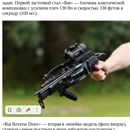
задач. Первой ласточкой стал «Bat» — блочник классической
компоновки с усилием плеч 130 lbs и скоростью 330 футов в
секунду (100 м/с).
«Bat Reverse Draw» — вторая в линейке модель (фото вверху),
ставшая самым быстрым в мире арбалетом-пистолетом с