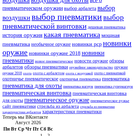
все о
выбор
пневматическом оружии
выбор арбалета
выбор пневматики
выбор
воздушки
пневматической винтовки
дешевая пневматика
какая пневматика
история оружия
мощная
новинки
пневматика
новинки pcp
необычное оружие
оружие
новинки
новинки оружие 2018
пневматики
новости оружие
обзоры
новое пневматическое
обзоры пневматики
арбалетов
оружие
оружейное законодательство
оружие 2018
охота с арбалетом
охота с пневматикой
охота
охота с воздушкой
пневматика
охотничье пневматическое
охотничья пневматика
пневматика для охоты
пневматика магнум
пневматика супермагнум
пневматическая винтовка
пневматическая винтовка
пневматическое оружие
для охоты
пневматическое ружье
сайт пневматики
стрельба из арбалета
стрельба из пневматики
характеристики пневматики
характеристики арбалетов
Теперь мы ВКонтакте
Август 2026
Пн
Вт
Ср
Чт
Пт
Сб
Вс
1
2