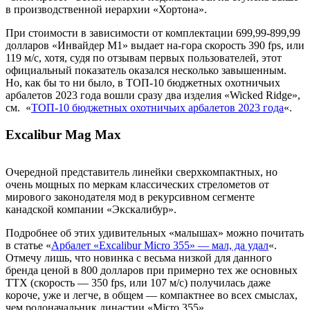
в производственной иерархии «Хортона».
При стоимости в зависимости от комплектации 699,99-899,99
долларов «Инвайдер М1» выдает на-гора скорость 390 fps, или
119 м/с, хотя, судя по отзывам первых пользователей, этот
официальный показатель оказался несколько завышенным.
Но, как бы то ни было, в ТОП-10 бюджетных охотничьих
арбалетов 2023 года вошли сразу два изделия «Wicked Ridge»,
см. «
ТОП-10 бюджетных охотничьих арбалетов 2023 года
«.
Excalibur Mag Max
Очередной представитель линейки сверхкомпактных, но
очень мощных по меркам классических стрелометов от
мирового законодателя мод в рекурсивном сегменте
канадской компании «Экскалибур».
Подробнее об этих удивительных «малышах» можно почитать
в статье «
Арбалет «Excalibur Micro 355» — мал, да удал
«.
Отмечу лишь, что новинка с весьма низкой для данного
бренда ценой в 800 долларов при примерно тех же основных
ТТХ (скорость — 350 fps, или 107 м/с) получилась даже
короче, уже и легче, в общем — компактнее во всех смыслах,
чем родоначальник династии «Micro 355».