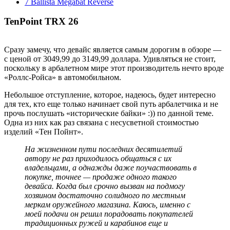
7
Ballista Megabat Reverse
TenPoint TRX 26
Сразу замечу, что девайс является самым дорогим в обзоре —
с ценой от 3049,99 до 3149,99 доллара. Удивляться не стоит,
поскольку в арбалетном мире этот производитель нечто вроде
«Роллс-Ройса» в автомобильном.
Небольшое отступление, которое, надеюсь, будет интересно
для тех, кто еще только начинает свой путь арбалетчика и не
прочь послушать «исторические байки» :)) по данной теме.
Одна из них как раз связана с несусветной стоимостью
изделий «Тен Пойнт».
На жизненном пути последних десятилетий
автору не раз приходилось общаться с их
владельцами, а однажды даже поучаствовать в
покупке, точнее — продаже одного такого
девайса. Когда был срочно вызван на подмогу
хозяином достаточно солидного по местным
меркам оружейного магазина. Каюсь, именно с
моей подачи он решил порадовать покупателей
традиционных ружей и карабинов еще и