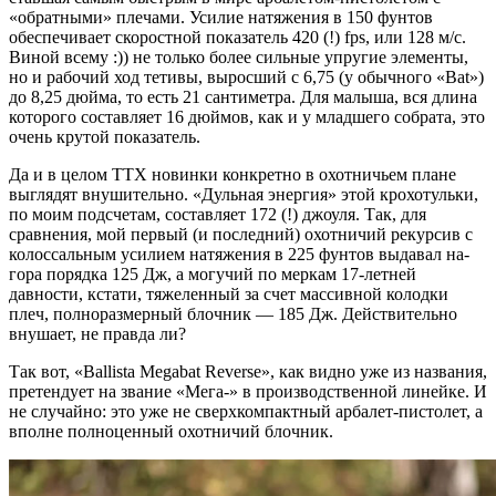
«обратными» плечами. Усилие натяжения в 150 фунтов
обеспечивает скоростной показатель 420 (!) fps, или 128 м/с.
Виной всему :)) не только более сильные упругие элементы,
но и рабочий ход тетивы, выросший с 6,75 (у обычного «Bat»)
до 8,25 дюйма, то есть 21 сантиметра. Для малыша, вся длина
которого составляет 16 дюймов, как и у младшего собрата, это
очень крутой показатель.
Да и в целом ТТХ новинки конкретно в охотничьем плане
выглядят внушительно. «Дульная энергия» этой крохотульки,
по моим подсчетам, составляет 172 (!) джоуля. Так, для
сравнения, мой первый (и последний) охотничий рекурсив с
колоссальным усилием натяжения в 225 фунтов выдавал на-
гора порядка 125 Дж, а могучий по меркам 17-летней
давности, кстати, тяжеленный за счет массивной колодки
плеч, полноразмерный блочник — 185 Дж. Действительно
внушает, не правда ли?
Так вот, «Ballista Megabat Reverse», как видно уже из названия,
претендует на звание «Мега-» в производственной линейке. И
не случайно: это уже не сверхкомпактный арбалет-пистолет, а
вполне полноценный охотничий блочник.