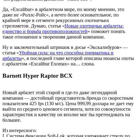
Да, «Excalibur» в арбалетном мире, по моему мнению, это
даже не «Роллс-Ройс», а нечто более основательное, по
крайней мере в сегменте рекурсивных охотничьих
стрелометов. Думаю, статья «
Новые охотничьи арбалеты:
единство и борьба противоположностей
» поможет понять
такое отношение к творениям данной компании.
Ну и заключительный штришок в досье «Экскалибуров» —
статья «
Убойная сила: на что способна пневматика и
арбалеты
«, в последней главе которой описаны нюансы охоты
с арбалетом «Excalibur Exomax» на… слона.
Barnett Hyper Raptor BCX
Новый арбалет этой старой и где-то даже легендарной
компании — достойный представитель бренда со скоростным
показателем 425 fps (130 м/с). Цена 999,99 доллара не дает ему
выйти из среднего ценового сегмента, хотя по совокупности
характеристик и качеству он вполне мог бы претендовать на
большее.
Из интересного:
I. Система фиксации Soft-Lok, которая удерживает стрелу по