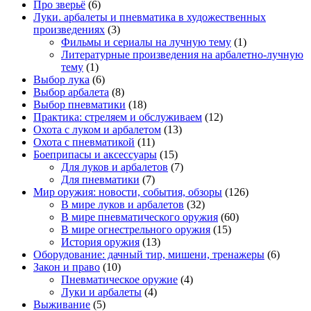
Про зверьё
(6)
Луки. арбалеты и пневматика в художественных
произведениях
(3)
Фильмы и сериалы на лучную тему
(1)
Литературные произведения на арбалетно-лучную
тему
(1)
Выбор лука
(6)
Выбор арбалета
(8)
Выбор пневматики
(18)
Практика: стреляем и обслуживаем
(12)
Охота с луком и арбалетом
(13)
Охота с пневматикой
(11)
Боеприпасы и аксессуары
(15)
Для луков и арбалетов
(7)
Для пневматики
(7)
Мир оружия: новости, события, обзоры
(126)
В мире луков и арбалетов
(32)
В мире пневматического оружия
(60)
В мире огнестрельного оружия
(15)
История оружия
(13)
Оборудование: дачный тир, мишени, тренажеры
(6)
Закон и право
(10)
Пневматическое оружие
(4)
Луки и арбалеты
(4)
Выживание
(5)