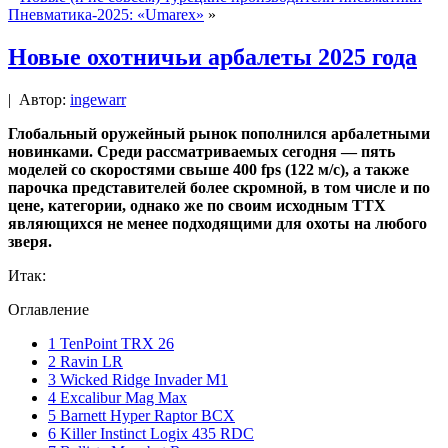
Пневматика-2025: «Umarex»
»
Новые охотничьи арбалеты 2025 года
|
Автор:
ingewarr
Глобальный оружейный рынок пополнился арбалетными
новинками. Среди рассматриваемых сегодня — пять
моделей со скоростями свыше 400 fps (122 м/с), а также
парочка представителей более скромной, в том числе и по
цене, категории, однако же по своим исходным ТТХ
являющихся не менее подходящими для охоты на любого
зверя.
Итак:
Оглавление
1
TenPoint TRX 26
2
Ravin LR
3
Wicked Ridge Invader M1
4
Excalibur Mag Max
5
Barnett Hyper Raptor BCX
6
Killer Instinct Logix 435 RDC