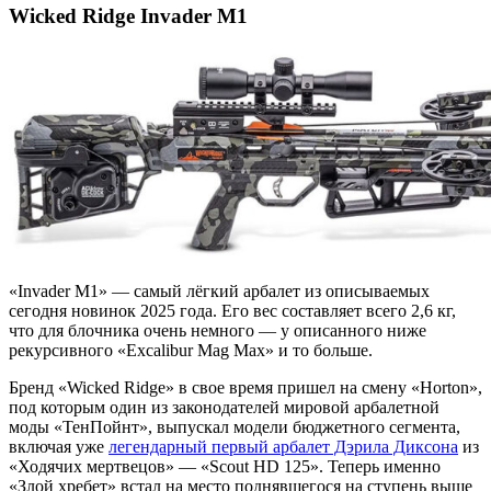
Wicked Ridge Invader M1
«Invader M1» — самый лёгкий арбалет из описываемых
сегодня новинок 2025 года. Его вес составляет всего 2,6 кг,
что для блочника очень немного — у описанного ниже
рекурсивного «Excalibur Mag Max» и то больше.
Бренд «Wicked Ridge» в свое время пришел на смену «Horton»,
под которым один из законодателей мировой арбалетной
моды «ТенПойнт», выпускал модели бюджетного сегмента,
включая уже
легендарный первый арбалет Дэрила Диксона
из
«Ходячих мертвецов» — «Scout HD 125». Теперь именно
«Злой хребет» встал на место поднявшегося на ступень выше