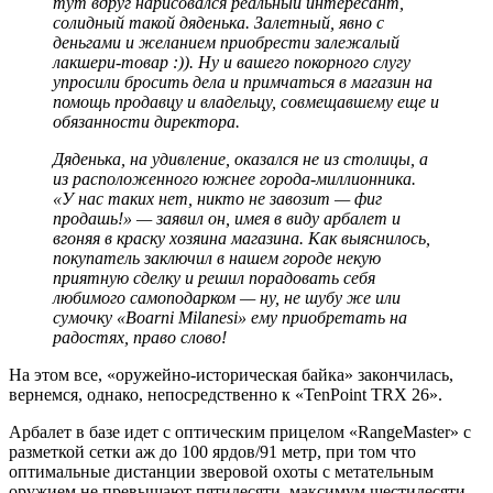
тут вдруг нарисовался реальный интересант,
солидный такой дяденька. Залетный, явно с
деньгами и желанием приобрести залежалый
лакшери-товар :)). Ну и вашего покорного слугу
упросили бросить дела и примчаться в магазин на
помощь продавцу и владельцу, совмещавшему еще и
обязанности директора.
Дяденька, на удивление, оказался не из столицы, а
из расположенного южнее города-миллионника.
«У нас таких нет, никто не завозит — фиг
продашь!» — заявил он, имея в виду арбалет и
вгоняя в краску хозяина магазина. Как выяснилось,
покупатель заключил в нашем городе некую
приятную сделку и решил порадовать себя
любимого самоподарком — ну, не шубу же или
сумочку «Boarni Milanesi» ему приобретать на
радостях, право слово!
На этом все, «оружейно-историческая байка» закончилась,
вернемся, однако, непосредственно к «TenPoint TRX 26».
Арбалет в базе идет с оптическим прицелом «RangeMaster» с
разметкой сетки аж до 100 ярдов/91 метр, при том что
оптимальные дистанции зверовой охоты с метательным
оружием не превышают пятидесяти, максимум шестидесяти