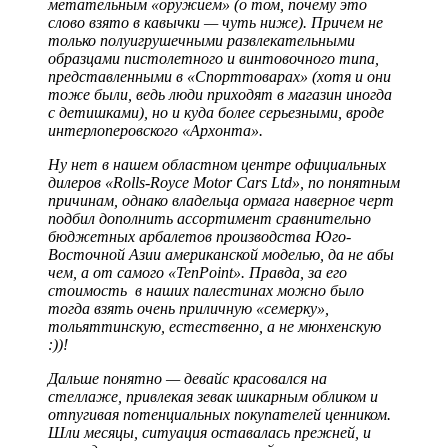
метательным «оружием» (о том, почему это
слово взято в кавычки — чуть ниже). Причем не
только полуигрушечными развлекательными
образцами пистолетного и винтовочного типа,
представленными в «Спорттоварах» (хотя и они
тоже были, ведь люди приходят в магазин иногда
с детишками), но и куда более серьезными, вроде
интерлоперовского «Архонта».
Ну нет в нашем областном центре официальных
дилеров «Rolls-Royce Motor Cars Ltd», по понятным
причинам, однако владельца ормага наверное черт
подбил дополнить ассортимент сравнительно
бюджетных арбалетов производства Юго-
Восточной Азии американской моделью, да не абы
чем, а от самого «TenPoint». Правда, за его
стоимость в наших палестинах можно было
тогда взять очень приличную «семерку»,
тольяттинскую, естественно, а не мюнхенскую
:))!
Дальше понятно — девайс красовался на
стеллаже, привлекая зевак шикарным обликом и
отпугивая потенциальных покупателей ценником.
Шли месяцы, ситуация оставалась прежней, и