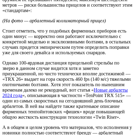
метров — риски большинства прицелов и соответствуют этим
«стандартам»:
(На фото — арбалетный коллиматорный прицел)
Стоит отметить, что у подобных фирменных приборов есть
один минус — корректно они работают исключительно с
конкретной моделью и эксклюзивными болтами, в остальных
случаях придется эмпирическим путем определить поправки
уже для своего девайса и используемых снарядов.
Однако 100-ярдовая дистанция прицельной стрельбы по
зверю в данном случае видится хотя и заметно
приукрашенной, но чисто технически вполне достижимой —
«TRX 26» выдает на гора скорость 460 fps (140 м/с) тяжелыми
охотничьими болтами. Хотя этот показатель по нынешним
временам далеко не рекордный, вот статья «
Новые арбалеты
2024 года
«, описывающая в частности «TenPoint TRX 515» —
один из самых скоростных на сегодняшний день блочных
арбалетов. В ней вы найдете также кратенькое описание
фирменных тенпойнтовских «фишек» вроде повышающей
общую жесткость конструкции технологии «Twin Riser».
А в общем и целом уровень что материалов, что исполнения у
новинки полностью соответствуют бренду — арбалетный