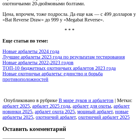
охотничьими 20-дюймовыми болтами.
Цена, впрочем, тоже подросла. Да еще как — с 499 долларов у
«Bat Reverse Draw» до 999 у «Megabat Reverse».
* * *
Еще статьи по теме:
Новые арбалеты 2024 года
Лучшие арбалеты 2023 года по результатам тестирования
Новые арбалеты 2022-2023 годов
ТОП-10 бюджетных охотничьих арбалетов 2023 года
Новые охотничьи арбалеты: единство и борьба
противоположностей
Опубликовано в рубрике
В мире луков и арбалетов
| Метки:
арбалет 2025
,
арбалет 2025 года
,
арбалет для охоты
,
арбалет
новинки 2025
,
арбалет охота 2025
,
мощный арбалет
,
новые
арбалеты 2025
,
охотничий арбалет
,
охотничий арбалет 2025
Оставить комментарий