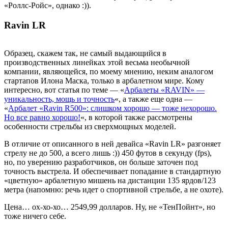
«Роллс-Ройс», однако :)).
Ravin LR
Образец, скажем так, не самый выдающийся в
производственных линейках этой весьма необычной
компании, являющейся, по моему мнению, неким аналогом
стартапов Илона Маска, только в арбалетном мире. Кому
интересно, вот статья по теме — «
Арбалеты «RAVIN» —
уникальность, мощь и точность
«, а также еще одна —
«
Арбалет «Ravin R500»: слишком хорошо — тоже нехорошо.
Но все равно хорошо!
«, в которой также рассмотрены
особенности стрельбы из сверхмощных моделей.
В отличие от описанного в ней девайса «Ravin LR» разгоняет
стрелу не до 500, а всего лишь :)) 450 футов в секунду (fps),
но, по уверению разработчиков, он больше заточен под
точность выстрела. И обеспечивает попадание в стандартную
«цветную» арбалетную мишень на дистанции 135 ярдов/123
метра (напомню: речь идет о спортивной стрельбе, а не охоте).
Цена… ох-хо-хо… 2549,99 долларов. Ну, не «ТенПойнт», но
тоже ничего себе.