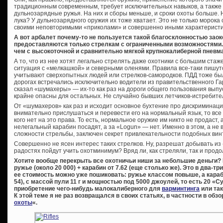
традиционным современным, требует исключительных навыков, а также 
дульнозарядные ружья. На них и сборы меньше, и сроки охоты больше. 
лука? У дульнозарядного оружия их тоже хватает. Это не только морока
своими неповторимыми «приколами» и совершенно иными характеристик
А вот арбалет почему-то не пользуется такой благосклонностью заок
предоставляются только стрелкам с ограниченными возможностями. 
чем с высокоточной и сравнительно мягкой крупнокалиберной пневм
А то, что из нее хотят легально стрелять даже охотники с большим стаж
ситуация с «мелкашкой» и северными оленями. Правила все-таки пишутс
учитывают сверхопытных людей или стрелков-самородков. ПДД тоже бы
дорогах встречались исключительно водители из правительственного Га
сказал «шумахеры» — их-то как раз на дороги общего пользования выпу
крайне опасны для остальных. Не случайно бывших летчиков-истребител
От «шумахеров» как раз и исходит основное бухтение про дискриминац
внимательно прислушаться и перевести его на нормальный язык, то все с
кого нет на это права. То есть, нормальное оружие им никто не продаст,
нелегальный карабин посадят, а за «Logun» — нет. Именно в этом, а н
сложности стрельбы, заключен секрет привлекательности подобных вин
Совершенно не ясен интерес таких стрелков. Ну, разрешат добывать из 
радостях пойдут учить охотминимум? Вряд ли, как стреляли, так и продо
Хотите вообще перекрыть все охотничьи ниши за небольшие деньги?
ружье (около 20 000) + карабин от 7.62 (еще столько же). Это в два-т
ее стоимость можно уже пошиковать: ружье классом повыше, а караби
54), с массой пули 11 г и мощностью под 5000 джоулей, то есть 20 «С
приобретение чего-нибудь малокалиберного для
варминтинга
или так
К этой теме я не раз возвращался в своих статьях, в частности в обзо
охоты
«.