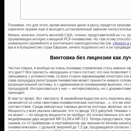
Понимаю, что для этого, кроме внесения денег в кассу, придется произ
нарезное оружие еще и выходить установленный законом «испытательный
Можно, конечно, понять жителей США, точнее, представителей их т.н. ср
проявляющих интерес к мощной PCP-пневматике. Но там этому способ
уникального оружейного и охотничьего законодательства (см.
«Дорого и 
как и в большинстве стран Евразии, ничего подобного нет и не предвиди
Винтовка без лицензии как л
Честно говоря, я вообще не очень понимаю стремление стать именно 
это дает? Вся прелесть «воздушек» в том и состоит, что они позволяют с
связываясь с условностями, со всех сторон окружающими огнестрел (за и
сама процедура регистрации пневматики может принести немало голов
разрешительной системы, я с удивлением (и пониманием) выяснил, что н
процедурой. Интересоваться у них — интересовались, но с документами и
приходил.
В чем тут фокус. Вот смотрите. В оружейном Кадастре есть перечень мо
начинается со слов «винтовка пневматическая охотничья…», это же обя
соответствия. Среди импортных таковых десятка полтора, включая, не по
Мощность у всех указана смешная, что-то вроде 19,5 джоулей. Никаких та
не может — по пределу мощности не пройдут. Из отечественных это четы
модификации двух моделей МР-512М и МР-513. Теперь представьте, прих
скажем, со «Страйкером» и сертификатом, где черным по белому написан
пневматическая», с дульной энергией до 7,5 дж, продающаяся согласно 