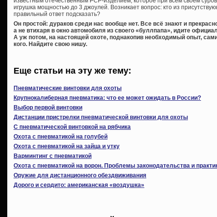
известным отечественным РСР-изделием, которое при всем своем суро
игрушка мощностью до 3 джоулей. Возникает вопрос: кто из присутству
правильный ответ подсказать?
Он простой: дураков среди нас вообще нет. Все всё знают и прекрасн
а не втихаря в окно автомобиля из своего «буллпапа», идите официа
А уж потом, на настоящей охоте, поднакопив необходимый опыт, сами
кого. Найдите свою нишу.
Еще статьи на эту же тему:
Пневматические винтовки для охоты
Крупнокалиберная пневматика: что ее может ожидать в России?
Выбор первой винтовки
Дистанции пристрелки пневматической винтовки для охоты
С пневматической винтовкой на рябчика
Охота с пневматикой на голубей
Охота с пневматикой на зайца и утку
Варминтинг с пневматикой
Охота с пневматикой на ворон. Проблемы законодательства и практи
Оружие для дистанционного обездвиживания
Дорого и сердито: американская «воздушка»