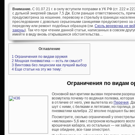
Внимание.
С 01.07.21 г. в силу вступили поправки в УК РФ (ст. 222 и 
с дульной энергией свыше 7,5 Дж. Если раньше ответственность, при
предусмотрена за ношение, перевозку и стрельбу в границах населен
преследование с довольно серьезными санкциями предусмотрено за с
переделку или ремонт подобных образцов (см.
Сколь веревочка не ве
законы
). Так что при чтении данной статьи, написанных в совсем другу
имейте в виду вновь открывшиеся обстоятельства…
Оглавление
1
Ограничения по видам оружия
2
Мощная пневматика — есть ли смысл?
3
Винтовка без лицензии как лучший выбор
4
Еще статьи на эту же тему:
Ограничения по видам 
Основной вал критики вызван перечнем разре
возмутила почему-то водяная полевка, которая 
в отличие от него, уже вылетела из
Перечня
. Д
шут с ними, с белками и летягами, но горлица, 
пневматики калибра .22 вполне подошел бы весе
Посмотрите, сколько ограничений у огнестрельн
«мелкашки» 5,6 мм с патроном кольцевого восп
крошечная кабарга, из остальных — ни зайца, н
еще обиднее, все-таки огнестрел.