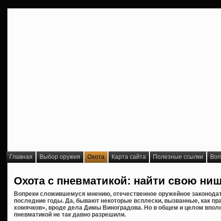
Главная
Выбор оружия
Охота
Карта сайта
Полезные ссылки
Воп
Охота с пневматикой: найти свою ни
Вопреки сложившемуся мнению, отечественное оружейное законодат
последние годы. Да, бывают некоторые всплески, вызванные, как п
хомячков», вроде дела Димы Виноградова. Но в общем и целом вполне
пневматикой не так давно разрешили.