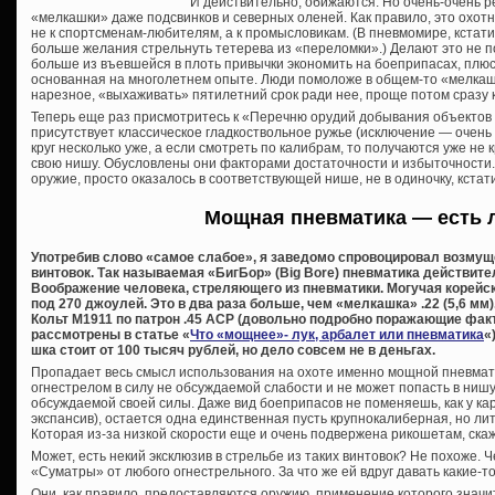
И действительно, обижаются. Но очень-очень р
«мелкашки» даже подсвинков и северных оленей. Как правило, это охотн
не к спортсменам-любителям, а к промысловикам. (В пневмомире, кстати
больше желания стрельнуть тетерева из «переломки».) Делают это не пот
больше из въевшейся в плоть привычки экономить на боеприпасах, плюс
основанная на многолетнем опыте. Люди помоложе в общем-то «мелкашк
нарезное, «выхаживать» пятилетний срок ради нее, проще потом сразу 
Теперь еще раз присмотритесь к «Перечню орудий добывания объектов 
присутствует классическое гладкоствольное ружье (исключение — очень
круг несколько уже, а если смотреть по калибрам, то получаются уже не к
свою нишу. Обусловлены они факторами достаточности и избыточности.
оружие, просто оказалось в соответствующей нише, не в одиночку, кстати
Мощная пневматика — есть 
Употребив слово «самое слабое», я заведомо спровоцировал возму
винтовок. Так называемая «БигБор» (Big Bore) пневматика действит
Воображение человека, стреляющего из пневматики. Могучая корейска
под 270 джоулей. Это в два раза больше, чем «мелкашка» .22 (5,6 мм)
Кольт М1911 по патрон .45 АСР (довольно подробно поражающие фа
рассмотрены в статье «
Что «мощнее»- лук, арбалет или пневматика
«
шка стоит от 100 тысяч рублей, но дело совсем не в деньгах.
Пропадает весь смысл использования на охоте именно мощной пневмати
огнестрелом в силу не обсуждаемой слабости и не может попасть в ниш
обсуждаемой своей силы. Даже вид боеприпасов не поменяешь, как у кара
экспансив), остается одна единственная пусть крупнокалиберная, но ли
Которая из-за низкой скорости еще и очень подвержена рикошетам, скаже
Может, есть некий эксклюзив в стрельбе из таких винтовок? Не похоже.
«Суматры» от любого огнестрельного. За что же ей вдруг давать какие-
Они, как правило, предоставляются оружию, применение которого знач