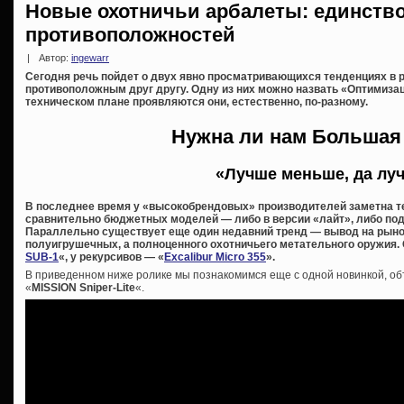
Новые охотничьи арбалеты: единство
противоположностей
|
Автор:
ingewarr
Сегодня речь пойдет о двух явно просматривающихся тенденциях в 
противоположным друг другу. Одну из них можно назвать «Оптимизац
техническом плане проявляются они, естественно, по-разному.
Нужна ли нам Большая
«Лучше меньше, да лу
В последнее время у «высокобрендовых» производителей заметна те
сравнительно бюджетных моделей — либо в версии «лайт», либо под
Параллельно существует еще один недавний тренд — вывод на рыно
полуигрушечных, а полноценного охотничьего метательного оружия. 
SUB-1
«, у рекурсивов — «
Excalibur Micro 355
».
В приведенном ниже ролике мы познакомимся еще с одной новинкой, о
«
MISSION Sniper-Lite
«.