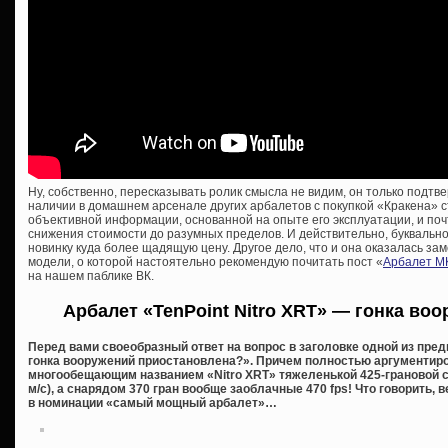
Ну, собственно, пересказывать ролик смысла не видим, он только подтв
наличии в домашнем арсенале других арбалетов с покупкой «Кракена» 
объективной информации, основанной на опыте его эксплуатации, и поч
снижения стоимости до разумных пределов. И действительно, буквальн
новинку куда более щадящую цену. Другое дело, что и она оказалась з
модели, о которой настоятельно рекомендую почитать пост «
Арбалет MK
на нашем паблике ВК.
Арбалет «TenPoint Nitro XRT» — гонка во
Перед вами своеобразный ответ на вопрос в заголовке одной из пр
гонка вооружений приостановлена?». Причем полностью аргументиро
многообещающим названием «Nitro XRT» тяжеленькой 425-грановой с
м/с), а снарядом 370 гран вообще заоблачные 470 fps! Что говорить,
в номинации «самый мощный арбалет»…