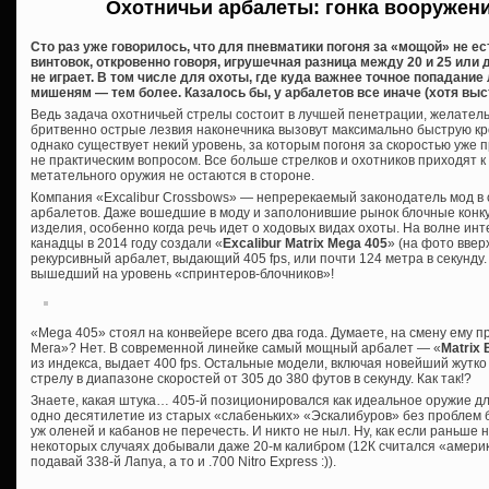
Охотничьи арбалеты: гонка вооружен
Сто раз уже говорилось, что для пневматики погоня за «мощой» не е
винтовок, откровенно говоря, игрушечная разница между 20 и 25 или
не играет. В том числе для охоты, где куда важнее точное попадание
мишеням — тем более. Казалось бы, у арбалетов все иначе (хотя выст
Ведь задача охотничьей стрелы состоит в лучшей пенетрации, желатель
бритвенно острые лезвия наконечника вызовут максимально быструю кро
однако существует некий уровень, за которым погоня за скоростью уже
не практическим вопросом. Все больше стрелков и охотников приходят к
метательного оружия не остаются в стороне.
Компания «Excalibur Crossbows» — непререкаемый законодатель мод в 
арбалетов. Даже вошедшие в моду и заполонившие рынок блочные конку
изделия, особенно когда речь идет о ходовых видах охоты. На волне ин
канадцы в 2014 году создали «
Excalibur Matrix Mega 405
» (на фото вве
рекурсивный арбалет, выдающий 405 fps, или почти 124 метра в секунду.
вышедший на уровень «спринтеров-блочников»!
«Mega 405» стоял на конвейере всего два года. Думаете, на смену ему п
Мега»? Нет. В современной линейке самый мощный арбалет — «
Matrix 
из индекса, выдает 400 fps. Остальные модели, включая новейший жутк
стрелу в диапазоне скоростей от 305 до 380 футов в секунду. Как так!?
Знаете, какая штука… 405-й позиционировался как идеальное оружие дл
одно десятилетие из старых «слабеньких» «Эскалибуров» без проблем бр
уж оленей и кабанов не перечесть. И никто не ныл. Ну, как если раньше н
некоторых случаях добывали даже 20-м калибром (12К считался «амери
подавай 338-й Лапуа, а то и .700 Nitro Express :)).