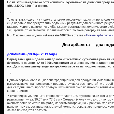
Но на этом канадцы не остановились. Буквально на днях они предс
«BULLDOG 440» (на фото).
То есть, как следует из индекса, а также техдокументации :)), речь идет у
еще недавно мог представить подобный результат для серийного рекурс
главное: усилие натяжения у «Бульдога» достигло психологического руб
19,5 дюйма, то есть почти 50 сантиметров! Это тоже рекордная величина
P.S. О новейшей модели «
Assassin 400TD
» в статье «
Новые арбалеты и 
Два арбалета — два под
Дополнение (октябрь, 2019 года).
Перед вами две модели канадского «Excalibur»: чуть более ранняя «M
буквально на днях «Axe 340». Как видим из индексов, обе выдают скор
м/с. Да и по внешнему виду, по крайней мере на взгляд неспециалист
Однако первый образец вполне традиционен для продукции компании, в
выпускавшихся на протяжении предшествующих десятилетий. А второй
дня сегодняшнего, просто требующих максимально возможной компактн
характеристик.
У «Матрицы» усилие натяжения составляет 230 фунтов (103,5 кгс), а раб
размах плеч — аж 30,5″, или 77,5 см. «Секира» («Axe» — с англ. «топор» 
очень хорошо заметно на фото, малость покороче, но и рабочий ход со
намеченных скоростных показателей компенсировать это пришлось увелич
За все приходится платить…