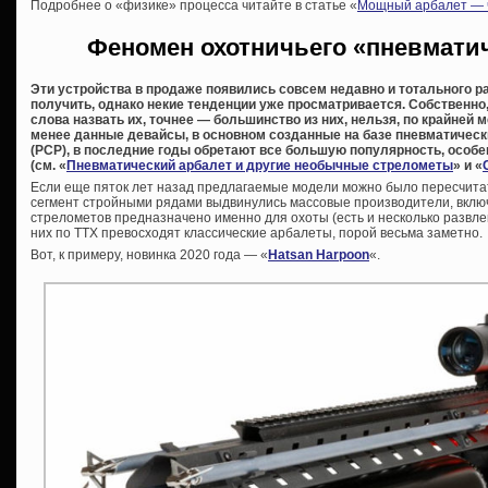
Подробнее о «физике» процесса читайте в статье «
Мощный арбалет — ч
Феномен охотничьего «пневматич
Эти устройства в продаже появились совсем недавно и тотального р
получить, однако некие тенденции уже просматривается. Собственно
слова назвать их, точнее — большинство из них, нельзя, по крайней
менее данные девайсы, в основном созданные на базе пневматическ
(PCP), в последние годы обретают все большую популярность, особе
(см. «
Пневматический арбалет и другие необычные стрелометы
» и «
Если еще пяток лет назад предлагаемые модели можно было пересчитать
сегмент стройными рядами выдвинулись массовые производители, вклю
стрелометов предназначено именно для охоты (есть и несколько развле
них по ТТХ превосходят классические арбалеты, порой весьма заметно.
Вот, к примеру, новинка 2020 года — «
Hatsan Harpoon
«.