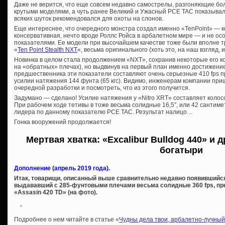
Даже не верится, что еще совсем недавно самострелы, разгоняющие бол
крутыми моделями, а чуть ранее Великий и Ужасный PCE TAC показывал 
всяких шуток рекомендовался для охоты на слонов.
Еще интереснее, что очередного монстра создал именно «TenPoint» — 
консервативная, нечто вроде Роллс Ройса в арбалетном мире — и не ос
показателями. Ее модели при высочайшем качестве тоже были вполне 
«
Ten Point Stealth NXT
«, весьма оригинального (хоть это, на наш взгляд, 
Новинка в целом стала продолжением «NXT», сохранив некоторые его к
на «обратных» плечах), но выдвинув на первый план именно достижение
предшественника эти показатели составляют очень серьезные 410 fps 
усилии натяжения 144 фунта (65 кгс). Видимо, инженерам компании при
очередной разработки и посмотреть, что из этого получится.
Задумано — сделано! Усилие натяжения у «Nitro XRT» составляет колос
При рабочем ходе тетивы в тоже весьма солидные 16,5″, или 42 сантиме
лидера по данному показателю PCE TAC. Результат налицо…
Гонка вооружений продолжается!
Мертвая хватка: «Excalibur Bulldog 440» и 
богатыри
Дополнение (апрель 2019 года).
Итак, товарищи, описанный выше сравнительно недавно появившийся 
выдававший с 285-фунтовыми плечами весьма солидные 360 fps, пр
«Assasin 420 TD» (на фото).
Подробнее о нем читайте в статье «
Чудны дела твои, арбалетно-лучный