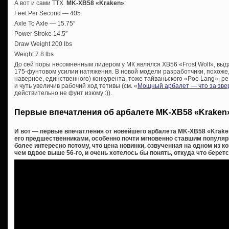
А вот и сами ТТХ
MK-XB58 «Kraken»
:
Feet Per Second — 405
Axle To Axle — 15.75″
Power Stroke 14.5″
Draw Weight 200 lbs
Weight 7.8 lbs
До сей поры несомненным лидером у МК являлся XB56 «Frost Wolf», вы
175-фунтовом усилии натяжения. В новой модели разработчики, похоже, 
наверное, единственного) конкурента, тоже тайваньского «Poe Lang», р
и чуть увеличив рабочий ход тетивы (см. «
Мощный арбалет — что за зве
действительно не фунт изюму :)).
Первые впечатления об арбалете MK-XB58 «Kraken
И вот — первые впечатления от новейшего арбалета MK-XB58 «Krake
его предшественниками, особенно почти мгновенно ставшим популярн
более интересно потому, что цена новинки, озвученная на одном из 
чем вдвое выше 56-го, и очень хотелось бы понять, откуда что беретс