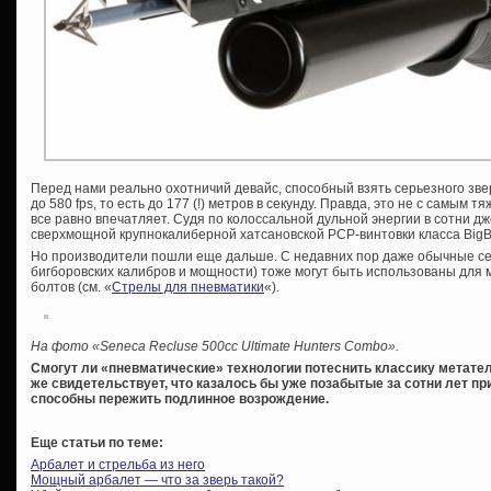
Перед нами реально охотничий девайс, способный взять серьезного зве
до 580 fps, то есть до 177 (!) метров в секунду. Правда, это не с самым 
все равно впечатляет. Судя по колоссальной дульной энергии в сотни д
сверхмощной крупнокалиберной хатсановской PCP-винтовки класса BigBo
Но производители пошли еще дальше. С недавних пор даже обычные се
бигборовских калибров и мощности) тоже могут быть использованы для
болтов (см. «
Стрелы для пневматики
«).
На фото «Seneca Recluse 500cc Ultimate Hunters Combo».
Смогут ли «пневматические» технологии потеснить классику метател
же свидетельствует, что казалось бы уже позабытые за сотни лет п
способны пережить подлинное возрождение.
Еще статьи по теме:
Арбалет и стрельба из него
Мощный арбалет — что за зверь такой?