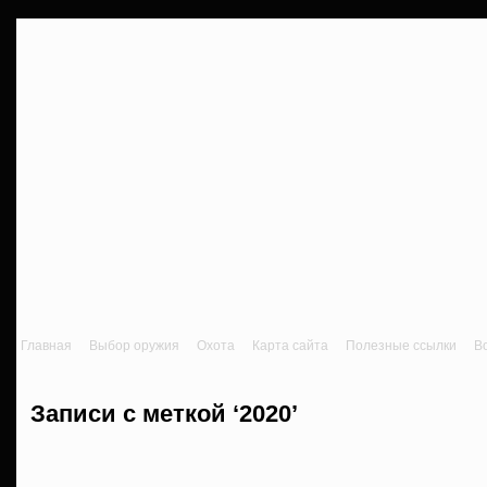
Главная
Выбор оружия
Охота
Карта сайта
Полезные ссылки
В
Записи с меткой ‘2020’