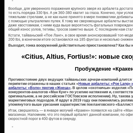
Вообще, для уверенного поражения крупного зверя из арбалета достато
то есть порядка 330 fps. А уж 360-380 хватит за глаза. Конечно, при у
тяжелыми стрелами, а не как ныне принято в мире пневматики добиват
с помощью ультралегких пулек. К тому же сверхмощные арбалеты выста
даже хвостовикам, с ними куда выше вероятность фатальных поврежден
общий износ узлов, тетивы, тросов заметно выше. С последним нам ста
Кстати, тайваньский «Пое Ланг», в свое время анонсировавший топ-мод
200 lbs, в конечном итоге остановился на 185 фунтах и несколько сниже
Выходит, гонка вооружений действительно приостановлена? Как бы н
«Citius, Altius, Fortius!»: новые 
Пробуждение «Краке
Противостояние двух ведущих тайваньских арчери-компаний длится у
перипетии отражены в наших статьях «
Новые арбалеты: «Poe Lang» 
арбалеты: «Волк» против «Жнеца»
. В целом «охотничьи» изделия «П
конкурентов-аналогов «Ман Кунг» по усилию натяжения и, соответств
оригинальном, а не российском ГОСТовском исполнении). Ну, такова у
маркетинговых подходов. И вдруг в 2019 году они поменялись ролям
упомянутого выше урезания характеристик поеланговского «Баллист
Итак, свершилось — в январе могучий «Кракен» появился на сайте «Ман
магазинах. Напомним, что это первый арбалет данной компании, по о
скоростной порог в 400 футов в секунду.