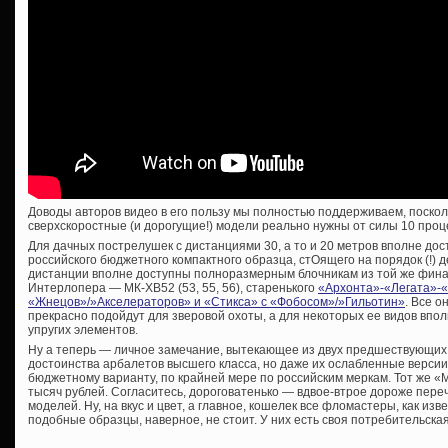
Доводы авторов видео в его пользу мы полностью поддерживаем, поскол
сверхскоростные (и дорогущие!) модели реально нужны от силы 10 проц
Для дачных пострелушек с дистанциями 30, а то и 20 метров вполне дос
российского бюджетного компактного образца, стОящего на порядок (!)
дистанции вполне доступны полноразмерным блочникам из той же фина
Интерлопера — МК-ХВ52 (53, 55, 56), старенького
«Архонта»-«Легата»-
«Жнецов»/»Акселераторов» и «Стикса» с «Фобосом»/»Гильотин»
. Все о
прекрасно подойдут для зверовой охоты, а для некоторых ее видов впо
упругих элементов.
Ну а теперь — личное замечание, вытекающее из двух предшествующих 
достоинства арбалетов высшего класса, но даже их ослабленные версии
бюджетному варианту, по крайней мере по российским меркам. Тот же «M
тысяч рублей. Согласитесь, дороговатенько — вдвое-втрое дороже пер
моделей. Ну, на вкус и цвет, а главное, кошелек все фломастеры, как изв
подобные образцы, наверное, не стоит. У них есть своя потребительская