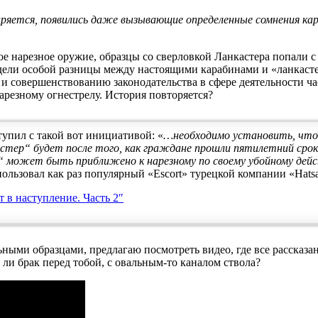
ряется, появились даже вызывающие определенные сомнения ка
кое нарезное оружие, образцы со сверловкой Ланкастера попали 
видели особой разницы между настоящими карабинами и «ланкаст
и совершенствованию законодательства в сфере деятельности ч
арезному огнестрелу. История повторяется?
тупил с такой вот инициативой: «
…необходимо установить, что
стер“ будет после того, как граждане прошли пятилетний сро
 может быть приближено к нарезному по своему убойному дей
ользовал как раз популярный «Escort» турецкой компании «Hats
 в наступление. Часть 2″
льными образцами, предлагаю посмотреть видео, где все рассказ
и брак перед тобой, с овальным-то каналом ствола?