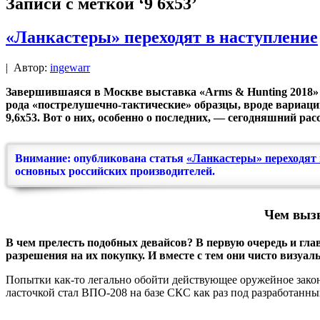
Записи с меткой ‘9 6х53’
«Ланкастеры» переходят в наступление
|
Автор:
ingewarr
Завершившаяся в Москве выставка «Arms & Hunting 2018» к
рода «пострелушечно-тактические» образцы, вроде вариаци
9,6х53. Вот о них, особенно о последних, — сегодняшний расс
Внимание: опубликована статья
«Ланкастеры» переходят 
основных российских производителей.
Чем выз
В чем прелесть подобных девайсов? В первую очередь и гл
разрешения на их покупку. И вместе с тем они чисто визуа
Попытки как-то легально обойти действующее оружейное законо
ласточкой стал ВПО-208 на базе СКС как раз под разработанн