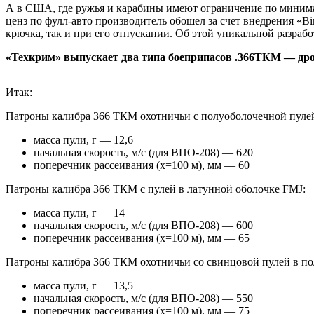
А в США, где ружья и карабины имеют ограничение по минималь
ценз по фулл-авто производитель обошел за счет внедрения «Bi
крючка, так и при его отпускании. Об этой уникальной разрабо
«Техкрим» выпускает два типа боеприпасов .366ТКМ — дроб
Итак:
Патроны калибра 366 ТКМ охотничьи с полуоболочечной пулей
масса пули, г — 12,6
начальная скорость, м/с (для ВПО-208) — 620
поперечник рассеивания (х=100 м), мм — 60
Патроны калибра 366 ТКМ с пулей в латунной оболочке FMJ:
масса пули, г — 14
начальная скорость, м/с (для ВПО-208) — 600
поперечник рассеивания (х=100 м), мм — 65
Патроны калибра 366 ТКМ охотничьи со свинцовой пулей в п
масса пули, г — 13,5
начальная скорость, м/с (для ВПО-208) — 550
поперечник рассеивания (х=100 м), мм — 75