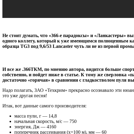
Не стоит думать, что «366-е парадоксы» и «Ланкастеры» 
одного коллегу, который к уже имеющимся полноценным кар
образца TG3 под 9,6/53 Lancaster чуть ли не из первой про
И все же .366ТКМ, по мнению автора, видится больше спортив
собственно, и пойдет ниже в статье. К тому же сверловка 
достаточно «горячая» в сравнении с гладкостволом пуля вы
Надо полагать, ЗАО «Техкрим» прекрасно осознавало эти нюансы
это уже другая песня!
Итак, вот данные самого производителя:
масса пули, г — 14,8
начальная скорость, м/с — 750
энергия, Дж — 4160
поперечник рассеивания (х=100 м), мм — 60