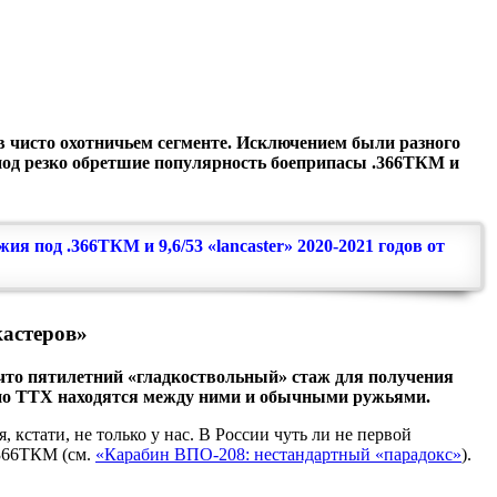
в чисто охотничьем сегменте. Исключением были разного
 под резко обретшие популярность боеприпасы .366ТКМ и
я под .366ТКМ и 9,6/53 «lancaster» 2020-2021 годов от
астеров»
 что пятилетний «гладкоствольный» стаж для получения
 и по ТТХ находятся между ними и обычными ружьями.
кстати, не только у нас. В России чуть ли не первой
.366ТКМ (см.
«Карабин ВПО-208: нестандартный «парадокс»
).