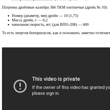
Патроны дробовые калибра 366 ТКМ охотничьи (дробь № 10):
Номер (диаметр, мм) дроби — 10 (1,75)
Масса дроби, г — 6,2
начальная скорость, м/с (для ВПО-208) — 600
То есть энергия боеприпасов, как и положено, заметно отличае