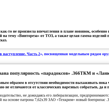
ак-то не произвела впечатления в плане новинок, особенно 
й на тему «Винтореза» от ТОЗ, а также целая гамма изделий
каз.
в наступление. Часть 2
«, посвященная модельным рядам оружи
вана популярность «парадоксов» .366ТКМ и «Ланк
авным образом в отсутствии необходимости выхаживать пока
льно не отличаются от классических нарезных собратьев, да
дательство, не дожидаясь его либерализации, предпринимаются, 
ый на основе патрона 7,62х39 ЗАО «Техкрим» новый боеприпас 