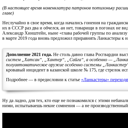
(В настоящее время номенклатура патронов потихоньку расши
главе)
Неслучайно в свое время, когда начались гонения на гражданс
их в СССР раз два и обчелся, ан нет, товарищи в погонах не 
Александр Хинштейн, ныне «глава рабочей группы по анализу 
в марте 2019 года вновь предложил приравнять Ланкастеры к н
Дополнение 2021 года.
Не столь давно глава Росгвардии выс
систем „Хатсан“, „Хантер“, „Сайга“, а особенно — „Ланка
полуавтоматическое оружие особенно системы „Ланкастер“
кровавый инцидент в казанской школе № 175, где стрелок исп
Подробнее — в предисловии к статье
«Ланкастеры» переходят
Ну да ладно, для тех, кто еще не познакомился с этими небана
ними, испытываешь некие сомнения — а не производственный л