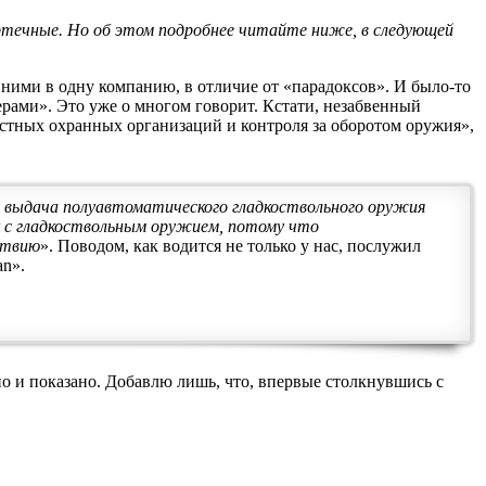
ртечные. Но об этом подробнее читайте ниже, в следующей
с ними в одну компанию, в отличие от «парадоксов». И было-то
ерами». Это уже о многом говорит. Кстати, незабвенный
астных охранных организаций и контроля за оборотом оружия»,
 выдача полуавтоматического гладкоствольного оружия
к с гладкоствольным оружием, потому что
ствию
». Поводом, как водится не только у нас, послужил
an».
ано и показано. Добавлю лишь, что, впервые столкнувшись с