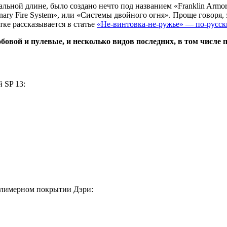
ной длине, было создано нечто под названием «Franklin Armory
nary Fire System», или «Системы двойного огня». Проще говоря,
тке рассказывается в статье
«Не-винтовка-не-ружье» — по-русск
овой и пулевые, и несколько видов последних, в том числе 
 SP 13:
олимерном покрытии Дэри: