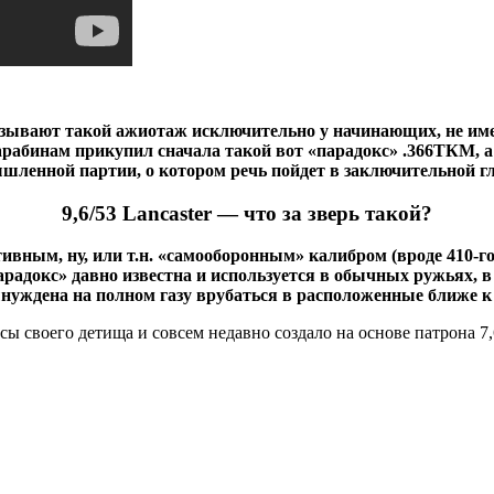
вызывают такой ажиотаж исключительно у начинающих, не им
абинам прикупил сначала такой вот «парадокс» .366ТКМ, а б
мышленной партии, о котором речь пойдет в заключительной гл
9,6/53 Lancaster — что за зверь такой?
ным, ну, или т.н. «самооборонным» калибром (вроде 410-го), 
«парадокс» давно известна и используется в обычных ружьях,
нуждена на полном газу врубаться в расположенные ближе к 
 своего детища и совсем недавно создало на основе патрона 7,6