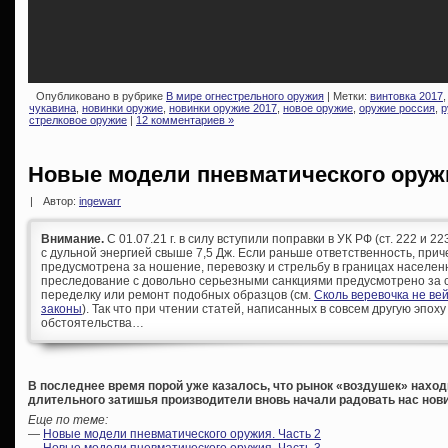
Опубликовано в рубрике
В мире огнестрельного оружия
| Метки:
винтовка 2017
чукавина
,
новинки оружие
,
новинки оружие 2017
,
новое оружие
,
оружие россия
,
р
стрелковое оружие
|
12 комментариев »
Новые модели пневматического оруж
|
Автор:
ingewarr
Внимание.
С 01.07.21 г. в силу вступили поправки в УК РФ (ст. 222 и 
с дульной энергией свыше 7,5 Дж. Если раньше ответственность, при
предусмотрена за ношение, перевозку и стрельбу в границах населен
преследование с довольно серьезными санкциями предусмотрено за с
переделку или ремонт подобных образцов (см.
Сколь веревочка не ве
законы
). Так что при чтении статей, написанных в совсем другую эпоху
обстоятельства…
В последнее время порой уже казалось, что рынок «воздушек» находи
длительного затишья производители вновь начали радовать нас нов
Еще по теме:
—
Новые модели пневматического оружия. Часть 2
—
Новые модели пневматического оружия. Часть 3