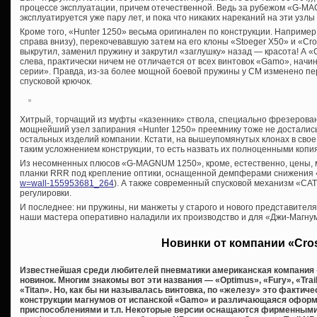
процессе эксплуатации, причем отечественной. Ведь за рубежом «G-
эксплуатируется уже пару лет, и пока что никаких нареканий на эти узлы
Кроме того, «Hunter 1250» весьма оригинален по конструкции. Наприме
справа внизу), перекочевавшую затем на его клоны «Stoeger Х50» и «Cro
выкрутил, заменил пружину и закрутил «заглушку» назад — красота! А 
слева, практически ничем не отличается от всех винтовок «Gamo», начин
серии». Правда, из-за более мощной боевой пружины у СМ изменено пер
спусковой крючок.
Хитрый, торчащий из муфты «казенник» ствола, специально фрезерован
мощнейший узел запирания «Hunter 1250» преемнику тоже не достались
остальных изделий компании. Кстати, на вышеупомянутых клонах в свое
таким усложнением конструкции, то есть назвать их полноценными копи
Из несомненных плюсов «G-MAGNUM 1250», кроме, естественно, цены, 
планки RRR под крепление оптики, оснащенной демпферами снижения 
w=wall-155953681_264
). А также современный спусковой механизм «C
регулировки.
И последнее: ни пружины, ни манжеты у старого и нового представител
наши мастера оперативно наладили их производство и для «Джи-Магну
Новинки от компании «Cr
Известнейшая среди любителей пневматики американская компания 
новинок. Многим знакомы вот эти названия — «Optimus», «Fury», «Trai
«Titan». Но, как бы ни называлась винтовка, по «железу» это фактич
конструкции магнумов от испанской «Gamo» и различающаяся офор
приспособлениями и т.п. Некоторые версии оснащаются фирменными 