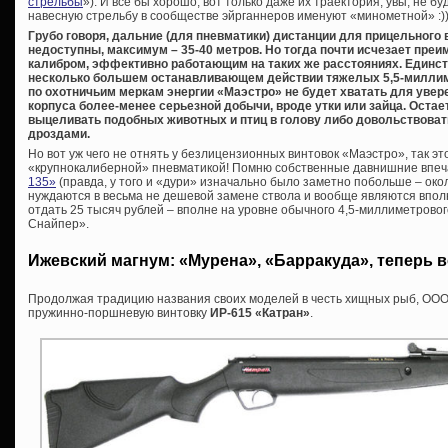
стрельбы
»). И все бы хорошо, вот только даже их траектория, увы, не б
навесную стрельбу в сообществе эйрганнеров именуют «минометной» :))
Грубо говоря, дальние (для пневматики) дистанции для прицельного
недоступны, максимум – 35-40 метров. Но тогда почти исчезает пре
калибром, эффективно работающим на таких же расстояниях. Единс
несколько большем останавливающем действии тяжелых 5,5-миллим
по охотничьим меркам энергии «Маэстро» не будет хватать для увер
корпуса более-менее серьезной добычи, вроде утки или зайца. Остаетс
выцеливать подобных животных и птиц в голову либо довольствоват
дроздами.
Но вот уж чего не отнять у безлицензионных винтовок «Маэстро», так 
«крупнокалиберной» пневматикой! Помню собственные давнишние впе
135»
(правда, у того и «дури» изначально было заметно побольше – окол
нуждаются в весьма не дешевой замене ствола и вообще являются впол
отдать 25 тысяч рублей – вполне на уровне обычного 4,5-миллиметрово
Снайпер».
Ижевский магнум: «Мурена», «Барракуда», теперь 
Продолжая традицию названия своих моделей в честь хищных рыб, ООО
пружинно-поршневую винтовку
ИР-615 «Катран»
.