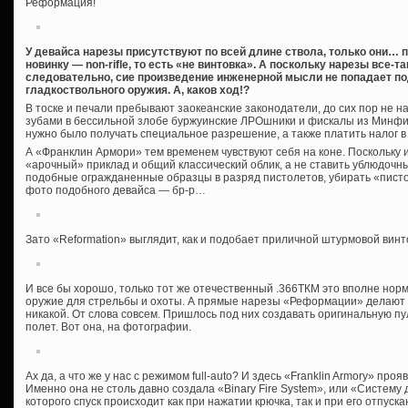
Реформация!
У девайса нарезы присутствуют по всей длине ствола, только они… п
новинку — non-rifle, то есть «не винтовка». А поскольку нарезы все-т
следовательно, сие произведение инженерной мысли не попадает под
гладкоствольного оружия. А, каков ход!?
В тоске и печали пребывают заокеанские законодатели, до сих пор не 
зубами в бессильной злобе буржуинские ЛРОшники и фискалы из Минфи
нужно было получать специальное разрешение, а также платить налог в 
А «Франклин Армори» тем временем чувствуют себя на коне. Поскольку
«арочный» приклад и общий классический облик, а не ставить ублюдоч
подобные огражданенные образцы в разряд пистолетов, убирать «пистол
фото подобного девайса — бр-р…
Зато «Reformation» выглядит, как и подобает приличной штурмовой винт
И все бы хорошо, только тот же отечественный .366ТКМ это вполне норм
оружие для стрельбы и охоты. А прямые нарезы «Реформации» делают 
никакой. От слова совсем. Пришлось под них создавать оригинальную 
полет. Вот она, на фотографии.
Ах да, а что же у нас с режимом full-auto? И здесь «Franklin Armory» пр
Именно она не столь давно создала «Binary Fire System», или «Систему 
которого спуск происходит как при нажатии крючка, так и при его отпуска