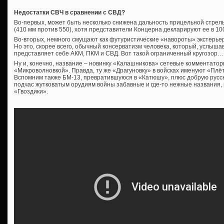
Недостатки СВЧ в сравнении с СВД?
Во-первых, может быть несколько снижена дальность прицельной стрель
(410 мм против 550), хотя представители Концерна декларируют ее в 10
Во-вторых, немного смущают как футуристические «навороты» экстерьера
Но это, скорее всего, обычный консерватизм человека, который, услыша
представляет себе АКМ, ПКМ и СВД. Вот такой ограниченный кругозор…
Ну и, конечно, название – новинку «Калашникова» сетевые комментатор
«Микроволновкой». Правда, ту же «Драгуновку» в войсках именуют «Плёт
Вспомним также БМ-13, превратившуюся в «Катюшу», плюс добрую русс
подчас жутковатым орудиям войны забавные и где-то нежные названия,
«Гвоздики».