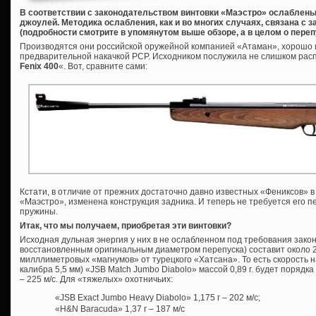
В соответствии с законодательством винтовки «Маэстро» ослаблены
джоулей. Методика ослабления, как и во многих случаях, связана с
(подробности смотрите в упомянутом выше обзоре, а в целом о пере
Производятся они российской оружейной компанией «Атаман», хорошо 
предварительной накачкой PCP. Исходником послужила не слишком расп
Fenix 400
«. Вот, сравните сами:
Кстати, в отличие от прежних достаточно давно известных «Фениксов» в 
«Маэстро», изменена конструкция задника. И теперь не требуется его п
пружины.
Итак, что мы получаем, приобретая эти винтовки?
Исходная дульная энергия у них в не ослабленном под требования зако
восстановленным оригинальным диаметром перепуска) составит около 2
милллиметровых «магнумов» от турецкого «Хатсана». То есть скорость н
калибра 5,5 мм) «JSB Match Jumbo Diabolo» массой 0,89 г. будет порядка 2
– 225 м/с. Для «тяжелых» охотничьих:
«JSB Exact Jumbo Heavy Diabolo» 1,175 г – 202 м/с;
«H&N Baracuda» 1,37 г – 187 м/с