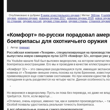
Опубликовано в рубрике
В мире огнестрельного оружия
| Метки:
366ткм
,
Frankl
оружие
,
новинки оружие
,
новинки оружие 2017
,
новинки оружие 2018
,
новое оруж
по странам
,
оружие россия
,
оружие стран мира
,
оружие страны
,
странное оружи
«Комфорт» по-русски порадовал аме
боеприпасы для охотничьего оружия
|
Автор:
ingewarr
Российская компания «Техкрим», специализирующая на производстве
выпустила новую свинцовую пулю 12/70 «Комфорт 32», которая уже у
На Youtube-канале Null был выложен видеоролик, на котором запечатл
боеприпаса иностранцами. Его мы и проводим в качестве иллюстрации к 
«Комфорт 32» – это свинцовая разделяющаяся пуля, имеющая экспанси
новинка от «Техкрим» внешне очень похожа на пулю Бреннеке, известн
применявшуюся еще советскими охотниками. Но при некоем единстве 
попадании в цель разделяется на четыре части. Данная особенность п
Но вернемся к видеоролику. Пусть он пока без перевода, но даже не в
требуется. Хотя, если вкратце…
«Отлично, очень хорошо, именно так, как и заявлял производитель», – т
Особой похвалы удостоилась реальная точность боеприпаса.
А вот официальные данные самого производителя: