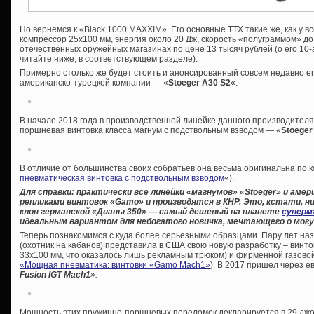
Но вернемся к «Black 1000 MAXXIM». Его основные ТТХ такие же, как у в
компрессор 25х100 мм, энергия около 20 Дж, скорость «полуграммом» до
отечественных оружейных магазинах по цене 13 тысяч рублей (о его 10
читайте ниже, в соответствующем разделе).
Примерно столько же будет стоить и анонсированный совсем недавно ег
американско-турецкой компании — «
Stoeger A30 S2
«:
В начале 2018 года в производственной линейке данного производител
поршневая винтовка класса магнум с подствольным взводом — «
Stoeger
В отличие от большинства своих собратьев она весьма оригинальна по к
пневматическая винтовка с подствольным взводом
«).
Для справки: практически все линейки «магнумов» «
Stoeger» и амер
репликами винтовок «
Gamo» и производятся в КНР. Это, кстати, ни
клон германской «Дианы 350» — самый дешевый на планете
суперм
идеальным вариантом для небогатого новичка, мечтающего о могу
Теперь познакомимся с куда более серьезными образцами. Пару лет на
(охотник на кабанов) представила в США свою новую разработку – винто
33х100 мм, что оказалось лишь рекламным трюком) и фирменной газовой 
«Мощная пневматика: винтовки «Gamo Maсh1»
). В 2017 пришел через 
Fusion IGT Mach1
»:
Мощность этих пружинно-поршневых переломок декларируется в 29 джоул