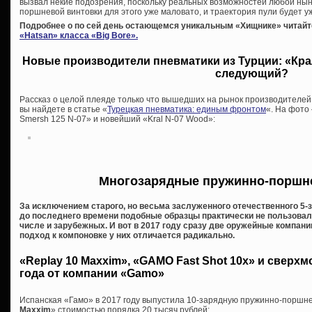
вызвал некие подозрения, поскольку реальных возможностей любой ны
поршневой винтовки для этого уже маловато, и траектория пули будет уж
Подробнее о по сей день остающемся уникальным «Хищнике» читайт
«Hatsan» класса «Big Bore».
Новые производители пневматики из Турции: «Крал
следующий?
Рассказ о целой плеяде только что вышедших на рынок производителей
вы найдете в статье «
Турецкая пневматика: единым фронтом
«. На фото
Smersh 125 N-07» и новейший «Kral N-07 Wood»:
Многозарядные пружинно-поршн
За исключением старого, но весьма заслуженного отечественного 5-з
до последнего времени подобные образцы практически не пользовал
числе и зарубежных. И вот в 2017 году сразу две оружейные компан
подход к компоновке у них отличается радикально.
«Replay 10 Maxxim», «GAMO Fast Shot 10x» и сверх
года от компании «Gamo»
Испанская «Гамо» в 2017 году выпустила 10-зарядную пружинно-поршн
Maxxim
» стоимостью порядка 20 тысяч рублей: