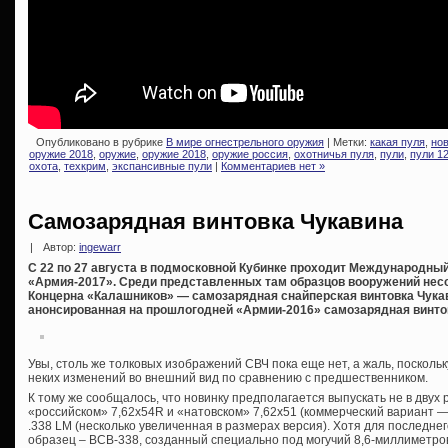
Опубликовано в рубрике
В мире огнестрельного оружия
| Метки:
какая пуля
,
но
оружие 2018
,
оружие
,
оружие 2018
,
оружие россия
,
охотничья пуля
,
пули
,
пули 1
охота
,
техкрим
,
экспансивные пули
|
Комментариев нет »
Самозарядная винтовка Чукавина
|
Автор:
ingewarr
С 22 по 27 августа в подмосковной Кубинке проходит Международны
«Армия-2017». Среди представленных там образцов вооружений нес
Концерна «Калашников» — самозарядная снайперская винтовка Чукав
анонсированная на прошлогодней «Армии-2016» самозарядная винтов
Увы, столь же толковых изображений СВЧ пока еще нет, а жаль, посколь
неких изменений во внешний вид по сравнению с предшественником.
К тому же сообщалось, что новинку предполагается выпускать не в дву
«российском» 7,62х54R и «натовском» 7,62х51 (коммерческий вариант — 
.338 LM (несколько увеличенная в размерах версия). Хотя для последне
образец – ВСВ-338, созданный специально под могучий 8,6-миллиметр