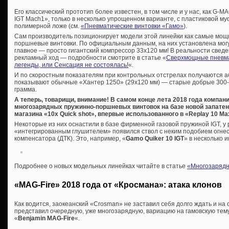
Его классический прототип более известен, в том числе и у нас, как G-M
IGT Mach1», только в несколько упрощенном варианте, с пластиковой муф
полимерной ложе (см.
«Пневматические винтовки «Гамо»
).
Сам производитель позиционирует модели этой линейки как самые мощ
поршневые винтовки. По официальным данным, на них установлена мог
главное — просто гигантский компрессор 33х120 мм! В реальности сведе
рекламный ход — подробности смотрите в статье «
Сверхмощные пневма
легенды, или Сенсация не состоялась!
«.
И по скоростным показателям при контрольных отстрелах получаются аб
показывают обычные «Хантер 1250» (29х120 мм) — старые добрые 300-31
грамма.
А теперь, товарищи, внимание! В самом конце лета 2018 года компа
многозарядных пружинно-поршневых винтовок на базе новой запате
магазина «10x Quick shot», впервые использованного в «Replay 10 Ma
Некоторые из них оснастили в базе фирменной газовой пружиной IGT, у 
«интегрированным глушителем» появился ствол с неким подобием огнес
компенсатора (ДТК). Это, например, «
Gamo Quiker 10 IGT
» в несколько 
Подробнее о новых модельных линейках читайте в статье
«Многозарядн
«MAG-Fire» 2018 года от «Кросмана»: атака клонов
Как водится, заокеанский «Crosman» не заставил себя долго ждать и на
представил очередную, уже многозарядную, вариацию на гамовскую те
«
Benjamin MAG-Fire
«.