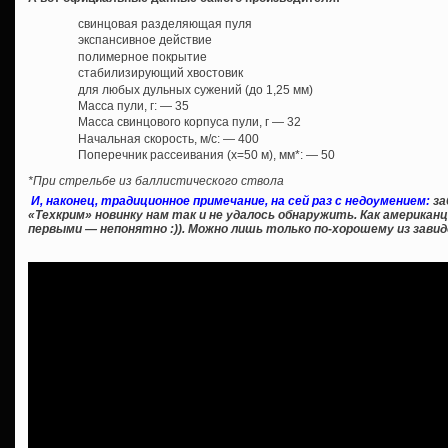
свинцовая разделяющая пуля
экспансивное действие
полимерное покрытие
стабилизирующий хвостовик
для любых дульных сужений (до 1,25 мм)
Масса пули, г: — 35
Масса свинцового корпуса пули, г — 32
Начальная скорость, м/с: — 400
Поперечник рассеивания (х=50 м), мм*: — 50
*При стрельбе из баллистического ствола
И, наконец, традиционное примечание, на сей раз с недоумением:
за
«Техкрим» новинку нам так и не удалось обнаружить. Как америка
первыми — непонятно :)). Можно лишь только по-хорошему из зав