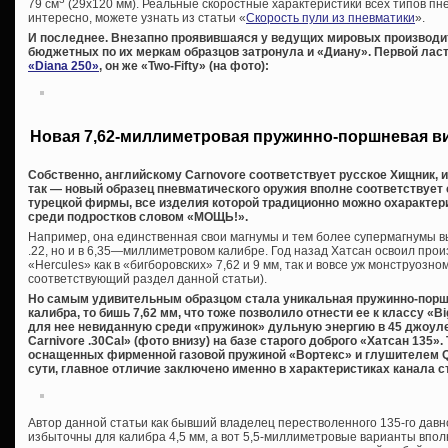
79 см
(29х120 мм). Реальные скоростные характеристики всех типов пне
интересно, можете узнать из статьи «
Скорость пули из пневматики
».
И последнее. Внезапно проявившаяся у ведущих мировых производи
бюджетных по их меркам образцов затронула и «Диану». Первой ласт
«Diana 250»
, он же «Two-Fifty» (на фото):
Новая 7,62-миллиметровая пружинно-поршневая в
Собственно, английскому Carnovore соответствует русское Хищник, 
так — новый образец пневматического оружия вполне соответствует
турецкой фирмы, все изделия которой традиционно можно охаракте
среди подростков словом «МОЩЬ!».
Например, она единственная свои магнумы и тем более супермагнумы вы
.22, но и в 6,35—миллиметровом калибре. Год назад Хатсан освоил про
«Hercules» как в «бигборовских» 7,62 и 9 мм, так и вовсе уж монструозном
соответствующий раздел данной статьи).
Но самым удивительным образцом стала уникальная пружинно-порш
калибра, то бишь 7,62 мм, что тоже позволило отнести ее к классу «
для нее невиданную среди «пружинок» дульную энергию в 45 джоуле
Carnivore .30Cal» (фото внизу) на базе старого доброго «Хатсан 135».
оснащенных фирменной газовой пружиной «Вортекс» и глушителем QE 
сути, главное отличие заключено именно в характеристиках канала с
Автор данной статьи как бывший владелец перестволенного 135-го давн
избыточны для калибра 4,5 мм, а вот 5,5-миллиметровые варианты вполн