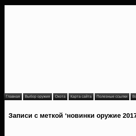
Главная
Выбор оружия
Охота
Карта сайта
Полезные ссылки
В
Записи с меткой ‘новинки оружие 2017