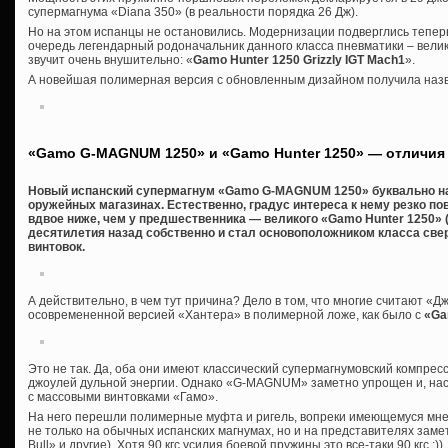
супермагнума «Diana 350» (в реальности порядка 26 Дж).
Но на этом испанцы не остановились. Модернизации подверглись теперь
очередь легендарный родоначальник данного класса пневматики – велик
звучит очень внушительно: «
Gamo Hunter 1250 Grizzly IGT Mach1
».
А новейшая полимерная версия с обновленным дизайном получила на
«Gamo G-MAGNUM 1250» и «Gamo Hunter 1250» — отличия
Новый испанский супермагнум «Gamo G-MAGNUM 1250» буквально на
оружейных магазинах. Естественно, градус интереса к нему резко по
вдвое ниже, чем у предшественника — великого «Gamo Hunter 1250» (
десятилетия назад собственно и стал основоположником класса с
винтовок.
А действительно, в чем тут причина? Дело в том, что многие считают «Д
осовремененной версией «Хантера» в полимерной ложе, как было с
«Ga
Это не так. Да, оба они имеют классический супермагнумовский компре
джоулей дульной энергии. Однако «G-MAGNUM» заметно упрощен и, нас
с массовыми винтовками «Гамо».
На него перешли полимерные муфта и ригель, вопреки имеющемуся мн
не только на обычных испанских магнумах, но и на представителях зам
Bull» и другие). Хотя 90 кгс усилия боевой пружины это все-таки 90 кгс :))