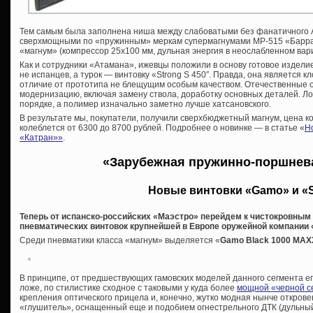
Тем самым была заполнена ниша между слабоватыми без фанатичного 
сверхмощными по «пружинным» меркам супермагнумами МР-515 «Барраку
«магнум» (компрессор 25х100 мм, дульная энергия в неослабленном вар
Как и сотрудники «Атамана», ижевцы положили в основу готовое издели
не испанцев, а турок — винтовку «
Strong S 450″. Правда, она является 
отличие от прототипа не блещущим особым качеством. Отечественные 
модернизацию, включая замену ствола, доработку основных деталей. Ложу
порядке, а полимер изначально заметно лучше хатсановского.
В результате мы, покупатели, получили сверхбюджетный магнум, цена к
колеблется от 6300 до 8700 рублей. Подробнее о новинке — в статье «
Н
«Катран»»
.
«Зарубежная пружинно-поршнев
Новые винтовки «Gamo» и «S
Теперь от испанско-российских «Маэстро» перейдем к чистокровны
пневматических винтовок крупнейшей в Европе оружейной компании 
Среди пневматики класса «магнум» выделяется «
Gamo
Black 1000 MAX
В принципе, от предшествующих гамовских моделей данного сегмента е
ложе, по стилистике сходное с таковыми у куда более
мощной «черной с
крепления оптического прицела и, конечно, жутко модная нынче откро
«глушитель», оснащенный еще и подобием огнестрельного ДТК (дульный