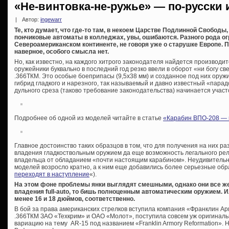
«Не-винтовка-не-ружье» — по-русски 
|
Автор:
ingewarr
Те, кто думает, что где-то там, в некоем Царстве Подлинной Свободы
пончиковые автоматы в колледжах, увы, ошибаются. Разного рода ог
Североамериканском континенте, не говоря уже о старушке Европе. 
наверное, особого смысла нет.
Но, как известно, на каждого хитрого законодателя найдется производит
оружейники буквально в последний год резко ввели в оборот «ни богу све
.366ТКМ. Это особые боеприпасы (9,5х38 мм) и созданное под них оружи
гибрид гладкого и нарезного, так называемый и давно известный «парад
дульного среза (таково требование законодательства) начинается участ
Подробнее об одной из моделей читайте в статье
«Карабин ВПО-208 — 
Главное достоинство таких образцов в том, что для получения на них р
владения гладкоствольным оружием да еще возможность легального рело
владельца от обладанием «почти настоящим карабином». Неудивительно
моделей возросло кратно, а к ним еще добавились более серьезные обра
переходят в наступление
«).
На этом фоне проблемы янки выглядят смешными, однако они все же
владения full-auto, то бишь полноценным автоматическим оружием. 
менее 16 и 18 дюймов, соответственно.
В бой за права американских стрелков вступила компания «Франклин Арм
.366ТКМ ЗАО «Техкрим» и ОАО «Молот», поступила совсем уж оригинальн
вариацию на тему AR-15 под названием «Franklin Armory Reformation». 