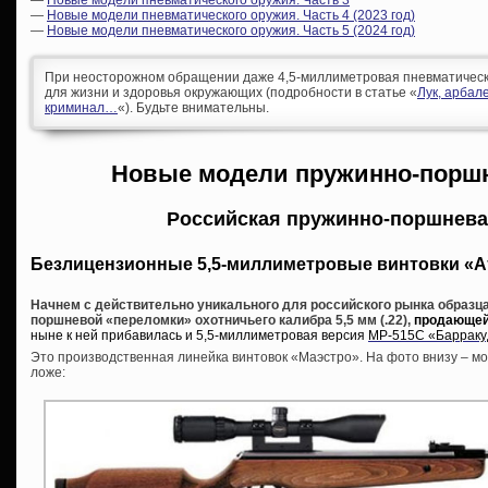
—
Новые модели пневматического оружия. Часть 4 (2023 год)
—
Новые модели пневматического оружия. Часть 5 (2024 год)
При неосторожном обращении даже 4,5-миллиметровая пневматическа
для жизни и здоровья окружающих (подробности в статье «
Лук, арбал
криминал…
«). Будьте внимательны.
Новые модели пружинно-порш
Российская пружинно-поршнева
Безлицензионные 5,5-миллиметровые винтовки «А
Начнем с действительно уникального для российского рынка образца
поршневой «переломки» охотничьего калибра 5,5 мм (.22),
продающейс
ныне к ней прибавилась и 5,5-миллиметровая версия
МР-515С «Барраку
Это производственная линейка винтовок «Маэстро». На фото внизу – мо
ложе: