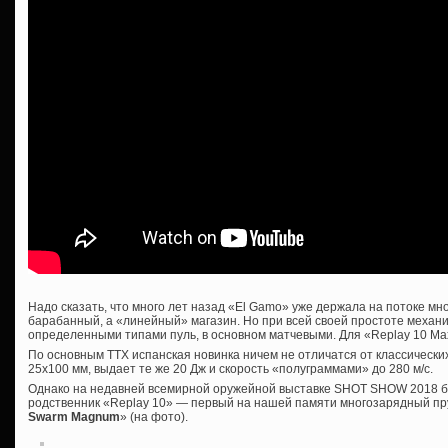
Надо сказать, что много лет назад «El Gamo» уже держала на потоке м
барабанный, а «линейный» магазин. Но при всей своей простоте механи
определенными типами пуль, в основном матчевыми. Для «Replay 10 Ma
По основным ТТХ испанская новинка ничем не отличатся от классически
25х100 мм, выдает те же 20 Дж и скорость «полуграммами» до 280 м/с.
Однако на недавней всемирной оружейной выставке SHOT SHOW 2018 б
родственник «Replay 10» — первый на нашей памяти многозарядный п
Swarm Magnum
» (на фото).