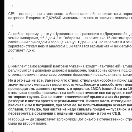
СВЧ – полноценная самозарядка, а боепитание обеспечивается из коробч
патронов. В варианте 7,62х54R магазины полностью взаимозаменяемы
А вообще, преимуществ у «Чукавинки», по сравнению с «Драгуновкой», 
чем на килограмм, с 5,3 до 4,2 кг. Габариты – на заметные 15 сантиметро
сложенным прикладом и вообще 740 (у СВДМ – 875). По габаритам и ос
характеристикам неким аналогом СВЧ является германская «Heckler&Koc
достигает 7,5 кг.
В комплект самозарядной винтовки Чукавина входит «тактический» глуши
регулируются в довольно широком диапазоне, подстроить оружие под ф
стрелка поможет также двусторонний флажковый предохранитель, расп
Но и это еще не все. Заметно, что ствол, ствольная коробка и прикла
значительно уменьшает вероятность «подброса» и способствует пов
производитель заявляет кучность в пределах 1МОА (около 3 см на 10
ствольная коробка принимает на себя практически все нагрузки, в 
затворная группа. Она не имеет классической крышки и как бы раздел
разборки и чистки просто переламывается. Нижняя часть отсоединяет
включая УСМ и патронник, при этом её, не испытывающую особых наг
сплавов. Опять же, при чистке не надо снимать прицел — пустячок, а 
перевернута в сравнении с родными «калашами» и той же СВД.
И вообще — да здравствует эргономика! Вот она-то в отечественной стре
была на втором плане.