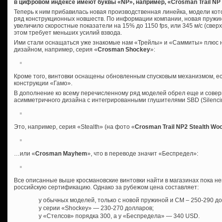
в цифровом индексе имеют буквы «NP», например, «Crosman Trail N
Теперь к ним прибавилась новая производственная линейка, модели кото
ряд конструкционных новшеств. По информации компании, новая пружин
увеличило скоростные показатели на 15% до 1150 fps, или 345 м/с (сверх
этом требует меньших усилий взвода.
Ими стали оснащаться уже знакомые нам «Трейлы» и «Саммиты» плюс 
дизайном, например, серия «
Crosman Shockey
»:
Кроме того, винтовки оснащены обновленным спусковым механизмом, е
конструкции «Гамо».
В дополнение ко всему перечисленному ряд моделей обрел еще и сове
асимметричного дизайна с интегрированными глушителями SBD (Silencing
Это, например, серия «Stealth» (на фото «
Crosman Trail NP2 Stealth Wo
…или «
Crosman Mayhem
», что в переводе значит «Беспредел»:
Все описанные выше кросмановские винтовки найти в магазинах пока н
российскую сертификацию. Однако за рубежом цена составляет:
у обычных моделей, только с новой пружиной и СМ – 250-290 д
у серии «Shockey» — 230-270 долларов;
у «Стелсов» порядка 300, а у «Беспредела» — 340 USD.