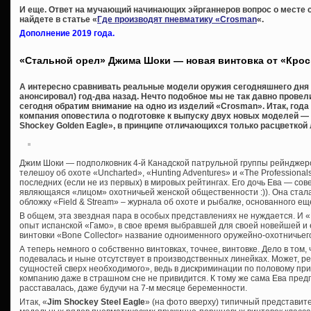
И еще. Ответ на мучающий начинающих эйрганнеров вопрос о месте 
найдете в статье «
Где производят пневматику «Crosman
«.
Дополнение 2019 года.
«Стальной орел» Джима Шоки — новая винтовка от «Кро
А интересно сравнивать реальные модели оружия сегодняшнего дня с
анонсировал) год-два назад. Нечто подобное мы не так давно провел
сегодня обратим внимание на одно из изделий «Crosman». Итак, года
компания оповестила о подготовке к выпуску двух новых моделей — «
Shockey Golden Eagle», в принципе отличающихся только расцветкой 
Джим Шоки — подполковник 4-й Канадской патрульной группы рейнджер
телешоу об охоте «Uncharted», «Hunting Adventures» и «The Professional
последних (если не из первых) в мировых рейтингах. Его дочь Ева — сов
являющаяся «лицом» охотничьей женской общественности :)). Она стала
обложку «Field & Stream» – журнала об охоте и рыбалке, основанного еще
В общем, эта звездная пара в особых представлениях не нуждается. И 
опыт испанской «Гамо», в свое время выбравшей для своей новейшей и 
винтовки «Bone Collector» название одноименного оружейно-охотничьег
А теперь немного о собственно винтовках, точнее, винтовке. Дело в том,
подевалась и ныне отсутствует в производственных линейках. Может, 
сущностей сверх необходимого», ведь в дискриминации по половому пр
компанию даже в страшном сне не привидится. К тому же сама Ева предп
расставалась, даже будучи на 7-м месяце беременности.
Итак, «
Jim Shockey Steel Eagle
» (на фото вверху) типичный представит