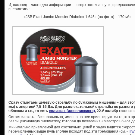
И, наконец – чисто для информации — сверхтяжелые пули, предназнач
пневматики:
«JSB Exact Jumbo Monster Diabolo» 1,645 г (на фото) – 170 м/с.
Сразу отметаем целевую стрельбу по бумажным мишеням – для этого 
мм) с энергией 7,5-16 Дж. Для развлекательной стрельбы по разного
яблокам и т.п., то есть
«плинка» (или плинкинга)
, 22-й калибр тоже не 
Остается охота. Все правильно, именно на нее ориентируются те, кто п
безлицензионную пневматику, которая до появления «Маэстро» была до
Минимально приемлемой для охотничьих целей и задач видится скорость 
перечисленных выше пуль вполне походят под эти требования (см. «
Пул