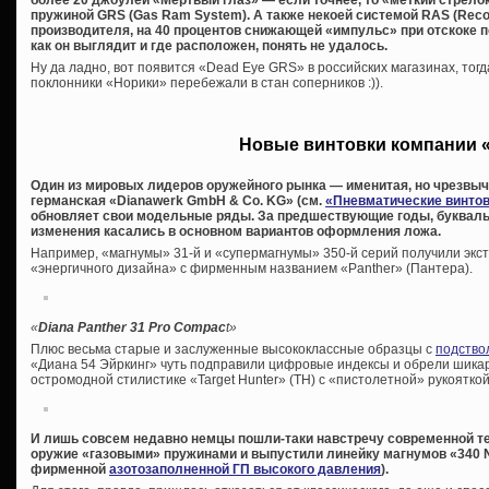
пружиной GRS (Gas Ram System). А также некоей системой RAS (Recoi
производителя, на 40 процентов снижающей «импульс» при отскоке п
как он выглядит и где расположен, понять не удалось.
Ну да ладно, вот появится «Dead Eye GRS» в российских магазинах, тогд
поклонники «Норики» перебежали в стан соперников :)).
Новые винтовки компании 
Один из мировых лидеров оружейного рынка — именитая, но чрезвы
германская «Dianawerk GmbH & Co. KG» (см.
«Пневматические винтов
обновляет свои модельные ряды. За предшествующие годы, букваль
изменения касались в основном вариантов оформления ложа.
Например, «магнумы» 31-й и «супермагнумы» 350-й серий получили экст
«энергичного дизайна» с фирменным названием «Panther» (Пантера).
«
Diana Panther 31 Pro Compac
t»
Плюс весьма старые и заслуженные высококлассные образцы с
подство
«Диана 54 Эйркинг» чуть подправили цифровые индексы и обрели шикар
остромодной стилистике «Target Hunter» (ТН) с «пистолетной» рукоятко
И лишь совсем недавно немцы пошли-таки навстречу современной т
оружие «газовыми» пружинами и выпустили линейку магнумов «340 N
фирменной
азотозаполненной ГП высокого давления
).