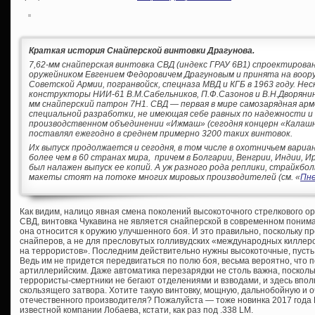
Краткая история Снайперской винтовки Драгунова.
7,62-мм снайперская винтовка СВД (индекс ГРАУ 6В1) спроектиров
оружейником Eвгением Федоровичем Драгуновым и принята на воо
Советской Армии, погранвойск, спецназа МВД и КГБ в 1963 году. Нес
конструкторы НИИ-61 В.М.Сабельников, П.Ф.Сазонов и В.Н.Дворянин
мм снайперский патрон 7Н1. СВД — первая в мире самозарядная арм
специальной разработки, не имеющая себе равных по надежности и
производственном объединении «Ижмаш» (сегодня концерн «Калашни
поставлял ежегодно в среднем примерно 3200 таких винтовок.
Их выпуск продолжается и сегодня, в том числе в охотничьем вари
более чем в 60 странах мира, причем в Болгарии, Венгрии, Индии, 
был налажен выпуск ее копий. А уж разного рода реплики, страйкб
макеты стоят на потоке многих мировых производителей (см. «
Пне
Как видим, налицо явная смена поколений высокоточного стрелкового ор
СВД, винтовка Чукавина не является снайперской в современном пони
она относится к оружию улучшенного боя. И это правильно, поскольку 
снайперов, а не для пресловутых голливудских «международных киллеро
на террористов». Последним действительно нужны высокоточные, пусть
Ведь им не придется передвигаться по полю боя, весьма вероятно, что по
артиллерийским. Даже автоматика перезарядки не столь важна, поскол
террористы-смертники не бегают отделениями и взводами, и здесь впол
скользящего затвора. Хотите такую винтовку, мощную, дальнобойную и оч
отечественного производителя? Пожалуйста — тоже новинка 2017 года 
известной компании Лобаева, кстати, как раз под .338 LM.