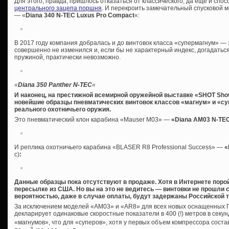
Для этого, правда, пришлось отказаться от классического, да еще и сп
центрального зацепа поршня
. И перекроить замечательный спусковой 
— «
Diana 340 N-TEC Luxus Pro Compact
«:
В 2017 году компания добралась и до винтовок класса «супермагнум» —
совершенно не изменился и, если бы не характерный индекс, догадаться
пружиной, практически невозможно.
«
Diana 350 Panther N-TEC
«
И наконец, на престижной всемирной оружейной выставке «SHOT Sh
новейшие образцы пневматических винтовок классов «магнум» и «с
реального охотничьего оружия.
Это пневматический клон карабина «Mauser M03» —
«Diana AM03 N-TE
И реплика охотничьего карабина «BLASER R8 Professional Success» —
«
с)
:
Данные образцы пока отсутствуют в продаже. Хотя в Интернете поро
пересылке из США. Но вы на это не ведитесь — винтовки не прошли 
вероятностью, даже в случае оплаты, будут задержаны Российской 
За исключением моделей «AM03» и «AR8» для всех новых оснащенных 
декларирует одинаковые скоростные показатели в 400 (!) метров в секунд
«магнумов», что для «суперов», хотя у первых объем компрессора соста
3