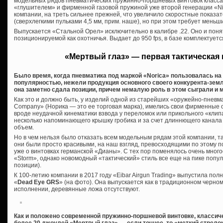
модельных рядов пневматических пружинно-поршневых винтовок класса
«глушителем» и фирменной газовой пружиной уже второй генерации «Nitr
компании, на треть сильнее прежней, что увеличило скоростные показате
(сверхлегкими пульками 4,5 мм, прим. наше), но при этом требует меньш
Выпускается «Стальной Орел» исключительно в калибре .22. Оно и понят
позиционируемой как охотничья. Выдает до 950 fps, в базе комплектует
«Мертвый глаз» — первая тактическая 
Было время, когда пневматика под маркой «Norica» пользовалась н
популярностью, нежели продукция основного своего конкурента-зем
она заметно сдала позиции, причем немалую роль в этом сыграли и
Как это и должно быть, у изделий одной из старейших «оружейно-пневма
Company» (Норика — это ее торговая марка), имелись свои фирменные о
вроде неудачной кинематики взвода у переломок или прикольного «клипа
несколько напоминающего крышку гробика и за счет длиннющего канал
объем.
Но в чем нельзя было отказать всем модельным рядам этой компании, та
они были просто красивыми, на наш взгляд, превосходящими по этому п
уже о винтовках германской «Дианы». С тех пор поменялось очень многое
«Storm», однако новомодный «тактический» стиль все еще на пике попул
позиции).
К 100-летию компании в 2017 году «Eibar Airgun Trading» выпустила по
«
Dead Eye GRS
» (на фото). Она выпускается как в традиционном черно
исполнении, деревянные ложа отсутствуют.
Как и положено современной пружинно-поршневой винтовке, классиче
более 20 джоулей «Мертвый глаз» — если точнее, то «меткий стрело