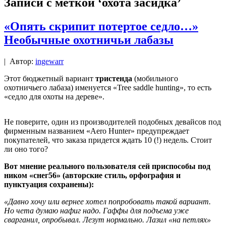
Записи с меткой ‘охота засидка’
«Опять скрипит потертое седло…»
Необычные охотничьи лабазы
|
Автор:
ingewarr
Этот бюджетный вариант
тристенда
(мобильного
охотничьего лабаза) именуется «Tree saddle hunting», то есть
«седло для охоты на дереве».
Не поверите, один из производителей подобных девайсов под
фирменным названием «Aero Hunter» предупреждает
покупателей, что заказа придется ждать 10 (!) недель. Стоит
ли оно того?
Вот мнение реального пользователя сей приспособы под
ником «снег56» (авторские стиль, орфография и
пунктуация сохранены):
«Давно хочу или вернее хотел попробовать такой вариант.
Но чета думаю нафиг надо. Гаффы для подъема уже
сварганил, опробывал. Лезут нормально. Лазил «на петлях»