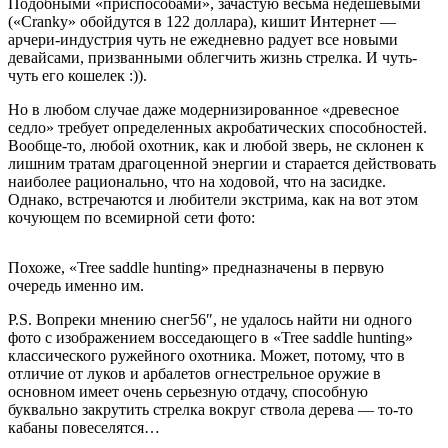
Подобными «приспособами», зачастую весьма недешевыми
(«Cranky» обойдутся в 122 доллара), кишит Интернет —
арчери-индустрия чуть не ежедневно радует все новыми
девайсами, призванными облегчить жизнь стрелка. И чуть-
чуть его кошелек :)).
Но в любом случае даже модернизированное «древесное
седло» требует определенных акробатических способностей.
Вообще-то, любой охотник, как и любой зверь, не склонен к
лишним тратам драгоценной энергии и старается действовать
наиболее рационально, что на ходовой, что на засидке.
Однако, встречаются и любители экстрима, как на вот этом
кочующем по всемирной сети фото:
Похоже, «Tree saddle hunting» предназначены в первую
очередь именно им.
P.S. Вопреки мнению снег56″, не удалось найти ни одного
фото с изображением восседающего в «Tree saddle hunting»
классического ружейного охотника. Может, потому, что в
отличие от луков и арбалетов огнестрельное оружие в
основном имеет очень серьезную отдачу, способную
буквально закрутить стрелка вокруг ствола дерева — то-то
кабаны повеселятся…