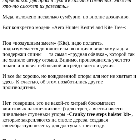
справиться. Для арбы и лука я в сильных сомнениях. Может
кто-то сможет их развеять.»
М-да, изложено несколько сумбурно, но вполне доходчиво.
Вот конкретно модель «Aero Hunter Kestrel and Kite Tree»:
Под «воздушным змеем» (Kite), надо полагать,
подразумевается дополнительная опция в виде хомута для
поддержки спины — та самая «грудная обвязка», которой так
не хватало автору отзыва. Видимо, производитель учел это
нюанс и провел небольшой апгрейд своего изделия.
И все бы хорошо, но вожделенной опоры для ног не хватает и
здесь. К счастью, об этом позаботились другие
производители.
Нет, товарищи, это не какой-то хитрый боекомплект
«винтовых наконечников» :)) для стрел, а всего-навсего
цивильные ступеньки-упоры «
C
ranky
tree
steps
holster
kit
«,
которые закрепляются на стволе дерева, создавая
своеобразную лесенку для доступа к тристенду.