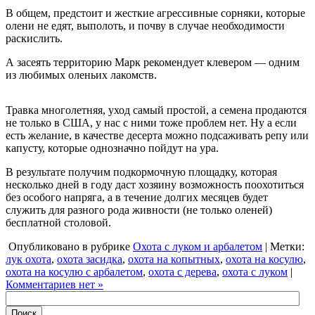
В общем, предстоит и жесткие агрессивные сорняки, которые
олени не едят, выполоть, и почву в случае необходимости
раскислить.
А засеять территорию Марк рекомендует клевером — одним
из любимых оленьих лакомств.
Травка многолетняя, уход самый простой, а семена продаются
не только в США, у нас с ними тоже проблем нет. Ну а если
есть желание, в качестве десерта можно подсаживать репу или
капусту, которые однозначно пойдут на ура.
В результате получим подкормочную площадку, которая
несколько дней в году даст хозяину возможность поохотиться
без особого напряга, а в течение долгих месяцев будет
служить для разного рода живности (не только оленей)
бесплатной столовой.
Опубликовано в рубрике
Охота с луком и арбалетом
| Метки:
лук охота
,
охота засидка
,
охота на копытных
,
охота на косулю
,
охота на косулю с арбалетом
,
охота с дерева
,
охота с луком
|
Комментариев нет »