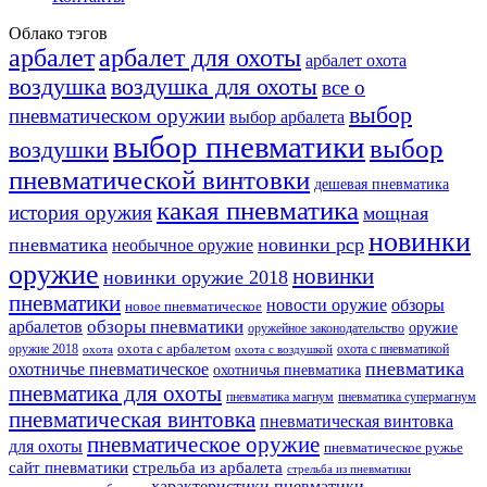
Облако тэгов
арбалет
арбалет для охоты
арбалет охота
воздушка
воздушка для охоты
все о
выбор
пневматическом оружии
выбор арбалета
выбор пневматики
выбор
воздушки
пневматической винтовки
дешевая пневматика
какая пневматика
история оружия
мощная
новинки
пневматика
новинки pcp
необычное оружие
оружие
новинки
новинки оружие 2018
пневматики
новости оружие
обзоры
новое пневматическое
обзоры пневматики
арбалетов
оружие
оружейное законодательство
оружие 2018
охота с арбалетом
охота с пневматикой
охота
охота с воздушкой
пневматика
охотничье пневматическое
охотничья пневматика
пневматика для охоты
пневматика магнум
пневматика супермагнум
пневматическая винтовка
пневматическая винтовка
пневматическое оружие
для охоты
пневматическое ружье
сайт пневматики
стрельба из арбалета
стрельба из пневматики
характеристики пневматики