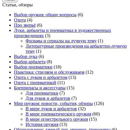
Статьи, обзоры
Выбор оружия: общие вопросы
(6)
Охота
(4)
Про зверьё
(6)
Луки. арбалеты и пневматика в художественных
произведениях
(3)
Фильмы и сериалы на лучную тему
(1)
Литературные произведения на арбалетно-лучную
тему
(1)
Выбор лука
(6)
Выбор арбалета
(8)
Выбор пневматики
(18)
Практика: стреляем и обслуживаем
(12)
Охота с луком и арбалетом
(13)
Охота с пневматикой
(11)
Боеприпасы и аксессуары
(15)
Для пневматики
(7)
Для луков и арбалетов
(7)
Мир оружия: новости, события, обзоры
(126)
В мире луков и арбалетов
(32)
В мире пневматического оружия
(60)
В мире огнестрельного оружия
(15)
История оружия
(13)
Оборудование: дачный тир, мишени, тренажеры
(6)