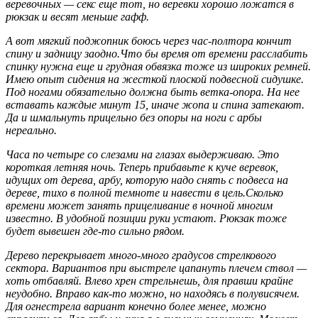
веревочных — секс еще тот, но веревки хорошо ложатся в
рюкзак и весят меньше гафф.
А вот мягкий поджопник боюсь через час-полтора кончит
спину и задницу заодно.Что бы время от времени расслабить
спинку нужна еще и грудная обвязка тоже из широких ремней.
Имею опыт сидения на жесткой плоской подвесной сидушке.
Под ногами обязательно должна быть ветка-опора. На нее
вставать каждые минут 15, иначе жопа и спина затекают.
Да и шмальнуть прицельно без опоры на ноги с арбы
нереально.
Часа по четыре со слезами на глазах выдерживаю. Это
короткая летняя ночь. Теперь прибавьте к куче веревок,
идущих от дерева, арбу, которую надо снять с подвеса на
дереве, тихо в полной темноте и навести в цель.Сколько
времени может занять прицеливание в ночной многим
известно. В удобной позиции руки устают. Рюкзак тоже
будет вывешен где-то сильно рядом.
Дерево перекрывает много-много градусов стрелкового
сектора. Вариантов при выстреле цапануть плечем ствол —
хоть отбавляй. Влево хрен стрельнешь, для правши крайне
неудобно. Вправо как-то можно, но находясь в полувисячем.
Для огнестрела вариант конечно более менее, можно