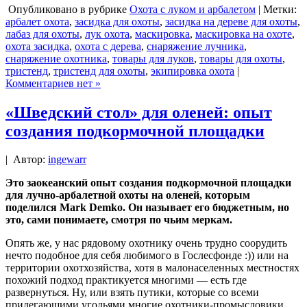
Опубликовано в рубрике
Охота с луком и арбалетом
| Метки:
арбалет охота
,
засидка для охоты
,
засидка на дереве для охоты
,
лабаз для охоты
,
лук охота
,
маскировка
,
маскировка на охоте
,
охота засидка
,
охота с дерева
,
снаряжение лучника
,
снаряжение охотника
,
товары для луков
,
товары для охоты
,
тристенд
,
тристенд для охоты
,
экипировка охота
|
Комментариев нет »
«Шведский стол» для оленей: опыт
создания подкормочной площадки
|
Автор:
ingewarr
Это заокеанский опыт создания подкормочной площадки
для лучно-арбалетной охоты на оленей, которым
поделился Mark Demko. Он называет его бюджетным, но
это, сами понимаете, смотря по чьим меркам.
Опять же, у нас рядовому охотнику очень трудно соорудить
нечто подобное для себя любимого в Гослесфонде :)) или на
территории охотхозяйства, хотя в малонаселенных местностях
похожий подход практикуется многими — есть где
развернуться. Ну, или взять путики, которые со всеми
прилегающими угодьями многие охотники-промысловики