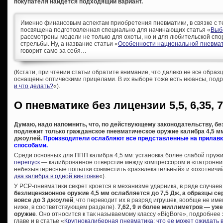
покупателя найдется подходящий вариант.
Именно финансовым аспектам приобретения пневматики, в связке с т
посвящена подготовленная специально для начинающих статья «
Выб
рассмотрены модели не только для охоты, но и для любительской спо
стрельбы. Ну, а название статьи «
Особенности национальной пневмат
говорит само за себя…
(Кстати, при чтении статьи обратите внимание, что далеко не все образ
оснащены оптическими прицелами. В их выборе тоже есть нюансы, подр
и что делать?
«).
О пневматике без лицензии 5,5, 6,35, 7
Думаю, надо напомнить, что, по действующему законодательству, б
подлежит только гражданское пневматическое оружие калибра 4,5 мм 
джоулей.
Производители ослабляют все представленные на прилавк
способами.
Среди основных для ППП калибра 4,5 мм: установка более слабой пру
перепуск
— калиброванное отверстие между компрессором и «патронник
небезынтересные попытки совместить «развлекательный» и «охотничий
два калибра в одной винтовке
«).
У PCP-пневматики секрет кроется в механизме ударника, в ряде случаев
безлицензионное оружие 4,5 мм ослабляется до 7,5 Дж, а образцы сер
вовсе до 3 джоулей
, что переводит их в разряд игрушек, вообще не и
ниже, в соответствующем разделе).
7,62, 9 и более миллиметров — уж
оружие
. Оно относится к так называемому классу «BigBore», подробнее
главе и в статье «
Крупнокалиберная пневматика: что ее может ожидать 