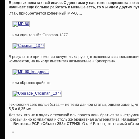
В родных пенатах всё иначе. С деньгами у нас тоже напряженка, но е
начинает еще больше работать и меньше есть, то мы идем другим пут
Итак, приобретается копеечный МР-60…
…или «центовый» Crosman-1377.
В результате приложения «очумелых» ручек, в основном с использован
комплектов, на выходе имеем так называемые «Крюгерган»…
…или «Крысокарабин».
Технология сего волшебства — не тема данной статьи, однако замечу, ч
5,5 и 6,35 мм.
Для тех, кто не в ладах с техникой или просто лень браться за инструме
чрезвычайно компактная и столь же бюджетная альтернатива. Называет
—
Винтовка РСР «Объект 258» СТРИЖ
. О как! Вот он, этот самый «Ст