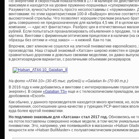
По энергетике и скоростным показателям в 177-м калибре он действит
максимум и находится на уровне пружинно-поршневых «супермагнумов» 
Разумеется, кучность/точность просто несопоставимы с «пружинками». 
винтовками: по этим характеристикам 100-й «Вайраух» вполне соответст
высокоточной стрельбы. Что позволяет хорошим стрелкам реально брат
дичь совершенно не предназначенную для калибра 4,5 мм. И в целом кач
компании, — «дас ист фантастиш». Разброс цен в отечественных магази
рублей. Если попытаться проанализировать объявления о продаже, то
картина. Винтовки с фирменным оптическим прицелом и в наличии (на ск
образцы без оптики и «под заказ» — к нижней. Как-то так.
Впрочем, свет клином не сошелся на элитной пневматике европейского, 
производства. Наш старый знакомый «Хатсан» широко известен и среди
сравнительно дорогими и довольно свежими моделями, он давно выпускае
в десятизарядном вариантах, с различными объемами резервуаров.
На фото «
AT44-10» (30-45 тыс. рублей) и «
Galatian
II» (70-90 т.р.)
В 2016 году к ним добавились и винтовки с интегрированными глушител
энергия»). В серии
«Galatian TS»
еще и с телескопическим прикладом, а
дробовиков «Escort».
Как обычно, у данного производителя находится много критиков, но, ес
применения, соотношение цена-качество у турецких PCP-винтовок вполн
куда более крутой пневматики.
Но подлинно знаковым для «Хатсана» стал 2017 год.
Обновились не т
на поток поставлены совершенно новые модели, в том числе уникальны
пневматики. Это, например, уже появившийся в магазинах «Hatsan Gladiu
мощности или «Hatsan BullMaster» с полуавтоматическим режимом веден