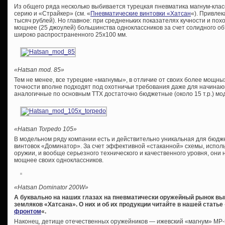
Из общего ряда несколько выбивается турецкая пневматика магнум-клас
серию и «Страйкер» (см. «
Пневматические винтовки «Хатсан
«). Привлек
тысяч рублей). Но главное: при средненьких показателях кучности и п
мощнее (25 джоулей) большинства одноклассников за счет солидного о
широко распространенного 25х100 мм.
«Hatsan mod. 85»
Тем не менее, все турецкие «магнумы», в отличие от своих более мощны
точности вполне подходят под охотничьи требования даже для начинаю
аналогичные по основным ТТХ достаточно бюджетные (около 15 т.р.) мо
«Hatsan Torpedo 105»
В модельном ряду компании есть и действительно уникальная для бюдж
винтовок «Доминатор». За счет эффективной «стаканной» схемы, испол
оружии, и вообще серьезного технического и качественного уровня, они 
мощнее своих одноклассников.
«Hatsan Dominator 200W»
А буквально на наших глазах на пневматически оружейный рынок в
земляков «Хатсана». О них и об их продукции читайте в нашей статье 
фронтом
«.
Наконец, детище отечественных оружейников — ижевский «магнум» МР