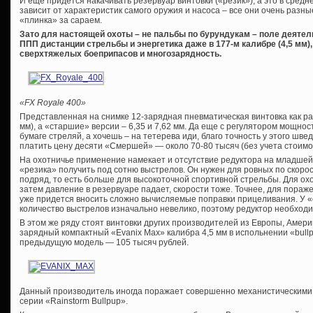
И еще придется накачивать резервуар винтовки («резик»), а это в средне
зависит от характеристик самого оружия и насоса – все они очень разн
«плинка» за сараем.
Зато для настоящей охоты – не пальбы по бурундукам – поле деяте
ППП дистанции стрельбы и энергетика даже в 177-м калибре (4,5 мм
сверхтяжелых боеприпасов и многозарядность.
«FX Royale 400»
Представленная на снимке 12-зарядная пневматическая винтовка как раз 
мм), а «старшие» версии – 6,35 и 7,62 мм. Да еще с регулятором мощнос
бумаге стреляй, а хочешь – на тетерева иди, благо точность у этого швед
платить цену десяти «Смершей» — около 70-80 тысяч (без учета стоимо
На охотничье применение намекает и отсутствие редуктора на младшей
«резика» получить под сотню выстрелов. Он нужен для ровных по скоро
подряд, то есть больше для высокоточной спортивной стрельбы. Для о
затем давление в резервуаре падает, скорости тоже. Точнее, для пораже
уже придется вносить сложно вычисляемые поправки прицеливания. У 
количество выстрелов изначально невелико, поэтому редуктор необходи
В этом же ряду стоят винтовки других производителей из Европы, Амер
зарядный компактный «Evanix Max» калибра 4,5 мм в испольнении «bull
предыдущую модель — 105 тысяч рублей.
Данный производитель иногда поражает совершенно механистическими 
серии «Rainstorm Bullpup».