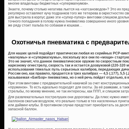
многие владельцы бюджетных «супермагнумов».
Знаете, почему столько негатива льется на «хатсановодов»? Это их пре
регулярно оставляют кучу подранков того же тетерева в окрестностях сво
для выстрела в корпус даже эти «супер-пупер» винтовки слишком дохлы
точного попадания в голову нужна пневматика совершенно иного уровня,
же ряду стоит пальба по собакам и кошкам…
Охотничья пневматика с предварите
Для наших целей подойдет практически любая из серийных PCP-винто
«магнумы» и «супермагнумы», поскольку все они по «мощи» стартуют
Это не значит, что данное пневматическое оружие по скоростным по
нарезному огнестрелу, скорость так и остается дозвуковой (220-320 
использования тяжелых пуль серьезных калибров, передающих дичи
России оно, как правило, продается в трех калибрах — 4,5 (.177), 5,5 (.
называемая «БигБор» пневматика, но о ней речь пойдет отдельно, в к
При этом винтовки с предварительной накачкой за счет конструкционны
«пружинок». То есть идеально подходят для охоты. За её рамками, а та
стрельбы, по моему мнению, не так интересны, как ППП, и слишком затр
Для развлекательных пострелушек они дороговаты. Да плюс нужно имет
баллонов сжатым воздухом, что реально только в тех населенных пункт
или дайвинг-клубы. В противном случае предстоит приобретать за десят
запасной баллон.