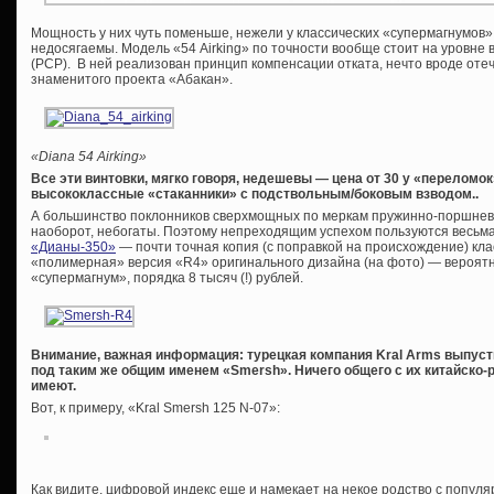
Мощность у них чуть поменьше, нежели у классических «супермагнумов»
недосягаемы. Модель «54 Airking» по точности вообще стоит на уровне 
(PCP). В ней реализован принцип компенсации отката, нечто вроде оте
знаменитого проекта «Абакан».
«
Diana 54 Airking»
Все эти винтовки, мягко говоря, недешевы — цена от 30 у «переломок
высококлассные «стаканники» с подствольным/боковым взводом..
А большинство поклонников сверхмощных по меркам пружинно-поршнев
наоборот, небогаты. Поэтому непреходящим успехом пользуются весьм
«Дианы-350»
— почти точная копия (с поправкой на происхождение) кла
«полимерная» версия «R4» оригинального дизайна (на фото) — вероят
«супермагнум», порядка 8 тысяч (!) рублей.
Внимание, важная информация: турецкая компания Kral Arms выпуст
под таким же общим именем «Smersh». Ничего общего с их китайско
имеют.
Вот, к примеру, «Kral Smersh 125 N-07»:
Как видите, цифровой индекс еще и намекает на некое родство с попу