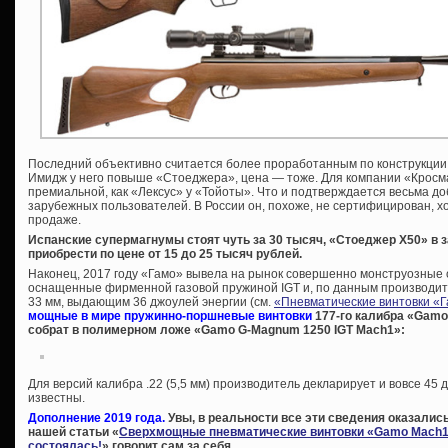
Последний объективно считается более проработанным по конструкции, 
Имидж у него повыше «Стоеджера», цена — тоже. Для компании «Кросм
премиальной, как «Лексус» у «Тойоты». Что и подтверждается весьма 
зарубежных пользователей. В России он, похоже, не сертифицирован, хо
продаже.
Испанские супермагнумы стоят чуть за 30 тысяч, «Стоеджер Х50» в
приобрести по цене от 15 до 25 тысяч рублей.
Наконец, 2017 году «Гамо» вывела на рынок совершенно монструозные 
оснащенные фирменной газовой пружиной IGT и, по данным производит
33 мм, выдающим 36 джоулей энергии (см.
«Пневматические винтовки «
мощные в мире пружинно-поршневые винтовки
177-го калибра «Gamo 
собрат в полимерном ложе «Gamo G-Magnum 1250 IGT Mach1»:
Для версий калибра .22 (5,5 мм) производитель декларирует и вовсе 45 
известны.
Дополнение 2019 года.
Увы, в реальности все эти сведения оказались
нашей статьи «
Сверхмощные пневматические винтовки «Gamo Mach1»
состоялась!
» говорит сам за себя…