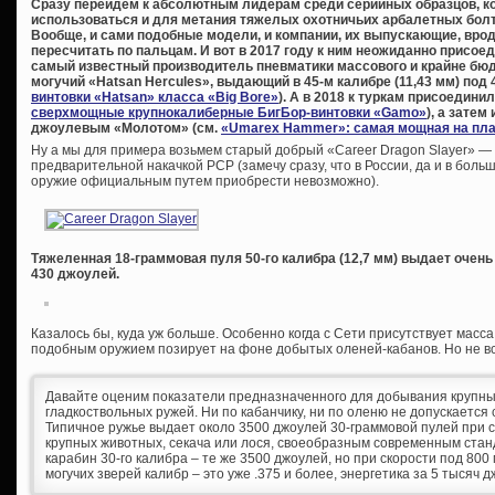
Сразу перейдем к абсолютным лидерам среди серийных образцов, кото
использоваться и для метания тяжелых охотничьих арбалетных болто
Вообще, и сами подобные модели, и компании, их выпускающие, вро
пересчитать по пальцам. И вот в 2017 году к ним неожиданно присое
самый известный производитель пневматики массового и крайне бюдж
могучий «Hatsan Hercules», выдающий в 45-м калибре (11,43 мм) под
винтовки «Hatsan» класса «Big Bore»
). А в 2018 к туркам присоедини
сверхмощные крупнокалиберные БигБор-винтовки «Gamo»
), а зате
джоулевым «Молотом» (см.
«Umarex Hammer»: самая мощная на пла
Ну а мы для примера возьмем старый добрый «Career Dragon Slayer» —
предварительной накачкой PCP (замечу сразу, что в России, да и в бол
оружие официальным путем приобрести невозможно).
Тяжеленная 18-граммовая пуля 50-го калибра (12,7 мм) выдает очен
430 джоулей.
Казалось бы, куда уж больше. Особенно когда с Сети присутствует масс
подобным оружием позирует на фоне добытых оленей-кабанов. Но не вс
Давайте оценим показатели предназначенного для добывания крупны
гладкоствольных ружей. Ни по кабанчику, ни по оленю не допускается 
Типичное ружье выдает около 3500 джоулей 30-граммовой пулей при ск
крупных животных, секача или лося, своеобразным современным стан
карабин 30-го калибра – те же 3500 джоулей, но при скорости под 80
могучих зверей калибр – это уже .375 и более, энергетика за 5 тысяч 