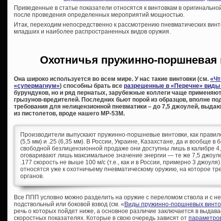
Приведенные в статье показатели относятся к винтовкам в оригинально
после проведения определенных мероприятий мощностью.
Итак, переходим непосредственно к рассмотрению пневматических винт
младших и наиболее распространенных видов оружия.
Охотничья пружинно-поршневая 
Она широко используется во всем мире. У нас такие винтовки (см.
«Чт
«супермагнум»
) способны брать все
разрешенные в «Перечне» виды
бурундуков, но и ряд пернатых, зарубежные коллеги чаще применяю
грызунов-вредителей. Последних бьют порой из образцов, вполне п
требования для нелицензионной пневматики – до 7,5 джоулей, выдаю
из пистолетов, вроде нашего МР-53М.
Производители выпускают пружинно-поршневые винтовки, как правило, 
(5,5 мм) и .25 (6,35 мм). В России, Украине, Казахстане, да и вообще в
свободной безлицензионной продаже они доступны лишь в калибре 4,
оговаривают лишь максимальное значение энергии — те же 7,5 джоул
.177 скорость не выше 100 м/с (т.е., как и в России, примерно 3 джоул
относятся уже к охотничьему пневматическому оружию, на которое т
органов.
Все ППП условно можно разделить на оружие с переломом ствола и с 
подствольный или боковой взвод (см. «
Виды пружинно-поршневых винто
речь о которых пойдет ниже, а основное различие заключается в выдава
скоростных показателях. Которые в свою очередь зависят от
параметров