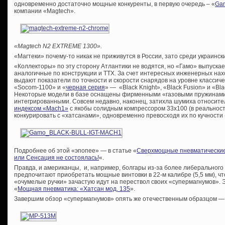
одновременно достаточно мощные конкуренты, в первую очередь – «
Gam
компании «Magtech».
«Magtech N2 EXTREME 1300».
«Магтеки» почему-то никак не приживутся в России, зато среди украинс
«Коллекторы» по эту сторону Атлантики не водятся, но «Гамо» выпуска
аналогичные по конструкции и ТТХ. За счет интересных инженерных нах
выдают показатели по точности и скорости снарядов на уровне классиче
«Socom-1100» и «
черная серия
» — «Black Knight», «Black Fusion» и «Bla
Некоторые модели в базе оснащены фирменными «газовыми пружинами»
интегрированными. Совсем недавно, наконец, затихла шумиха относите
индексом «Mach1»
с якобы солидным компрессором 33х100 (в реальност
конкурировать с «хатсанами», одновременно превосходя их по кучности 
Подробнее об этой «эпопее» — в статье «
Сверхмощные пневматические 
или Сенсация не состоялась!
«.
Правда, и американцы, и, например, болгары из-за более либерального
предпочитают приобретать мощные винтовки в 22-м калибре (5,5 мм), ч
«очумелые ручки» зачастую идут на перествол своих «супермагнумов». Эт
«
Мощная пневматика: «Хатсан мод. 135
».
Завершим обзор «супермагнумов» опять же отечественным образцом —