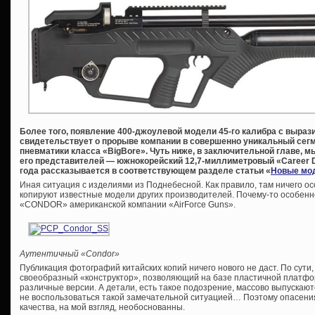
Более того, появление 400-джоулевой модели 45-го калибра с выраз
свидетельствует о прорыве компании в совершенно уникальный сег
пневматики класса «BigBore». Чуть ниже, в заключительной главе, м
его представителей — южнокорейский 12,7-миллиметровый «Career Dr
года рассказывается в соответствующем разделе статьи «
Новые мод
Иная ситуация с изделиями из Поднебесной. Как правило, там ничего ос
копируют известные модели других производителей. Почему-то особенн
«CONDOR» американской компании «AirForce Guns».
Аутентичный «Condor»
Публикация фотографий китайских копий ничего нового не даст. По сути
своеобразный «конструктор», позволяющий на базе пластичной платфо
различные версии. А детали, есть такое подозрение, массово выпускаютс
не воспользоваться такой замечательной ситуацией… Поэтому опасения
качества, на мой взгляд, необоснованны.