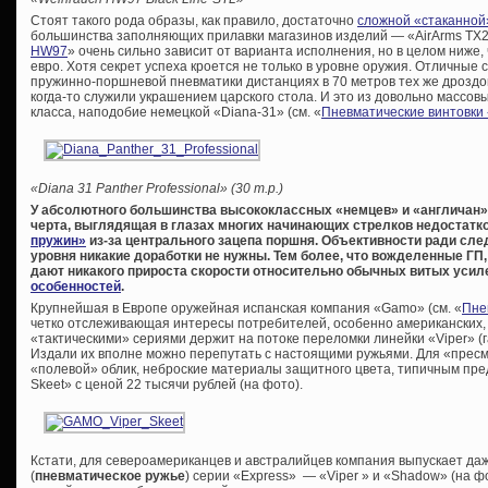
Стоят такого рода образы, как правило, достаточно
сложной «стаканной
большинства заполняющих прилавки магазинов изделий — «AirArms TX20
HW97
» очень сильно зависит от варианта исполнения, но в целом ниже, 
евро. Хотя секрет успеха кроется не только в уровне оружия. Отличные
пружинно-поршневой пневматики дистанциях в 70 метров тех же дроздов
когда-то служили украшением царского стола. И это из довольно массов
класса, наподобие немецкой «Diana-31» (см. «
Пневматические винтовки
«Diana 31 Panther Professional» (30 т.р.)
У абсолютного большинства высококлассных «немцев» и «англичан»
черта, выглядящая в глазах многих начинающих стрелков недостат
пружин»
из-за центрального зацепа поршня. Объективности ради след
уровня никакие доработки не нужны. Тем более, что вожделенные ГП
дают никакого прироста скорости относительно обычных витых уси
особенностей
.
Крупнейшая в Европе оружейная испанская компания «Gamo» (см. «
Пне
четко отслеживающая интересы потребителей, особенно американских,
«тактическими» сериями держит на потоке переломки линейки «Viper» (
Издали их вполне можно перепутать с настоящими ружьями. Для «пре
«полевой» облик, неброские материалы защитного цвета, типичным пре
Skeet» с ценой 22 тысячи рублей (на фото).
Кстати, для североамериканцев и австралийцев компания выпускает да
(
пневматическое ружье
) серии «Express» — «Viper » и «Shadow» (на 