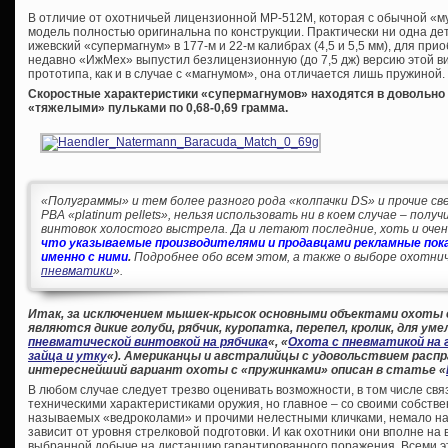
В отличие от охотничьей лицензионной МР-512М, которая с обычной «му
модель полностью оригинальна по конструкции. Практически ни одна д
ижевский «супермагнум» в 177-м и 22-м калибрах (4,5 и 5,5 мм), для п
недавно «ИжМех» выпустил безлицензионную (до 7,5 дж) версию этой 
прототипа, как и в случае с «магнумом», она отличается лишь пружиной.
Скоростные характеристики «супермагнумов» находятся в довольно у
«тяжелыми» пульками по 0,68-0,69 грамма.
«Полуграммы» и тем более разного рода «колпачки DS» и прочие све
PBA «platinum pellets», нельзя использовать ни в коем случае – пол
винтовок холостого выстрела. Да и летают последние, хоть и очень
что указываемые производителями и продавцами рекламные пока
именно с ними
.
Подробнее обо всем этом, а также о выборе охотнич
пневматики
».
Итак, за исключением мышек-крысок основными объектами охоты
являются дикие голуби, рябчик, куропатка, перепел, кролик, для уме
пневматической винтовкой на рябчика
«, «
Охота с пневматикой на 
зайца и утку
«). Американцы и австралийцы с удовольствием распр
интереснейший вариант охоты с «пружинками» описан в статье «
В любом случае следует трезво оценивать возможности, в том числе свя
техническими характеристиками оружия, но главное – со своими собстве
называемых «ведроколами» и прочими нелестными кличками, немало на
зависит от уровня стрелковой подготовки. И как охотники они вполне на 
выбранной добыче на дистанцию гарантированного поражения. Всеми 