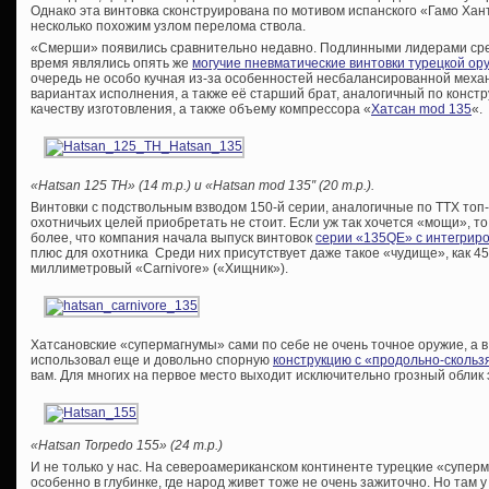
Однако эта винтовка сконструирована по мотивом испанского «Гамо Хан
несколько похожим узлом перелома ствола.
«Смерши» появились сравнительно недавно. Подлинными лидерами ср
время являлись опять же
могучие пневматические винтовки турецкой о
очередь не особо кучная из-за особенностей несбалансированной меха
вариантах исполнения, а также её старший брат, аналогичный по конст
качеству изготовления, а также объему компрессора «
Хатсан mod 135
«.
«Hatsan 125 TH» (14 т.р.) и «Hatsan mod 135″ (20 т.р.).
Винтовки с подствольным взводом 150-й серии, аналогичные по ТТХ топ
охотничьих целей приобретать не стоит. Если уж так хочется «мощи», то
более, что компания начала выпуск винтовок
серии «135QE» с интегрир
плюс для охотника Среди них присутствует даже такое «чудище», как 4
миллиметровый «Carnivore» («Хищник»).
Хатсановские «супермагнумы» сами по себе не очень точное оружие, а 
использовал еще и довольно спорную
конструкцию с «продольно-сколь
вам. Для многих на первое место выходит исключительно грозный облик 
«Hatsan Torpedo 155» (24 т.р.)
И не только у нас. На североамериканском континенте турецкие «супе
особенно в глубинке, где народ живет тоже не очень зажиточно. Но там 