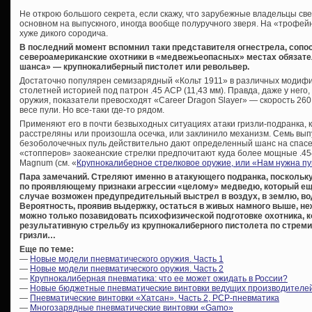
Не открою большого секрета, если скажу, что зарубежные владельцы св
основном на выпускного, иногда вообще полуручного зверя. На «трофе
хуже дикого сородича.
В последний момент вспомнил таки представителя огнестрела, сопос
североамериканские охотники в «медвежьеопасных» местах обязател
шанса» — крупнокалиберный пистолет или револьвер.
Достаточно популярен семизарядный «Кольт 1911» в различных модифи
столетней историей под патрон .45 ACP (11,43 мм). Правда, даже у него,
оружия, показатели превосходят «Career Dragon Slayer» — скорость 260
весе пули. Но все-таки где-то рядом.
Применяют его в почти безвыходных ситуациях атаки гризли-подранка, 
расстреляны или произошла осечка, или заклинило механизм. Семь вып
безоболочечных пуль действительно дают определенный шанс на спасе
«стопперов» заокеанские стрелки предпочитают куда более мощные .454 
Magnum (см. «
Крупнокалиберное стрелковое оружие, или «Нам нужна 
Пара замечаний. Стреляют именно в атакующего подранка, поскольк
по проявляющему признаки агрессии «целому» медведю, который ещё 
случае возможен предупредительный выстрел в воздух, в землю, воду,
Вероятность, проявив выдержку, остаться в живых намного выше, не
можно только позавидовать психофизической подготовке охотника, к
результативную стрельбу из крупнокалиберного пистолета по стре
гризли…
Еще по теме:
—
Новые модели пневматического оружия. Часть 1
—
Новые модели пневматического оружия. Часть 2
—
Крупнокалиберная пневматика: что ее может ожидать в России?
—
Новые бюджетные пневматические винтовки ведущих производителе
—
Пневматические винтовки «Хатсан». Часть 2, PCP-пневматика
—
Многозарядные пневматические винтовки «Gamo»