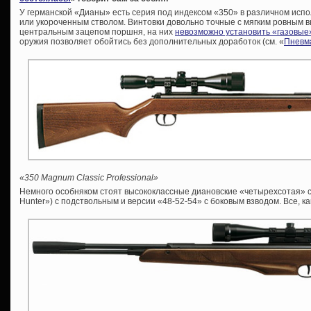
У германской «Дианы» есть серия под индексом «350» в различном испо
или укороченным стволом. Винтовки довольно точные с мягким ровным вы
центральным зацепом поршня, на них
невозможно установить «газовые
оружия позволяет обойтись без дополнительных доработок (см. «
Пневма
«350 Magnum Classic Professional»
Немного особняком стоят высококлассные диановские «четырехсотая» се
Hunter») с подствольным и версии «48-52-54» c боковым взводом. Все, ка