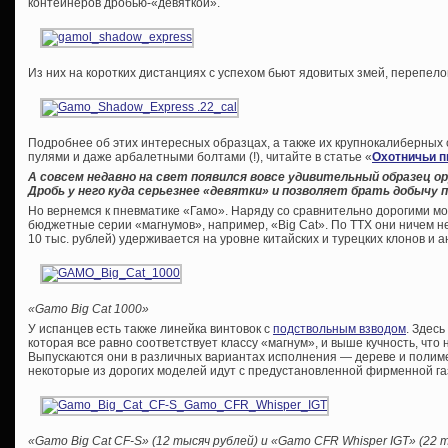
контейнеров дробью-«девяткой».
Из них на коротких дистанциях с успехом бьют ядовитых змей, перепело
Подробнее об этих интересных образцах, а также их крупнокалиберных 
пулями и даже арбалетными болтами (!), читайте в статье «
Охотничьи п
А совсем недавно на свет появился вовсе удивительный образец 
Дробь у него куда серьезнее «девятки» и позволяет брать добычу п
Но вернемся к пневматике «Гамо». Наряду со сравнительно дорогими м
бюджетные серии «магнумов», например, «Big Cat». По ТТХ они ничем не
10 тыс. рублей) удерживается на уровне китайских и турецких клонов и а
«Gamo Big Cat 1000»
У испанцев есть также линейка винтовок с
подствольным взводом
. Здес
которая все равно соответствует классу «магнум», и выше кучность, что 
Выпускаются они в различных вариантах исполнения — дереве и полиме
некоторые из дорогих моделей идут с предустановленной фирменной га
«Gamo Big Cat CF-S» (12 тысяч рублей) и «Gamo CFR Whisper IGT» (22 т