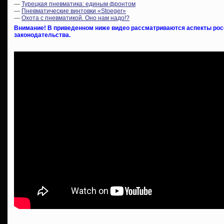
—
Турецкая пневматика: единым фронтом
—
Пневматические винтовки «Stoeger»
—
Охота с пневматикой. Оно нам надо!?
Внимание! В приведенном ниже видео рассматриваются аспекты росс
законодательства.