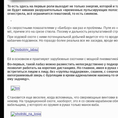
То есть здесь на первые роли выходит не только энергия, которой и т
не будет никаких разрушительных «временных пульсирующих полост
огнестрела, всё ограничится гематомой, то есть синяком.
Со скоростными показателями у «БигБор» как раз и проблемы. Пуля из «
м/с, причем это на срезе ствола. Посему и дальность результативной стр
При ходовой охоте с ними потенциальной добычей видится что-то вроде 
кабанчик-подсвинок. Но гораздо более реальна все же засидка, вроде м
Её в основном и практикуют зарубежные охотники с мощной пневматикой
Во-первых, такой лабаз можно разместить непосредственно у подко
позволит работать на коротких дистанциях. Но главное, имея в руках
встретиться лицом к лицу, без «группы поддержки», скажем, с секачо
килограммовый зверь с бурлящим в крови адреналином наконец-то о
ему задницу».
Становится еще веселее, когда вспомнишь, что сверхмощные винтовки в
некому. На традиционной охоте, наоборот, это я со своим карабином обя
вабельщика, у которого из оружия в руках только манок-ваба.