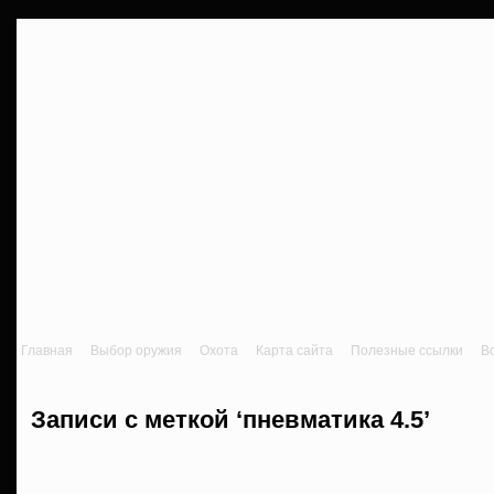
Главная
Выбор оружия
Охота
Карта сайта
Полезные ссылки
В
Записи с меткой ‘пневматика 4.5’