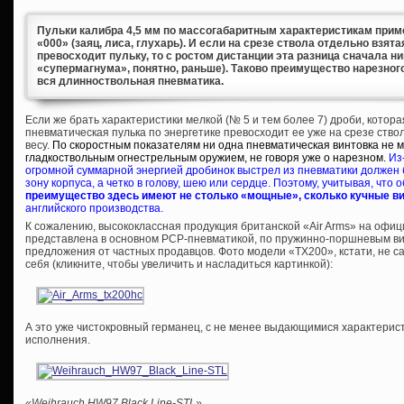
Пульки калибра 4,5 мм по массогабаритным характеристикам приме
«000» (заяц, лиса, глухарь). И если на срезе ствола отдельно взят
превосходит пульку, то с ростом дистанции эта разница сначала ни
«супермагнума», понятно, раньше). Таково преимущество нарезного
вся длинноствольная пневматика.
Если же брать характеристики мелкой (№ 5 и тем более 7) дроби, котора
пневматическая пулька по энергетике превосходит ее уже на срезе ств
весу.
По скоростным показателям ни одна пневматическая винтовка не 
гладкоствольным огнестрельным оружием, не говоря уже о нарезном.
Из
огромной суммарной энергией дробинок выстрел из пневматики должен 
зону корпуса, а четко в голову, шею или сердце. Поэтому, учитывая, что 
преимущество здесь имеют не столько «мощные», сколько кучные в
английского производства.
К сожалению, высококлассная продукция британской «Air Arms» на офи
представлена в основном PCP-пневматикой, по пружинно-поршневым ви
предложения от частных продавцов. Фото модели «TX200», кстати, не са
себя (кликните, чтобы увеличить и насладиться картинкой):
А это уже чистокровный германец, с не менее выдающимися характеристи
исполнения.
«Weihrauch HW97 Black Line-STL»