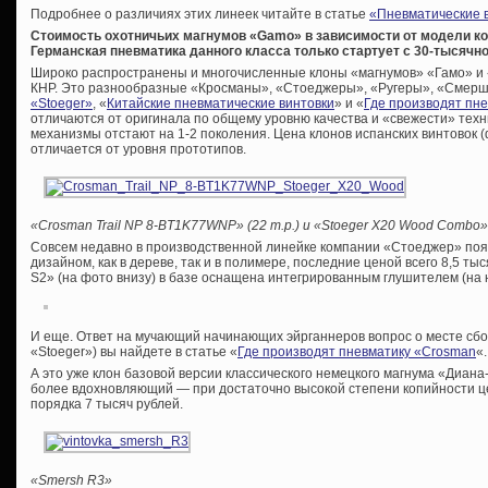
Подробнее о различиях этих линеек читайте в статье
«Пневматические в
Стоимость охотничьих магнумов «Gamo» в зависимости от модели кол
Германская пневматика данного класса только стартует с 30-тысячно
Широко распространены и многочисленные клоны «магнумов» «Гамо» и «
КНР. Это разнообразные «Кросманы», «Стоеджеры», «Ругеры», «Смерши» 
«Stoeger»
, «
Китайские пневматические винтовки
» и «
Где производят пн
отличаются от оригинала по общему уровню качества и «свежести» тех
механизмы отстают на 1-2 поколения. Цена клонов испанских винтовок (
отличается от уровня прототипов.
«Crosman Trail NP 8-BT1K77WNP» (22 т.р.) и «Stoeger X20 Wood Combo» 
Совсем недавно в производственной линейке компании «Стоеджер» поя
дизайном, как в дереве, так и в полимере, последние ценой всего 8,5 ты
S2» (на фото внизу) в базе оснащена интегрированным глушителем (на 
И еще. Ответ на мучающий начинающих эйрганнеров вопрос о месте сборк
«Stoeger») вы найдете в статье «
Где производят пневматику «Crosman
«.
А это уже клон базовой версии классического немецкого магнума «Диан
более вдохновляющий — при достаточно высокой степени копийности це
порядка 7 тысяч рублей.
«Smersh R3»