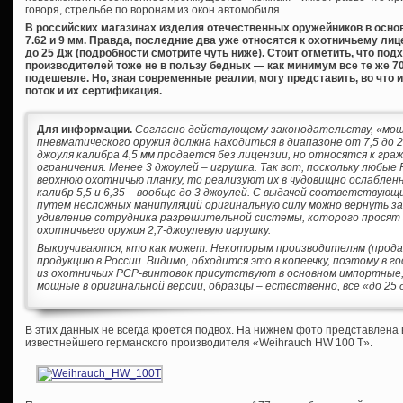
говоря, стрельбе по воронам из окон автомобиля.
В российских магазинах изделия отечественных оружейников в основно
7.62 и 9 мм. Правда, последние два уже относятся к охотничьему 
до 25 Дж (подробности смотрите чуть ниже). Стоит отметить, что по
производителей тоже не в пользу бедных — как минимум все те же 70
подешевле. Но, зная современные реалии, могу представить, во что 
поток и их сертификация.
Для информации.
Согласно действующему законодательству, «мо
пневматического оружия должна находиться в диапазоне от 7,5 до 2
джоуля калибра 4,5 мм продается без лицензии, но относятся к гр
ограничения. Менее 3 джоулей – игрушка. Так вот, поскольку любы
верхнюю охотничью планку, то реализуют их в чудовищно ослабленно
калибр 5,5 и 6,35 – вообще до 3 джоулей. С выдачей соответствую
путем несложных манипуляций оригинальную силу можно вернуть за
удивление сотрудника разрешительной системы, которого просят 
охотничьего оружия 2,7-джоулевую игрушку.
Выкручиваются, кто как может. Некоторым производителям (прода
продукцию в России. Видимо, обходится это в копеечку, поэтому в
из охотничьих PCP-винтовок присутствуют в основном импортные, 
мощные в оригинальной версии, образцы – естественно, все «до 25 
В этих данных не всегда кроется подвох. На нижнем фото представлена
известнейшего германского производителя «Weihrauch HW 100 T».