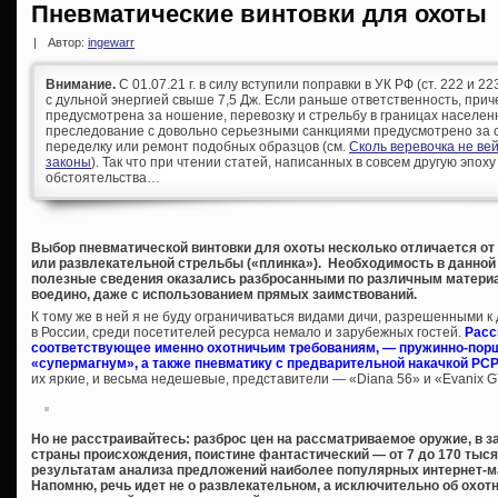
Пневматические винтовки для охоты
|
Автор:
ingewarr
Внимание.
С 01.07.21 г. в силу вступили поправки в УК РФ (ст. 222 и 
с дульной энергией свыше 7,5 Дж. Если раньше ответственность, при
предусмотрена за ношение, перевозку и стрельбу в границах населен
преследование с довольно серьезными санкциями предусмотрено за с
переделку или ремонт подобных образцов (см.
Сколь веревочка не ве
законы
). Так что при чтении статей, написанных в совсем другую эпоху
обстоятельства…
Выбор пневматической винтовки для охоты несколько отличается от
или развлекательной стрельбы («плинка»). Необходимость в данной 
полезные сведения оказались разбросанными по различным материа
воедино, даже с использованием прямых заимствований.
К тому же в ней я не буду ограничиваться видами дичи, разрешенными 
в России, среди посетителей ресурса немало и зарубежных гостей.
Расс
соответствующее именно охотничьим требованиям, — пружинно-порш
«супермагнум», а также пневматику с предварительной накачкой PCP
их яркие, и весьма недешевые, представители — «Diana 56» и «Evanix 
Но не расстраивайтесь: разброс цен на рассматриваемое оружие, в за
страны происхождения, поистине фантастический — от 7 до 170 тыс
результатам анализа предложений наиболее популярных интернет-маг
Напомню, речь идет не о развлекательном, а исключительно об охотн