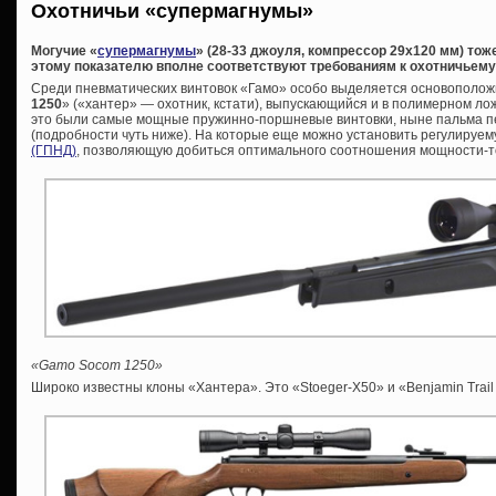
Охотничьи «супермагнумы»
Могучие «
супермагнумы
» (28-33 джоуля, компрессор 29х120 мм) то
этому показателю вполне соответствуют требованиям к охотничьем
Среди пневматических винтовок «Гамо» особо выделяется основоположн
1250
» («хантер» — охотник, кстати), выпускающийся и в полимерном лож
это были самые мощные пружинно-поршневые винтовки, ныне пальма п
(подробности чуть ниже). На которые еще можно установить регулируе
(ГПНД)
, позволяющую добиться оптимального соотношения мощности-т
«Gamo Socom 1250»
Широко известны клоны «Хантера». Это «Stoeger-X50» и «Benjamin Trail