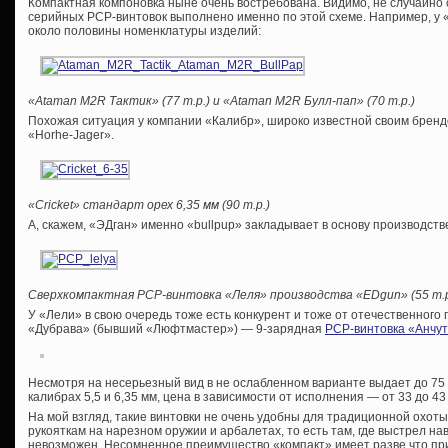
Компактная компоновка ныне очень востребована. Видимо, не случайно
серийных PCP-винтовок выполнено именно по этой схеме. Например, у
около половины номенклатуры изделий:
«Ataman M2R Тактик» (77 т.р.) и «Ataman M2R Булл-пап» (70 т.р.)
Похожая ситуация у компании «Калибр», широко известной своим брендо
«Horhe-Jager».
«Cricket» стандарт орех 6,35 мм (90 т.р.)
А, скажем, «ЭДган» именно «bullpup» закладывает в основу производств
Сверхкомпактная
PCP-винтовка «Леля» производства «
EDgun» (55 т.р
У «Лели» в свою очередь тоже есть конкурент и тоже от отечественного
«Дубрава» (бывший «Люфтмастер») — 9-зарядная
PCP-винтовка «Анчут
Несмотря на несерьезный вид в не ослабленном варианте выдает до 75 
калибрах 5,5 и 6,35 мм, цена в зависимости от исполнения — от 33 до 43
На мой взгляд, такие винтовки не очень удобны для традиционной охоты
рукояткам на нарезном оружии и арбалетах, то есть там, где выстрел на
невозможен. Несомненное преимущество «компакт» имеет разве что пр