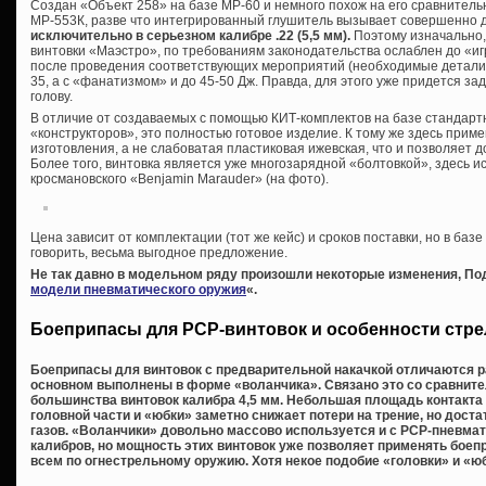
Создан «Объект 258» на базе МР-60 и немного похож на его сравнител
МР-553К, разве что интегрированный глушитель вызывает совершенно 
исключительно в серьезном калибре .22 (5,5 мм).
Поэтому изначально,
винтовки «Маэстро», по требованиям законодательства ослаблен до «и
после проведения соответствующих мероприятий (необходимые детали и
35, а с «фанатизмом» и до 45-50 Дж. Правда, для этого уже придется зад
голову.
В отличие от создаваемых с помощью КИТ-комплектов на базе стандарт
«конструкторов», это полностью готовое изделие. К тому же здесь прим
изготовления, а не слабоватая пластиковая ижевская, что и позволяет 
Более того, винтовка является уже многозарядной «болтовкой», здесь 
кросмановского «Benjamin Marauder» (на фото).
Цена зависит от комплектации (тот же кейс) и сроков поставки, но в базе
говорить, весьма выгодное предложение.
Не так давно в модельном ряду произошли некоторые изменения, Под
модели пневматического оружия
«.
Боеприпасы для PCP-винтовок и особенности стр
Боеприпасы для винтовок с предварительной накачкой отличаются р
основном выполнены в форме «воланчика». Связано это со сравнит
большинства винтовок калибра 4,5 мм. Небольшая площадь контакта 
головной части и «юбки» заметно снижает потери на трение, но дост
газов. «Воланчики» довольно массово используется и с PCP-пневматико
калибров, но мощность этих винтовок уже позволяет применять бое
всем по огнестрельному оружию. Хотя некое подобие «головки» и «юб