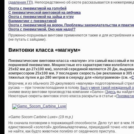
(давления ГП)
. Непосредственно об охоте рассказывается в нижепривед
Охота с пневматикой на голубей
С пневматической винтовкой на рябчика
Охота с пневматикой на зайца и утку
Варминтинг с пневматикой
Охота с пневматикой на ворон. Проблемы законодательства и практи
Охота с пневматикой. Оно нам надо!?
Пружинно-поршневые винтовки применяются также и для истребления не
(не путать с зайцами).
Винтовки класса «магнум»
Пневматические винтовки класса «магнум» это самый массовый и по
поршневой пневматике. Мощностные его характеристики колеблются 
25х82 мм до 27х100 мм), золотой серединой являются 20 Дж, выда
компрессором 25х100 мм. У последних скорость (не рекламная в 305 м
тяжелых пулек и до 280 метров в секунду для «полуграммов» (см. «
С
Впрочем, и из обычного 20-джоулевого «магнума» подготовленный стрел
русака — при точном попадании в голову.
Был у меня такой нежданный 
снимке внизу винтовки производства компании «Gamo» (
Здесь
вы найдет
Некоторые секреты винтовок этого класса раскрыты в статье «
Пневматик
«Gamo Socom Carbine Luxe» (19 т.р.)
Но сначала поговорим о поражающей способности. Дело тут вот в чем. Н
единственной «золотой» дробины/картечины, пришедшей точно «по мест
не найти, как будто животное погибло от сердечного приступа.