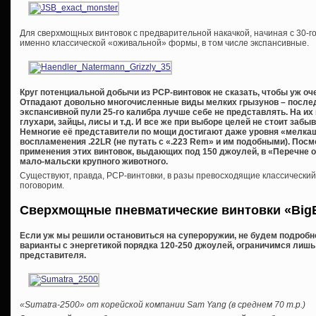
Для сверхмощных винтовок с предварительной накачкой, начиная с 30-го
именно классической «оживальной» формы, в том числе экспансивные.
Круг потенциальной добычи из
PCP-винтовок не сказать, чтобы уж оч
Отпадают довольно многочисленные виды мелких грызунов – послед
экспансивной пули 25-го калибра лучше себе не представлять. На их
глухари, зайцы, лисы и т.д. И все же при выборе целей не стоит забы
Немногие её представители по мощи достигают даже уровня «мелкаш
воспламенения .22
LR (не путать с «.223
Rem» и им подобными). Посмо
применения этих винтовок, выдающих под 150 джоулей, в «Перечне о
мало-мальски крупного животного.
Существуют, правда, PCP-винтовки, в разы превосходящие классический
поговорим.
Сверхмощные пневматические винтовки «
Big
Если уж мы решили остановиться на супероружии, не будем подроб
варианты с энергетикой порядка 120-250 джоулей, ограничимся лишь
представителя.
«Sumatra-2500» от корейской компании Sam Yang (в среднем 70 т.р.)