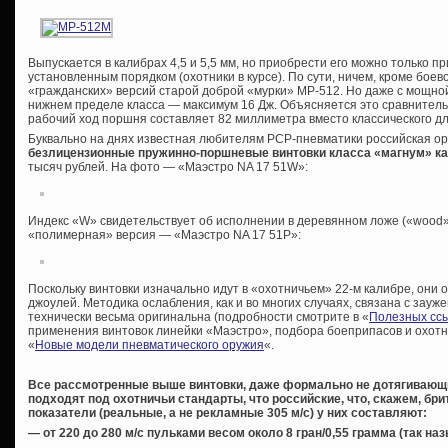
Выпускается в калибрах 4,5 и 5,5 мм, но приобрести его можно только 
установленным порядком (охотники в курсе). По сути, ничем, кроме боев
«гражданских» версий старой доброй «мурки» МР-512. Но даже с мощно
нижнем пределе класса — максимум 16 Дж. Объясняется это сравнител
рабочий ход поршня составляет 82 миллиметра вместо классического дл
Буквально на днях известная любителям PCP-пневматики российская о
безлицензионные пружинно-поршневые винтовки класса «магнум» ка
тысяч рублей. На фото — «Маэстро NA 17 51W»:
Индекс «W» свидетельствует об исполнении в деревянном ложе («wood»
«полимерная» версия — «Маэстро NA 17 51P»:
Поскольку винтовки изначально идут в «охотничьем» 22-м калибре, они
джоулей. Методика ослабления, как и во многих случаях, связана с зауж
технически весьма оригинальна (подробности смотрите в «
Полезных сс
применения винтовок линейки «Маэстро», подбора боеприпасов и охотн
«
Новые модели пневматического оружия
«.
Все рассмотренные выше винтовки, даже формально не дотягивающи
подходят под охотничьи стандарты, что российские, что, скажем, бр
показатели (реальные, а не рекламные 305 м/с) у них составляют:
— от 220 до 280 м/с пульками весом около 8 гран/0,55 грамма (так 