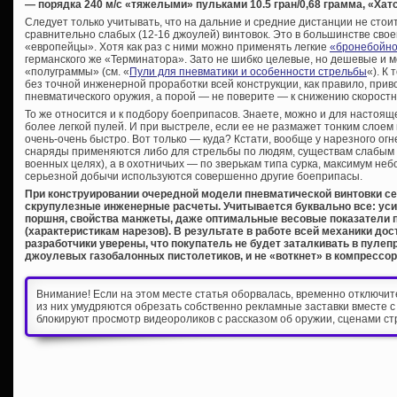
— порядка 240 м/с «тяжелыми» пульками 10.5 гран/0,68 грамма, «Хат
Следует только учитывать, что на дальние и средние дистанции не сто
сравнительно слабых (12-16 джоулей) винтовок. Это в большинстве свое
«европейцы». Хотя как раз с ними можно применять легкие
«бронебойно
германского же «Терминатора». Зато не шибко целевые, но дешевые и м
«полуграммы» (см. «
Пули для пневматики и особенности стрельбы
«). К
без точной инженерной проработки всей конструкции, как правило, прив
пневматического оружия, а порой — не поверите — к снижению скоростн
То же относится и к подбору боеприпасов. Знаете, можно и для настоя
более легкой пулей. И при выстреле, если ее не размажет тонким слоем
очень-очень быстро. Вот только — куда? Кстати, вообще у нарезного ог
снаряды применяются либо для стрельбы по людям, существам слабым н
военных целях), а в охотничьих — по зверькам типа сурка, максимум не
серьезной добычи используются совершенно другие боеприпасы.
При конструировании очередной модели пневматической винтовки 
скрупулезные инженерные расчеты. Учитывается буквально все: уси
поршня, свойства манжеты, даже оптимальные весовые показатели 
(характеристикам нарезов). В результате в работе всей механики до
разработчики уверены, что покупатель не будет заталкивать в пулеп
джоулевых газобалонных пистолетиков, и не «воткнет» в компрессор
Внимание! Если на этом месте статья оборвалась, временно отключи
из них умудряются обрезать собственно рекламные заставки вместе с
блокируют просмотр видеороликов с рассказом об оружии, сценами ст