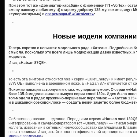
При этом тот же «Доминатор-карабин» с фирменной ГП «Vortex» остал
смену нашему любимому :)) старому доброму 135-му, похоже, идут MO
«супермагнумы») и
сверхмощный «Carnivore»
:
Новые модели компании
Теперь коротко о новинках модельного ряда «Хатсан». Подробно на б
смысла, поскольку это всего лишь модификации давно известных, к 
моделей.
Итак, «
Hatsan 87QE
»:
То есть эта винтовка относится уже к серии «QuietEnergy» и имеет рег
87W QE» выполнена в деревянном ложе, а «Hatsan 87» отличается от со
Похожие новации затронули и класс «супермагнумов». О серии ««Hats
базе 135-й модели начался выпуск серии «mod 130». Идея была впо
топ-модели в рядах пружинно-поршневых переломок — «Хатсан 135»
и в шикарной ореховой ложе — создать некий заметно более бюджетн
Собственно, сказано — сделано. Перед вами версия «
Hatsan mod 130Q
интегрированным саунд-модератором (от «QuietEnergy» — «тихая энерг
коллега, известный в сетевых пневмосообществах как Владимир Владим
впечатлениями. Итак, читайте пост на официальной странице нашего са
мнение владельца
«.