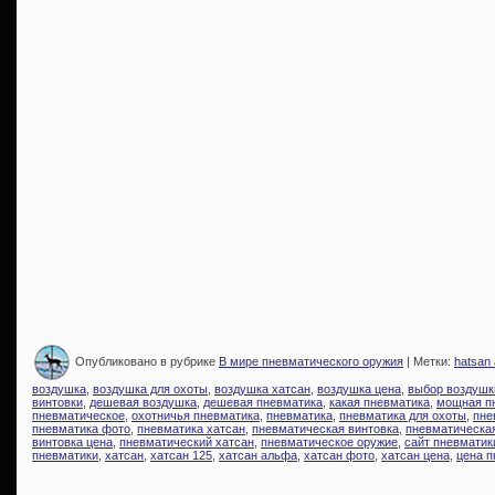
Опубликовано в рубрике
В мире пневматического оружия
| Метки:
hatsan 
воздушка
,
воздушка для охоты
,
воздушка хатсан
,
воздушка цена
,
выбор воздушк
винтовки
,
дешевая воздушка
,
дешевая пневматика
,
какая пневматика
,
мощная п
пневматическое
,
охотничья пневматика
,
пневматика
,
пневматика для охоты
,
пне
пневматика фото
,
пневматика хатсан
,
пневматическая винтовка
,
пневматическая
винтовка цена
,
пневматический хатсан
,
пневматическое оружие
,
сайт пневматик
пневматики
,
хатсан
,
хатсан 125
,
хатсан альфа
,
хатсан фото
,
хатсан цена
,
цена 