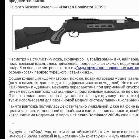
предшественников.
На фото базовая модель — «
Hatsan Dominator 200S
»:
Несмотря на стилистику ложа, сходную со «Страйкерами» и «Снайперам
подствольный взвод, здесь применена прогрессивная схема с подвижны
подробно она рассмотрена в статье «
Виды пружинно-поршневых винтов
особенностях первого турецкого «стаканника».
Общая концепция «Доминатора», похоже, позаимствована у замечатель
(на что намекает даже сходство цифровых индексов моделей). Но в отлич
«Вайрауха» и «Дианы», механика переработана под фирменный спусковой
имеем первую винтовку-«стаканник» с подствольным взводом, но не с ц
Это позволило, также впервые, установить газовую пружину – опять же 
турки использовали для своей новой модели систему гашения колебани
Так что винтовка получилась действительно уникальной, даже на фоне в
целом качество инженерной проработки и изготовления на высоте, особ
хатсановскими моделями. А версия «
Hatsan Dominator 200W
» еще и вы
Ну, пусть не «ЭйрАрмз», но тем же китайским собратьям такое и не сни
имеющей более высокий КПД «стаканной» конструкции и чуть увеличенно