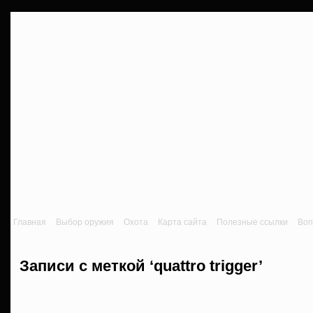
Главная
Выбор оружия
Охота
Карта сайта
Полезные ссылки
Воп
Записи с меткой ‘quattro trigger’