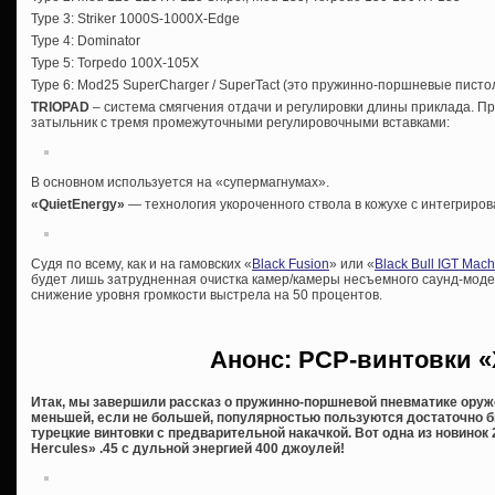
Type 3: Striker 1000S-1000X-Edge
Type 4: Dominator
Type 5: Torpedo 100X-105X
Type 6: Mod25 SuperCharger / SuperTact (это пружинно-поршневые писто
TRIOPAD
– система смягчения отдачи и регулировки длины приклада. 
затыльник с тремя промежуточными регулировочными вставками:
В основном используется на «супермагнумах».
«
QuietEnergy»
— технология укороченного ствола в кожухе с интегриро
Судя по всему, как и на гамовских «
Black Fusion
» или «
Black Bull IGT Mac
будет лишь затрудненная очистка камер/камеры несъемного саунд-мод
снижение уровня громкости выстрела на 50 процентов.
Анонс: PCP-винтовки «
Итак, мы завершили рассказ о пружинно-поршневой пневматике оруж
меньшей, если не большей, популярностью пользуются достаточно 
турецкие винтовки с предварительной накачкой. В
от одна из новинок
Hercules» .45 с дульной энергией 400 джоулей!