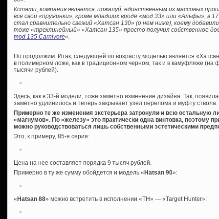
Кстати, компания является, пожалуй, единственным из массовых про
все свои «пружинки», кроме младших вроде «мод 33» или «Альфы», в 17
стал сравнительно свежий «Хатсан 130» (о нем ниже), коему добавили 
тоже «трехлинейный» «Хатсан 135» просто получил собственное доба
mod 135 Carnivore
«.
Но продолжим. Итак, следующей по возрасту моделью является «Хатсан 7
в полимерном ложе, как в традиционном черном, так и в камуфляже (на 
тысячи рублей).
Здесь, как в 33-й модели, тоже заметно изменение дизайна. Так, появи
заметно удлинилось и теперь закрывает узел перелома и муфту ствола
Примерно те же изменения экстерьера затронули и всю остальную л
«магнумов». По «железу» это практически одна винтовка, поэтому п
можно руководствоваться лишь собственными эстетическими предпоч
Это, к примеру, 85-я серия:
Цена на нее составляет порядка 9 тысяч рублей.
Примерно в ту же сумму обойдется и модель «
Hatsan 90
»:
«
Hatsan 88
» можно встретить в исполнении «TH» — «Target Hunter»: