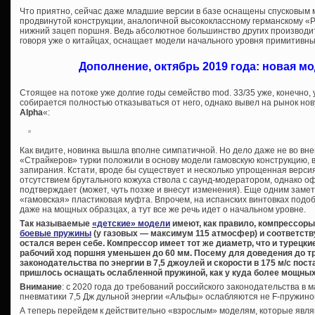
Что приятно, сейчас даже младшие версии в базе оснащены спусковым м
продвинутой конструкции, аналогичной высококлассному германскому «Р
нижний зацеп поршня. Ведь абсолютное большинство других производит
говоря уже о китайцах, оснащает модели начального уровня примитивн
Дополнение, октябрь 2019 года: новая мо
Стоящее на потоке уже долгие годы семейство mod. 33/35 уже, конечно, 
собирается полностью отказываться от него, однако вывел на рынок но
Alpha
«:
Как видите, новинка вышла вполне симпатичной. Но дело даже не во вн
«Страйкеров» турки положили в основу модели гамовскую конструкцию, 
запирания. Кстати, вроде бы существует и несколько упрощенная версия
отсутствием брутального кожуха ствола с саунд-модератором, однако о
подтверждает (может, чуть позже и внесут изменения). Еще одним заме
«гамовская» пластиковая муфта. Впрочем, на испанских винтовках подо
даже на мощных образцах, а тут все же речь идет о начальном уровне.
Так называемые
«детские» модели
имеют, как правило, компрессор
боевые пружины
(у газовых — максимум 115 атмосфер) и соответст
остался верен себе. Компрессор имеет тот же диаметр, что и турецк
рабочий ход поршня уменьшен до 60 мм. Посему для доведения до т
законодательства по энергии в 7,5 джоулей и скорости в 175 м/с пос
пришлось оснащать ослабленной пружиной, как у куда более мощных
Внимание
: с 2020 года до требований российского законодательства в
пневматики 7,5 Дж дульной энергии «Альфы» ослабляются не F-пружино
А теперь перейдем к действительно «взрослым» моделям, которые явл