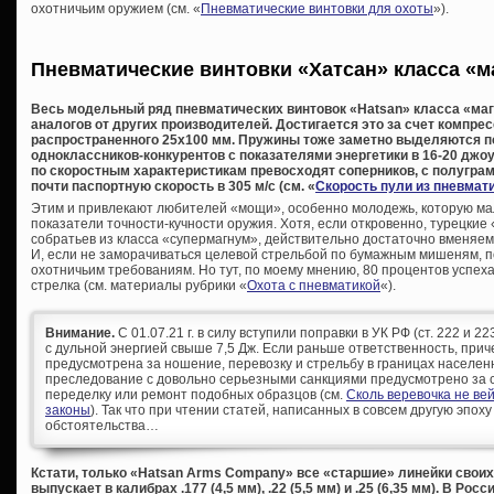
охотничьим оружием (см. «
Пневматические винтовки для охоты
»).
Пневматические винтовки «Хатсан» класса «м
Весь модельный ряд пневматических винтовок «Hatsan» класса «м
аналогов от других производителей. Достигается это за счет компре
распространенного 25х100 мм. Пружины тоже заметно выделяются по 
одноклассников-конкурентов с показателями энергетики в 16-20 джо
по скоростным характеристикам превосходят соперников, с полугр
почти паспортную скорость в 305 м/с (см. «
Скорость пули из пневмат
Этим и привлекают любителей «мощи», особенно молодежь, которую м
показатели точности-кучности оружия. Хотя, если откровенно, турецкие 
собратьев из класса «супермагнум», действительно достаточно вменяем
И, если не заморачиваться целевой стрельбой по бумажным мишеням, п
охотничьим требованиям. Но тут, по моему мнению, 80 процентов успех
стрелка (см. материалы рубрики «
Охота с пневматикой
«).
Внимание.
С 01.07.21 г. в силу вступили поправки в УК РФ (ст. 222 и 
с дульной энергией свыше 7,5 Дж. Если раньше ответственность, при
предусмотрена за ношение, перевозку и стрельбу в границах населен
преследование с довольно серьезными санкциями предусмотрено за с
переделку или ремонт подобных образцов (см.
Сколь веревочка не ве
законы
). Так что при чтении статей, написанных в совсем другую эпоху
обстоятельства…
Кстати, только «Hatsan Arms Company» все «старшие» линейки свои
выпускает в калибрах .177 (4,5 мм), .22 (5,5 мм) и .25 (6,35 мм). В Р