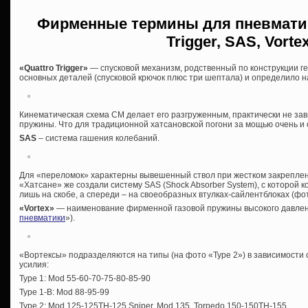
Фирменные термины для пневматики
Trigger, SAS, Vorte
«Quattro Trigger»
— спусковой механизм, родственный по конструкции г
основных деталей (спусковой крючок плюс три шептала) и определило на
Кинематическая схема СМ делает его разгруженным, практически не за
пружины. Что для традиционной хатсановской погони за мощью очень и 
SAS
– система гашения колебаний.
Для «переломок» характерны вывешенный ствол при жестком закреплен
«Хатсане» же создали систему SAS (Shock Absorber System), с которой 
лишь на скобе, а спереди – на своеобразных втулках-сайлентблоках (фот
«Vortex»
— наименование фирменной газовой пружины высокого давлени
пневматики
»).
«Вортексы» подразделяются на типы (на фото «Type 2») в зависимости о
усилия:
Type 1: Mod 55-60-70-75-80-85-90
Type 1-B: Mod 88-95-99
Type 2: Mod 125-125TH-125 Sniper, Mod 135, Torpedo 150-150TH-155