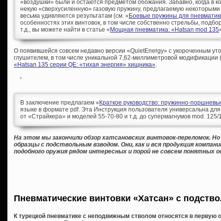
«воздушки» были и остаются предметом обожания. Забавно, когда в 
некую «сверхусиленную» газовую пружину, предлагаемую некоторыми
весьма удивляются результатам (см. «
Боевые пружины для пневматик
особенностях этих винтовок, в том числе собственно стрельбы, подбор
т.д., вы можете найти в статье «
Мощная пневматика: «Hatsan mod 135
О появившейся совсем недавно версии «QuietEnergy» с укороченным у
глушителем, в том числе уникальной 7,62-миллиметровой модификации (
«Hatsan 135 серии QE: «тихая энергия» хищника»
.
В заключение предлагаем «
Краткое руководство: пружинно-поршневы
языке в формате pdf. Эта Инструкция пользователя универсальна для
от «Страйкера» и моделей 55-70-80 и т.д. до супермагнумов mod. 125/
На этом мы закончили обзор хатсановских винтовок-переломок. Но
образцы с подствольным взводом. Они, как и вся продукция компа
подобного оружия рядом интересных и порой не совсем понятных о
Пневматические винтовки «Хатсан» с подств
К турецкой пневматике с неподвижным стволом относятся в первую 