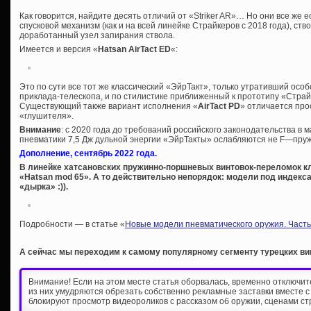
Как говорится, найдите десять отличий от «Striker AR»… Но они все же 
спусковой механизм (как и на всей линейке Страйкеров с 2018 года), ств
доработанный узел запирания ствола.
Имеется и версия «
Hatsan AirTact ED
«:
Это по сути все тот же классический «ЭйрТакт», только утративший особ
приклада-телескопа, и по стилистике приближенный к прототипу «Страйк
Существующий также вариант исполнения «
AirTact PD
» отличается про
«глушителя».
Внимание
: с 2020 года до требований российского законодательства в
пневматики 7,5 Дж дульной энергии «ЭйрТакты» ослабляются не F—пру
Дополнение, сентябрь 2022 года.
В линейке хатсановских пружинно-поршневых винтовок-переломок к
«Hatsan mod 65». А то действительно непорядок: модели под индекса
«дырка» :)).
Подробности — в статье «
Новые модели пневматического оружия. Часть
А сейчас мы переходим к самому популярному сегменту турецких ви
Внимание! Если на этом месте статья оборвалась, временно отключи
из них умудряются обрезать собственно рекламные заставки вместе с
блокируют просмотр видеороликов с рассказом об оружии, сценами ст