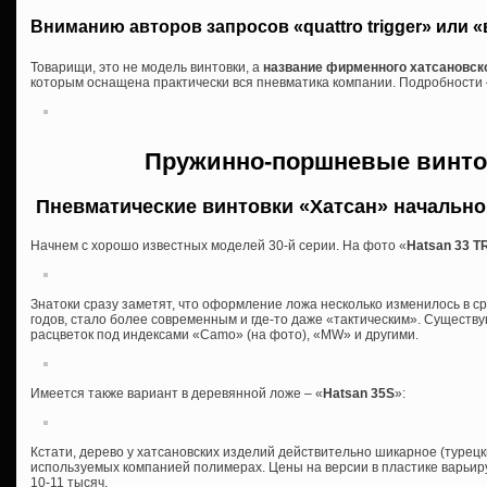
Вниманию авторов запросов
«quattro trigger» или
Товарищи, это не модель винтовки, а
название фирменного хатсановск
которым оснащена практически вся пневматика компании. Подробности
Пружинно-поршневые винто
Пневматические винтовки «Хатсан» начально
Начнем с хорошо известных моделей 30-й серии. На фото «
Hatsan 33 T
Знатоки сразу заметят, что оформление ложа несколько изменилось в 
годов, стало более современным и где-то даже «тактическим». Сущест
расцветок под индексами «Camo» (на фото), «MW» и другими.
Имеется также вариант в деревянной ложе – «
Hatsan 35S
»:
Кстати, дерево у хатсановских изделий действительно шикарное (турецки
используемых компанией полимерах. Цены на версии в пластике варьиру
10-11 тысяч.