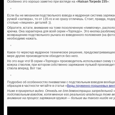
Особенно это хорошо заметно при взгляде на «
Hatsan Torpedo 155
»:
Если бы не механизм подствольного взвода и мудреная система заряжан
ручкой «затвора», то от 135-го и не сразу отличишь. Стоит, правда, под
столько «лишних» деталей :)).
Обратите, кстати, внимание на тоже позолоченную «пимпочку», располо
крючка. Она характерна для всей серии «Торпедо». Это кнопка разблок
возвращению подствольного рычага из взведенного положения (на фото 
необходимо нажать.
Какое-то чересчур мудреное техническое решение, предусматривающее
мере другие производители обходится без него.
Но это еще что! В серии «Торпедо» производитель использовал схему с
кожуха стволом, при котором собственно заряжание пулькой производитс
ствола вперед. Вот так:
Подробно об особенностях пневматики с подствольным взводом вообще 
образцов в частности читайте в статье «
Виды пружинно-поршневых вин
Ниже я прикрепил видео. Отнюдь не для демонстрации запредельной 
подствольным взводом, хотя мнение его реального владельца тоже 
внимание на процесс заряжания оружия — больше вы такого нигде не 