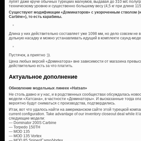
лупят даже круче обычных турецких магнумов, выдавая до 310 м/с полуг
техническому уровню и существенно большему весу (4,5 кг при длине 115
Существуют модификации «Доминаторов» с укороченным стволом (н
Carbine»), то есть карабины.
Длина у них действительно составляет уже 1098 мм, но дело совсем не 
дульную насадку и можно устанавливать идущий в комплекте саунд-моде
Пустячок, а приятно :)).
Цена любых версий «Доминатора» вне зависимости от магазина превыси
действительно есть за что платить.
Актуальное дополнение
Обновление модельных линеек «Hatsan»
Не столь давно и у нас, и в родственных сообществах обсуждалась ново
модели «Хатсана», в частности «Доминаторы». И высказанные тогда оп
вероятно будут сниматься с производства, подтвердились.
Итак, вот что удалось найти на американском сайте этой турецкой компании
current configuration. Take advantage of our inventory closeout deal while i
следующие модели:
— Dominator 200S Carbine
— Torpedo 150TH
— MOD 135
— MOD 135 Vortex
— MOD 85 Sniper/Camo/Vortex