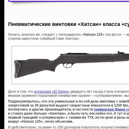
Пневматические винтовки «Хатсан» класса «
Начать, конечно же, следует с легендарного «
Hatsan 125
» (на фото) — 
сгоряча окрестили «убийцей Гамо Хантер».
Дело в том, что
испанская «El Gamo»
двадцать лет назад стала основоп
меркам пружинно-поршневой пневматики оружия – «супермагнумов», вып
Подразумевалось, что эта уникальная и по сей день винтовка с нов
энергетикой за 30 джоулей выдает скоростные показатели в 1250 fps,
потянулись и другие производители, в частности
германская Диана со
и стоила даже больше «Хантера», и была чуть послабее его. А тут в
первый турецкий «супермагнум» с такими же ТТХ, но по цене в разы 
вокруг «Hatsan 125», легко объясним.
И действительно, за какие-то 200 долларов покупатель получал пневма