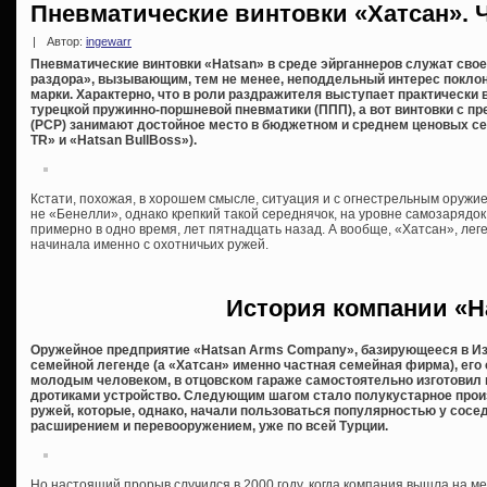
Пневматические винтовки «Хатсан». Ч
|
Автор:
ingewarr
Пневматические винтовки «Hatsan» в среде эйрганнеров служат св
раздора», вызывающим, тем не менее, неподдельный интерес поклон
марки. Характерно, что в роли раздражителя выступает практически
турецкой пружинно-поршневой пневматики (ППП), а вот винтовки с п
(PCP) занимают достойное место в бюджетном и среднем ценовых се
TR» и «Hatsan BullBoss»).
Кстати, похожая, в хорошем смысле, ситуация и с огнестрельным оружие
не «Бенелли», однако крепкий такой середнячок, на уровне самозарядок 
примерно в одно время, лет пятнадцать назад. А вообще, «Хатсан», ле
начинала именно с охотничьих ружей.
История компании «
H
Оружейное предприятие «Hatsan Arms Company», базирующееся в Изм
семейной легенде (а «Хатсан» именно частная семейная фирма), его
молодым человеком, в отцовском гараже самостоятельно изготовил
дротиками устройство. Следующим шагом стало полукустарное про
ружей, которые, однако, начали пользоваться популярностью у соседе
расширением и перевооружением, уже по всей Турции.
Но настоящий прорыв случился в 2000 году, когда компания вышла на 