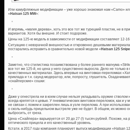
Или камуфляжные модификации – уже хорошо знакомая нам «Camo» или
«
Hatsan 125 MW
»:
И впрямь, «магия дерева», хоть это все тот же турецкий пластик, не в 
вариантов. Хотя бы внешне. И стоит подороже.
Цены на 125-ю модель в зависимости от модификации составляют 12-16
Ситуацию с невзрачной внешностью и откровенно дешевыми материала
постарались исправить в сравнительно новой модели «
Hatsan 125 Snipe
Заметно, что стилистика позаимствована у более раннего магнума «Strik
все тот же 125-й, но цена у него существенно выросла. Дело не только 
качественных материалах. Здесь впервые на винтовках-переломках «Х
приклада и т.н. саунд-модератор, или, попросту, глушитель. Озадачиваю
«снайперские» сошки:
Даже у огнестрела ни в коем случае нельзя укладывать оружие стволом н
всегда крепятся к цевью. У пневматических винтовок-переломок, как и у 
не связан с ложем и закреплен лишь в узле перелома. А при использован
о сколь-нибудь прицельном выстреле уже не будет. В общем, их можно о
выбросить, от греха.
Цена «Снайпера» варьируется от 20 до 27 (!) тысяч рублей. Похоже, на
оптического прицела и его качественный уровень.
Кстати, в 2017 году компания планирует выпуск модификации «Hatsan 12