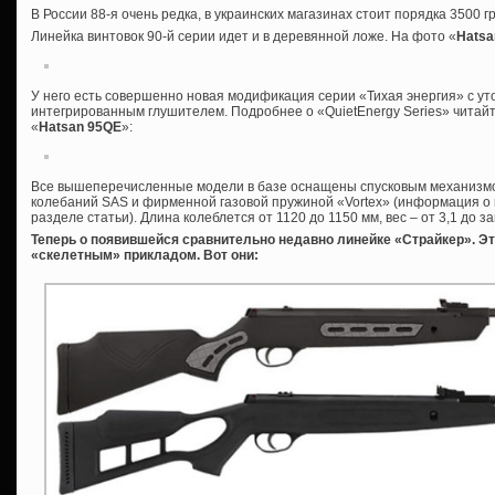
В России 88-я очень редка, в украинских магазинах стоит порядка 3500 г
Линейка винтовок 90-й серии идет и в деревянной ложе. На фото «
Hatsa
У него есть совершенно новая модификация серии «Тихая энергия» с у
интегрированным глушителем. Подробнее о «QuietEnergy Series» читайт
«
Hatsan 95QE
»:
Все вышеперечисленные модели в базе оснащены спусковым механизмов 
колебаний SAS и фирменной газовой пружиной «Vortex» (информация о 
разделе статьи). Длина колеблется от 1120 до 1150 мм, вес – от 3,1 до зам
Теперь о появившейся сравнительно недавно линейке «Страйкер». Это 
«скелетным» прикладом. Вот они: