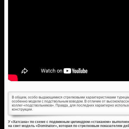
В общем, особо выдающимися стрелковыми характеристиками турецк
особенно модели с подствольным взводом. В отличие от высококласс
коллег-«подствольников». Правда, для последних характерно исполь
конструкции.
У «Хатсана» по схеме с подвижным цилиндром-«стаканом» выполне
на свет модель «Dominator», которая по стрелковым показателям де