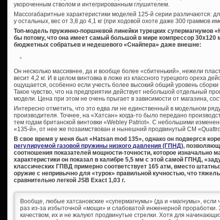
укороченным стволом и интегрированным глушителем.
Массогабаритные характеристики моделей 125-й серии различаются: дл
у остальных, вес от 3,8 до 4,1 кг (при ходовой охоте даже 300 граммов и
Топ-модель пружинно-поршневой линейки турецких супермагнумов «H
бы потому, что она имеет самый большой в мире компрессор 30х120 
бюджетных собратьев и недешевого «Снайпера» даже внешне:
Он несколько массивнее, да и вообще более «сбитенький», нежели плас
весит 4,2 кг. И в целом винтовка в ложе из классного турецкого ореха де
ощущается, особенно если учесть более высокий общий уровень сборки и
Такое чувство, что на предприятии действует небольшой отдельный про
модели. Цена при этом не очень прыгает в зависимости от магазина, сос
Интересно отметить, что это едва ли не единственный в модельном ряд
производителя. Точнее, на «Хатсан» когда-то было передано производс
тем годам британской винтовки «Webley Patriot». С небольшими измене
«135-й», от нее же позаимствован и нынешний продвинутый СМ «Quattro 
В свое время у меня был «Hatsan mod 135», однако он подвергся кор
регулируемой газовой пружины низкого давления (ГПНД)
, позволяющ
соотношения показателей мощности-точности, которое изначально м
характеристики он показал в калибре 5,5 мм с этой самой ГПНД, «заду
классических ГПВД примерно соответствует 165 атм, вместо штатных
оружие с непривычно для «турок» правильной кучностью, что тяжелы
сравнительно легкой JSB Exact 1,03 г.
Вообще, любые хатсановские «супермагнумы» (да и «магнумы», если ч
раз из-за избыточной «мощи» и слабоватой инженерной проработки. З
качеством, их и не жалуют продвинутые стрелки. Хотя для начинающих