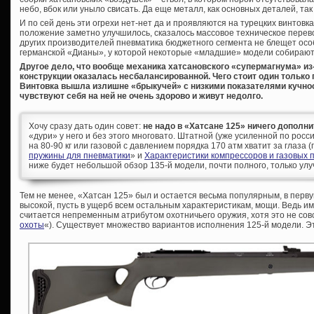
небо, вбок или уныло свисать. Да еще металл, как основных деталей, так 
И по сей день эти огрехи нет-нет да и проявляются на турецких винтовка
положение заметно улучшилось, сказалось массовое техническое перев
других производителей пневматика бюджетного сегмента не блещет осо
германской «Дианы», у которой некоторые «младшие» модели собирают
Другое дело, что вообще механика хатсановского «супермагнума» из
конструкции оказалась несбалансированной. Чего стоит один только
Винтовка вышла излишне «брыкучей» с низкими показателями кучнос
чувствуют себя на ней не очень здорово и живут недолго.
Хочу сразу дать один совет:
не надо в «Хатсане 125» ничего дополн
«дури» у него и без этого многовато. Штатной (уже усиленной по рос
на 80-90 кг или газовой с давлением порядка 170 атм хватит за глаза 
пружины для пневматики
» и
Характеристики компрессоров и газовых 
ниже будет небольшой обзор 135-й модели, почти полного, только улу
Тем не менее, «Хатсан 125» был и остается весьма популярным, в перву
высокой, пусть в ущерб всем остальным характеристикам, мощи. Ведь и
считается непременным атрибутом охотничьего оружия, хотя это не совсе
охоты
«). Существует множество вариантов исполнения 125-й модели. Эт