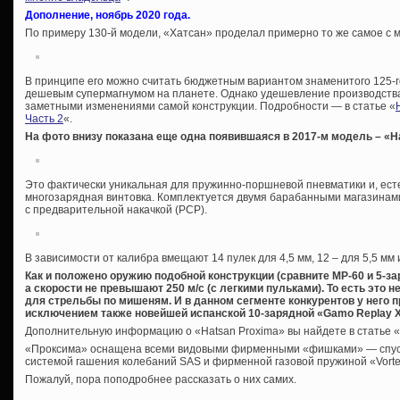
Дополнение, ноябрь 2020 года.
По примеру 130-й модели, «Хатсан» проделал примерно то же самое с 
В принципе его можно считать бюджетным вариантом знаменитого 125-г
дешевым супермагнумом на планете. Однако удешевление производства
заметными изменениями самой конструкции. Подробности — в статье «
Часть 2
«.
На фото внизу показана еще одна появившаяся в 2017-м модель – «H
Это фактически уникальная для пружинно-поршневой пневматики и, ест
многозарядная винтовка. Комплектуется двумя барабанными магазинами, 
с предварительной накачкой (PCP).
В зависимости от калибра вмещают 14 пулек для 4,5 мм, 12 – для 5,5 мм и
Как и положено оружию подобной конструкции (сравните МР-60 и 5-за
а скорости не превышают 250 м/с (с легкими пульками). То есть это н
для стрельбы по мишеням. И в данном сегменте конкурентов у него п
исключением также новейшей испанской 10-зарядной «Gamo Replay X
Дополнительную информацию о «Hatsan Proxima» вы найдете в статье «
«Проксима» оснащена всеми видовыми фирменными «фишками» — спуско
системой гашения колебаний SAS и фирменной газовой пружиной «Vorte
Пожалуй, пора поподробнее рассказать о них самих.