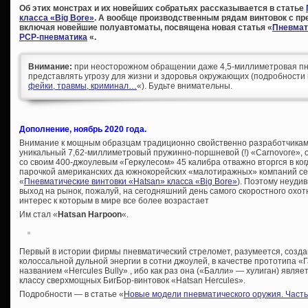
Об этих монстрах и их новейших собратьях рассказывается в статье
класса «Big Bore»
. А вообще
производственным рядам винтовок с пр
включая новейшие полуавтоматы, посвящена новая статья «
Пневмати
PCP-пневматика
«.
Внимание:
при неосторожном обращении даже 4,5-миллиметровая пн
представлять угрозу для жизни и здоровья окружающих (подробности 
фейки, травмы, криминал…
«). Будьте внимательны.
Дополнение, ноябрь 2020 года.
Внимание к мощным образцам традиционно свойственно разработчикам
уникальный 7,62-миллиметровый пружинно-поршневой (!) «Carnovore», 
со своим 400-джоулевым «Геркулесом» 45 калибра отважно вторгся в ко
парочкой американских да южнокорейских «малотиражных» компаний се
«
Пневматические винтовки «Hatsan» класса «Big Bore»
). Поэтому неуди
выход на рынок, пожалуй, на сегодняшний день самого скоростного охот
интерес к которым в мире все более возрастает
Им стал «
Hatsan Harpoon
«.
Первый в истории фирмы пневматический стреломет, разумеется, создан
колоссальной дульной энергии в сотни джоулей, в качестве прототипа «
названием «Hercules Bully» , ибо как раз она («Балли» — хулиган) явля
классу сверхмощных БигБор-винтовок «Hatsan Hercules».
Подробности — в статье «
Новые модели пневматического оружия. Часть