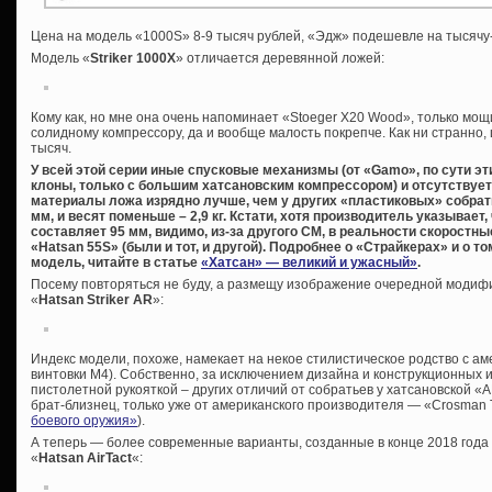
Цена на модель «1000S» 8-9 тысяч рублей, «Эдж» подешевле на тысячу
Модель «
Striker 1000X
» отличается деревянной ложей:
Кому как, но мне она очень напоминает «Stoeger X20 Wood», только мощ
солидному компрессору, да и вообще малость покрепче. Как ни странно, 
тысяч.
У всей этой серии иные спусковые механизмы (от «Gamo», по сути эт
клоны, только с большим хатсановским компрессором) и отсутствует
материалы ложа изрядно лучше, чем у других «пластиковых» собратье
мм, и весят поменьше – 2,9 кг. Кстати, хотя производитель указывает
составляет 95 мм, видимо, из-за другого СМ, в реальности скоростные
«Hatsan 55S» (были и тот, и другой). Подробнее о «Страйкерах» и о т
модель, читайте в статье
«Хатсан» — великий и ужасный»
.
Посему повторяться не буду, а размещу изображение очередной модифи
«
Hatsan Striker AR
»:
Индекс модели, похоже, намекает на некое стилистическое родство с ам
винтовки М4). Собственно, за исключением дизайна и конструкционных 
пистолетной рукояткой – других отличий от собратьев у хатсановской «А
брат-близнец, только уже от американского производителя — «Crosman
боевого оружия»
).
А теперь — более современные варианты, созданные в конце 2018 года 
«
Hatsan AirTact
«: