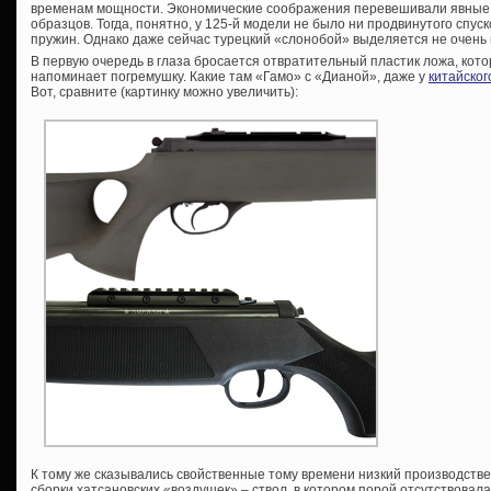
временам мощности. Экономические соображения перевешивали явные 
образцов. Тогда, понятно, у 125-й модели не было ни продвинутого спуск
пружин. Однако даже сейчас турецкий «слонобой» выделяется не очень 
В первую очередь в глаза бросается отвратительный пластик ложа, кот
напоминает погремушку. Какие там «Гамо» с «Дианой», даже у
китайског
Вот, сравните (картинку можно увеличить):
К тому же сказывались свойственные тому времени низкий производстве
сборки хатсановских «воздушек» – ствол, в котором порой отсутствовала