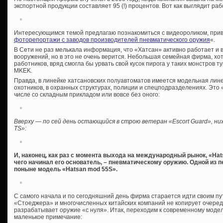
экспортной продукции составляет 95 (!) процентов. Вот как выглядит раб
Интересующимся темой предлагаю познакомиться с видеороликом, прив
фоторепортажи с заводов производителей пневматического оружия
«.
В Сети не раз мелькала информация, что «Хатсан» активно работает и 
вооружений, но в это не очень верится. Небольшая семейная фирма, хо
работников, вряд смогла бы урвать свой кусок пирога у таких монстров т
MKEK.
Правда, в линейке хатсановских полуавтоматов имеется модельная лин
охотников, в охранных структурах, полиции и спецподразделениях. Это «
числе со складным прикладом или вовсе без оного:
Вверху — по сей день остающийся в строю ветеран «Escort Guard», ни
TS»:
И, наконец, как раз с момента выхода на международный рынок, «Hat
чего начинал его основатель, – пневматическому оружию. Одной из 
поныне модель «Hatsan mod 55S».
С самого начала и по сегодняшний день фирма старается идти своим пу
«Стоеджера» и многочисленных китайских компаний не копирует очере
разрабатывает оружие «с нуля». Итак, переходим к современному моде
маленькое примечание: