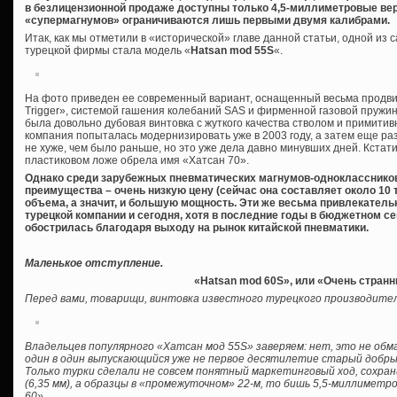
в безлицензионной продаже доступны только 4,5-миллиметровые вер
«супермагнумов» ограничиваются лишь первыми двумя калибрами.
Итак, как мы отметили в «исторической» главе данной статьи, одной из
турецкой фирмы стала модель «
Hatsan mod 55S
«.
На фото приведен ее современный вариант, оснащенный весьма продви
Trigger», системой гашения колебаний SAS и фирменной газовой пружиной
была довольно дубовая винтовка с жуткого качества стволом и примит
компания попыталась модернизировать уже в 2003 году, а затем еще раз
не хуже, чем было раньше, но это уже дела давно минувших дней. Кстат
пластиковом ложе обрела имя «Хатсан 70».
Однако среди зарубежных пневматических магнумов-однокласснико
преимущества – очень низкую цену (сейчас она составляет около 10
объема, а значит, и большую мощность. Эти же весьма привлекател
турецкой компании и сегодня, хотя в последние годы в бюджетном с
обострилась благодаря выходу на рынок китайской пневматики.
Маленькое отступление.
«Hatsan mod 60S», или «Очень стран
Перед вами, товарищи, винтовка известного турецкого производите
Владельцев популярного «Хатсан мод 55S» заверяем: нет, это не об
один в один выпускающийся уже не первое десятилетие старый добрый
Только турки сделали не совсем понятный маркетинговый ход, сохранив 
(6,35 мм), а образцы в «промежуточном» 22-м, то бишь 5,5-миллиметр
60».