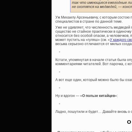
так что имеющиеся ежегодные л
не охотятся на медведей
, — конс
Уж Михаилу Арсеньевичу, с которым состою п
специалистов в стране по данной теме.
Уже не удивляет, что численность медведей 
существо не стайное практически в одиночку
относится без особой опаски, а человечков,
может пустить на «гуляш» (см. «
У каждого св
весьма серьезно отличаются от милых создан
Кстати, упомянутая в начале статья была оп
комментариями читателей. Вот парочка, с ко
А вот еще один, который можно было бы оза
Ну и вдогон — «
О пользе китайцев
«:
Ладно, пошутили и будет… Давайте вновь о
О