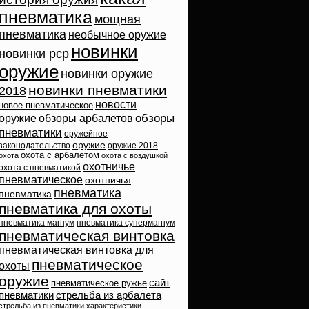
пневматика
мощная
пневматика
необычное оружие
новинки
новинки pcp
оружие
новинки оружие
новинки пневматики
2018
новости
новое пневматическое
обзоры
оружие
обзоры арбалетов
пневматики
оружейное
оружие
законодательство
оружие 2018
охота с арбалетом
охота
охота с воздушкой
охотничье
охота с пневматикой
пневматическое
охотничья
пневматика
пневматика
пневматика для охоты
пневматика магнум
пневматика супермагнум
пневматическая винтовка
пневматическая винтовка для
пневматическое
охоты
оружие
сайт
пневматическое ружье
пневматики
стрельба из арбалета
стрельба из пневматики
характеристики