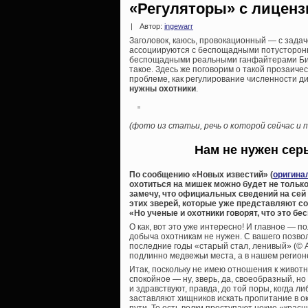
«Регуляторы» с лиценз
|
Автор:
ingewarr
Заголовок, каюсь, провокационный — с задаче
ассоциируются с беспощадными потусторонн
беспощадными реальными ганфайтерами Билл
такое. Здесь же поговорим о такой прозаич
проблеме, как регулирование численности д
нужны охотники
.
(фото из статьи, речь о которой сейчас и 
Нам не нужен сер
По сообщению «Новых известий» (
оригина
охотиться на мишек можно будет не только
замечу, что официальных сведений на сей 
этих зверей, которые уже представляют со
«Но ученые и охотники говорят, что это бе
О как, вот это уже интересно! И главное — п
добыча охотникам не нужен. С вашего позвол
последние годы «старый стал, ленивый» (© А
подлинно медвежьи места, а в нашем регионе
Итак, поскольку не имею отношения к животн
спокойное — ну, зверь, да, своеобразный, н
и здравствуют, правда, до той поры, когда 
заставляют хищников искать пропитание в ок