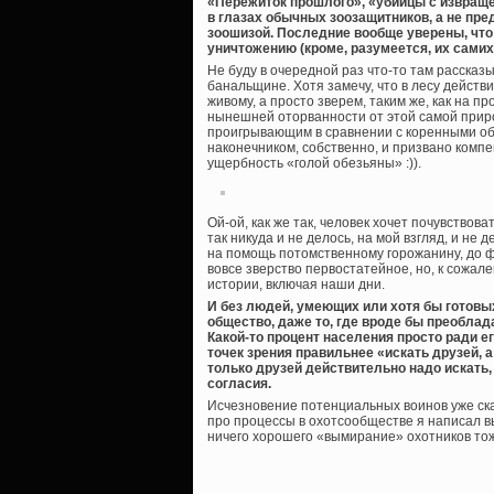
«Пережиток прошлого», «убийцы с извращен
в глазах обычных зоозащитников, а не пр
зоошизой. Последние вообще уверены, что
уничтожению (кроме, разумеется, их самих
Не буду в очередной раз что-то там рассказ
банальщине. Хотя замечу, что в лесу дейст
живому, а просто зверем, таким же, как на 
нынешней оторванности от этой самой приро
проигрывающим в сравнении с коренными оби
наконечником, собственно, и призвано комп
ущербность «голой обезьяны» :)).
Ой-ой, как же так, человек хочет почувствов
так никуда и не делось, на мой взгляд, и не
на помощь потомственному горожанину, до ф
вовсе зверство первостатейное, но, к сожал
истории, включая наши дни.
И без людей, умеющих или хотя бы готовы
общество, даже то, где вроде бы преобл
Какой-то процент населения просто ради ег
точек зрения правильнее «искать друзей, а
только друзей действительно надо искать,
согласия.
Исчезновение потенциальных воинов уже ска
про процессы в охотсообществе я написал вы
ничего хорошего «вымирание» охотников тоже