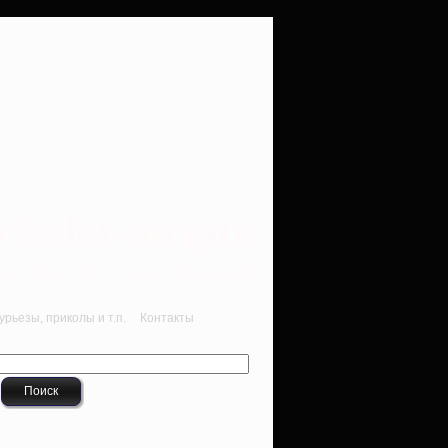
rbalet-airgun
вматика для начинающих
рьезы, приколы и т.п.
Контакты