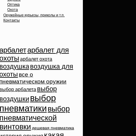
Оптика
Охота
Оружейные курьезы, приколы и т.п.
Контакты
Облако тэгов
арбалет
арбалет для
охоты
арбалет охота
воздушка
воздушка для
охоты
все о
пневматическом оружии
выбор
выбор арбалета
выбор
воздушки
пневматики
выбор
пневматической
винтовки
дешевая пневматика
какая
история оружия