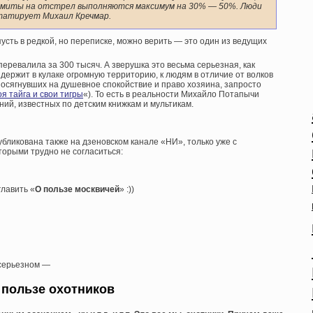
имиты на отстрел выполняются максимум на 30% — 50%. Люди
татирует Михаил Кречмар.
усть в редкой, но переписке, можно верить — это один из ведущих
перевалила за 300 тысяч. А зверушка это весьма серьезная, как
 держит в кулаке огромную территорию, к людям в отличие от волков
 посягнувших на душевное спокойствие и право хозяина, запросто
оя тайга и свои тигры
«). То есть в реальности Михайло Потапычи
ий, известных по детским книжкам и мультикам.
убликована также на дзеновском канале «НИ», только уже с
торыми трудно не согласиться:
главить «
О пользе москвичей
» :))
 серьезном —
 пользе охотников