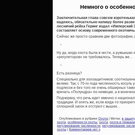
Немного о особенн
Заключительная глава совсем коротенькая
надеюсь, обязательно напишу более развер
лесничий рейха Геринг издал «Имперский З
составляет основу современного охотничь
Сейчас же просто сравним две фотографии, 
Ну да, когда охота была в чести, а ружьишк
«регуляторов» не требовалось. Теперь же…
Есть разница?
Специально для зоозащитников: соотношени
велико. Так, с 70-го года численность косул
подлесок и без того не очень обширных тамо
кричать «Полундра» по-немецки, а в конечно
Подчеркну, что речь идет именно о национал
традиции. И опять же, если когда-то приори
сплошной загон и отстрел с вышек…
Опубликовано в рубрике
Охота
| Метки:
в защит
охота
,
особенности охоты
,
охота
,
охота в германи
регулирование численности
,
регулирование числ
охоты
|
Комментариев нет »