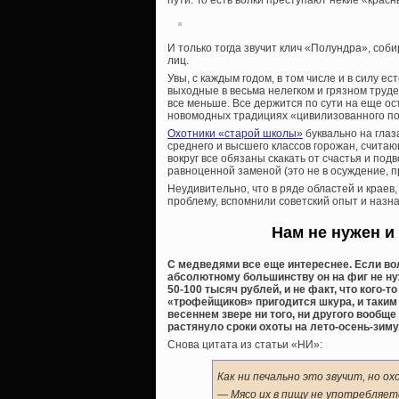
пути. То есть волки преступают некие «крас
И только тогда звучит клич «Полундра», со
лиц.
Увы, с каждым годом, в том числе и в силу 
выходные в весьма нелегком и грязном труде
все меньше. Все держится по сути на еще ост
новомодных традициях «цивилизованного п
Охотники «старой школы»
буквально на глаз
среднего и высшего классов горожан, считающ
вокруг все обязаны скакать от счастья и под
равноценной заменой (это не в осуждение, п
Неудивительно, что в ряде областей и краев
проблему, вспомнили советский опыт и назн
Нам не нужен и
С медведями все еще интереснее. Если вол
абсолютному большинству он на фиг не нуж
50-100 тысяч рублей, и не факт, что кого-
«трофейщиков» пригодится шкура, и таким
весеннем звере ни того, ни другого вообщ
растянуло сроки охоты на лето-осень-зиму
Снова цитата из статьи «НИ»:
Как ни печально это звучит, но о
— Мясо их в пищу не употребляет