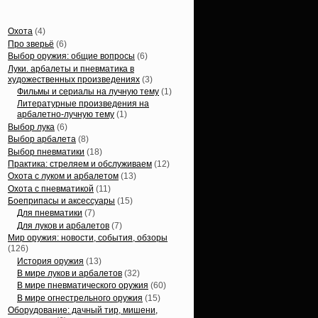
Статьи, обзоры
Охота
(4)
Про зверьё
(6)
Выбор оружия: общие вопросы
(6)
Луки. арбалеты и пневматика в
художественных произведениях
(3)
Фильмы и сериалы на лучную тему
(1)
Литературные произведения на
арбалетно-лучную тему
(1)
Выбор лука
(6)
Выбор арбалета
(8)
Выбор пневматики
(18)
Практика: стреляем и обслуживаем
(12)
Охота с луком и арбалетом
(13)
Охота с пневматикой
(11)
Боеприпасы и аксессуары
(15)
Для пневматики
(7)
Для луков и арбалетов
(7)
Мир оружия: новости, события, обзоры
(126)
История оружия
(13)
В мире луков и арбалетов
(32)
В мире пневматического оружия
(60)
В мире огнестрельного оружия
(15)
Оборудование: дачный тир, мишени,