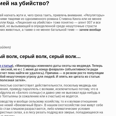
ией на убийство?
й нагнать жути и, чего греха таить, привлечь внимание. «Регуляторы»
ими тварями из одноименного романа Стивена Кинга или не менее
и Кида. «Лицензия на убийство» тоже понятно — агент 007 и все
еской, но вызывающей в определенной среде нешуточные страсти
иких животных, а также о не менее батальной теме —
зачем вообще
пойдет)
ый волк, серый волк, серый волк…
л статьи
), «Минприроды изменило даты охоты на медведя. Теперь
 весной, но и с 1 июня до конца февраля» (объективности ради
счет пока найти не удалось). Причина — в резком росте популяции
бой нешуточную угрозу для людей. И опять же цитата из статьи:
сполезная затея».
олностью соответствует действительности, поскольку медведь как
ения, приведу параллель с волками, исключительно потому, что в
бдулла из «Белого солнца») и давно уже не выезжал куда-нибудь в
 Топтыгины (к сожалению или к счастью) не водятся.
оводству и вообще сельскому хозяйству, то и к волкам отношение
о не некий «Вековечный Враг». В нашем охотхозяйстве они живут себе
либо стаи слишком разрастаются, либо климатические условия
рестных селах, а в лесу резать подряд все зверье, попадающееся на