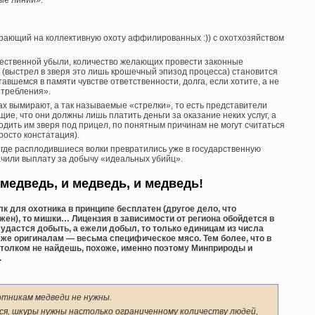
ные линии».
бирающий на коллективную охоту аффилированных :)) с охотхозяйством
естественной убыли, количество желающих провести законные
 (выстрел в зверя это лишь крошечный эпизод процесса) становится
авшемся в памяти чувстве ответственности, долга, если хотите, а не
отребления».
ах вымирают, а так называемые «стрелки», то есть представители
ие, что они должны лишь платить деньги за оказание неких услуг, а
водить им зверя под прицел, по понятным причинам не могут считаться
росто констатация).
, где расплодившиеся волки превратились уже в государственную
ачили выплату за добычу «идеальных убийц».
 медведь, и медведь, и медведь!
к для охотника в принципе бесплатен (другое дело, что
ен), то мишки… Лицензия в зависимости от региона обойдется в
то удастся добыть, а ежели добыл, то только единицам из числа
 же оригиналам — весьма специфическое мясо. Тем более, что в
е толком не найдешь, похоже, именно поэтому Минприроды и
.
хотникам медведи не нужны.
ся, шкуры нужны настолько ограниченному количеству людей,