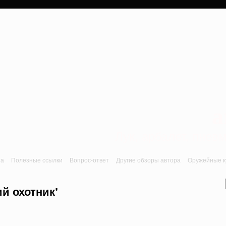
a
Лук, арбалет, пне
та
Полезные ссылки
Вопрос-ответ
Другие обзоры автора
Оружейные ку
ий охотник’