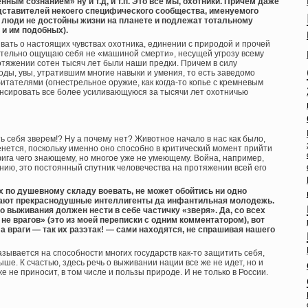
ным сознанием» ну и т.д, и т.п. Это все мы, охотники. Причем даже
едставителей некоего специфического сообщества, именуемого
 люди не достойны жизни на планете и подлежат тотальному
 и им подобных).
ывать о настоящих чувствах охотника, единении с природой и прочей
вительно ощущаю себя не «машиной смерти», несущей угрозу всему
протяжении сотен тысяч лет были наши предки. Причем в силу
ды, увы, утратившим многие навыки и умения, то есть заведомо
тателями (огнестрельное оружие, как когда-то копье с кремневым
енсировать все более усиливающуюся за тысячи лет охотничью
ать себя зверем!? Ну а почему нет? Животное начало в нас как было,
 денется, поскольку именно оно способно в критический момент прийти
ига чего знающему, но многое уже не умеющему. Война, например,
ению, это постоянный спутник человечества на протяжении всей его
х по душевному складу воевать, не может обойтись ни одно
адают прекраснодушные интеллигенты да инфантильная молодежь.
о выживания должен нести в себе частичку «зверя». Да, со всех
 не врагов» (это из моей переписки с одним комментатором), вот
 а враги — так их разэтак! — сами находятся, не спрашивая нашего
зывается на способности многих государств как-то защитить себя,
ше. К счастью, здесь речь о выживании нации все же не идет, но и
 не приносит, в том числе и пользы природе. И не только в России.