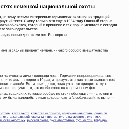
остях немецкой национальной охоты
, на тему весьма интересных германских охотничьих традиций,
нутый текст. Скажу только, что еще в 1934 году Главный егерь и
акон об охоте», который в принципе с тех пор не менялся и сегодня
его законодательства.
разделенные десятками лет. Вот первая:
о имел изрядный процент немцев, никакого особого вмешательства
е количества дичи к площади лесов Германии непропорционально
ь увеличилась примерно в 10 раз, и в результате животные съедают весь
шних «чащоб». Вот и приходится, когда уж вовсе припрет, кому-то
м итоге получить то, что изображено на современном фото.
ьных традициях, которые вообще не стоит обсуждать — на то они и
тетом была малодобычливая ходовая охота (с собачками!), то ныне —
у охоты
,
какая охота
,
качества охотников
,
национальная охота
,
нужна ли
и
,
охота за границей
,
охота за и против
,
охота на медведя
,
охотники
,
енности животных
,
русская охота
,
русский охотник
,
суть охоты
,
традиции