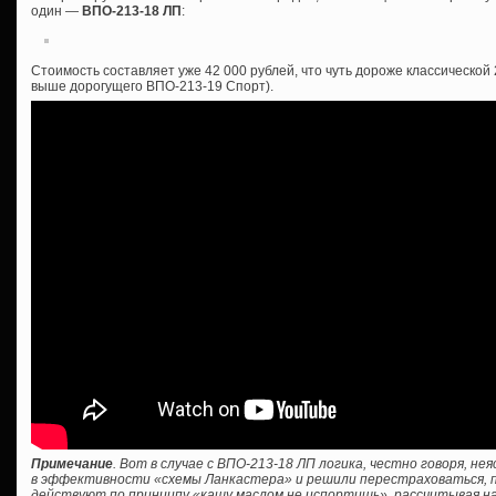
один —
ВПО-213-18 ЛП
:
Стоимость составляет уже 42 000 рублей, что чуть дороже классической
выше дорогущего ВПО-213-19 Спорт).
Примечание
. Вот в случае с ВПО-213-18 ЛП логика, честно говоря, н
в эффективности «схемы Ланкастера» и решили перестраховаться, пр
действуют по принципу «кашу маслом не испортишь», рассчитывая на