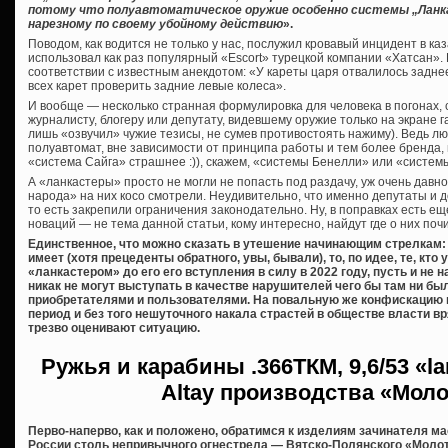
потому что полуавтоматическое оружие особенно системы „Ланк
нарезному по своему убойному действию
».
Поводом, как водится не только у нас, послужил кровавый инцидент в ка
использовал как раз популярный «Escort» турецкой компании «Хатсан». К
соответствии с известным анекдотом: «У кареты царя отвалилось заднее
всех карет проверить задние левые колеса».
И вообще — несколько странная формулировка для человека в погонах,
журналисту, блогеру или депутату, видевшему оружие только на экране га
лишь «озвучил» чужие тезисы, не сумев противостоять нажиму). Ведь лю
полуавтомат, вне зависимости от принципа работы и тем более бренда,
«система Сайга» страшнее :)), скажем, «системы Бенелли» или «систем
А «ланкастеры» просто не могли не попасть под раздачу, уж очень дав
народа» на них косо смотрели. Неудивительно, что именно депутаты и 
то есть закрепили ограничения законодательно. Ну, в поправках есть еще
новаций — не тема данной статьи, кому интересно, найдут где о них почи
Единственное, что можно сказать в утешение начинающим стрелкам: 
имеет (хотя прецеденты обратного, увы, бывали), то, по идее, те, кт
«ланкастером» до его его вступления в силу в 2022 году, пусть и не
никак не могут выступать в качестве нарушителей чего бы там ни б
приобретателями и пользователями. На повальную же конфискацию 
период и без того нешуточного накала страстей в обществе власти вря
трезво оценивают ситуацию.
Ружья и карабины
.366ТКМ, 9,6/53 «l
Altay производства «Мол
Перво-наперво, как и положено, обратимся к изделиям зачинателя м
России столь непривычного огнестрела — Вятско-Полянского «Молот