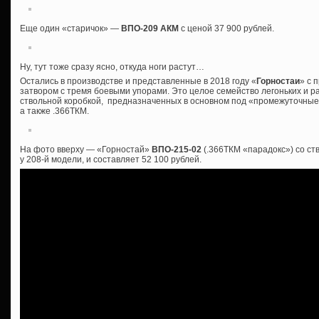
Еще один «старичок» —
ВПО-209 АКМ
с ценой 37 900 рублей.
Ну, тут тоже сразу ясно, откуда ноги растут…
Остались в производстве и представленные в 2018 году «
Горностаи
» с 
затвором с тремя боевыми упорами. Это целое семейство легоньких и р
ствольной коробкой, предназначенных в основном под «промежуточные»
а также .366ТКМ.
На фото вверху — «Горностай»
ВПО-215-02
(.366ТКМ «парадокс») со ст
у 208-й модели, и составляет 52 100 рублей.