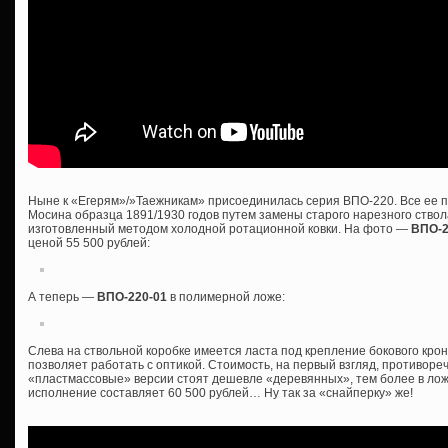
Ныне к «Егерям»/»Таежникам» присоединилась серия ВПО-220. Все ее п
Мосина образца 1891/1930 годов путем замены старого нарезного ствол
изготовленный методом холодной ротационной ковки. На фото —
ВПО-
ценой 55 500 рублей:
А теперь —
ВПО-220-01
в полимерной ложе:
Слева на ствольной коробке имеется ласта под крепление бокового крон
позволяет работать с оптикой. Стоимость, на первый взгляд, противоре
«пластмассовые» версии стоят дешевле «деревянных», тем более в ложе
исполнение составляет 60 500 рублей… Ну так за «снайперку» же!