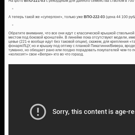
На фото
ВПО-221-03
с рекордным для данного семейства стволом в 700
А теперь такой же «суперлонг», только уже
ВПО-222-03
(цена 44 100 руб
Обратите внимание, что все они идут с классической крышкой ствольной
местом под боковой кронштейн. В линейке пока отсутствуют модели, им
цевье (221-е вообще идут без таковой опции), скажем, для крепления «т
фонаря/ЛЦУ, но и крышку под оптику с планкой Пикатинни/Вивера, врод
туманно, но обещает рано или поздно порадовать покупателей чем-то 
«колхозят» свои «Вепри» кто во что горазд.