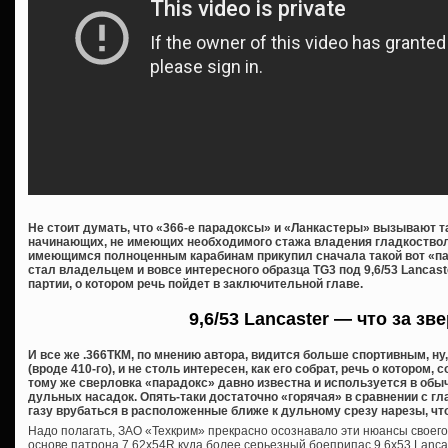
Не стоит думать, что «366-е парадоксы» и «Ланкастеры» вызывают 
начинающих, не имеющих необходимого стажа владения гладкостволо
имеющимся полноценным карабинам прикупил сначала такой вот «пар
стал владельцем и вовсе интересного образца TG3 под 9,6/53 Lancas
партии, о котором речь пойдет в заключительной главе.
9,6/53 Lancaster — что за зв
И все же .366ТКМ, по мнению автора, видится больше спортивным, ну
(вроде 410-го), и не столь интересен, как его собрат, речь о котором, 
тому же сверловка «парадокс» давно известна и используется в обы
дульных насадок. Опять-таки достаточно «горячая» в сравнении с 
газу врубаться в расположенные ближе к дульному срезу нарезы, чт
Надо полагать, ЗАО «Техкрим» прекрасно осознавало эти нюансы своего
основе патрона 7,62х54R куда более серьезный боеприпас 9,6х53 Lancast