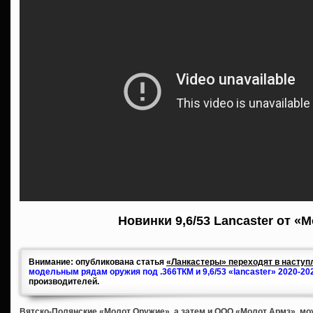
Новинки 9,6/53 Lancaster от «
Внимание: опубликована статья
«Ланкастеры» переходят в наступл
модельным рядам оружия под .366ТКМ и 9,6/53 «lancaster» 2020-20
производителей.
Вятско-Полянские «Молот Оружие», а затем и ООО «Молот Армз», мож