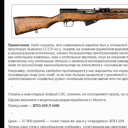
Примечание.
Надо сказать, что симоновский карабин был и остается 
просторах бывшего СССР, но и, скажем, на главном оружейном мирово
в оригинальном исполнении, однако большинство предпочитают кас
как небольшие компании, так и отдельные мастера, коих за океаном 
комплекты или отдельные детали и заняться кастомайзингом самому, б
даже по российскому законодательству не относятся к «основным ча
Например, подобрать свободно продающиеся у нас варианты от израил
полимерную ложу (или ложЕ, если так больше нравится) с рукояткой 
задействования «очумелых ручек» конечным итогом имеем что-то вро
Узнать в нем старый добрый СКС, конечно, не составляет труда, но
Однако вернемся к модельным рядам карабинов от Молота.
Перед нами —
ВПО-209 Л АКМ
.
Цена — 37 900 рублей — точно такая же, как и у «парадокса» ВПО-209.
Теперь пару слов о своеобразном «гибриде», сочетающем как сверловку «