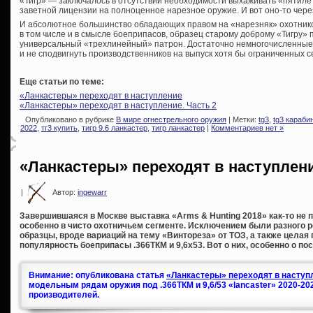
«Тигр» — заключалось в отсутствии необходимости выхаживать «пятилет
заветной лицензии на полноценное нарезное оружие. И вот оно-то чере
И абсолютное большинство обладающих правом на «нарезняк» охотников
в том числе и в смысле боеприпасов, образец старому доброму «Тигру» 
универсальный «трехлинейный» патрон. Достаточно немногочисленные 
и не сподвигнуть производственников на выпуск хотя бы ограниченных 
Еще статьи по теме:
«Ланкастеры» переходят в наступление
«Ланкастеры» переходят в наступление. Часть 2
Опубликовано в рубрике
В мире огнестрельного оружия
| Метки:
tg3
,
tg3 караби
2022
,
тг3 купить
,
тигр 9.6 ланкастер
,
тигр ланкастер
|
Комментариев нет »
«Ланкастеры» переходят в наступлен
|
Автор:
ingewarr
Завершившаяся в Москве выставка «Arms & Hunting 2018» как-то не п
особенно в чисто охотничьем сегменте. Исключением были разного 
образцы, вроде вариаций на тему «Винтореза» от ТОЗ, а также целая
популярность боеприпасы .366ТКМ и 9,6х53. Вот о них, особенно о по
Внимание: опубликована статья
«Ланкастеры» переходят в наступл
модельным рядам оружия под .366ТКМ и 9,6/53 «lancaster» 2020-20
производителей.