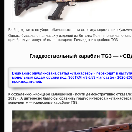
В общем, никто не уйдет обиженным — ни «тактикульщики», ни «Кузьмичи
Однако буквально на глазах у изделий из Вятских Полян появился очень
приобрел упомянутый выше товарищ. Речь идет и карабине TG3.
Гладкоствольный карабин TG3 — «СВ
Внимание: опубликована статья
«Ланкастеры» переходят в наступл
модельным рядам оружия под .366ТКМ и 9,6/53 «lancaster» 2020-20
производителей.
К сожалению, «Концерн Калашников» почти демонстративно отказался
2018». А интересно было бы сравнить градус интереса к «Ланкастера
конкуренту — ижевскому карабину TG3.