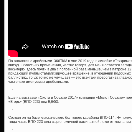
По аналогии с дробовыми .366ТКМ в мае 2019 года в линейке «Техкрима»
внизу). Область их применения, честно говоря, для меня остается загадк
восьмерки здесь почти в два с половиной раза меньше, чем в патроне 12
придающий пулям стабилизирующее вращение, в отношении подобных с
баллистику, то уж точно не улучшает — это все-таки прерогатива гладко
частенько именуемых дробовиками.
Еще на выставке «Охота и Оружие 2017» компания «Молот Оружие» пре
«Егерь» (ВПО-223) под 9,6/53.
Создан он на базе классического болтового карабина ВПО-114. Ну прямо 
тогда часть ВПО-223 шла в эргономичной ламинатной ложе от компании 