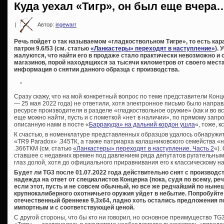
Куда уехал «Тигр», он был еще вчера
|
Автор:
ingewarr
Речь пойдет о так называемом «гладкоствольном Тигре», то есть кар
патрон 9.6/53 (см. статью
«Ланкастеры» переходят в наступление»
).
жалуются, что найти его в продаже стало практически невозможно 
магазинов, порой находящихся за тысячи километров от своего мест
информация о снятии данного образца с производства.
Сразу скажу, что на мой конкретный вопрос по теме представители Конц
— 25 мая 2022 года) не ответили, хотя электронное письмо было напра
ресурсе производителя в разделе «гладкоствольное оружие» (как и во вс
еще можно найти, пусть и с пометкой «нет в наличии», по прямому запр
описанную нами в посте «
Барракуда» на дальний кордон ушла
«, тоже, 
К счастью, в номенклатуре представленных образцов удалось обнаружи
«TR9 Paradox» .345ТК, а также патриарха калашниковского семейства «
.366ТКМ (см. статью
«Ланкастеры» переходят в наступление. Часть 2
«).
ставшее с недавних времен под давлением ряда депутатов ругательным
глаз долой, хотя до официального приравнивания его к классическому 
Будет ли TG3 после 01.07.2022 года действительно снят с производст
надежда на ответ от специалистов Концерна (пока, судя по всему, ре
если этот, пусть и не совсем обычный, но все же редчайший по нын
крупнокалиберного охотничьего оружия уйдет в небытие. Попробуйте
отечественный бреннеке 9,3х64, ладно хоть остались предложения по
импортным и с соответствующей ценой.
С другой стороны, что бы кто ни говорил, но основное преимущество T