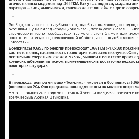
отечественных моделей под .366ТКМ. Как у нас водится, созданы он
образцов — СКС, «мосинок» и, конечно же «калашей». На фото совре
Вообще, хоть это и очень субъективно, подобные «калашоиды» под под
охотничьи. Ну, на взгляд «традиционалиста», можно даже сказать — «Куз
стрелковых интернет-сообществах. Все же они стоят ближе к практическ
простят меня владельцы классической «Сайги», успешно добывающие из 
«Молотах».
Боеприпасы 9,6/53 по энергии превосходят .366ТКМ (~9,6х38) практич
соответственно, настильность траектории тоже заметно лучше. Они 
охотничьим собратьям, скажем, 9х53R, бывшем в советское время 
крупнокалиберным патроном, применявшемся в достаточно редких к
некоторых штуцерах.
В производственной линейке «Техкрима» имеются и боеприпасы 9,6/
(исполнение УС). Они предназначены «для охоты на мелкого зверя ма
А это — новинка 2019 года экспансивный боеприпас 9,6/53 Lancaster с 
всему, весьма убойная штуковина.