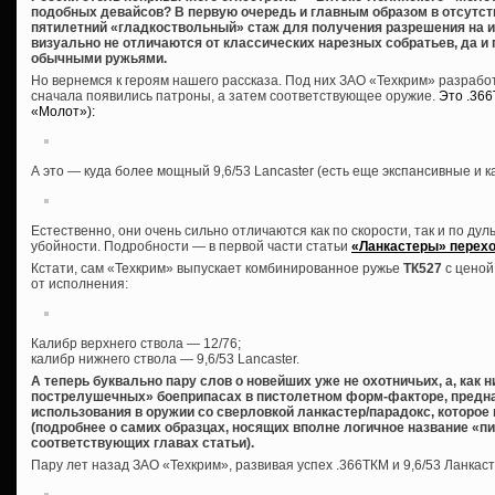
подобных девайсов? В первую очередь и главным образом в отсутст
пятилетний «гладкоствольный» стаж для получения разрешения на их 
визуально не отличаются от классических нарезных собратьев, да и
обычными ружьями.
Но вернемся к героям нашего рассказа. Под них ЗАО «Техкрим» разраб
сначала появились патроны, а затем соответствующее оружие.
Это .36
«Молот»):
А это — куда более мощный 9,6/53 Lancaster (есть еще экспансивные и 
Естественно, они очень сильно отличаются как по скорости, так и по дуль
убойности. Подробности — в первой части статьи
«Ланкастеры» перехо
Кстати, сам «Техкрим» выпускает комбинированное ружье
ТК527
с ценой
от исполнения:
Калибр верхнего ствола — 12/76;
калибр нижнего ствола — 9,6/53 Lancaster.
А теперь буквально пару слов о новейших уже не охотничьих, а, как 
пострелушечных» боеприпасах в пистолетном форм-факторе, предна
использования в оружии со сверловкой ланкастер/парадокс, которое
(подробнее о самих образцах, носящих вполне логичное название «пи
соответствующих главах статьи).
Пару лет назад ЗАО «Техкрим», развивая успех .366ТКМ и 9,6/53 Ланкас