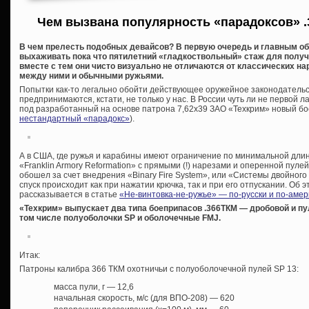
Чем вызвана популярность «парадоксов» .
В чем прелесть подобных девайсов? В первую очередь и главным об
выхаживать пока что пятилетний «гладкоствольный» стаж для получе
вместе с тем они чисто визуально не отличаются от классических на
между ними и обычными ружьями.
Попытки как-то легально обойти действующее оружейное законодательс
предпринимаются, кстати, не только у нас. В России чуть ли не первой л
под разработанный на основе патрона 7,62х39 ЗАО «Техкрим» новый бо
нестандартный «парадокс»
).
А в США, где ружья и карабины имеют ограничение по минимальной дли
«Franklin Armory Reformation» с прямыми (!) нарезами и оперенной пуле
обошел за счет внедрения «Binary Fire System», или «Системы двойного 
спуск происходит как при нажатии крючка, так и при его отпускании. Об 
рассказывается в статье
«Не-винтовка-не-ружье» — по-русски и по-амер
«Техкрим» выпускает два типа боеприпасов .366ТКМ — дробовой и пу
том числе полуоболочки SP и оболочечные FMJ.
Итак:
Патроны калибра 366 ТКМ охотничьи с полуоболочечной пулей SP 13:
масса пули, г — 12,6
начальная скорость, м/с (для ВПО-208) — 620