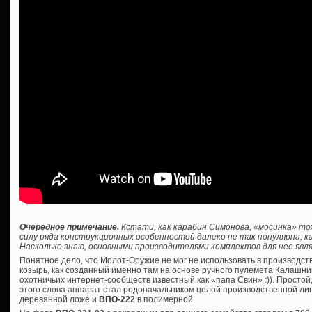
Очередное примечание.
Кстати, как карабин Симонова, «мосинка» то
силу ряда конструкционных особенностей далеко не так популярна, ка
Насколько знаю, основными производителями комплектов для нее явля
Понятное дело, что Молот-Оружие не мог не использовать в производс
козырь, как созданный именно там на основе ручного пулемета Калашник
охотничьих интернет-сообществ известный как «папа Свин» :)). Просто
этого слова аппарат стал родоначальником целой производственной лин
деревянной ложе и
ВПО-222
в полимерной.