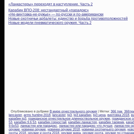
«Ланкастеры» переходят в наступление. Часть 2
Карабин ВПО-208: нестандартный «парадокс»
«Не-винтовка-не-ружье» — по-русски и по-американски
Новые охотничьи арбалеты: единство и борьба противоположностей
Новые модели пневматического оружия. Часть 2
Опубликовано в рубрике
В мире огнестрельного оружия
| Метки:
366 ткм
,
366тк
lancaster
,
arms hunting 2018
,
lancaster
,
tg3
,
tg3 карабин
,
tg3 цена
,
винтовка 2018
,
в
карабин tg3
,
гражданское огнестрельное длинноствольное оружие
,
гражданское о
53
,
карабин 9.6 53
,
карабин горностай
,
карабин ланкастер
,
карабин таежник
,
караб
9.6х53
,
ланкастер или парадокс
,
ланкастер или парадокс что лучше
,
ланкастер о
оружие
,
новинки оружие
,
новинки оружие 2018
,
новинки охотничьего оружия
,
нов
охоты 2018
,
оружие и охота 2018
,
оружие мира
,
оружие охота
,
оружие по страна