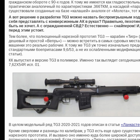
гражданском обороте с 90-х годов. К тому же имеются как гладкоствольны
практически аналогичный по характеристикам .366ТКМ, а насадкой «пар
существовали созданные на базе «калашей» аналоги от «Молота», тот 
А вот решение о разработке TG3 можно назвать беспроигрышным ход
себя представлять с конверсионным АК в руках? Правильно, пехотин
быть не хочет. А с огражданенной СВД? Естественно — снайпером! И, 
перед этим устоит.
Тем более, что полноценный нарезной прототип TG3 — карабин «Тигр» (к
дешевый и простой «Вепрь») — можно встретить в самых суровых местах
машинки это реально рабочие. К тому же TG3 уж точно изначально пр
стандартными боеприпасами 9,6/53, а не их ослабленными модификаци
статьи).
КК выпустил и версию TG3 в полимере. Именно так выглядит сегодняшня
7,62Х54R исп. 01.
В целом модельный ряд TG3 2020-2021 годов описан в статье
«Ланкасте
Кроме сверловки и разницы по калибрам, у TG3 есть еще одно существе
нарезного прототипа. И вызвано оно именно куда более широкой доступн
потенциальных покупателей. Если стоимость «Тигра» составляет порядка