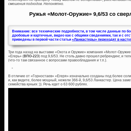
смешения подходов. Непонятно.
Ружья «Молот-Оружие» 9,6/53 со свер
Внимание: все технические подробности, в том числе данные по б
дробовые и картечные, видео как с общими сведениями, так и с от
приведены в первой части статьи
«Ланкастеры» переходят в насту
Три года назад на выставке «Охота и Оружие» компания «Молот-Оружие
«Егерь» (
ВПО-223
) под 9,6/53. Не столь давно прошел ребрендинг, и те
(что-то там связанное с вопросами правообладания и т.п.).
В отличие от «Горностаев» «Егеря» изначально созданы под более соли
и, как видите, более мощный, нежели 366-й, 9,6/53 Ланкастер. Цена зам
семейства куньих :)). Речь идет о 63 600 рублях.