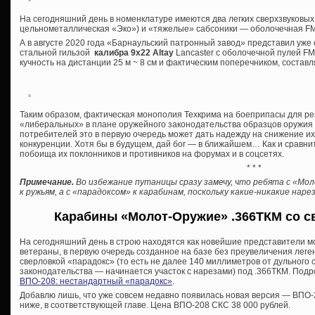
На сегодняшний день в номенклатуре имеются два легких сверхзвуковых
цельнометаллическая «Эко») и «тяжелые» сабсоники — оболочечная FMJ
А в августе 2020 года «Барнаульский патронный завод» представил уж
стальной гильзой
калибра 9х22 Altay
Lancaster с оболочечной пулей FMJ 
кучность на дистанции 25 м ~ 8 см и фактическим поперечником, состав
Таким образом, фактическая монополия Техкрима на боеприпасы для р
«либеральных» в плане оружейного законодательства образцов оружия о
потребителей это в первую очередь может дать надежду на снижение и
конкуренции. Хотя бы в будущем, дай бог — в ближайшем… Как и сравни
побоища их поклонников и противников на форумах и в соцсетях.
* * *
Примечание.
Во избежание путаницы сразу замечу, что ребята с «Мо
к ружьям, а с «парадоксом» к карабинам, поскольку какие-никакие на
Карабины «Молот-Оружие» .366ТКМ со с
На сегодняшний день в строю находятся как новейшие представители м
ветераны, в первую очередь созданное на базе без преувеличения лег
сверловкой «парадокс» (то есть не далее 140 миллиметров от дульного
законодательства — начинается участок с нарезами) под .366ТКМ. Подро
ВПО-208: нестандартный «парадокс»
.
Добавлю лишь, что уже совсем недавно появилась новая версия — ВПО-2
ниже, в соответствующей главе. Цена ВПО-208 СКС 38 000 рублей.