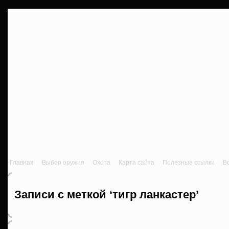
Главная
Выбор оружия
Охота
Карта сайта
Полезные ссылки
В
Записи с меткой ‘тигр ланкастер’