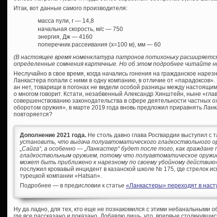
Итак, вот данные самого производителя:
масса пули, г — 14,8
начальная скорость, м/с — 750
энергия, Дж — 4160
поперечник рассеивания (х=100 м), мм — 60
(В настоящее время номенклатура патронов потихоньку расширяется
определенные сомнения картечные. Но об этом подробнее читайте ни
Неслучайно в свое время, когда начались гонения на гражданское нарез
Ланкастера попали с ними в одну компанию, в отличие от «парадоксов». 
ан нет, товарищи в погонах не видели особой разницы между настоящи
о многом говорит. Кстати, незабвенный Александр Хинштейн, ныне «глав
совершенствованию законодательства в сфере деятельности частных о
оборотом оружия», в марте 2019 года вновь предложил приравнять Ланк
повторяется?
Дополнение 2021 года.
Не столь давно глава Росгвардии выступил с т
установить, что выдача полуавтоматического гладкоствольного ор
„Сайга“, а особенно — „Ланкастер“ будет после того, как граждане
гладкоствольным оружием, потому что полуавтоматическое оружи
может быть приближено к нарезному по своему убойному действию
послужил кровавый инцидент в казанской школе № 175, где стрелок ис
турецкой компании «Hatsan».
Подробнее — в предисловии к статье
«Ланкастеры» переходят в насту
Ну да ладно, для тех, кто еще не познакомился с этими небанальными 
где все рассказано и показано. Добавлю лишь, что, впервые столкнувш