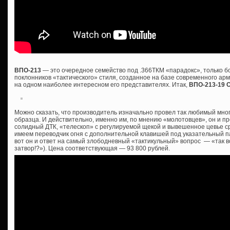
ВПО-213
— это очередное семейство под .366ТКМ «парадокс», только 
поклонников «тактического» стиля, созданное на базе современного ар
на одном наиболее интересном его представителях. Итак,
ВПО-213-19 
Можно сказать, что производитель изначально провел так любимый мно
образца. И действительно, именно им, по мнению «молотовцев», он и пр
солидный ДТК, «телескоп» с регулируемой щекой и вывешенное цевье сра
имеем переводчик огня с дополнительной клавишей под указательный пал
вот он и ответ на самый злободневный «тактикульный» вопрос — «так все
затвор!?»). Цена соответствующая — 93 800 рублей.