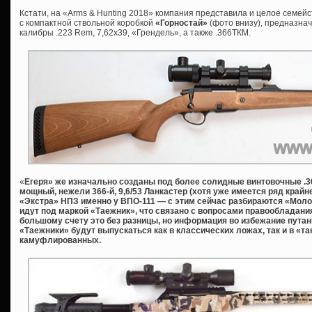
Кстати, на «Arms & Hunting 2018» компания представила и целое семейс
с компактной ствольной коробкой
«Горностай»
(фото внизу), предназна
калибры .223 Rem, 7,62х39, «Грендель», а также .366ТКМ.
«
Егеря» же изначально созданы под более солидные винтовочные .308W
мощный, нежели 366-й, 9,6/53 Ланкастер (хотя уже имеется ряд край
«Экстра» НПЗ именно у ВПО-111 — с этим сейчас разбираются «Молот
идут под маркой «Таежник», что связано с вопросами правообладания,
большому счету это без разницы, но информация во избежание путани
«Таежники» будут выпускаться как в классических ложах, так и в «та
камуфлированных.