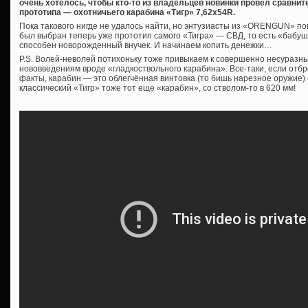
очень хотелось, чтобы кто-то из владельцев новинки провел сравнит
прототипа — охотничьего карабина «Тигр» 7,62х54R.
Пока такового нигде не удалось найти, но энтузиасты из «ORENGUN» по
был выбран теперь уже прототип самого «Тигра» — СВД, то есть «бабушка
способен новорожденный внучек. И начинаем копить денежки…
P.S. Волей-неволей потихоньку тоже привыкаем к совершенно несуразн
нововведениям вроде «гладкоствольного карабина». Все-таки, если отб
факты, карабин — это облегчённая винтовка (то бишь нарезное оружие) 
классический «Тигр» тоже тот еще «карабин», со стволом-то в 620 мм!