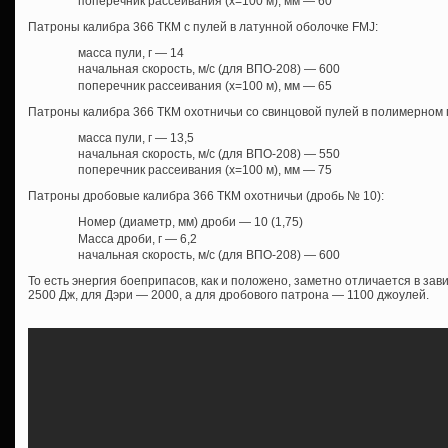
поперечник рассеивания (х=100 м), мм — 60
Патроны калибра 366 ТКМ с пулей в латунной оболочке FMJ:
масса пули, г — 14
начальная скорость, м/с (для ВПО-208) — 600
поперечник рассеивания (х=100 м), мм — 65
Патроны калибра 366 ТКМ охотничьи со свинцовой пулей в полимерном 
масса пули, г — 13,5
начальная скорость, м/с (для ВПО-208) — 550
поперечник рассеивания (х=100 м), мм — 75
Патроны дробовые калибра 366 ТКМ охотничьи (дробь № 10):
Номер (диаметр, мм) дроби — 10 (1,75)
Масса дроби, г — 6,2
начальная скорость, м/с (для ВПО-208) — 600
То есть энергия боеприпасов, как и положено, заметно отличается в зав
2500 Дж, для Дэри — 2000, а для дробового патрона — 1100 джоулей.