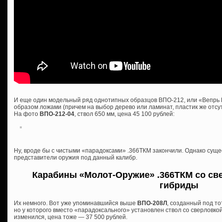
И еще один модельный ряд однотипных образцов ВПО-212, или «Вепрь 
образом ложами (причем на выбор дерево или ламинат, пластик же отсутс
На фото
ВПО-212-04
, ствол 650 мм, цена 45 100 рублей:
Ну, вроде бы с чистыми «парадоксами» .366ТКМ закончили. Однако сущ
представители оружия под данный калибр.
Карабины «Молот-Оружие» .366ТКМ со све
гибриды
Их немного. Вот уже упоминавшийся выше
ВПО-208Л
, созданный под то
но у которого вместо «парадоксального» установлен ствол со сверловкой
изменился, цена тоже — 37 500 рублей.