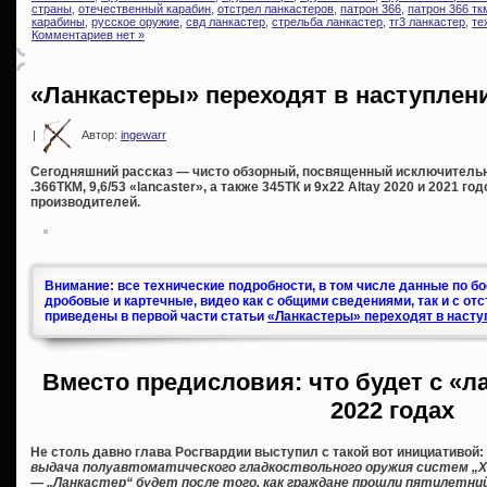
страны
,
отечественный карабин
,
отстрел ланкастеров
,
патрон 366
,
патрон 366 тк
карабины
,
русское оружие
,
свд ланкастер
,
стрельба ланкастер
,
тг3 ланкастер
,
те
Комментариев нет »
«Ланкастеры» переходят в наступлени
|
Автор:
ingewarr
Сегодняшний рассказ — чисто обзорный, посвященный исключитель
.366ТКМ, 9,6/53 «lancaster», а также 345ТК и 9х22 Altay 2020 и 2021 г
производителей.
Внимание: все технические подробности, в том числе данные по б
дробовые и картечные, видео как с общими сведениями, так и с от
приведены в первой части статьи
«Ланкастеры» переходят в насту
Вместо предисловия: что будет с «л
2022 годах
Не столь давно глава Росгвардии выступил с такой вот инициативой:
выдача полуавтоматического гладкоствольного оружия систем „Хат
— „Ланкастер“ будет после того, как граждане прошли пятилетни