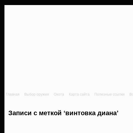
Главная
Выбор оружия
Охота
Карта сайта
Полезные ссылки
В
Записи с меткой ‘винтовка диана’