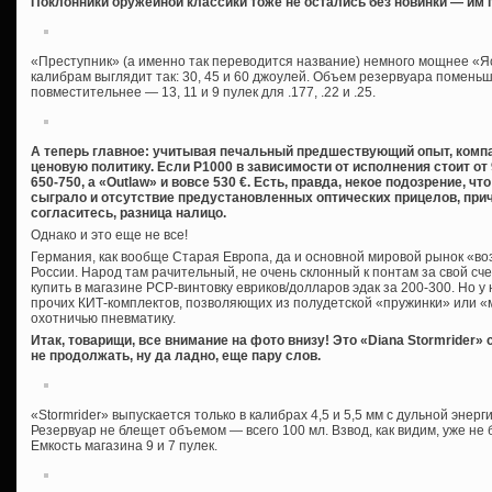
Поклонники оружейной классики тоже не остались без новинки — им 
«Преступник» (а именно так переводится название) немного мощнее «Яс
калибрам выглядит так: 30, 45 и 60 джоулей. Объем резервуара помень
повместительнее — 13, 11 и 9 пулек для .177, .22 и .25.
А теперь главное: учитывая печальный предшествующий опыт, компа
ценовую политику. Если Р1000 в зависимости от исполнения стоит от 9
650-750, а «Outlaw» и вовсе 530 €. Есть, правда, некое подозрение, ч
сыграло и отсутствие предустановленных оптических прицелов, прич
согласитесь, разница налицо.
Однако и это еще не все!
Германия, как вообще Старая Европа, да и основной мировой рынок «в
России. Народ там рачительный, не очень склонный к понтам за свой счет
купить в магазине PCP-винтовку евриков/долларов эдак за 200-300. Но у 
прочих КИТ-комплектов, позволяющих из полудетской «пружинки» или 
охотничью пневматику.
Итак, товарищи, все внимание на фото внизу! Это «Diana Stormrider»
не продолжать, ну да ладно, еще пару слов.
«Stormrider» выпускается только в калибрах 4,5 и 5,5 мм с дульной энер
Резервуар не блещет объемом — всего 100 мл. Взвод, как видим, уже не
Емкость магазина 9 и 7 пулек.