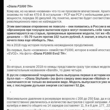
«
Diana
P1000
TH»
Кому как, но на меня «новинки» что-то не произвели впечатления. Архи
знакомы по той же 470-й. В остальном – PCP как PCP с небольшими дл
мощности, порядка 30 джоулей. Ну, понятно, качество будет соответств
революционного явно не наблюдается.
Этим винтовкам откровенно не повезло – они появились в России в 
эйрганнеров при текущем валютном курсе могут позволить себе такое
ориентируются на старые, проверенные временем модели, тот же «Ва
дешевле — 55-70 тысяч против 102 тысяч рублей. А значит, и опыта 
нечего пока еще обобщать. Увы.
Но в 2018 году история получила неожиданное продолжение.
Во-первых, было «освежено» семейство Р1000, которое в новой ипоста
«EVO2». На фото «
Diana P1000 Evo2 TH
«:
Во-вторых, в начале 2018-го немцы представили сразу три новых модели
замечательным названием «Bandit», то даже четыре.
В русле современной тенденции была выпущена первая в истории ко
булл-пап — «Diana Skyhawk» (на фото сверху вниз версии «Walnut» и 
заключаются не только во внешнем виде. Модель выпускается уже не 
мм, с последним дульная энергия составляет 52 Дж.
Максимальное давление в резервуаре возросло с 200 до 250 Бар, да и с
соответственно увеличилось и количество выстрелов с одной заправки. А
калибра и вместо общего на 14 зарядов составляет 11, 9 и 8 для .177, .22 