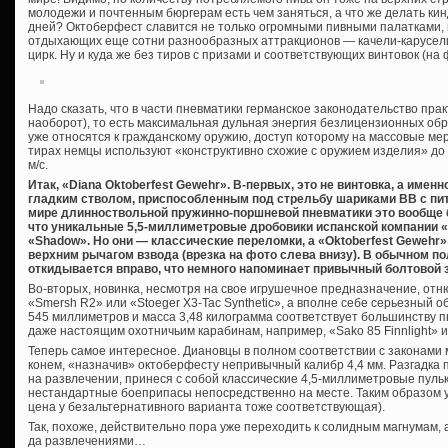
молодежи и почтенным бюргерам есть чем заняться, а что же делать к
дней? Октоберфест славится не только огромными пивными палатками, 
отдыхающих еще сотни разнообразных аттракционов — качели-карусели
цирк. Ну и куда же без тиров с призами и соответствующих винтовок (на 
Надо сказать, что в части пневматики германское законодательство пра
наоборот), то есть максимальная дульная энергия безлицензионных обр
уже относятся к гражданскому оружию, доступ которому на массовые меро
тирах немцы используют «конструктивно схожие с оружием изделия» до 
м/с.
Итак, «Diana Oktoberfest Gewehr». В-первых, это не винтовка, а именн
гладким стволом, приспособленным под стрельбу шариками ВВ с пит
мире длинноствольной пружинно-поршневой пневматики это вообще б
что уникальные 5,5-миллиметровые дробовики испанской компании «E
«Shadow». Но они — классические переломки, а «Oktoberfest Geweh
верхним рычагом взвода (врезка на фото слева внизу). В обычном п
откидывается вправо, что немного напоминает привычный болтовой з
Во-вторых, новинка, несмотря на свое игрушечное предназначение, отн
«Smersh R2» или «Stoeger X3-Tac Synthetic», а вполне себе серьезный 
545 миллиметров и масса 3,48 килограмма соответствует большинству п
даже настоящим охотничьим карабинам, например, «Sako 85 Finnlight» 
Теперь самое интересное. Диановцы в полном соответствии с законами
конем, «назначив» октоберфесту непривычный калибр 4,4 мм. Разгадка п
на развлечении, принеся с собой классические 4,5-миллиметровые пуль
нестандартные боеприпасы непосредственно на месте. Таким образом у
цена у безальтернативного варианта тоже соответствующая).
Так, похоже, действительно пора уже переходить к солидным магнумам, а
да развлечениями…