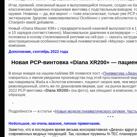
Итак, прежний, описанный выше и выпускающийся поныне, создан на ба
классическая пружинно-поршневая винтовка с подствольным взводом, т
оружия. Новинка — да, все верно! — тоже классическая, только уже PCP-
экстерьером. Здорово замаскировались! Особенно с учетом абсолютно о
Charged» какой добавили…
Новый «Diana Mauser K98» с предварительной накачкой выпускается в 17
и 10 зарядов соответственно). Максимальное давление в резервуаре — 
положена в основу стилизованной реплики на сей раз — сказать затруд
конструкционным особенностям новый пневматический «Маузер» замет
компании.
Дополнение, сентябрь 2022 года
Новая PCP-винтовка «Diana XR200» — пациен
В конце января на нашем паблике ВК появился пост «
Пневматика «Диан
говорилось о явном увядании производства под этой прославленной марк
как говаривала Жаба в «Золотом ключике», пациент скорее жив, чем мер
революционный, опять же по диановским меркам, шаг: на рынок выходи
2022 PCP-винтовка «
Diana XR200
» (на фото), как обещают в компании,
образцов.
Подробности — в статье «
Новые модели пневматического оружия. Часть
* * *
Небольшое, но очень важное, личное примечание.
Заметно, что в последнее время весьма консервативная «Диана» вдруг р
современных модных тенденций. Так, газовые пружины N-TEC планируютс