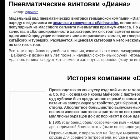
Пневматические винтовки «Диана»
|
Автор:
ingewarr
Модельный ряд пневматических винтовок германской компании «Dian
наряду с изделиями ее
земляка и конкурента «Weihrauch»
, является
популярным из массового сегмента пневматики премиум-класса. По
качества и сбалансированности характеристик он стоит заметно выш
однотипной продукции испанских или американских коллег, не говоря
китайских и турецких. Разумеется, и ценовая категория у него несколь
но оно того стоит.
Все-таки старейшая оружейная компания, изначально специализирующа
«Вайраух» и возник на 9 лет позже, и начинал с охотничьих ружей. Что
мрачного гения», следует хоть немного заглянуть в прошлое (кому не инт
История компании «
Производство по «выпуску изделий из металлов
& Co. KG», основано Якобом Майером с партнером
суд публики был представлен первый пневматич
патент на запирающее устройство для Kipplauf,
ствола. Абсолютное большинство выпускаемы
пневматических винтовок и пистолетов построе
миллионы образцов до сих пор несут в себе иде
В 1905 году бренд обрел современное имя – «Dia
древнеримской богини охоты (ныне он изрядно уп
Первоначально, с перерывом на Первую мировую,
оружие для среднего потребителя, но уже в начал