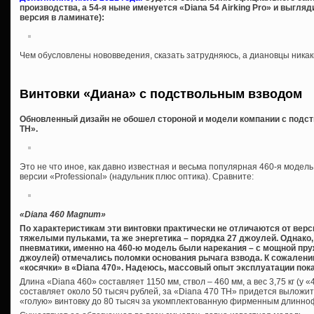
производства, а 54-я ныне именуется «Diana 54 Airking Pro» и выгляд
версия в ламинате):
Чем обусловлены нововведения, сказать затрудняюсь, а диановцы никаких
Винтовки «Диана» с подствольным взводом
Обновленный дизайн не обошел стороной и модели компании с подст
TH».
Это не что иное, как давно известная и весьма популярная 460-я модель
версии «Professional» (надульник плюс оптика). Сравните:
«Diana 460 Magnum»
По характеристикам эти винтовки практически не отличаются от версий
тяжелыми пульками, та же энергетика – порядка 27 джоулей. Однако,
пневматики, именно на 460-ю модель были нарекания – с мощной пру
джоулей) отмечались поломки основания рычага взвода. К сожалению
«косячки» в «Diana 470». Надеюсь, массовый опыт эксплуатации пок
Длина «Diana 460» составляет 1150 мм, ствол – 460 мм, а вес 3,75 кг (у «
составляет около 50 тысяч рублей, за «Diana 470 TH» придется выложит
«голую» винтовку до 80 тысяч за укомплектованную фирменным длинно