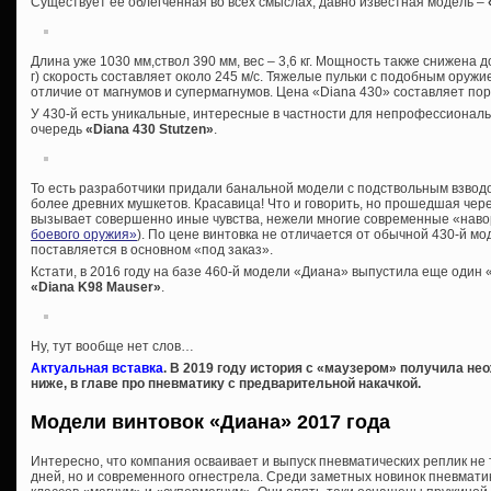
Существует ее облегченная во всех смыслах, давно известная модель –
Длина уже 1030 мм,ствол 390 мм, вес – 3,6 кг. Мощность также снижена д
г) скорость составляет около 245 м/с. Тяжелые пульки с подобным оруж
отличие от магнумов и супермагнумов. Цена «Diana 430» составляет пор
У 430-й есть уникальные, интересные в частности для непрофессиональ
очередь
«Diana 430 Stutzen»
.
То есть разработчики придали банальной модели с подствольным взводо
более древних мушкетов. Красавица! Что и говорить, но прошедшая чер
вызывает совершенно иные чувства, нежели многие современные «наво
боевого оружия»
). По цене винтовка не отличается от обычной 430-й мод
поставляется в основном «под заказ».
Кстати, в 2016 году на базе 460-й модели «Диана» выпустила еще один 
«Diana K98 Mauser»
.
Ну, тут вообще нет слов…
Актуальная вставка
. В 2019 году история с «маузером» получила не
ниже, в главе про пневматику с предварительной накачкой.
Модели винтовок «Диана» 2017 года
Интересно, что компания осваивает и выпуск пневматических реплик не
дней, но и современного огнестрела. Среди заметных новинок пневмати