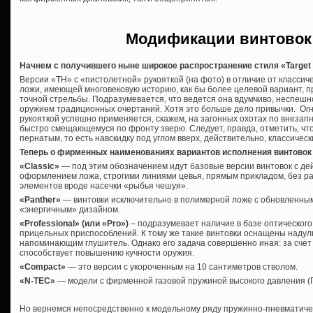
Модификации винтовок
Начнем с получившего ныне широкое распространение стиля «Target 
Версии «ТН» с «пистолетной» рукояткой (на фото) в отличие от класси
ложи, имеющей многовековую историю, как бы более целевой вариант, 
точной стрельбы. Подразумевается, что ведется она вдумчиво, неспешно, 
оружием традиционных очертаний. Хотя это больше дело привычки. Огн
рукояткой успешно применяется, скажем, на загонных охотах по внеза
быстро смещающемуся по фронту зверю. Следует, правда, отметить, что
пернатым, то есть навскидку под углом вверх, действительно, классичес
Теперь о фирменных наименованиях вариантов исполнения винтовок
«Classic»
— под этим обозначением идут базовые версии винтовок с де
оформлением ложа, строгими линиями цевья, прямым прикладом, без р
элементов вроде насечки «рыбья чешуя».
«Panther»
— винтовки исключительно в полимерной ложе с обновленным,
«энергичным» дизайном.
«Professional» (или «Pro»)
– подразумевает наличие в базе оптического
прицельных приспособлений. К тому же такие винтовки оснащены надул
напоминающим глушитель. Однако его задача совершенно иная: за счет
способствует повышению кучности оружия.
«Compact»
— это версии с укороченным на 10 сантиметров стволом.
«N-TEC»
— модели с фирменной газовой пружиной высокого давления (
Но вернемся непосредственно к модельному ряду пружинно-пневматичес