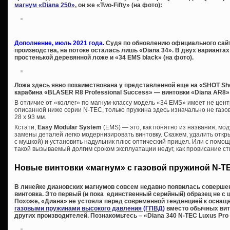
магнум «Diana 250»
, он же «Two-Fifty» (на фото):
Дополнение, июль 2021 года.
Судя по обновлению официального сайта
производства, на потоке осталась лишь «Diana 34». В двух вариантах:
простенькой деревянной ложе и «34 EMS black» (на фото).
Ложа здесь явно позаимствована у представленной еще на «SHOT Sh
карабина «BLASER R8 Professional Success» — винтовки «Diana AR8» 
В отличие от «коллег» по магнум-классу модель «34 EMS» имеет не цент
описанной ниже серии N-TEC, только пружина здесь изначально не газов
28 х 93 мм.
Кстати,
Easy Modular System
(EMS) — это, как понятно из названия, м
замены деталей легко модернизировать винтовку. Скажем, удалить отк
с мушкой) и установить надульник плюс оптический прицел. Или с помо
такой вызываемый долгим сроком эксплуатации недуг, как провисание ст
Новые винтовки «магнум» с газовой пружиной N-T
В линейке диановских магнумов совсем недавно появилась соверше
винтовка. Это первый (и пока единственный серийный) образец не с
Похоже, «Диана» не устояла перед современной тенденцией к осна
газовыми пружинами высокого давления (ГПВД)
вместо обычных вит
других производителей. Познакомьтесь – «Diana 340 N-TEC Luxus Pro