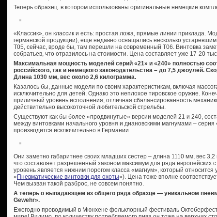
Теперь образец. в котором использованы оригинальные немецкие комп
«Классик», он классик и есть: простая ложа, прямые линии приклада. М
германской продукции), еще недавно оснащались несколько устаревшим
Т05, сейчас, вроде бы, там перешли на современный Т06. Винтовка зам
собратьев, что отразилось на стоимости. Цена составляет уже 17-20 тыс
Максимальная мощность моделей серий «21» и «240» полностью соо
российского, так и немецкого законодательства – до 7,5 джоулей. Ско
Длина 1030 мм, вес около 2,6 килограмма.
Казалось бы, данные модели по своим характеристикам, включая массо
исключительно для детей. Однако это неплохое тировское оружие. Конеч
приличный уровень исполнения, отличная сбалансированность механик
действительно высокоточной любительской стрельбы.
Существуют как бы более «продвинутые» версии моделей 21 и 240, со
между винтовками начального уровня и диановскими магнумами – серия
производится исключительно в Германии.
Они заметно габаритнее своих младших сестер – длина 1110 мм, вес 3,2 
что составляет разрешенный законом максимум для ряда европейских ст
уровень является нижним порогом класса «магнум», который относится у
«
Пневматические винтовки для охоты
»). Цена тоже вполне соответствуе
Чем вызван такой разброс, не совсем понятно.
А теперь о выпадающем из общего ряда образце — уникальном пневм
Gewehr».
Ежегодно проводимый в Мюнхене фольклорный фестиваль Октоберфест
мире! Видимо, по количеству потребляемого пива он тоже на верхних стр