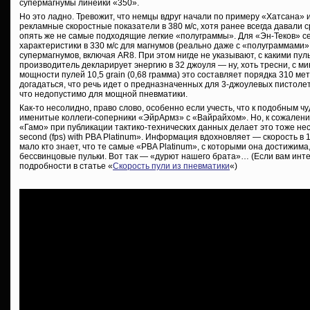
супермагнумы линейки «350».
Но это ладно. Тревожит, что немцы вдруг начали по примеру «Хатсана» 
рекламные скоростные показатели в 380 м/с, хотя ранее всегда давали 
опять же не самые подходящие легкие «полуграммы». Для «Эн-Теков» с
характеристики в 330 м/с для магнумов (реально даже с «полуграммами» —
супермагнумов, включая AR8. При этом нигде не указывают, с какими пу
производитель декларирует энергию в 32 джоуля — ну, хоть тресни, с 
мощности пулей 10,5 grain (0,68 грамма) это составляет порядка 310 мет
догадаться, что речь идет о предназначенных для 3-джоулевых пистолет
что недопустимо для мощной пневматики.
Как-то несолидно, право слово, особенно если учесть, что к подобным ч
именитые коллеги-соперники «ЭйрАрмз» с «Вайрайхом». Но, к сожалению,
«Гамо» при публикации тактико-технических данных делает это тоже неск
second (fps) with PBA Platinum». Информация вдохновляет — скорость в 1
мало кто знает, что те самые «PBA Platinum», с которыми она достижима
бессвинцовые пульки. Вот так — «дурют нашего брата»… (
Если вам инт
подробности в статье «
Скорость пули из пневматики
«)