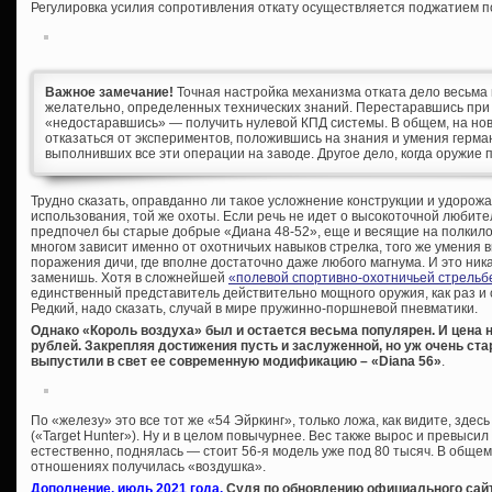
Регулировка усилия сопротивления откату осуществляется поджатием п
Важное замечание!
Точная настройка механизма отката дело весьма
желательно, определенных технических знаний. Перестаравшись при 
«недостаравшись» — получить нулевой КПД системы. В общем, на но
отказаться от экспериментов, положившись на знания и умения герма
выполнивших все эти операции на заводе. Другое дело, когда оружие по
Трудно сказать, оправданно ли такое усложнение конструкции и удорож
использования, той же охоты. Если речь не идет о высокоточной любите
предпочел бы старые добрые «Диана 48-52», еще и весящие на полкилог
многом зависит именно от охотничьих навыков стрелка, того же умения
поражения дичи, где вполне достаточно даже любого магнума. И это ни
заменишь. Хотя в сложнейшей
«полевой спортивно-охотничьей стрельбе»
единственный представитель действительно мощного оружия, как раз и 
Редкий, надо сказать, случай в мире пружинно-поршневой пневматики.
Однако «Король воздуха» был и остается весьма популярен. И цена н
рублей. Закрепляя достижения пусть и заслуженной, но уж очень ст
выпустили в свет ее современную модификацию – «Diana 56»
.
По «железу» это все тот же «54 Эйркинг», только ложа, как видите, здес
(«Target Hunter»). Ну и в целом повычурнее. Вес также вырос и превыси
естественно, поднялась — стоит 56-я модель уже под 80 тысяч. В обще
отношениях получилась «воздушка».
Дополнение, июль 2021 года.
Судя по обновлению официального сайта