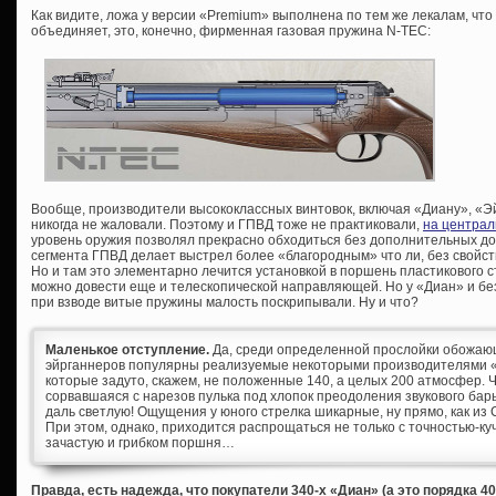
Как видите, ложа у версии «Premium» выполнена по тем же лекалам, что и
объединяет, это, конечно, фирменная газовая пружина N-TEC:
Вообще, производители высококлассных винтовок, включая «Диану», «Э
никогда не жаловали. Поэтому и ГПВД тоже не практиковали,
на централ
уровень оружия позволял прекрасно обходиться без дополнительных дор
сегмента ГПВД делает выстрел более «благородным» что ли, без свойст
Но и там это элементарно лечится установкой в поршень пластикового с
можно довести еще и телескопической направляющей. Но у «Диан» и без
при взводе витые пружины малость поскрипывали. Ну и что?
Маленькое отступление.
Да, среди определенной прослойки обожаю
эйрганнеров популярны реализуемые некоторыми производителями 
которые задуто, скажем, не положенные 140, а целых 200 атмосфер. Ч
сорвавшаяся с нарезов пулька под хлопок преодоления звукового бар
даль светлую! Ощущения у юного стрелка шикарные, ну прямо, как из 
При этом, однако, приходится распрощаться не только с точностью-куч
зачастую и грибком поршня…
Правда, есть надежда, что покупатели 340-х «Диан» (а это порядка 4