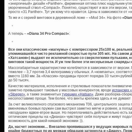
«энергичный» дизайн «Panther», фирменная оптика плюс надульник-утя
укороченный ствол «Compact». Понятно, существуют и все эти версии, та
просто «31 Panther». Тут уж кому что нравится. Цены в зависимости от 
То же и с серией винтовок в деревянной ложе – «Mod 34». На фото
«Dian
А теперь –
«Diana 34 Pro Compact»
:
Все они классические «магнумы» с компрессором 25х100 м, реальной
упоминавшейся чисто рекламной скоростью пули 305 м/с. На самом
«Хатсанов») выдают ее исключительно со сверхлегкими пульками, к
винтовок такой мощности. И уж тем более эти несерьезные снаряды н
Массогабаритные характеристики колеблются в зависимости от версии.
тяжелее – 3,7 против 3,4 килограмма у обычных. А «компакты», соответс
вместо 1160 мм. За «Классик» продавцы просят порядка 33 тысяч рубле
до 50 тысяч.
Качество материалов, исполнения и стрелковые показатели пневматиче
заметно превышают таковые у массовых конкурентов, вроде
испанских 
«Stoeger»
, а также знаменитых
турецких «Hatsan»
. Даже разборка-сборк
несопоставимо проще. Тем более, что винты крепежа здесь и не думают
За счет великолепного спускового механизма Т06, центрального зацепа
вменяемых боевых пружин сам выстрел заметно мягче и ровнее, а попад
«воздушек» вдвое-втрое выше. Но переплачивать действительно есть за 
оптические прицелы на «Дианах» чувствуют себя получше и живут подоль
возможность для какой-никакой экономии :)).
Да, насчет экономии… Внезапно проявившаяся у ведущих мировых п
крайне бюджетных по их меркам образцов затронула и «Диану». Перво