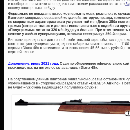
и вообще о пневматике с неподвижным стволом рассказано в статье «
Ви
посему повторяться не буду.
Формально не попадая в класс «супермагнумов», реально это оружие
Винтовки мощные, с серьезной «отдачей», которую, правда, компенс
по скоростным характеристикам уступают той же «Диане 350» всего н
грамма (которые только и должны использоваться с подобным оружие
«Полуграммы» летят за 320 м/с. Куда уж больше! При этом точность
нежели у любых супермагнумов, включая «сестричку» 350-й серии.
Винтовки пригодны как для точной любительской стрельбы, так и для ох
соответствуют супермагнумам, однако габариты заметно меньше – 1100 
версии «Diana 48» в зависимости от исполнения 45-55 тысяч рублей, сто
верхней планке.
Дополнение, июль 2021 года.
Судя по обновлению официального сайта
производства, на потоке осталась лишь «Diana 48».
На родственном данным винтовкам уникальном образце остановимся чут
упоминавшемся в историческом разделе статьи
«Diana 54 Airking»
. Пов
не будет – уж очень выдающееся получилось оружие: