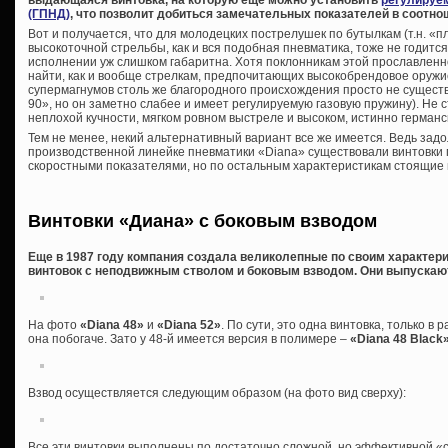
выдающаяся винтовка, на которую еще можно установить
регулируе
(ГПНД)
, что позволит добиться замечательных показателей в соотн
Вот и получается, что для молодецких пострелушек по бутылкам (т.н. «п
высокоточной стрельбы, как и вся подобная пневматика, тоже не годится
исполнении уж слишком габаритна. Хотя поклонникам этой прославленн
найти, как и вообще стрелкам, предпочитающих высокобрендовое оружи
супермагнумов столь же благородного происхождения просто не существ
90», но он заметно слабее и имеет регулируемую газовую пружину). Не 
неплохой кучности, мягком ровном выстреле и высоком, истинно германс
Тем не менее, некий альтернативный вариант все же имеется. Ведь зад
производственной линейке пневматики «Diana» существовали винтовки пу
скоростными показателями, но по остальным характеристикам стоящие 
Винтовки «Диана» с боковым взводом
Еще в 1987 году компания создала великолепные по своим характе
винтовок с неподвижным стволом и боковым взводом. Они выпускаютс
На фото
«Diana 48»
и
«Diana 52»
. По сути, это одна винтовка, только 
она побогаче. Зато у 48-й имеется версия в полимере –
«Diana 48 Black
Взвод осуществляется следующим образом (на фото вид сверху):
Все эти винтовки выполнены по достаточно сложной, но эффективной «с