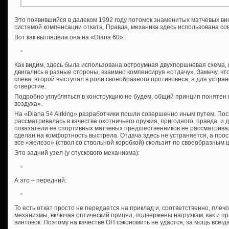
Это появившийся в далеком 1992 году потомок знаменитых матчевых ви
системой компенсации отката. Правда, механика здесь использована с
Вот как выглядела она на «Diana 60»:
Как видим, здесь была использована остроумная двухпоршневая схема,
двигались в разные стороны, взаимно компенсируя «отдачу». Замечу, чт
слева, второй выступал в роли своеобразного противовеса, а для устра
отверстие.
Подробно углубляться в конструкцию не будем, общий принцип понятен 
воздуха».
На «Diana 54 Airking» разработчики пошли совершенно иным путем. Пос
рассматривалась в качестве охотничьего оружия, пригодного, правда, и 
показатели ее спортивных матчевых предшественников не рассматривал
сделан на комфортность выстрела. Отдача здесь не устраняется, а прос
все «железо» (ствол со ствольной коробкой) скользит по своеобразны
Это задний узел (у спускового механизма):
А это – передний:
То есть откат просто не передается на приклад и, соответственно, плечо
механизмы, включая оптический прицел, подвержены нагрузкам, как и 
винтовок. Поэтому на качестве ОП сэкономить не удастся, за мощь всегд