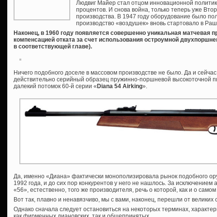
Людвиг Майер стал отцом инновационной политик
процентов. И снова война, только теперь уже Вто
производства. В 1947 году оборудование было по
производство «воздушек» вновь стартовало в Раш
Наконец, в 1960 году появляется совершенно уникальная матчевая п
компенсацией отката за счет использования остроумной двухпоршнево
в соответствующей главе).
Ничего подобного доселе в массовом производстве не было. Да и сейчас
действительно серийный образец пружинно-поршневой высокоточной пн
далекий потомок 60-й серии «
Diana 54 Airking
».
Да, именно «Диана» фактически монополизировала рынок подобного ору
1992 года, и до сих пор конкурентов у него не нашлось. За исключение
«56», естественно, того же производителя, речь о которой, как и о само
Вот так, плавно и ненавязчиво, мы с вами, наконец, перешли от велики
Однако сначала следует остановиться на некоторых терминах, характе
как фирменных диановских, так и общепринятых.