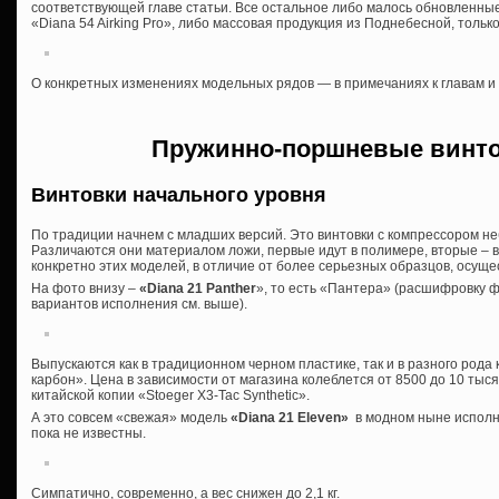
соответствующей главе статьи. Все остальное либо малось обновленны
«Diana 54 Airking Pro», либо массовая продукция из Поднебесной, тольк
О конкретных изменениях модельных рядов — в примечаниях к главам и
Пружинно-поршневые винто
Винтовки начального уровня
По традиции начнем с младших версий. Это винтовки с компрессором не
Различаются они материалом ложи, первые идут в полимере, вторые – в 
конкретно этих моделей, в отличие от более серьезных образцов, осуще
На фото внизу –
«Diana 21 Panther
», то есть «Пантера» (расшифровку
вариантов исполнения см. выше).
Выпускаются как в традиционном черном пластике, так и в разного род
карбон». Цена в зависимости от магазина колеблется от 8500 до 10 тыся
китайской копии «Stoeger X3-Tac Synthetic».
А это совсем «свежая» модель
«Diana 21 Eleven»
в модном ныне исполне
пока не известны.
Симпатично, современно, а вес снижен до 2,1 кг.