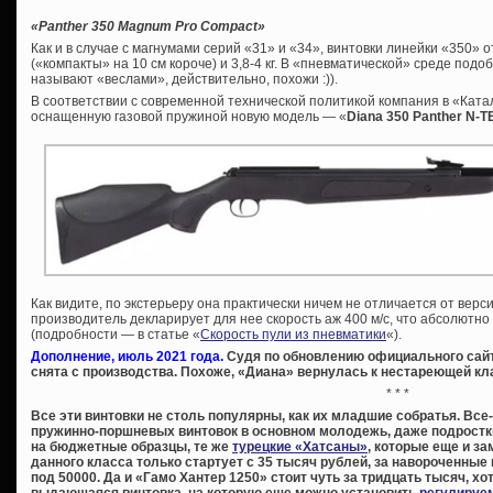
«Panther 350 Magnum Pro Compact»
Как и в случае с магнумами серий «31» и «34», винтовки линейки «350» 
(«компакты» на 10 см короче) и 3,8-4 кг. В «пневматической» среде под
называют «веслами», действительно, похожи :)).
В соответствии с современной технической политикой компания в «Кат
оснащенную газовой пружиной новую модель — «
Diana 350 Panther N-T
Как видите, по экстерьеру она практически ничем не отличается от верс
производитель декларирует для нее скорость аж 400 м/с, что абсолютно
(подробности — в статье «
Скорость пули из пневматики
«).
Дополнение, июль 2021 года.
Судя по обновлению официального сайт
снята с производства. Похоже, «Диана» вернулась к нестареющей кл
* * *
Все эти винтовки не столь популярны, как их младшие собратья. Вс
пружинно-поршневых винтовок в основном молодежь, даже подростки
на бюджетные образцы, те же
турецкие «Хатсаны»
, которые еще и з
данного класса только стартует с 35 тысяч рублей, за навороченн
под 50000. Да и «Гамо Хантер 1250» стоит чуть за тридцать тысяч, хо