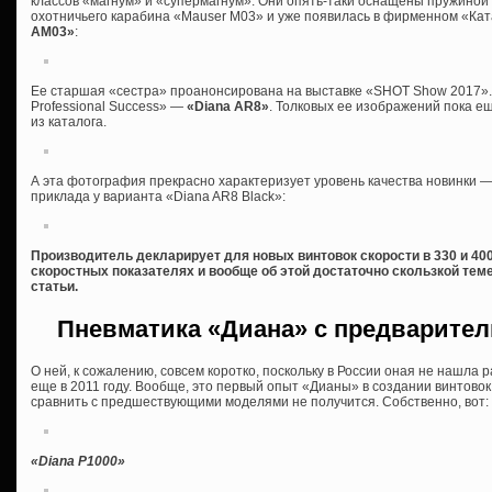
классов «магнум» и «супермагнум». Они опять-таки оснащены пружиной
охотничьего карабина «Mauser M03» и уже появилась в фирменном «Ка
AM03»
:
Ее старшая «сестра» проанонсирована на выставке «SHOT Show 2017»
Professional Success» —
«Diana AR8»
. Толковых ее изображений пока е
из каталога.
А эта фотография прекрасно характеризует уровень качества новинки 
приклада у варианта «Diana AR8 Black»:
Производитель декларирует для новых винтовок скорости в 330 и 400 
скоростных показателях и вообще об этой достаточно скользкой тем
статьи.
Пневматика «Диана» с предварител
О ней, к сожалению, совсем коротко, поскольку в России оная не нашла
еще в 2011 году. Вообще, это первый опыт «Дианы» в создании винтовок
сравнить с предшествующими моделями не получится. Собственно, вот:
«
Diana P1000»