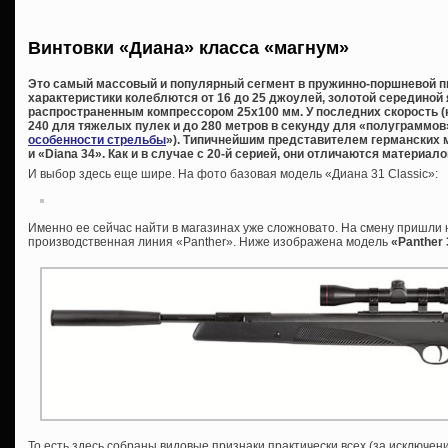
Винтовки «Диана» класса «магнум»
Это самый массовый и популярный сегмент в пружинно-поршневой п
характеристики колеблются от 16 до 25 джоулей, золотой середино
распространенным компрессором 25х100 мм. У последних скорость (не
240 для тяжелых пулек и до 280 метров в секунду для «полуграммов»
особенности стрельбы
»). Типичнейшим представителем германских 
и «Diana 34». Как и в случае с 20-й серией, они отличаются материал
И выбор здесь еще шире. На фото базовая модель «Диана 31 Classic»:
Именно ее сейчас найти в магазинах уже сложновато. На смену пришли
производственная линия «Panther». Ниже изображена модель
«Panther
То есть здесь собраны видовые признаки практически всех (за исключен