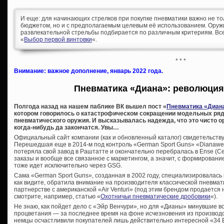
И еще: для начинающих стрелков при покупке пневматики важно не то
бюджетом, но и с предполагаемым целевым её использованием. Оружи
развлекательной стрельбы подбирается по различным критериям. Вс
«
Выбор первой винтовки
«.
* * *
Внимание: важное дополнение, январь 2022 года.
Пневматика «Диана»: революци
Полгода назад на нашем паблике ВК вышел пост «
Пневматика «Диан
котором говорилось о катастрофическом сокращении модельных ряд
пневматического оружия. И высказывалась надежда, что это чисто о
когда-нибудь да закончатся. Увы…
Официальный сайт компании (как и обновленный каталог) свидетельству
Перешедшая еще в 2014-м под контроль «German Sport Guns» «Dianawe
потеряла свой завод в Раштатте и окончательно перебралась в Ense (
заказы и вообще все связанное с маркетингом, а значит, с формирован
тоже идет исключительно через GSG.
Сама «German Sport Guns», созданная в 2002 году, специализировалась н
как видите, обратила внимание на производителя классической пневмат
партнерстве с американской «Air Venturi» (под этим брендом продаетс
смотрите, например, статью «
Охотничьи пневматические дробовики
«).
Не знаю, как пойдет дело с «Эйр Венчури», но для «Дианы» минувшие в
процветания — за последнее время на фоне исчезновения из производ
немцы осчастливили покупателей лишь действительно интересной «34 E