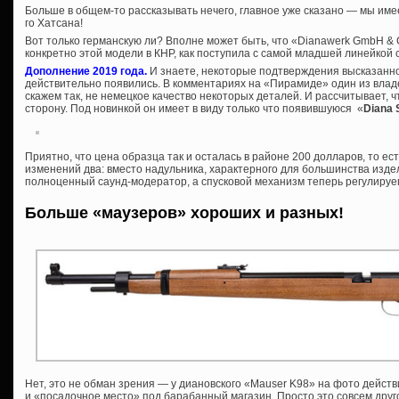
Больше в общем-то рассказывать нечего, главное уже сказано — мы име
го Хатсана!
Вот только германскую ли? Вполне может быть, что «Dianawerk GmbH &
конкретно этой модели в КНР, как поступила с самой младшей линейко
Дополнение 2019 года.
И знаете, некоторые подтверждения высказанн
действительно появились. В комментариях на «Пирамиде» один из владе
скажем так, не немецкое качество некоторых деталей. И рассчитывает, ч
сторону. Под новинкой он имеет в виду только что появившуюся «
Diana 
Приятно, что цена образца так и осталась в районе 200 долларов, то ес
изменений два: вместо надульника, характерного для большинства изде
полноценный саунд-модератор, а спусковой механизм теперь регулируе
Больше «маузеров» хороших и разных!
Нет, это не обман зрения — у диановского «Mauser K98» на фото действ
и «посадочное место» под барабанный магазин. Просто это совсем друг