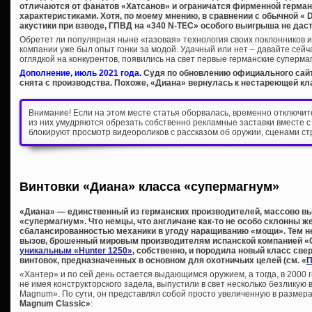
отличаются от фанатов «Хатсанов» и ограничатся фирменной герма
характеристиками. Хотя, по моему мнению, в сравнении с обычной « D
акустики при взводе, ГПВД на «340 N-TEC» особого выигрыша не даст
Обретет ли популярная ныне «газовая» технология своих поклонников и
компании уже был опыт гонки за модой. Удачный или нет – давайте сейча
оглядкой на конкурентов, появились на свет первые германские супермаг
Дополнение, июль 2021 года.
Судя по обновлению официального сайт
снята с производства. Похоже, «Диана» вернулась к нестареющей кл
Внимание! Если на этом месте статья оборвалась, временно отключи
из них умудряются обрезать собственно рекламные заставки вместе с
блокируют просмотр видеороликов с рассказом об оружии, сценами ст
Винтовки «Диана» класса «супермагнум»
«Диана» — единственный из германских производителей, массово в
«супермагнум». Что немцы, что англичане как-то не особо склонны 
сбалансированностью механики в угоду наращиванию «мощи». Тем не 
вызов, брошенный мировым производителям испанской компанией «G
уникальным «Hunter 1250»
, собственно, и породила новый класс с
винтовок, предназначенных в основном для охотничьих целей (см. «
П
«Хантер» и по сей день остается выдающимся оружием, а тогда, в 2000 г
не имея конструкторского задела, выпустили в свет несколько безликую 
Magnum». По сути, он представлял собой просто увеличенную в разме
Magnum Classic»
: