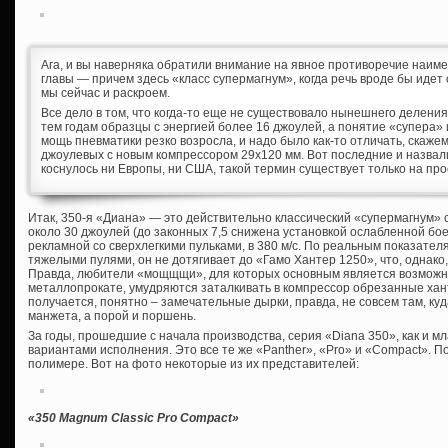
Ага, и вы наверняка обратили внимание на явное противоречие наим
главы — причем здесь «класс супермагнум», когда речь вроде бы идет
мы сейчас и раскроем.
Все дело в том, что когда-то еще не существовало нынешнего делени
тем годам образцы с энергией более 16 джоулей, а понятие «супера» 
мощь пневматики резко возросла, и надо было как-то отличать, скаже
джоулевых с новым компрессором 29х120 мм. Вот последние и назвал
коснулось ни Европы, ни США, такой термин существует только на пр
Итак, 350-я «Диана» — это действительно классический «супермагнум» 
около 30 джоулей (до законных 7,5 снижена установкой ослабленной бое
рекламной со сверхлегкими пульками, в 380 м/с. По реальным показателя
тяжелыми пулями, он не дотягивает до «Гамо Хантер 1250», что, однако
Правда, любители «мощщщи», для которых основным является возможно
металлопрокате, умудряются заталкивать в компрессор обрезанные хант
получается, понятно – замечательные дырки, правда, не совсем там, ку
манжета, а порой и поршень.
За годы, прошедшие с начала производства, серия «Diana 350», как и 
вариантами исполнения. Это все те же «Panther», «Pro» и «Compact». Пос
полимере. Вот на фото некоторые из их представителей:
«350
Magnum
Classic
Pro Compact»