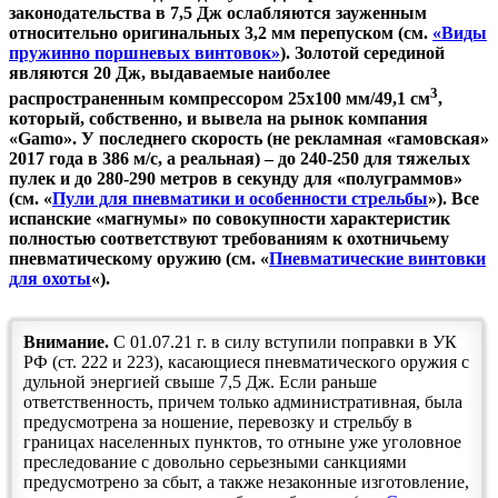
законодательства в 7,5 Дж ослабляются зауженным
относительно оригинальных 3,2 мм перепуском (см.
«Виды
пружинно поршневых винтовок»
). Золотой серединой
являются 20 Дж, выдаваемые наиболее
3
распространенным компрессором 25х100 мм/49,1 см
,
который, собственно, и вывела на рынок компания
«
Gamo». У последнего скорость (не рекламная «гамовская»
2017 года в 386 м/с, а реальная) – до 240-250 для тяжелых
пулек и до 280-290 метров в секунду для «полуграммов»
(см. «
Пули для пневматики и особенности стрельбы
»). Все
испанские «магнумы» по совокупности характеристик
полностью соответствуют требованиям к охотничьему
пневматическому оружию (см. «
Пневматические винтовки
для охоты
«).
Внимание.
С 01.07.21 г. в силу вступили поправки в УК
РФ (ст. 222 и 223), касающиеся пневматического оружия с
дульной энергией свыше 7,5 Дж. Если раньше
ответственность, причем только административная, была
предусмотрена за ношение, перевозку и стрельбу в
границах населенных пунктов, то отныне уже уголовное
преследование с довольно серьезными санкциями
предусмотрено за сбыт, а также незаконные изготовление,