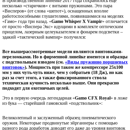
В производственной линейке 2017 года сохранилось еще
несколько «старичков» с витыми пружинами. Это пара
«Висперов» (от слова «шепот»), оснащенных вполне
работоспособными глушителями, появившимися на моделях
«Гамо» года три назад. «
Gamo
Whisper
X
Vampir
» отличается
от просто «Виспера Экс» идущими в комплекте оптическим
прицелом, лазерным целеуказателем и фонарем подсветки –
эдакий «тактический вампир» получился:
Все вышерассмотренные модели являются винтовками-
переломками. Но в фирменной линейке имеются и образцы
с подствольным взводом (см.
«Виды пружинно поршневых
винтовок»
). Мощность при таком же компрессоре 25х100
мм у них чуть-чуть ниже, чем у собратьев (18 Дж), но как
раз за счет этого, а также фиксированного ствола
техническая кучность несколько выше. Они прекрасно
подходят для охотничьих целей.
Это в первую очередь легендарная «
Gamo
CFX
Royal
» в ложе
из бука — старейший гамовский «подствольник»:
Великолепный и заслуженный образец пневматического
оружия. Некоторые продвинутые эйрганнеры с помощью
разного рода доработок доводят его даже до уровня винтовок