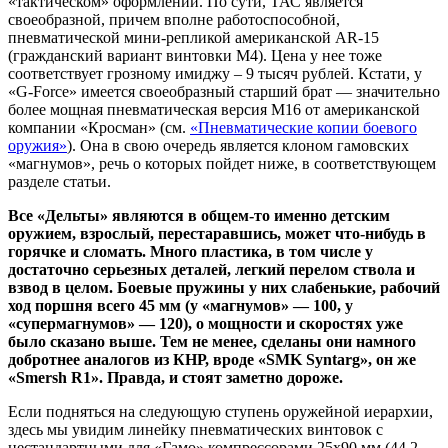
«тактическом» оформлении. По сути, ТАС является
своеобразной, причем вполне работоспособной,
пневматической мини-репликой американской AR-15
(гражданский вариант винтовки М4). Цена у нее тоже
соответствует грозному имиджу – 9 тысяч рублей. Кстати, у
«G-Force» имеется своеобразный старший брат — значительно
более мощная пневматическая версия М16 от американской
компании «Кросман» (см.
«Пневматические копии боевого
оружия»
). Она в свою очередь является клоном гамовских
«магнумов», речь о которых пойдет ниже, в соответствующем
разделе статьи.
Все «Дельты» являются в общем-то именно детским
оружием, взрослый, перестаравшись, может что-нибудь в
горячке и сломать. Много пластика, в том числе у
достаточно серьезных деталей, легкий перелом ствола и
взвод в целом. Боевые пружины у них слабенькие, рабочий
ход поршня всего 45 мм (у «магнумов» — 100, у
«супермагнумов» — 120), о мощности и скоростях уже
было сказано выше. Тем не менее, сделаны они намного
добротнее аналогов из КНР, вроде «
SMK
Syntarg», он же
«
Smersh
R1». Правда, и стоят заметно дороже.
Если подняться на следующую ступень оружейной иерархии,
здесь мы увидим линейку пневматических винтовок с
нестандартными для «Гамо» компрессорами 25х90 мм (44,2