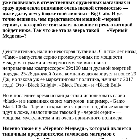
уже появилась в отечественных оружейных магазинах и
сразу привлекла внимание очень низкой стоимостью —
ниже даже, чем у бюджетной линейки «Big Cat». И уж
точно дешевле, чем представители мощной «черной
серии», с которой ее связывает название и речь о которой
пойдет ниже. Так что же это за зверь такой — «Черный
Медведь»?
Действительно, налицо некоторая путаница. С пяток лет назад
«Гамо» выпустила серию промежуточных по мощности
между магнумами и супермагнумами винтовок с
непривычным компрессором 29х100 мм и дульной энергией
порядка 25-26 джоулей (сама компания декларирует и вовсе 29
Дж, но такова уж ее маркетинговая политика, начиная с 2017
года). Это «Black Knight», «Black Fusion» и «Black Bull».
Но в последнее время испанцы стали использовать слово
«black» и в названиях своих магнумов, например, «Gamo
Black 1000». Ларчик открывается просто: подобные модели
идут в ложе, аналогичном таковой у «черной серии» —
мощном, мускулистом и из очень приличного полимера.
Именно такое и у «Черного Медведя», который является
типичным представителем гамовских магнумов с