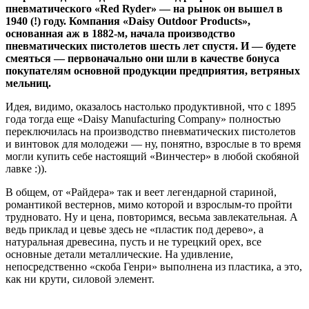
пневматического «Red Ryder» — на рынок он вышел в
1940 (!) году. Компания «Daisy Outdoor Products»,
основанная аж в 1882-м, начала производство
пневматических пистолетов шесть лет спустя. И — будете
смеяться — первоначально они шли в качестве бонуса
покупателям основной продукции предприятия, ветряных
мельниц.
Идея, видимо, оказалось настолько продуктивной, что с 1895
года тогда еще «Daisy Manufacturing Company» полностью
переключилась на производство пневматических пистолетов
и винтовок для молодежи — ну, понятно, взрослые в то время
могли купить себе настоящий «Винчестер» в любой скобяной
лавке :)).
В общем, от «Райдера» так и веет легендарной стариной,
романтикой вестернов, мимо которой и взрослым-то пройти
трудновато. Ну и цена, повторимся, весьма завлекательная. А
ведь приклад и цевье здесь не «пластик под дерево», а
натуральная древесина, пусть и не турецкий орех, все
основные детали металлические. На удивление,
непосредственно «скоба Генри» выполнена из пластика, а это,
как ни крути, силовой элемент.