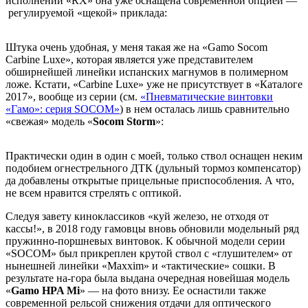
исполнении «RX» она уже оснащена современной опцией —
регулируемой «щекой» приклада:
Штука очень удобная, у меня такая же на «Gamo Socom
Carbine Luxe», которая является уже представителем
обширнейшей линейки испанских магнумов в полимерном
ложе. Кстати, «Carbine Luxe» уже не присутствует в «Каталоге
2017», вообще из серии (см.
«Пневматические винтовки
«Гамо»: серия SOCOM»
) в нем осталась лишь сравнительно
«свежая» модель «
Socom
Storm
»:
Практически один в один с моей, только ствол оснащен неким
подобием огнестрельного ДТК (дульный тормоз компенсатор)
да добавлены открытые прицельные приспособления. А что,
не всем нравится стрелять с оптикой.
Следуя завету киноклассиков «куй железо, не отходя от
кассы!», в 2018 году гамовцы вновь обновили модельный ряд
пружинно-поршневых винтовок. К обычной модели серии
«SOCOM» был прикреплен крутой ствол с «глушителем» от
нынешней линейки «Maxxim» и «тактические» сошки. В
результате на-гора была выдана очередная новейшая модель
«
Gamo HPA Mi
» — на фото внизу. Ее оснастили также
современной рельсой снижения отдачи для оптического