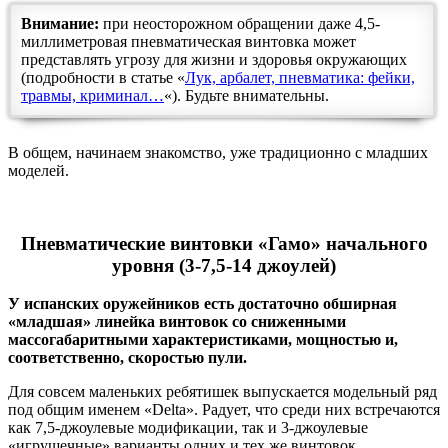
Внимание:
при неосторожном обращении даже 4,5-
миллиметровая пневматическая винтовка может
представлять угрозу для жизни и здоровья окружающих
(подробности в статье «
Лук, арбалет, пневматика: фейки,
травмы, криминал…
«). Будьте внимательны.
В общем, начинаем знакомство, уже традиционно с младших
моделей.
Пневматические винтовки «Гамо» начального
уровня (3-7,5-14 джоулей)
У испанских оружейников есть достаточно обширная
«младшая» линейка винтовок со сниженными
массогабаритными характеристиками, мощностью и,
соответственно, скоростью пули.
Для совсем маленьких ребятишек выпускается модельный ряд
под общим именем «Delta». Радует, что среди них встречаются
как 7,5-джоулевые модификации, так и 3-джоулевые
«игрушечные» варианты одних и тех же винтовок.