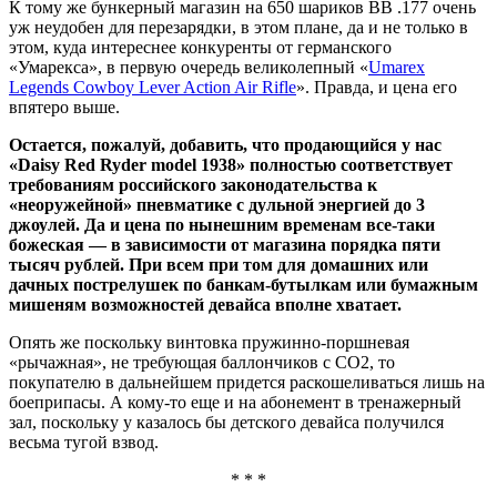
К тому же бункерный магазин на 650 шариков ВВ .177 очень
уж неудобен для перезарядки, в этом плане, да и не только в
этом, куда интереснее конкуренты от германского
«Умарекса», в первую очередь великолепный «
Umarex
Legends Cowboy Lever Action Air Rifle
». Правда, и цена его
впятеро выше.
Остается, пожалуй, добавить, что продающийся у нас
«Daisy Red Ryder model 1938» полностью соответствует
требованиям российского законодательства к
«неоружейной» пневматике с дульной энергией до 3
джоулей. Да и цена по нынешним временам все-таки
божеская — в зависимости от магазина порядка пяти
тысяч рублей. При всем при том для домашних или
дачных пострелушек по банкам-бутылкам или бумажным
мишеням возможностей девайса вполне хватает.
Опять же поскольку винтовка пружинно-поршневая
«рычажная», не требующая баллончиков с СО2, то
покупателю в дальнейшем придется раскошеливаться лишь на
боеприпасы. А кому-то еще и на абонемент в тренажерный
зал, поскольку у казалось бы детского девайса получился
весьма тугой взвод.
* * *