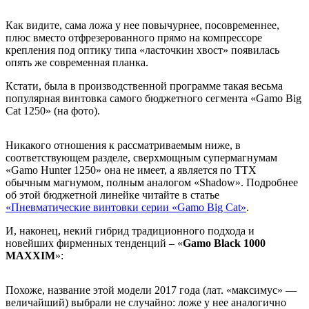
Как видите, сама ложа у нее повычурнее, посовременнее,
плюс вместо отфрезерованного прямо на компрессоре
крепления под оптику типа «ласточкин хвост» появилась
опять же современная планка.
Кстати, была в производственной программе такая весьма
популярная винтовка самого бюджетного сегмента «Gamo Big
Cat 1250» (на фото).
Никакого отношения к рассматриваемым ниже, в
соответствующем разделе, сверхмощным супермагнумам
«Gamo Hunter 1250» она не имеет, а является по ТТХ
обычным магнумом, полным аналогом «Shadow». Подробнее
об этой бюджетной линейке читайте в статье
«Пневматические винтовки серии «Gamo Big Cat»
.
И, наконец, некий гибрид традиционного подхода и
новейших фирменных тенденций – «
Gamo
Black 1000
MAXXIM
»:
Похоже, название этой модели 2017 года (лат. «максимус» —
величайший) выбрали не случайно: ложе у нее аналогично