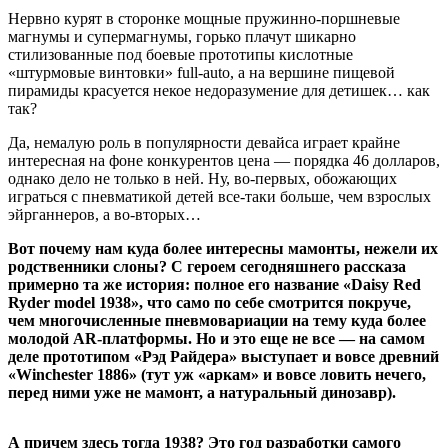
Нервно курят в сторонке мощные пружинно-поршневые
магнумы и супермагнумы, горько плачут шикарно
стилизованные под боевые прототипы кислотные
«штурмовые винтовки» full-auto, а на вершине пищевой
пирамиды красуется некое недоразумение для детишек… как
так?
Да, немалую роль в популярности девайса играет крайне
интересная на фоне конкурентов цена — порядка 46 долларов,
однако дело не только в ней. Ну, во-первых, обожающих
играться с пневматикой детей все-таки больше, чем взрослых
эйрганнеров, а во-вторых…
Вот почему нам куда более интересны мамонты, нежели их
родственники слоны? С героем сегодняшнего рассказа
примерно та же история: полное его название «Daisy Red
Ryder model 1938», что само по себе смотрится покруче,
чем многочисленные пневмовариации на тему куда более
молодой AR-платформы. Но и это еще не все — на самом
деле прототипом «Рэд Райдера» выступает и вовсе древний
«Winchester 1886» (тут уж «аркам» и вовсе ловить нечего,
перед ними уже не мамонт, а натуральный динозавр).
А причем здесь тогда 1938? Это год разработки самого