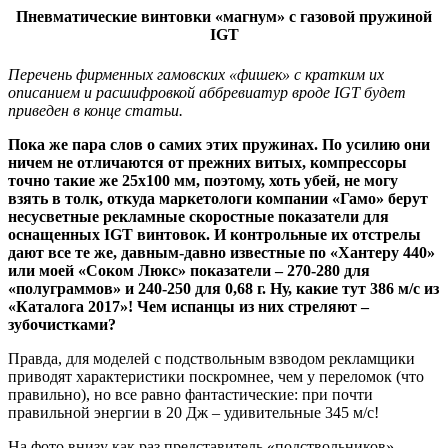
Пневматические винтовки «магнум» с газовой пружиной
IGT
Перечень фирменных гамовских «фишек» с кратким их
описанием и расшифровкой аббревиатур вроде IGT будет
приведен в конце статьи.
Пока же пара слов о самих этих пружинах. По усилию они
ничем не отличаются от прежних витых, компрессоры
точно такие же 25х100 мм, поэтому, хоть убей, не могу
взять в толк, откуда маркетологи компании «Гамо» берут
несусветные рекламные скоростные показатели для
оснащенных IGT винтовок. И контрольные их отстрелы
дают все те же, давным-давно известные по «Хантеру 440»
или моей «Соком Люкс» показатели – 270-280 для
«полуграммов» и 240-250 для 0,68 г. Ну, какие тут 386 м/с из
«Каталога 2017»! Чем испанцы из них стреляют –
зубочистками?
Правда, для моделей с подствольным взводом рекламщики
приводят характеристики поскромнее, чем у переломок (что
правильно), но все равно фантастические: при почти
правильной энергии в 20 Дж – удивительные 345 м/с!
На фото внизу как раз представитель «подствольников»,