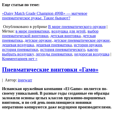
Еще статьи по теме:
«Daisy Match Grade Champion 499B» — матчевое
пневматическое ружье. Такие бывают?
Опубликовано в рубрике
В мире пневматического оружия
|
Метки:
в мире пневматики
,
воздушка для детей
,
выбор
пневматической винтовки
,
детская винтовка
,
детская
пневматика
,
детское оружие
,
детское пневматическое оружие
,
дешевая воздушка
,
дешевая пневматика
,
история оружия
,
история пневматики
,
история пневматического
,
какую
выбрать воздушку
,
легенды пневматики
,
недорогая воздушка
|
Комментариев нет »
Пневматические винтовки «Гамо»
|
Автор:
ingewarr
Испанская оружейная компания «El Gamo» является по-
своему уникальной. В разные годы созданные ею образцы
заложили основы целых классов пружинно-поршневых
винтовок, и по сей день появляющиеся новинки
оперативно копируются даже ведущими производителями.