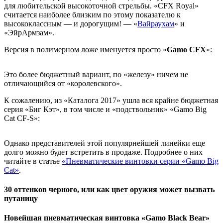
для любительской высокоточной стрельбы. «CFX Royal»
считается наиболее близким по этому показателю к
высококлассным — и дорогущим! — «
Вайраухам
» и
«ЭйрАрмзам».
Версия в полимерном ложе именуется просто «
Gamo
CFX
»:
Это более бюджетный вариант, по «железу» ничем не
отличающийся от «королевского».
К сожалению, из «Каталога 2017» ушла вся крайне бюджетная
серия «Биг Кэт», в том числе и «подствольник» «Gamo Big
Cat CF-S»:
Однако представителей этой популярнейшей линейки еще
долго можно будет встретить в продаже. Подробнее о них
читайте в статье
«Пневматические винтовки серии «Gamo Big
Cat»
.
30 оттенков черного, или как цвет оружия может вызвать
путаницу
Новейшая пневматическая винтовка «Gamo Black Bear»