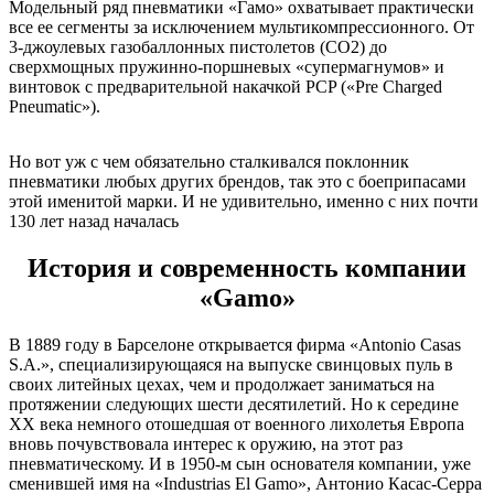
Модельный ряд пневматики «Гамо» охватывает практически
все ее сегменты за исключением мультикомпрессионного. От
3-джоулевых газобаллонных пистолетов (CO2) до
сверхмощных пружинно-поршневых «супермагнумов» и
винтовок с предварительной накачкой PCP («Pre Charged
Pneumatic»).
Но вот уж с чем обязательно сталкивался поклонник
пневматики любых других брендов, так это с боеприпасами
этой именитой марки. И не удивительно, именно с них почти
130 лет назад началась
История и современность компании
«
Gamo»
В 1889 году в Барселоне открывается фирма «Antonio Casas
S.A.», специализирующаяся на выпуске свинцовых пуль в
своих литейных цехах, чем и продолжает заниматься на
протяжении следующих шести десятилетий. Но к середине
XX века немного отошедшая от военного лихолетья Европа
вновь почувствовала интерес к оружию, на этот раз
пневматическому. И в 1950-м сын основателя компании, уже
сменившей имя на «Industrias El Gamo», Антонио Касас-Серра