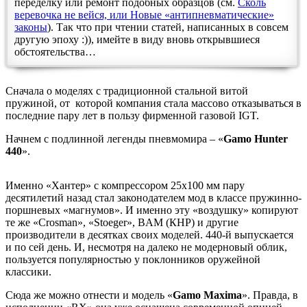
переделку или ремонт подобных образцов (см.
Сколь
веревочка не вейся, или Новые «антипневматические»
законы
). Так что при чтении статей, написанных в совсем
другую эпоху :)), имейте в виду вновь открывшиеся
обстоятельства…
Сначала о моделях с традиционной стальной витой
пружиной, от которой компания стала массово отказываться в
последние пару лет в пользу фирменной газовой IGT.
Начнем с подлинной легенды пневмомира – «
Gamo Hunter
440
».
Именно «Хантер» с компрессором 25х100 мм пару
десятилетий назад стал законодателем мод в классе пружинно-
поршневых «магнумов». И именно эту «воздушку» копируют
те же «Crosman», «Stoeger», BAM (КНР) и другие
производители в десятках своих моделей. 440-й выпускается
и по сей день. И, несмотря на далеко не модерновый облик,
пользуется популярностью у поклонников оружейной
классики.
Сюда же можно отнести и модель «
Gamo
Maxima
». Правда, в