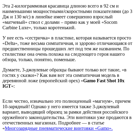
Эта 2-килограммовая красавица длиною всего в 92 см и
наименьшими мощностными/скоростными показателями (до 3
Дж и 130 м/с) в линейке имеет совершенно взрослый
«матчевый» ствол с долами – прямо как у моей «Socom
Carbine Luxe», только коротенький.
У нее есть «сестричка» в пластике, которая называется просто
«Delta», тоже весьма симпатичная, и здорово отличающаяся от
предшественницы прошедших лет под тем же названием. По
стилистике она очень похожа на следующего героя нашего
обзора, только, понятно, поменьше.
Думаете, 3-джоулевые образцы бывают только вот такие, «в
гостях у сказки»? Как вам вот эта симпатичная модель в
деревянной ложе (европейский орех) «
Gamo Fast Shot 10x
IGT
«:
Если честно, изначально это полноценный «магнум», причем
10-зарядный! Однако у него имеется также 3-джоулевый
вариант, выводящий образец за рамки действия российского
оружейного законодательства. Эти винтовки уже продаются в
отечественных магазинах. Подробнее — в статье
«
Многозарядные пневматические винтовки «Gamo».