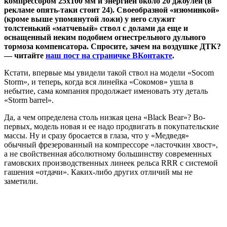
компрессором 25х100 мм и энергией около 20 джоулей (в
рекламе опять-таки стоит 24). Своеобразной «изюминкой»
(кроме выше упомянутой ложи) у него служит
толстенький «матчевый» ствол с долами да еще и
оснащенный неким подобием огнестрельного дульного
тормоза компенсатора. Спросите, зачем на воздушке ДТК?
— читайте
наш пост на страничке ВКонтакте
.
Кстати, впервые мы увидели такой ствол на модели «Socom
Storm», и теперь, когда вся линейка «Сокомов» ушла в
небытие, сама компания продолжает именовать эту деталь
«Storm barrel».
Да, а чем определена столь низкая цена «Black Bear»? Во-
первых, модель новая и ее надо продвигать в покупательские
массы. Ну и сразу бросается в глаза, что у «Медведя»
обычный фрезерованный на компрессоре «ласточкин хвост»,
а не свойственная абсолютному большинству современных
гамовских производственных линеек рельса RRR с системой
гашения «отдачи». Каких-либо других отличий мы не
заметили.