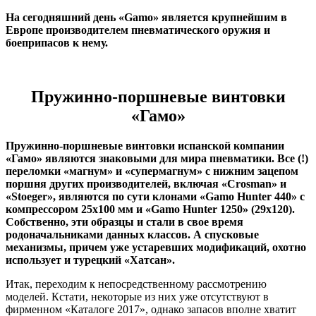
На сегодняшний день «
Gamo» является крупнейшим в
Европе производителем пневматического оружия и
боеприпасов к нему.
Пружинно-поршневые винтовки
«Гамо
»
Пружинно-поршневые винтовки испанской компании
«Гамо» являются знаковыми для мира пневматики. Все (!)
переломки «магнум» и «супермагнум» с нижним зацепом
поршня других производителей, включая «Crosman» и
«Stoeger», являются по сути клонами «Gamo Hunter 440» с
компрессором 25х100 мм и «Gamo Hunter 1250» (29х120).
Собственно, эти образцы и стали в свое время
родоначальниками данных классов. А спусковые
механизмы, причем уже устаревших модификаций, охотно
использует и турецкий «Хатсан».
Итак, переходим к непосредственному рассмотрению
моделей. Кстати, некоторые из них уже отсутствуют в
фирменном «Каталоге 2017», однако запасов вполне хватит