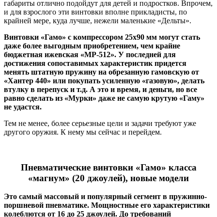
габариты отлично подойдут для детей и подростков. Впрочем,
и для взрослого эти винтовки вполне прикладисты, по
крайней мере, куда лучше, нежели маленькие «Дельты».
Винтовки «Гамо» с компрессором 25х90 мм могут стать
даже более выгодным приобретением, чем крайне
бюджетная ижевская «МР-512». У последней для
достижения сопоставимых характеристик придется
менять штатную пружину на обрезанную гамовскую от
«Хантер 440» или покупать усиленную «газовую», делать
втулку в перепуск и т.д. А это и время, и деньги, но все
равно сделать из «Мурки» даже не самую крутую «Гаму»
не удастся.
Тем не менее, более серьезные цели и задачи требуют уже
другого оружия. К нему мы сейчас и перейдем.
Пневматические винтовки «Гамо» класса
«магнум» (20 джоулей), новые модели
Это самый массовый и популярный сегмент в пружинно-
поршневой пневматике. Мощностные его характеристики
колеблются от 16 до 25 джоулей. До требований