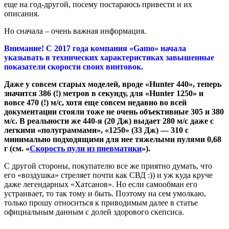
еще на год-другой, посему постараюсь привести и их
описания.
Но сначала – очень важная информация.
Внимание! С 2017 года компания «Gamo» начала
указывать в технических характеристиках завышенные
показатели скорости своих винтовок.
Даже у совсем старых моделей, вроде «Hunter 440», теперь
значится 386 (!) метров в секунду, для «Hunter 1250» и
вовсе 470 (!) м/с, хотя еще совсем недавно во всей
документации стояли тоже не очень объективные 305 и 380
м/с. В реальности же 440-я (20 Дж) выдает 280 м/с даже с
легкими «полуграммами», «1250» (33 Дж) — 310 с
минимально подходящими для нее тяжелыми пулями 0,68
г (см. «
Скорость пули из пневматики
»).
С другой стороны, покупателю все же приятно думать, что
его «воздушка» стреляет почти как СВД :)) и уж куда круче
даже легендарных «Хатсанов». Но если самообман его
устраивает, то так тому и быть. Поэтому на сем умолкаю,
только прошу относиться к приводимым далее в статье
официальным данным с долей здорового скепсиса.