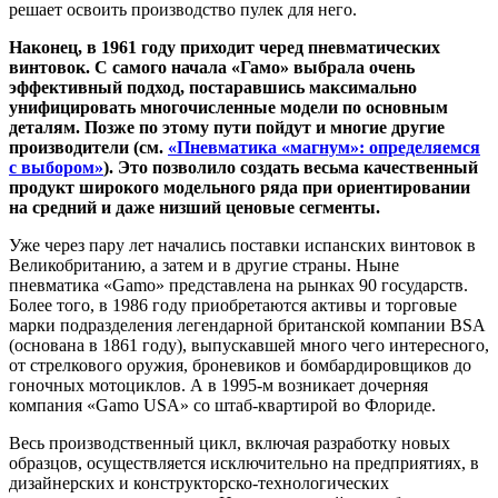
решает освоить производство пулек для него.
Наконец, в 1961 году приходит черед пневматических
винтовок. С самого начала «Гамо» выбрала очень
эффективный подход, постаравшись максимально
унифицировать многочисленные модели по основным
деталям. Позже по этому пути пойдут и многие другие
производители (см.
«Пневматика «магнум»: определяемся
с выбором»
). Это позволило создать весьма качественный
продукт широкого модельного ряда при ориентировании
на средний и даже низший ценовые сегменты.
Уже через пару лет начались поставки испанских винтовок в
Великобританию, а затем и в другие страны. Ныне
пневматика «Gamo» представлена на рынках 90 государств.
Более того, в 1986 году приобретаются активы и торговые
марки подразделения легендарной британской компании BSA
(основана в 1861 году), выпускавшей много чего интересного,
от стрелкового оружия, броневиков и бомбардировщиков до
гоночных мотоциклов. А в 1995-м возникает дочерняя
компания «Gamo USA» со штаб-квартирой во Флориде.
Весь производственный цикл, включая разработку новых
образцов, осуществляется исключительно на предприятиях, в
дизайнерских и конструкторско-технологических