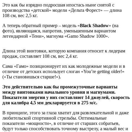
Это как бы изрядно подросшая ипостась ныне снятой с
производства «детской» модели «Дельта Форест» — длина
108 см, вес 2,5 кг.
А теперь обратный пример – модель «
Black Shadow
» (на
фото), являющаяся, напротив, уменьшенным вариантом
легендарной «Тени», магнума «Gamo Shadow 1000».
Длина этой винтовки, которую компания относит к лидерам
продаж, составляет 108 см, вес 2,4 кг.
Сама «Гамо» позиционирует их как молодежные модели и в
отличие от детских использует слоган «You’re getting older!»
(«Ты становишься старше!»).
Это действительно как бы промежуточные варианты
между винтовками начального уровня и магнумами.
Показатели энергии у них составляют 14 джоулей, скорость
для калибра 4,5 мм декларируется в 275 м/с.
В принципе, этого за глаза хватит для развлекательной и даже
любительской спортивной стрельбы. Оптимальные
показатели «мощности», в отличие от старших собратьев,
будут только способствовать точному выстрелу, а малый вес и