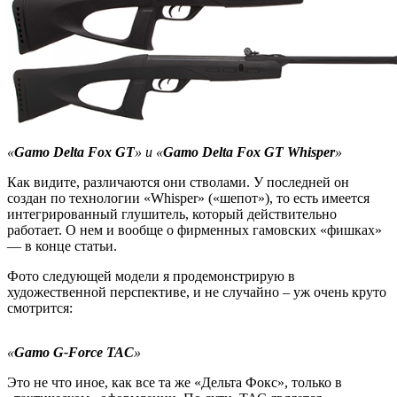
«
Gamo Delta Fox GT
» и
«
Gamo Delta Fox GT Whisper
»
Как видите, различаются они стволами. У последней он
создан по технологии «Whisper» («шепот»), то есть имеется
интегрированный глушитель, который действительно
работает. О нем и вообще о фирменных гамовских «фишках»
— в конце статьи.
Фото следующей модели я продемонстрирую в
художественной перспективе, и не случайно – уж очень круто
смотрится:
«
Gamo
G-
Force
TAC
»
Это не что иное, как все та же «Дельта Фокс», только в