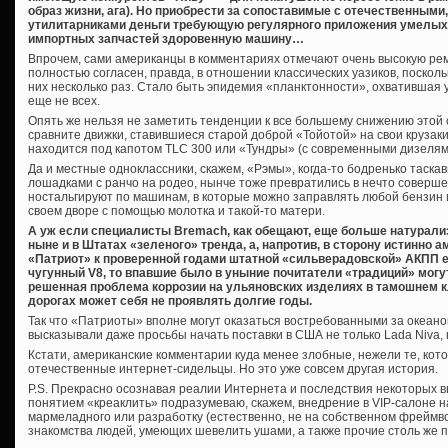
образ жизни, ага). Но приобрести за сопоставимые с отечественными
утилитарниками деньги требующую регулярного приложения умелых
импортных запчастей здоровенную машину…
Впрочем, сами американцы в комментариях отмечают очень высокую рем
полностью согласен, правда, в отношении классических уазиков, посколь
них несколько раз. Стало быть эпидемия «планктонности», охватившая 
еще не всех.
Опять же нельзя не заметить тенденции к все большему снижению этой
сравните движки, ставившиеся старой доброй «Тойотой» на свои крузаки 
находится под капотом TLC 300 или «Тундры» (с современными дизелями
Да и местные одноклассники, скажем, «Рэмы», когда-то бодренько таскав
лошадками с ранчо на родео, нынче тоже превратились в нечто соверше
ностальгируют по машинам, в которые можно заправлять любой бензин и
своем дворе с помощью молотка и такой-то матери.
А уж если специалисты Bremach, как обещают, еще больше натурализ
ныне и в Штатах «зеленого» тренда, а, напротив, в сторону истинно а
«Патриот» к проверенной годами штатной «сильверадовской» АКПП 
чугунный V8, то впавшие было в уныние почитатели «традиций» могут
решенная проблема коррозии на ульяновских изделиях в тамошнем кл
дорогах может себя не проявлять долгие годы.
Так что «Патриоты» вполне могут оказаться востребованными за океан
высказывали даже просьбы начать поставки в США не только Lada Niva, но
Кстати, американские комментарии куда менее злобные, нежели те, ко
отечественные интернет-сидельцы. Но это уже совсем другая история.
P.S. Прекрасно осознавая реалии Интернета и последствия некоторых в
понятием «креаклить» подразумеваю, скажем, внедрение в VIP-салоне
мармеладного или разработку (естественно, не на собственном фреймв
знакомства людей, умеющих шевелить ушами, а также прочие столь же 