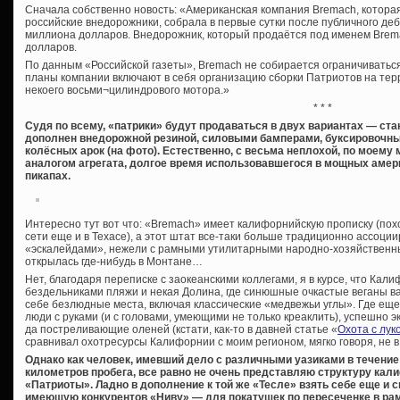
Сначала собственно новость: «Американская компания Bremach, котор
российские внедорожники, собрала в первые сутки после публичного де
миллиона долларов. Внедорожник, который продаётся под именем Brema
долларов.
По данным «Российской газеты», Bremach не собирается ограничиватьс
планы компании включают в себя организацию сборки Патриотов на те
некоего восьми¬цилиндрового мотора.»
* * *
Судя по всему, «патрики» будут продаваться в двух вариантах — ст
дополнен внедорожной резиной, силовыми бамперами, буксировочн
колёсных арок (на фото). Естественно, с весьма неплохой, по моему
аналогом агрегата, долгое время использовавшегося в мощных амер
пикапах.
Интересно тут вот что: «Bremach» имеет калифорнийскую прописку (пох
сети еще и в Техасе), а этот штат все-таки больше традиционно ассоци
«эскалейдами», нежели с рамными утилитарными народно-хозяйственны
открылась где-нибудь в Монтане…
Нет, благодаря переписке с заокеанскими коллегами, я в курсе, что Кал
бездельниками пляжи и некая Долина, где синюшные очкастые веганы ва
себе безлюдные места, включая классические «медвежьи углы». Где е
люди с руками (и с головами, умеющими не только креаклить), успешно
да постреливающие оленей (кстати, как-то в давней статье «
Охота с лук
сравнивал охотресурсы Калифорнии с моим регионом, мягко говоря, не в
Однако как человек, имевший дело с различными уазиками в течение
километров пробега, все равно не очень представляю структуру кал
«Патриоты». Ладно в дополнение к той же «Тесле» взять себе еще и
имеющую конкурентов «Ниву» — для покатушек по пересеченке в ра