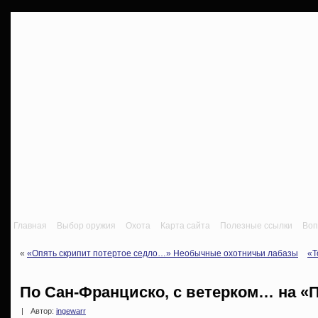
Главная
Выбор оружия
Охота
Карта сайта
Полезные ссылки
Воп
«
«Опять скрипит потертое седло…» Необычные охотничьи лабазы
«T
По Сан-Франциско, с ветерком… на «
|
Автор:
ingewarr