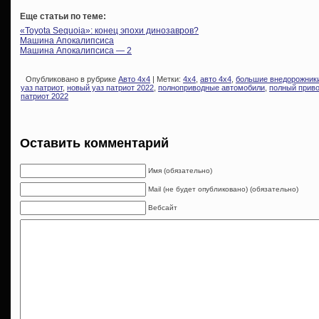
Еще статьи по теме:
«Toyota Sequoia»: конец эпохи динозавров?
Машина Апокалипсиса
Машина Апокалипсиса — 2
Опубликовано в рубрике
Авто 4х4
| Метки:
4х4
,
авто 4х4
,
большие внедорожник
уаз патриот
,
новый уаз патриот 2022
,
полноприводные автомобили
,
полный прив
патриот 2022
Оставить комментарий
Имя (обязательно)
Mail (не будет опубликовано) (обязательно)
Вебсайт