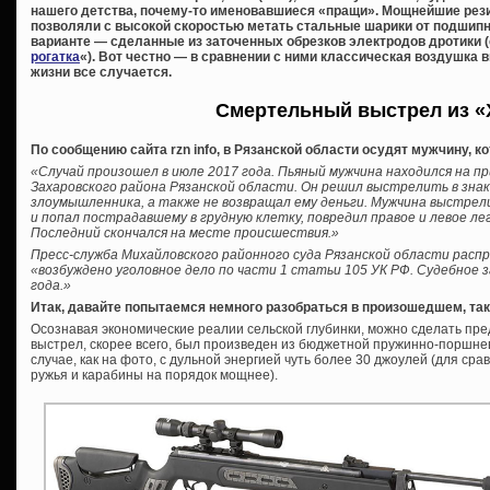
нашего детства, почему-то именовавшиеся «пращи». Мощнейшие рези
позволяли с высокой скоростью метать стальные шарики от подшипн
варианте — сделанные из заточенных обрезков электродов дротики (
рогатка
«). Вот честно — в сравнении с ними классическая воздушка в
жизни все случается.
Смертельный выстрел из «
По сообщению сайта rzn info, в Рязанской области осудят мужчину, к
«Случай произошел в июле 2017 года. Пьяный мужчина находился на пр
Захаровского района Рязанской области. Он решил выстрелить в зна
злоумышленника, а также не возвращал ему деньги. Мужчина выстре
и попал пострадавшему в грудную клетку, повредил правое и левое ле
Последний скончался на месте происшествия.»
Пресс-служба Михайловского районного суда Рязанской области расп
«возбуждено уголовное дело по части 1 статьи 105 УК РФ. Судебное 
года.»
Итак, давайте попытаемся немного разобраться в произошедшем, так
Осознавая экономические реалии сельской глубинки, можно сделать пре
выстрел, скорее всего, был произведен из бюджетной пружинно-поршнев
случае, как на фото, с дульной энергией чуть более 30 джоулей (для ср
ружья и карабины на порядок мощнее).