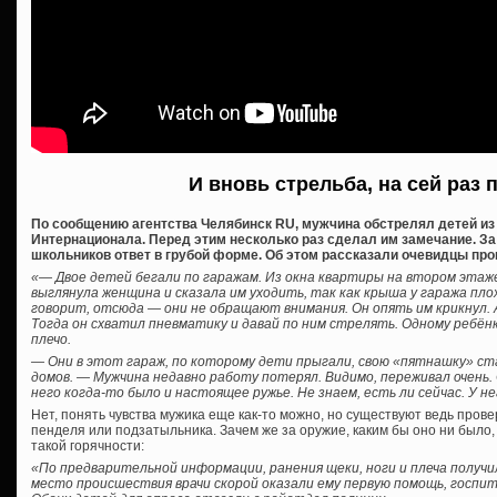
И вновь стрельба, на сей раз 
По сообщению агентства Челябинск RU, мужчина обстрелял детей из п
Интернационала. Перед этим несколько раз сделал им замечание. За
школьников ответ в грубой форме. Об этом рассказали очевидцы пр
«— Двое детей бегали по гаражам. Из окна квартиры на втором этаже
выглянула женщина и сказала им уходить, так как крыша у гаража пло
говорит, отсюда — они не обращают внимания. Он опять им крикнул. 
Тогда он схватил пневматику и давай по ним стрелять. Одному ребёнк
плечо.
— Они в этот гараж, по которому дети прыгали, свою «пятнашку» с
домов. — Мужчина недавно работу потерял. Видимо, переживал очень
него когда-то было и настоящее ружье. Не знаем, есть ли сейчас. У н
Нет, понять чувства мужика еще как-то можно, но существуют ведь про
пенделя или подзатыльника. Зачем же за оружие, каким бы оно ни было,
такой горячности:
«По предварительной информации, ранения щеки, ноги и плеча получи
место происшествия врачи скорой оказали ему первую помощь, госпит