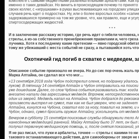
комплекте с самыми бюджетными развлекательными арбалетами. Как пра
именно о таких девайсах. Но винить в происходящем почему-то принято о
своих коллег, с «игрушками» в руках выслеживающих на городских улицах 
случаев речь идет о подростках. Ну, или о более взрослых особях «сап
задержавшихся примерно на том же уровне, что, как правило, еще и усу
спиртосодержащих жидкостей.
* * *
И в заключение расскажу историю, где речь идет о гибели человека,
стрелы, а из-за собственного пренебрежения правилами и, чего грех
лучника. Хотя к последнему какие претензии — явно городской обитат
тому же убежавший с места событий не сразу, а пытавшийся хоть чт
Охотничий гид погиб в схватке с медведем, 
Описанное событие произошло не вчера. Но до сих пор очень жаль п
Марка Аптайна, он сделал все что мог…
«13 сентября 2018 года Чубон подстрелил оленя, но подранку удалось
луком). В пятницу 14 сентября Аптайн и Чубон отправились на поиски 
уже дошедшим. Далее, со слов Чубона события развивались так: когда 
внезапно напали два агрессивных медведя. Впрочем, непосредственно
один из зверей. Медведь напал на Аптайна. Чубон добрался до рюкзака
произвести выстрел не сумел, так как не был уверен, что не заденет 
Аптайна, кинулся на Чубона, схватил его за ногу, повалил на землю, и 
Чубон, однако, сумел бросить оружие Аптайну, ускользнуть от медвед
Вечером в субботу 15 сентября поисковые службы обнаружили тело А
нанесённых медведицей ранений. Майку Аптайну было 37 лет, он был
получил первичную медицинскую помощь, и, после снятия показаний, у
Я не раз писал, что луки и арбалеты, точнее — стрелы с какими-то н
такового останавливающего действия, для самообороны от зверя не г