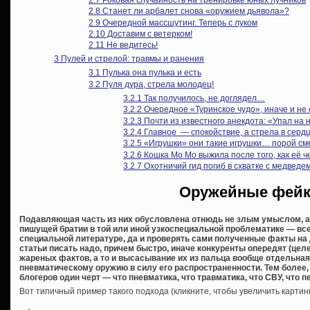
2.8
Станет ли арбалет снова «оружием дьявола»?
2.9
Очередной массшутинг. Теперь с луком
2.10
Доставим с ветерком!
2.11
Не ведитесь!
3
Пулей и стрелой: травмы и ранения
3.1
Пулька она пулька и есть
3.2
Пуля дура, стрела молодец!
3.2.1
Так получилось, не доглядел…
3.2.2
Очередное «Туринское чудо», иначе и не
3.2.3
Почти из известного анекдота: «Упал на н
3.2.4
Главное — спокойствие, а стрела в серд
3.2.5
«Игрушки» они такие игрушки… порой с
3.2.6
Кошка Мо Мо выжила после того, как её 
3.2.7
Охотничий гид погиб в схватке с медведе
Оружейные фей
Подавляющая часть из них обусловлена отнюдь не злым умыслом, 
пишущей братии в той или иной узкоспециальной проблематике — все
специальной литературе, да и проверять сами полученные факты на 
статьи писать надо, причем быстро, иначе конкуренты опередят (це
жареных фактов, а то и высасывание их из пальца вообще отдельная
пневматическому оружию в силу его распространенности. Тем более,
блогеров один черт — что пневматика, что травматика, что СВУ, что 
Вот типичный пример такого подхода (кликните, чтобы увеличить картинк