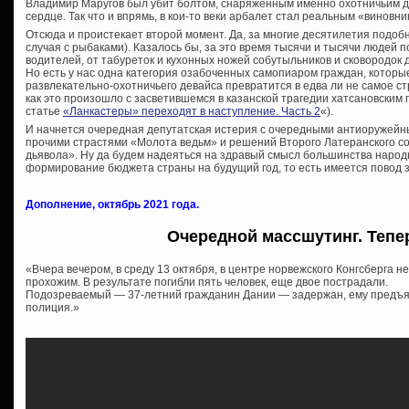
Владимир Маругов был убит болтом, снаряженным именно охотничьим д
сердце. Так что и впрямь, в кои-то веки арбалет стал реальным «виновни
Отсюда и проистекает второй момент. Да, за многие десятилетия подобн
случая с рыбаками). Казалось бы, за это время тысячи и тысячи людей 
водителей, от табуреток и кухонных ножей собутыльников и сковородок 
Но есть у нас одна категория озабоченных самопиаром граждан, которые
развлекательно-охотничьего девайса превратится в едва ли не самое с
как это произошло с засветившемся в казанской трагедии хатсановским 
статье
«Ланкастеры» переходят в наступление. Часть 2
«).
И начнется очередная депутатская истерия с очередными антиоружей
прочими страстями «Молота ведьм» и решений Второго Латеранского со
дьявола». Ну да будем надеяться на здравый смысл большинства народн
формирование бюджета страны на будущий год, то есть имеется повод з
Дополнение, октябрь 2021 года.
Очередной массшутинг. Тепе
«Вчера вечером, в среду 13 октября, в центре норвежского Конгсберга н
прохожим. В результате погибли пять человек, еще двое пострадали.
Подозреваемый — 37-летний гражданин Дании — задержан, ему предъя
полиция.»