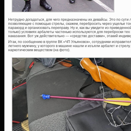
Нетрудно догадаться, для чего предназначены их девайсы. Это по сути л
позволяющие с помощью стрелы, скажем, перебросить через ущелье тон
паракорд и организовать переправу. Ну и, как вы увидите из приведенн
только) условиях арбалеты частенько используются для переброски тех
наказания. Вот уж действительно — «средство доставки», этакий индивид
Итак, по сообщению в группе ВК «ЧП Ульяновск», сотрудники исправит
летнего мужчину, у которого в машине нашли и изъяли арбалет и стрелу.
наркотическим веществом (на фото).