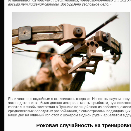
усматриваются признаки преступления, предусмотренного ст. 162 УК 
восьми лет лишения свободы. Возбуждено уголовное дело.»
Если честно, с подобным я сталкиваюсь впервые. Известны случаи нар
законодательства, была давняя история с местью рыбакам, ну а описанн
копатель» якобы застрелил в Пушкине полицейского из арбалета, оказа
средневековых бородатых разбойничков, с самострелами поджидающих в
наши дни на уличный гоп-стоп с шокером в одной руке и арбалетом в д
Роковая случайность на тренировк