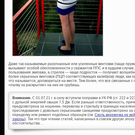
Даже так называемые разогнанные или усиленные винтовки (чаще пру
вызывают особой обеспокоенности у сержантов ППС и в худшем случае 
пользования экипажа, а стрелок — чаще подросток — получает волшебн
более серьезных винтовок (ПЦП соответствующих калибров) люди, как п
что называется, договориться на месте. Тем более, что все связанные 
«палку за раскрытие» на них не срубишь.
Внимание.
С 01.07.21 г. в силу вступили поправки в УК РФ (ст. 222 и 
с дульной энергией свыше 7,5 Дж. Если раньше ответственность, при
предусмотрена за ношение, перевозку и стрельбу в границах населен
преследование с довольно серьезными санкциями предусмотрено за с
переделку или ремонт подобных образцов (см.
Сколь веревочка не ве
законы
). Так что при чтении статей, написанных в совсем другую эпоху
обстоятельства…