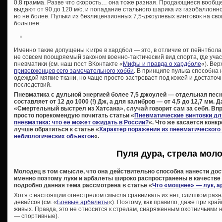
0,8 грамма. Разве что скорость… она тоже разная. Продающиеся вообщ
выдают от 90 до 120 м/с, и попадание стального шарика из газобаллон
но не более. Пульки из безлицензионных 7,5-джоулевых винтовок на сво
большее:
Именно такие допущены к игре в хардбол — это, в отличие от пейнтбола
не совсем поощряемый законом военно-тактический вид спорта, где участ
пневматики (см. наш пост ВКонтакте «
Мифы и правда о хардболе
«). Вер
приверженцев сего замечательного хобби
. В принципе пулька способна
одеждой мягкие ткани, но чаще просто застревает под кожей и достаточн
последствий.
Пневматика с дульной энергией более 7,5 джоулей — отдельная песня
составляет от 12 до 1000 (!) Дж, а для калибров — от 4,5 до 12,7 мм. 
«Смертельный выстрел из Хатсана», случай говорит сам за себя. Впр
просто порекомендую почитать статьи «
Пневматические винтовки дл
пневматика: что ее может ожидать в России?
«. Что же касается конк
лучше обратиться к статье «
Характер поражения из пневматического
небиологических объектов
«.
Пуля дура, стрела мол
Молодец в том смысле, что она действительно способна нанести дос
именно поэтому луки и арбалеты широко распространены в качестве
подробно данная тема рассмотрена в статье «
Что «мощнее» — лук, а
Хотя с настоящим огнестрелом смысла сравнивать их нет, слишком раз
девайсов (см. «
Боевые арбалеты
«). Поэтому, как правило, даже при кр
живых. Правда, это не относится к стрелам, снаряженным охотничьими 
— спортивные).