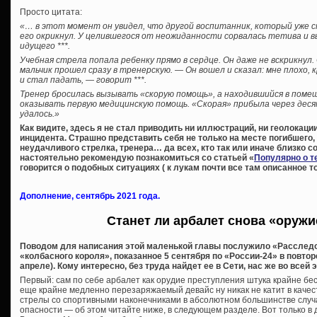
Просто цитата:
«… в этот момент он увидел, что другой воспитанник, который уже с
его окрикнул. У целившегося от неожиданности сорвалась тетива и в
идущего ***.
Учебная стрела попала ребенку прямо в сердце. Он даже не вскрикнул.
мальчик прошел сразу в тренерскую. — Он вошел и сказал: мне плохо, к
и стал падать, — говорит ***.
Тренер бросилась вызывать «скорую помощь», а находившийся в пом
оказывать первую медицинскую помощь. «Скорая» прибыла через деся
удалось.»
Как видите, здесь я не стал приводить ни иллюстраций, ни геолокаци
инцидента. Страшно представить себя не только на месте погибшего, 
неудачливого стрелка, тренера… да всех, кто так или иначе близко 
настоятельно рекомендую познакомиться со статьей «
Популярно о т
говорится о подобных ситуациях ( к лукам почти все там описанное т
Дополнение, сентябрь 2021 года.
Станет ли арбалет снова «оруж
Поводом для написания этой маленькой главы послужило «Расследо
«колбасного короля», показанное 5 сентября по «России-24» в повто
апреле). Кому интересно, без труда найдет ее в Сети, нас же во всей
Первый: сам по себе арбалет как орудие преступления штука крайне бе
еще крайне медленно перезаряжаемый девайс ну никак не катит в качест
стрелы со спортивными наконечниками в абсолютном большинстве случ
опасности — об этом читайте ниже, в следующем разделе. Вот только в