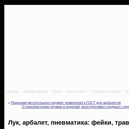
Главная
Выбор оружия
Охота
Карта сайта
Полезные ссылки
В
«
Признаки метательного оружия: изменения к ГОСТ для арбалетов
О приобретении оружия и изделий, конструктивно сходных с ор
Лук, арбалет, пневматика: фейки, тр