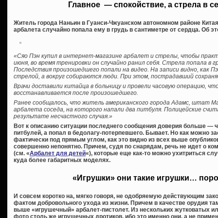
Главное — спокойствие, а стрела в с
Житель города Наньин в Гуанси-Чжуанском автономном районе Китая 
арбалета случайно попала ему в грудь в сантиметре от сердца. Об эт
«Сяо Пэн купил в интернет-магазине арбалет и стрелы, чтобы практи
июня, во время тренировки он случайно ранил себя. Стрела попала в 
Последствия произошедшего попали на видео. На записи видно, как Пэ
стрелой, а вокруг собираются люди. При этом, пострадавший сохран
Врачи доставили китайца в больницу и провели часовую операцию, ч
восстанавливается после произошедшего.
Ранее сообщалось, что житель американского города Адамс, штат Ма
арбалета соседа, на которого напали два питбуля. Полицейские счит
результате несчастного случая.»
Вот к описанию ситуации последнего сообщения доверия больше — 
питбулей, а попал в бедолагу-потерпевшего. Бывает. Но как можно з
фактически под прямым углом, как это видно из всех выше опублико
совершенно непонятно. Причем, судя по снарядам, речь не идет о ко
(см. «
Арбалет для детей
«), которые еще как-то можно ухитриться слу
куда более габаритных моделях.
«Игрушки» они такие игрушки… пор
И совсем коротко на, мягко говоря, не одобряемую действующим зак
фактом добровольного ухода из жизни. Причем в качестве орудия т
выше «игрушечный» арбалет-пистолет. Из нескольких жутковатых 
фото столь же игрушечных дротиков, ибо это именно они, а не при