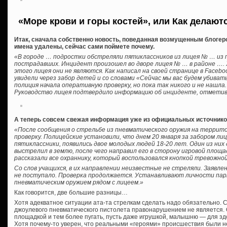
«Море крови и горы костей», или Как делают
Итак, сначала собственно новость, поведанная возмущенным блогер
имена удалены, сейчас сами поймете почему.
«В городе … подростки обстреляли пятиклассников из лицея № … из 
пострадавших. Инцидент произошел во дворе лицея № … в районе …. 
этого лицея они не являются. Как написал на своей странице в Facebo
увидели через забор детей и со словами «Сейчас мы вас будем убивать
полиция начала оперативную проверку, но пока так никого и не нашла.
Руководство лицея подтвердило информацию об инциденте, отметив
А теперь совсем свежая информация уже из официальных источнико
«После сообщения о стрельбе из пневматического оружия на террит
проверку. Полицейские установили, что днем 20 января за забором лиц
пятиклассники, появились двое молодых людей 18-20 лет. Один из ни
выстрелил в землю, после чего направил его в сторону игровой площа
рассказали все охраннику, который воспользовался кнопкой тревожной
Со слов учащихся, в их направлении неизвестные не стреляли. Заявл
не поступало. Проверка продолжается. Устанавливают личности пар
пневматическим оружием рядом с лицеем.»
Как говорится, две большие разницы…
Хотя адекватное ситуации ата-та стрелкам сделать надо обязательно. С
джоулевого пневматического пистолета правонарушением не является. 
площадкой и тем более пугать, пусть даже игрушкой, малышню — для з
Хотя почему-то уверен, что реальными «героями» происшествия были не