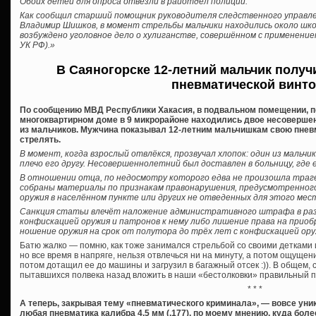
Обоих детей для опроса отвезли в райотдел полиции.
Как сообщил старший помощник руководителя следственного управле
Владимир Шишков, в момент стрельбы мальчики находились около шк
возбуждено уголовное дело о хулиганстве, совершённом с применение
УК РФ).»
В Саяногорске 12-летний мальчик получ
пневматической винт
По сообщению МВД Республики Хакасия, в подвальном помещении, п
многоквартирном доме в 9 микрорайоне находились двое несоверше
из мальчиков. Мужчина показывал 12-летним мальчишкам свою пневм
стрелять.
В момент, когда взрослый отвлёкся, прозвучал хлопок: один из мальчи
плечо его другу. Несовершеннолетний был доставлен в больницу, где 
В отношении отца, по недосмотру которого едва не произошла траге
собраны материалы по признакам правонарушения, предусмотренного 
оружия в населённом пункте или других не отведенных для этого мес
Санкция статьи влечёт наложение административного штрафа в разм
конфискацией оружия и патронов к нему либо лишение права на приоб
ношение оружия на срок от полутора до трёх лет с конфискацией оруж
Батю жалко — помню, как тоже занимался стрельбой со своими детками 
но все время в напряге, нельзя отвлечься ни на минуту, а потом ощущени
потом дотащил ее до машины и загрузил в багажный отсек :)). В общем, 
пытавшихся полвека назад вложить в наши «бестолковки» правильный 
* * *
А теперь, закрывая тему «пневматического криминала», — вовсе уни
любая пневматика калибра 4,5 мм (.177), по моему мнению, куда бол