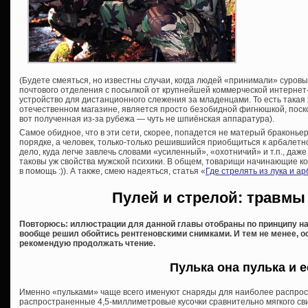
(Будете смеяться, но известны случаи, когда людей «принимали» суров
почтового отделения с посылкой от крупнейшей коммерческой интернет
устройство для дистанционного слежения за младенцами. То есть такая
отечественном магазине, является просто безобидной фигнюшкой, поск
вот полученная из-за рубежа — чуть не шпиёнская аппаратура).
Самое обидное, что в эти сети, скорее, попадется не матерый браконьер,
порядке, а человек, только-только решившийся приобщиться к арбалетно
дело, куда легче завлечь словами «усиленный», «охотничий» и т.п., даже
таковы уж свойства мужской психики. В общем, товарищи начинающие ко
в помощь :)). А также, смею надеяться, статья «
Где стрелять из лука и а
Пулей и стрелой: травмы
Повторюсь: иллюстрации для данной главы отобраны по принципу н
вообще решил обойтись рентгеновскими снимками. И тем не менее, 
рекомендую продолжать чтение.
Пулька она пулька и е
Именно «пульками» чаще всего именуют снаряды для наиболее распрос
распространенные 4,5-миллиметровые кусочки сравнительно мягкого свин