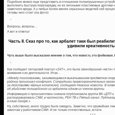
Подобное можно еще представить в отношении полуигрушечных устройс
выполнить быструю перезарядку, но их легонькие пластиковые дротики 
заметного вреда. А у любых более-менее серьезных моделей сей процес
тетивы чего стоит (на фото)
Вопросы, вопросы…
А вот и ответы!
Часть II. Сказ про то, как арбалет таки был реаби
удивили креативност
Чуть выше было высказано мнение о том, что новость это фейковая. К
Как сообщает питерский портал «24/7», это была своеобразная «мстя» 
внимание к их деятельности. Итак…
«Между поисковиками, занимающимися выкапыванием предметов стар
района произошел конфликт. Сотрудники правоохранительных орган
за действиями чёрных копателей, сообщают Невские новости. В отве
об убийстве полицейского из арбалета одним из членов группы.
Информацию о происшествии сначала опубликовала группа ВК «ДТП и 
растиражировали СМИ, в частности, РЕН ТВ и Пятый канал. Публикац
в кэше Google.»
Ну, собственно, иного трудно было ожидать. Заметно, что оружейная т
ажиотаж у работником СМИ. И не только отечественных, кстати.
* * *