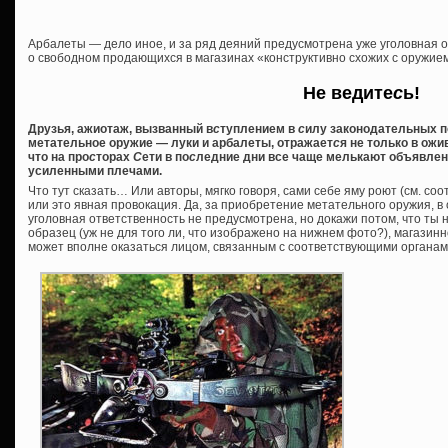
Арбалеты — дело иное, и за ряд деяний предусмотрена уже уголовная о
о свободном продающихся в магазинах «конструктивно схожих с оружие
Не ведите
с
ь!
Друзья, ажиотаж, вызванный в
с
туплением в
с
илу законодательных п
метательное оружие — луки и арбалеты, отражает
с
я не только в ож
что на про
с
торах
С
ети в по
с
ледние дни все чаще мелькают объявлен
усиленными плечами.
Что тут сказать… Или авторы, мягко говоря, сами себе яму роют (см. соо
или это явная провокация. Да, за приобретение метательного оружия, в
уголовная ответственность не предусмотрена, но докажи потом, что ты 
образец (уж не для того ли, что изображено на нижнем фото?), магазинн
может вполне оказаться лицом, связанным с соответствующими органам