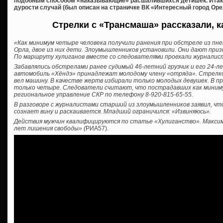
подобным способом «наказывающие» расшалившихся детишек. Итак 
дурости случай (был описан на страничке ВК «Интересный город Орел
Стрелки с «Трансмаша» рассказали, 
«Как минимум четыре человека получили ранения при обстреле из пне
Орла, двое из них дети. Злоумышленников установили. Они дают при
По маршруту хулиганов вместе со следователями проехали журнали
Забавлялись обстрелами ранее судимый 46-летний грузчик и его 24-л
автомобиль «Хёндэ» принадлежат молодому члену «отряда». Стрел
вел машину. В качестве жертв избирали только молодых девушек. В 
только четыре. Следователи считают, что пострадавших как миниму
региональное управление СКР по телефону 8-920-815-65-55.
В разговоре с журналистами старший из злоумышленников заявил, чт
сознает вину и раскаивается. Младший ограничился: «Извиняюсь».
Действия мужчин квалифицируются по статье «Хулиганство». Максима
лет лишения свободы» (
РИА57).