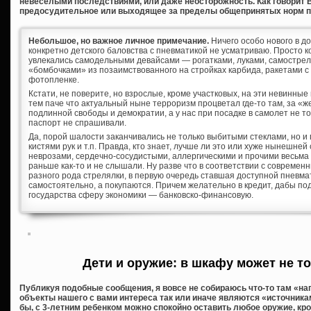
невеселыми последствиями, или даже неосторожность. Как говорит 
предосудительное или выходящее за пределы общепринятых норм п
Небольшое, но важное личное примечание.
Ничего особо нового в д
конкретно детского баловства с пневматикой не усматриваю. Просто к
увлекались самодельными девайсами — рогатками, луками, самостре
«бомбочками» из позаимствованного на стройках карбида, ракетами с
фотопленке.
Кстати, не поверите, но взрослые, кроме участковых, на эти невинны
тем паче что актуальный ныне терроризм процветал где-то там, за «
подлинной свободы и демократии, а у нас при посадке в самолет не т
паспорт не спрашивали.
Да, порой шалости заканчивались не только выбитыми стеклами, но и
кистями рук и т.п. Правда, кто знает, лучше ли это или хуже нынешне
неврозами, сердечно-сосудистыми, аллергическими и прочими весьма
раньше как-то и не слышали. Ну разве что в соответствии с соврем
разного рода стрелялки, в первую очередь ставшая доступной пневма
самостоятельно, а покупаются. Причем желательно в кредит, дабы по
государства сферу экономики — банковско-финансовую.
Дети и оружие: в шкафу может не т
Публикуя подобные сообщения, я вовсе не собираюсь что-то там «нагн
объекты нашего с вами интереса так или иначе являются «источник
бы, с 3-летним ребенком можно спокойно оставить любое оружие, кр