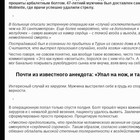
прошиты арбалетным болтом. 47-летний мужчина был доставлен сам
Molinette, где врачи успешно удалили стрелу.
В больнице описали экстренную операцию как «случай исключительно
чем на 30 сантиметров». Еще более невероятно, что «в дополнение к
желудочек – самую важную из камер сердца – с точкой входа и выхода, 
немедленной смерти.»
Пострадавший был в сознании по прибытии в Турин из своего дома в 
Считается, что выстрел произошел случайно, когда хозяин «возился 
Честно говоря, не совсем понятно, как вообще такое возможно, чисто тех
комментариев: «Это как нужно «возиться», боролся он с ним что-ли?». 
мог банально покрывать рукоблудного сынка или внучка, взяв вину на себ
Почти из известного анекдота: «Упал на нож, и та
Интересный случай из хирургии. Мужчина выстрелил себе в грудь из спо
верности.
В операционную попал только спустя полдня. Болт прошёл через важне
хирургов и с немалой долей везения, пациенту удалось выжить. Заключе
сформулировано просто прекрасно. Процитирую полностью:
«Уместно предположить, что пределов человеческого везения не сущ
именуется «сердечной сорочкой». Таким образом, согласно известно
обязано обладать высокой степенью толерантности к воздействиям