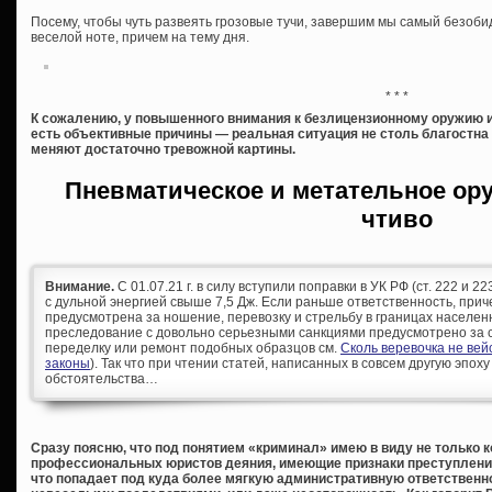
Посему, чтобы чуть развеять грозовые тучи, завершим мы самый безоби
веселой ноте, причем на тему дня.
* * *
К сожалению, у повышенного внимания к безлицензионному оружию и
есть объективные причины — реальная ситуация не столь благостна
меняют достаточно тревожной картины.
Пневматическое и метательное ор
чтиво
Внимание.
С 01.07.21 г. в силу вступили поправки в УК РФ (ст. 222 и 
с дульной энергией свыше 7,5 Дж. Если раньше ответственность, при
предусмотрена за ношение, перевозку и стрельбу в границах населен
преследование с довольно серьезными санкциями предусмотрено за с
переделку или ремонт подобных образцов см.
Сколь веревочка не ве
законы
). Так что при чтении статей, написанных в совсем другую эпоху
обстоятельства…
Сразу поясню, что под понятием «криминал» имею в виду не только 
профессиональных юристов деяния, имеющие признаки преступления, 
что попадает под куда более мягкую административную ответственно