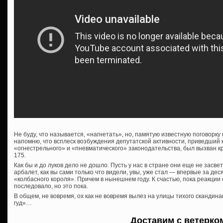
Не буду, что называется, «нагнетать», но, памятую известную поговорку
напомню, что всплеск возбуждения депутатской активности, приведший 
«огнестрельного» и «пневматического» законодательства, был вызван 
175.
Как бы и до луков дело не дошло. Пусть у нас в стране они еще не засве
арбалет, как вы сами только что видели, увы, уже стал — впервые за де
«колбасного короля». Причем в нынешнем году. К счастью, пока реакции
последовало, но это пока.
В общем, не вовремя, ох как не вовремя вылез на улицы тихого скандина
гуд»…
Доставим с ветерко