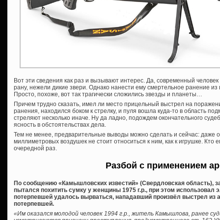
Вот эти сведения как раз и вызывают интерес. Да, современный человек
рану, нежели дикие звери. Однако нанести ему смертельное ранение из
Просто, похоже, вот так трагически сложились звезды и планеты…
Причем трудно сказать, имел ли место прицельный выстрел на поражен
ранения, находился боком к стрелку, и пуля вошла куда-то в область п
стреляют несколько иначе. Ну да ладно, подождем окончательного суде
ясность в обстоятельствах дела.
Тем не менее, предварительные выводы можно сделать и сейчас: даже 
миллиметровых воздушек не стоит относиться к ним, как к игрушке. Кто ег
очередной раз.
Разбой с применением ар
По сообщению «Камышловских известий» (Свердловская область), за
пытался похитить сумку у женщины 1975 г.р., при этом использовал э
потерпевшей удалось вырваться, нападавший произвёл выстрел из а
потерпевшей.
«Им оказался молодой человек 1994 г.р., житель Камышлова, ранее с