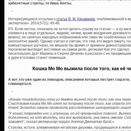
арбалетные стрелы, то бишь болты.
Интересующихся отсылаю к
статье В. М. Караваева
, опубликованной в 
экспертиза». 2014;57(1): 45-46.
P.S. Если честно, поначалу не хотел делать ссылку на статью — а ну ка
элемента в лице отдельных, видимо, ничем, кроме внедрения духовности
можно), не занятых народных избранников или таких же озабоченных 
(непонятно какой). Однако считал и считаю, что тем, кто видел смерть то
компьютерных шутерах, не мешало бы время от времени демонстрироват
героически выглядит костлявая на самом деле, детишки! Как это сделал, 
писательских дуэт Марины и Сергея Дяченко в рассказе с не предвещ
и дури в головах станет поменьше.
Кошка Мо Мо выжила после того, как её ч
А вот это уже один из эпизодов, описанием которых пестрят соцсет
сокращаться.
«Кошке понадобилась одна из девяти жизней после того, как она пере
Счастливая кошка Мо Мо идет на поправку после того, как стрела от
Новой Зеландии начали проводить расследование шокирующего инцид
“У кошки поврежден нос и глазница, но ей чрезвычайно повезло. Выта
болезненно, но кот молодец, она все выдержала, она очень смелая. Се
заживет”, сказал ветеринар-хирург доктор Джонатан Брэй.»
Стрелка, кстати, алюминиевая китайская дешевка, продающаяся в любо