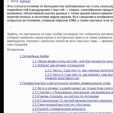
|
Автор:
ingewarr
Эта статья в отличие от большинства публикуемых на столь скольз
подробностей и раздуванию страстей — скорее, своеобразное преду
возможно, объективный анализ данных с точки зрения какого-никаког
перечисленных в заголовке видов оружия. Все сведения и изображен
открытых источников, главным образом СМИ, а также научных и не оч
Замечу, что материала за пару-тройку последних лет набралось как мин
отбирал наиболее характерные и интересные факты (а также наименее
имеющихся). Начнем с наиболее легкой во всех смыслах темы — фейков. 
тем страшнее.
Оглавление
1
Оружейные фейки
1.1
«Море крови и горы костей», или Как делаются сен
1.2
Арбалет как оружие устрашения
1.2.1
Часть I. Сказ про то, как «черные копате
1.2.2
Часть II. Сказ про то, как арбалет таки 
удивили креативностью
2
Пневматическое и метательное оружие: криминальное чтиво
2.1
Дети и оружие: в шкафу может не только Бука сидет
2.2
Стрелки с «Трансмаша» рассказали, как выбирали 
2.3
И вновь стрельба, на сей раз по детишкам
2.4
В Саяногорске 12-летний мальчик получил ранение 
2.5
Смертельный выстрел из «Хатсана»
2.6
Разбой с применением арбалета
2.7
Роковая случайность на тренировке юных лучников