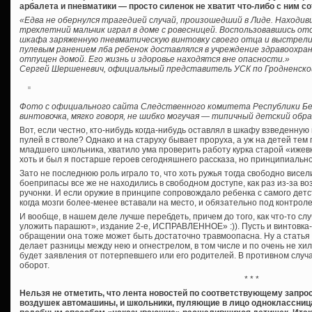
арбалета и пневматики — просто силенок не хватит что-либо с ним с
«Едва не обернулся трагедией случай, произошедший в Лиде. Находив
трехлетний мальчик играл в доме с ровесницей. Воспользовавшись отс
шкафа заряженную пневматическую винтовку своего отца и выстрелил
пулевым ранением лба ребенок доставлялся в учреждение здравоохран
отпущен домой. Его жизнь и здоровье находятся вне опасности.»
Сергей Шершеневич, официальный представитель УСК по Гродненско
Фото с официального сайта Следственного комитета Республики Бе
винтовочка, мягко говоря, не шибко могучая — типичный детский обра
Вот, если честно, кто-нибудь когда-нибудь оставлял в шкафу взведенну
пулей в стволе? Однако и на старуху бывает проруха, а уж на детей тем
младшего школьника, хватило ума проверить работу курка старой «ижевк
хоть и был я постарше героев сегодняшнего рассказа, но принципиально
Зато не последнюю роль играло то, что хоть ружья тогда свободно висел
боеприпасы все же не находились в свободном доступе, как раз из-за 
ручонки. И если оружие в принципе сопровождало ребенка с самого детс
когда мозги более-менее вставали на место, и обязательно под контрол
И вообще, в нашем деле лучше перебдеть, причем до того, как что-то сл
уложить парашют», издание 2-е, ИСПРАВЛЕННОЕ» :)). Пусть и винтовка
обращении она тоже может быть достаточно травмоопасна. Ну а стать
делает разницы между нею и огнестрелом, в том числе и по очень не хи
будет заявления от потерпевшего или его родителей. В противном слу
оборот.
* * *
Нельзя не отметить, что лента новостей по соответствующему запрос
воздушек автомашины, и школьники, пуляющие в лицо одноклассница