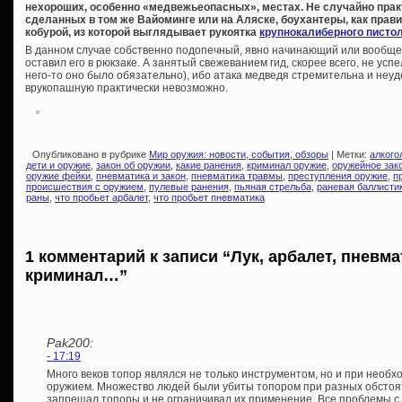
нехороших, особенно «медвежьеопасных», местах. Не случайно прак
сделанных в том же Вайоминге или на Аляске, боухантеры, как правил
кобурой, из которой выглядывает рукоятка
крупнокалиберного писто
В данном случае собственно подопечный, явно начинающий или вообще
оставил его в рюкзаке. А занятый свежеванием гид, скорее всего, не усп
него-то оно было обязательно), ибо атака медведя стремительна и неу
врукопашную практически невозможно.
Опубликовано в рубрике
Мир оружия: новости, события, обзоры
| Метки:
алкого
дети и оружие
,
закон об оружии
,
какие ранения
,
криминал оружие
,
оружейное зак
оружие фейки
,
пневматика и закон
,
пневматика травмы
,
преступления оружие
,
п
происшествия с оружием
,
пулевые ранения
,
пьяная стрельба
,
раневая баллисти
раны
,
что пробьет арбалет
,
что пробьет пневматика
1 комментарий к записи “Лук, арбалет, пневма
криминал…”
Pak200:
- 17:19
Много веков топор являлся не только инструментом, но и при необ
оружием. Множество людей были убиты топором при разных обстояте
запрещал топоры и не ограничивал их применение. Все проблемы с