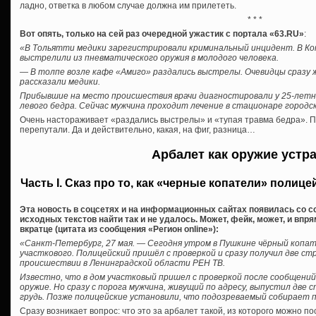
ладно, ответка в любом случае должна им прилететь.
* * *
Вот опять, только на сей раз очередной ужастик с портала «63.RU»
:
«В Тольятти медики зарегистрировали криминальный инцидент. В К
выстрелили из пневматического оружия в молодого человека.
— В толпе возле кафе «Амиго» раздались выстрелы. Очевидцы сразу 
рассказали медики.
Прибывшие на место происшествия врачи диагностировали у 25-лет
левого бедра. Сейчас мужчина проходит лечение в стационаре городс
Очень настораживает «раздались выстрелы» и «тупая травма бедра». П
перепутали. Да и действительно, какая, на фиг, разница…
Арбалет как оружие устр
Часть I. Сказ про то, как «черные копатели» полиц
Эта новость в соцсетях и на информационных сайтах появилась со с
исходных текстов найти так и не удалось. Может, фейк, может, и впр
вкратце (цитата из сообщения «Регион online»):
«Санкт-Петербург, 27 мая. — Сегодня утром в Пушкине чёрный копа
участкового. Полицейский пришёл с проверкой и сразу получил две ст
происшествии в Ленинградской области РЕН ТВ.
Известно, что в дом участковый пришел с проверкой после сообщений
оружие. Но сразу с порога мужчина, живущий по адресу, выпустил две
грудь. Позже полицейские установили, что подозреваемый собирает 
Сразу возникает вопрос: что это за арбалет такой, из которого можно 