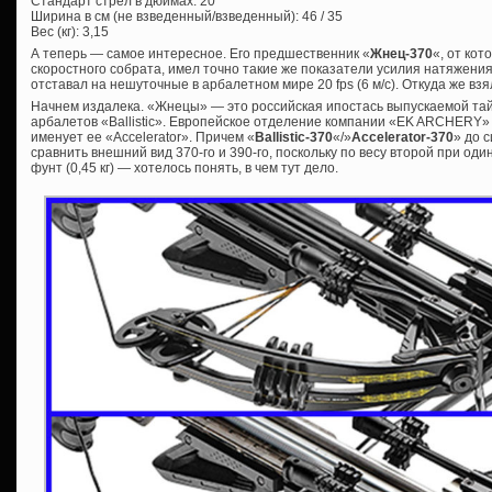
Стандарт стрел в дюймах: 20
Ширина в см (не взведенный/взведенный): 46 / 35
Вес (кг): 3,15
А теперь — самое интересное. Его предшественник «
Жнец-370
«, от кот
скоростного собрата, имел точно такие же показатели усилия натяжения
отставал на нешуточные в арбалетном мире 20 fps (6 м/с). Откуда же вз
Начнем издалека. «Жнецы» — это российская ипостась выпускаемой та
арбалетов «Ballistic». Европейское отделение компании «EK ARCHERY» 
именует ее «Accelerator». Причем «
Ballistic-370
«/»
Accelerator-370
» до 
сравнить внешний вид 370-го и 390-го, поскольку по весу второй при о
фунт (0,45 кг) — хотелось понять, в чем тут дело.