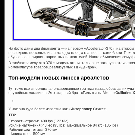
На фото даны два фрагмента — на первом «Accelerator-370», на втором —
последнего несколько иная колодка плеч, а главное — сами блоки. Похож
обусловлен прирост скоростных показателей. Иного объяснения сему 
В скобках замечу, что 370-я модель окончательно не покинула отечеств
номенклатуре товаров, реализуемых ТД «Дендра».
Топ-модели новых линеек арбалетов
Тут тоже все в порядке, анонсированные три года назад образцы никуда
оружейных магазинов. Это старший брат «Гильотины-М» — «
Guillotine-
У нас она куда более известна как «
Интерлопер Стикс
«.
ТТХ:
Скорость стрелы: 400 fps (122 м\c)
Усилие натяжения: 43 кгс (95 lbs), максимальное 84 кгс (185 lbs)
Рабочий ход тетивы: 370 мм
Ширина плеч: 500 мм