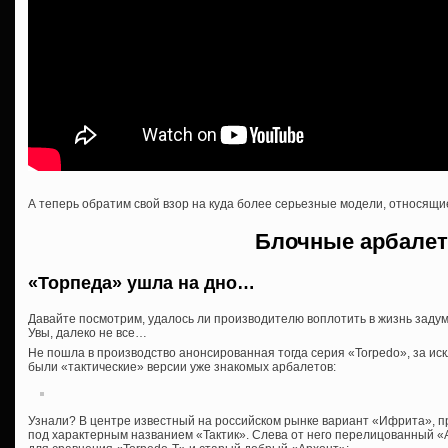
А теперь обратим свой взор на куда более серьезные модели, относящие
Блочные арбале
«Торпеда» ушла на дно…
Давайте посмотрим, удалось ли производителю воплотить в жизнь задумк
Увы, далеко не все…
Не пошла в производство анонсированная тогда серия «Torpedo», за иск
были «тактические» версии уже знакомых арбалетов:
Узнали? В центре известный на российском рынке вариант «Ифрита», 
под характерным названием «Тактик». Слева от него перелицованный «А