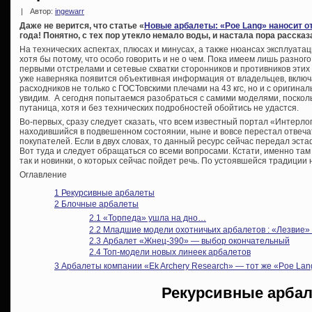
|
Автор:
ingewarr
Даже не верится, что статье «
Новые арбалеты: «Poe Lang» наносит о
года! Понятно, с тех пор утекло немало воды, и настала пора расска
На технических аспектах, плюсах и минусах, а также нюансах эксплуата
хотя бы потому, что особо говорить и не о чем. Пока имеем лишь разног
первыми отстрелами и сетевые схватки сторонников и противников этих 
уже наверняка появится объективная информация от владельцев, включа
расходников не только с ГОСТовскими плечами на 43 кгс, но и с оригин
увидим. А сегодня попытаемся разобраться с самими моделями, поскол
путаница, хотя и без технических подробностей обойтись не удастся.
Во-первых, сразу следует сказать, что всем известный портал «Интерлопе
находившийся в подвешенном состоянии, ныне и вовсе перестал отвеч
покупателей. Если в двух словах, то данный ресурс сейчас передал эст
Вот туда и следует обращаться со всеми вопросами. Кстати, именно там
так и новинки, о которых сейчас пойдет речь. По устоявшейся традиции
Оглавление
1
Рекурсивные арбалеты
2
Блочные арбалеты
2.1
«Торпеда» ушла на дно…
2.2
Младшие модели охотничьих арбалетов : «Лезвие»
2.3
Арбалет «Жнец-390» — выбор окончательный
2.4
Топ-модели новых линеек арбалетов
3
Арбалеты компании «Ek Archery Research» — тот же «Poe Lan
Рекурсивные арба