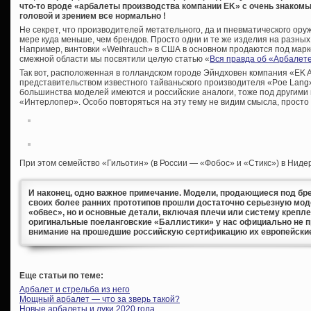
что-то вроде «арбалеты производства компании EK» с очень знакомы
головой и зрением все нормально !
Не секрет, что производителей метательного, да и пневматического оруж
мере куда меньше, чем брендов. Просто одни и те же изделия на разны
Например, винтовки «Weihrauch» в США в основном продаются под мар
смежной области мы посвятили целую статью «
Вся правда об «Арбалете
Так вот, расположенная в голландском городе Эйндховен компания «EK 
представительством известного тайваньского производителя «Poe Lang».
большинства моделей имеются и российские аналоги, тоже под другими
«Интерлопер». Особо повторяться на эту тему не видим смысла, просто
При этом семейство «Гильотин» (в России — «Фобос» и «Стикс») в Ниде
И наконец, одно важное примечание. Модели, продающиеся под бре
своих более ранних прототипов прошли достаточно серьезную мод
«обвес», но и основные детали, включая плечи или систему крепл
оригинальные поеланговские «Баллистики» у нас официально не 
внимание на прошедшие российскую сертификацию их европейски
Еще статьи по теме:
Арбалет и стрельба из него
Мощный арбалет — что за зверь такой?
Новые арбалеты и луки 2020 года