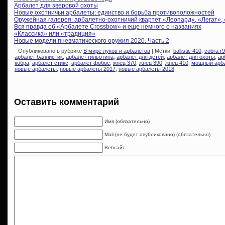
Арбалет для зверовой охоты
Новые охотничьи арбалеты: единство и борьба противоположностей
Оружейная галерея: арбалетно-охотничий квартет «Леопард», «Легат»,
Вся правда об «Арбалете Crossbow» и еще немного о названиях
«Классика» или «традиция»
Новые модели пневматического оружия 2020. Часть 2
Опубликовано в рубрике
В мире луков и арбалетов
| Метки:
ballistic 410
,
cobra r9
арбалет баллистик
,
арбалет гильотина
,
арбалет для детей
,
арбалет для охоты
,
ар
кобра
,
арбалет стикс
,
арбалет фобос
,
жнец 370
,
жнец 390
,
жнец 410
,
мощный арб
новые арбалеты
,
новые арбалеты 2017
,
новые арбалеты 2018
Оставить комментарий
Имя (обязательно)
Mail (не будет опубликовано) (обязательно)
Вебсайт