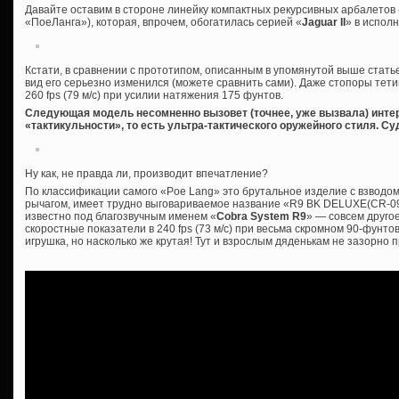
Давайте оставим в стороне линейку компактных рекурсивных арбалетов
«ПоеЛанга»), которая, впрочем, обогатилась серией «
Jaguar II
» в исполн
Кстати, в сравнении с прототипом, описанным в упомянутой выше стат
вид его серьезно изменился (можете сравнить сами). Даже стопоры тетивы
260 fps (79 м/с) при усилии натяжения 175 фунтов.
Следующая модель несомненно вызовет (точнее, уже вызвала) интер
«тактикульности», то есть ультра-тактического оружейного стиля. Су
Ну как, не правда ли, производит впечатление?
По классификации самого «Poe Lang» это брутальное изделие с взвод
рычагом, имеет трудно выговариваемое название «R9 BK DELUXE(CR-090
известно под благозвучным именем «
Cobra System R9
» — совсем друго
скоростные показатели в 240 fps (73 м/с) при весьма скромном 90-фунто
игрушка, но насколько же крутая! Тут и взрослым дяденькам не зазорно 