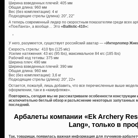
Ширина взведенных плечей: 405 мм
Общая длина: 960 мм
Вес (без комплектации): 4 кг
Подходящие стрелы (длина): 20″, 22″
А теперь современный лидер по скоростным показателям среди всех арб
«ПоеЛанга», а вообще… Это
«
Ballistic-410»:
У него, разумеется, существует российский аватар — «
Интерлопер Жне
Скорость стрелы: 410 fps (125 м\c)
Усилие натяжения: 43 кгс (95 lbs), максимальное 84 кгс (185 lbs)
Рабочий ход тетивы: 375 мм
Ширина плеч: 490 мм
Ширина взведенных плечей: 390 мм
Общая длина: 960 мм
Вес (без комплектации): 3,6 кг
Подходящие стрелы (длина): 20″, 22»
Остается, пожалуй, лишь добавить, что все перечисленные выше модели
оформлении, так и в «камуфляже».
Повторюсь, сегодня мы не рассматриваем особенности конструкции и
исключительно беглый обзор и разъяснение некоторых запутанных мо
последний.
Арбалеты компании «Ek Archery Res
Lang», только в пр
Так, товарищи, появилась важная информация для лучников-арбалетч