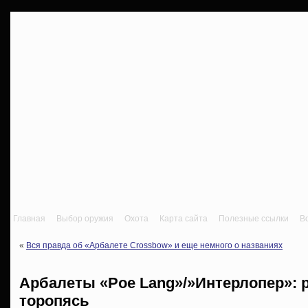
Главная
Выбор оружия
Охота
Карта сайта
Полезные ссылки
В
«
Вся правда об «Арбалете Crossbow» и еще немного о названиях
Арбалеты «Poe Lang»/»Интерлопер»: 
торопясь