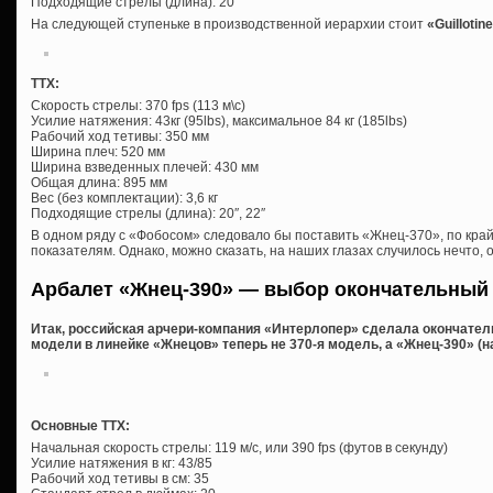
Подходящие стрелы (длина): 20″
На следующей ступеньке в производственной иерархии стоит
«
Guillotin
ТТХ:
Скорость стрелы: 370 fps (113 м\c)
Усилие натяжения: 43кг (95lbs), максимальное 84 кг (185lbs)
Рабочий ход тетивы: 350 мм
Ширина плеч: 520 мм
Ширина взведенных плечей: 430 мм
Общая длина: 895 мм
Вес (без комплектации): 3,6 кг
Подходящие стрелы (длина): 20″, 22″
В одном ряду с «Фобосом» следовало бы поставить «Жнец-370», по кр
показателям. Однако, можно сказать, на наших глазах случилось нечто, 
Арбалет «Жнец-390» — выбор окончательный
Итак, российская арчери-компания «Интерлопер» сделала окончате
модели в линейке «Жнецов» теперь не 370-я модель, а «Жнец-390» (н
Основные ТТХ:
Начальная скорость стрелы: 119 м/с, или 390 fps (футов в секунду)
Усилие натяжения в кг: 43/85
Рабочий ход тетивы в см: 35