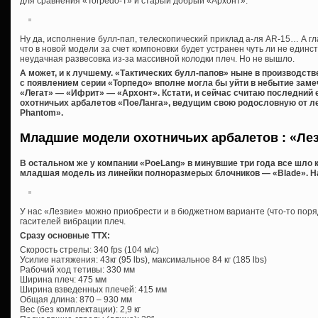
для сравнения «Torpedo-T» и старый добрый «Архонт»:
Ну да, исполнение булл-пап, телескопический приклад а-ля AR-15… А гл
что в новой модели за счет компоновки будет устранен чуть ли не един
неудачная развесовка из-за массивной колодки плеч. Но не вышло.
А может, и к лучшему. «Тактических булл-папов» ныне в производств
с появлением серии «Торпедо» вполне могла бы уйти в небытие зам
«Легат» — «Ифрит» — «Архонт». Кстати, и сейчас считаю последний
охотничьих арбалетов «ПоеЛанга», ведущим свою родословную от лег
Phantom».
Младшие модели охотничьих арбалетов : «Ле
В остальном же у компании «PoeLang» в минувшие три года все шло 
младшая модель из линейки полноразмерых блочников — «Blade». Н
У нас «Лезвие» можно приобрести и в бюджетном варианте (что-то поряд
гасителей вибрации плеч.
Сразу основные ТТХ:
Скорость стрелы: 340 fps (104 м\c)
Усилие натяжения: 43кг (95 lbs), максимальное 84 кг (185 lbs)
Рабочий ход тетивы: 330 мм
Ширина плеч: 475 мм
Ширина взведенных плечей: 415 мм
Общая длина: 870 – 930 мм
Вес (без комплектации): 2,9 кг