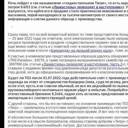
Речь пойдет о так называемом «гладкоствольном Тигре», то есть кар
патрон 9.6/53 (см. статью
«Ланкастеры» переходят в наступление»
).
жалуются, что найти его в продаже стало практически невозможно 
магазинов, порой находящихся за тысячи километров от своего мест
информация о снятии данного образца с производства.
Сразу скажу, что на мой конкретный вопрос по теме представители Конц
— 25 мая 2022 года) не ответили, хотя электронное письмо было напра
ресурсе производителя в разделе «гладкоствольное оружие» (как и во вс
еще можно найти, пусть и с пометкой «нет в наличии», по прямому запр
описанную нами в посте «
Барракуда» на дальний кордон ушла
«, тоже, 
К счастью, в номенклатуре представленных образцов удалось обнаружи
«TR9 Paradox» .345ТК, а также патриарха калашниковского семейства «
.366ТКМ (см. статью
«Ланкастеры» переходят в наступление. Часть 2
«).
ставшее с недавних времен под давлением ряда депутатов ругательным
глаз долой, хотя до официального приравнивания его к классическому 
Будет ли TG3 после 01.07.2022 года действительно снят с производст
надежда на ответ от специалистов Концерна (пока, судя по всему, ре
если этот, пусть и не совсем обычный, но все же редчайший по нын
крупнокалиберного охотничьего оружия уйдет в небытие. Попробуйте
отечественный бреннеке 9,3х64, ладно хоть остались предложения по
импортным и с соответствующей ценой.
С другой стороны, что бы кто ни говорил, но основное преимущество T
«Тигр» — заключалось в отсутствии необходимости выхаживать «пятилет
заветной лицензии на полноценное нарезное оружие. И вот оно-то чере
И абсолютное большинство обладающих правом на «нарезняк» охотников
в том числе и в смысле боеприпасов, образец старому доброму «Тигру» 
универсальный «трехлинейный» патрон. Достаточно немногочисленные 