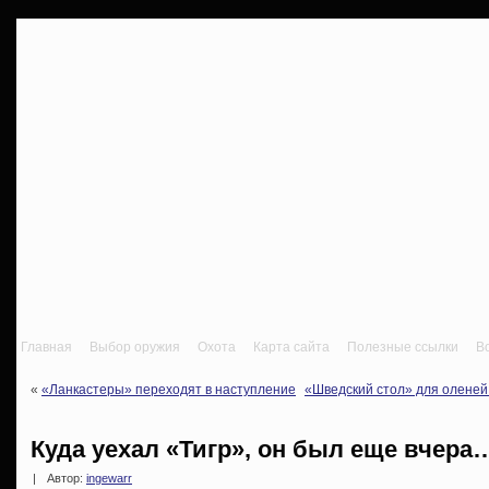
Главная
Выбор оружия
Охота
Карта сайта
Полезные ссылки
В
«
«Ланкастеры» переходят в наступление
«Шведский стол» для оленей
Куда уехал «Тигр», он был еще вчера
|
Автор:
ingewarr