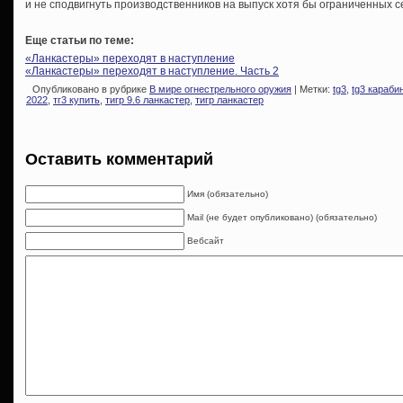
и не сподвигнуть производственников на выпуск хотя бы ограниченных 
Еще статьи по теме:
«Ланкастеры» переходят в наступление
«Ланкастеры» переходят в наступление. Часть 2
Опубликовано в рубрике
В мире огнестрельного оружия
| Метки:
tg3
,
tg3 караби
2022
,
тг3 купить
,
тигр 9.6 ланкастер
,
тигр ланкастер
Оставить комментарий
Имя (обязательно)
Mail (не будет опубликовано) (обязательно)
Вебсайт