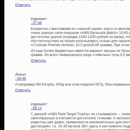
Ответить
ingewarr:
- 07:48
Конкретно с винтовками из «черной серии» (как и со многим
очень хорошо себя показали «H&N Baracuda Match» 10,65 g
достаточно дороги (порядка 1100-1200 рублей за банку), 
обстоятельствах их лучше использовать только для серьез
«Crosman Premier domed» 10.5 grain/0,68 грамма. При этом
Из еще более бюджетных имеется вариант как раз из Луганс
грамма. Из всего люмановского ряда «тяжелых» пуль 4,5 м
Ответить
Anton:
- 09:46
А например HN ft trophy .056g или crow magnum 057g. Она нормальн
Ответить
ingewarr:
- 06:12
С данной «H&N Field Target Trophy» не сталкивался — знаю
своеобразные и считаются достаточно точными. А экспа
известны уже давно, применяются исключительно для охоты
дистанциях, т.е. 15-30 метров. Вот здесь о них немного по