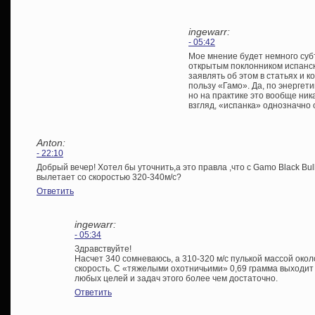
ingewarr:
- 05:42
Мое мнение будет немного суб
открытым поклонником испанск
заявлять об этом в статьях и к
пользу «Гамо». Да, по энергет
но на практике это вообще ника
взгляд, «испанка» однозначно 
Anton:
- 22:10
Добрый вечер! Хотел бы уточнить,а это правла ,что с Gamo Black Bull
вылетает со скоростью 320-340м/с?
Ответить
ingewarr:
- 05:34
Здравствуйте!
Насчет 340 сомневаюсь, а 310-320 м/с пулькой массой окол
скорость. С «тяжелыми охотничьими» 0,69 грамма выходит 
любых целей и задач этого более чем достаточно.
Ответить