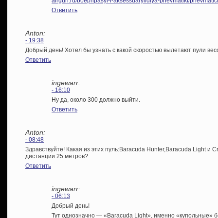
airgun.ru/boepripasyi-i-aksessuaryi/dlya-pnevmatiki/pnevmatic
Ответить
Anton:
- 19:38
Добрый день! Хотел бы узнать с какой скоростью вылетают пули весо
Ответить
ingewarr:
- 16:10
Ну да, около 300 должно выйти.
Ответить
Anton:
- 08:48
Здравствуйте! Какая из этих пуль:Baracuda Hunter,Baracuda Light и
дистанции 25 метров?
Ответить
ingewarr:
- 06:13
Добрый день!
Тут однозначно — «Baracuda Light», именно «купольные»