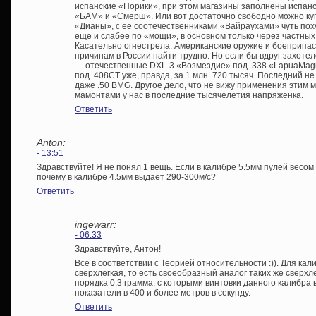
испанские «Норики», при этом магазины заполнены испанс
«БАМ» и «Смерш». Или вот достаточно свободно можно к
«Дианы», с ее соотечественниками «Вайраухами» чуть пох
еще и слабее по «мощи», в основном только через частны
Касательно огнестрела. Американские оружие и боеприпа
причинам в России найти трудно. Но если бы вдруг захотел
— отечественные DXL-3 «Возмездие» под .338 «LapuaMagn
под .408СТ уже, правда, за 1 млн. 720 тысяч. Последний не
даже .50 BMG. Другое дело, что не вижу применения этим 
мамонтами у нас в последние тысячелетия напряженка.
Ответить
Anton:
- 13:51
Здравствуйте! Я не понял 1 вещь. Если в калибре 5.5мм пулей весом 
почему в калибре 4.5мм выдает 290-300м/с?
Ответить
ingewarr:
- 06:33
Здравствуйте, Антон!
Все в соответствии с Теорией относительности :)). Для кал
сверхлегкая, то есть своеобразный аналог таких же сверх
порядка 0,3 грамма, с которыми винтовки данного калибр
показатели в 400 и более метров в секунду.
Ответить