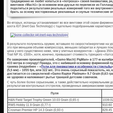
традиционно не любят копаться в «потрохах» своей пневматики, р
винтовок «Mach1» (в основном мои друзья по переписке из Голланд
поделиться результатами реальных измерений того же внутреннег
брать за основу восторженные рекламные и скупые технические о
Во-вторых, испанцы устанавливают во все винтовки этой серии фирмен
азота IGT (Inert Gas Technology) с тщательно подобранными характерис
В результате получилось оружие, вставшее по скорости/энергетике на у
это при меньшем объеме компрессора, меньших габаритах и лучших пока
цена у него существенно ниже, чем у элитных конкурентов – «Диана 350
Trail NP XL-1500», хотя, конечно, превышает стоимость турецкого «Хатс
По заверению производителей, «Gamo Mach1 PigMan» в 177-м калибре 
433 метра в секунду! Правда, это с набившей оскомину фирменной п
грамма (подробнее – «
Пули для пневматики и особенности стрельбы
(5,5 мм) – 1055 fps, или 322 м/с. Это очень серьезный показатель, но,
достигается со сверхлегкой «Gamo Raptor Platinum» 9.7 Grain (0,63 г
не здорово и напоминает рытье траншей детским совочком.
С чуть более более серьезными, а также действительно нормальными дл
результатам контрольных отстрелов, проведенных американскими оруж
Пуля
H&N Field Target Trophy Green 10.03 Grain (0,65 г)
1039.02
RWS Hobby 11.9 Grain (0,77 г)
910.60 
Crosman Premier HP 14.3 Grain (0,93 г)
829.45 