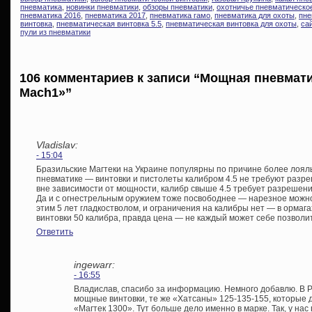
пневматика
,
новинки пневматики
,
обзоры пневматики
,
охотничье пневматическо
пневматика 2016
,
пневматика 2017
,
пневматика гамо
,
пневматика для охоты
,
пне
винтовка
,
пневматическая винтовка 5.5
,
пневматическая винтовка для охоты
,
са
пули из пневматики
106 комментариев к записи “Мощная пневмат
Mach1»”
Vladislav:
- 15:04
Бразильские Магтеки на Украине популярны по причине более лояль
пневматике — винтовки и пистолеты калибром 4.5 не требуют разр
вне зависимости от мощности, калибр свыше 4.5 требует разрешени
Да и с огнестрельным оружием тоже посвободнее — нарезное можно
этим 5 лет гладкостволом, и ограничения на калибры нет — в орма
винтовки 50 калибра, правда цена — не каждый может себе позволит
Ответить
ingewarr:
- 16:55
Владислав, спасибо за информацию. Немного добавлю. В 
мощные винтовки, те же «Хатсаны» 125-135-155, которые 
«Магтек 1300». Тут больше дело именно в марке. Так, у нас