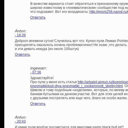
В качестве варианта стоит обратиться к признанному ору
широко известному в «пневматическом» сообществе под н
что подскажет. Вот его координаты:
http://gnom256.narod.ru/
Ответить
Anton:
- 18:39
Доброго впемени суток! Случилось вот что. Купил пули Люман Pointed
присьрелять оказалось оочень проблематично! Не знаю ,что делать.
и эти девать некуда (их около 100штук)
Ответить
ingewarr:
- 07:36
Здравствуйте!
Про пули у меня есть статья
http://arbalet-airgun.ru/boepripa
pnevmatiki/puli-dlya-pnevmatiki_i_osobennosti_strelby.html
. 
Шмелю и тому подобным «изделиям», которые, по моему м
банкам-бутылкам на дачном участке. Вот для этих целей их 
с друзьями пострелять или еще чего, благо не особо жалко.
Ответить
Anton:
- 20:43
И какие пули вообзе посоветуете для винтовки gamo black bull igt?