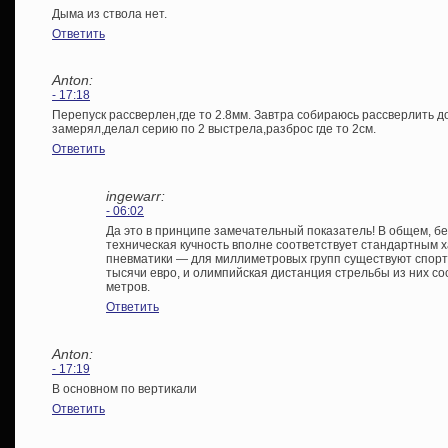
Дыма из ствола нет.
Ответить
Anton:
- 17:18
Перепуск рассверлен,где то 2.8мм. Завтра собираюсь рассверлить до
замерял,делал серию по 2 выстрела,разброс где то 2см.
Ответить
ingewarr:
- 06:02
Да это в принципе замечательный показатель! В общем, бе
техническая кучность вполне соответствует стандартным 
пневматики — для миллиметровых групп существуют спорти
тысячи евро, и олимпийская дистанция стрельбы из них сост
метров.
Ответить
Anton:
- 17:19
В основном по вертикали
Ответить