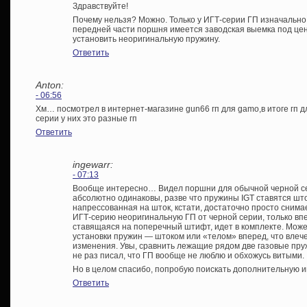
Здравствуйте!
Почему нельзя? Можно. Только у ИГТ-серии ГП изначально 
передней части поршня имеется заводская выемка под це
установить неоригинальную пружину.
Ответить
Anton:
- 06:56
Хм… посмотрел в интернет-магазине gun66 гп для gamo,в итоге гп дл
серии у них это разные гп
Ответить
ingewarr:
- 07:13
Вообще интересно… Видел поршни для обычной черной се
абсолютно одинаковы, разве что пружины IGT ставятся шт
напрессованная на шток, кстати, достаточно просто снимае
ИГТ-серию неоригинальную ГП от черной серии, только вп
ставящаяся на поперечный штифт, идет в комплекте. Может
установки пружин — штоком или «телом» вперед, что влеч
изменения. Увы, сравнить лежащие рядом две газовые пр
не раз писал, что ГП вообще не люблю и обхожусь витыми.
Но в целом спасибо, попробую поискать дополнительную
Ответить