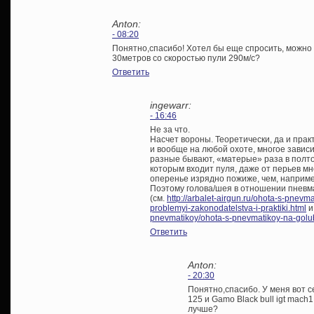
Anton:
- 08:20
Понятно,спасибо! Хотел бы еще спросить, можно л
30метров со скоростью пули 290м/с?
Ответить
ingewarr:
- 16:46
Не за что.
Насчет вороны. Теоретически, да и прак
и вообще на любой охоте, многое зависит
разные бывают, «матерые» раза в полто
которым входит пуля, даже от перьев мно
оперенье изрядно пожиже, чем, наприме
Поэтому голова/шея в отношении пневм
(см.
http://arbalet-airgun.ru/ohota-s-pnev
problemyi-zakonodatelstva-i-praktiki.html
pnevmatikoy/ohota-s-pnevmatikoy-na-golu
Ответить
Anton:
- 20:30
Понятно,спасибо. У меня вот с
125 и Gamo Black bull igt mach
лучше?