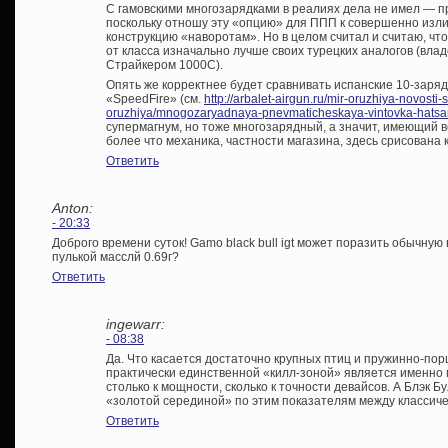
С гамовскими многозарядками в реалиях дела не имел — п
поскольку отношу эту «опцию» для ППП к совершенно из
конструкцию «наворотам». Но в целом считал и считаю, что
от класса изначально лучше своих турецких аналогов (вла
Страйкером 1000С).
Опять же корректнее будет сравнивать испанские 10-зарядк
«SpeedFire» (см.
http://arbalet-airgun.ru/mir-oruzhiya-novost
oruzhiya/mnogozaryadnaya-pnevmaticheskaya-vintovka-hatsan
супермагнум, но тоже многозарядный, а значит, имеющий 
более что механика, частности магазина, здесь срисована 
Ответить
Anton:
- 20:33
Доброго времени суток! Gamo black bull igt может поразить обычную 
пулькой масслй 0.69г?
Ответить
ingewarr:
- 08:38
Да. Что касается достаточно крупных птиц и пружинно-пор
практически единственной «килл-зоной» является именно 
столько к мощности, сколько к точности девайсов. А Блэк Бу
«золотой серединой» по этим показателям между классиче
Ответить