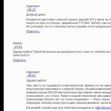
ingewarr:
- 06:23
Добрый день!
Конкретно винтовок «черной серии» версий IGT у меня не б
скорости при отстрелах, фирменная ГП (Ref. 36040) там по
же усилием, что и у обычных витых пружин этого модельного 
Ответить
Anton:
- 15:01
Здравствуйте! Такой вопрос(если разбераетесь) ствол от shadow dx
balck bull’a?
Ответить
ingewarr:
- 09:53
Здравствуйте!
Увы, как-то не задавался этим вопросом. Думаю (но не увер
классических магнумов и «черной серии» взаимозаменяемы
компрессором 29х100 мм несколько массивнее своих млад
пообъемнее, это точно. Ниже в нашей переписке уже дава
Ключникова (Gnom), вот он точно подскажет — благо через е
образцов, причем зачастую в один период времени, была 
На всякий случай еще раз повторю координаты:
http://gnom