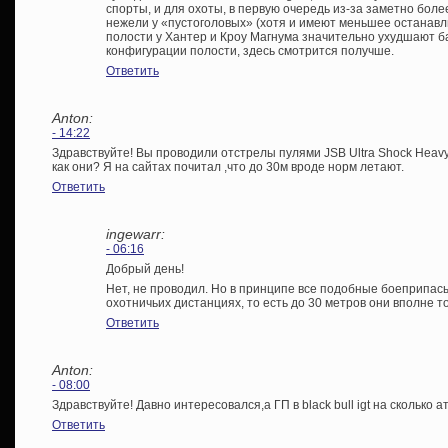
спорты, и для охоты, в первую очередь из-за заметно бол
нежели у «пустоголовых» (хотя и имеют меньшее останав
полости у Хантер и Кроу Магнума значительно ухудшают ба
конфигурации полости, здесь смотрится получше.
Ответить
Anton:
- 14:22
Здравствуйте! Вы проводили отстрелы пулями JSB Ultra Shock Heavy
как они? Я на сайтах почитал ,что до 30м вроде норм летают.
Ответить
ingewarr:
- 06:16
Добрый день!
Нет, не проводил. Но в принципе все подобные боеприпас
охотничьих дистанциях, то есть до 30 метров они вполне т
Ответить
Anton:
- 08:00
Здравствуйте! Давно интересовался,а ГП в black bull igt на сколько 
Ответить