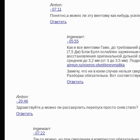
Anton:
- 07:11
Понятно,а можно ли этy винтовкy как нибудь усил
Ответить
ingewarr:
- 05:55
Как и все винтовки Гамо, до требований
(7,5 Дж) Блэк Булл ослаблен зауженным
восстановления оригинальной дульной э
среднем до 3,2 мм (от 3 до 3,5 мм). Под
airgun.ru/vopros-otvet/pnevmatika
.
Замечу, что ни в коем случае нельзя све
Разборка обязательна. Вот соответств
Ответить
Anton:
- 20:46
Здравствуйте,а можно ли рассаерлить перепуск просто сняв ствло?
Ответить
ingewarr:
- 07:22
Так-то можно, но при сверлении в компрессор обязательно