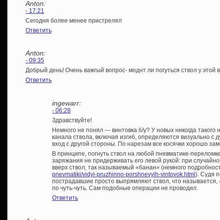
Anton:
- 17:21
Сегодня более менее пристрелял
Ответить
Anton:
- 09:35
Добрый день! Очень важгый вопрос- моднт ли погуться ствол у этой в
Ответить
ingewarr:
- 06:28
Здравствуйте!
Немного не понял — винтовка б/у? У новых никогда такого
канала ствола, включая изгиб, определяются визуально с 
вход с другой стороны. По нарезам все косячки хорошо за
В принципе, погнуть ствол на любой пневматике-переломке
заряжания не придерживать его левой рукой: при случайн
вверх ствол, так называемый «банан» (немного подробнос
pnevmatiki/vidyi-pruzhinno-porshnevyih-vintovok.html
). Судя
пострадавшие просто выпрямляют ствол, что называется, «
по чуть-чуть. Сам подобные операции не проводил.
Ответить