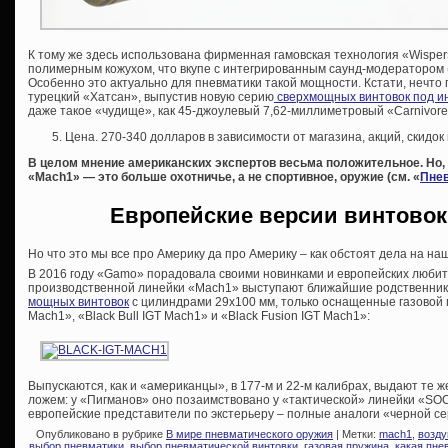
К тому же здесь использована фирменная гамовская технология «Wispe
полимерным кожухом, что вкупе с интегрированным саунд-модератором
Особенно это актуально для пневматики такой мощности. Кстати, нечто 
турецкий «Хатсан», выпустив новую серию
сверхмощных винтовок под и
даже такое «чудище», как 45-джоулевый 7,62-миллиметровый «Carnivore
Цена. 270-340 долларов в зависимости от магазина, акций, скидок и
В целом мнение американских экспертов весьма положительное. Но, 
«
Mach1» — это больше охотничье, а не спортивное, оружие (см. «
Пнев
Европейские версии винтово
Но что это мы все про Америку да про Америку – как обстоят дела на н
В 2016 году «Gamo» порадовала своими новинками и европейских люби
производственной линейки «Mach1» выступают ближайшие родственник
мощных винтовок
с цилиндрами 29х100 мм, только оснащенные газовой п
Mach1», «Black Bull IGT Mach1» и «Black Fusion IGT Mach1»:
Выпускаются, как и «американцы», в 177-м и 22-м калибрах, выдают те 
ложем: у «Пигманов» оно позаимствовано у «тактической» линейки «SOC
европейские представители по экстерьеру – полные аналоги «черной се
Опубликовано в рубрике
В мире пневматического оружия
| Метки:
mach1
,
возд
выбор пневматики
,
выбор пневматической винтовки
,
газовая пружина
,
какая пне