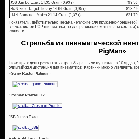
JSB Jumbo Exact 14.35 Grain (0,93 г)
799.53 
H&N Field Target Trophy 14.66 Grain (0,95 г)
813.49 
H&N Baracuda Match 21.14 Grain (1,37 г)
621.70 
Показатели, действительно, весьма неплохие для пружинно-поршневой в
возможностей PCP-пневматики, но для реальной охоты (не на секачей) о
кучности.
Стрельба из пневматической вин
PigMan»
Ниже приведены результаты стрельбы разными пульками на 10 ярдов, 9,1 
олимпийская дистанция для пневматики). Картинки можно увеличить, в
«Gamo Raptor Platinum»
Crosman Premier HP
JSB Jumbo Exact
H&N Field Target Trophy