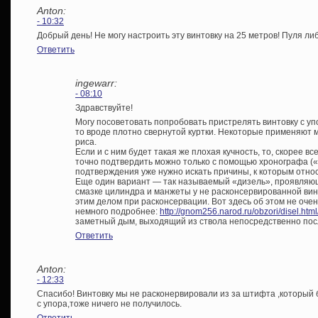
Anton:
- 10:32
Добрый день! Не могу настроить эту винтовку на 25 метров! Пуля л
Ответить
ingewarr:
- 08:10
Здравствуйте!
Могу посоветовать попробовать пристрелять винтовку с упо
то вроде плотно свернутой куртки. Некоторые применяют 
риса.
Если и с ним будет такая же плохая кучность, то, скорее в
точно подтвердить можно только с помощью хронографа («
подтверждения уже нужно искать причины, к которым отно
Еще один вариант — так называемый «дизель», проявляю
смазке цилиндра и манжеты у не расконсервированной вин
этим делом при расконсервации. Вот здесь об этом не оче
немного подробнее:
http://gnom256.narod.ru/obzori/disel.html
заметный дым, выходящий из ствола непосредственно пос
Ответить
Anton:
- 12:33
Спасибо! Винтовку мы не расконервировали из за штифта ,который
с упора,тоже ничего не получилось.
Ответить