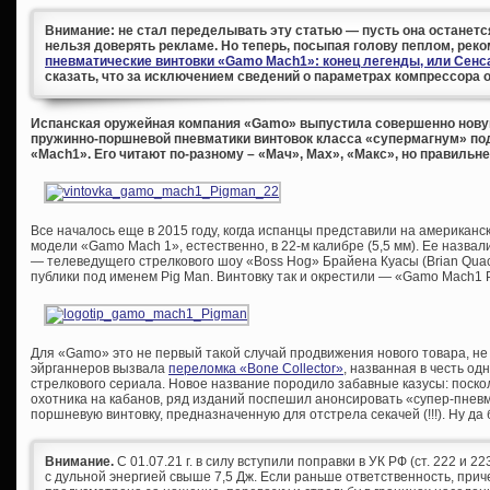
Внимание: не стал переделывать эту статью — пусть она останется
нельзя доверять рекламе. Но теперь, посыпая голову пеплом, рек
пневматические винтовки «Gamo Mach1»: конец легенды, или Сенс
сказать, что за исключением сведений о параметрах компрессора
Испанская оружейная компания «Gamo» выпустила совершенно нов
пружинно-поршневой пневматики винтовок класса «супермагнум» п
«Mach1». Его читают по-разному – «Мач», Мах», «Макс», но правильней
Все началось еще в 2015 году, когда испанцы представили на америка
модели «Gamo Mach 1», естественно, в 22-м калибре (5,5 мм). Ее назвали
— телеведущего стрелкового шоу «Boss Hog» Брайена Куасы (Brian Qua
публики под именем Pig Man. Винтовку так и окрестили — «Gamo Mach1 
Для «Gamo» это не первый такой случай продвижения нового товара, не
эйрганнеров вызвала
переломка «Bone Collector»
, названная в честь о
стрелкового сериала. Новое название породило забавные казусы: поскол
охотника на кабанов, ряд изданий поспешил анонсировать «супер-пнев
поршневую винтовку, предназначенную для отстрела секачей (!!!). Ну да
Внимание.
С 01.07.21 г. в силу вступили поправки в УК РФ (ст. 222 и 
с дульной энергией свыше 7,5 Дж. Если раньше ответственность, при