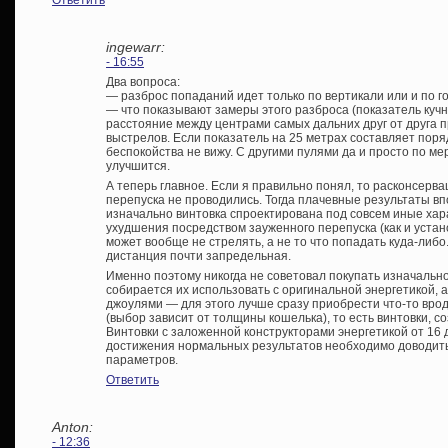
ingewarr:
- 16:55
Два вопроса:
— разброс попаданий идет только по вертикали или и по 
— что показывают замеры этого разброса (показатель куч
расстояние между центрами самых дальних друг от друга п
выстрелов. Если показатель на 25 метрах составляет поряд
беспокойства не вижу. С другими пулями да и просто по м
улучшится.
А теперь главное. Если я правильно понял, то расконсерв
перепуска не проводились. Тогда плачевные результаты вп
изначально винтовка спроектирована под совсем иные хара
ухудшения посредством зауженного перепуска (как и устан
может вообще не стрелять, а не то что попадать куда-либ
дистанция почти запредельная.
Именно поэтому никогда не советовал покупать изначальн
собирается их использовать с оригинальной энергетикой, 
джоулями — для этого лучше сразу приобрести что-то врод
(выбор зависит от толщины кошелька), то есть винтовки, 
Винтовки с заложенной конструкторами энергетикой от 16 
достижения нормальных результатов необходимо доводить 
параметров.
Ответить
Anton:
- 12:36