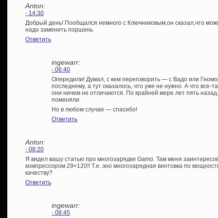
Anton:
- 14:30
Добрый день! Пообщался немного с Ключниковым,он сказал,что мож
надо заменить поршень
Ответить
ingewarr:
- 06:40
Опередили! Думал, с кем переговорить — с Вадо или Гномо
последнему, а тут оказалось, что уже не нужно. А что все-т
они ничем не отличаются. По крайней мере лет пять назад,
поменяли.
Но в любом случае — спасибо!
Ответить
Anton:
- 08:20
Я видел вашу статью про многозарядки Gamo. Там меня заинтересо
компрессором 29×120!! Т.е. эоо многозарядная винтовка по мощност
качеству?
Ответить
ingewarr:
- 08:45