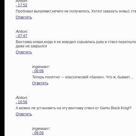
Anton:
- 17:52
Пробовал выпрямит,ничего не получилось. Хотел заказать новы1 ст
Ответить
Anton:
- 07:47
Винтовка новая,когда я ее взводил сорывлась рука и ствол перегнул
даже не закрылся
Ответить
ingewarr:
- 06:06
Теперь понятно — классический «банан». Что ж, бывает…
Ответить
Anton:
- 10:56
А можно ли установить на эту винтовку ствол от Gamo Black Knigt?
Ответить
ingewarr:
- 06:09