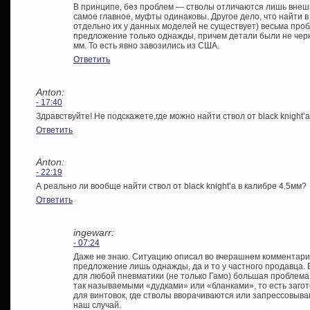
В принципе, без проблем — стволы отличаются лишь внеш
самое главное, муфты одинаковы. Другое дело, что найти в
отдельно их у данных моделей не существует) весьма проб
предложение только однажды, причем детали были не черно
мм. То есть явно завозились из США.
Ответить
Anton:
- 17:40
Здравствуйте! Не подскажете,где можно найти ствол от black knight’
Ответить
Anton:
- 22:19
А реально ли вообще найти ствол от black knight’a в калибре 4.5мм?
Ответить
ingewarr:
- 07:24
Даже не знаю. Ситуацию описал во вчерашнем комментари
предложение лишь однажды, да и то у частного продавца.
для любой пневматики (не только Гамо) большая проблема
так называемыми «дудками» или «бланками», то есть загот
для винтовок, где стволы вворачиваются или запрессовыва
наш случай.