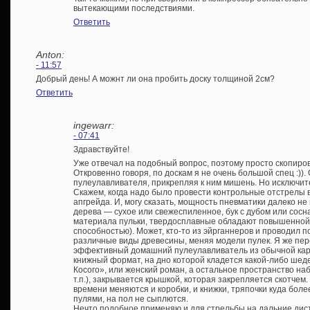
вытекающими последствиями.
Ответить
Anton:
- 11:57
Добрый день! А можнт ли она пробить доску толщиной 2см?
Ответить
ingewarr:
- 07:41
Здравствуйте!
Уже отвечал на подобный вопрос, поэтому просто скопиров
Откровенно говоря, по доскам я не очень большой спец :)).
пулеулавливателя, прикрепляя к ним мишень. Но исключи
Скажем, когда надо было провести контрольные отстрелы 
апгрейда. И, могу сказать, мощность пневматики далеко не
дерева — сухое или свежеспиленное, бук с дубом или сосн
материала пульки, твердосплавные обладают повышенно
способностью). Может, кто-то из эйрганнеров и проводил 
различные виды древесины, меняя модели пулек. Я же пер
эффективный домашний пулеулавливатель из обычной кар
книжный формат, на дно которой кладется какой-либо шед
Косого», или женский роман, а остальное пространство наб
т.п.), закрывается крышкой, которая закрепляется скотчем.
времени меняются и коробки, и книжки, тряпочки куда боле
пулями, на пол не сыплются.
Нечто подобное применяю и для стрельбы на дальние дист