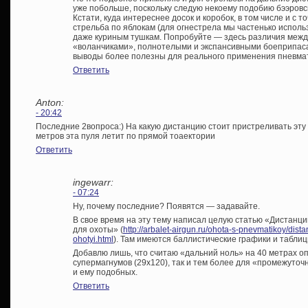
уже побольше, поскольку следую некоему подобию бээровск
Кстати, куда интереснее досок и коробок, в том числе и с т
стрельба по яблокам (для огнестрела мы частенько исполь
даже куриным тушкам. Попробуйте — здесь различия межд
«воланчиками», полнотелыми и экспансивными боеприпаса
выводы более полезны для реального применения пневмат
Ответить
Anton:
- 20:42
Последние 2вопроса:) На какую дистанцию стоит пристреливать эту в
метров эта пуля летит по прямой тоаектории
Ответить
ingewarr:
- 07:24
Ну, почему последние? Появятся — задавайте.
В свое время на эту тему написал целую статью «Дистанц
для охоты» (
http://arbalet-airgun.ru/ohota-s-pnevmatikoy/dista
ohotyi.html
). Там имеются баллистические графики и таблицы
Добавлю лишь, что считаю «дальний ноль» на 40 метрах оп
супермагнумов (29х120), так и тем более для «промежуточ
и ему подобных.
Ответить