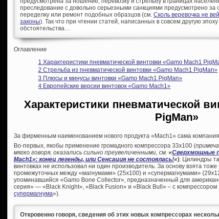
предусмотрена за ношение, перевозку и стрельбу в границах населен
преследование с довольно серьезными санкциями предусмотрено за с
переделку или ремонт подобных образцов (см.
Сколь веревочка не ве
законы
). Так что при чтении статей, написанных в совсем другую эпоху
обстоятельства…
Оглавление
1
Характеристики пневматической винтовки «Gamo Mach1 PigM
2
Стрельба из пневматической винтовки «Gamo Mach1 PigMan»
3
Плюсы и минусы винтовки «Gamo Mach1 PigMan»
4
Европейские версии винтовок «Gamo Mach1»
Характеристики пневматической в
PigMan»
За фирменным наименованием нового продукта «Mach1» сама компания 
Во-первых, якобы применение громадного компрессора 33х100 (
примеча
мягко говоря, оказались сильно преувеличенными, см.
«
Сверхмощные п
Mach1»: конец легенды, или Сенсация не состоялась!
«
)
. Цилиндры та
винтовках не использовал ни один производитель. За основу взята тоже
промежуточных между «магнумами» (25х100) и «супермагнумами» (29х120
упоминавшийся «Gamo Bone Collector», предназначенный для американс
серия» — «Black Knight», «Black Fusion» и «Black Bull» – с компрессором 
супермагнума
»).
Откровенно говоря, сведения об этих новых компрессорах нескол