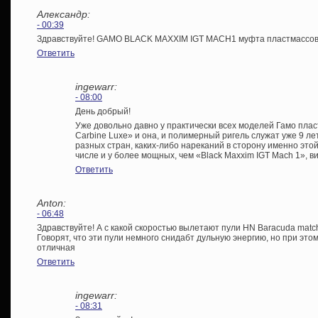
Александр:
- 00:39
Здравствуйте! GAMO BLACK MAXXIM IGT MACH1 муфта пластмассова
Ответить
ingewarr:
- 08:00
День добрый!
Уже довольно давно у практически всех моделей Гамо пла
Carbine Luxe» и она, и полимерный ригель служат уже 9 л
разных стран, каких-либо нареканий в сторону именно этой
числе и у более мощных, чем «Black Maxxim IGT Mach 1», в
Ответить
Anton:
- 06:48
Здравствуйте! А с какой скоростью вылетают пули HN Baracuda match 
Говорят, что эти пули немного снидабт дульную энергию, но при эт
отличная
Ответить
ingewarr:
- 08:31