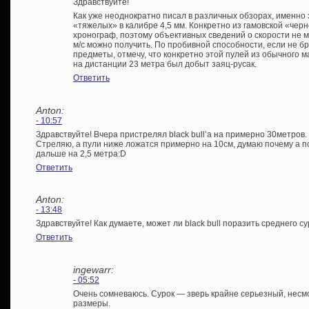
Здравствуйте!
Как уже неоднократно писал в различных обзорах, именно
«тяжелых» в калибре 4,5 мм. Конкретно из гамовской «черн
хронограф, поэтому объективных сведений о скорости не м
м/с можно получить. По пробивной способности, если не б
предметы, отмечу, что конкретно этой пулей из обычного 
на дистанции 23 метра был добыт заяц-русак.
Ответить
Anton:
- 10:57
Здравствуйте! Вчера пристрелял black bull’a на примерно 30метров
Стреляю, а пули ниже ложатся примерно на 10см, думаю почему а п
дальше на 2,5 метра:D
Ответить
Anton:
- 13:48
Здравствуйте! Как думаете, может ли black bull поразить среднего су
Ответить
ingewarr:
- 05:52
Очень сомневаюсь. Сурок — зверь крайне серьезный, несм
размеры.