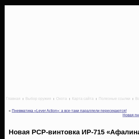
Главная
Выбор оружия
Охота
Карта сайта
Полезные ссылки
В
«
Пневматика «Lever Action»: а все-таки параллели пересекаются!
Новая пн
Новая PCP-винтовка ИР-715 «Афалин