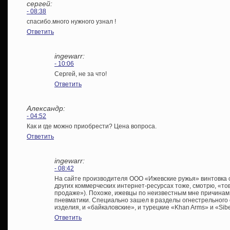
сергей:
- 08:38
спасибо.много нужного узнал !
Ответить
ingewarr:
- 10:06
Сергей, не за что!
Ответить
Александр:
- 04:52
Как и где можно приобрести? Цена вопроса.
Ответить
ingewarr:
- 08:42
На сайте производителя ООО «Ижевские ружья» винтовка с
других коммерческих интернет-ресурсах тоже, смотрю, «то
продаже»). Похоже, ижевцы по неизвестным мне причинам
пневматики. Специально зашел в разделы огнестрельного о
изделия, и «байкаловские», и турецкие «Khan Arms» и «Sib
Ответить