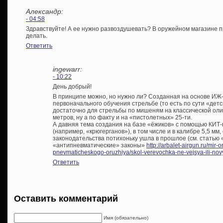
Александр:
- 04:58
Здравствуйте! А ее нужно развоздушевать? В оружейном магазине п
делать.
Ответить
ingewarr:
- 10:22
День добрый!
В принципе можно, но нужно ли? Созданная на основе ИЖ-
первоначального обучения стрельбе (то есть по сути «детс
достаточно для стрельбы по мишеням на классической ол
метров, ну а по факту и на «пистолетных» 25-ти.
А давняя тема создания на базе «ёжиков» с помощью КИТ
(например, «крюгерганов»), в том числе и в калибре 5,5 м
законодательства потихоньку ушла в прошлое (см. статью 
«антипневматические» законы»
http://arbalet-airgun.ru/mir-
pnevmaticheskogo-oruzhiya/skol-verevochka-ne-vejsya-ili-nov
Ответить
Оставить комментарий
Имя (обязательно)