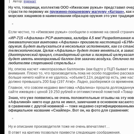
|
Автор:
ingewarr
Ну что, товарищи, коллектив ООО «Ижевские ружья» представил оче
страсти по первому их
пружинно-поршневому магнуму «Катран»
, ка
морских хищников в наименовании образцов оружия это уже традици
Если честно, то «Ижевские ружья» сообщили о новинке на своей странич
«ИР-715 «Афалина» PCP-винтовка, калибра 4.5 мм! Разработанная
пневматическая винтовка «Афалина» произвела настоящий «БУМ» 
оружия. Будет выпускаться в нескольких исполнениях, как со стан
телескопическим. Целик «Афалины» будет тоже меняться, в зави
(диоптрический прицел, стандартный целик и лазерный целеуказа
будет иметь многоразовый баллон для закачки воздуха. Отлично п
любителям спортивной стрельбы.»
Ну, описка насчет «многоразовых баллонов» (как будто у ПЦП бывает ин
внимания. Плохо то, что производитель пока не особо подробно рассказ
больше ничего найти и не удалось: «объем 0,12л, редуктор есть, уже на
должно превышать 200 Бар (197 Атм)». Ладно, разберемся со времене
Главное, что совсем недавно винтовка «Афалина» прошла долгожданну
сайте ижевцев с ценой 19 250 рублей и оптимистичной пометкой «Товар в
Знаю, что уже появились не очень положительные отзывы на эту нов
«Афалиной» никто еще дела не имел, замечания в основном касаются
в сравнении с другой новинкой — тоже недавно сертифицированным
официальное название «Снайпер». Вот он, на фото для сравнения:
Ну и описание производителя тоже не очень впечатляет…
В ответ на критику позвольте привести следующие соображения.