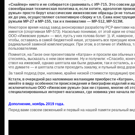
«Снайпер» никто и не собирается сравнивать с ИР-715. Это совсем др
своеобразная техническая политика и, если хотите, идеология произ
ружья» просто берут классические ижмеховские образцы (и не только,
их до ума, осуществляют селективную сборку и т.п. Сама конструкция 
ружьям МР-27 и МР-155, так и к пневматике — МР-512, МР-513М.
Некоторое время назад завод анонсировал разработку PCP-винтовки на
имеется (спортивная МР-573). Насколько понимаю, от этой идеи не отка
ООО «Ижевские ружья» — мол, пусть у них голова болит :)). И, наверное,
чтобы, оставаясь в самой бюджетной нише, устранить все присущие конк
радикальной заменой комплектующих. При этом, в отличие от ИжМеха, т
пользователями.
Помнится, на Ганзе они презентовали «Катран» и просили как обычных с
стесняясь, высказать о нем свое мнение. Ну и получили: «Спасибо, коне
ствол на ижевский, однако шептала как были дерьмом, так и остались, а
что думаете — и шептала стали проходить закалку, и пульный вход дора
За такой подход (при, напомню, крайне низкой стоимости продукции) грех
Кстати, в очередной раз напоминаю желающим приобрести «Катран»,
имейте в виду особенности происхождения и биографии изделий и ищ
исключительно ООО «Ижевские ружья» (как ни странно, многие об эт
специализированных интернет-магазинах, где новинка уже начала по
Дополнение, ноябрь 2019 года.
Перед вами совсем свеженький и первый на нашей памяти реальный ви