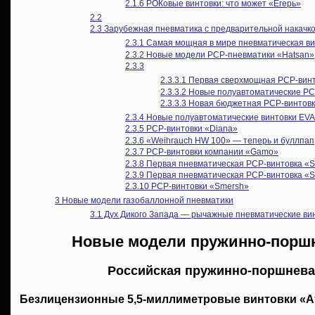
2.1.6
РОКовые винтовки: что может «Егерь»
2.2
2.3
Зарубежная пневматика с предварительной накачк
2.3.1
Самая мощная в мире пневматическая в
2.3.2
Новые модели PCP-пневматики «Hatsan»
2.3.3
2.3.3.1
Первая сверхмощная PCP-винто
2.3.3.2
Новые полуавтоматические PC
2.3.3.3
Новая бюджетная PCP-винтовка
2.3.4
Новые полуавтоматические винтовки EV
2.3.5
PCP-винтовки «Diana»
2.3.6
«Weihrauch HW 100» — теперь и буллпап
2.3.7
PCP-винтовки компании «Gamo»
2.3.8
Первая пневматическая PCP-винтовка «S
2.3.9
Первая пневматическая PCP-винтовка «S
2.3.10
PCP-винтовки «Smersh»
3
Новые модели газобаллонной пневматики
3.1
Дух Дикого Запада — рычажные пневматические ви
Новые модели пружинно-порш
Российская пружинно-поршнева
Безлицензионные 5,5-миллиметровые винтовки «А