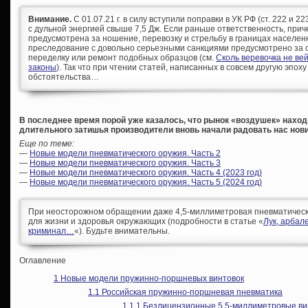
Внимание.
С 01.07.21 г. в силу вступили поправки в УК РФ (ст. 222 и 
с дульной энергией свыше 7,5 Дж. Если раньше ответственность, при
предусмотрена за ношение, перевозку и стрельбу в границах населен
преследование с довольно серьезными санкциями предусмотрено за с
переделку или ремонт подобных образцов (см.
Сколь веревочка не ве
законы
). Так что при чтении статей, написанных в совсем другую эпоху
обстоятельства…
В последнее время порой уже казалось, что рынок «воздушек» находи
длительного затишья производители вновь начали радовать нас нов
Еще по теме:
—
Новые модели пневматического оружия. Часть 2
—
Новые модели пневматического оружия. Часть 3
—
Новые модели пневматического оружия. Часть 4 (2023 год)
—
Новые модели пневматического оружия. Часть 5 (2024 год)
При неосторожном обращении даже 4,5-миллиметровая пневматическа
для жизни и здоровья окружающих (подробности в статье «
Лук, арбал
криминал…
«). Будьте внимательны.
Оглавление
1
Новые модели пружинно-поршневых винтовок
1.1
Российская пружинно-поршневая пневматика
1.1.1
Безлицензионные 5,5-миллиметровые ви