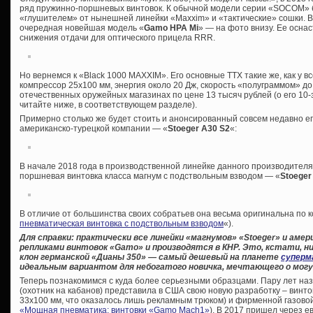
ряд пружинно-поршневых винтовок. К обычной модели серии «SOCOM» б
«глушителем» от нынешней линейки «Maxxim» и «тактические» сошки. В
очередная новейшая модель «
Gamo HPA Mi
» — на фото внизу. Ее осна
снижения отдачи для оптического прицела RRR.
Но вернемся к «Black 1000 MAXXIM». Его основные ТТХ такие же, как у в
компрессор 25х100 мм, энергия около 20 Дж, скорость «полуграммом» до
отечественных оружейных магазинах по цене 13 тысяч рублей (о его 10
читайте ниже, в соответствующем разделе).
Примерно столько же будет стоить и анонсированный совсем недавно ег
американско-турецкой компании — «
Stoeger A30 S2
«:
В начале 2018 года в производственной линейке данного производител
поршневая винтовка класса магнум с подствольным взводом — «
Stoeger
В отличие от большинства своих собратьев она весьма оригинальна по к
пневматическая винтовка с подствольным взводом
«).
Для справки: практически все линейки «магнумов» «
Stoeger» и амер
репликами винтовок «
Gamo» и производятся в КНР. Это, кстати, ни
клон германской «Дианы 350» — самый дешевый на планете
суперм
идеальным вариантом для небогатого новичка, мечтающего о могу
Теперь познакомимся с куда более серьезными образцами. Пару лет на
(охотник на кабанов) представила в США свою новую разработку – винто
33х100 мм, что оказалось лишь рекламным трюком) и фирменной газовой 
«Мощная пневматика: винтовки «Gamo Maсh1»
). В 2017 пришел через 