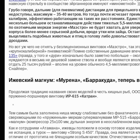
навесную стрельбу в сообществе эйрганнеров именуют «минометной» :))
Грубо говоря, дальние (для пневматики) дистанции для прицельного
недоступны, максимум – 35-40 метров. Но тогда почти исчезает пре
калибром, эффективно работающим на таких же расстояниях. Единс
несколько большем останавливающем действии тяжелых 5,5-миллим
по охотничьим меркам энергии «Маэстро» не будет хватать для увер
корпуса более-менее серьезной добычи, вроде утки или зайца. Остаетс
выцеливать подобных животных и птиц в голову либо довольствоват
дроздами.
Но вот уж чего не отнять у безлицензионных винтовок «Маэстро», так 
«крупнокалиберной» пневматикой! Помню собственные давнишние впе
135»
(правда, у того и «дури» изначально было заметно побольше – окол
нуждаются в весьма не дешевой замене ствола и вообще являются впол
отдать 25 тысяч рублей – вполне на уровне обычного 4,5-миллиметрово
Снайпер».
Ижевский магнум: «Мурена», «Барракуда», теперь 
Продолжая традицию названия своих моделей в честь хищных рыб, ООО
пружинно-поршневую винтовку
ИР-615 «Катран»
.
Тем самым была заполнена ниша между слабоватыми без фанатичного 
сверхмощными по «пружинным» меркам супермагнумами МР-515 «Барраку
«магнум» (компрессор 25х100 мм, дульная энергия в неослабленном вар
Как и сотрудники «Атамана», ижевцы положили в основу готовое издели
не испанцев, а турок — винтовку «
Strong S 450″. Правда, она является 
отличие от прототипа не блещущим особым качеством. Отечественные 