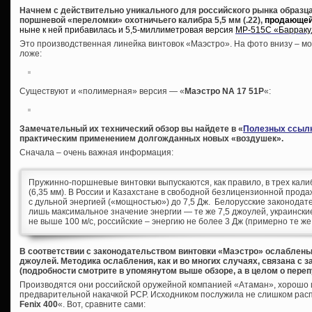
Начнем с действительно уникального для российского рынка образца
поршневой «переломки» охотничьего калибра 5,5 мм (.22),
продающейс
ныне к ней прибавилась и 5,5-миллиметровая версия
МР-515С «Барраку
Это производственная линейка винтовок «Маэстро». На фото внизу – мо
ложе:
Существуют и «полимерная» версия — «
Маэстро NA 17 51P
«:
Замечательный их технический обзор вы найдете в «
Полезных ссыл
практическим применением долгожданных новых «воздушек».
Сначала – очень важная информация:
Пружинно-поршневые винтовки выпускаются, как правило, в трех калибра
(6,35 мм). В России и Казахстане в свободной безлицензионной прода
с дульной энергией («мощностью») до 7,5 Дж. Белорусские законода
лишь максимальное значение энергии — те же 7,5 джоулей, украинские
не выше 100 м/с, российские – энергию не более 3 Дж (примерно те же 
В соответствии с законодательством винтовки «Маэстро» ослаблены
джоулей. Методика ослабления, как и во многих случаях, связана с
(подробности смотрите в упомянутом выше обзоре, а в целом о пере
Производятся они российской оружейной компанией «Атаман», хорошо 
предварительной накачкой PCP. Исходником послужила не слишком расп
Fenix 400
«. Вот, сравните сами: