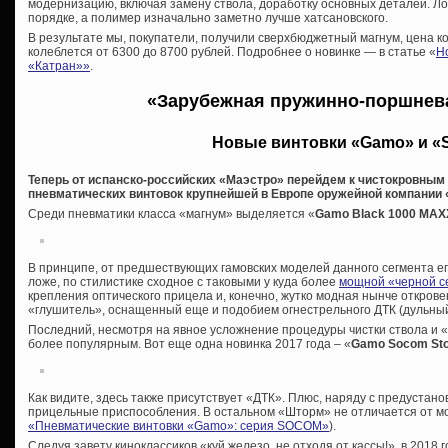
модернизацию, включая замену ствола, доработку основных деталей. Ложу
порядке, а полимер изначально заметно лучше хатсановского.
В результате мы, покупатели, получили сверхбюджетный магнум, цена к
колеблется от 6300 до 8700 рублей. Подробнее о новинке — в статье «
Н
«Катран»»
.
«Зарубежная пружинно-поршнев
Новые винтовки «Gamo» и «S
Теперь от испанско-российских «Маэстро» перейдем к чистокровны
пневматических винтовок крупнейшей в Европе оружейной компании 
Среди пневматики класса «магнум» выделяется «
Gamo
Black 1000 MAX
В принципе, от предшествующих гамовских моделей данного сегмента е
ложе, по стилистике сходное с таковыми у куда более
мощной «черной с
крепления оптического прицела и, конечно, жутко модная нынче откро
«глушитель», оснащенный еще и подобием огнестрельного ДТК (дульный
Последний, несмотря на явное усложнение процедуры чистки ствола и «
более популярным. Вот еще одна новинка 2017 года – «
Gamo Socom St
Как видите, здесь также присутствует «ДТК». Плюс, наряду с предустан
прицельные приспособления. В остальном «Шторм» не отличается от мо
«Пневматические винтовки «Gamo»: серия SOCOM»
).
Следуя завету киноклассиков «куй железо, не отходя от кассы!», в 2018