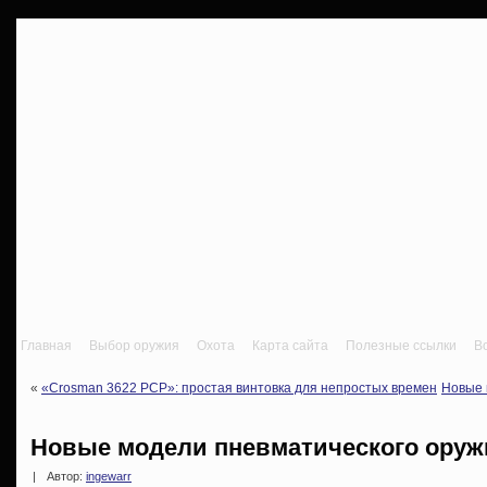
Главная
Выбор оружия
Охота
Карта сайта
Полезные ссылки
В
«
«Crosman 3622 PCP»: простая винтовка для непростых времен
Новые 
Новые модели пневматического оруж
|
Автор:
ingewarr