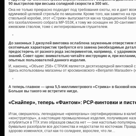
90 выстрелов при весьма солидной скорости в 300 м/с.
Она не только прекрасно подходит под требования охоты, но и дает воз
вдумчивой целевой стрельбе по мишеням. Кроме того, как заметно на 
ствольной коробке, этот «Стриж» выпускается как на традиционной базе 
его газобаллонного собрата МР-553К, к тому же оснащен не 30-сантим
ижевским стволом, тоже с интегрированным глушителем.
До законных 3 джоулей винтовка ослаблена зауженным отверстием 
охотничьих характеристик требуется его замена (необходимые детали
предостеречь от разного рода экспериментов, например, с ударнико
знаний. Совет один: внимательно читайте инструкцию и, при желани
опытных пользователей данного изделия.
И, наконец, «Объект 258» СТРИЖ является десятизарядной винтовкой 
Здесь использованы магазины от кросмановского «Benjamin Marauder» (
А теперь главное — цена 5,5-миллиметрового «Стрижа» в базовой ко
Больше вы такого не встретите нигде.
«Снайпер», теперь «Фантом»: PCP-винтовки и пист
Итак, свершилось: легендарные «крюгерганы» сертифицированы в калибр
«конструкторы», а настоящие промышленные изделия, получившие наз
углубляться в ТТХ этих образцов смысла нет — они настолько популярн
буквально разобрали все достоинства и недостатки по косточкам. Правд
здорово изменился, стал как-то солиднее, взрослее, что ли…