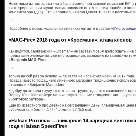
Некоторые из них оснастили в базе фирменной газовой пружиной IGT, у 
«интегрированным глушителем» появился ствол с неким подобием огнес
компенсатора (ДТК). Это, например, «
Gamo Quiker 10 IGT
» в несколько 
Подробнее о новых модельных линейках читайте в статье
«Многозарядн
«MAG-Fire» 2018 года от «Кросмана»: атака клонов
Как водится, заокеанский «Crosman» не заставил себя долго ждать и на
представил очередную, уже многозарядную, вариацию на гамовскую те
«
Benjamin MAG-Fire
«.
Только на сей раз за основу была взята не испанская новинка 2017 года
Правда, вместо тогдашнего линейного магазина традиционно использо
от модели «Benjamin Marauder».
К добру ли это или к худу, сказать пока трудно, однако в сравнении с 
Replay 10» в Маг-Файере наличествуют лишние телодвижения — пулю 
«болтового затвора».
Еще из известного про девайс на сегодняшний день: планируемая цена 
рубежом) калибры — .177 (4,5 мм) и .22 (5,5 мм).
«Hatsan Proxima» — шикарная 14-зарядная винтовк
года «Hatsan SpeedFire»