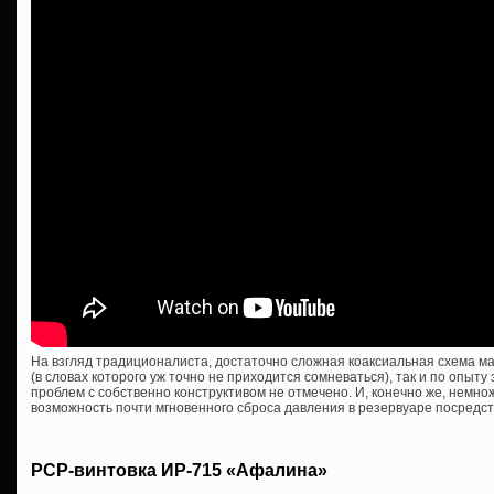
На взгляд традиционалиста, достаточно сложная коаксиальная схема мал
(в словах которого уж точно не приходится сомневаться), так и по опыту
проблем с собственно конструктивом не отмечено. И, конечно же, немн
возможность почти мгновенного сброса давления в резервуаре посредс
PCP-винтовка ИР-715 «Афалина»