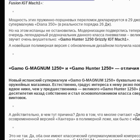
Fusion IGT Mach1
»:
Мощность этих пружинно-поршневых переломок декларируется в 29 джоул
супермагнума «Diana 350» (в реальности порядка 26 Дж).
Но на этом испанцы не остановились. Модернизации подверглись теперь
очередь легендарный родоначальник данного класса пневматики – велик
звучит очень внушительно: «
Gamo Hunter 1250 Grizzly IGT Mach1
».
А новейшая полимерная версия с обновленным дизайном получила на
«Gamo G-MAGNUM 1250» и «Gamo Hunter 1250» — отличия
Новый испанский супермагнум «Gamo G-MAGNUM 1250» буквально на
оружейных магазинах. Естественно, градус интереса к нему резко по
вдвое ниже, чем у предшественника — великого «Gamo Hunter 1250» (
десятилетия назад собственно и стал основоположником класса с
винтовок.
А действительно, в чем тут причина? Дело в том, что многие считают «Д
осовремененной версией «Хантера» в полимерной ложе, как было с
«Ga
Это не так. Да, оба они имеют классический супермагнумовский компре