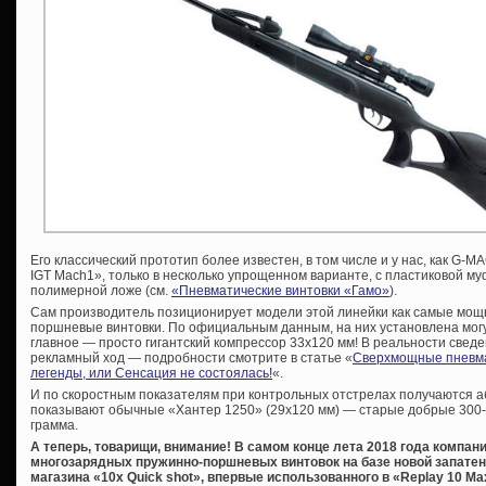
Его классический прототип более известен, в том числе и у нас, как G-M
IGT Mach1», только в несколько упрощенном варианте, с пластиковой муф
полимерной ложе (см.
«Пневматические винтовки «Гамо»
).
Сам производитель позиционирует модели этой линейки как самые мощ
поршневые винтовки. По официальным данным, на них установлена мог
главное — просто гигантский компрессор 33х120 мм! В реальности сведе
рекламный ход — подробности смотрите в статье «
Сверхмощные пневма
легенды, или Сенсация не состоялась!
«.
И по скоростным показателям при контрольных отстрелах получаются аб
показывают обычные «Хантер 1250» (29х120 мм) — старые добрые 300-31
грамма.
А теперь, товарищи, внимание! В самом конце лета 2018 года компа
многозарядных пружинно-поршневых винтовок на базе новой запате
магазина «10x Quick shot», впервые использованного в «Replay 10 Ma