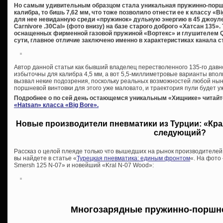
Но самым удивительным образцом стала уникальная пружинно-порш
калибра, то бишь 7,62 мм, что тоже позволило отнести ее к классу «
для нее невиданную среди «пружинок» дульную энергию в 45 джоуле
Carnivore .30Cal» (фото внизу) на базе старого доброго «Хатсан 135».
оснащенных фирменной газовой пружиной «Вортекс» и глушителем QE 
сути, главное отличие заключено именно в характеристиках канала с
Автор данной статьи как бывший владелец перестволенного 135-го давн
избыточны для калибра 4,5 мм, а вот 5,5-миллиметровые варианты вполн
вызвал некие подозрения, поскольку реальных возможностей любой ны
поршневой винтовки для этого уже маловато, и траектория пули будет уж
Подробнее о по сей день остающемся уникальным «Хищнике» читайт
«Hatsan» класса «Big Bore».
Новые производители пневматики из Турции: «Крал
следующий?
Рассказ о целой плеяде только что вышедших на рынок производителей
вы найдете в статье «
Турецкая пневматика: единым фронтом
«. На фото
Smersh 125 N-07» и новейший «Kral N-07 Wood»:
Многозарядные пружинно-поршн