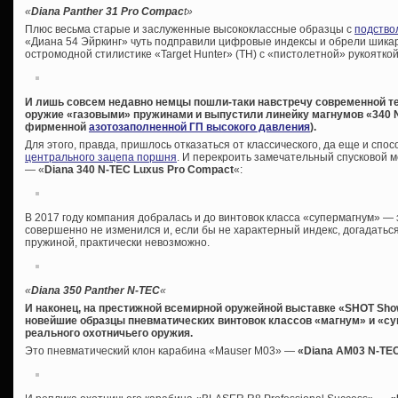
«
Diana Panther 31 Pro Compac
t»
Плюс весьма старые и заслуженные высококлассные образцы с
подство
«Диана 54 Эйркинг» чуть подправили цифровые индексы и обрели шикар
остромодной стилистике «Target Hunter» (ТН) с «пистолетной» рукоятко
И лишь совсем недавно немцы пошли-таки навстречу современной т
оружие «газовыми» пружинами и выпустили линейку магнумов «340 N
фирменной
азотозаполненной ГП высокого давления
).
Для этого, правда, пришлось отказаться от классического, да еще и сп
центрального зацепа поршня
. И перекроить замечательный спусковой 
— «
Diana 340 N-TEC Luxus Pro Compact
«:
В 2017 году компания добралась и до винтовок класса «супермагнум» —
совершенно не изменился и, если бы не характерный индекс, догадаться
пружиной, практически невозможно.
«
Diana 350 Panther N-TEC
«
И наконец, на престижной всемирной оружейной выставке «SHOT Sh
новейшие образцы пневматических винтовок классов «магнум» и «с
реального охотничьего оружия.
Это пневматический клон карабина «Mauser M03» —
«Diana AM03 N-TE