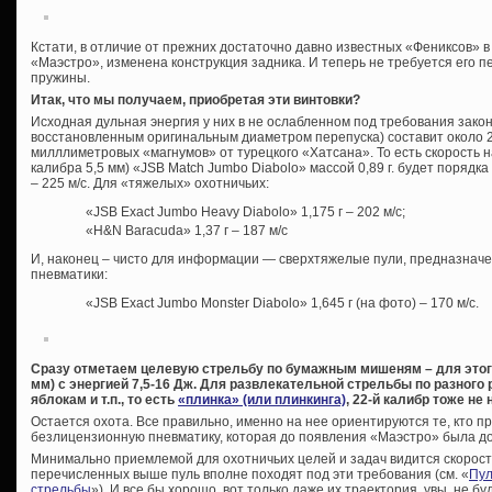
Кстати, в отличие от прежних достаточно давно известных «Фениксов» в 
«Маэстро», изменена конструкция задника. И теперь не требуется его п
пружины.
Итак, что мы получаем, приобретая эти винтовки?
Исходная дульная энергия у них в не ослабленном под требования зако
восстановленным оригинальным диаметром перепуска) составит около 2
милллиметровых «магнумов» от турецкого «Хатсана». То есть скорость н
калибра 5,5 мм) «JSB Match Jumbo Diabolo» массой 0,89 г. будет порядка 2
– 225 м/с. Для «тяжелых» охотничьих:
«JSB Exact Jumbo Heavy Diabolo» 1,175 г – 202 м/с;
«H&N Baracuda» 1,37 г – 187 м/с
И, наконец – чисто для информации — сверхтяжелые пули, предназнач
пневматики:
«JSB Exact Jumbo Monster Diabolo» 1,645 г (на фото) – 170 м/с.
Сразу отметаем целевую стрельбу по бумажным мишеням – для этого 
мм) с энергией 7,5-16 Дж. Для развлекательной стрельбы по разного
яблокам и т.п., то есть
«плинка» (или плинкинга)
, 22-й калибр тоже не 
Остается охота. Все правильно, именно на нее ориентируются те, кто п
безлицензионную пневматику, которая до появления «Маэстро» была до
Минимально приемлемой для охотничьих целей и задач видится скорость 
перечисленных выше пуль вполне походят под эти требования (см. «
Пул
стрельбы
»). И все бы хорошо, вот только даже их траектория, увы, не б