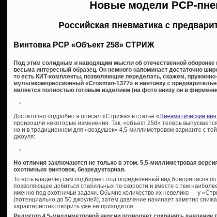
Новые модели PCP-пне
Российская пневматика с предвари
Винтовка РСР «Объект 258» СТРИЖ
Под этим солидным и наводящим мысли об отечественной оборонке 
весьма интересный образец. Он немного напоминает достаточно шир
то есть КИТ-комплекты, позволяющие переделать, скажем, пружинно
мультикомпрессионный «Crosman-1377» в винтовку с предварительной 
является полностью готовым изделием (на фото внизу он в фирменно
Достаточно подробно я описал «Стрижа» в статье «
Пневматические вин
произошли некоторые изменения. Так, «объект 258» теперь выпускается 
но и в традиционном для «воздушек» 4,5-миллиметровом варианте с то
джоуля:
Но отличия заключаются не только в этом. 5,5-миллиметровая версия
охотничьих винтовок, безредукторная.
То есть владелец сам подбирает под определенный вид боеприпасов оп
позволяющее добиться стабильных по скорости и вместе с тем наиболее
именно под охотничьи задачи. Обычно количество их невелико — у «Стр
(потенциально до 50 джоулей), затем давление начинает заметно снижа
характеристик говорить уже не приходится.
Редуктор 4,5-миллиметровой версии позволяет сохранять давление 