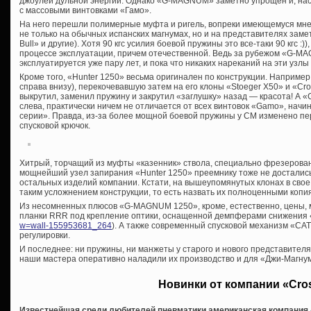
джоулей дульной энергии. Однако «G-MAGNUM» заметно упрощен и, нас
с массовыми винтовками «Гамо».
На него перешли полимерные муфта и ригель, вопреки имеющемуся мн
не только на обычных испанских магнумах, но и на представителях зам
Bull» и другие). Хотя 90 кгс усилия боевой пружины это все-таки 90 кгс :))
процессе эксплуатации, причем отечественной. Ведь за рубежом «G-
эксплуатируется уже пару лет, и пока что никаких нареканий на эти узлы
Кроме того, «Hunter 1250» весьма оригинален по конструкции. Наприме
справа внизу), перекочевавшую затем на его клоны «Stoeger Х50» и «Cro
выкрутил, заменил пружину и закрутил «заглушку» назад — красота! А 
слева, практически ничем не отличается от всех винтовок «Gamo», начин
серии». Правда, из-за более мощной боевой пружины у СМ изменено пер
спусковой крючок.
Хитрый, торчащий из муфты «казенник» ствола, специально фрезерован
мощнейший узел запирания «Hunter 1250» преемнику тоже не достались
остальных изделий компании. Кстати, на вышеупомянутых клонах в свое
таким усложнением конструкции, то есть назвать их полноценными копи
Из несомненных плюсов «G-MAGNUM 1250», кроме, естественно, цены, 
планки RRR под крепление оптики, оснащенной демпферами снижения 
w=wall-155953681_264
). А также современный спусковой механизм «C
регулировки.
И последнее: ни пружины, ни манжеты у старого и нового представител
наши мастера оперативно наладили их производство и для «Джи-Магну
Новинки от компании «Cr
Известнейшая среди любителей пневматики американская компания 