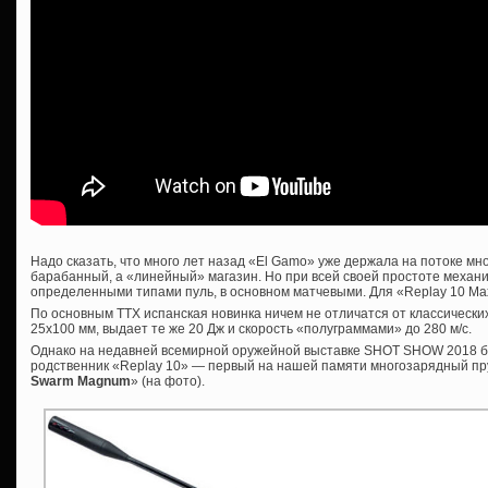
Надо сказать, что много лет назад «El Gamo» уже держала на потоке м
барабанный, а «линейный» магазин. Но при всей своей простоте механи
определенными типами пуль, в основном матчевыми. Для «Replay 10 Ma
По основным ТТХ испанская новинка ничем не отличатся от классически
25х100 мм, выдает те же 20 Дж и скорость «полуграммами» до 280 м/с.
Однако на недавней всемирной оружейной выставке SHOT SHOW 2018 б
родственник «Replay 10» — первый на нашей памяти многозарядный п
Swarm Magnum
» (на фото).