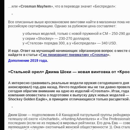
…или «
Crosman Mayhem
», что в переводе значит «Беспредел»:
Все описанные выше кросмановские винтовки найти в магазинах пока н
российскую сертификацию. Однако за рубежом цена составляет:
у обычных моделей, только с новой пружиной и СМ – 250-290 д
у серии «Shockey» — 230-270 долларов;
у «Стелсов» порядка 300, а у «Беспредела» — 340 USD.
И еще. Ответ на мучающий начинающих эйрганнеров вопрос о месте 
найдете в статье «
Где производят пневматику «Crosman
«.
Дополнение 2019 года.
«Стальной орел» Джима Шоки — новая винтовка от «Кро
А интересно сравнивать реальные модели оружия сегодняшнего дня с
анонсировал) год-два назад. Нечто подобное мы не так давно провел
сегодня обратим внимание на одно из изделий «Crosman». Итак, года
компания оповестила о подготовке к выпуску двух новых моделей — «
Shockey Golden Eagle», в принципе отличающихся только расцветкой 
Джим Шоки — подполковник 4-й Канадской патрульной группы рейнджер
телешоу об охоте «Uncharted», «Hunting Adventures» и «The Professional
последних (если не из первых) в мировых рейтингах. Его дочь Ева — сов
являющаяся «лицом» охотничьей женской общественности :)). Она стала