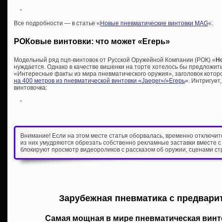
Все подробности — в статье «
Новые пневматические винтовки MAG
«.
РОКовые винтовки: что может «Егерь»
Модельный ряд пцп-винтовок от Русской Оружейной Компании (РОК) «
H
нуждается. Однако в качестве вишенки на торте хотелось бы предложить
«Интересные факты из мира пневматического оружия», заголовок которой
на 400 метров из пневматической винтовки «Jaeger»/»Егерь
». Интригует
винтовочка:
Внимание! Если на этом месте статья оборвалась, временно отключи
из них умудряются обрезать собственно рекламные заставки вместе с
блокируют просмотр видеороликов с рассказом об оружии, сценами ст
Зарубежная пневматика с предвари
Самая мощная в мире пневматическая вин