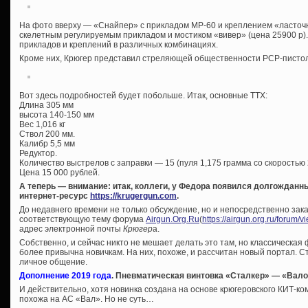
На фото вверху — «Снайпер» с прикладом МР-60 и креплением «ласточки
скелетным регулируемым прикладом и мостиком «вивер» (цена 25900 р)
прикладов и креплений в различных комбинациях.
Кроме них, Крюгер представил стреляющей общественности PCP-писто
Вот здесь подробностей будет побольше. Итак, основные ТТХ:
Длина 305 мм
высота 140-150 мм
Вес 1,016 кг
Ствол 200 мм.
Калибр 5,5 мм
Редуктор.
Количество выстрелов с заправки — 15 (пуля 1,175 грамма со скоростью 2
Цена 15 000 рублей.
А теперь — внимание: итак, коллеги, у Федора появился долгождан
интернет-ресурс
https://krugergun.com
.
До недавнего времени не только обсуждение, но и непосредственно зак
соответствующую тему форума
Airgun.Org.Ru
(
https://airgun.org.ru/forum/
адрес электронной почты
Крюгер
а.
Собственно, и сейчас никто не мешает делать это там, но классическая
более привычна новичкам. На них, похоже, и рассчитан новый портал. Ст
личное общение.
Дополнение 2019 года
. Пневматическая винтовка «Сталкер» — «Вал
И действительно, хотя новинка создана на основе крюгеровского КИТ-ко
похожа на АС «Вал». Но не суть…