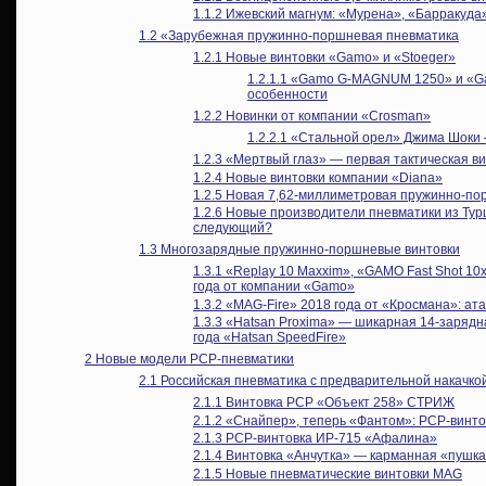
1.1.2
Ижевский магнум: «Мурена», «Барракуда»
1.2
«Зарубежная пружинно-поршневая пневматика
1.2.1
Новые винтовки «Gamo» и «Stoeger»
1.2.1.1
«Gamo G-MAGNUM 1250» и «Gam
особенности
1.2.2
Новинки от компании «Crosman»
1.2.2.1
«Стальной орел» Джима Шоки 
1.2.3
«Мертвый глаз» — первая тактическая ви
1.2.4
Новые винтовки компании «Diana»
1.2.5
Новая 7,62-миллиметровая пружинно-пор
1.2.6
Новые производители пневматики из Турц
следующий?
1.3
Многозарядные пружинно-поршневые винтовки
1.3.1
«Replay 10 Maxxim», «GAMO Fast Shot 1
года от компании «Gamo»
1.3.2
«MAG-Fire» 2018 года от «Кросмана»: ата
1.3.3
«Hatsan Proxima» — шикарная 14-зарядна
года «Hatsan SpeedFire»
2
Новые модели PCP-пневматики
2.1
Российская пневматика с предварительной накачко
2.1.1
Винтовка РСР «Объект 258» СТРИЖ
2.1.2
«Снайпер», теперь «Фантом»: PCP-винто
2.1.3
PCP-винтовка ИР-715 «Афалина»
2.1.4
Винтовка «Анчутка» — карманная «пушк
2.1.5
Новые пневматические винтовки MAG