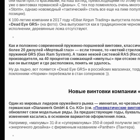
они были просто красивыми, на наш взгляд, превосходящими по этому п
уже о винтовках германской «Дианы». С тех пор поменялось очень многое
«Storm», однако новомодный «тактический» стиль все еще на пике попул
позиции).
К 100-летию компании в 2017 году «Eibar Airgun Trading» выпустила по
«
Dead Eye GRS
» (на фото). Она выпускается как в традиционном черно
исполнении, деревянные ложа отсутствуют.
Как и положено современной пружинно-поршневой винтовке, классиче
более 20 джоулей «Мертвый глаз» — если точнее, то «меткий стрело
пружиной GRS (Gas Ram System). А также некоей системой RAS (Recoi
производителя, на 40 процентов снижающей «импульс» при отскоке п
как он выглядит и где расположен, понять не удалось.
Ну да ладно, вот появится «Dead Eye GRS» в российских магазинах, тогд
поклонники «Норики» перебежали в стан соперников :)).
Новые винтовки компании 
Один из мировых лидеров оружейного рынка — именитая, но чрезвы
германская «Dianawerk GmbH & Co. KG» (см.
«Пневматические винтов
обновляет свои модельные ряды. За предшествующие годы, букваль
изменения касались в основном вариантов оформления ложа.
Например, «магнумы» 31-й и «супермагнумы» 350-й серий получили экст
«энергичного дизайна» с фирменным названием «Panther» (Пантера).