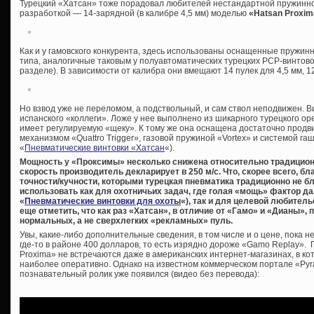
Турецкий «Хатсан» тоже порадовал любителей нестандартной пружинн
разработкой — 14-зарядной (в калибре 4,5 мм) моделью
«Hatsan Proxim
Как и у гамовского конкурента, здесь использованы оснащенные пружи
типа, аналогичные таковым у полуавтоматических турецких PCP-винтово
разделе). В зависимости от калибра они вмещают 14 пулек для 4,5 мм, 12 
Но взвод уже не переломом, а подствольный, и сам ствол неподвижен. В
испанского «коллеги». Ложе у нее выполнено из шикарного турецкого ор
имеет регулируемую «щеку». К тому же она оснащена достаточно про
механизмом «Quattro Trigger», газовой пружиной «Vortex» и системой га
«
Пневматические винтовки «Хатсан
«).
Мощность у «Проксимы» несколько снижена относительно традицион
скорость производитель декларирует в 250 м/с. Что, скорее всего, б
точности/кучности, которыми турецкая пневматика традиционно не бл
использовать как для охотничьих задач, где голая «мощь» фактор д
«
Пневматические винтовки для охоты
«), так и для целевой любител
еще отметить, что как раз «Хатсан», в отличие от «Гамо» и «Дианы»
нормальных, а не сверхлегких «рекламных» пуль.
Увы, какие-либо дополнительные сведения, в том числе и о цене, пока 
где-то в районе 400 долларов, то есть изрядно дороже «Gamo Replay».
Proxima» не встречаются даже в американских интернет-магазинах, в к
наиболее оперативно. Однако на известном коммерческом портале «Pyr
познавательный ролик уже появился (видео без перевода):