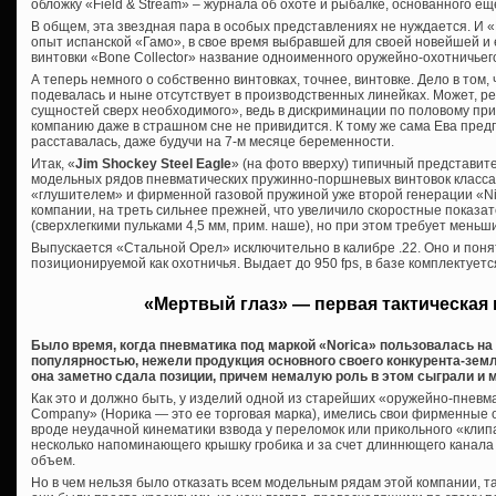
обложку «Field & Stream» – журнала об охоте и рыбалке, основанного еще
В общем, эта звездная пара в особых представлениях не нуждается. И 
опыт испанской «Гамо», в свое время выбравшей для своей новейшей и 
винтовки «Bone Collector» название одноименного оружейно-охотничьег
А теперь немного о собственно винтовках, точнее, винтовке. Дело в том,
подевалась и ныне отсутствует в производственных линейках. Может, 
сущностей сверх необходимого», ведь в дискриминации по половому пр
компанию даже в страшном сне не привидится. К тому же сама Ева предп
расставалась, даже будучи на 7-м месяце беременности.
Итак, «
Jim Shockey Steel Eagle
» (на фото вверху) типичный представит
модельных рядов пневматических пружинно-поршневых винтовок класса
«глушителем» и фирменной газовой пружиной уже второй генерации «Nitr
компании, на треть сильнее прежней, что увеличило скоростные показате
(сверхлегкими пульками 4,5 мм, прим. наше), но при этом требует меньш
Выпускается «Стальной Орел» исключительно в калибре .22. Оно и понят
позиционируемой как охотничья. Выдает до 950 fps, в базе комплектует
«Мертвый глаз» — первая тактическая 
Было время, когда пневматика под маркой «Norica» пользовалась н
популярностью, нежели продукция основного своего конкурента-зем
она заметно сдала позиции, причем немалую роль в этом сыграли и
Как это и должно быть, у изделий одной из старейших «оружейно-пневма
Company» (Норика — это ее торговая марка), имелись свои фирменные о
вроде неудачной кинематики взвода у переломок или прикольного «клипа
несколько напоминающего крышку гробика и за счет длиннющего канал
объем.
Но в чем нельзя было отказать всем модельным рядам этой компании, та