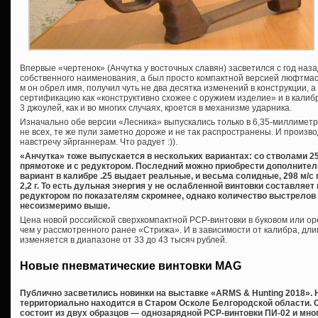
Впервые «чертенок» (Анчутка у восточных славян) засветился с год наза
собственного наименования, а был просто компактной версией люфтмас
м он обрел имя, получил чуть не два десятка изменений в конструкции, 
сертификацию как «конструктивно схожее с оружием изделие» и в калиб
3 джоулей, как и во многих случаях, кроется в механизме ударника.
Изначально обе версии «Лесника» выпускались только в 6,35-миллиметр
не всех, те же пули заметно дороже и не так распространены. И произ
навстречу эйрганнерам. Что радует :)).
«Анчутка» тоже выпускается в нескольких вариантах: со стволами 25
прямотоке и с редуктором. Последний можно приобрести дополнител
вариант в калибре .25 выдает реальные, и весьма солидные, 298 м/с 
2,2 г. То есть дульная энергия у не ослабленной винтовки составляет
редуктором по показателям скромнее, однако количество выстрелов
несоизмеримо выше.
Цена новой российской сверхкомпактной PCP-винтовки в буковом или ор
чем у рассмотренного ранее «Стрижа». И в зависимости от калибра, дли
изменяется в диапазоне от 33 до 43 тысяч рублей.
Новые пневматические винтовки MAG
Публично засветились новинки на выставке «ARMS & Hunting 2018». 
территориально находится в Старом Осколе Белгородской области. 
состоит из двух образцов — однозарядной PCP-винтовки ПИ-02 и мно