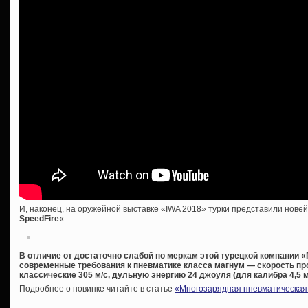
И, наконец, на оружейной выставке «IWA 2018» турки представили нове
SpeedFire
«.
В отличие от достаточно слабой по меркам этой турецкой компании
современные требования к пневматике класса магнум — скорость пр
классические 305 м/с, дульную энергию 24 джоуля (для калибра 4,5 м
Подробнее о новинке читайте в статье
«Многозарядная пневматическая 