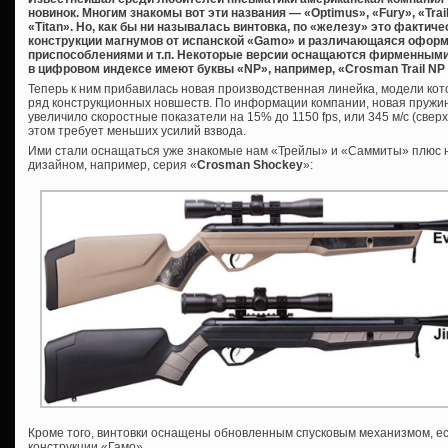
новинок. Многим знакомы вот эти названия — «Optimus», «Fury», «Trai
«Titan». Но, как бы ни называлась винтовка, по «железу» это фактич
конструкции магнумов от испанской «Gamo» и различающаяся офор
приспособлениями и т.п. Некоторые версии оснащаются фирменными 
в цифровом индексе имеют буквы «NP», например, «Crosman Trail N
Теперь к ним прибавилась новая производственная линейка, модели кото
ряд конструкционных новшеств. По информации компании, новая пружин
увеличило скоростные показатели на 15% до 1150 fps, или 345 м/с (сверх
этом требует меньших усилий взвода.
Ими стали оснащаться уже знакомые нам «Трейлы» и «Саммиты» плюс 
дизайном, например, серия «
Crosman Shockey
»:
Кроме того, винтовки оснащены обновленным спусковым механизмом, е
конструкции «Гамо».