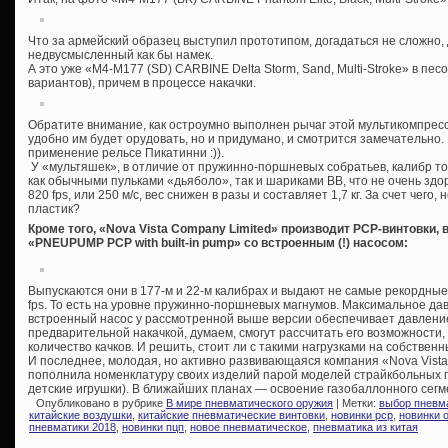
Что за армейский образец выступил прототипом, догадаться не сложно, 
недвусмысленный как бы намек.
А это уже «M4-M177 (SD) CARBINE Delta Storm, Sand, Multi-Stroke» в пес
вариантов), причем в процессе накачки.
Обратите внимание, как остроумно выполнен рычаг этой мультикомпресс
удобно им будет орудовать, но и придумано, и смотрится замечательно.
применение рельсе Пикатинни :)).
У «мультяшек», в отличие от пружинно-поршневых собратьев, калибр то
как обычными пульками «дьяболо», так и шариками ВВ, что не очень здо
820 fps, или 250 м/с, вес снижен в разы и составляет 1,7 кг. За счет чего
пластик?
Кроме того, «Nova Vista Company Limited» производит PCP-винтовки
«PNEUPUMP PCP with built-in pump» со встроенным (!) насосом:
Выпускаются они в 177-м и 22-м калибрах и выдают не самые рекордные
fps. То есть на уровне пружинно-поршневых магнумов. Максимальное дав
встроенный насос у рассмотренной выше версии обеспечивает давлени
предварительной накачкой, думаем, смогут рассчитать его возможност
количество качков. И решить, стоит ли с такими нагрузками на собственн
И последнее, молодая, но активно развивающаяся компания «Nova Vista
пополнила номенклатуру своих изделий парой моделей страйкбольных 
детские игрушки). В ближайших планах — освоение газобаллонного сегм
Опубликовано в рубрике
В мире пневматического оружия
| Метки:
выбор пневм
китайские воздушки
,
китайские пневматические винтовки
,
новинки pcp
,
новинки 
пневматики 2018
,
новинки пцп
,
новое пневматическое
,
пневматика из китая