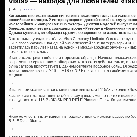
Vista» — находка для любителей «так
|
Автор:
ingewarr
Китайские пневматические винтовки в последние годы все успешнее
российским солнцем. У интересующихся данной темой на слуху осно
из старейших «Shanghai Air Gun factory». Десятки моделей выпускаю
брендов, порой весьма солидных вроде «Ругера» и «Браунинга» или
Однако существуют образцы оружия, совершенно не известные на на
Это, к примеру, изделия «Nova Vista Company Limited». Она квартирует 
ныне своеобразной Свободной экономической зоне на территории КНР.
засветилась пару лет назад на одной из международных оружейных выс
пока что не появилась.
Итак, рассмотрим наиболее интересные образцы. Начнем с классически
современных британских снайперских винтовок. И действительно, как мы
ручка затвора присутствует! В данном сегменте подобное большая редко
кросмановский «клон» М16 — MTR77 NP. Итак, для начала любуемся арм
Magnum:
И начинаем сравнивать со снайперской винтовкой L115A3 изделия «Nova
Кстати, сама эта компания, особо не смущаясь, именно так их и позицио
«воздушка», а «L115-B (BK) SNIPER RIFLE Phantom Elite». Да, да, имен
Ниже ее «пустынный» вариант в традиционной оливковой расцветке (ес
RIFLE Delta Storm».