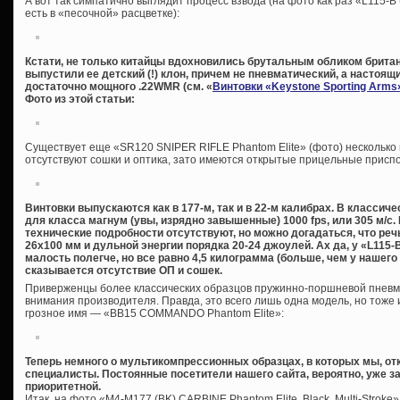
А вот так симпатично выглядит процесс взвода (на фото как раз «L115-B 
есть в «песочной» расцветке):
Кстати, не только китайцы вдохновились брутальным обликом брита
выпустили ее детский (!) клон, причем не пневматический, а настоящи
достаточно мощного .22WMR (см. «
Винтовки «Keystone Sporting Arms
Фото из этой статьи:
Существует еще «SR120 SNIPER RIFLE Phantom Elite» (фото) несколько и
отсутствуют сошки и оптика, зато имеются открытые прицельные присп
Винтовки выпускаются как в 177-м, так и в 22-м калибрах. В класси
для класса магнум (увы, изрядно завышенные) 1000 fps, или 305 м/с
технические подробности отсутствуют, но можно догадаться, что реч
26х100 мм и дульной энергии порядка 20-24 джоулей. Ах да, у «L115-B
малость полегче, но все равно 4,5 килограмма (больше, чем у нашего
сказывается отсутствие ОП и сошек.
Приверженцы более классических образцов пружинно-поршневой пневмат
внимания производителя. Правда, это всего лишь одна модель, но тож
грозное имя — «BB15 COMMANDO Phantom Elite»:
Теперь немного о мультикомпрессионных образцах, в которых мы, от
специалисты. Постоянные посетители нашего сайта, вероятно, уже за
приоритетной.
Итак, на фото «M4-M177 (BK) CARBINE Phantom Elite, Black, Multi-Stroke»