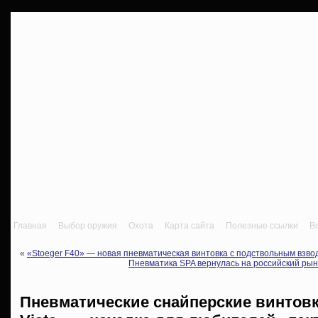
Главная
Выбор оружия
Охота
Карта сайта
Полезные ссылки
В
«
«Stoeger F40» — новая пневматическая винтовка с подствольным взво
Пневматика SPA вернулась на российский ры
Пневматические снайперские винтов