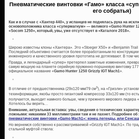
Пневматические винтовки «Гамо» класса «суп
его собратья)
Как и в случае с «Хантер 440», у испанцев не поднялась рука на иск
основоположника класса «супермагнум» — великого «Gamo Hunter 12
«Socom 1250», который, увы, уже отсутствует в «Каталоге 2018».
Широко известны клоны «Хантера». Это «Stoeger X50» и «Benjamin Trai
Последний объективно считается более проработанным по конструкции 
инженерного и качественного уровня прототипа не дотягивают. В том чис
Правда, и легендарный «супер» претерпел заметные изменения, превр
самую мощную на планете серийную пружинно-поршневую винтовку 177-г
официальное название «
Gamo
Hunter 1250
Grizzly
IGT
Mach1
».
3
В отличие от предшественника (29х120 мм/79 см
), на «Гризли» установ
техинформации, якобы просто гигантский компрессор 33х120 мм (то есть,
получается, выходит намного больше, чем у прежнего мирового лидера «
Хотелось бы верить…
Внимание, актуальная вставка: увы, сведения о технических характ
ложными: никакими 33 миллиметрами там и не пахнет. Подробнее об 
пневматические винтовки «Gamo Mach1»: конец легенды, или Сенсац
Но вернемся собственно к рассматриваемой «Grizzly IGT Mach1». По т
стальной муфтой ствола: