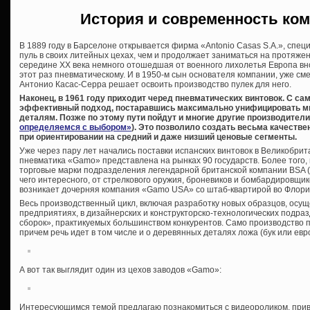
История и современность ком
В 1889 году в Барселоне открывается фирма «Antonio Casas S.A.», спе
пуль в своих литейных цехах, чем и продолжает заниматься на протяже
середине XX века немного отошедшая от военного лихолетья Европа вно
этот раз пневматическому. И в 1950-м сын основателя компании, уже сме
Антонио Касас-Серра решает освоить производство пулек для него.
Наконец, в 1961 году приходит черед пневматических винтовок. С с
эффективный подход, постаравшись максимально унифицировать м
деталям. Позже по этому пути пойдут и многие другие производители
определяемся с выбором»
). Это позволило создать весьма качеств
при ориентировании на средний и даже низший ценовые сегменты.
Уже через пару лет начались поставки испанских винтовок в Великобрит
пневматика «Gamo» представлена на рынках 90 государств. Более того, 
торговые марки подразделения легендарной британской компании BSA (о
чего интересного, от стрелкового оружия, броневиков и бомбардировщик
возникает дочерняя компания «Gamo USA» со штаб-квартирой во Флори
Весь производственный цикл, включая разработку новых образцов, осу
предприятиях, в дизайнерских и конструкторско-технологических подра
сборок», практикуемых большинством конкурентов. Само производство 
причем речь идет в том числе и о деревянных деталях ложа (бук или евр
А вот так выглядит один из цехов заводов «Gamo»:
Интересующимся темой предлагаю познакомиться с видеороликом, прив