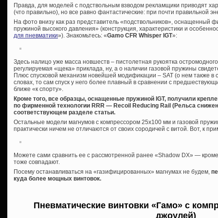
Правда, для моделей с подствольным взводом рекламщики приводят хар
(что правильно), но все равно фантастические: при почти правильной эне
На фото внизу как раз представитель «подствольников», оснащенный ф
пружиной высокого давления» (конструкция, характеристики и особеннос
для пневматики
»). Знакомьтесь: «
Gamo CFR Whisper IGT
»:
Здесь налицо уже масса новшеств – пистолетная рукоятка остромодного 
регулируемая «щека» приклада, ну, а о наличии газовой пружины свиде
Плюс спусковой механизм новейшей модификации – SAT (о нем также в с
словах, то сам спуск у него более плавный в сравнении с предшествую
ближе «к спорту».
Кроме того, все образцы, оснащенные пружиной IGT, получили крепл
по фирменной технологии RRR — Recoil Reducing Rail (Рельса снижен
соответствующем разделе статьи.
Остальные модели магнумов с компрессором 25х100 мм и газовой пружин
практически ничем не отличаются от своих сородичей с витой. Вот, к при
Можете сами сравнить ее с рассмотренной ранее «Shadow DX» — кроме 
тоже совпадают.
Посему останавливаться на «газифицированных» магнумах не будем,
пе
куда более мощных винтовок.
Пневматические винтовки «Гамо» с компр
джоулей)