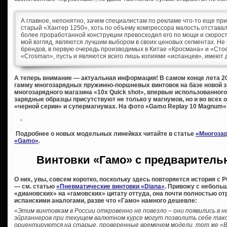
А главное, непонятно, зачем специалистам по рекламе что-то еще прид
старый «Хантер 1250», хоть по объему компрессора малость отставал 
более проработанной конструкции превосходил его по мощи и скорости
мой взгляд, являются лучшим выбором в своих ценовых сегментах. Не
брендов, в первую очередь производимых в Китае «Кросмана» и «Стое
«Crosman», пусть и являются всего лишь копиями «испанцев», имеют 
А теперь внимание — актуальная информация! В самом конце лета 2
гамму многозарядных пружинно-поршневых винтовок на базе новой 
многозарядного магазина «10x Quick shot», впервые использованного 
зарядные образцы присутствуют не только у магнумов, но и во всех
«черной серии» и супермагнумах. На фото «Gamo Replay 10 Magnum«
Подробнее о новых модельных линейках читайте в статье
«Многозар
«Gamo»
.
Винтовки «Гамо» с предварительн
О них, увы, совсем коротко, поскольку здесь повторяется история с
— см. статью
«Пневматические винтовки «Diana»
. Привожу с неболь
«диановских» на «гамовских» цитату оттуда, она почти полностью 
испанскими аналогами, разве что «Гамо» намного дешевле:
«Этим винтовкам в России откровенно не повезло – они появились в н
эйрганнеров при текущем валютном курсе могут позволить себе тако
ориентируются на старые, проверенные временем модели, тот же «В