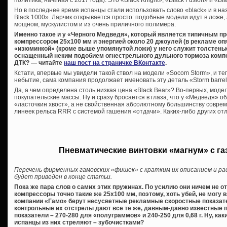
политика, начиная с 2017 года). Это «Black Knight», «Black Fusion» и «Bla
Но в последнее время испанцы стали использовать слово «black» и в н
Black 1000». Ларчик открывается просто: подобные модели идут в ложе,
мощном, мускулистом и из очень приличного полимера.
Именно такое и у «Черного Медведя», который является типичным п
компрессором 25х100 мм и энергией около 20 джоулей (в рекламе опя
«изюминкой» (кроме выше упомянутой ложи) у него служит толстень
оснащенный неким подобием огнестрельного дульного тормоза компе
ДТК? — читайте
наш пост на страничке ВКонтакте
.
Кстати, впервые мы увидели такой ствол на модели «Socom Storm», и те
небытие, сама компания продолжает именовать эту деталь «Storm barrel
Да, а чем определена столь низкая цена «Black Bear»? Во-первых, модел
покупательские массы. Ну и сразу бросается в глаза, что у «Медведя»
«ласточкин хвост», а не свойственная абсолютному большинству совре
линеек рельса RRR с системой гашения «отдачи». Каких-либо других от
Пневматические винтовки «магнум» с г
Перечень фирменных гамовских «фишек» с кратким их описанием и ра
будет приведен в конце статьи.
Пока же пара слов о самих этих пружинах. По усилию они ничем не о
компрессоры точно такие же 25х100 мм, поэтому, хоть убей, не могу в
компании «Гамо» берут несусветные рекламные скоростные показате
контрольные их отстрелы дают все те же, давным-давно известные 
показатели – 270-280 для «полуграммов» и 240-250 для 0,68 г. Ну, как
испанцы из них стреляют – зубочистками?