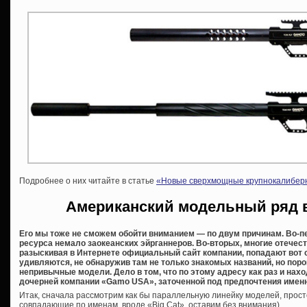
Подробнее о них читайте в статье
«Новые сверхмощные крупнокалибер
Американский модельный ряд 
Его мы тоже не сможем обойти вниманием — по двум причинам. Во-п
ресурса немало заокеанских эйрганнеров. Во-вторых, многие отече
разыскивая в Интернете официальный сайт компании, попадают вот
удивляются, не обнаружив там не только знакомых названий, но пор
непривычные модели. Дело в том, что по этому адресу как раз и на
дочерней компании «Gamo USA», заточенной под предпочтения именн
Итак, сначала рассмотрим как бы параллельную линейку моделей, прост
совпадающие по именам, вроде «Big Cat», оставим без внимания).