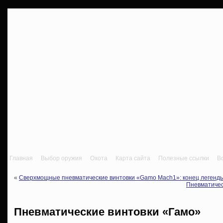
Главная
Выбор оружия
Охота
Карта сайта
Полезные ссылки
В
«
Сверхмощные пневматические винтовки «Gamo Mach1»: конец легенды,
Пневматичес
Пневматические винтовки «Гамо»