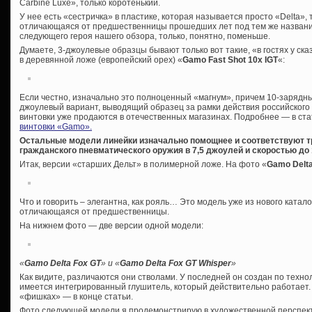
Carbine Luxe», только коротенький.
У нее есть «сестричка» в пластике, которая называется просто «Delta»,
отличающаяся от предшественницы прошедших лет под тем же название
следующего героя нашего обзора, только, понятно, поменьше.
Думаете, 3-джоулевые образцы бывают только вот такие, «в гостях у ска
в деревянной ложе (европейский орех) «
Gamo Fast Shot 10x IGT
«:
Если честно, изначально это полноценный «магнум», причем 10-зарядный
джоулевый вариант, выводящий образец за рамки действия российского
винтовки уже продаются в отечественных магазинах. Подробнее — в ста
винтовки «Gamo».
Остальные модели линейки изначально помощнее и соответствуют т
гражданского пневматического оружия в 7,5 джоулей и скоростью до 
Итак, версии «старших Дельт» в полимерной ложе. На фото «
Gamo
Del
Что и говорить – элегантна, как рояль… Это модель уже из нового катало
отличающаяся от предшественницы.
На нижнем фото — две версии одной модели:
«
Gamo Delta Fox GT
» и
«
Gamo Delta Fox GT Whisper
»
Как видите, различаются они стволами. У последней он создан по технол
имеется интегрированный глушитель, который действительно работает.
«фишках» — в конце статьи.
Фото следующей модели я продемонстрирую в художественной перспектив