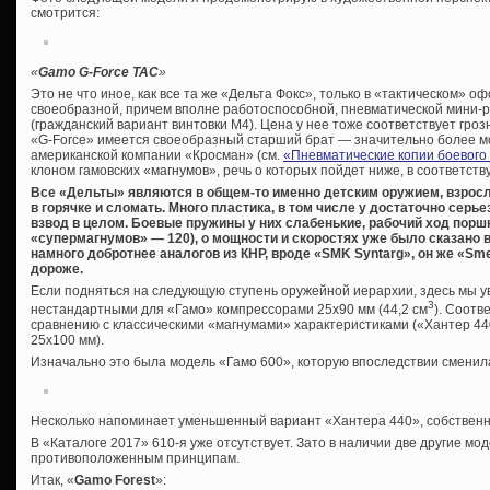
смотрится:
«
Gamo
G-
Force
TAC
»
Это не что иное, как все та же «Дельта Фокс», только в «тактическом» о
своеобразной, причем вполне работоспособной, пневматической мини-
(гражданский вариант винтовки М4). Цена у нее тоже соответствует грозн
«G-Force» имеется своеобразный старший брат — значительно более м
американской компании «Кросман» (см.
«Пневматические копии боевого
клоном гамовских «магнумов», речь о которых пойдет ниже, в соответст
Все «Дельты» являются в общем-то именно детским оружием, взросл
в горячке и сломать. Много пластика, в том числе у достаточно серь
взвод в целом. Боевые пружины у них слабенькие, рабочий ход поршн
«супермагнумов» — 120), о мощности и скоростях уже было сказано 
намного добротнее аналогов из КНР, вроде «
SMK
Syntarg», он же «
Sm
дороже.
Если подняться на следующую ступень оружейной иерархии, здесь мы у
3
нестандартными для «Гамо» компрессорами 25х90 мм (44,2 см
). Соотв
сравнению с классическими «магнумами» характеристиками («Хантер 44
25х100 мм).
Изначально это была модель «Гамо 600», которую впоследствии сменил
Несколько напоминает уменьшенный вариант «Хантера 440», собственно,
В «Каталоге 2017» 610-я уже отсутствует. Зато в наличии две другие мо
противоположенным принципам.
Итак, «
Gamo Forest
»: