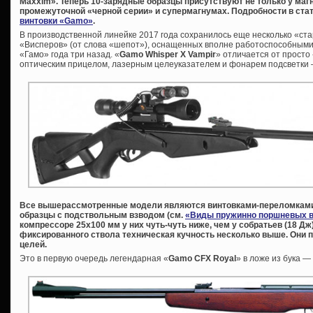
Maxxim». Теперь 10-зарядные образцы присутствуют не только у маг
промежуточной «черной серии» и супермагнумах. Подробности в ста
винтовки «Gamo»
.
В производственной линейке 2017 года сохранилось еще несколько «ста
«Висперов» (от слова «шепот»), оснащенных вполне работоспособным
«Гамо» года три назад. «
Gamo
Whisper
X
Vampir
» отличается от просто
оптическим прицелом, лазерным целеуказателем и фонарем подсветки –
Все вышерассмотренные модели являются винтовками-переломками.
образцы с подствольным взводом (см.
«Виды пружинно поршневых в
компрессоре 25х100 мм у них чуть-чуть ниже, чем у собратьев (18 Дж), 
фиксированного ствола техническая кучность несколько выше. Они 
целей.
Это в первую очередь легендарная «
Gamo
CFX
Royal
» в ложе из бука 