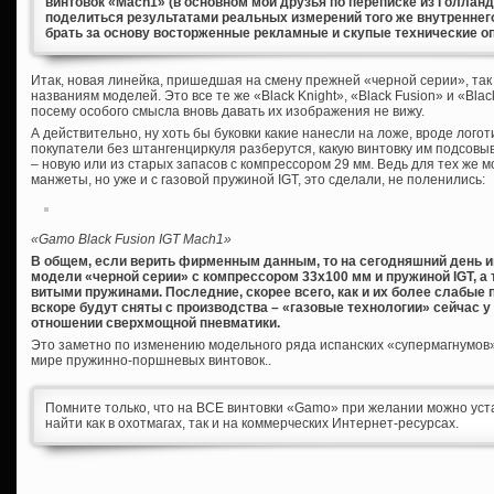
винтовок «Mach1» (в основном мои друзья по переписке из Голланд
поделиться результатами реальных измерений того же внутреннег
брать за основу восторженные рекламные и скупые технические о
Итак, новая линейка, пришедшая на смену прежней «черной серии», так 
названиям моделей. Это все те же «Black Knight», «Black Fusion» и «Bla
посему особого смысла вновь давать их изображения не вижу.
А действительно, ну хоть бы буковки какие нанесли на ложе, вроде логот
покупатели без штангенциркуля разберутся, какую винтовку им подсовы
– новую или из старых запасов с компрессором 29 мм. Ведь для тех же
манжеты, но уже и с газовой пружиной IGT, это сделали, не поленились:
«Gamo Black Fusion IGT Mach1»
В общем, если верить фирменным данным, то на сегодняшний день
модели «черной серии» с компрессором 33х100 мм и пружиной
IGT, 
витыми пружинами. Последние, скорее всего, как и их более слабые 
вскоре будут сняты с производства – «газовые технологии» сейчас у 
отношении сверхмощной пневматики.
Это заметно по изменению модельного ряда испанских «супермагнумов
мире пружинно-поршневых винтовок..
Помните только, что на ВСЕ винтовки «Gamo» при желании можно уст
найти как в охотмагах, так и на коммерческих Интернет-ресурсах.