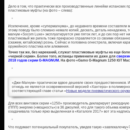
Дело в том, что практически все производственные линейки испанских
пластиковые муфты (на фото – слева):
Исключение, кроме «супермагнума», до недавнего времени составляли
этому поводу было сломано немало копий, дескать, деталь ненадежна, то
магнум «Socom Luxe» эксплуатируется уже пяток лет, и до сих пор нет ни
пластиковый же ригель тоже прекрасно справляется со своими обязанн
(скажем, китайскому) рознь. Сейчас и половина огнестрела, включая кар
оружейного пластика или алюминия.
Точно так же, без нареканий, служат пластиковые муфты на еще бол
«черной серии». Более того, испанцы применили их даже для
сверхм
2018 годов серии G-MAGNUM
. На фото «Gamo G-Magnum 1250 IGT Mac
«Джи-Магнум» практически вдвое дешевле своих предшественников. И 
отнюдь не является осовремененной версией «Хантера» в полимерно
соответствующей главе статьи «
Новые модели пневматического оруж
Для всех винтовок серии «1250» производитель декларирует рекордну
(ППП) энергию («мощность») в 36 джоулей, что для такого объема комп
озадачивала только ярко выделенная в «Каталоге 2017» вот эта надпись 
Что подумает потенциальный покупатель, увидев такую «завлекалочку»