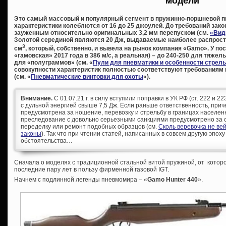
модели
Это самый массовый и популярный сегмент в пружинно-поршневой п
характеристики колеблются от 16 до 25 джоулей. До требований зак
зауженным относительно оригинальных 3,2 мм перепуском (см.
«Вид
Золотой серединой являются 20 Дж, выдаваемые наиболее распрос
3
см
, который, собственно, и вывела на рынок компания «
Gamo». У пос
«гамовская» 2017 года в 386 м/с, а реальная) – до 240-250 для тяжел
для «полуграммов» (см. «
Пули для пневматики и особенности стрел
совокупности характеристик полностью соответствуют требованиям
(см. «
Пневматические винтовки для охоты
«).
Внимание.
С 01.07.21 г. в силу вступили поправки в УК РФ (ст. 222 и 
с дульной энергией свыше 7,5 Дж. Если раньше ответственность, при
предусмотрена за ношение, перевозку и стрельбу в границах населен
преследование с довольно серьезными санкциями предусмотрено за с
переделку или ремонт подобных образцов (см.
Сколь веревочка не ве
законы
). Так что при чтении статей, написанных в совсем другую эпоху
обстоятельства…
Сначала о моделях с традиционной стальной витой пружиной, от которо
последние пару лет в пользу фирменной газовой IGT.
Начнем с подлинной легенды пневмомира – «
Gamo Hunter 440
».