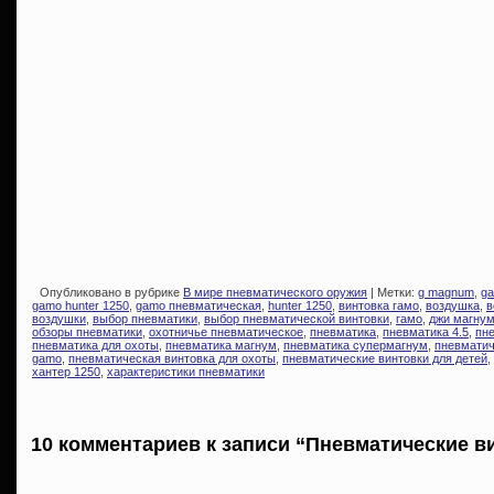
Опубликовано в рубрике
В мире пневматического оружия
| Метки:
g magnum
,
ga
gamo hunter 1250
,
gamo пневматическая
,
hunter 1250
,
винтовка гамо
,
воздушка
,
в
воздушки
,
выбор пневматики
,
выбор пневматической винтовки
,
гамо
,
джи магну
обзоры пневматики
,
охотничье пневматическое
,
пневматика
,
пневматика 4.5
,
пн
пневматика для охоты
,
пневматика магнум
,
пневматика супермагнум
,
пневматич
gamo
,
пневматическая винтовка для охоты
,
пневматические винтовки для детей
,
хантер 1250
,
характеристики пневматики
10 комментариев к записи “Пневматические в