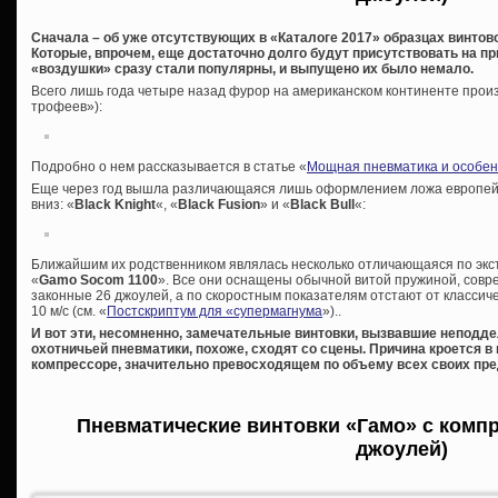
Сначала – об уже отсутствующих в «Каталоге 2017» образцах винтов
Которые, впрочем, еще достаточно долго будут присутствовать на пр
«воздушки» сразу стали популярны, и выпущено их было немало.
Всего лишь года четыре назад фурор на американском континенте прои
трофеев»):
Подробно о нем рассказывается в статье «
Мощная пневматика и особен
Еще через год вышла различающаяся лишь оформлением ложа европейск
вниз: «
Black Knight
«, «
Black Fusion
» и «
Black Bull
«:
Ближайшим их родственником являлась несколько отличающаяся по экст
«
Gamo Socom 1100
». Все они оснащены обычной витой пружиной, сов
законные 26 джоулей, а по скоростным показателям отстают от классич
10 м/с (см. «
Постскриптум для «супермагнума
»)..
И вот эти, несомненно, замечательные винтовки, вызвавшие неподд
охотничьей пневматики, похоже, сходят со сцены. Причина кроется в
компрессоре, значительно превосходящем по объему всех своих пр
Пневматические винтовки «Гамо» с компр
джоулей)