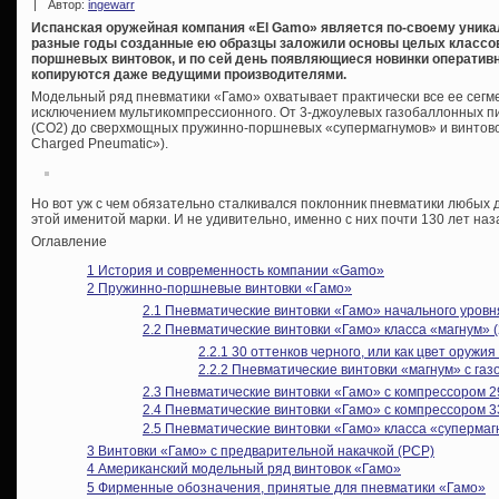
|
Автор:
ingewarr
Испанская оружейная компания «El Gamo» является по-своему уника
разные годы созданные ею образцы заложили основы целых классо
поршневых винтовок, и по сей день появляющиеся новинки оператив
копируются даже ведущими производителями.
Модельный ряд пневматики «Гамо» охватывает практически все ее сегм
исключением мультикомпрессионного. От 3-джоулевых газобаллонных п
(CO2) до сверхмощных пружинно-поршневых «супермагнумов» и винтово
Charged Pneumatic»).
Но вот уж с чем обязательно сталкивался поклонник пневматики любых д
этой именитой марки. И не удивительно, именно с них почти 130 лет на
Оглавление
1
История и современность компании «Gamo»
2
Пружинно-поршневые винтовки «Гамо»
2.1
Пневматические винтовки «Гамо» начального уровня
2.2
Пневматические винтовки «Гамо» класса «магнум» (
2.2.1
30 оттенков черного, или как цвет оружи
2.2.2
Пневматические винтовки «магнум» с газ
2.3
Пневматические винтовки «Гамо» с компрессором 2
2.4
Пневматические винтовки «Гамо» с компрессором 3
2.5
Пневматические винтовки «Гамо» класса «супермагн
3
Винтовки «Гамо» с предварительной накачкой (PCP)
4
Американский модельный ряд винтовок «Гамо»
5
Фирменные обозначения, принятые для пневматики «Гамо»