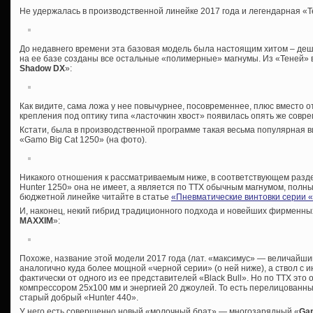
Не удержалась в производственной линейке 2017 года и легендарная «Т
До недавнего времени эта базовая модель была настоящим хитом – деш
на ее базе созданы все остальные «полимерные» магнумы. Из «Теней» 
Shadow DX
»:
Как видите, сама ложа у нее повычурнее, посовременнее, плюс вместо
крепления под оптику типа «ласточкин хвост» появилась опять же совр
Кстати, была в производственной программе такая весьма популярная в
«Gamo Big Cat 1250» (на фото).
Никакого отношения к рассматриваемым ниже, в соответствующем раз
Hunter 1250» она не имеет, а является по ТТХ обычным магнумом, пол
бюджетной линейке читайте в статье
«Пневматические винтовки серии 
И, наконец, некий гибрид традиционного подхода и новейших фирменны
MAXXIM
»:
Похоже, название этой модели 2017 года (лат. «максимус» — величайши
аналогично куда более мощной «черной серии» (о ней ниже), а ствол с
фактически от одного из ее представителей «Black Bull». Но по ТТХ это
компрессором 25х100 мм и энергией 20 джоулей. То есть перелицованн
старый добрый «Hunter 440».
У него есть совершенно новый «молочный брат» — многозарядный «
Ga