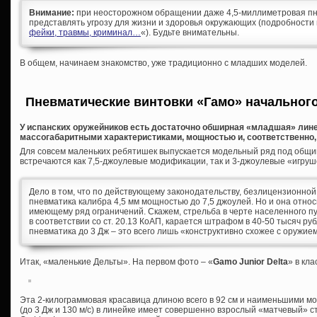
Внимание:
при неосторожном обращении даже 4,5-миллиметровая пн
представлять угрозу для жизни и здоровья окружающих (подробности 
фейки, травмы, криминал…
«). Будьте внимательны.
В общем, начинаем знакомство, уже традиционно с младших моделей.
Пневматические винтовки «Гамо» начального 
У испанских оружейников есть достаточно обширная «младшая» лин
массогабаритными характеристиками, мощностью и, соответственно,
Для совсем маленьких ребятишек выпускается модельный ряд под общим 
встречаются как 7,5-джоулевые модификации, так и 3-джоулевые «игруш
Дело в том, что по действующему законодательству, безлицензионной
пневматика калибра 4,5 мм мощностью до 7,5 джоулей. Но и она относ
имеющему ряд ограничений. Скажем, стрельба в черте населенного пун
в соответствии со ст. 20.13 КоАП, карается штрафом в 40-50 тысяч руб
пневматика до 3 Дж – это всего лишь «конструктивно схожее с оружие
Итак, «маленькие Дельты». На первом фото – «
Gamo
Junior
Delta
» в кл
Эта 2-килограммовая красавица длиною всего в 92 см и наименьшими 
(до 3 Дж и 130 м/с) в линейке имеет совершенно взрослый «матчевый» с