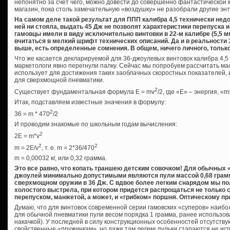
непонятно за счет чего, можно довести до совершенно фантастической 
магазин, пока столь замечательную «воздушку» не разобрали другие эн
На самом деле такой результат для ППП калибра 4,5 технически нед
ней ни стояла, выдать 45 Дж не позволят характеристики перепуска и
гамовцы имели в виду исключительно винтовки в 22-м калибре (5,5 м
вчитаться в мелкий шрифт технических описаний. Да и в реальности 
выше, есть определенные сомнения. В общем, ничего личного, тольк
Что же касается декларируемой для 36-джоулевых винтовок калибра 4,5 мм
маркетологи явно перегнули палку. Сейчас мы попробуем рассчитать ма
использует для достижения таких заоблачных скоростных показателей,
для сверхмощной пневматики.
2
Существует фундаментальная формула E = mv
/2, где «Е» – энергия, «m
Итак, подставляем известные значения в формулу:
2
36 = m * 470
/2
И проводим знакомые по школьным годам вычисления:
2
2E = m*v
2
2
m = 2E/v
, т. е. m = 2*36/470
m = 0,00032 кг, или 0,32 грамма.
Это все равно, что копать траншею детским совочком! Для обычных 
джоулей минимально допустимыми являются пули массой 0,68 грамма (
сверхмощном оружии в 36 Дж. С вдвое более легким снарядом мы п
холостого выстрела, при котором придется распрощаться не только с
перепуском, манжетой, а может, и «грибком» поршня. Оптическому пр
Думаю, что для винтовок современной серии гамовских «суперов» наиб
для обычной пневматики пули весом порядка 1 грамма, ранее использо
накачкой). У последней в силу конструкционных особенностей отсутств
свойственные «пружинкам», но даже там легкие пульки стараются не ис