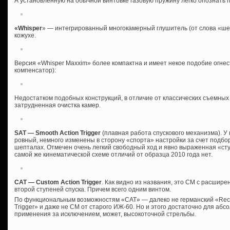
А установленную на обычной винтовке газовую пружину легко опознать 
«Whisper
» — интегрированный многокамерный глушитель (от слова «ш
кожухе.
Версия «Whisper Maxxim» более компактна и имеет некое подобие огне
компенсатор):
Недостатком подобных конструкций, в отличие от классических съемных
затрудненная очистка камер.
SAT — Smooth Action Trigger
(плавная работа спускового механизма). У
ровный, немного изменены в сторону «спорта» настройки за счет подбо
шепталах. Отмечен очень легкий свободный ход и явно выраженная «сту
самой же кинематической схеме отличий от образца 2010 года нет.
CAT — Custom Action Trigger
. Как видно из названия, это СМ с расшир
второй ступеней спуска. Причем всего одним винтом.
По функциональным возможностям «CAT» — далеко не германский «Recor
Trigger» и даже не СМ от старого ИЖ-60. Но и этого достаточно для аб
применения за исключением, может, высокоточной стрельбы.