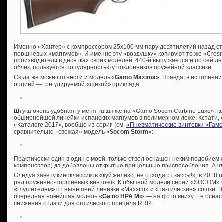
Именно «Хантер» с компрессором 25х100 мм пару десятилетий назад ст
поршневых «магнумов». И именно эту «воздушку» копируют те же «Crosm
производители в десятках своих моделей. 440-й выпускается и по сей д
облик, пользуется популярностью у поклонников оружейной классики.
Сюда же можно отнести и модель «
Gamo
Maxima
». Правда, в исполнен
опцией — регулируемой «щекой» приклада:
Штука очень удобная, у меня такая же на «Gamo Socom Carbine Luxe», 
обширнейшей линейки испанских магнумов в полимерном ложе. Кстати, «
«Каталоге 2017», вообще из серии (см.
«Пневматические винтовки «Гам
сравнительно «свежая» модель «
Socom
Storm
»:
Практически один в один с моей, только ствол оснащен неким подобием
компенсатор) да добавлены открытые прицельные приспособления. А что
Следуя завету киноклассиков «куй железо, не отходя от кассы!», в 2018
ряд пружинно-поршневых винтовок. К обычной модели серии «SOCOM» б
«глушителем» от нынешней линейки «Maxxim» и «тактические» сошки. В
очередная новейшая модель «
Gamo HPA Mi
» — на фото внизу. Ее осна
снижения отдачи для оптического прицела RRR.