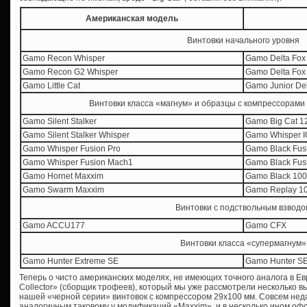
Американская модель
Винтовки начального уровня
Gamo Recon Whisper
Gamo Delta Fox
Gamo Recon G2 Whisper
Gamo Delta Fox
Gamo Little Cat
Gamo Junior Del
Винтовки класса «магнум» и образцы с компрессорами
Gamo Silent Stalker
Gamo Big Cat 1
Gamo Silent Stalker Whisper
Gamo Whisper 
Gamo Whisper Fusion Pro
Gamo Black Fus
Gamo Whisper Fusion Mach1
Gamo Black Fus
Gamo Hornet Maxxim
Gamo Black 10
Gamo Swarm Maxxim
Gamo Replay 1
Винтовки с подствольным взводо
Gamo ACCU177
Gamo CFX
Винтовки класса «супермагнум»
Gamo Hunter Extreme SE
Gamo Hunter SE
Теперь о чисто американских моделях, не имеющих точного аналога в Е
Collector» (сборщик трофеев), который мы уже рассмотрели несколько в
нашей «черной серии» винтовок с компрессором 29х100 мм. Совсем неда
аналогичным таковому у модификаций «Maxxim», и в несколько ином оф