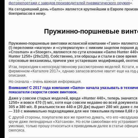
фоторепортажи с заводов производителей пневматического оружия
«.
На сегодняшний день «
Gamo» является крупнейшим в Европе произв
боеприпасов к нему.
Пружинно-поршневые винт
Пружинно-поршневые винтовки испанской компании «Гамо» являются
(!) переломки «магнум» и «супермагнум» с нижним зацепом поршня д
«Crosman» и «Stoeger», являются по сути клонами «Gamo Hunter 440
Hunter 1250» (29х120). Собственно, эти образцы и стали в свое вре
спусковые механизмы, причем уже устаревших модификаций, охотно 
Итак, переходим к непосредственному рассмотрению моделей. Кстати, н
фирменном «Каталоге 2017», однако запасов вполне хватит еще на год-
описания.
Но сначала – очень важная информация.
Внимание! С 2017 года компания «Gamo» начала указывать в технич
показатели скорости своих винтовок.
Даже у совсем старых моделей, вроде «Hunter 440», теперь значится 3
1250» и вовсе 470 (!) м/с, хотя еще совсем недавно во всей докумен
305 и 380 м/с. В реальности же 440-я (20 Дж) выдает 280 м/с даже с 
— 310 с минимально подходящими для нее тяжелыми пулями 0,68 г (с
С другой стороны, покупателю все же приятно думать, что его «воздушка»
круче даже легендарных «Хатсанов». Но если самообман его устраивает, 
умолкаю, только прошу относиться к приводимым далее в статье офици
скепсиса.