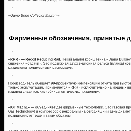
«Gamo Bone Collector Maxxim»
Фирменные обозначения, принятые д
«RRR» — Recoil Reducing Rail.
Некий аналог кронштейна «Diana Bullse
снижения «отдачи». Это подвижная двухсекционная рельса (планка) кре
разделены полимерными распорками:
Производитель обещает 99-процентную компенсацию отката при выстр
только эксплуатация. Применяется «RRR» исключительно на мощных вин
издавна славятся, как «убийцы оптических прицелов».
«IGT Mach1»
— объединяет две фирменные технологии. Это газовая пруж
Gas Technology) и компрессор с рекордным на сегодняшний день диаме
позиционирует еще и таким образом: