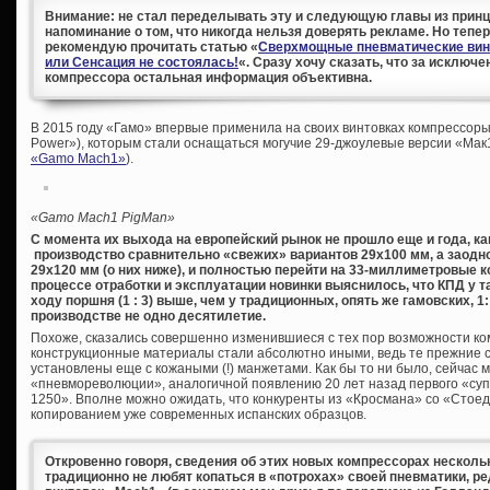
Внимание: не стал переделывать эту и следующую главы из принци
напоминание о том, что никогда нельзя доверять рекламе. Но тепе
рекомендую прочитать статью «
Сверхмощные пневматические винт
или Сенсация не состоялась!
«. Сразу хочу сказать, что за исключ
компрессора остальная информация объективна.
В 2015 году «Гамо» впервые применила на своих винтовках компрессоры
Power»), которым стали оснащаться могучие 29-джоулевые версии «Мак
«Gamo Maсh1»
).
«
Gamo
Mach1
PigMan»
С момента их выхода на европейский рынок не прошло еще и года, к
производство сравнительно «свежих» вариантов 29х100 мм, а заодн
29х120 мм (о них ниже), и полностью перейти на 33-миллиметровые 
процессе отработки и эксплуатации новинки выяснилось, что КПД у 
ходу поршня (1 : 3) выше, чем у традиционных, опять же гамовских, 
производстве не одно десятилетие.
Похоже, сказались совершенно изменившиеся с тех пор возможности к
конструкционные материалы стали абсолютно иными, ведь те прежние
установлены еще с кожаными (!) манжетами. Как бы то ни было, сейчас
«пневмореволюции», аналогичной появлению 20 лет назад первого «су
1250». Вполне можно ожидать, что конкуренты из «Кросмана» со «Стое
копированием уже современных испанских образцов.
Откровенно говоря, сведения об этих новых компрессорах нескол
традиционно не любят копаться в «потрохах» своей пневматики, р