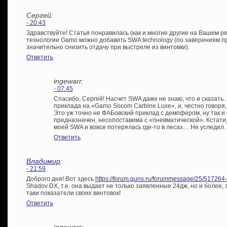
Сергей:
- 20:43
Здравствуйте! Статья понравилась (как и многие другие на Вашем р
технологии Gamo можно добавить SWA technology (по заверениям п
значительно снизить отдачу при выстреле из винтовки).
Ответить
ingewarr:
- 07:45
Спасибо, Сергей! Насчет SWA даже не знаю, что и сказать.
приклада на «Gamo Socom Carbine Luxe», и, честно говоря,
Это уж точно не ФАБовский приклад с демпфером, ну так и 
предназначен, несопоставима с «пневматической». Кстати,
моей SWA и вовсе потерялась где-то в лесах… Не уследил.
Ответить
Владимир
:
- 21:59
Доброго дня! Вот здесь
https://forum.guns.ru/forummessage/25/517264
Shadov DX, т.е. она выдает не только заявленные 24дж, но и более
таки показатели своих винтовок!
Ответить