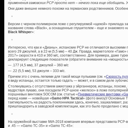
применения гамовских PCP просто нет – нечего пока еще обобщать. 
Они даже внешне немного похожи на германских родственников. Особен
Версии с черном полимерном ложе с регулируемой «щекой» приклада за
название слова «Black», а оснащенные глушителем – еще и знакомого н
Black Whisper
»:
Интересно, что как и «Дианы», испанские PCP не отличаются высокими п
всего 29 джоулей, а в 22-м (5,5 мм) – 40 Дж. Правда, маркетологи «Гамо»
2017» скорости в 410 и 360 м/с, соответственно. Для примера, даже турец
декларирует следующие показатели (обратите внимание на «мощность»
— .177 (4,5 мм), 37 джоулей – 360 м/с
— .22 (5,5 мм), 53 джоуля – 333 м/с.
Причем это с очень легкими для такой мощи пульками (см. «
Скорость пул
в виду испанцы, остается только гадать — может, и в самом деле зубочи
Столкнувшись с отсутствием ажиотажа у эйрганнеров, испанцы, похоже
мудрствуя лукаво, они посадили PCP-шное «железо» в ложе популярней
поршневых винтовок SOCOM (см. статью «
Пневматические винтовки «G
перед нами — новейшая «
Gamo HPA Tactical
» (фото внизу)! Основные Т
тактикульность на радость поклонникам здесь, конечно, зашкаливает, р
пришпандорить в заводской комплектации, как это было проделано с мо
На оружейной выставке IWA-2018 компания впервые представила PCP-вин
и .45 — «Gamo TC-35» и «Gamo TC-45»: