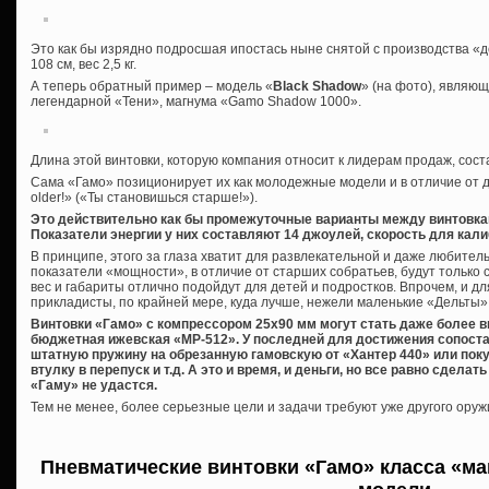
Это как бы изрядно подросшая ипостась ныне снятой с производства «
108 см, вес 2,5 кг.
А теперь обратный пример – модель «
Black Shadow
» (на фото), являю
легендарной «Тени», магнума «Gamo Shadow 1000».
Длина этой винтовки, которую компания относит к лидерам продаж, состав
Сама «Гамо» позиционирует их как молодежные модели и в отличие от де
older!» («Ты становишься старше!»).
Это действительно как бы промежуточные варианты между винтовка
Показатели энергии у них составляют 14 джоулей, скорость для калиб
В принципе, этого за глаза хватит для развлекательной и даже любите
показатели «мощности», в отличие от старших собратьев, будут только 
вес и габариты отлично подойдут для детей и подростков. Впрочем, и дл
прикладисты, по крайней мере, куда лучше, нежели маленькие «Дельты»
Винтовки «Гамо» с компрессором 25х90 мм могут стать даже более 
бюджетная ижевская «МР-512». У последней для достижения сопост
штатную пружину на обрезанную гамовскую от «Хантер 440» или пок
втулку в перепуск и т.д. А это и время, и деньги, но все равно сдела
«Гаму» не удастся.
Тем не менее, более серьезные цели и задачи требуют уже другого оруж
Пневматические винтовки «Гамо» класса «ма