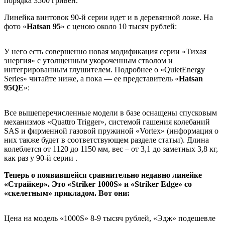
порядка 3500 гривен.
Линейка винтовок 90-й серии идет и в деревянной ложе. На
фото «
Hatsan 95
» с ценою около 10 тысяч рублей:
У него есть совершенно новая модификация серии «Тихая
энергия» с утолщенным укороченным стволом и
интегрированным глушителем. Подробнее о «QuietEnergy
Series» читайте ниже, а пока — ее представитель «
Hatsan
95QE
»:
Все вышеперечисленные модели в базе оснащены спусковым
механизмов «Quattro Trigger», системой гашения колебаний
SAS и фирменной газовой пружиной «Vortex» (информация о
них также будет в соответствующем разделе статьи). Длина
колеблется от 1120 до 1150 мм, вес – от 3,1 до заметных 3,8 кг,
как раз у 90-й серии .
Теперь о появившейся сравнительно недавно линейке
«Страйкер». Это «Striker 1000S» и «Striker Edge» со
«скелетным» прикладом. Вот они:
Цена на модель «1000S» 8-9 тысяч рублей, «Эдж» подешевле