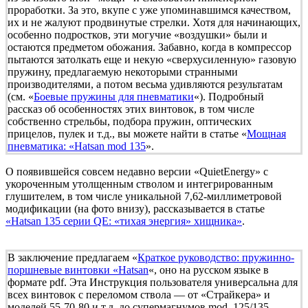
проработки. За это, вкупе с уже упоминавшимся качеством,
их и не жалуют продвинутые стрелки. Хотя для начинающих,
особенно подростков, эти могучие «воздушки» были и
остаются предметом обожания. Забавно, когда в компрессор
пытаются затолкать еще и некую «сверхусиленную» газовую
пружину, предлагаемую некоторыми странными
производителями, а потом весьма удивляются результатам
(см. «
Боевые пружины для пневматики
«). Подробный
рассказ об особенностях этих винтовок, в том числе
собственно стрельбы, подбора пружин, оптических
прицелов, пулек и т.д., вы можете найти в статье «
Мощная
пневматика: «Hatsan mod 135
».
О появившейся совсем недавно версии «QuietEnergy» с
укороченным утолщенным стволом и интегрированным
глушителем, в том числе уникальной 7,62-миллиметровой
модификации (на фото внизу), рассказывается в статье
«Hatsan 135 серии QE: «тихая энергия» хищника»
.
В заключение предлагаем «
Краткое руководство: пружинно-
поршневые винтовки «Hatsan
«, оно на русском языке в
формате pdf. Эта Инструкция пользователя универсальна для
всех винтовок с переломом ствола — от «Страйкера» и
моделей 55-70-80 и т.д. до супермагнумов mod. 125/135.