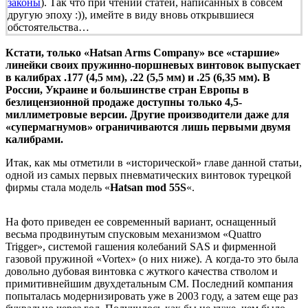
законы
). Так что при чтении статей, написанных в совсем
другую эпоху :)), имейте в виду вновь открывшиеся
обстоятельства…
Кстати, только «Hatsan Arms Company» все «старшие»
линейки своих пружинно-поршневых винтовок выпускает
в калибрах .177 (4,5 мм), .22 (5,5 мм) и .25 (6,35 мм). В
России, Украине и большинстве стран Европы в
безлицензионной продаже доступны только 4,5-
миллиметровые версии. Другие производители даже для
«супермагнумов» ограничиваются лишь первыми двумя
калибрами.
Итак, как мы отметили в «исторической» главе данной статьи,
одной из самых первых пневматических винтовок турецкой
фирмы стала модель «
Hatsan mod 55S
«.
На фото приведен ее современный вариант, оснащенный
весьма продвинутым спусковым механизмом «Quattro
Trigger», системой гашения колебаний SAS и фирменной
газовой пружиной «Vortex» (о них ниже). А когда-то это была
довольно дубовая винтовка с жуткого качества стволом и
примитивнейшим двухдетальным СМ. Последний компания
попыталась модернизировать уже в 2003 году, а затем еще раз