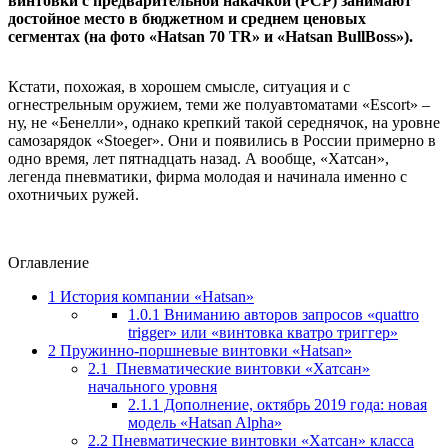
винтовки с предварительной накачкой (PCP) занимают
достойное место в бюджетном и среднем ценовых
сегментах (на фото «Hatsan 70 TR» и «Hatsan BullBoss»).
Кстати, похожая, в хорошем смысле, ситуация и с
огнестрельным оружием, теми же полуавтоматами «Escort» –
ну, не «Бенелли», однако крепкий такой середнячок, на уровне
самозарядок «Stoeger». Они и появились в России примерно в
одно время, лет пятнадцать назад. А вообще, «Хатсан»,
легенда пневматики, фирма молодая и начинала именно с
охотничьих ружей.
Оглавление
1
История компании «Hatsan»
1.0.1
Вниманию авторов запросов «quattro
trigger» или «винтовка кватро триггер»
2
Пружинно-поршневые винтовки «Hatsan»
2.1
Пневматические винтовки «Хатсан»
начального уровня
2.1.1
Дополнение, октябрь 2019 года: новая
модель «Hatsan Alpha»
2.2
Пневматические винтовки «Хатсан» класса