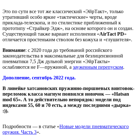
Это по сути все тот же классический «ЭйрТакт», только
утративший особо яркие «тактические» черты, вроде
приклада-телескопа, и по стилистике приближенный к
прототипу «Страйкер Эдж», на основе которого он и создан.
Существующий также вариант исполнения «
AirTact PD
»
отличается простеньким стволом без кожуха и «глушителя».
Внимание
: с 2020 года до требований российского
законодательства в максимальные для безлицензионной
пневматики 7,5 Дж дульной энергии «ЭйрТакты»
ослабляются не F—пружиной, а
зауженным перепуском
.
Дополнение, сентябрь 2022 года.
В линейке хатсановских пружинно-поршневых винтовок-
переломок класса магнум появился новичок — «Hatsan
mod 65». А то действительно непорядок: модели под
индексами 55, 60 и 70 есть, а между последними «дырка»
:)).
Подробности — в статье «
Новые модели пневматического
оружия. Часть 3
«.