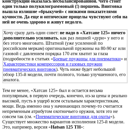
конструкции оказалась несбалансированной. Чего стоит
один только полукилограммовый (!) поршень. Винтовка
вышла излишне «брыкучей» с низкими показателями
кучности. Да еще и оптические прицелы чувствуют себя на
ней не очень здорово и живут недолго.
Хочу сразу дать один совет:
не надо в «Хатсане 125» ничего
дополнительно усиливать
, как раз лишней «дури» у него и
без этого многовато. Штатной (уже усиленной по
российским меркам) оригинальной пружины на 80-90 кг или
газовой с давлением порядка 170 атм хватит за глаза
(подробности в статьях «
Боевые пружины для пневматики
» и
Характеристики компрессоров и газовых пружин
пневматических винтовок
). Чуть ниже будет небольшой
обзор 135-й модели, почти полного, только улучшенного, его
аналога.
Тем не менее, «Хатсан 125» был и остается весьма
популярным, в первую очередь, конечно, из-за цены и реально
высокой, пусть в ущерб всем остальным характеристикам,
мощи. Ведь именно она у начинающих почему-то считается
непременным атрибутом охотничьего оружия, хотя это не
совсем так (см. «
Пневматические винтовки для охоты
«).
Существует множество вариантов исполнения 125-й модели.
Это, например, версия «
Hatsan 125 TH
»: