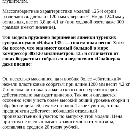
глушителем.
Массогабаритные характеристики моделей 125-й серии
различаются: длина от 1205 мм у версии «ТН» до 1240 мм у
остальных, вес от 3,8 до 4,1 кг (при ходовой охоте даже 300
граммов имеют значение).
Топ-модель пружинно-поршневой линейки турецких
супермагнумов «Hatsan 135» — совсем иная песня. Хотя
бы потому, что она имеет самый большой в мире
компрессор 30х120 миллиметров. 135-й отличается от
своих бюджетных собратьев и недешевого «Снайпера»
даже внешне:
Он несколько массивнее, да и вообще более «сбитенький»,
нежели пластиковые собратья: при длине 1200 мм весит 4,2 кг.
И в целом винтовка в ложе из классного турецкого ореха
действительно выглядит шикарно. Так же и ощущается,
особенно если учесть более высокий общий уровень сборки и
обработки деталей, тех же стволов. Такое чувство, что на
предприятии действует небольшой отдельный
производственный участок по выпуску этой модели. Цена
при этом не очень прыгает в зависимости от магазина,
составляя в среднем 20 тысяч рублей.