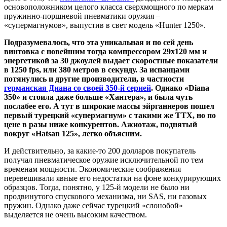
основоположником целого класса сверхмощного по меркам
пружинно-поршневой пневматики оружия –
«супермагнумов», выпустив в свет модель «Hunter 1250».
Подразумевалось, что эта уникальная и по сей день
винтовка с новейшим тогда компрессором 29х120 мм и
энергетикой за 30 джоулей выдает скоростные показатели
в 1250 fps, или 380 метров в секунду. За испанцами
потянулись и другие производители, в частности
германская Диана со своей 350-й серией
. Однако «Diana
350» и стоила даже больше «Хантера», и была чуть
послабее его. А тут в широкие массы эйрганнеров пошел
первый турецкий «супермагнум» с такими же ТТХ, но по
цене в разы ниже конкурентов. Ажиотаж, поднятый
вокруг «Hatsan 125», легко объясним.
И действительно, за какие-то 200 долларов покупатель
получал пневматическое оружие исключительной по тем
временам мощности. Экономические соображения
перевешивали явные его недостатки на фоне конкурирующих
образцов. Тогда, понятно, у 125-й модели не было ни
продвинутого спускового механизма, ни SAS, ни газовых
пружин. Однако даже сейчас турецкий «слонобой»
выделяется не очень высоким качеством.