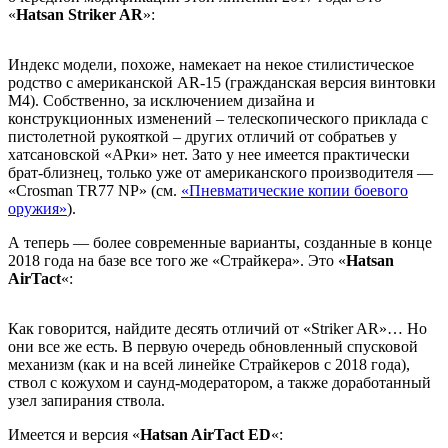
«
Hatsan Striker AR
»:
Индекс модели, похоже, намекает на некое стилистическое
родство с американской AR-15 (гражданская версия винтовки
М4). Собственно, за исключением дизайна и
конструкционных изменений – телескопического приклада с
пистолетной рукояткой – других отличий от собратьев у
хатсановской «АРки» нет. Зато у нее имеется практически
брат-близнец, только уже от американского производителя —
«Crosman TR77 NP» (см.
«Пневматические копии боевого
оружия»
).
А теперь — более современные варианты, созданные в конце
2018 года на базе все того же «Страйкера». Это «
Hatsan
AirTact
«:
Как говорится, найдите десять отличий от «Striker AR»… Но
они все же есть. В первую очередь обновленный спусковой
механизм (как и на всей линейке Страйкеров с 2018 года),
ствол с кожухом и саунд-модератором, а также доработанный
узел запирания ствола.
Имеется и версия «
Hatsan AirTact ED
«: