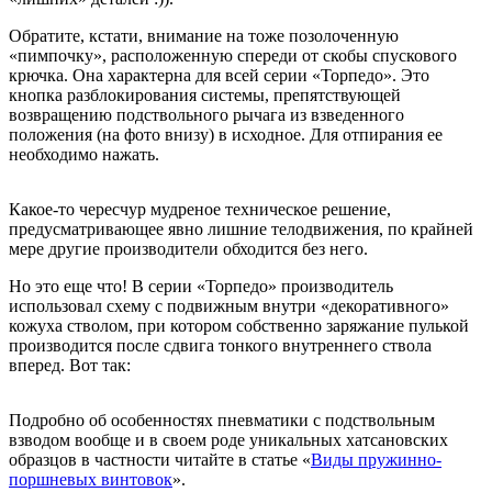
Обратите, кстати, внимание на тоже позолоченную
«пимпочку», расположенную спереди от скобы спускового
крючка. Она характерна для всей серии «Торпедо». Это
кнопка разблокирования системы, препятствующей
возвращению подствольного рычага из взведенного
положения (на фото внизу) в исходное. Для отпирания ее
необходимо нажать.
Какое-то чересчур мудреное техническое решение,
предусматривающее явно лишние телодвижения, по крайней
мере другие производители обходится без него.
Но это еще что! В серии «Торпедо» производитель
использовал схему с подвижным внутри «декоративного»
кожуха стволом, при котором собственно заряжание пулькой
производится после сдвига тонкого внутреннего ствола
вперед. Вот так:
Подробно об особенностях пневматики с подствольным
взводом вообще и в своем роде уникальных хатсановских
образцов в частности читайте в статье «
Виды пружинно-
поршневых винтовок
».