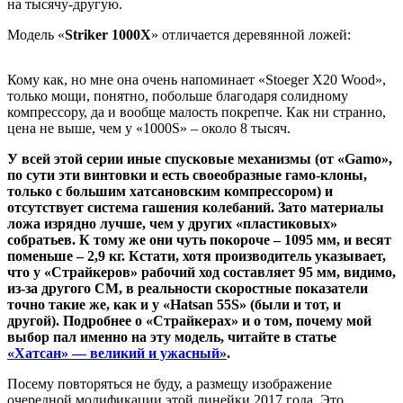
на тысячу-другую.
Модель «
Striker 1000X
» отличается деревянной ложей:
Кому как, но мне она очень напоминает «Stoeger X20 Wood»,
только мощи, понятно, побольше благодаря солидному
компрессору, да и вообще малость покрепче. Как ни странно,
цена не выше, чем у «1000S» – около 8 тысяч.
У всей этой серии иные спусковые механизмы (от «Gamo»,
по сути эти винтовки и есть своеобразные гамо-клоны,
только с большим хатсановским компрессором) и
отсутствует система гашения колебаний. Зато материалы
ложа изрядно лучше, чем у других «пластиковых»
собратьев. К тому же они чуть покороче – 1095 мм, и весят
поменьше – 2,9 кг. Кстати, хотя производитель указывает,
что у «Страйкеров» рабочий ход составляет 95 мм, видимо,
из-за другого СМ, в реальности скоростные показатели
точно такие же, как и у «Hatsan 55S» (были и тот, и
другой). Подробнее о «Страйкерах» и о том, почему мой
выбор пал именно на эту модель, читайте в статье
«Хатсан» — великий и ужасный»
.
Посему повторяться не буду, а размещу изображение
очередной модификации этой линейки 2017 года. Это