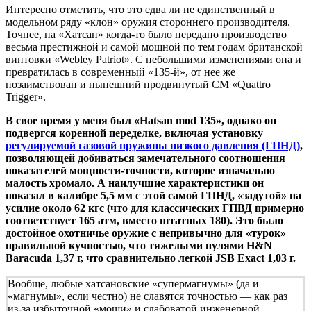
Интересно отметить, что это едва ли не единственный в
модельном ряду «клон» оружия стороннего производителя.
Точнее, на «Хатсан» когда-то было передано производство
весьма престижной и самой мощной по тем годам британской
винтовки «Webley Patriot». С небольшими изменениями она и
превратилась в современный «135-й», от нее же
позаимствован и нынешний продвинутый СМ «Quattro
Trigger».
В свое время у меня был «Hatsan mod 135», однако он
подвергся коренной переделке, включая установку
регулируемой газовой пружины низкого давления (ГПНД)
,
позволяющей добиваться замечательного соотношения
показателей мощности-точности, которое изначально
малость хромало. А наилучшие характеристики он
показал в калибре 5,5 мм с этой самой ГПНД, «задутой» на
усилие около 62 кгс (что для классических ГПВД примерно
соответствует 165 атм, вместо штатных 180). Это было
достойное охотничье оружие с непривычно для «турок»
правильной кучностью, что тяжелыми пулями H&N
Baracuda 1,37 г, что сравнительно легкой JSB Exact 1,03 г.
Вообще, любые хатсановские «супермагнумы» (да и
«магнумы», если честно) не славятся точностью — как раз
из-за избыточной «мощи» и слабоватой инженерной