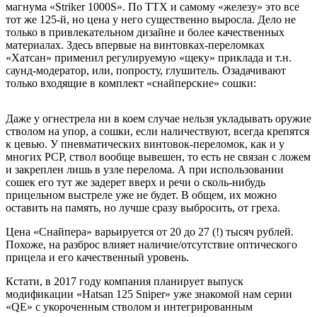
магнума «Striker 1000S». По ТТХ и самому «железу» это все
тот же 125-й, но цена у него существенно выросла. Дело не
только в привлекательном дизайне и более качественных
материалах. Здесь впервые на винтовках-переломках
«Хатсан» применил регулируемую «щеку» приклада и т.н.
саунд-модератор, или, попросту, глушитель. Озадачивают
только входящие в комплект «снайперские» сошки:
Даже у огнестрела ни в коем случае нельзя укладывать оружие
стволом на упор, а сошки, если наличествуют, всегда крепятся
к цевью. У пневматических винтовок-переломок, как и у
многих PCP, ствол вообще вывешен, то есть не связан с ложем
и закреплен лишь в узле перелома. А при использовании
сошек его тут же задерет вверх и речи о сколь-нибудь
прицельном выстреле уже не будет. В общем, их можно
оставить на память, но лучше сразу выбросить, от греха.
Цена «Снайпера» варьируется от 20 до 27 (!) тысяч рублей.
Похоже, на разброс влияет наличие/отсутствие оптического
прицела и его качественный уровень.
Кстати, в 2017 году компания планирует выпуск
модификации «Hatsan 125 Sniper» уже знакомой нам серии
«QE» с укороченным стволом и интегрированным