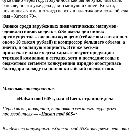
буквально через год. Получилось как бы не хуже, чем было
раньше, но это уже дела давно минувших дней. Кстати,
появившаяся именно тогда версия в пластиковом ложе обрела
имя «Хатсан 70».
Однако среди зарубежных пневматических магнумов-
одноклассников модель «55S» имела два явных
преимущества – очень низкую цену (сейчас она составляет
около 10 тысяч рублей) и компрессор большего объема, а
значит, и большую мощность. Эти же весьма
привлекательные черты характеризуют продукцию
турецкой компании и сегодня, хотя в последние годы в
бюджетном сегменте конкуренция изрядно обострилась
благодаря выходу на рынок китайской пневматики.
Маленькое отступление.
«Hatsan mod 60S», или «Очень странные дела»
Перед вами, товарищи, винтовка известного турецкого
производителя — «
Hatsan mod 60S
«:
Владельцев популярного «Хатсан мод 55S» заверяем: нет, это