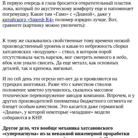
В первую очередь в глаза бросается отвратительный пластик
ложа, который по акустическому комфорту еще и напоминает
погремушку. Какие там «Гамо» с «Дианой», даже у
китайского «Smersh R4»
полимер изрядно лучше. Вот,
сравните (картинку можно увеличить):
К тому же сказывались свойственные тому времени низкий
производственный уровень и какая-то небрежность сборки
хатсановских «воздушек» – ствол, в котором порой
отсутствовала часть нарезов, мог смотреть немного в небо,
вбок или уныло свисать. Да еще металл, как основных
деталей, так и крепежа, мягковат.
И по сей день эти огрехи нет-нет да и проявляются на
турецких винтовках. Разве что с качеством стволов
положение заметно улучшилось, сказалось массовое
техническое перевооружение заводов компании. Впрочем, и у
других производителей пневматика бюджетного сегмента не
блещет особым качеством. Это касается даже германской
«Дианы», у которой некоторые «младшие» модели
собираются в КНР.
Другое дело, что вообще механика хатсановского
«супермагнума» из-за неважной инженерной проработки