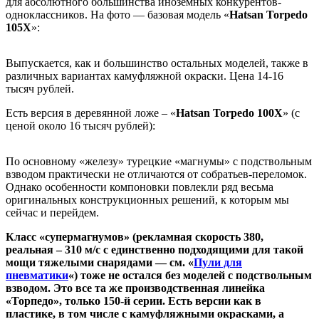
для абсолютного большинства иноземных конкурентов-
одноклассников. На фото — базовая модель «
Hatsan Torpedo
105X
»:
Выпускается, как и большинство остальных моделей, также в
различных вариантах камуфляжной окраски. Цена 14-16
тысяч рублей.
Есть версия в деревянной ложе – «
Hatsan Torpedo 100X
» (с
ценой около 16 тысяч рублей):
По основному «железу» турецкие «магнумы» с подствольным
взводом практически не отличаются от собратьев-переломок.
Однако особенности компоновки повлекли ряд весьма
оригинальных конструкционных решений, к которым мы
сейчас и перейдем.
Класс «супермагнумов» (рекламная скорость 380,
реальная – 310 м/с с единственно подходящими для такой
мощи тяжелыми снарядами — см. «
Пули для
пневматики
«) тоже не остался без моделей с подствольным
взводом. Это все та же производственная линейка
«Торпедо», только 150-й серии. Есть версии как в
пластике, в том числе с камуфляжными окрасками, а