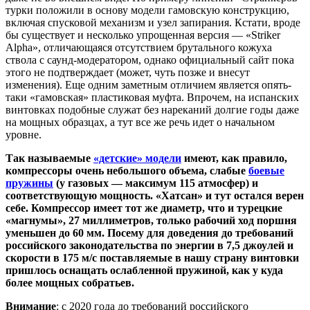
турки положили в основу модели гамовскую конструкцию,
включая спусковой механизм и узел запирания. Кстати, вроде
бы существует и несколько упрощенная версия — «Striker
Alpha», отличающаяся отсутствием брутального кожуха
ствола с саунд-модератором, однако официальный сайт пока
этого не подтверждает (может, чуть позже и внесут
изменения). Еще одним заметным отличием является опять-
таки «гамовская» пластиковая муфта. Впрочем, на испанских
винтовках подобные служат без нареканий долгие годы даже
на мощных образцах, а тут все же речь идет о начальном
уровне.
Так называемые
«детские» модели
имеют, как правило,
компрессоры очень небольшого объема, слабые
боевые
пружины
(у газовых — максимум 115 атмосфер) и
соответствующую мощность. «Хатсан» и тут остался верен
себе. Компрессор имеет тот же диаметр, что и турецкие
«магнумы», 27 миллиметров, только рабочий ход поршня
уменьшен до 60 мм. Посему для доведения до требований
российского законодательства по энергии в 7,5 джоулей и
скорости в 175 м/с поставляемые в нашу страну винтовки
пришлось оснащать ослабленной пружиной, как у куда
более мощных собратьев.
Внимание
: с 2020 года до требований российского