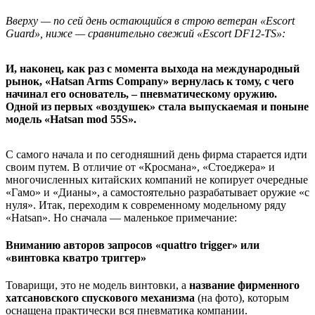
Вверху — по сей день остающийся в строю ветеран «Escort
Guard», ниже — сравнительно свежий «Escort DF12-TS»:
И, наконец, как раз с момента выхода на международный
рынок, «Hatsan Arms Company» вернулась к тому, с чего
начинал его основатель, – пневматическому оружию.
Одной из первых «воздушек» стала выпускаемая и поныне
модель «Hatsan mod 55S».
С самого начала и по сегодняшний день фирма старается идти
своим путем. В отличие от «Кросмана», «Стоеджера» и
многочисленных китайских компаний не копирует очередные
«Гамо» и «Дианы», а самостоятельно разрабатывает оружие «с
нуля». Итак, переходим к современному модельному ряду
«Hatsan». Но сначала — маленькое примечание:
Вниманию авторов запросов
«quattro trigger» или
«винтовка кватро триггер»
Товарищи, это не модель винтовки, а
название фирменного
хатсановского спускового механизма
(на фото), которым
оснащена практически вся пневматика компании.