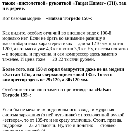
также «пистолетной» рукояткой «Target Hunter» (TH), так
и в дереве.
Вот базовая модель – «
Hatsan Torpedo 150
»:
Как видите, особых отличий во внешнем виде с 100-й
моделью нет. Если не брать во внимание разницу в
массогабаритных характеристиках – длина 1210 мм против
1200, а вот масса уже 4,3 кг против 3,9 кг. Ну, с весом понятно
– и поршень, и пружина, и сам компрессор здесь заметно
тяжелее. И цена тоже — 20-22 тысячи рублей.
Более того, вся 150-я серия базируется даже не на модели
«Хатсан 125», а на сверхмощном «
mod 135». То есть
компрессор здесь не 29х120, а 30х120 мм.
Особенно это хорошо заметно при взгляде на «
Hatsan
Torpedo 155
»:
Если бы не механизм подствольного взвода и мудреная
система заряжания (о ней чуть ниже) с позолоченной ручкой
«затвора», то от 135-го и не сразу отличишь. Стоит, правда,
подороже — 23-24 тысячи. Ну, это и понятно — столько
«лишних» деталей :)).