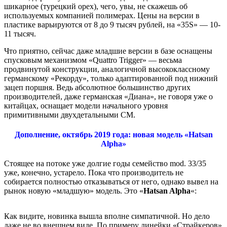
шикарное (турецкий орех), чего, увы, не скажешь об
используемых компанией полимерах. Цены на версии в
пластике варьируются от 8 до 9 тысяч рублей, на «35S» — 10-
11 тысяч.
Что приятно, сейчас даже младшие версии в базе оснащены
спусковым механизмом «Quattro Trigger» — весьма
продвинутой конструкции, аналогичной высококлассному
германскому «Рекорду», только адаптированной под нижний
зацеп поршня. Ведь абсолютное большинство других
производителей, даже германская «Диана», не говоря уже о
китайцах, оснащает модели начального уровня
примитивными двухдетальными СМ.
Дополнение, октябрь 2019 года: новая модель «Hatsan
Alpha»
Стоящее на потоке уже долгие годы семейство mod. 33/35
уже, конечно, устарело. Пока что производитель не
собирается полностью отказываться от него, однако вывел на
рынок новую «младшую» модель. Это «
Hatsan Alpha
«:
Как видите, новинка вышла вполне симпатичной. Но дело
даже не во внешнем виде. По примеру линейки «Страйкеров»