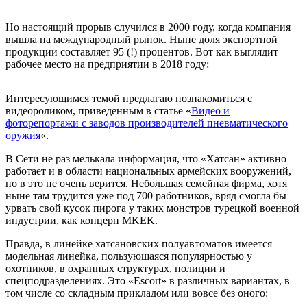
Но настоящий прорыв случился в 2000 году, когда компания
вышла на международный рынок. Ныне доля экспортной
продукции составляет 95 (!) процентов. Вот как выглядит
рабочее место на предприятии в 2018 году:
Интересующимся темой предлагаю познакомиться с
видеороликом, приведенным в статье «
Видео и
фоторепортажи с заводов производителей пневматического
оружия
«.
В Сети не раз мелькала информация, что «Хатсан» активно
работает и в области национальных армейских вооружений,
но в это не очень верится. Небольшая семейная фирма, хотя
ныне там трудится уже под 700 работников, вряд смогла бы
урвать свой кусок пирога у таких монстров турецкой военной
индустрии, как концерн MKEK.
Правда, в линейке хатсановских полуавтоматов имеется
модельная линейка, пользующаяся популярностью у
охотников, в охранных структурах, полиции и
спецподразделениях. Это «Escort» в различных вариантах, в
том числе со складным прикладом или вовсе без оного: