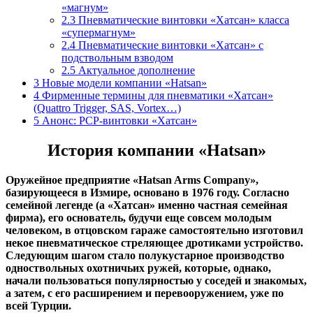
«магнум»
2.3
Пневматические винтовки «Хатсан» класса
«супермагнум»
2.4
Пневматические винтовки «Хатсан» с
подствольным взводом
2.5
Актуальное дополнение
3
Новые модели компании «Hatsan»
4
Фирменные термины для пневматики «Хатсан»
(Quattro Trigger, SAS, Vortex…)
5
Анонс: PCP-винтовки «Хатсан»
История компании «
Hatsan»
Оружейное предприятие «Hatsan Arms Company»,
базирующееся в Измире, основано в 1976 году. Согласно
семейной легенде (а «Хатсан» именно частная семейная
фирма), его основатель, будучи еще совсем молодым
человеком, в отцовском гараже самостоятельно изготовил
некое пневматическое стреляющее дротиками устройство.
Следующим шагом стало полукустарное производство
одноствольных охотничьих ружей, которые, однако,
начали пользоваться популярностью у соседей и знакомых,
а затем, с его расширением и перевооружением, уже по
всей Турции.