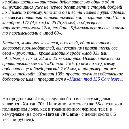
не обман зрения — винтовка действительно один в один
выпускающийся уже не первое десятилетие старый добрый
55-й именно потому, что это он и есть! Только турки сделали
не совсем понятный маркетинговый ход, сохранив «mod 55» в
калибрах .177 (4,5 мм) и .25 (6,35 мм), а образцы в
«промежуточном» 22-м, то бишь 5,5-миллиметровые, зачем-
то переименовали в «mod 60».
Кстати, компания является, пожалуй, единственным из
массовых производителей, выпускающим практически все
свои «пружинки», кроме младших вроде «мод 33» или
«Альфы», в 177-м, 22-м и 25-м калибрах. Исключением стал
сравнительно свежий «Хатсан 130» (о нем ниже), коему
добавили еще и бигборовский 7.62 мм, а, например, тоже
«трехлинейный» «Хатсан 135» просто получил собственное
добавочное имя и превратился в «
Hatsan mod 135 Carnivore
«.
Но продолжим. Итак, следующей по возрасту моделью
является «Хатсан 70». Напомню, что это та же 55-я, только в
полимерном ложе, как в традиционном черном, так и в
камуфляже (на фото «
Hatsan 70 Camo
» с ценой около 8,5
тысячи рублей).