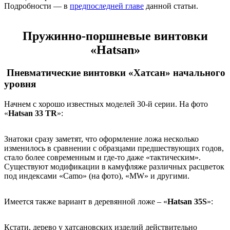
Подробности — в
предпоследней главе
данной статьи.
Пружинно-поршневые винтовки
«
Hatsan»
Пневматические винтовки «Хатсан» начального
уровня
Начнем с хорошо известных моделей 30-й серии. На фото
«
Hatsan 33 TR
»:
Знатоки сразу заметят, что оформление ложа несколько
изменилось в сравнении с образцами предшествующих годов,
стало более современным и где-то даже «тактическим».
Существуют модификации в камуфляже различных расцветок
под индексами «Camo» (на фото), «MW» и другими.
Имеется также вариант в деревянной ложе – «
Hatsan 35S
»:
Кстати, дерево у хатсановских изделий действительно