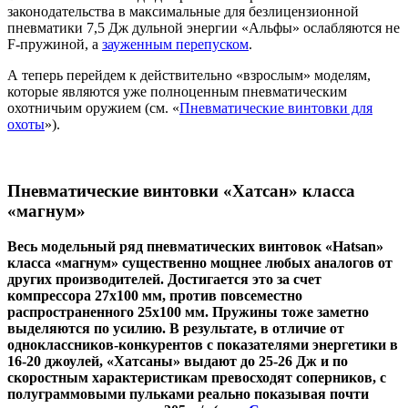
законодательства в максимальные для безлицензионной
пневматики 7,5 Дж дульной энергии «Альфы» ослабляются не
F-пружиной, а
зауженным перепуском
.
А теперь перейдем к действительно «взрослым» моделям,
которые являются уже полноценным пневматическим
охотничьим оружием (см. «
Пневматические винтовки для
охоты
»).
Пневматические винтовки «Хатсан» класса
«магнум»
Весь модельный ряд пневматических винтовок «Hatsan»
класса «магнум» существенно мощнее любых аналогов от
других производителей. Достигается это за счет
компрессора 27х100 мм, против повсеместно
распространенного 25х100 мм. Пружины тоже заметно
выделяются по усилию. В результате, в отличие от
одноклассников-конкурентов с показателями энергетики в
16-20 джоулей, «Хатсаны» выдают до 25-26 Дж и по
скоростным характеристикам превосходят соперников, с
полуграммовыми пульками реально показывая почти