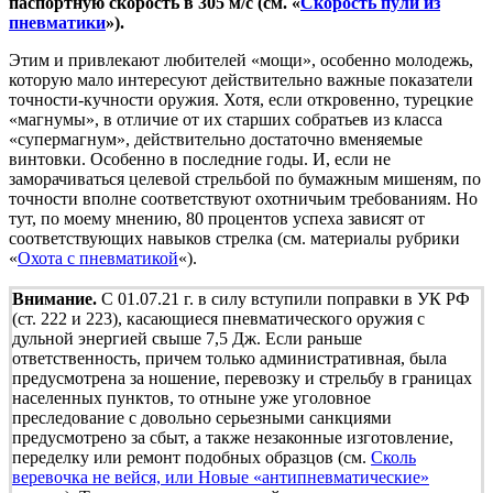
паспортную скорость в 305 м/с (см. «
Скорость пули из
пневматики
»).
Этим и привлекают любителей «мощи», особенно молодежь,
которую мало интересуют действительно важные показатели
точности-кучности оружия. Хотя, если откровенно, турецкие
«магнумы», в отличие от их старших собратьев из класса
«супермагнум», действительно достаточно вменяемые
винтовки. Особенно в последние годы. И, если не
заморачиваться целевой стрельбой по бумажным мишеням, по
точности вполне соответствуют охотничьим требованиям. Но
тут, по моему мнению, 80 процентов успеха зависят от
соответствующих навыков стрелка (см. материалы рубрики
«
Охота с пневматикой
«).
Внимание.
С 01.07.21 г. в силу вступили поправки в УК РФ
(ст. 222 и 223), касающиеся пневматического оружия с
дульной энергией свыше 7,5 Дж. Если раньше
ответственность, причем только административная, была
предусмотрена за ношение, перевозку и стрельбу в границах
населенных пунктов, то отныне уже уголовное
преследование с довольно серьезными санкциями
предусмотрено за сбыт, а также незаконные изготовление,
переделку или ремонт подобных образцов (см.
Сколь
веревочка не вейся, или Новые «антипневматические»