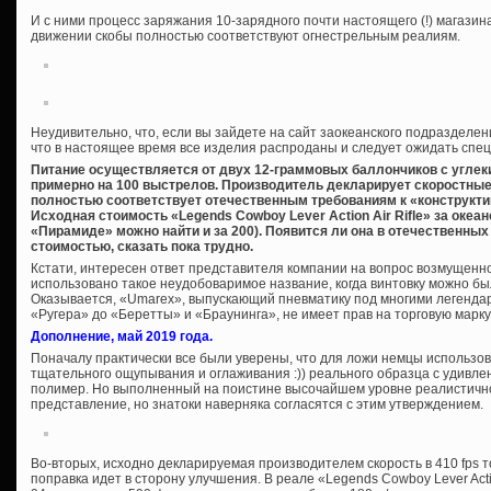
И с ними процесс заряжания 10-зарядного почти настоящего (!) магазин
движении скобы полностью соответствуют огнестрельным реалиям.
Неудивительно, что, если вы зайдете на сайт заокеанского подразделе
что в настоящее время все изделия распроданы и следует ожидать спе
Питание осуществляется от двух 12-граммовых баллончиков с углек
примерно на 100 выстрелов. Производитель декларирует скоростные по
полностью соответствует отечественным требованиям к «конструкт
Исходная стоимость «Legends Cowboy Lever Action Air Rifle» за океа
«Пирамиде» можно найти и за 200). Появится ли она в отечественных
стоимостью, сказать пока трудно.
Кстати, интересен ответ представителя компании на вопрос возмущенно
использовано такое неудобоваримое название, когда винтовку можно бы
Оказывается, «Umarex», выпускающий пневматику под многими легенда
«Ругера» до «Беретты» и «Браунинга», не имеет прав на торговую марк
Дополнение, май 2019 года.
Поначалу практически все были уверены, что для ложи немцы использо
тщательного ощупывания и оглаживания :)) реального образца с удивл
полимер. Но выполненный на поистине высочайшем уровне реалистичн
представление, но знатоки наверняка согласятся с этим утверждением.
Во-вторых, исходно декларируемая производителем скорость в 410 fps т
поправка идет в сторону улучшения. В реале «Legends Cowboy Lever Act