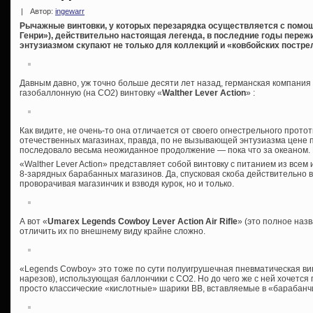
|
Автор:
ingewarr
Рычажные винтовки, у которых перезарядка осуществляется с помощ
Генри»), действительно настоящая легенда, в последние годы переж
энтузиазмом скупают не только для коллекций и «ковбойских пострел
Давным давно, уж точно больше десяти лет назад, германская компани
газобаллонную (на СО2) винтовку «
Walther Lever Action
» :
Как видите, не очень-то она отличается от своего огнестрельного прото
отечественных магазинах, правда, по не вызывающей энтузиазма цене п
последовало весьма неожиданное продолжение — пока что за океаном. 
«Walther Lever Action» представляет собой винтовку с питанием из все
8-зарядных барабанных магазинов. Да, спусковая скоба действительно
проворачивая магазинчик и взводя курок, но и только.
А вот «
Umarex Legends Cowboy Lever Action Air Rifle
» (это полное наз
отличить их по внешнему виду крайне сложно.
«Legends Cowboy» это тоже по сути полуигрушечная пневматическая вин
нарезов), использующая баллончики с СО2. Но до чего же с ней хочется 
просто классические «кислотные» шарики ВВ, вставляемые в «барабан