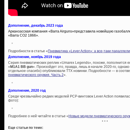
Дополнение, декабрь 2023 года
Арканзасская компания «Barra Airguns»представила новейшую газобалл
«Barra CO2 1866».
Подробности в статье «
Пневматика «Lever Action»: а все-таки параллел
Дополнение, ноябрь 2019 года
Серия пневматических реплик «Umarex Legends», похоже, пополнится 
«
M1A1 BB gun
«. Произойдет это, правда, лишь в начале 2020-го, однако 
отдельное спасибо) опубликовали ТТХ новинки. Подробности — в соотве
пневматического оружия. Часть 2
«.
Дополнение, 2020 год
Среди чрезвычайно редких моделей PCP-винтовок Lever Action появила
фото):
Подробнее о ней читайте в статье «
Новые модели пневматического оруж
* * *
Еще статьи по теме: