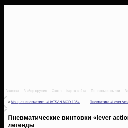
Главная
Выбор оружия
Охота
Карта сайта
Полезные ссылки
В
«
Мощная пневматика: «HATSAN MOD 135»
Пневматика «Lever Acti
Пневматические винтовки «lever acti
легенды