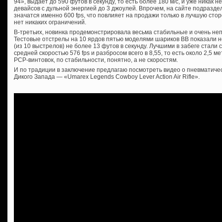
94», выдает до 590 футов в секунду, то есть более 180 м/с, и уже никак 
девайсов с дульной энергией до 3 джоулей. Впрочем, на сайте подразд
значатся именно 600 fps, что повлияет на продажи только в лучшую сто
нет никаких ограничений.
В-третьих, новинка продемонстрировала весьма стабильные и очень не
Тестовые отстрелы на 10 ярдов пятью моделями шариков ВВ показали н
(из 10 выстрелов) не более 13 футов в секунду. Лучшими в забеге стали с
средней скоростью 576 fps и разбросом всего в 8,55, то есть около 2,5 ме
PCP-винтовок, по стабильности, понятно, а не скоростям.
И по традиции в заключение предлагаю посмотреть видео о пневматичес
Дикого Запада — «Umarex Legends Cowboy Lever Action Air Rifle».