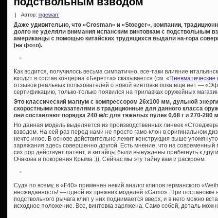
подствольным взводом
|
Автор:
ingewarr
Даже удивительно, что «Crosman» и «Stoeger», компании, традицио
долго не уделяли внимания испанским винтовкам с подствольным взво
американцы с помощью китайских трудящихся выдали на-гора совер
(на фото).
Как водится, получилось весьма симпатично, все-таки влияние италья
входит в состав концерна «Беретта» сказывается (см. «
Пневматические 
отзывов реальных пользователей о новой винтовке пока еще нет — «Эф
сертификацию, только-только появился на прилавках оружейных магази
Это классический магнум с компрессором 26х100 мм, дульной энерг
скоростными показателями в традиционные для данного класса оружи
они составляют порядка 240 м/с для тяжелых пулек 0,68 г и 270-280 м
Но данная модель выделяется из производственных линеек «Стоеджера
взводом. На сей раз перед нами не просто гамо-клон в оригинальном ди
нечто иное. В основе действительно лежит конструкция выше упомянутог
заряжания здесь совершенно другой. Есть мнение, что на современный 
сих пор действует патент, и китайцы были вынуждены прибегнуть к дру
Очакова и покорения Крыма :)). Сейчас мы эту тайну вам и раскроем.
Судя по всему, в «F40» применен некий аналог клипов германского «Wei
неожиданность! — одной из прежних моделей «Gamo». При постановке 
подствольного рычага клип у них поднимается вверх, и в него можно вста
исходное положение. Все, винтовка заряжена. Само собой, деталь можн