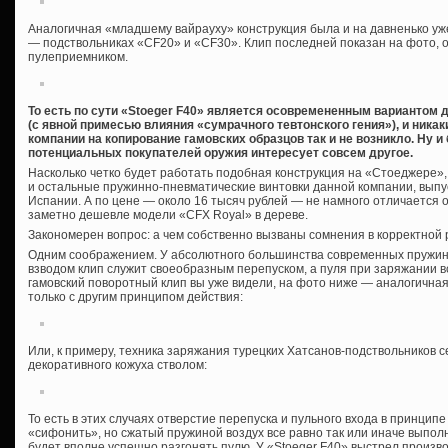
Аналогичная «младшему вайрауху» конструкция была и на давненько уж
— подствольниках «CF20» и «CF30». Клип последней показан на фото, о
пулеприемником.
То есть по сути «Stoeger F40» является осовремененным вариантом 
(с явной примесью влияния «сумрачного тевтонского гения»), и ника
компании на копирование гамовских образцов так и не возникло. Ну и 
потенциальных покупателей оружия интересует совсем другое.
Насколько четко будет работать подобная конструкция на «Стоеджере», п
и остальные пружинно-пневматические винтовки данной компании, выпуск
Испании. А по цене — около 16 тысяч рублей — не намного отличается 
заметно дешевле модели «CFX Royal» в дереве.
Закономерен вопрос: а чем собственно вызваны сомнения в корректной 
Одним соображением. У абсолютного большинства современных пружин
взводом клип служит своеобразным перепуском, а пуля при заряжании в
гамовский поворотный клип вы уже видели, на фото ниже — аналогичная 
только с другим принципом действия:
Или, к примеру, техника заряжания турецких Хатсанов-подствольников 
декоративного кожуха стволом:
То есть в этих случаях отверстие перепуска и пульного входа в принцип
«сифонить», но сжатый пружиной воздух все равно так или иначе выполн
будет вполне успешно разгонять пулю. У «Stoeger F40» выстрел произв