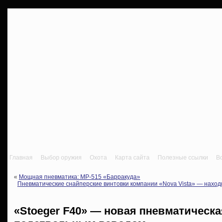
Главная
Выбор оружия
Охота
Карта сайта
Полезные ссылки
В
«
Мощная пневматика: МР-515 «Барракуда»
Пневматические снайперские винтовки компании «Nova Vista» — наход
«Stoeger F40» — новая пневматическа