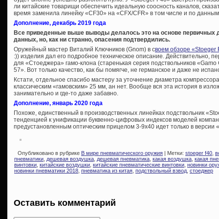
ли китайские товарищи обеспечить идеальную соосность каналов, сказат
время заменила линейку «CF30» на «CFX/CFR» в том числе и по данны
Дополнение, декабрь 2019 года
Все приведенные выше выводы делалось это на основе первичных 
данных, но, как ни странно, опасения подтвердились.
Оружейный мастер Виталий Ключников (Gnom) в с
воем обзоре «Stoeger
:)) изделия дал его подробное техническое описание. Действительно, п
для «Стоеджера» гамо-клона (старенькая серия подствольников «Gamo 
57». Вот только качество, как бы помягче, не германское и даже не ис
Кстати, отдельное спасибо мастеру за уточнение диаметра компрессора
классическим «гамовским» 25 мм, ан нет. Вообще вся эта история в изл
занимательно и где-то даже забавно.
Дополнение, январь 2020 года
Похоже, единственный в производственных линейках подствольник «Sto
тенденцией к унификации буквенно-цифровых индексов моделей компан
предустановленным оптическим прицелом 3-9х40 идет только в версии 
Опубликовано в рубрике
В мире пневматического оружия
| Метки:
stoeger f40
,
в
пневматики
,
дешевая воздушка
,
дешевая пневматика
,
какая воздушка
,
какая пн
винтовки
,
китайские воздушки
,
китайские пневматические винтовки
,
новинки ору
новинки пневматики 2018
,
пневматика из китая
,
подствольный взвод
,
стоеджер
Оставить комментарий