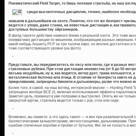
Пневматический Field Target, то бишь полевая стрельба, на наш взгл
среди высокоточных дисциплин, точнее, наиболее необход
навыков в дальнейшем на охоте. Понятно, что тот же бенчрест чрезв
ведется с упора, даже станка, на известные дистанции и, как правило
доступных большинству эйрганнеров.
В филд таргете действие намного ближе к реальной охоте. Это тоже выс
пневматики) дистанции по мишеням, изображающим разных зверюшек. Н
какой-нибудь Аншютц PCP за три тысячи евро, но вполне достаточно и 
тоже соответствующего уровня (на фото).
Представьте, вы передвигаетесь по лесу или полю, где в разных м
стрелковые рубежи. При этом дистанция неизвестна (от 9 до 50 метр
весьма неудобным, ну и, как водится, ветер дует, трава колышется, а
металлическая белочка или птица. В отличие от бенчреста никто не
прицеливания, запрещены бинокли и дальномеры, разве что можно и
Более того, в самой, на наш взгляд, интересной версии — Hunting Field T
запрещено вообще ВСЁ (!), включая использование эффекта параллакса
Заметил цель, прикинул в уме поправки и выстрелил. Опять же не только 
свернутой куртки, стрельба ведется только с рук, стоя или сидя.
Возможно, вы скажете: а что здесь такого — я вон при развлекательной 
баллистическими калькуляторами, метеостанциями, дальномерами. При
сшибаю спичечные коробки и пробки от бутылок. Фиг ли не попасть в жес