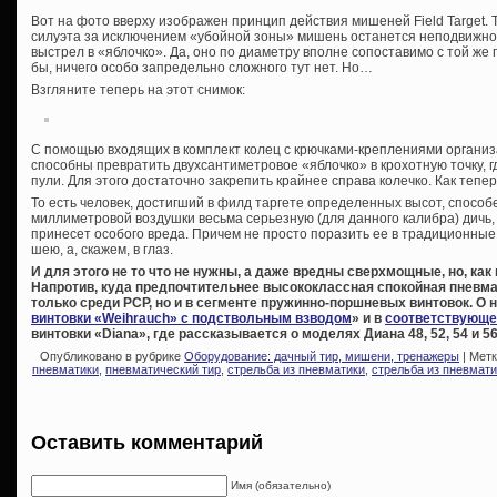
Вот на фото вверху изображен принцип действия мишеней Field Target. 
силуэта за исключением «убойной зоны» мишень останется неподвижно
выстрел в «яблочко». Да, оно по диаметру вполне сопоставимо с той же
бы, ничего особо запредельно сложного тут нет. Но…
Взгляните теперь на этот снимок:
С помощью входящих в комплект колец с крючками-креплениями организ
способны превратить двухсантиметровое «яблочко» в крохотную точку, г
пули. Для этого достаточно закрепить крайнее справа колечко. Как теп
То есть человек, достигший в филд таргете определенных высот, способе
миллиметровой воздушки весьма серьезную (для данного калибра) дичь, 
принесет особого вреда. Причем не просто поразить ее в традиционные
шею, а, скажем, в глаз.
И для этого не то что не нужны, а даже вредны сверхмощные, но, ка
Напротив, куда предпочтительнее высококлассная спокойная пневм
только среди PCP, но и в сегменте пружинно-поршневых винтовок. О н
винтовки «Weihrauch» с подствольным взводом
» и в
соответствующе
винтовки «Diana», где рассказывается о моделях Диана 48, 52, 54 и 56
Опубликовано в рубрике
Оборудование: дачный тир, мишени, тренажеры
| Мет
пневматики
,
пневматический тир
,
стрельба из пневматики
,
стрельба из пневмати
Оставить комментарий
Имя (обязательно)