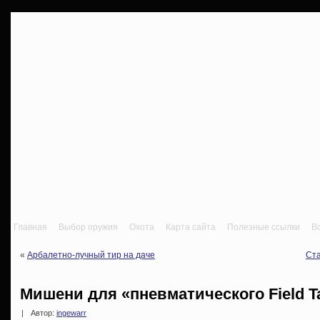
Главная
Выбор оружия
Охота
Карта сайта
Полезные ссылки
В
«
Арбалетно-лучный тир на даче
Ста
Мишени для «пневматического Field T
|
Автор:
ingewarr