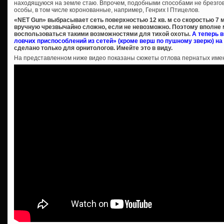
находящуюся на земле стаю. Впрочем, подобными способами не брезго
особы, в том числе коронованные, например, Генрих I Птицелов.
«NET Gun» выбрасывает сеть поверхностью 12 кв. м со скоростью 7 
вручную чрезвычайно сложно, если не невозможно. Поэтому вполне 
воспользоваться такими возможностями для тихой охоты.
А теперь 
ловчих приспособлений из сетей» (кроме верш по пушному зверю) на
сделано только для орнитологов. Имейте это в виду.
На представленном ниже видео показаны сюжеты отлова пернатых имен