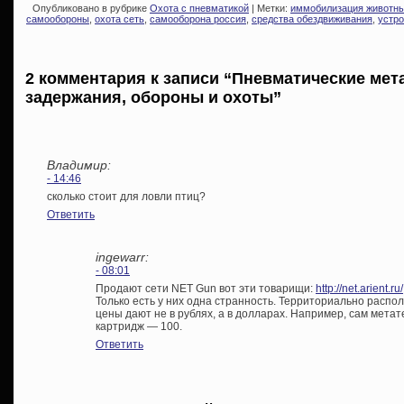
Опубликовано в рубрике
Охота с пневматикой
| Метки:
иммобилизация животн
самообороны
,
охота сеть
,
самооборона россия
,
средства обездвиживания
,
устро
2 комментария к записи “Пневматические мет
задержания, обороны и охоты”
Владимир:
- 14:46
сколько стоит для ловли птиц?
Ответить
ingewarr:
- 08:01
Продают сети NET Gun вот эти товарищи:
http://net.arient.ru/
Только есть у них одна странность. Территориально распол
цены дают не в рублях, а в долларах. Например, сам мета
картридж — 100.
Ответить