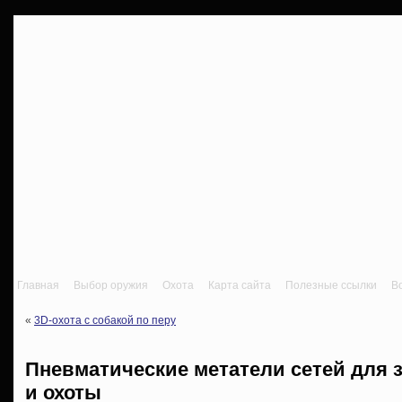
Главная
Выбор оружия
Охота
Карта сайта
Полезные ссылки
В
«
3D-охота с собакой по перу
Пневматические метатели сетей для 
и охоты