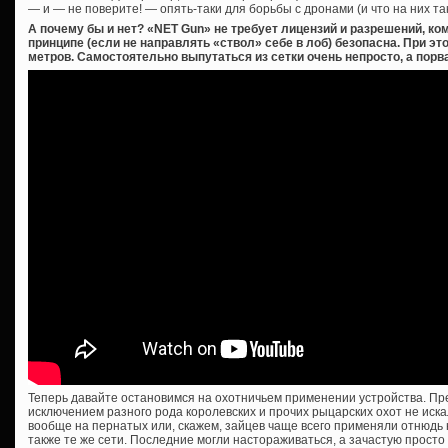
— и — не поверите! — опять-таки для борьбы с дронами (и что на них так
А почему бы и нет? «NET Gun» не требует лицензий и разрешений, ком
принципе (если не направлять «ствол» себе в лоб) безопасна. При э
метров. Самостоятельно выпутаться из сетки очень непросто, а пор
Теперь давайте остановимся на охотничьем применении устройства. П
исключением разного рода королевских и прочих рыцарских охот не иск
вообще на пернатых или, скажем, зайцев чаще всего применяли отнюдь н
также те же сети. Последние могли настораживаться, а зачастую прост