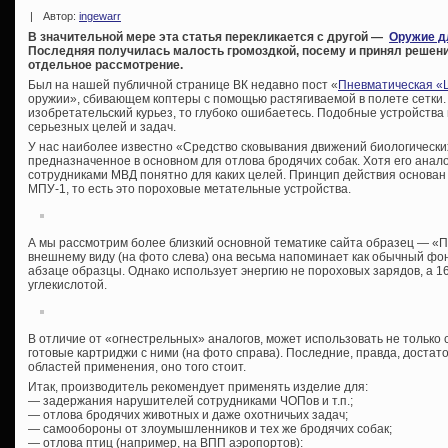
|
Автор:
ingewarr
В значительной мере эта статья перекликается с другой —
Оружие д
Последняя получилась малость громоздкой, посему и принял решен
отдельное рассмотрение.
Был на нашей публичной странице ВК недавно пост «
Пневматическая «
оружии», сбивающем коптеры с помощью растягиваемой в полете сетки. 
изобретательский курьез, то глубоко ошибаетесь. Подобные устройств
серьезных целей и задач.
У нас наиболее известно «Средство сковывания движений биологически
предназначенное в основном для отлова бродячих собак. Хотя его анало
сотрудниками МВД понятно для каких целей. Принцип действия основан
МПУ-1, то есть это пороховые метательные устройства.
А мы рассмотрим более близкий основной тематике сайта образец — «П
внешнему виду (на фото слева) она весьма напоминает как обычный фо
абзаце образцы. Однако использует энергию не пороховых зарядов, а 
углекислотой.
В отличие от «огнестрельных» аналогов, может использовать не только
готовые картриджи с ними (на фото справа). Последние, правда, достат
областей применения, оно того стоит.
Итак, производитель рекомендует применять изделие для:
— задержания нарушителей сотрудниками ЧОПов и т.п.;
— отлова бродячих животных и даже охотничьих задач;
— самообороны от злоумышленников и тех же бродячих собак;
— отлова птиц (например, на ВПП аэропортов):