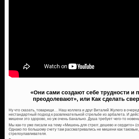
«Они сами создают себе трудности и 
преодолевают», или Как сделать св
Ну что сказать, товарищи… Наш коллега и друг Виталий Жулего в очер
нестандартный подход к развлекательной стрельбе из арбалета. И дейс
мишени это здорово, но уж очень банально. Душа требует чего-то новень
Мы как-то уже писали на тему «Мишень для стрел: дешево и сердито» (с
Однако по большому счету там рассматривались не мишени как таковые,
стрелоулавливателя.