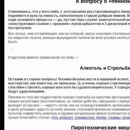
К вопросу о «пенно
Сомневаюсь, что у кого-либо, с энтузиазмом расстреливающего банки
поднимется рука на емкость, наполненную старым добрым пивком. Во
ходе основного процесса — да, пустая тара служит замечательной 
«конструктивно схожих с оружием» луков-арбалетов и 3-джоулевой 
пострелушек.
Все лучше, чем оставляющие, как ни собирай, массу осколков стеклянны
на закрытие сезона, раньше вынужденно палили во всех уголках необъя
было.
И вдогонку важное примечание на тему —
Алкоголь и Стрельба
Оставим в стороне вопросы Техники безопасности и правовой аспект,
мастерство, как известно, не пропьешь :)), и очень хорошо стреляю
способен стрелять хорошо или хотя бы удовлетворительно. У середн
будут удручающими.
Причем из того же гладкоствола пьяная стрельба на коротких дистанция
скорее интуитивно (инстинктивно), но любое действо, связанное с прицел
выходит из рук вон — «крест» сетки, как ни сосредотачивайся, выписыва
и дело уплывает куда-то за поле зрения, спусковой крючок не нажимаешь,
попытки совместить алкоголь и оружие натуральная фигня получается (о
лучше почитайте статью «
Лук, арбалет, пневматика: фейки, травмы, кр
Пиротехнические миш