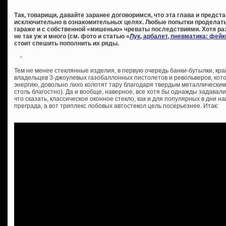
Так, товарищи, давайте заранее договоримся, что эта глава и предс
исключительно в ознакомительных целях. Любые попытки проделать 
гараже и с собственной «мишенью» чреваты последствиями. Хотя раз
не так уж и много (см. фото и статью «
Лук, арбалет, пневматика: фей
стоит спешить пополнить их ряды.
Тем не менее стеклянные изделия, в первую очередь банки-бутылки, кр
владельцев 3-джоулевых газобаллонных пистолетов и револьверов, кот
энергию, довольно лихо колотят тару благодаря твердым металлическим
столь благостно). Да и вообще, наверное, все хотя бы однажды задава
что сказать, классическое оконное стекло, как и для популярных в дни на
преграда, а вот триплекс лобовых автостекол цель посерьезнее. Итак: