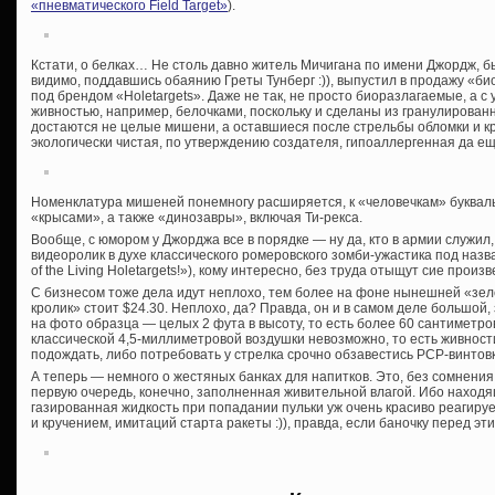
«пневматического Field Target»
).
Кстати, о белках… Не столь давно житель Мичигана по имени Джордж, 
видимо, поддавшись обаянию Греты Тунберг :)), выпустил в продажу «
под брендом «
Holetargets». Даже не так, не просто биоразлагаемые, а
живностью, например, белочками, поскольку и сделаны из гранулирован
достаются не целые мишени, а оставшиеся после стрельбы обломки и 
экологически чистая, по утверждению создателя, гипоаллергенная да ещ
Номенклатура мишеней понемногу расширяется, к «человечкам» букваль
«крысами», а также «динозавры», включая Ти-рекса.
Вообще, с юмором у Джорджа все в порядке — ну да, кто в армии служил, 
видеоролик в духе классического ромеровского зомби-ужастика под назв
of the Living Holetargets!»), кому интересно, без труда отыщут сие прои
С бизнесом тоже дела идут неплохо, тем более на фоне нынешней «зе
кролик» стоит $24.30. Неплохо, да? Правда, он и в самом деле большой
на фото образца — целых 2 фута в высоту, то есть более 60 сантиметров
классической 4,5-миллиметровой воздушки невозможно, то есть живнос
подождать, либо потребовать у стрелка срочно обзавестись PCP-винтовк
А теперь — немного о жестяных банках для напитков. Это, без сомнени
первую очередь, конечно, заполненная живительной влагой. Ибо наход
газированная жидкость при попадании пульки уж очень красиво реагируе
и кручением, имитаций старта ракеты :)), правда, если баночку перед эт