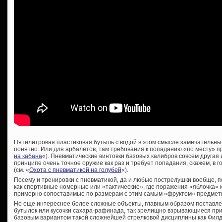
Пятилитровая пластиковая бутыль с водой в этом смысле замечательный
понятно. Или для арбалетов, там требования к попаданию «по месту» пр
на кабана
«). Пневматические винтовки базовых калибров совсем другая и
принципе очень точное оружие как раз и требует попадания, скажем, в 
(см. «
Охота с пневматикой на голубей
«).
Посему и тренировки с пневматикой, да и любые пострелушки вообще, 
как спортивные номерные или «тактические», где поражения «яблочка» ка
примерно сопоставимые по размерам с этим самым «фруктом» предметы
Но еще интереснее более сложные объекты, главным образом поставле
бутылок или кусочки сахара-рафинада, так зрелищно взрывающиеся при
базовым вариантом такой сложнейшей стрелковой дисциплины как Филд-