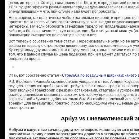
очень интересно. Хотя деткам нравилось. Кстати, в предлагаемой ниж
«Для пущего эффекта рекомендуем перед надуванием засыпать в шарик
впечатляющим.» А что, при случае надо будет попробовать…
Но и шарики, как практически любые остальные мишени, в принципе непо
простят меня классические спортсмены-пулевики, но для не увлекающих
интересны. Ну, если отбросить стендовые тарелочки, владельцам нарез
кабан», а больше ничего и на ум не приходит. Да и силуэтный свинтус (лос
равномерно смещается по фронту, и на этом все.
Вот теперь о собственно теме статьи. Пересказывать не буду, но ее авт
весьма интересную стрелковую дисциплину, малость напоминающую учеб
буксируемому другим самолетом конусу-мишени, только с земли и из пн
том, что в данном случае мишень подвижна, причем может двигаться по 
оператора дрона.
Итак, вот собственно статья «
Стрельба по воздушным шарикам: как это 
P.S. В романе «Vamos!» скоропостижно ушедшего от нас Андрея Круза в
осуществления которой опять же требуется не только стрелок, но и оп
произвольной траектории с резкими остановками, стартами и ускорени
радиоуправляемая машинка с шестом, к которому привязан воздушный ш
классической «бумаги», действительно был бы крайне полезный для любо
тренинг. Для пневматики, понятно, просто необходимы уменьшенные ди
огнестрела нет.
Арбуз vs Пневматический э
Арбузы и капустные кочаны достаточно широко используются в огне
пневматика в силу своих характеристик доросла максимум до яблок :
полнотелые экспансивные пули способны на гораздо большее. Смо