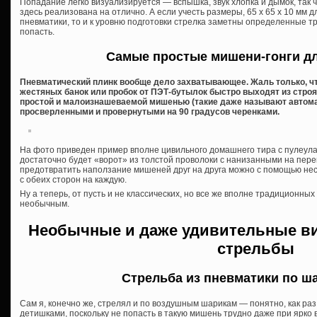
Попадание легко визуализируется — вспышка, звук хлопка и дымок, так 
здесь реализована на отлично. А если учесть размеры, 65 x 65 x 10 мм д
пневматики, то и к уровню подготовки стрелка заметны определенные тр
попасть.
Самые простые мишени-гонги д
Пневматический плинк вообще дело захватывающее. Жаль только, чт
жестяных банок или пробок от ПЭТ-бутылок быстро выходят из строя
простой и малоизнашеваемой мишенью (такие даже называют автома
просверленными и провернутыми на 90 градусов черенками.
На фото приведен пример вполне цивильного домашнего тира с пулеула
достаточно будет «ворот» из толстой проволоки с нанизанными на пере
предотвратить наползание мишеней друг на друга можно с помощью нес
с обеих сторон на каждую.
Ну а теперь, от пусть и не классических, но все же вполне традиционны
необычным.
Необычные и даже удивительные в
стрельбы
Стрельба из пневматики по ш
Сам я, конечно же, стрелял и по воздушным шарикам — понятно, как раз
детишками, поскольку не попасть в такую мишень трудно даже при ярко 