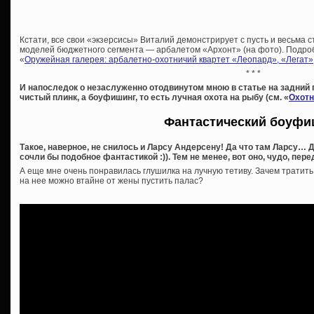
Кстати, все свои «экзерсисы» Виталий демонстрирует с пусть и весьма ст
моделей бюджетного сегмента — арбалетом «Архонт» (на фото). Подробн
«
Оружейная галерея: арбалетно-охотничий квартет «Леопард», «Легат»
* * *
И напоследок о незаслуженно отодвинутом мною в статье на задний п
чистый плинк, а боуфишинг, то есть лучная охота на рыбу (см. «
Охотн
Фантастический боуфи
Такое, наверное, не снилось и Ларсу Андерсену! Да что там Ларсу…
сочли бы подобное фантастикой :)). Тем не менее, вот оно, чудо, пере
А еще мне очень понравилась глушилка на лучную тетиву. Зачем тратит
на нее можно втайне от жены пустить палас?