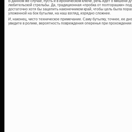
В данном же случае, пусть и в ироническом ключе, речь идет о мишени 
любительской стрельбы. Да, традиционная «пробка от полторашки» подх
достаточно хотя бы зацепить наконечником край, чтобы цель была пора
уложенной на бок бутылки, на наш взгляд, изрядно сложнее.
И, наконец, чисто техническое примечание. Саму бутылку, точнее, ее дно
увидите в ролике, вероятность повреждения оперенья при прохождении 