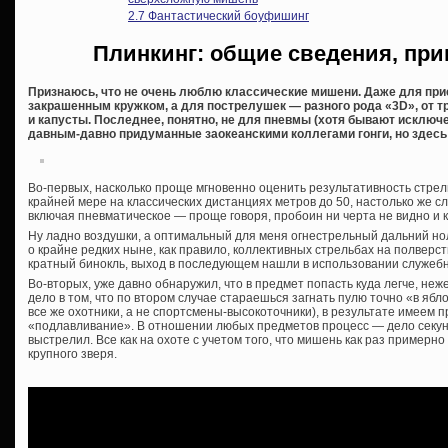
2.7
Фантастический боуфишинг
Плинкинг: общие сведения, пр
Признаюсь, что не очень люблю классические мишени. Даже для при
закрашенным кружком, а для пострелушек — разного рода «3D», от 
и капусты. Последнее, понятно, не для пневмы (хотя бывают исключен
давным-давно придуманные заокеанскими коллегами гонги, но здесь 
Во-первых, насколько проще мгновенно оценить результативность стрел
крайней мере на классических дистанциях метров до 50, настолько же с
включая пневматическое — проще говоря, пробоин ни черта не видно и 
Ну ладно воздушки, а оптимальный для меня огнестрельный дальний ноль
о крайне редких ныне, как правило, коллективных стрельбах на полверст
кратный бинокль, выход в последующем нашли в использовании служебно
Во-вторых, уже давно обнаружил, что в предмет попасть куда легче, неж
дело в том, что по втором случае стараешься загнать пулю точно «в ябло
все же охотники, а не спортсмены-высокоточники), в результате имеем
«подлавливание». В отношении любых предметов процесс — дело секунд
выстрелил. Все как на охоте с учетом того, что мишень как раз примерно
крупного зверя.