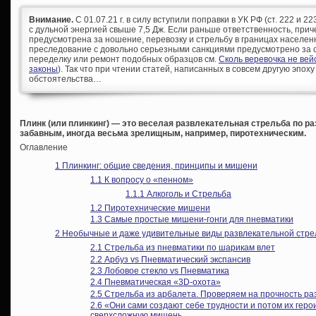
Внимание.
С 01.07.21 г. в силу вступили поправки в УК РФ (ст. 222 и 
с дульной энергией свыше 7,5 Дж. Если раньше ответственность, при
предусмотрена за ношение, перевозку и стрельбу в границах населен
преследование с довольно серьезными санкциями предусмотрено за с
переделку или ремонт подобных образцов см.
Сколь веревочка не ве
законы
). Так что при чтении статей, написанных в совсем другую эпоху
обстоятельства…
Плинк (или плинкинг) — это веселая развлекательная стрельба по р
забавным, иногда весьма зрелищным, например, пиротехническим.
Оглавление
1
Плинкинг: общие сведения, принципы и мишени
1.1
К вопросу о «пенном»
1.1.1
Алкоголь и Стрельба
1.2
Пиротехнические мишени
1.3
Самые простые мишени-гонги для пневматики
2
Необычные и даже удивительные виды развлекательной стр
2.1
Стрельба из пневматики по шарикам влет
2.2
Арбуз vs Пневматический экспансив
2.3
Лобовое стекло vs Пневматика
2.4
Пневматическая «3D-охота»
2.5
Стрельба из арбалета. Проверяем на прочность р
2.6
«Они сами создают себе трудности и потом их геро
сверхсложную мишень