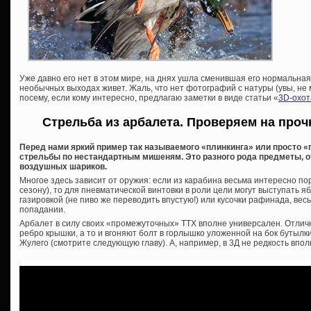
Уже давно его нет в этом мире, на днях ушла сменившая его нормальная 
необычных выходах живет. Жаль, что нет фотографий с натуры (увы, не м
посему, если кому интересно, предлагаю заметки в виде статьи «
3D-охот
Стрельба из арбалета. Проверяем на про
Перед нами яркий пример так называемого «плинкинга» или просто «
стрельбы по нестандартным мишеням. Это разного рода предметы, о
воздушных шариков.
Многое здесь зависит от оружия: если из карабина весьма интересно по
сезону), то для пневматической винтовки в роли цели могут выступать я
газировкой (не пиво же переводить впустую!) или кусочки рафинада, в
попадании.
Арбалет в силу своих «промежуточных» ТТХ вполне универсален. Отли
ребро крышки, а то и вгоняют болт в горлышко уложенной на бок бутылки 
Жулего (смотрите следующую главу). А, например, в 3Д не редкость впол