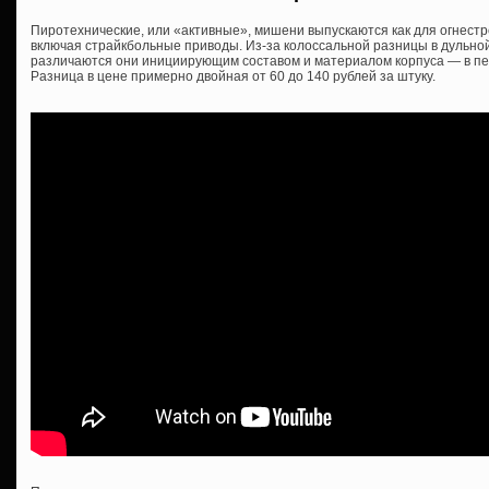
Пиротехнические, или «активные», мишени выпускаются как для огнестр
включая страйкбольные приводы. Из-за колоссальной разницы в дульной
различаются они инициирующим составом и материалом корпуса — в пер
Разница в цене примерно двойная от 60 до 140 рублей за штуку.