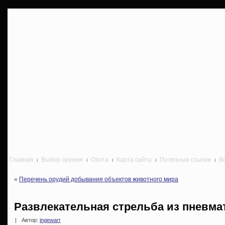
Главная
Выбор оружия
Охота
Карта сайта
Полезные ссылки
В
«
Перечень орудий добывания объектов животного мира
Развлекательная стрельба из пневма
|
Автор:
ingewarr