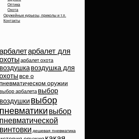
Оптика
Охота
Оружейные курьезы, приколы и т.п.
Контакты
Облако тэгов
арбалет
арбалет для
охоты
арбалет охота
воздушка
воздушка для
охоты
все о
пневматическом оружии
выбор
выбор арбалета
выбор
воздушки
пневматики
выбор
пневматической
винтовки
дешевая пневматика
какая
история оружия