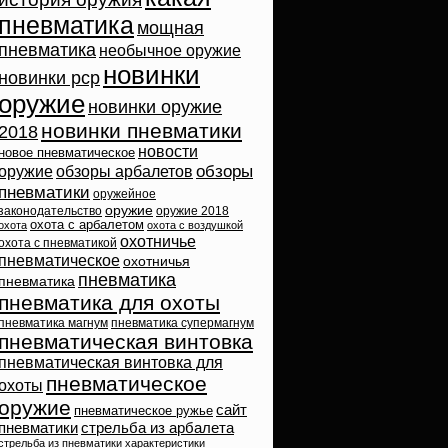
пневматика
мощная
пневматика
необычное оружие
новинки
новинки pcp
оружие
новинки оружие
новинки пневматики
2018
новости
новое пневматическое
обзоры
оружие
обзоры арбалетов
пневматики
оружейное
оружие
законодательство
оружие 2018
охота с арбалетом
охота
охота с воздушкой
охотничье
охота с пневматикой
пневматическое
охотничья
пневматика
пневматика
пневматика для охоты
пневматика магнум
пневматика супермагнум
пневматическая винтовка
пневматическая винтовка для
пневматическое
охоты
оружие
сайт
пневматическое ружье
пневматики
стрельба из арбалета
стрельба из пневматики
характеристики