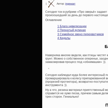
|
Автор:
ingewarr
Сегодня тон в рубрике «Про зверьё» задают 
произошедший за день до первого настоящег
Оглавление
1
Блага цивилизации
2
Пернатый кулинар
3
Семейное звено перехватчиков
4
Кидалы
Б
Наверняка многие видели, как птицы чистят 
грунт. Можно о собственное оперенье, заодн
замаскировав процесс под «обнимашки» :)).
Сегодня наблюдал куда более интересный под
промаршировала к колесу припаркованной во
(прорезей протектора), возвратно-поступат
инструмента :)).
Ну а что, резина материал приятственный во
справится не хуже песка, причем самым дел
трех сторон. Гениально!
П