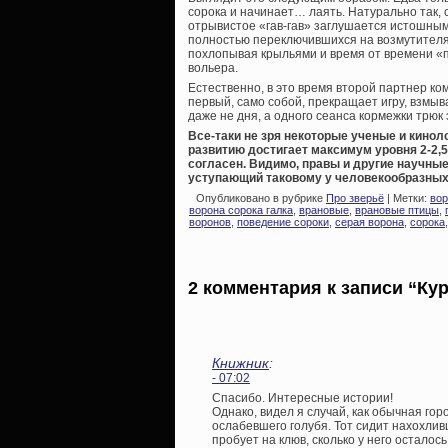
сорока и начинает… лаять. Натурально так, 
отрывистое «гав-гав» заглушается истошным
полностью переключившихся на возмутителя 
похлопывая крыльями и время от времени «
вольера.
Естественно, в это время второй партнер ком
первый, само собой, прекращает игру, взмыв
даже не дня, а одного сеанса кормежки трюк 
Все-таки не зря некоторые ученые и кинол
развитию достигает максимум уровня 2-2,5
согласен. Видимо, правы и другие научн
уступающий таковому у человекообразных п
Опубликовано в рубрике
Про зверьё
| Метки:
вор
ворона сорока галка
,
врановые
,
врановые птицы
,
воронов
,
поведение сороки
,
серая ворона
,
сорока
2 комментария к записи “Кур
Книжник
:
- 07:02
Спасибо. Интересные истории!
Однако, видел я случай, как обычная го
ослабевшего голубя. Тот сидит нахохливш
пробует на клюв, сколько у него остало