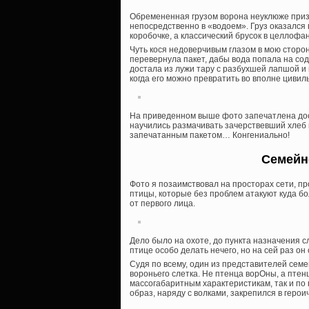
Обремененная грузом ворона неуклюже приз
непосредственно в «водоем». Груз оказался
коробочке, а классический брусок в целлоф
Чуть кося недоверчивым глазом в мою сторону
перевернула пакет, дабы вода попала на сод
достала из лужи тару с разбухшей лапшой и п
когда его можно превратить во вполне циви
На приведенном выше фото запечатлена дос
научились размачивать зачерствевший хлеб 
запечатанным пакетом… Конгениально!
Семейн
Фото я позаимствовал на просторах сети, пр
птицы, которые без проблем атакуют куда бо
от первого лица.
Дело было на охоте, до пункта назначения с
птице особо делать нечего, но на сей раз о
Судя по всему, один из представителей семе
вороньего слетка. Не птенца ворОны, а птенц
массогабаритным характеристикам, так и по 
образ, наряду с волками, закрепился в геро