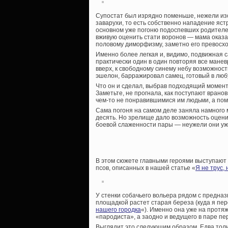
Супостат был изрядно поменьше, нежели изо
заварухи, то есть собственно нападение ястр
основном уже погоню подоспевших родителе
вживую оценить стати воронов — мама оказал
половому диморфизму, заметно его превосхо
Именно более легкая и, видимо, подвижная 
практически один в один повторяя все мане
вверх, к свободному синему небу возможности
эшелон, барражировал самец, готовый в люб
Что он и сделал, выбрав подходящий момент
Заметьте, не прогнала, как поступают врано
чем-то не понравившимися им людьми, а пом
Сама погоня на самом деле заняла намного 
десять. Но зрелище дало возможность оценит
боевой слаженности пары — неужели они у
В этом сюжете главными героями выступают 
псов, описанных в нашей статье «
Я не трус, 
У стенки собачьего вольера рядом с предна
площадкой растет старая береза (куда я пе
нашего городка
«). Именно она уже на протя
«пародиста», а заодно и ведущего в паре п
Выглядит это следующим образом. Едва толь