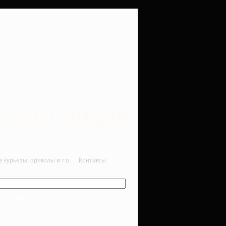
rbalet-airgun
вматика для начинающих
курьезы, приколы и т.п.
Контакты