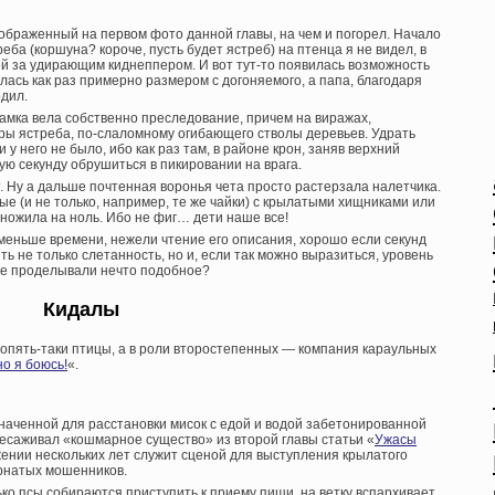
браженный на первом фото данной главы, на чем и погорел. Начало
еба (коршуна? короче, пусть будет ястреб) на птенца я не видел, в
й за удирающим киднеппером. И вот тут-то появилась возможность
ась как раз примерно размером с догоняемого, а папа, благодаря
дил.
самка вела собственно преследование, причем на виражах,
вры ястреба, по-слаломному огибающего стволы деревьев. Удрать
 у него не было, ибо как раз там, в районе крон, заняв верхний
ую секунду обрушиться в пикировании на врага.
. Ну а дальше почтенная воронья чета просто растерзала налетчика.
вые (и не только, например, те же чайки) с крылатыми хищниками или
ножила на ноль. Ибо не фиг… дети наше все!
меньше времени, нежели чтение его описания, хорошо если секунд
ь не только слетанность, но и, если так можно выразиться, уровень
же проделывали нечто подобное?
Кидалы
опять-таки птицы, а в роли второстепенных — компания караульных
но я боюсь!
«.
значенной для расстановки мисок с едой и водой забетонированной
ресаживал «кошмарное существо» из второй главы статьи «
Ужасы
жении нескольких лет служит сценой для выступления крылатого
ернатых мошенников.
ко псы собираются приступить к приему пищи, на ветку вспархивает