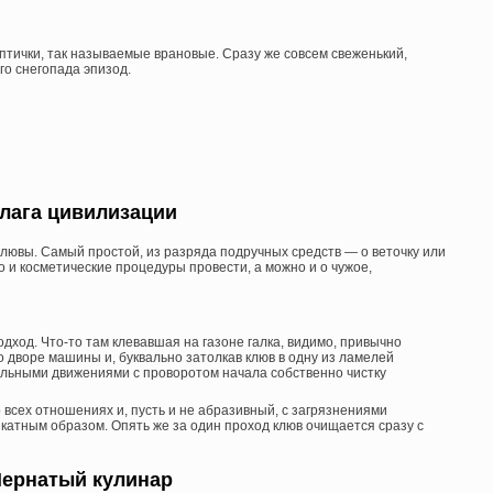
птички, так называемые врановые. Сразу же совсем свеженький,
о снегопада эпизод.
лага цивилизации
клювы. Самый простой, из разряда подручных средств — о веточку или
о и косметические процедуры провести, а можно и о чужое,
ход. Что-то там клевавшая на газоне галка, видимо, привычно
 дворе машины и, буквально затолкав клюв в одну из ламелей
ельными движениями с проворотом начала собственно чистку
 всех отношениях и, пусть и не абразивный, с загрязнениями
икатным образом. Опять же за один проход клюв очищается сразу с
ернатый кулинар