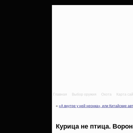
Главная
Выбор оружия
Охота
Карта са
«
«А внутре у ней неонка», или Китайские а
Курица не птица. Ворон