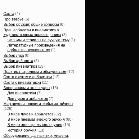
Статьи, обзоры
Охота
(4)
Про зверьё
(6)
Выбор оружия: общие вопросы
(6)
Луки. арбалеты и пневматика в
художественных произведениях
(3)
Фильмы и сериалы на лучную тему
(1)
Литературные произведения на
арбалетно-лучную тему
(1)
Выбор лука
(6)
Выбор арбалета
(8)
Выбор пневматики
(18)
Практика: стреляем и обслуживаем
(12)
Охота с луком и арбалетом
(13)
Охота с пневматикой
(11)
Боеприпасы и аксессуары
(15)
Для пневматики
(7)
Для луков и арбалетов
(7)
Мир оружия: новости, события, обзоры
(126)
В мире луков и арбалетов
(32)
В мире пневматического оружия
(60)
В мире огнестрельного оружия
(15)
История оружия
(13)
Оборудование: дачный тир, мишени,