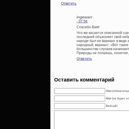
Ответить
ingewarr:
- 07:56
Спасибо Вам!
Что же касается описанной сце
последний объясняет свой небл
народе был ее вариант в виде а
народный, вариант: «Вот такое 
большинстве случаев начинают
Природы не попрешь, понятия 
Ответить
Оставить комментарий
Имя (обязательн
Mail (не будет 
Вебсайт