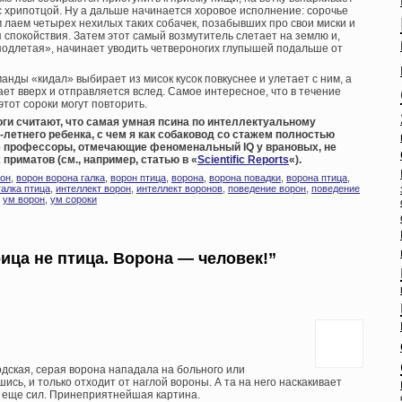
с хрипотцой. Ну а дальше начинается хоровое исполнение: сорочье
 лаем четырех нехилых таких собачек, позабывших про свои миски и
спокойствия. Затем этот самый возмутитель слетает на землю и,
подлетая», начинает уводить четвероногих глупышей подальше от
анды «кидал» выбирает из мисок кусок повкуснее и улетает с ним, а
ает вверх и отправляется вслед. Самое интересное, что в течение
этот сороки могут повторить.
оги считают, что самая умная псина по интеллектуальному
-летнего ребенка, с чем я как собаковод со стажем полностью
ые профессоры, отмечающие феноменальный IQ у врановых, не
риматов (см., например, статью в «
Scientific Reports
«).
он
,
ворон ворона галка
,
ворон птица
,
ворона
,
ворона повадки
,
ворона птица
,
галка птица
,
интеллект ворон
,
интеллект воронов
,
поведение ворон
,
поведение
,
ум ворон
,
ум сороки
ица не птица. Ворона — человек!”
родская, серая ворона нападала на больного или
ись, и только отходит от наглой вороны. А та на него наскакивает
сь еще сил. Принеприятнейшая картина.