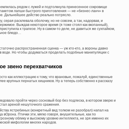
емлилась рядом с лужей и подтолкнула принесенное сокровище
 пакетом лапши быстрого приготовления — не «бизнес-ланч» в
ане. Дальнейшее действо реально потрясло.
, серая расклевала оболочку, но не совсем, а так, надорвав, и
ержимое. Выждав некоторое время (я тоже стоял как вкопанный),
риступила к трапезе. Ну в самом-то деле, не давиться же сухпайком,
льное блюдо…
таточно распространенная сценка — уж кто-кто, а вороны давно
в воде. Но чтобы додуматься проделать подобные манипуляции с
ое звено перехватчиков
осто как иллюстрацию к тому, что врановые, пожалуй, единственные
лее крупных пернатых хищников. Ну а теперь собственно к рассказу
ледовало пройти через сосновый бор без подлеска, в котором зверю и
н стал ареной нешуточного сражения.
йства ястребиных (конкретный вид толком не разобрал) напал на
а вОрона. Птички эти, мягко говоря, внушительные, как по
грозному облику и высокому уровню интеллекта, не зря именно их
ической мифологии многих народов.