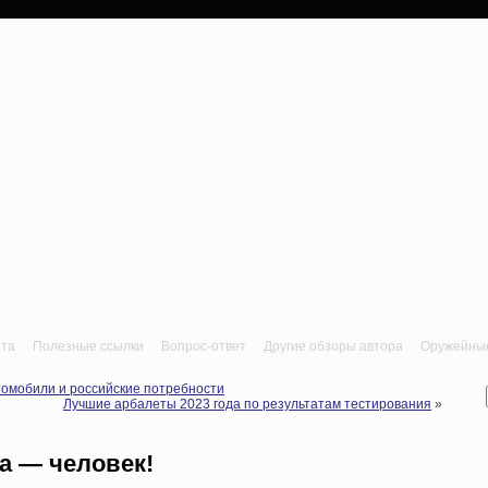
a
Лук, арбалет, пне
йта
Полезные ссылки
Вопрос-ответ
Другие обзоры автора
Оружейные 
втомобили и российские потребности
Лучшие арбалеты 2023 года по результатам тестирования
»
а — человек!