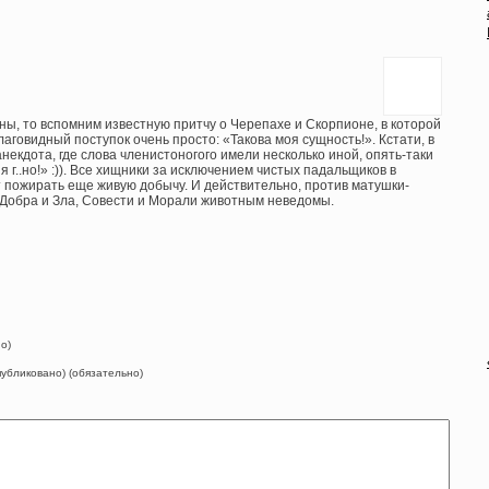
ны, то вспомним известную притчу о Черепахе и Скорпионе, в которой
аговидный поступок очень просто: «Такова моя сущность!». Кстати, в
некдота, где слова членистоногого имели несколько иной, опять-таки
я г..но!» :)). Все хищники за исключением чистых падальщиков в
 пожирать еще живую добычу. И действительно, против матушки-
Добра и Зла, Совести и Морали животным неведомы.
о)
опубликовано) (обязательно)