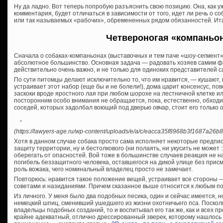
Ну да ладно. Вот теперь попробую разъяснить свою позицию. Она, как 
комментария, будет отличаться в зависимости от того, идет ли речь о с
или так называемых «рабочих», обремененных рядом обязанностей. Ита
Четвероногая «компаньо
Сначала о собаках-компаньонах (выставочных и тем паче «шоу-сегмент» 
абсолютное большинство. Основная задача — радовать хозяев самим фак
действительно очень важно, и не только для одиноких представителей с
По сути питомцы делают исключительно то, что им нравится, — кушают, г
устраивает этот набор (еще бы и не болели!), дома царит консенсус, по
заскоки вроде яростного лая при любом шорохе на лестничной клетке ил
посторонним особо внимания не обращается, пока, естественно, обходи
соседей, которых задолбал воющий под дверью овчар, стоит его только о
(https://lawyers-age.ru/wp-content/uploads/e/a/c/eacca35f8968b3f1687a26b8
Хотя в данном случае собака просто сама исполняет некоторые предпис
защиту территории, ну и бестолкового (ни полаять, ни укусить не может :
оберегать от опасностей. Вой тоже в большинстве случаев реакция не н
погибель беззащитного человека, оставшегося на дикой улице без прис
роль вожака, чего номинальный владелец просто не замечает.
Повторюсь: нравится такое положение вещей, устраивает все стороны — 
советами и назиданиями. Причем сказанное выше относится к любым по
Из личного. У меня было два подобных песика, один и сейчас имеется, 
немецкий шпиц, сменивший ушедшего из жизни охотничьего пса. Посколь
владельцы подобных созданий, то и воспитывал его так же, как и всех п
крайне адекватный, отлично дрессированный зверек, которому нашлос