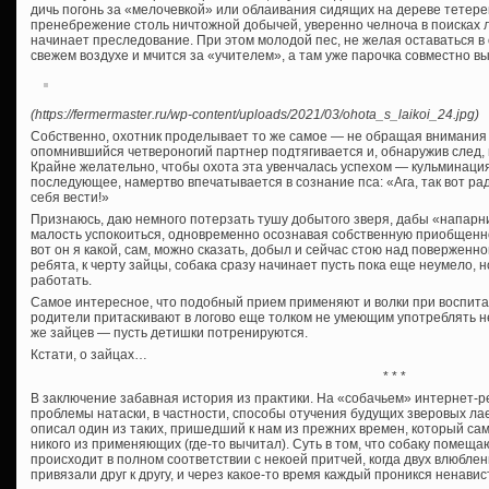
дичь погонь за «мелочевкой» или облаивания сидящих на дереве тетер
пренебрежение столь ничтожной добычей, уверенно челноча в поисках ло
начинает преследование. При этом молодой пес, не желая оставаться в 
свежем воздухе и мчится за «учителем», а там уже парочка совместно вы
(https://fermermaster.ru/wp-content/uploads/2021/03/ohota_s_laikoi_24.jpg)
Собственно, охотник проделывает то же самое — не обращая внимания н
опомнившийся четвероногий партнер подтягивается и, обнаружив след,
Крайне желательно, чтобы охота эта увенчалась успехом — кульминация
последующее, намертво впечатывается в сознание пса: «Ага, так вот ради
себя вести!»
Признаюсь, даю немного потерзать тушу добытого зверя, дабы «напарн
малость успокоиться, одновременно осознавая собственную приобщеннос
вот он я какой, сам, можно сказать, добыл и сейчас стою над поверженн
ребята, к черту зайцы, собака сразу начинает пусть пока еще неумело,
работать.
Самое интересное, что подобный прием применяют и волки при воспита
родители притаскивают в логово еще толком не умеющим употреблять н
же зайцев — пусть детишки потренируются.
Кстати, о зайцах…
* * *
В заключение забавная история из практики. На «собачьем» интернет-
проблемы натаски, в частности, способы отучения будущих зверовых лае
описал один из таких, пришедший к нам из прежних времен, который сам
никого из применяющих (где-то вычитал). Суть в том, что собаку помеща
происходит в полном соответствии с некоей притчей, когда двух влюблен
привязали друг к другу, и через какое-то время каждый проникся ненав