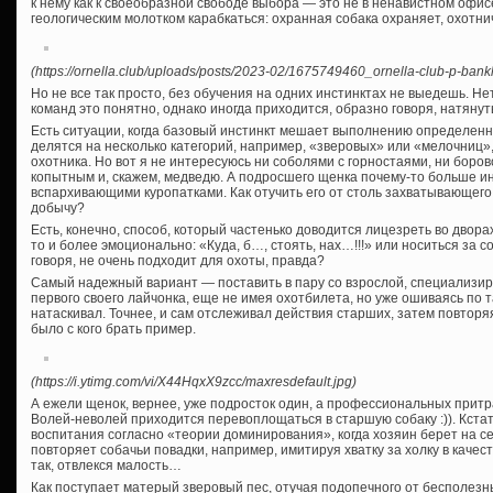
к нему как к своеобразной свободе выбора — это не в ненавистном офисе 
геологическим молотком карабкаться: охранная собака охраняет, охотни
(https://ornella.club/uploads/posts/2023-02/1675749460_ornella-club-p-bank
Но не все так просто, без обучения на одних инстинктах не выедешь. Н
команд это понятно, однако иногда приходится, образно говоря, натянут
Есть ситуации, когда базовый инстинкт мешает выполнению определенны
делятся на несколько категорий, например, «зверовых» или «мелочниц»,
охотника. Но вот я не интересуюсь ни соболями с горностаями, ни боро
копытным и, скажем, медведю. А подросшего щенка почему-то больше и
вспархивающими куропатками. Как отучить его от столь захватывающего
добычу?
Есть, конечно, способ, который частенько доводится лицезреть во дворах.
то и более эмоционально: «Куда, б…, стоять, нах…!!!» или носиться за с
говоря, не очень подходит для охоты, правда?
Самый надежный вариант — поставить в пару со взрослой, специализиро
первого своего лайчонка, еще не имея охотбилета, но уже ошиваясь по т
натаскивал. Точнее, и сам отслеживал действия старших, затем повторяя
было с кого брать пример.
(https://i.ytimg.com/vi/X44HqxX9zcc/maxresdefault.jpg)
А ежели щенок, вернее, уже подросток один, а профессиональных прит
Волей-неволей приходится перевоплощаться в старшую собаку :)). Кста
воспитания согласно «теории доминирования», когда хозяин берет на с
повторяет собачьи повадки, например, имитируя хватку за холку в каче
так, отвлекся малость…
Как поступает матерый зверовый пес, отучая подопечного от бесполез