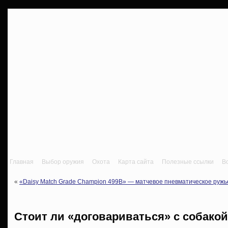
Главная
Выбор оружия
Охота
Карта сайта
Полезные ссылки
В
«
«Daisy Match Grade Champion 499B» — матчевое пневматическое ружь
Стоит ли «договариваться» с собако