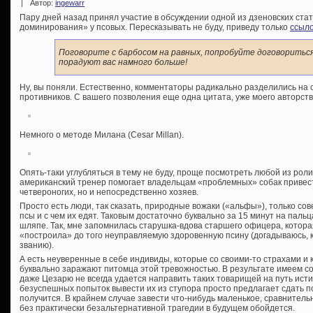
|
Автор:
ingewarr
Пару дней назад принял участие в обсуждении одной из дзеновских ст
доминирования» у псовых. Пересказывать не буду, приведу только
ссыло
Поговорите с барбосом на равных, попробуйте договоритьс
порадуют вас намного больше!
Ну, вы поняли. Естественно, комментаторы радикально разделились на с
противников. С вашего позволения еще одна цитата, уже моего авторств
Немного о методе Милана (Cesar Millan).
Опять-таки углубляться в тему не буду, проще посмотреть любой из роли
американский тренер помогает владельцам «проблемных» собак привести
четвероногих, но и непосредственно хозяев.
Просто есть люди, так сказать, природные вожаки («альфы»), только с
псы и с чем их едят. Таковым достаточно буквально за 15 минут на паль
шляпе. Так, мне запомнилась старушка-вдова старшего офицера, котора
«построила» до того неуправляемую здоровенную псину (догадываюсь, к
званию).
А есть неуверенные в себе индивиды, которые со своими-то страхами и 
буквально заражают питомца этой тревожностью. В результате имеем со
даже Цезарю не всегда удается направить таких товарищей на путь исти
безуспешных попыток вывести их из ступора просто предлагает сдать пс
получится. В крайнем случае завести что-нибудь маленькое, сравнитель
без практически безальтернативной трагедии в будущем обойдется.