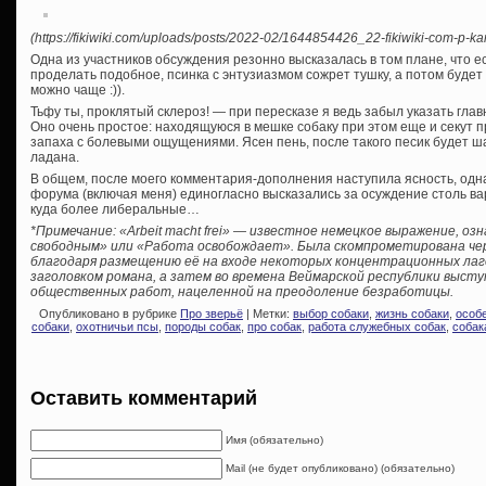
(https://fikiwiki.com/uploads/posts/2022-02/1644854426_22-fikiwiki-com-p-kar
Одна из участников обсуждения резонно высказалась в том плане, что е
проделать подобное, псинка с энтузиазмом сожрет тушку, а потом будет
можно чаще :)).
Тьфу ты, проклятый склероз! — при пересказе я ведь забыл указать глав
Оно очень простое: находящуюся в мешке собаку при этом еще и секут п
запаха с болевыми ощущениями. Ясен пень, после такого песик будет шар
ладана.
В общем, после моего комментария-дополнения наступила ясность, одна
форума (включая меня) единогласно высказались за осуждение столь ва
куда более либеральные…
*Примечание: «Arbeit macht frei» — известное немецкое выражение, 
свободным» или «Работа освобождает». Была скомпрометирована чер
благодаря размещению её на входе некоторых концентрационных лаге
заголовком романа, а затем во времена Веймарской республики высту
общественных работ, нацеленной на преодоление безработицы.
Опубликовано в рубрике
Про зверьё
| Метки:
выбор собаки
,
жизнь собаки
,
особ
собаки
,
охотничьи псы
,
породы собак
,
про собак
,
работа служебных собак
,
собак
Оставить комментарий
Имя (обязательно)
Mail (не будет опубликовано) (обязательно)