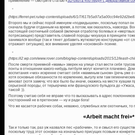
применение — смотрите статью «
3D-охота «по перу» с декоративной со
(https://ferret-pet.ru/wp-content/uploads/6/1/7/617b5a97a5a00cc94e92d2be
Второго мы и сейчас порой именуем «подкидышем», поскольку попал он к
сначала будучи отданным на время, а потом, как оказалось, навсегда. 
настоящей охотничьей собакой (включая отработку болевых и «мертвых»
потрясающее) представитель славной породы чихуахуа в принципе тоже 
занимался вообще (так и тянет добавить жутковатую конструкцию «от сл
отражает ситуацию), все внимание уделяя «основной» псинке.
(https://i2.wp.com/www.rover.com/blog/wp-content/uploads/2015/12/leash-ch
После смерти приемной «мамы» зверек на улице стал вести себя трусоват
понты в отношении какого-нибудь питбуля могут кончится плачевно. Дом
воспитания «чих» искренне считает себя «маминым сыном» (речь уже о суп
хотя основные обязанности по кормлению, выгулу или там гигиеническим
виноват (хотя замечу, что все было бы иначе, окажись на месте хуашки
серьезной породы, от терьерчика или французского бульдога до «Ужаса
таксой :)).
Поэтому считаю себя не вправе что-то высказывать в адрес поклоннико
посторонний не в претензии — ну и ради бога!
Что же касается рабочих собак, неважно, служебных или охотничьих, то
«Arbeit macht frei»*
Так и только так, раз уж назвался пес «рабочим», то и смысл его сущест
поскольку труд этот основан на изначально присущих псовым и конкретн