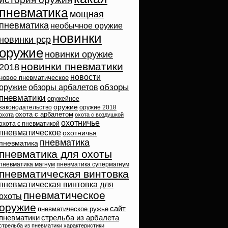
пневматика
мощная
пневматика
необычное оружие
новинки
новинки pcp
оружие
новинки оружие
новинки пневматики
2018
новости
новое пневматическое
обзоры
оружие
обзоры арбалетов
пневматики
оружейное
оружие
законодательство
оружие 2018
охота с арбалетом
охота
охота с воздушкой
охотничье
охота с пневматикой
пневматическое
охотничья
пневматика
пневматика
пневматика для охоты
пневматика магнум
пневматика супермагнум
пневматическая винтовка
пневматическая винтовка для
пневматическое
охоты
оружие
сайт
пневматическое ружье
пневматики
стрельба из арбалета
стрельба из пневматики
характеристики