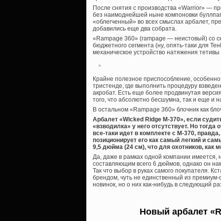
После снятия с производства «Warrior» — пр
без наимоднейшей ныне компоновки буллпап 
«облегченный» во всех смыслах арбалет, пре
добавились еще два собрата.
«Rampage 360» (rampage — неистовый) со ск
бюджетного сегмента (ну, опять-таки для Те
механическое устройство натяжения тетивы
Крайне полезное приспособление, особенно 
тристенде, где выполнить процедуру взвед
акробат. Есть еще более продвинутая верси
того, что абсолютно бесшумна, так и еще и н
В остальном «Rampage 360» блочник как бло
Арбалет «Wicked Ridge M-370», если суди
«взводилка» у него отсутствует. Но тогда 
все-таки идет в комплекте с М-370, правда
позиционирует его как самый легкий и самы
9,5 дюйма (24 см), что для охотников, как 
Да, даже в рамках одной компании имеется, 
составляющим всего 6 дюймов, однако он на
Так что выбор в руках самого покупателя. К
брендом, чуть не единственный из премиум-
новинок, но о них как-нибудь в следующий р
Новый арбалет «R