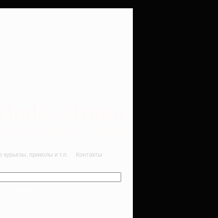
rbalet-airgun
вматика для начинающих
курьезы, приколы и т.п.
Контакты