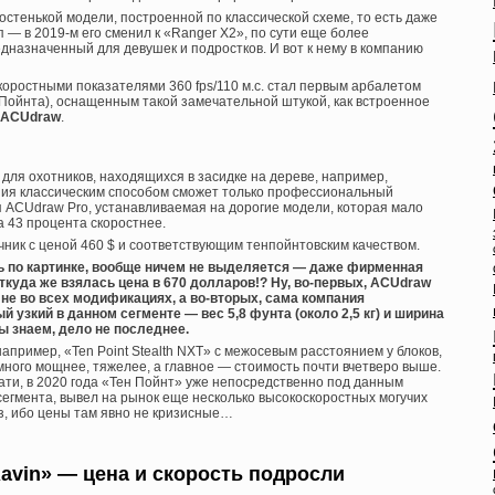
остенькой модели, построенной по классической схеме, то есть даже
— в 2019-м его сменил к «Ranger X2», по сути еще более
дназначенный для девушек и подростков. И вот к нему в компанию
оростными показателями 360 fps/110 м.с. стал первым арбалетом
нПойнта), оснащенным такой замечательной штукой, как встроенное
ACUdraw
.
для охотников, находящихся в засидке на дереве, например,
ения классическим способом сможет только профессиональный
я ACUdraw Pro, устанавливаемая на дорогие модели, которая мало
а 43 процента скоростнее.
чник с ценой 460 $ и соответствующим тенпойнтовским качеством.
ть по картинке, вообще ничем не выделяется — даже фирменная
откуда же взялась цена в 670 долларов!? Ну, во-первых, ACUdraw
, не во всех модификациях, а во-вторых, сама компания
й узкий в данном сегменте — вес 5,8 фунта (около 2,5 кг) и ширина
мы знаем, дело не последнее.
например, «Ten Point Stealth NXT» с межосевым расстоянием у блоков,
много мощнее, тяжелее, а главное — стоимость почти вчетверо выше.
стати, в 2020 года «Тен Пойнт» уже непосредственно под данным
сегмента, вывел на рынок еще несколько высокоскоростных могучих
аз, ибо цены там явно не кризисные…
avin» — цена и скорость подросли