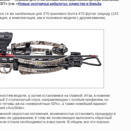
RT» (см. «
Новые охотничьи арбалеты: единство и борьба
се те же заоблачные для 370-гранового болта 470 футов секунду (143
укция, и комплектация, как и положено модели с другим именем,
остям модели, а затем остановимся на главной. Итак, в новинке
ый 2-ступенчатый спуск, направляющую с особым профилем, по
 тетивы аж на «невероятные 50%», а также новейший вариант
ия «AcuSlide».
ченной скоростью натяжения, возможностью остановить процедуру в
ким» ее удержанием. К тому же позволяющее выполнить обратный
ежели отпала необходимость в выстреле. В общем, все это хорошо