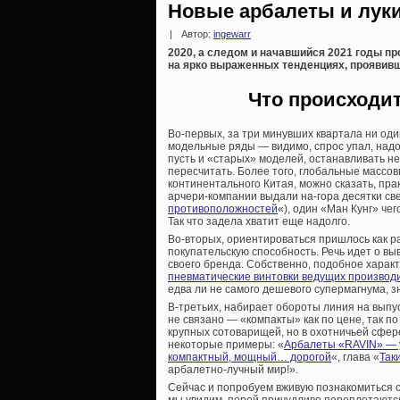
Новые арбалеты и луки
|
Автор:
ingewarr
2020, а следом и начавшийся 2021 годы пр
на ярко выраженных тенденциях, проявивш
Что происходи
Во-первых, за три минувших квартала ни оди
модельные ряды — видимо, спрос упал, надо
пусть и «старых» моделей, останавливать не
пересчитать. Более того, глобальные массо
континентального Китая, можно сказать, пра
арчери-компании выдали на-гора десятки св
противоположностей
«), один «Ман Кунг» чего
Так что задела хватит еще надолго.
Во-вторых, ориентироваться пришлось как р
покупательскую способность. Речь идет о вы
своего бренда. Собственно, подобное характ
пневматические винтовки ведущих производ
едва ли не самого дешевого супермагнума, 
В-третьих, набирает обороты линия на выпу
не связано — «компакты» как по цене, так п
крупных сотоварищей, но в охотничьей сфер
некоторые примеры: «
Арбалеты «RAVIN» — у
компактный, мощный… дорогой
«, глава «
Так
арбалетно-лучный мир!».
Сейчас и попробуем вживую познакомиться 
мы увидим, порой причудливо переплетаютс