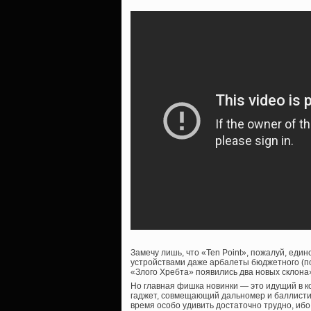
Замечу лишь, что «Ten Point», пожалуй, еди
устройствами даже арбалеты бюджетного (п
«Злого Хребта» появились два новых склона»
Но главная фишка новинки — это идущий в к
гаджет, совмещающий дальномер и баллисти
время особо удивить достаточно трудно, ибо