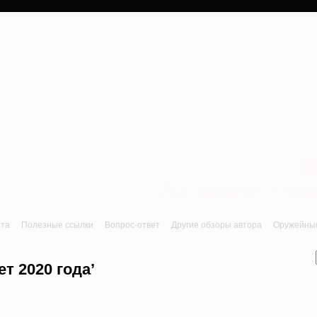
a
Лук, арбалет, пне
йта
Полезные ссылки
Вопрос-ответ
Другие обзоры автора
Оружейные 
т 2020 года’