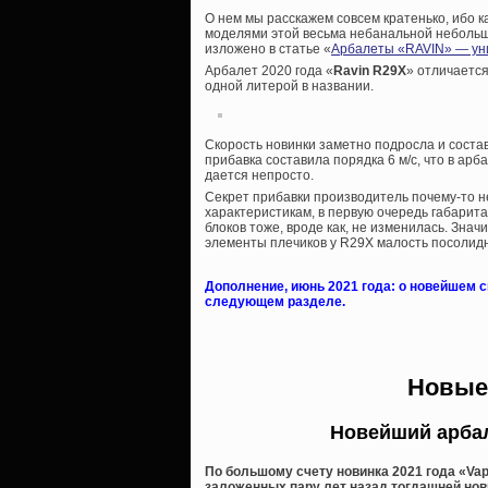
О нем мы расскажем совсем кратенько, ибо 
моделями этой весьма небанальной небольшой
изложено в статье «
Арбалеты «RAVIN» — уни
Арбалет 2020 года «
Ravin R29X
» отличается
одной литерой в названии.
Скорость новинки заметно подросла и состав
прибавка составила порядка 6 м/с, что в ар
дается непросто.
Секрет прибавки производитель почему-то н
характеристикам, в первую очередь габарита
блоков тоже, вроде как, не изменилась. Значи
элементы плечиков у R29X малость посолидн
Дополнение, июнь 2021 года: о новейшем с
следующем разделе.
Новые 
Новейший арбал
По большому счету новинка 2021 года «Va
заложенных пару лет назад тогдашней нов