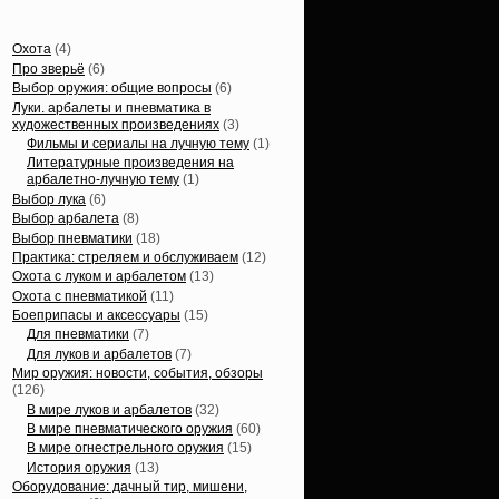
Статьи, обзоры
Охота
(4)
Про зверьё
(6)
Выбор оружия: общие вопросы
(6)
Луки. арбалеты и пневматика в
художественных произведениях
(3)
Фильмы и сериалы на лучную тему
(1)
Литературные произведения на
арбалетно-лучную тему
(1)
Выбор лука
(6)
Выбор арбалета
(8)
Выбор пневматики
(18)
Практика: стреляем и обслуживаем
(12)
Охота с луком и арбалетом
(13)
Охота с пневматикой
(11)
Боеприпасы и аксессуары
(15)
Для пневматики
(7)
Для луков и арбалетов
(7)
Мир оружия: новости, события, обзоры
(126)
В мире луков и арбалетов
(32)
В мире пневматического оружия
(60)
В мире огнестрельного оружия
(15)
История оружия
(13)
Оборудование: дачный тир, мишени,