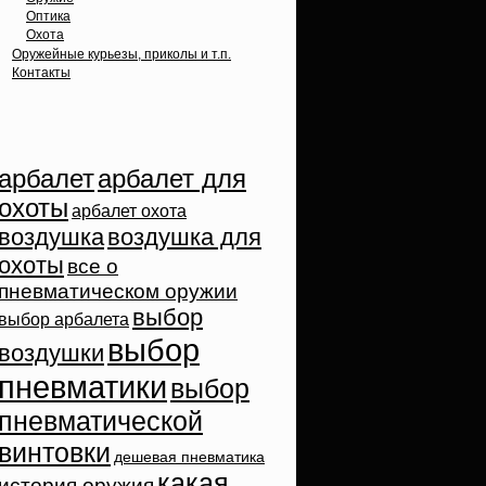
Оптика
Охота
Оружейные курьезы, приколы и т.п.
Контакты
Облако тэгов
арбалет
арбалет для
охоты
арбалет охота
воздушка
воздушка для
охоты
все о
пневматическом оружии
выбор
выбор арбалета
выбор
воздушки
пневматики
выбор
пневматической
винтовки
дешевая пневматика
какая
история оружия