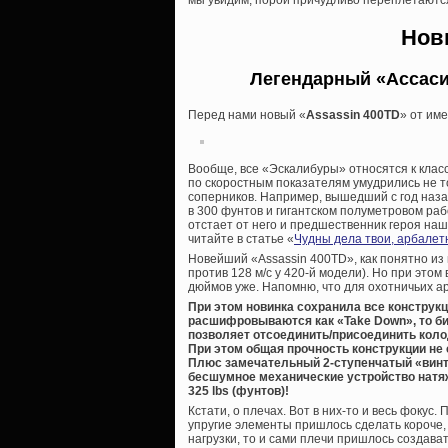
Нов
Легендарный «Ассаси
Перед нами новый «
Assassin 400TD
» от им
Вообще, все «Эскалибуры» относятся к класс
по скоростным показателям умудрились не то
соперников. Например, вышедший с год наз
в 300 фунтов и гигантском полуметровом раб
отстает от него и предшественник героя наш
читайте в статье «
Чудны дела твои, арбалет
Новейший «Assassin 400TD», как понятно из и
против 128 м/с у 420-й модели). Но при этом
дюймов уже. Напомню, что для охотничьих а
При этом новинка сохранила все констру
расшифровываются как «Take Down», то би
позволяет отсоединить/присоединить колод
При этом общая прочность конструкции не
Плюс замечательный 2-ступенчатый «винто
бесшумное механические устройство натяж
325 lbs (фунтов)!
Кстати, о плечах. Вот в них-то и весь фоку
упругие элементы пришлось сделать короче,
нагрузки, то и сами плечи пришлось создава