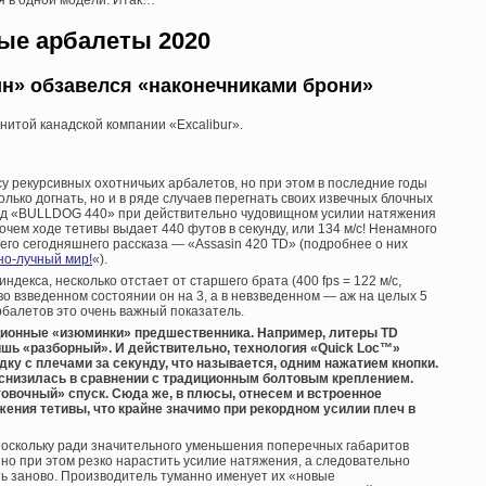
ые арбалеты 2020
н» обзавелся «наконечниками брони»
енитой канадской компании «Excalibur».
у рекурсивных охотничьих арбалетов, но при этом в последние годы
лько догнать, но и в ряде случаев перегнать своих извечных блочных
ад «BULLDOG 440» при действительно чудовищном усилии натяжения
очем ходе тетивы выдает 440 футов в секунду, или 134 м/с! Ненамного
его сегодняшнего рассказа — «Assasin 420 TD» (подробнее о них
но-лучный мир!
«).
ндекса, несколько отстает от старшего брата (400 fps = 122 м/с,
 во взведенном состоянии он на 3, а в невзведенном — аж на целых 5
рбалетов это очень важный показатель.
кционные «изюминки» предшественника. Например, литеры TD
шь «разборный». И действительно, технология «Quick Loc™»
ку с плечами за секунду, что называется, одним нажатием кнопки.
 снизилась в сравнении с традиционным болтовым креплением.
вочный» спуск. Сюда же, в плюсы, отнесем и встроенное
ения тетивы, что крайне значимо при рекордном усилии плеч в
с. Поскольку ради значительного уменьшения поперечных габаритов
 но при этом резко нарастить усилие натяжения, а следовательно
ть заново. Производитель туманно именует их «новые