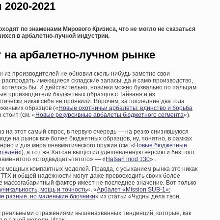
 2020-2021
оходят по знаменами Мирового Кризиса, что не могло не сказаться
ихся в арбалетно-лучной индустрии.
т на арбалетно-лучном рынке
н из производителей не обновил сколь-нибудь заметно свои
 распродать имеющиеся складские запасы, да и само производство,
 хотелось бы. И действительно, новинки можно буквально по пальцам
вые производители бюджетных образцов с Тайваня и из
ктически никак себя не проявили. Впрочем, за последние два года
еженьких образцов («
Новые охотничьи арбалеты: единство и борьба
 стоит (см. «
Новые рекурсивные арбалеты бюджетного сегмента
«).
аз на этот самый спрос, в первую очередь — на резко снизившуюся
воде на рынок все более бюджетных образцов, ну, понятно, в рамках
ерно и для мира пневматического оружия (см. «
Новые бюджетные
ителей
«), а тот же Хатсан выпустил удешевленную версию и без того
знаменитого «стодвадцатьпятого» — «
Hatsan mod 130
» .
ск мощных компактных моделей. Правда, с усыханием рынка это никак
о ТТХ и общей надежности могут даже превосходить своих более
е массогабаритный фактор имеет не последнее значение. Вот только
никальность, мощь и точность
«, «
Арбалет «Mission SUB-1»:
ие разные, но маленькие блочники
» из статьи «Чудны дела твои,
с реальными отражениями вышеназванных тенденций, которые, как
я в одной модели. Итак…