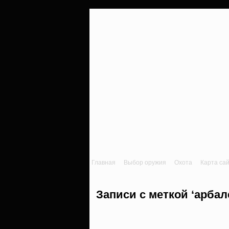
Главная
Выбор оружия
Охота
Карта са
Записи с меткой ‘арбале