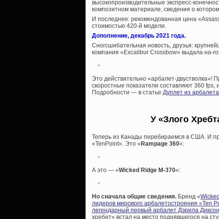
высокопроизводительные экспресс-конечност
композитном материале, сведения о котором
И последнее: рекомендованная цена «Assass
стоимостью 420-й модели.
Дополнение, декабрь 2021 года.
Сногсшибательная новость, друзья: крупне
компания «Excalibur Crossbow» выдала на-г
Это действительно «арбалет-двустволка»! П
скоростные показатели составляют 360 fps, и
Подробности — в статье
Дуплет из арбалета
У «Злого Хребт
Теперь из Канады перебираемся в США. И пр
«TenPoint». Это «
Rampage 360
«:
А это — «
Wicked Ridge M-370
«:
Но сначала общие сведения.
Бренд «
Wicked
лидеров мирового арбалетостроения «Ten Po
легендарный первый арбалет Дэрила Диксо
хребет» встал на место поднявшегося на ст