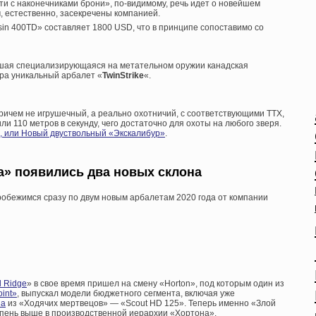
и с наконечниками брони», по-видимому, речь идет о новейшем
, естественно, засекречены компанией.
in 400TD» составляет 1800 USD, что в принципе сопоставимо со
йшая специализирующаяся на метательном оружии канадская
ора уникальный арбалет «
TwinStrike
«.
ричем не игрушечный, а реально охотничий, с соответствующими ТТХ,
ли 110 метров в секунду, чего достаточно для охоты на любого зверя.
, или Новый двуствольный «Экскалибур»
.
а» появились два новых склона
обежимся сразу по двум новым арбалетам 2020 года от компании
 Ridge
» в свое время пришел на смену «Horton», под которым один из
int»
, выпускал модели бюджетного сегмента, включая уже
на
из «Ходячих мертвецов» — «Scout HD 125». Теперь именно «Злой
упень выше в производственной иерархии «Хортона».