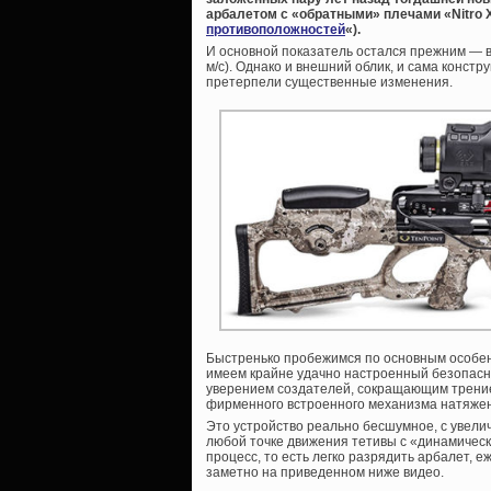
арбалетом с «обратными» плечами «Nitro X
противоположностей
«).
И основной показатель остался прежним — в
м/с). Однако и внешний облик, и сама констр
претерпели существенные изменения.
Быстренько пробежимся по основным особенн
имеем крайне удачно настроенный безопасн
уверением создателей, сокращающим трение
фирменного встроенного механизма натяжен
Это устройство реально бесшумное, с увели
любой точке движения тетивы с «динамичес
процесс, то есть легко разрядить арбалет, 
заметно на приведенном ниже видео.