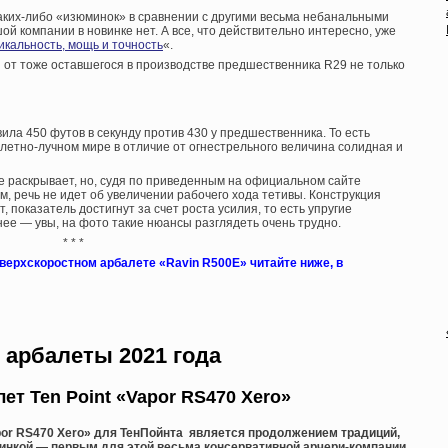
каких-либо «изюминок» в сравнении с другими весьма небанальными
 компании в новинке нет. А все, что действительно интересно, уже
кальность, мощь и точность
«.
 от тоже оставшегося в производстве предшественника R29 не только
ила 450 футов в секунду против 430 у предшественника. То есть
балетно-лучном мире в отличие от огнестрельного величина солидная и
е раскрывает, но, судя по приведенным на официальном сайте
м, речь не идет об увеличении рабочего хода тетивы. Конструкция
т, показатель достигнут за счет роста усилия, то есть упругие
ее — увы, на фото такие нюансы разглядеть очень трудно.
* * *
верхскоростном арбалете «Ravin R500E» читайте ниже, в
арбалеты 2021 года
ет Ten Point «Vapor RS470 Xero»
por RS470 Xero» для ТенПойнта является продолжением традиций,
инкой — первым для этой весьма консервативной арчери-компании