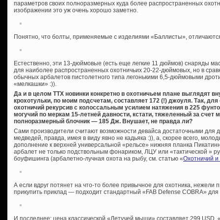
параметров своих полноразмерных куда более распространенных охотн
изображении это уж очень хорошо заметно.
Понятно, что болты, применяемые с изделиями «Баллисты», отличаютс
Естественно, эти 13-дюймовые (есть еще легкие 11 дюймов) снаряды мас
для наиболее распространенных охотничьих 20-22-дюймовых, но в срав
обычных арбалетов пистолетного типа легонькими 6,5-дюймовыми дроти
«мелкашки» :)).
Да и в целом ТТХ новинки конкретно в охотничьем плане выглядят в
крохотульки, по моим подсчетам, составляет 172 (!) джоуля. Так, для
охотничий рекурсив с колоссальным усилием натяжения в 225 фунтов
могучий по меркам 15-летней давности, кстати, тяжеленный за счет 
полноразмерный блочник — 185 Дж. Внушает, не правда ли?
Сами производители считают возможности девайса достаточными для до
медведей, правда, имея в виду явно не кадьяка :)), а, скорее всего, мол
дополнение к верхней универсальной «рельсе» нижняя планка Пикатинн
арбалет не только подствольным фонариком, ЛЦУ или «тактической » ру
боуфишинга (арбалетно-лучная охота на рыбу, см. статью «
Охотничий и 
А если вдруг потянет на что-то более привычное для охотника, нежели 
прикупить приклад — подходит стандартный «FAB Defense COBRA» для «
И последнее: цена классической «Летучей мыши» составляет 299 USD, «