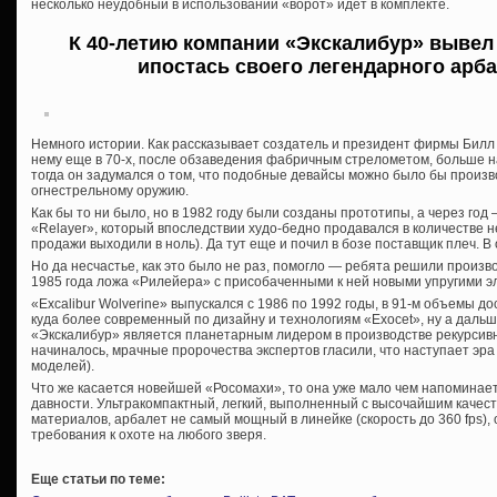
несколько неудобный в использовании «ворот» идет в комплекте.
К 40-летию компании «Экскалибур» вывел
ипостась своего легендарного арба
Немного истории. Как рассказывает создатель и президент фирмы Билл
нему еще в 70-х, после обзаведения фабричным стрелометом, больше 
тогда он задумался о том, что подобные девайсы можно было бы произв
огнестрельному оружию.
Как бы то ни было, но в 1982 году были созданы прототипы, а через го
«Relayer», который впоследствии худо-бедно продавался в количестве не
продажи выходили в ноль). Да тут еще и почил в бозе поставщик плеч. 
Но да несчастье, как это было не раз, помогло — ребята решили произво
1985 года ложа «Рилейера» с присобаченными к ней новыми упругими э
«Excalibur Wolverine» выпускался с 1986 по 1992 годы, в 91-м объемы д
куда более современный по дизайну и технологиям «Exocet», ну а дальш
«Экскалибур» является планетарным лидером в производстве рекурсивны
начиналось, мрачные пророчества экспертов гласили, что наступает эра
моделей).
Что же касается новейшей «Росомахи», то она уже мало чем напоминае
давности. Ультракомпактный, легкий, выполненный с высочайшим качес
материалов, арбалет не самый мощный в линейке (скорость до 360 fps),
требования к охоте на любого зверя.
Еще статьи по теме: