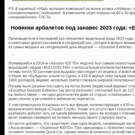
P.S. 8-зарядный «Vlad» выпущен компанией на волне успеха «Аддера», 
соответственно, подешевле. В комплекте идут плечики на 60 и 90 фу
«неоружейного» ГОСТа.
Новинки арбалетов под занавес 2023 года: «E
Производители в последний раз обновляют модельные ряды 2023 года, о 
и некоторых других расскажем в следующий раз, сегодня в фокусе внима
из самых мощных на сегодняшний день моделей — «Assassin Extreme».
Появившийся в 2019-м «Assasin 420 TD» недолго был самым скоростным
вышедший следом «BULLDOG 440» с колоссальным усилием натяжения 
тетивы почти 50 сантиметров выдавал, как следует из индекса, и вовсе
с! Ныне же «Бульдоги» сошли со сцены, и 420-й вернул себе пальму пер
1900 долларов, видимо, несколько препятствовала широкой популярнос
Посему было решено поставить на поток более бюджетный вариант стоим
«Excalibur Assassin Extreme» (на фото) разгоняет охотничий болт до 122 
на любого зверя — не одно десятилетие даже из старых «слабеньких» «
даже слонов, а уж оленей и кабанов не перечесть.
У «экстремального Ассасина» есть все фишки, наличествующие у 420-го
механического взвода «Charger Crank». Разве что отсутствует технолог
разбирать арбалет чуть не одним движением, здесь же колодка с плечами
весит новинка примерно на полкило меньше своего старшего брата.
Остается добавить, что существует еще одна модель, занимающая как
«Ассасинами», — «Supressor 400TD». При одинаковых с «Extreme» скоро
он имеет технологию Quick-Loc, однако лишен встроенного устройства