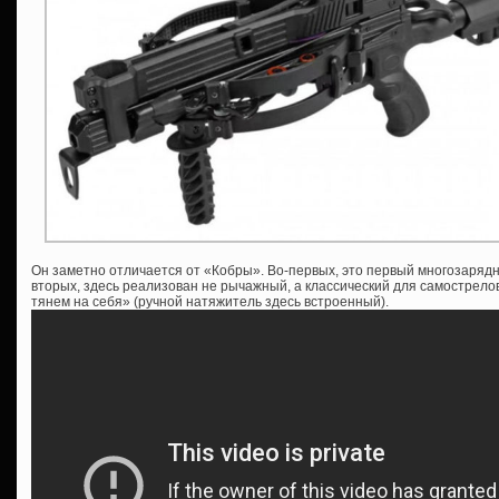
Он заметно отличается от «Кобры». Во-первых, это первый многозаряд
вторых, здесь реализован не рычажный, а классический для самострелов
тянем на себя» (ручной натяжитель здесь встроенный).