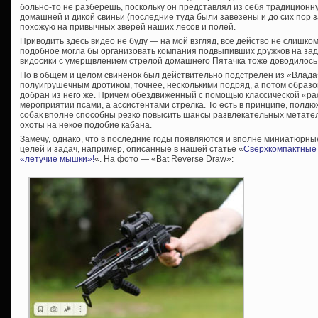
больно-то не разберешь, поскольку он представлял из себя традицион
домашней и дикой свиньи (последние туда были завезены и до сих пор з
похожую на привычных зверей наших лесов и полей.
Приводить здесь видео не буду — на мой взгляд, все действо не слишко
подобное могла бы организовать компания подвыпивших дружков на зад
видосики с умерщвлением стрелой домашнего Пятачка тоже доводилось 
Но в общем и целом свиненок был действительно подстрелен из «Влада»
полуигрушечным дротиком, точнее, несколькими подряд, а потом образ
добран из него же. Причем обездвиженный с помощью классической «рас
мероприятии псами, а ассистентами стрелка. То есть в принципе, полд
собак вполне способны резко повысить шансы развлекательных метате
охоты на некое подобие кабана.
Замечу, однако, что в последние годы появляются и вполне миниатюрн
целей и задач, например, описанные в нашей статье «
Сверхкомпактные а
«летучие мышки»!
«. На фото — «Bat Reverse Draw»: