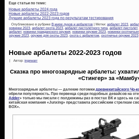
Еще статьи по теме:
Новые арбалеты 2024 года
Новые арбалеты 2022-2023 годов
Лучшие арбалеты 2023 года по результатам тестирования
Опубликовано в рубрике
В мире луков и арбалетов
| Метки:
арбалет 2023
,
арбал
новинки 2023
,
арбалет охота 2023
,
арбалет пистолетного типа
,
арбалет-пистолет
арбалет
,
новинки гражданского оружия
,
новинки оружие 2023
,
новинки охотничье
оружие 2023
,
оружие для охоты 2023
,
охота с арбалетом
,
охотничье оружие 2023
Новые арбалеты 2022-2023 годов
|
Автор:
ingewarr
Сказка про многозарядные арбалеты: ухватил
«Стингер» за «Мамб
Многозарядные арбалеты — далекие потомки
древнекитайского Чо-к
обрели популярность. Про первенца среди подобных девайсов на от
Adder
» только мы писали с полдюжины раз в постах ВК и здесь на сайт
китайская компания «Junxing» представила российским стрелкам с
BOX».