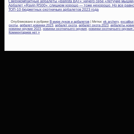
Сверхкомпактные арбалеты «Ballista BAT»: ничего себе «летучие мышки
Арбалет «Ravin R500»: слишком хорошо — тоже нехорошо. Но все равн
ТОП-10 бюджетных охотничьих арбалетов 2023 года
Опубликовано в рубрике
В мире луков и арбалетов
| Метки:
ek archery
,
excalibur
охоты
,
арбалет новинки 2023
,
арбалет охота
,
арбалет охота 2023
,
арбалеты нови
новинки оружие 2023
,
новинки охотничьего оружия
,
новинки охотничьего оружия 
Комментариев нет »