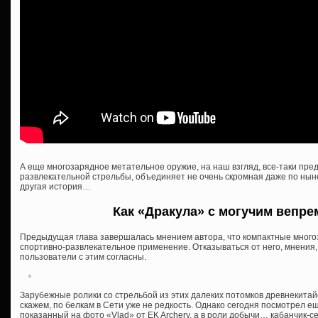
А еще многозарядное метательное оружие, на наш взгляд, все-таки пр
развлекательной стрельбы, объединяет не очень скромная даже по нын
другая история…
Как «Дракула» с могучим вепр
Предыдущая глава завершалась мнением автора, что компактные много
спортивно-развлекательное применение. Отказываться от него, мнения, 
пользователи с этим согласны.
Зарубежные ролики со стрельбой из этих далеких потомков древнекитайс
скажем, по белкам в Сети уже не редкость. Однако сегодня посмотрел ещ
показанный на фото «Vlad» от EK Archery, а в роли добычи… кабанчик-се