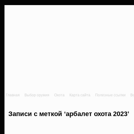
Главная
Выбор оружия
Охота
Карта сайта
Полезные ссылки
В
Записи с меткой ‘арбалет охота 2023’