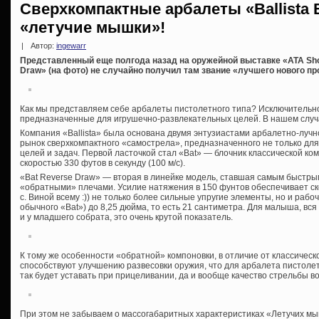
Сверхкомпактные арбалеты «Ballista 
«летучие мышки»!
|
Автор:
ingewarr
Представленный еще полгода назад на оружейной выставке «ATA Show
Draw» (на фото) не случайно получил там звание «лучшего нового пр
Как мы представляем себе арбалеты пистолетного типа? Исключительн
предназначенные для игрушечно-развлекательных целей. В нашем случ
Компания «Ballista» была основана двумя энтузиастами арбалетно-лучн
рынок сверхкомпактного «самострела», предназначенного не только для 
целей и задач. Первой ласточкой стал «Bat» — блочник классической ком
скоростью 330 футов в секунду (100 м/с).
«Bat Reverse Draw» — вторая в линейке модель, ставшая самым быстры
«обратными» плечами. Усилие натяжения в 150 фунтов обеспечивает скоро
с. Виной всему :)) не только более сильные упругие элементы, но и рабоч
обычного «Bat») до 8,25 дюйма, то есть 21 сантиметра. Для малыша, вся
и у младшего собрата, это очень крутой показатель.
К тому же особенности «обратной» компоновки, в отличие от классическ
способствуют улучшению развесовки оружия, что для арбалета пистолет
так будет уставать при прицеливании, да и вообще качество стрельбы во
При этом не забываем о массогабаритных характеристиках «Летучих мы