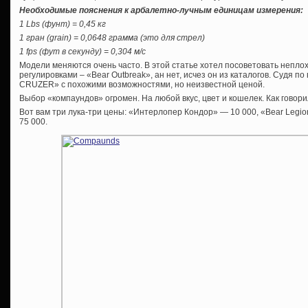
Необходимые пояснения к арбалетно-лучным единицам измерения:
1 Lbs (фунт) = 0,45 кг
1 гран (grain) = 0,0648 грамма (это для стрел)
1 fps (фут в секунду) = 0,304 м/с
Модели меняются очень часто. В этой статье хотел посоветовать неплох
регулировками – «Bear Outbreak», ан нет, исчез он из каталогов. Судя по
CRUZER» с похожими возможностями, но неизвестной ценой.
Выбор «компаундов» огромен. На любой вкус, цвет и кошелек. Как говор
Вот вам три лука-три цены: «Интерлопер Кондор» — 10 000, «Bear Legio
75 000.