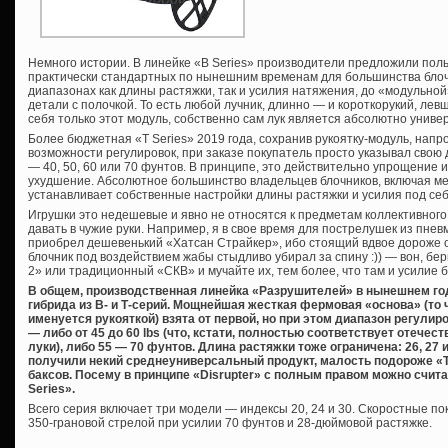
Немного истории. В линейке «B Series» производители предложили польз
практически стандартных по нынешним временам для большинства бло
диапазонах как длины растяжки, так и усилия натяжения, до «модульной
детали с полочкой. То есть любой лучник, длинно — и короткорукий, левша
себя только этот модуль, собственно сам лук является абсолютно унив
Более бюджетная «Т Series» 2019 года, сохранив рукоятку-модуль, нап
возможности регулировок, при заказе покупатель просто указывал свою
— 40, 50, 60 или 70 фунтов. В принципе, это действительно упрощение и
ухудшение. Абсолютное большинство владельцев блочников, включая мен
устанавливает собственные настройки длины растяжки и усилия под себя
Игрушки это недешевые и явно не относятся к предметам коллективного
давать в чужие руки. Например, я в свое время для пострелушек из пнев
приобрел дешевенький «Хатсан Страйкер», ибо стоящий вдвое дороже о
блочник под воздействием жабы стыдливо убирал за спину :)) — вон, бе
2» или традиционный «СКВ» и мучайте их, тем более, что там и усилие 
В общем, производственная линейка «Разрушителей» в нынешнем го
гибрида из В- и Т-серий. Мощнейшая жесткая фермовая «основа» (то 
именуется рукояткой) взята от первой, но при этом диапазон регули
— либо от 45 до 60 lbs (что, кстати, полностью соответствует отече
луки), либо 55 — 70 фунтов. Длина растяжки тоже ограничена: 26, 27 
получили некий среднеуниверсальный продукт, малость подороже «Т
баксов. Посему в принципе «Disrupter» с полным правом можно счит
Series».
Всего серия включает три модели — индексы 20, 24 и 30. Скоростные пок
350-грановой стрелой при усилии 70 фунтов и 28-дюймовой растяжке.