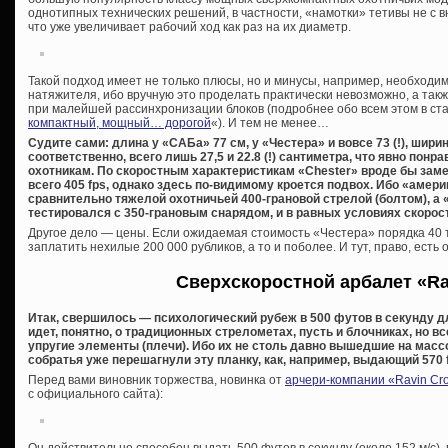
однотипных технических решений, в частности, «намотки» тетивы не с в
что уже увеличивает рабочий ход как раз на их диаметр.
Такой подход имеет не только плюсы, но и минусы, например, необходи
натяжителя, ибо вручную это проделать практически невозможно, а так
при малейшей рассинхронизации блоков (подробнее обо всем этом в ста
компактный, мощный… дорогой
«). И тем не менее…
Судите сами: длина у «САБа» 77 см, у «Честера» и вовсе 73 (!), шири
соответственно, всего лишь 27,5 и 22.8 (!) сантиметра, что явно по
охотникам. По скоростным характеристикам «Chester» вроде бы за
всего 405 fps, однако здесь по-видимому кроется подвох. Ибо «амер
сравнительно тяжелой охотничьей 400-грановой стрелой (болтом), а 
тестировался с 350-грановым снарядом, и в равных условиях скорос
Другое дело — цены. Если ожидаемая стоимость «Честера» порядка 40 т
заплатить нехилые 200 000 рубликов, а то и поболее. И тут, право, есть 
Сверхскоростной арбалет «Ra
Итак, свершилось — психологический рубеж в 500 футов в секунду д
идет, понятно, о традиционных стрелометах, пусть и блочниках, но 
упругие элементы (плечи). Ибо их не столь давно вышедшие на мас
собратья уже перешагнули эту планку, как, например, выдающий 570 
Перед вами виновник торжества, новинка от
арчери-компании «Ravin Cr
с официального сайта):
Он действительно способен выдать 500 футов в секунду (около 152 м/с)