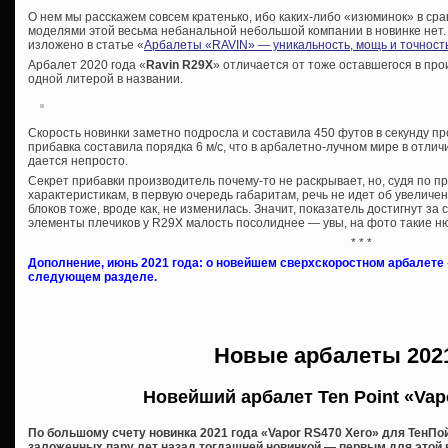
О нем мы расскажем совсем кратенько, ибо каких-либо «изюминок» в ср
моделями этой весьма небанальной небольшой компании в новинке нет. 
изложено в статье «
Арбалеты «RAVIN» — уникальность, мощь и точност
Арбалет 2020 года «
Ravin R29X
» отличается от тоже оставшегося в пр
одной литерой в названии.
Скорость новинки заметно подросла и составила 450 футов в секунду пр
прибавка составила порядка 6 м/с, что в арбалетно-лучном мире в отлич
дается непросто.
Секрет прибавки производитель почему-то не раскрывает, но, судя по
характеристикам, в первую очередь габаритам, речь не идет об увеличе
блоков тоже, вроде как, не изменилась. Значит, показатель достигнут за с
элементы плечиков у R29X малость посолиднее — увы, на фото такие ню
* * *
Дополнение, июнь 2021 года: о новейшем сверхскоростном арбалете 
следующем разделе.
Новые арбалеты 2021
Новейший арбалет Ten Point «Vap
По большому счету новинка 2021 года «Vapor RS470 Xero» для ТенП
заложенных пару лет назад тогдашней новинкой — первым для этой 