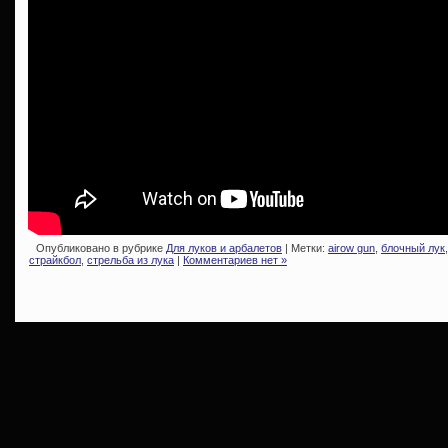
Опубликовано в рубрике
Для луков и арбалетов
| Метки:
airow gun
,
блочный лук
страйкбол
,
стрельба из лука
|
Комментариев нет »