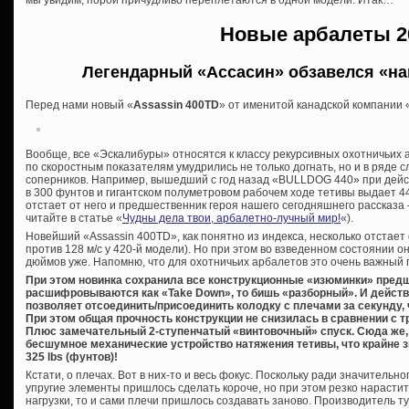
Новые арбалеты 2
Легендарный «Ассасин» обзавелся «на
Перед нами новый «
Assassin 400TD
» от именитой канадской компании «
Вообще, все «Эскалибуры» относятся к классу рекурсивных охотничьих а
по скоростным показателям умудрились не только догнать, но и в ряде 
соперников. Например, вышедший с год назад «BULLDOG 440» при дей
в 300 фунтов и гигантском полуметровом рабочем ходе тетивы выдает 440
отстает от него и предшественник героя нашего сегодняшнего рассказа 
читайте в статье «
Чудны дела твои, арбалетно-лучный мир!
«).
Новейший «Assassin 400TD», как понятно из индекса, несколько отстает о
против 128 м/с у 420-й модели). Но при этом во взведенном состоянии он
дюймов уже. Напомню, что для охотничьих арбалетов это очень важный 
При этом новинка сохранила все конструкционные «изюминки» пред
расшифровываются как «Take Down», то бишь «разборный». И действ
позволяет отсоединить/присоединить колодку с плечами за секунду, 
При этом общая прочность конструкции не снизилась в сравнении с
Плюс замечательный 2-ступенчатый «винтовочный» спуск. Сюда же, 
бесшумное механические устройство натяжения тетивы, что крайне з
325 lbs (фунтов)!
Кстати, о плечах. Вот в них-то и весь фокус. Поскольку ради значитель
упругие элементы пришлось сделать короче, но при этом резко нарасти
нагрузки, то и сами плечи пришлось создавать заново. Производитель 