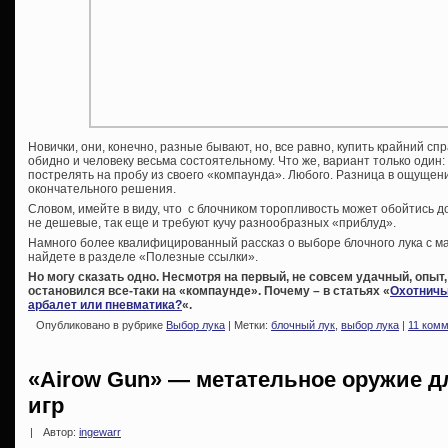
Новички, они, конечно, разные бывают, но, все равно, купить крайний спр
обидно и человеку весьма состоятельному. Что же, вариант только один: 
пострелять на пробу из своего «компаунда». Любого. Разница в ощущен
окончательного решения.
Словом, имейте в виду, что с блочником торопливость может обойтись до
не дешевые, так еще и требуют кучу разнообразных «приблуд».
Намного более квалифицированный рассказ о выборе блочного лука с м
найдете в разделе «Полезные ссылки».
Но могу сказать одно. Несмотря на первый, не совсем удачный, опыт,
остановился все-таки на «компаунде». Почему – в статьях «
Охотничь
арбалет или пневматика?
«.
Опубликовано в рубрике
Выбор лука
| Метки:
блочный лук
,
выбор лука
|
11 комм
«Airow Gun» — метательное оружие д
игр
|
Автор:
ingewarr