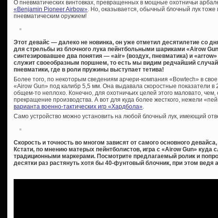
О пневматических винтовках, превращенных в мощные охотничьи арбал
«Benjamin Pioneer Airbow»
. Но, оказывается, обычный блочный лук тож
пневматическим оружием!
Этот девайс — далеко не новинка, он уже отметил десятилетие со дн
для стрельбы из блочного лука пейнтбольными шариками «Airow Gun»
синтезировавшее два понятия — «air» (воздух, пневматика) и «arrow»
служит своеобразным поршнем, то есть мы видим редчайший случа
пневматики, где в роли пружины выступает тетива!
Более того, по некоторым сведениям арчери-компания «Bowtech» в свое
«Airow Gun» под калибр 5,5 мм. Она выдавала скоростные показатели в 2
общем-то неплохо. Конечно, для охотничьих целей этого маловато, чем, 
прекращение производства. А вот для куда более жесткого, нежели «пе
варианта военно-тактических игр «Хардбола»
.
Само устройство можно установить на любой блочный лук, имеющий отв
Скорость и точность во многом зависят от самого основного девайса,
Кстати, по мнению матерых пейнтболистов, игра с «Airow Gun» куда 
традиционными маркерами. Посмотрите предлагаемый ролик и попроб
десятки раз растянуть хотя бы 40-фунтовый блочник, при этом ведя