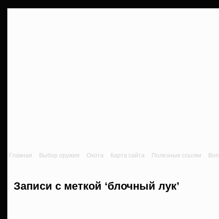
Главная
Выбор оружия
Охота
Карта сайта
Полезные ссылки
Воп
Записи с меткой ‘блочный лук’