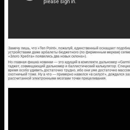
Замечу лишь, что «Ten Point», пожалуй, единственный оснащает подобн
устройствами даже арбалеты бюджетного (по фирменным меркам) сегме
«Злого Хребта» появились два новых склона»).
Но главная фишка новинки — это идущий в комплекте дальномер «Garmi
гаджет, совмещающий дальномер и баллистический калькулятор. Специ
время особо удивить достаточно трудно, ибо они уже достаточно массов
охотничьей тоже. Ну а что — примерно навелся «в силуэт», дождался за
рассчитанной электронными мозгами точки прицеливания.