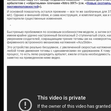
арбалетом с «обратными» плечами «Nitro XRT» (см. «
Новые охотничь
противоположностей
«).
И основной показатель остался прежним — все те же заоблачные для 37
м/с). Однако и внешний облик, и сама конструкция, и комплектация, как 
претерпели существенные изменения.
Быстренько пробежимся по основным особенностям модели, а затем оста
имеем крайне удачно настроенный безопасный 2-ступенчатый спуск, н
уверением создателей, сокращающим трение тетивы аж на «невероятны
фирменного встроенного механизма натяжения «AcuSlide».
Это устройство реально бесшумное, с увеличенной скоростью натяжени
любой точке движения тетивы с «динамическим» ее удержанием. К том
процесс, то есть легко разрядить арбалет, ежели отпала необходимость
заметно на приведенном ниже видео.