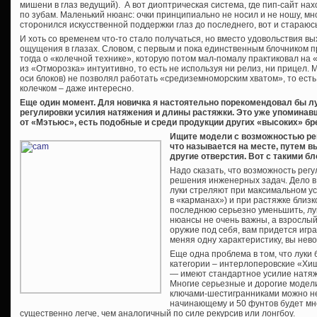
мишени в глаз ведущий). А вот диоптрическая система, где пип-сайт нахо
по зубам. Маленький нюанс: очки принципиально не носил и не ношу, мно
сторонился искусственной поддержки глаз до последнего, вот и стараюсь
И хоть со временем что-то стало получаться, но вместо удовольствия 
ощущения в глазах. Словом, с первым и пока единственным блочником пр
тогда о «колечной технике», которую потом мал-помалу практиковал на 
из «Отморозка» интуитивно, то есть не используя ни релиз, ни прицел. 
оси блоков) не позволял работать «средиземноморским хватом», то есть 
колечком – даже интересно.
Еще один момент. Для новичка я настоятельно порекомендовал бы 
регулировки усилия натяжения и длины растяжки. Это уже упоминав
от «Мэтьюс», есть подобные и среди продукции других «высоких» бр
Ищите модели с возможностью рег
что называется на месте, путем в
другие отверстия. Вот с такими бл
Надо сказать, что возможность рег
решения инженерных задач. Дело в 
луки стреляют при максимальном ус
в «карманах») и при растяжке близ
последнюю серьезно уменьшить, лук
нюансы не очень важны, а взрослый
оружие под себя, вам придется игр
меняя одну характеристику, вы нево
Еще одна проблема в том, что луки
категории – интерлоперовские «Хи
— имеют стандартное усилие натяж
Многие серьезные и дорогие модел
ключами-шестигранниками можно не
начинающему и 50 фунтов будет мно
существенно легче, чем аналогичный по силе рекурсив или лонгбоу.