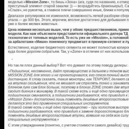
моделью «
Mission Zone
«, то бишь «Зона» (ага, судя по названию, к отм
преступный элемент старой закалки :)) — возрадуйтесь браконьеры!). С
«Craze», но рукоятка, а главное плечи совершенно иные, ближе к попул
Диапазон регулировок не изменился, возможность легкой разборки-сборк
упала — до 300 fps. Этого, впрочем, вполне достаточно для добывания 
уже о более мелких животных.
Цена новинки несколько выше, чем у обоих предшественников, пример
модели. Как нам объяснили представители официального дилера ТД
технологии от топовых моделей. То есть уже не «Mission», а головн
за арбалетами «Мишн» понемногу продвигает в премиум-сегмент и л
Естественно, изделие бюджетного сегмента не может полностью копиро
куда более дорогим собратьям. Так, у «Zone» в отличие от них использо
Но так ли плох данный выбор? Вот что думают по этому поводу дилеры:
«Подшипник, несомненно, даёт преимущество в дальнем и точном выс
MISSION ZONE для этого и не проектировался, его стезя точный выс
дистанцию. К слову сказать, такие монстры, как TENPOINT, делают с
на втулках скольжения, что не мешает им стрелять точно и занимать
блочном луке сам блок больше, поэтому в блоках ZONE стоят две втул
сводит биения к минимуму. В такой схеме есть и ещё одно преимущес
подшипниках сминаются, а подшипники разбиваются, что приводит к 
«Mission Zone» достаточно лишь поменять дешёвые второпластовые вт
делается это без применения специальных инструментов.
В такой схеме есть и ещё одно преимущество – при холостом выстре
подшипники разбиваются, что приводит к замене дорогостоящего бл
поменять дешёвые второпластовые втулки, взявшие на себя всю силу
специальных инструментов.»
С этим утверждением (понятно, с учетом стоимости самого девайса) труд