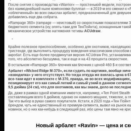
После снятия с производства «Warrior» — простенькой модели, построен
без наимоднейшей ныне компоновки буллпап — в 2019-м его сменил к «R
«облегченный» во всех смыслах арбалет, предназначенный для девушек 
добавились еще два собрата.
«Rampage 360» (rampage — неистовый) со скоростными показателями 36
бюджетного сегмента (ну, опять-таки для ТенПойнта), оснащенным тако
механическое устройство натяжения тетивы
ACUdraw
.
Крайне полезное приспособление, особенно для охотников, находящихся
тристенде, где выполнить процедуру взведения классическим способом
акробат. Есть еще более продвинутая версия ACUdraw Pro, устанавлива
того, что абсолютно бесшумна, так и еще и на 43 процента скоростнее.
В остальном «Rampage 360» блочник как блочник с ценой 460 $ и соотв
Арбалет «Wicked Ridge M-370», если судить по картинке, вообще ни
«взводилка» у него отсутствует. Но тогда откуда же взялась цена в 
все-таки идет в комплекте с М-370, правда, не во всех модификациях
позиционирует его как самый легкий и самый узкий в данном сегменте 
9,5 дюйма (24 см), что для охотников, как мы знаем, дело не последне
Да, даже в рамках одной компании имеется, например, «Ten Point Stealt
составляющим всего 6 дюймов, однако он намного мощнее, тяжелее, а г
Так что выбор в руках самого покупателя. Кстати, в 2020 года «Тен Пой
брендом, чуть не единственный из премиум-сегмента, вывел на рынок е
новинок, но о них как-нибудь в следующий раз, ибо цены там явно не к
Новый арбалет «Ravin» — цена и с