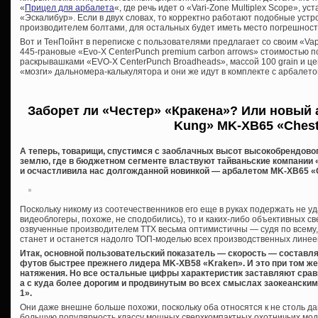
«
Прицел для арбалета
«, где речь идет о «Vari-Zone Multiplex Scope», 
«Эскалибур». Если в двух словах, то корректно работают подобные уст
производителем болтами, для остальных будет иметь место погрешност
Вот и ТенПойнт в переписке с пользователями предлагает со своим «V
445-грановые «Evo-X CenterPunch premium carbon arrows» стоимостью п
раскрывашками «EVO-X CenterPunch Broadheads», массой 100 grain и цен
«мозги» дальномера-калькулятора и они же идут в комплекте с арбалето
Заборет ли «Честер» «Кракена»? Или новый 
Kung»
MK-XB65 «Chest
А теперь, товарищи, спустимся с заоблачных высот высокобрендово
землю, где в бюджетном сегменте властвуют тайваньские компании «
и осчастливила нас долгожданной новинкой — арбалетом MK-XB65 «C
Поскольку никому из соотечественников его еще в руках подержать не уд
видеоблогеры, похоже, не сподобились), то и каких-либо объективных св
озвученные производителем ТТХ весьма оптимистичны — судя по всему
станет и останется надолго ТОП-моделью всех производственных линее
Итак, основной пользовательский показатель — скорость — составляют
футов быстрее прежнего лидера MK-XB58 «Kraken». И это при том же
натяжения. Но все остальные цифры характеристик заставляют срав
а с куда более дорогим и продвинутым во всех смыслах заокеански
1».
Они даже внешне больше похожи, поскольку оба относятся к не столь 
большую популярность классу мощных сверхкомпактных охотничьих моде