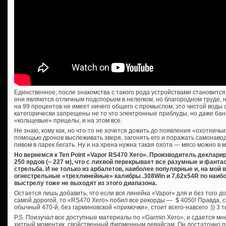
Единственное, после знакомства с такого рода устройствами становится
они являются отличным подспорьем в нелегком, но благородном труде, н
на 99 процентов не имеет ничего общего с промыслом, это чистой воды 
категорически запрещены не то что электронные приблуды, но даже ба
«кольцевые» прицелы, и на этом все.
Не знаю, кому как, но что-то не хочется дожить до появления «охотничьи
помощью дронов выслеживать зверя, загонять его и поражать самонаво
пивом в ларек бегать. Ну и на хрена нужна такая охота — мясо можно в м
Но вернемся к Ten Point «Vapor RS470 Xero». Производитель деклари
250 ярдов (~ 227 м), что с лихвой перекрывает все разумные и фант
стрельба. И не только из арбалетов, наиболее популярные и, на мой
огнестрельные «трехлинейные» калибры .308Win и 7,62х54R по наиб
выстрелу тоже не выходят из этого диапазона.
Остается лишь добавить, что если вся линейка «Vapor» для и без того д
самой дорогой, то «RS470 Xero» побил все рекорды — $ 4050! Правда, с
обычный 470-й, без гарминовской «примочки», стоит всего-навсего :)) 3
P.S. Поизучал все доступные материалы по «Garmin Xero», и сдается мне
хитрый моментик, свойственный фирменным девайсам. Он достаточно по