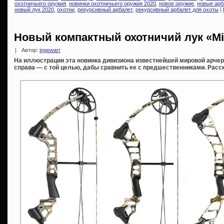
охотничьего оружия
,
новинки охотничьего оружия 2020
,
новое оружие
,
новые арб
новый лук 2020
,
охотни
,
рекурсивный арбалет
,
рекурсивный арбалет для охоты
|
Новый компактный охотничий лук «Mi
|
Автор:
ingewarr
На иллюстрации эта новинка дивизиона известнейшей мировой арче
справа — с той целью, дабы сравнить ее с предшественниками. Расск