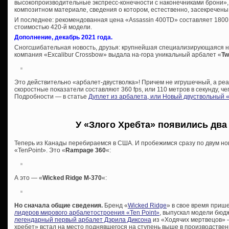
высокопроизводительные экспресс-конечности с наконечниками брони»,
композитном материале, сведения о котором, естественно, засекречены
И последнее: рекомендованная цена «Assassin 400TD» составляет 1800
стоимостью 420-й модели.
Дополнение, декабрь 2021 года.
Сногсшибательная новость, друзья: крупнейшая специализирующаяся н
компания «Excalibur Crossbow» выдала на-гора уникальный арбалет «
Tw
Это действительно «арбалет-двустволка»! Причем не игрушечный, а реа
скоростные показатели составляют 360 fps, или 110 метров в секунду, че
Подробности — в статье
Дуплет из арбалета, или Новый двуствольный 
У «Злого Хребта» появились два
Теперь из Канады перебираемся в США. И пробежимся сразу по двум но
«TenPoint». Это «
Rampage 360
«:
А это — «
Wicked Ridge M-370
«:
Но сначала общие сведения.
Бренд «
Wicked Ridge
» в свое время прише
лидеров мирового арбалетостроения «Ten Point»
, выпускал модели бюдж
легендарный первый арбалет Дэрила Диксона
из «Ходячих мертвецов» 
хребет» встал на место поднявшегося на ступень выше в производстве