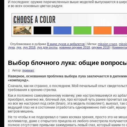
И последнее: оружие перечисленных выше моделей выпускаются в широк
и во всех основных цветах радуги.
Опубликовано в рубрике
В мире луков и арбалетов
| Метки:
mission craze
,
missi
лука
,
лук
,
лук 2018
,
лук для охоты
,
новинки оружие 2018
,
оружие 2018
|
Комментар
Выбор блочного лука: общие вопрос
|
Автор:
ingewarr
Наверное, основанная проблема выбора лука заключается в дилемме:
«компаунд».
Сначала, как ни странно, о последнем. Мой печальный опыт свидетельст
требования к зрению стрелка.
Как и положено самоуверенному новичку, уже настрелявшемуся из арбал
приобрел, конечно же, блочный лук, про который чуть ранее прочитал за
но все же настроил под себя (благо, эта модель позволяет), выехал, так 
ведущий глаз не в состоянии отработать одновременно пип-сайт, мушку
метров мишень.
Не то чтобы я не подозревал о таких косяках зрения, просто это не меша
коллиматор, даже с открытого прицела из любого огнестрела получаетс
полное отсутствие привычки зажмуривать левый глаз, который каким-то