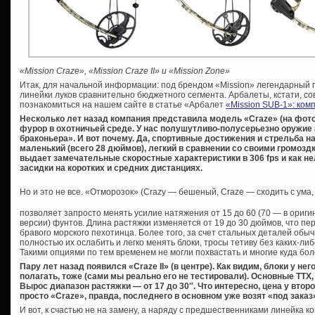
«Mission Craze», «Mission Craze II» и «Mission Zone»
Итак, для начальной информации: под брендом «Mission» легендарный
линейки луков сравнительно бюджетного сегмента. Арбалеты, кстати, со
познакомиться на нашем сайте в статье «Арбалет
«Mission SUB-1»: ко
Несколько лет назад компания представила модель «Craze» (на фото
фурор в охотничьей среде. У нас полушутливо-полусерьезно оружие
браконьера». И вот почему. Да, спортивные достижения и стрельба на
маленький (всего 28 дюймов), легкий в сравнении со своими громоз
выдает замечательные скоростные характеристики в 306 fps и как н
засидки на коротких и средних дистанциях.
Но и это не все. «Отморозок» (Crazy — бешеный, Craze — сходить с ума,
позволяет запросто менять усилие натяжения от 15 до 60 (70 — в ориги
версии) фунтов. Длина растяжки изменяется от 19 до 30 дюймов, что п
бравого морского пехотинца. Более того, за счет стальных деталей об
полностью их ослабить и легко менять блоки, тросы тетиву без каких-ли
Такими опциями по тем временем не могли похвастать и многие куда бол
Пару лет назад появился «Craze II» (в центре). Как видим, блоки у не
полагать, тоже (сами мы реально его не тестировали). Основные ТТХ
Вырос диапазон растяжки — от 17 до 30″. Что интересно, цена у втор
просто «Craze», правда, последнего в основном уже возят «под заказ
И вот, к счастью не на замену, а наряду с предшественниками линейка 