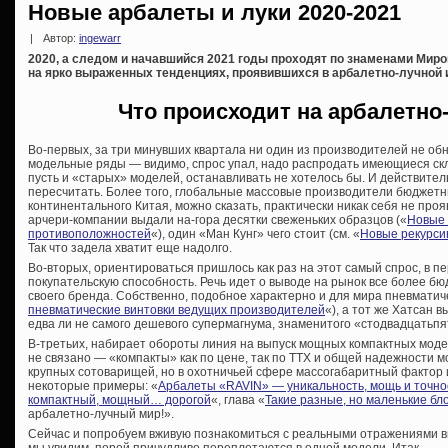
Новые арбалеты и луки 2020-2021
|
Автор:
ingewarr
2020, а следом и начавшийся 2021 годы проходят по знаменами Миров
на ярко выраженных тенденциях, проявившихся в арбалетно-лучной 
Что происходит на арбалетно
Во-первых, за три минувших квартала ни один из производителей не об
модельные ряды — видимо, спрос упал, надо распродать имеющиеся скл
пусть и «старых» моделей, останавливать не хотелось бы. И действител
пересчитать. Более того, глобальные массовые производители бюджетны
континентального Китая, можно сказать, практически никак себя не проя
арчери-компании выдали на-гора десятки свеженьких образцов («
Новые 
противоположностей
«), один «Ман Кунг» чего стоит (см. «
Новые рекурси
Так что задела хватит еще надолго.
Во-вторых, ориентироваться пришлось как раз на этот самый спрос, в 
покупательскую способность. Речь идет о выводе на рынок все более бюд
своего бренда. Собственно, подобное характерно и для мира пневматиче
пневматические винтовки ведущих производителей
«), а тот же Хатсан 
едва ли не самого дешевого супермагнума, знаменитого «стодвадцатьпя
В-третьих, набирает обороты линия на выпуск мощных компактных модел
не связано — «компакты» как по цене, так по ТТХ и общей надежности м
крупных сотоварищей, но в охотничьей сфере массогабаритный фактор 
некоторые примеры: «
Арбалеты «RAVIN» — уникальность, мощь и точно
компактный, мощный… дорогой
«, глава «
Такие разные, но маленькие бл
арбалетно-лучный мир!».
Сейчас и попробуем вживую познакомиться с реальными отражениями в
мы увидим, порой причудливо переплетаются в одной модели. Итак…