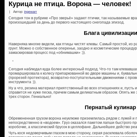
Курица не птица. Ворона — человек!
|
Автор:
ingewarr
Сегодня тон в рубрике «Про зверьё» задают птички, так называемые вра
произошедший за день до первого настоящего снегопада эпизод.
Блага цивилизаци
Наверняка многие видели, как птицы чистят клювы. Самый простой, из р
грунт. Можно о собственное оперенье, заодно и косметические процедур
замаскировав процесс под «обнимашки» :)).
Сегодня наблюдал куда более интересный подход. Что-то там клевавшая
промаршировала к колесу припаркованной во дворе машины и, буквально
(прорезей протектора), возвратно-поступательными движениями с пров
инструмента :)).
Ну а что, резина материал приятственный во всех отношениях и, пусть 
справится не хуже песка, причем самым деликатным образом. Опять же 
трех сторон. Гениально!
Пернатый кулинар
Обремененная грузом ворона неуклюже приземлилась рядом с лужей и 
непосредственно в «водоем». Груз оказался пакетом лапши быстрого пр
коробочке, а классический брусок в целлофане. Дальнейшее действо ре
Чуть кося недоверчивым глазом в мою сторону, серая расклевала оболочку