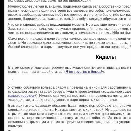
половому диморфизму, заметно его превосходил.
Именно более легкая и, видимо, подвижная самка вела собственно прес
практически один в один повторяя все маневры ястреба, по-слаломному
вверх, к свободному синему небу возможности у него не было, ибо как ра
эшелон, барражировал самец, готовый в любую секунду обрушиться в пи
Что он и сделал, выбрав подходящий момент. Ну а дальше почтенная во
Заметьте, не прогнала, как поступают врановые (и не только, например,
чем-то не понравившимися им людьми, а помножила на ноль. Ибо не фи
Сама погоня на самом деле заняла намного меньше времени, нежели чт
десять. Но зрелище дало возможность оценить не только слетанность, н
боевой слаженности пары — неужели они уже проделывали нечто подо
Кидалы
В этом сюжете главными героями выступают опять-таки птицы, а в рол
псов, описанных в нашей статье «
Я не трус, но я боюсь!
«.
У стенки собачьего вольера рядом с предназначенной для расстановки 
площадкой растет старая береза (куда я пересаживал «кошмарное сущес
нашего городка
«). Именно она уже на протяжении нескольких лет служи
«пародиста», а заодно и ведущего в паре пернатых мошенников.
Выглядит это следующим образом. Едва только псы собираются приступи
сорока и начинает… лаять. Натурально так, с хрипотцой. Ну а дальше н
отрывистое «гав-гав» заглушается истошным лаем четырех нехилых таки
полностью переключившихся на возмутителя спокойствия. Затем этот са
похлопывая крыльями и время от времени «подлетая», начинает уводит
вольера.