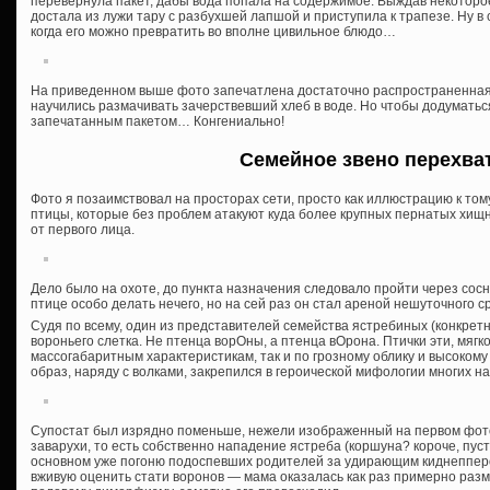
перевернула пакет, дабы вода попала на содержимое. Выждав некоторое 
достала из лужи тару с разбухшей лапшой и приступила к трапезе. Ну в 
когда его можно превратить во вполне цивильное блюдо…
На приведенном выше фото запечатлена достаточно распространенная с
научились размачивать зачерствевший хлеб в воде. Но чтобы додумать
запечатанным пакетом… Конгениально!
Семейное звено перехва
Фото я позаимствовал на просторах сети, просто как иллюстрацию к том
птицы, которые без проблем атакуют куда более крупных пернатых хищни
от первого лица.
Дело было на охоте, до пункта назначения следовало пройти через сосн
птице особо делать нечего, но на сей раз он стал ареной нешуточного с
Судя по всему, один из представителей семейства ястребиных (конкрет
вороньего слетка. Не птенца ворОны, а птенца вОрона. Птички эти, мягко
массогабаритным характеристикам, так и по грозному облику и высокому
образ, наряду с волками, закрепился в героической мифологии многих н
Супостат был изрядно поменьше, нежели изображенный на первом фото 
заварухи, то есть собственно нападение ястреба (коршуна? короче, пусть
основном уже погоню подоспевших родителей за удирающим киднеппером
вживую оценить стати воронов — мама оказалась как раз примерно разме