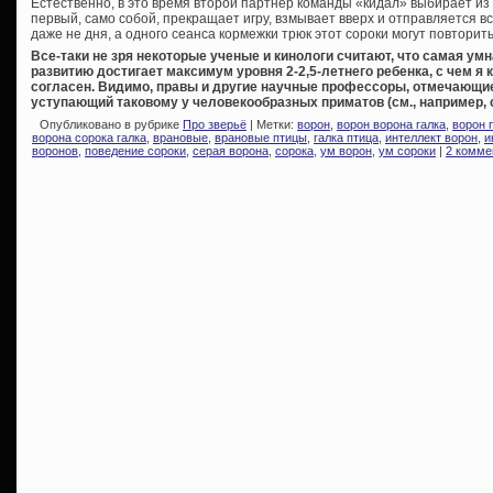
Естественно, в это время второй партнер команды «кидал» выбирает из м
первый, само собой, прекращает игру, взмывает вверх и отправляется в
даже не дня, а одного сеанса кормежки трюк этот сороки могут повторить
Все-таки не зря некоторые ученые и кинологи считают, что самая ум
развитию достигает максимум уровня 2-2,5-летнего ребенка, с чем я
согласен. Видимо, правы и другие научные профессоры, отмечающи
уступающий таковому у человекообразных приматов (см., например, 
Опубликовано в рубрике
Про зверьё
| Метки:
ворон
,
ворон ворона галка
,
ворон 
ворона сорока галка
,
врановые
,
врановые птицы
,
галка птица
,
интеллект ворон
,
и
воронов
,
поведение сороки
,
серая ворона
,
сорока
,
ум ворон
,
ум сороки
|
2 комме