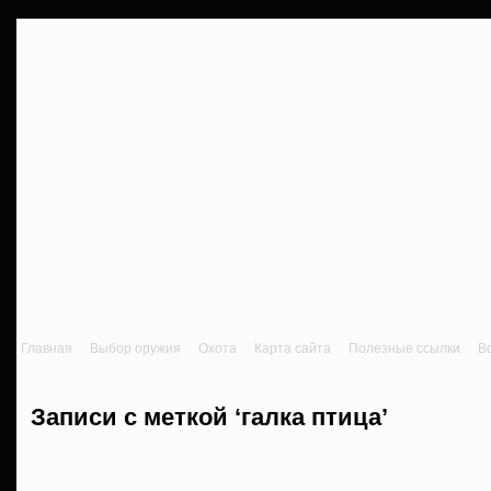
Главная
Выбор оружия
Охота
Карта сайта
Полезные ссылки
В
Записи с меткой ‘галка птица’