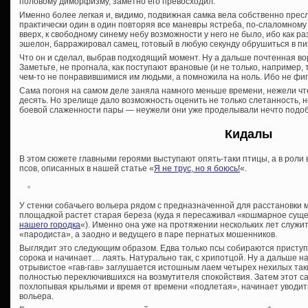
половому диморфизму, заметно его превосходил.
Именно более легкая и, видимо, подвижная самка вела собственно прес
практически один в один повторяя все маневры ястреба, по-слаломному
вверх, к свободному синему небу возможности у него не было, ибо как ра
эшелон, барражировал самец, готовый в любую секунду обрушиться в пи
Что он и сделал, выбрав подходящий момент. Ну а дальше почтенная во
Заметьте, не прогнала, как поступают врановые (и не только, например,
чем-то не понравившимися им людьми, а помножила на ноль. Ибо не фи
Сама погоня на самом деле заняла намного меньше времени, нежели чт
десять. Но зрелище дало возможность оценить не только слетанность, н
боевой слаженности пары — неужели они уже проделывали нечто подо
Кидалы
В этом сюжете главными героями выступают опять-таки птицы, а в рол
псов, описанных в нашей статье «
Я не трус, но я боюсь!
«.
У стенки собачьего вольера рядом с предназначенной для расстановки 
площадкой растет старая береза (куда я пересаживал «кошмарное сущес
нашего городка
«). Именно она уже на протяжении нескольких лет служи
«пародиста», а заодно и ведущего в паре пернатых мошенников.
Выглядит это следующим образом. Едва только псы собираются приступи
сорока и начинает… лаять. Натурально так, с хрипотцой. Ну а дальше н
отрывистое «гав-гав» заглушается истошным лаем четырех нехилых таки
полностью переключившихся на возмутителя спокойствия. Затем этот са
похлопывая крыльями и время от времени «подлетая», начинает уводит
вольера.