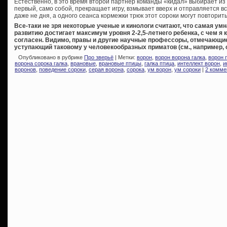
Естественно, в это время второй партнер команды «кидал» выбирает из м
первый, само собой, прекращает игру, взмывает вверх и отправляется в
даже не дня, а одного сеанса кормежки трюк этот сороки могут повторить
Все-таки не зря некоторые ученые и кинологи считают, что самая ум
развитию достигает максимум уровня 2-2,5-летнего ребенка, с чем я
согласен. Видимо, правы и другие научные профессоры, отмечающи
уступающий таковому у человекообразных приматов (см., например, 
Опубликовано в рубрике
Про зверьё
| Метки:
ворон
,
ворон ворона галка
,
ворон 
ворона сорока галка
,
врановые
,
врановые птицы
,
галка птица
,
интеллект ворон
,
и
воронов
,
поведение сороки
,
серая ворона
,
сорока
,
ум ворон
,
ум сороки
|
2 комме