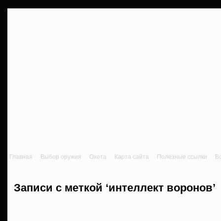
Главная
Выбор оружия
Охота
Карта сайта
Полезные ссылки
В
Записи с меткой ‘интеллект воронов’