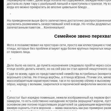
перевернула пакет, дабы вода попала на содержимое. Выждав некоторое 
достала из лужи тару с разбухшей лапшой и приступила к трапезе. Ну в 
когда его можно превратить во вполне цивильное блюдо…
На приведенном выше фото запечатлена достаточно распространенная с
научились размачивать зачерствевший хлеб в воде. Но чтобы додумать
запечатанным пакетом… Конгениально!
Семейное звено перехва
Фото я позаимствовал на просторах сети, просто как иллюстрацию к том
птицы, которые без проблем атакуют куда более крупных пернатых хищни
от первого лица.
Дело было на охоте, до пункта назначения следовало пройти через сосн
птице особо делать нечего, но на сей раз он стал ареной нешуточного с
Судя по всему, один из представителей семейства ястребиных (конкрет
вороньего слетка. Не птенца ворОны, а птенца вОрона. Птички эти, мягко
массогабаритным характеристикам, так и по грозному облику и высокому
образ, наряду с волками, закрепился в героической мифологии многих н
Супостат был изрядно поменьше, нежели изображенный на первом фото 
заварухи, то есть собственно нападение ястреба (коршуна? короче, пусть
основном уже погоню подоспевших родителей за удирающим киднеппером
вживую оценить стати воронов — мама оказалась как раз примерно разме