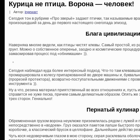
Курица не птица. Ворона — человек!
|
Автор:
ingewarr
Сегодня тон в рубрике «Про зверьё» задают птички, так называемые вра
произошедший за день до первого настоящего снегопада эпизод.
Блага цивилизаци
Наверняка многие видели, как птицы чистят клювы. Самый простой, из р
грунт. Можно о собственное оперенье, заодно и косметические процедур
замаскировав процесс под «обнимашки» :)).
Сегодня наблюдал куда более интересный подход. Что-то там клевавшая
промаршировала к колесу припаркованной во дворе машины и, буквально
(прорезей протектора), возвратно-поступательными движениями с пров
инструмента :)).
Ну а что, резина материал приятственный во всех отношениях и, пусть 
справится не хуже песка, причем самым деликатным образом. Опять же 
трех сторон. Гениально!
Пернатый кулинар
Обремененная грузом ворона неуклюже приземлилась рядом с лужей и 
непосредственно в «водоем». Груз оказался пакетом лапши быстрого пр
коробочке, а классический брусок в целлофане. Дальнейшее действо ре
Чуть кося недоверчивым глазом в мою сторону, серая расклевала оболочку