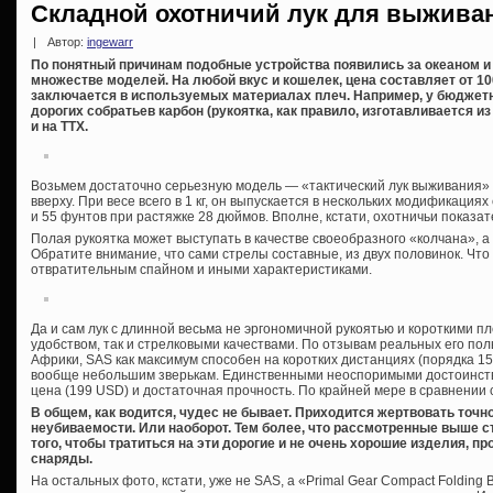
Складной охотничий лук для выжива
|
Автор:
ingewarr
По понятный причинам подобные устройства появились за океаном и
множестве моделей. На любой вкус и кошелек, цена составляет от 10
заключается в используемых материалах плеч. Например, у бюджетн
дорогих собратьев карбон (рукоятка, как правило, изготавливается из
и на ТТХ.
Возьмем достаточно серьезную модель — «тактический лук выживания» S
вверху. При весе всего в 1 кг, он выпускается в нескольких модификаци
и 55 фунтов при растяжке 28 дюймов. Вполне, кстати, охотничьи показат
Полая рукоятка может выступать в качестве своеобразного «колчана», а 
Обратите внимание, что сами стрелы составные, из двух половинок. Что
отвратительным спайном и иными характеристиками.
Да и сам лук с длинной весьма не эргономичной рукоятью и короткими пле
удобством, так и стрелковыми качествами. По отзывам реальных его п
Африки, SAS как максимум способен на коротких дистанциях (порядка 15 
вообще небольшим зверькам. Единственными неоспоримыми достоинст
цена (199 USD) и достаточная прочность. По крайней мере в сравнении 
В общем, как водится, чудес не бывает. Приходится жертвовать точн
неубиваемости. Или наоборот. Тем более, что рассмотренные выше ст
того, чтобы тратиться на эти дорогие и не очень хорошие изделия, 
снаряды.
На остальных фото, кстати, уже не SAS, а «Primal Gear Compact Folding