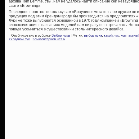
архива Tom Lemme. Увы, нам не удалось найти описание сей незаурядной
сайте «Browning».
Последнее понятно, поскольку сам «Браунинг» метательное оружие не в
продукция под этим брендом вроде бы производится на предприятиях «B
Луки же тоже выпускаются основанной в 1970 году компанией «Browning
словосочетания в названиях моделей нам ни разу не встречалась. Но, к
повода усомниться в существовании столь интересного девайса.
Опубликовано в рубрике
Выбор лука
| Метки:
выбор лука
,
какой лук
,
компактный
складной лук
|
Комментариев нет »