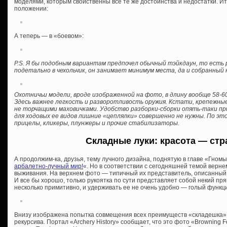
моделями, которым свойственны все те же достоинства и недостатки. Ита
положении:
А теперь — в «боевом»:
P.S. Я бы подобным вариантам предпочел обычный тэйкдаун, то есть
подетально в чехольчик, он занимает минимум места, да и собранный 
Охотничьи модели, вроде изображенной на фото, в длину вообще 58-6
Здесь важнее легкость и разворотливость оружия. Кстати, крепежные
не торчащими маховичками. Удобство разборки-сборки опять-таки при
для ходовых ее видов лишние «цеплялки» совершенно не нужны. По это
прицелы, кликеры, плунжеры и прочие стабилизаторы.
Складные луки: красота — стр
А продолжим-ка, друзья, тему лучного дизайна, поднятую в главе «Гномы
арбалетно-лучный мир!
«. Но в соответствии с сегодняшней темой верн
выживания. На верхнем фото — типичный их представитель, описанный 
И все бы хорошо, только рукоятка по сути представляет собой некий пр
несколько примитивно, и удерживать ее не очень удобно — голый функц
Внизу изображена попытка совмещения всех преимуществ «складешка» с
рекурсива. Портал «Archery History» сообщает, что это фото «Browning F