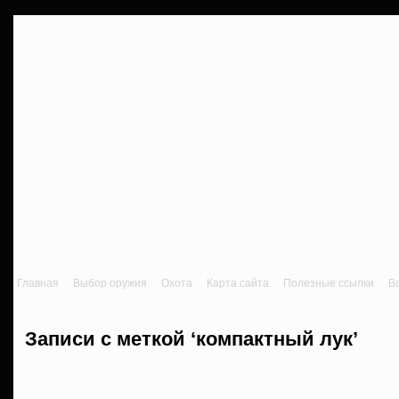
Главная
Выбор оружия
Охота
Карта сайта
Полезные ссылки
В
Записи с меткой ‘компактный лук’