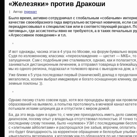
«Железяки» против Дракоши
|
Автор:
ingewarr
Было время, активно сотрудничал с глобальным «собачьим» интерн
качестве своеобразного гида виртуально встречал новичков, если сам
переадресовывал к специалистам или в соответствующий раздел. По
питомцы», где ассистенты явно не требуются, а в таких печальных ру
«Агрессивное поведение» и т.п.
И вот однажды, часика этак в 4 утра по Москве, на форум буквально вор
Судя по изложенному, классика: «переохлаждение — цистит — МКБ», то
запущенная. Сам с подобным уже сталкивался, однако, как и полагается
заниматься дистанционным лечением, а отправил товарища в ближайшу
мы из одного региона, подсказал и толкового врача с выездом на дом, а 
Уже ближе к 5 утра последовал первый (панический) доклад о проделанн
мегаполиса, хозяин выбрал имиджевую и богато оснащенную клинику, где
земные поклоны :)).
Однако песику стало совсем худо, хотя все процедуры вроде как провели.
образований на выявило, а попытка протолкнуть в мочевой канал катете
потыкали иглами шприцев да и отпустили с миром домой.
Ба, да это ведь один в один то, с чем уже приходилось иметь дело само
диагнозом, посему опыт у владельца отсутствовал полностью. И точно т
последнему слову техники, было «нулевое» УЗИ с последующими беспл
с «элитными айболитами» и распрощался (не забыв, впрочем, оплатить вк
это будет благодарность за корректное обращение и белозубые улыбки п
«выездного» ветеринара, к которому как-то обращался по не слишком се