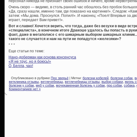
персонал никогда не признает своих ошибок и ничего, кроме нервотрепки
Очень скоро — видимо, в столь ранний час обошлось без пробок больш
«Да, сразу нашли, именно там, где показано на картинке!». Следом: «Ка
затем: «Мы дома. Проснулся. Попил!». И наконец: «Поел! Впервые за дво
играет, передает Вам привет!».
Вот и славно! Хочется верить, что тогда, даже без везухи в виде вст
«специалиста», в конечном итоге Дракоше удалось бы попасть в руки
факт, даже в мегаполисе с его шикарным выбором шикарных клиник… 
такого не случается и нам на пути не попадутся «железяки»?
* * *
Еще статьи по теме:
Нано-доберман как основа консенсуса
«Я не трус, но я боюсь!»
О, Белла, чао!
Опубликовано в рубрике
Про зверьё
| Метки:
болезни кобелей
,
болезни собак
,
в
ветклиника отзывы
,
ветлечебницы
,
ветлечебницы отзывы
,
выбор собаки
,
жизнь с
болезни у собак
,
мкб у собак
,
мочекаменная болезнь у собак
,
про собак
,
собака
,
Комментариев нет »