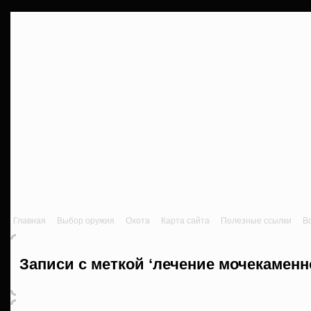
Главная
Выбор оружия
Охота
Карта сайта
Полезные ссылки
В
Записи с меткой ‘лечение мочекаменн