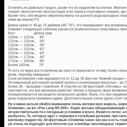
Отличить их довольно трудно, разве что по надписям на плечах. Мнения 
говорит многолетняя эксплуатация этих луков в спортивных секциях, где
Кроме того, обе модели сверхпопулярны на разного рода выездных «кор
ними вытворяют!?).
Длина луков от 48 до 70 дюймов (48”-70”), что перекрывает все возмож
поможет следующая табличка (касается исключительно спортивных луков, 
Рост Длина лука
110см. — 122см., 48”
122см. — 132см., 54”
132см. — 142см., 58”
142см. — 152см., 62”
152см. — 162см., 64”
162см. — 172см., 66”
172см. — 182см., 68”
Более 182см., 70”
То есть по мере роста ребенка вы просто прикупаете тетиву, более сил
ручке. Апргейд завершен!
Сила натяжения тоже варьируется от 12 до 38 фунтов. Нижний предел –
Оптимальный для нашей целевой группы и начинающих взрослых – до 28 ф
более 38 – вызывает сомнения. Я стрелял из 38-фунтовой «Оптимы»,
чувствуется, что вся механика работает близко к пределу своих возможно
позиционируются как модели начального уровня. Жаль, что про недавние
цена подскочила примерно вдвое. Дополнительные плечи (дуги) стоят ок
Ну и никак нельзя обойти вниманием очень интересную модель, шир
Олимпик», он же «Poe Lang RE-009». Ходят весьма обнадеживающие 
нечувствительности к погодным условиям и влаге. Верится легко: 
разбухать. Те, которые идут с черными и голубыми ручками, при сил
крепкому подростку. 40-фунтовый «Олимпик хаки» как раз и есть гл
уж очень он подходит для болотистых и вообще околоводных террит