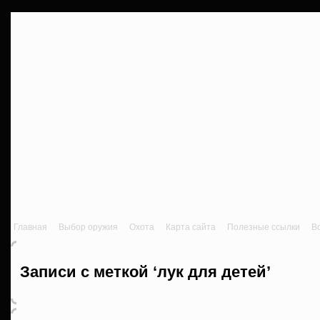
Главная
Выбор оружия
Охота
Карта сайта
Полезные ссылки
В
Записи с меткой ‘лук для детей’