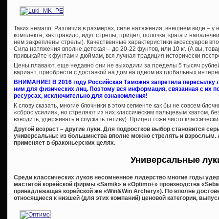
Таких немало. Различия в размерах, силе натяжения, внешнем виде – у 
комплекте, как правило, идут стрелы, прицел, полочка, крага и напалечни
нем закреплены стрелы). Качественные характеристики аксессуаров впо
Сила натяжения вполне детская – до 20-22 фунтов, или 10 кг. (А вы, то
привыкайте к фунтам и дюймам, вся лучная традиция исторически постр
Цены плавают, еще недавно они не выходили за пределы 5 тысяч рубле
вариант, приобрести с доставкой на дом на одном из глобальных интерн
ВНИМАНИЕ! В 2016 году Российская Таможня запретила пересылку л
ним для физических лиц. Поэтому вся информация, связанная с их
ресурсах, исключительно для ознакомления!
К слову сказать, многие блочники в этом сегменте как бы не совсем блоч
«сброс усилия», но стреляют из них классическим пальцевым хватом, бе
взводить, удерживать и спускать тетиву). Прицел тоже чисто классически
Другой возраст – другие луки. Для подростков выбор становится сер
универсальны: из большинства вполне можно стрелять и взрослым. А 
применяет в браконьерских целях.
Универсальные лук
Среди классических луков несомненное лидерство многие годы удер
маститой корейской фирмы «Samik» и «Optimo+» производства «Sebast
принадлежащая корейской же «Win&Win Archery»). По вполне достов
относящиеся к низшей (для этих компаний) ценовой категории, выпус