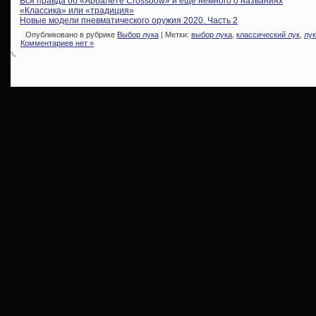
Вся правда об «Арбалете Crossbow» и еще немного о названиях
«Классика» или «традиция»
Новые модели пневматического оружия 2020. Часть 2
Опубликовано в рубрике
Выбор лука
| Метки:
выбор лука
,
классический лук
,
лук
Комментариев нет »