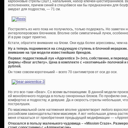
карбоновые стрелы (3шт.), напальчник, набор ключей-шестигранников. В
исполнениях, причем синий в спецобвесе как бы предназначен для боуфи
аккурат для подростка, — 71 см.
Пострелять из него пока не получилось, только подержать. Но заметен 
интерлоперовских блочников. Вполне себе симпатичный лучок, особенно
И в руке сидит приятно.
Кстати, обратите внимание на блоки. Они куда более агрессивны, чем н
Ну а теперь поднимемся на следующую ступень в блочной иерархии. 
внимание на три модели известнейших брендов.
Первая: подростковый лук «Apprentice 3» (что, собственно, и перево
фирмы «Bear archery». Цена в комплекте с «охотничьей» полочкой и 
рублей.
Он тоже совсем коротенький – всего 70 сантиметров от оси до оси.
Но это все-таки «Bear». Со всеми вытекающими. В данной модели произ
ей моноблочного подхода в пользу синхронных блоков. По профилю они 
комфортно и подростку, и девушке. Да и скорость стрелы небольшая, ч
пострелушек.
По максимальной силе натяжения вполне удовлетворит любого взрослого
российским законодательством максимум. А вот небольшая длина растяжк
меня отказаться от приобретения предыдущей модификации — «Apprent
Отказался в пользу маленького чудовища – «Mission Craze». Размеро
стоит сопоставимо с «Аппрентисом».