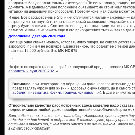
продаются без дополнительных аксессуаров. То есть полочку, прицел, п
докупать. А в данном случае положение обязывает: не стоит комплектов
китайскими дешевыми приспособами. Поэтому конечная сумма может ока
И еще. Все рассмотренные блочники отличаются малым «акселем» — рас
острого угла натянутой тетивы классический «средиземноморский» хват
стрелу будет зажимать. Соответственно, детишкам придется осваивать 
релизом. А вам не избежать еще и его приобретения тысячи так за две-
Дополнение, декабрь 2020 года
Вот еще одна свежая модель, которая, мягко говоря, не совсем детская,
взрослого, причем не новичков. Единственное, что роднит ее с темой да
найти за 12 500 рублей. Это
MK-NCB75:
На фото он справа (слева — крайне популярный предшественник МК-CB7
арбалеты и луки 2020-2021
«.
Внимание:
при неосторожном обращении даже «развлекательно-детс
представлять угрозу для жизни и здоровья окружающих, да и самого ст
арбалет, пневматика: фейки, травмы, криминал…
«). Будьте вниматель
Относительно качества рассмотренных здесь моделей надо сказать, ч
подвести может любой, даже приобретенный по заоблачной цене ме
Вот, собственно, и закончился наш обзор. Наверняка, существуют друг
подходящие для детей и подростков. В таком случае, прошу прощения
описывал я только то, с чем лично близко и не очень знаком. Этого ж
в других своих статьях.