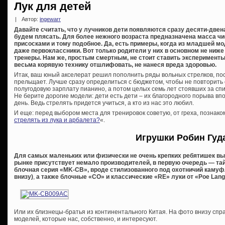
Лук для детей
|
Автор:
ingewarr
Давайте считать, что у лучников дети появляются сразу десяти-двен
будем плясать. Для более нежного возраста предназначена масса ч
присосками и тому подобное. Да, есть примеры, когда из младшей м
даже первоклассники. Вот только родители у них в основном не ниже
тренеры. Нам же, простым смертным, не стоит ставить эксперименты 
весьма корявую технику отшлифовать, не нанеся вреда здоровью.
Итак, ваш юный акселерат решил пополнить ряды вольных стрелков, пос
прельщает. Лучше сразу определиться с бюджетом, чтобы не повторить
полугодовую зарплату пианино, а потом целых семь лет стоявших за сп
Не берите дорогие модели: дети есть дети – их благородного порыва вп
день. Ведь стрелять придется учиться, а кто из нас это любил.
И еще: перед выбором места для тренировок советую, от греха, познако
стрелять из лука и арбалета?
«.
Игрушки Робин Гуд
Для самых маленьких или физически не очень крепких ребятишек вы
рынке присутствует немало производителей, в первую очередь — тай
блочная серия «MK-CB», вроде стилизованного под охотничий кам
внизу)
,
а также блочные «CO» и классические «RE» луки от «Poe Lan
Или их близнецы-братья из континентального Китая. На фото внизу сп
моделей, которые нас, собственно, и интересуют.