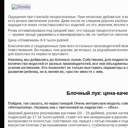
Ощущения при стрельбе неоднозначные. Луки несколько дубоватые, в ко
есть резкое увеличение усилия. Даже после не слишком дорогих разбор
ощущается некая «пластмассовость» изделий, но это, впрочем, вполне н
Ручка оптимизирована под средний хват, что гораздо предпочтительнее
— оружие проще удерживать и маневрировать им, не требуется «вязочк
Цена «Олимпиков» 8-9 тысяч рублей.
Классические и традиционные луки всех остальных производителей можн
повествования. Во-первых, они дороже, во-вторых, за редчайшим исключ
для взрослых по первости крутовато.
Наконец, мы добрались до блочных луков. Собственно, для подрост
количество моделей от разных производителей, все они объединены
усилия натяжения. Это позволяет не только выставить параметры в 
развития ребенка, но и, меняя их, «расти» вместе с ним.
Блочный лук: цена-кач
Пойдем, так сказать, по нарастающей. Очень интересную модель сов
«Интерлопер». Названа она с претензией на лидерство — «Rex».
Широкий диапазон регулировки растяжки (20 – 29 дюймов), усилия натяже
подросшей до 17-18 тысяч рублей, ставят его вне конкуренции в данном
воспроизвести полностью: собственно лук, прицел с пятью пинами и под
ворсистая полочка (так называемая «охотничья»), стабилизатор и ремень