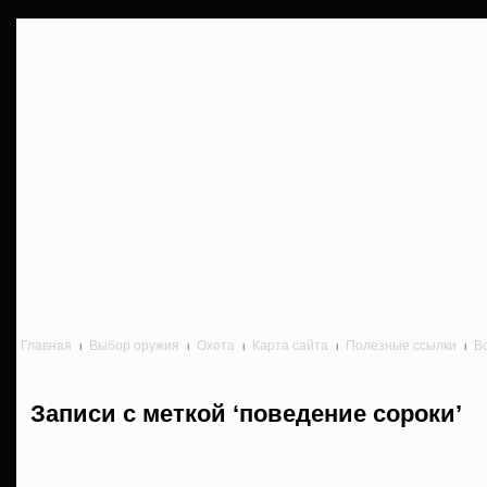
Главная
Выбор оружия
Охота
Карта сайта
Полезные ссылки
В
Записи с меткой ‘поведение сороки’