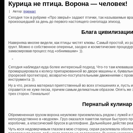
Курица не птица. Ворона — человек!
|
Автор:
ingewarr
Сегодня тон в рубрике «Про зверьё» задают птички, так называемые вра
произошедший за день до первого настоящего снегопада эпизод.
Блага цивилизаци
Наверняка многие видели, как птицы чистят клювы. Самый простой, из р
грунт. Можно о собственное оперенье, заодно и косметические процедур
замаскировав процесс под «обнимашки» :)).
Сегодня наблюдал куда более интересный подход. Что-то там клевавшая
промаршировала к колесу припаркованной во дворе машины и, буквально
(прорезей протектора), возвратно-поступательными движениями с пров
инструмента :)).
Ну а что, резина материал приятственный во всех отношениях и, пусть 
справится не хуже песка, причем самым деликатным образом. Опять же 
трех сторон. Гениально!
Пернатый кулинар
Обремененная грузом ворона неуклюже приземлилась рядом с лужей и 
непосредственно в «водоем». Груз оказался пакетом лапши быстрого пр
коробочке, а классический брусок в целлофане. Дальнейшее действо ре
Чуть кося недоверчивым глазом в мою сторону, серая расклевала оболочку