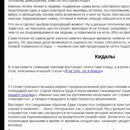
половому диморфизму, заметно его превосходил.
Именно более легкая и, видимо, подвижная самка вела собственно прес
практически один в один повторяя все маневры ястреба, по-слаломному
вверх, к свободному синему небу возможности у него не было, ибо как ра
эшелон, барражировал самец, готовый в любую секунду обрушиться в пи
Что он и сделал, выбрав подходящий момент. Ну а дальше почтенная во
Заметьте, не прогнала, как поступают врановые (и не только, например,
чем-то не понравившимися им людьми, а помножила на ноль. Ибо не фи
Сама погоня на самом деле заняла намного меньше времени, нежели чт
десять. Но зрелище дало возможность оценить не только слетанность, н
боевой слаженности пары — неужели они уже проделывали нечто подо
Кидалы
В этом сюжете главными героями выступают опять-таки птицы, а в рол
псов, описанных в нашей статье «
Я не трус, но я боюсь!
«.
У стенки собачьего вольера рядом с предназначенной для расстановки 
площадкой растет старая береза (куда я пересаживал «кошмарное сущес
нашего городка
«). Именно она уже на протяжении нескольких лет служи
«пародиста», а заодно и ведущего в паре пернатых мошенников.
Выглядит это следующим образом. Едва только псы собираются приступи
сорока и начинает… лаять. Натурально так, с хрипотцой. Ну а дальше н
отрывистое «гав-гав» заглушается истошным лаем четырех нехилых таки
полностью переключившихся на возмутителя спокойствия. Затем этот са
похлопывая крыльями и время от времени «подлетая», начинает уводит
вольера.