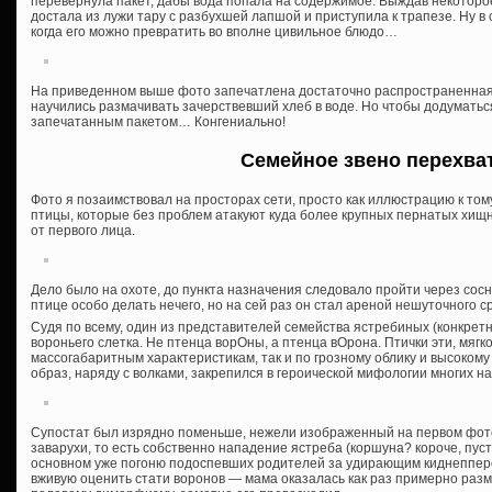
перевернула пакет, дабы вода попала на содержимое. Выждав некоторое 
достала из лужи тару с разбухшей лапшой и приступила к трапезе. Ну в 
когда его можно превратить во вполне цивильное блюдо…
На приведенном выше фото запечатлена достаточно распространенная с
научились размачивать зачерствевший хлеб в воде. Но чтобы додумать
запечатанным пакетом… Конгениально!
Семейное звено перехва
Фото я позаимствовал на просторах сети, просто как иллюстрацию к том
птицы, которые без проблем атакуют куда более крупных пернатых хищни
от первого лица.
Дело было на охоте, до пункта назначения следовало пройти через сосн
птице особо делать нечего, но на сей раз он стал ареной нешуточного с
Судя по всему, один из представителей семейства ястребиных (конкрет
вороньего слетка. Не птенца ворОны, а птенца вОрона. Птички эти, мягко
массогабаритным характеристикам, так и по грозному облику и высокому
образ, наряду с волками, закрепился в героической мифологии многих н
Супостат был изрядно поменьше, нежели изображенный на первом фото 
заварухи, то есть собственно нападение ястреба (коршуна? короче, пусть
основном уже погоню подоспевших родителей за удирающим киднеппером
вживую оценить стати воронов — мама оказалась как раз примерно разме