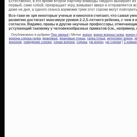
Естественно, в это время второй партнер команды «кидал» выбирает из м
первый, само собой, прекращает игру, взмывает вверх и отправляется в
даже не дня, а одного сеанса кормежки трюк этот сороки могут повторить
Все-таки не зря некоторые ученые и кинологи считают, что самая ум
развитию достигает максимум уровня 2-2,5-летнего ребенка, с чем я
согласен. Видимо, правы и другие научные профессоры, отмечающи
уступающий таковому у человекообразных приматов (см., например, 
Опубликовано в рубрике
Про зверьё
| Метки:
ворон
,
ворон ворона галка
,
ворон 
ворона сорока галка
,
врановые
,
врановые птицы
,
галка птица
,
интеллект ворон
,
и
воронов
,
поведение сороки
,
серая ворона
,
сорока
,
ум ворон
,
ум сороки
|
2 комме