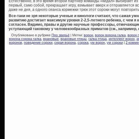
Естественно, в это время второй партнер команды «кидал» выбирает из м
первый, само собой, прекращает игру, взмывает вверх и отправляется в
даже не дня, а одного сеанса кормежки трюк этот сороки могут повторить
Все-таки не зря некоторые ученые и кинологи считают, что самая ум
развитию достигает максимум уровня 2-2,5-летнего ребенка, с чем я
согласен. Видимо, правы и другие научные профессоры, отмечающи
уступающий таковому у человекообразных приматов (см., например, 
Опубликовано в рубрике
Про зверьё
| Метки:
ворон
,
ворон ворона галка
,
ворон 
ворона сорока галка
,
врановые
,
врановые птицы
,
галка птица
,
интеллект ворон
,
и
воронов
,
поведение сороки
,
серая ворона
,
сорока
,
ум ворон
,
ум сороки
|
2 комме