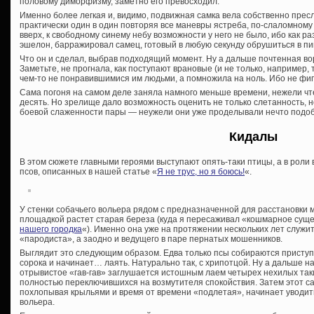
половому диморфизму, заметно его превосходил.
Именно более легкая и, видимо, подвижная самка вела собственно прес
практически один в один повторяя все маневры ястреба, по-слаломному
вверх, к свободному синему небу возможности у него не было, ибо как ра
эшелон, барражировал самец, готовый в любую секунду обрушиться в пи
Что он и сделал, выбрав подходящий момент. Ну а дальше почтенная во
Заметьте, не прогнала, как поступают врановые (и не только, например,
чем-то не понравившимися им людьми, а помножила на ноль. Ибо не фи
Сама погоня на самом деле заняла намного меньше времени, нежели чт
десять. Но зрелище дало возможность оценить не только слетанность, н
боевой слаженности пары — неужели они уже проделывали нечто подо
Кидалы
В этом сюжете главными героями выступают опять-таки птицы, а в рол
псов, описанных в нашей статье «
Я не трус, но я боюсь!
«.
У стенки собачьего вольера рядом с предназначенной для расстановки 
площадкой растет старая береза (куда я пересаживал «кошмарное сущес
нашего городка
«). Именно она уже на протяжении нескольких лет служи
«пародиста», а заодно и ведущего в паре пернатых мошенников.
Выглядит это следующим образом. Едва только псы собираются приступи
сорока и начинает… лаять. Натурально так, с хрипотцой. Ну а дальше н
отрывистое «гав-гав» заглушается истошным лаем четырех нехилых таки
полностью переключившихся на возмутителя спокойствия. Затем этот са
похлопывая крыльями и время от времени «подлетая», начинает уводит
вольера.