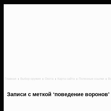
Главная
Выбор оружия
Охота
Карта сайта
Полезные ссылки
В
Записи с меткой ‘поведение воронов’