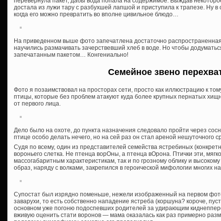
перевернула пакет, дабы вода попала на содержимое. Выждав некоторое 
достала из лужи тару с разбухшей лапшой и приступила к трапезе. Ну в 
когда его можно превратить во вполне цивильное блюдо…
На приведенном выше фото запечатлена достаточно распространенная с
научились размачивать зачерствевший хлеб в воде. Но чтобы додумать
запечатанным пакетом… Конгениально!
Семейное звено перехва
Фото я позаимствовал на просторах сети, просто как иллюстрацию к том
птицы, которые без проблем атакуют куда более крупных пернатых хищни
от первого лица.
Дело было на охоте, до пункта назначения следовало пройти через сосн
птице особо делать нечего, но на сей раз он стал ареной нешуточного с
Судя по всему, один из представителей семейства ястребиных (конкрет
вороньего слетка. Не птенца ворОны, а птенца вОрона. Птички эти, мягко
массогабаритным характеристикам, так и по грозному облику и высокому
образ, наряду с волками, закрепился в героической мифологии многих н
Супостат был изрядно поменьше, нежели изображенный на первом фото 
заварухи, то есть собственно нападение ястреба (коршуна? короче, пусть
основном уже погоню подоспевших родителей за удирающим киднеппером
вживую оценить стати воронов — мама оказалась как раз примерно разме