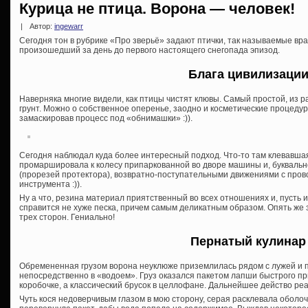
Курица не птица. Ворона — человек!
|
Автор:
ingewarr
Сегодня тон в рубрике «Про зверьё» задают птички, так называемые вра
произошедший за день до первого настоящего снегопада эпизод.
Блага цивилизаци
Наверняка многие видели, как птицы чистят клювы. Самый простой, из р
грунт. Можно о собственное оперенье, заодно и косметические процедур
замаскировав процесс под «обнимашки» :)).
Сегодня наблюдал куда более интересный подход. Что-то там клевавшая
промаршировала к колесу припаркованной во дворе машины и, буквально
(прорезей протектора), возвратно-поступательными движениями с пров
инструмента :)).
Ну а что, резина материал приятственный во всех отношениях и, пусть 
справится не хуже песка, причем самым деликатным образом. Опять же 
трех сторон. Гениально!
Пернатый кулинар
Обремененная грузом ворона неуклюже приземлилась рядом с лужей и 
непосредственно в «водоем». Груз оказался пакетом лапши быстрого пр
коробочке, а классический брусок в целлофане. Дальнейшее действо ре
Чуть кося недоверчивым глазом в мою сторону, серая расклевала оболочку