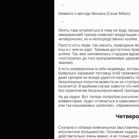
Немного о методе Милана (Cesar Millan).
Опять-таки углубляться в тему не буду, прощ
американский тренер помогает владельцам «п
четвероногих, но и непосредственно хозяев.
Просто есть люди, так сказать, природные в
псы и с чем их едят. Таковым достаточно бу
шляпе. Так, мне запомнилась старушка-вдов
«построила» до того неуправляемую здорове
званию).
А есть неуверенные в себе индивиды, которы
буквально заражают питомца этой тревожнос
даже Цезарю не всегда удается направить та
безуспешных попыток вывести их из ступора 
получится. В крайнем случае завести что-ни
без практически безальтернативной трагеди
Ну да ладно. Вот теперь попробую разъяснит
комментария, будет отличаться в зависимости
или так называемых «рабочих», обремененн
Четверо
Сначала о собаках-компаньонах (выставочных
абсолютное большинство. Основная задача —
действительно очень важно, и не только для