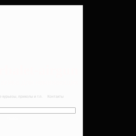
rbalet-airgun
вматика для начинающих
курьезы, приколы и т.п.
Контакты