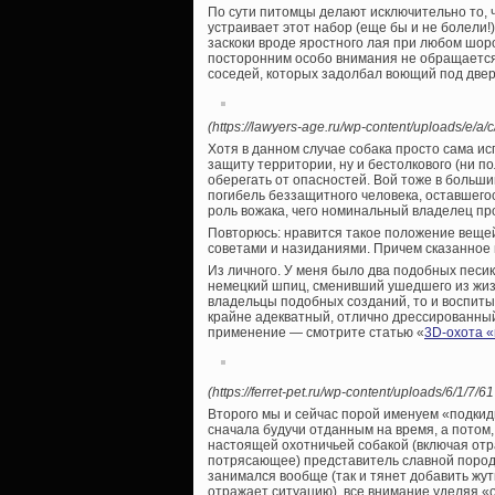
По сути питомцы делают исключительно то, ч
устраивает этот набор (еще бы и не болели!)
заскоки вроде яростного лая при любом шоро
посторонним особо внимания не обращается,
соседей, которых задолбал воющий под дверью
(https://lawyers-age.ru/wp-content/uploads/e/
Хотя в данном случае собака просто сама и
защиту территории, ну и бестолкового (ни пол
оберегать от опасностей. Вой тоже в больши
погибель беззащитного человека, оставшего
роль вожака, чего номинальный владелец про
Повторюсь: нравится такое положение вещей,
советами и назиданиями. Причем сказанное
Из личного. У меня было два подобных песик
немецкий шпиц, сменивший ушедшего из жизн
владельцы подобных созданий, то и воспитыв
крайне адекватный, отлично дрессированны
применение — смотрите статью «
3D-охота «
(https://ferret-pet.ru/wp-content/uploads/6/
Второго мы и сейчас порой именуем «подкиды
сначала будучи отданным на время, а потом,
настоящей охотничьей собакой (включая отр
потрясающее) представитель славной породы
занимался вообще (так и тянет добавить жут
отражает ситуацию), все внимание уделяя «