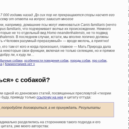
7 000 годами назад. До сих пор не прекращаются споры насчет его
осему от ответа на вопрос зависит многое
ии, например, домашние псы могут именоваться
Canis familiaris
(нечто
pus familiaris
, что подчеркивает волчье их происхождение. Немного
оторые не то отдельный вид
Homo neanderthalensis
, не то подвид
thalensis
. В последнем случае, кстати, мы вполне логично должны
сть «Человек разумный-преразумный» — вроде мелочь, а приятно!
, кто там от кого и когда произошел, главное — Мать Природа дала
а некоторые свои функции, включая не только селекцию, но и прямое
добру ли, к худу ли…
бычные собаки
,
особенности поведения собак
,
породы собак
,
про собак
,
ка
|
Комментариев нет »
ься» с собакой?
ии одной из дзеновских статей, посвященных пресловутой «теории
 буду, приведу только
ссылочку на нее
и цитату оттуда:
, попробуйте договориться, а не принуждать. Результаты
адикально разделились на сторонников такого подхода и его
цитата, уже моего авторства: