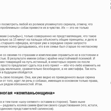
е посмотреть любой из роликов упомянутого сериала, отмечу, что
роблемных» собак привести их в чувство. Их — это не только
ожаки («альфы»), только совершенно не представляющие, что такое
квально за 15 минут на пальцах объяснить общие принципы, и дело в
а старшего офицера, которая уже к середине серии запросто
нную псину (догадываюсь, кто в их семье был старше по негласному
е со своими-то страхами и комплексами справиться не в состоянии и
тью. В результате имеем собак с крайне неустойчивой психикой. И
ких товарищей на путь истинный, в некоторых сериях он после
просто предлагает сдать пса в его приют — ибо что-либо изменить не
будь маленькое, сравнительно безобидное, а не амстаффа. Так хоть
и в будущем обойдется.
ь свою позицию. Она, как уже видно из приведенного выше скрина
 от того, идет ли речь о собаках, имеющих в основном только права,
ых рядом обязанностей. Итак.
ногая «компаньонщина»
 и тем паче «шоу-сегмент» оставим в стороне). Таких ныне
 радовать хозяев самим фактом своего существования (что, кстати,
 одиноких представителей сапиенсов).