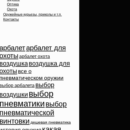
Оптика
Охота
Оружейные курьезы, приколы и т.п.
Контакты
Облако тэгов
арбалет
арбалет для
охоты
арбалет охота
воздушка
воздушка для
охоты
все о
пневматическом оружии
выбор
выбор арбалета
выбор
воздушки
пневматики
выбор
пневматической
винтовки
дешевая пневматика
какая
история оружия