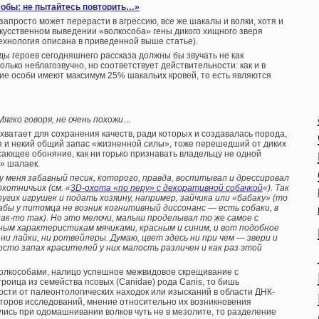
обы: не пытайтесь повторить…»
запросто может перерасти в агрессию, все же шакалы и волки, хотя и
скусственном выведении «волкособа» гены дикого хищного зверя
ехнология описана в приведенной выше статье).
оды героев сегодняшнего рассказа должны бы звучать не как
колько неблагозвучно, но соответствует действительности: как и в
чие особи имеют максимум 25% шакальих кровей, то есть являются
ягко говоря, не очень похожи…
 хватает для сохранения качеств, ради которых и создавалась порода,
я и некий общий запас «жизненной силы», тоже перешедший от диких
ающее обоняние, как ни горько признавать владельцу не одной
а» шалаек.
у меня забавный песик, которого, правда, воспитывал и дрессировал
хотничьих (см. «
3D-охота «по перу» с декоративной собачкой
«). Так
ругих игрушек и подать хозяину, например, зайчика или «бабаку» (то
абы у питомца не возник когнитивный диссонанс — есть собаки, в
как-то так). Но это мелочи, малыш проделывал то же самое с
ым характеристикам мячиками, красным и синим, и вот подобное
и лайки, ни ротвейлеры. Думаю, цвет здесь ни при чем — звери и
то запах красителей у них малость различен и как раз этой
с волкособами, налицо успешное межвидовое скрещивание с
роица из семейства псовых (Canidae) рода Canis, то бишь
ости от палеонтологических находок или изысканий в области ДНК-
второв исследований, мнение относительно их возникновения
ись при одомашнивании волков чуть не в мезолите, то разделение