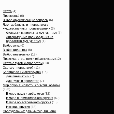
Статьи, обзоры
Охота
(4)
Про зверьё
(6)
Выбор оружия: общие вопросы
(6)
Луки. арбалеты и пневматика в
художественных произведениях
(3)
Фильмы и сериалы на лучную тему
(1)
Литературные произведения на
арбалетно-лучную тему
(1)
Выбор лука
(6)
Выбор арбалета
(8)
Выбор пневматики
(18)
Практика: стреляем и обслуживаем
(12)
Охота с луком и арбалетом
(13)
Охота с пневматикой
(11)
Боеприпасы и аксессуары
(15)
Для пневматики
(7)
Для луков и арбалетов
(7)
Мир оружия: новости, события, обзоры
(126)
В мире луков и арбалетов
(32)
В мире пневматического оружия
(60)
В мире огнестрельного оружия
(15)
История оружия
(13)
Оборудование: дачный тир, мишени,