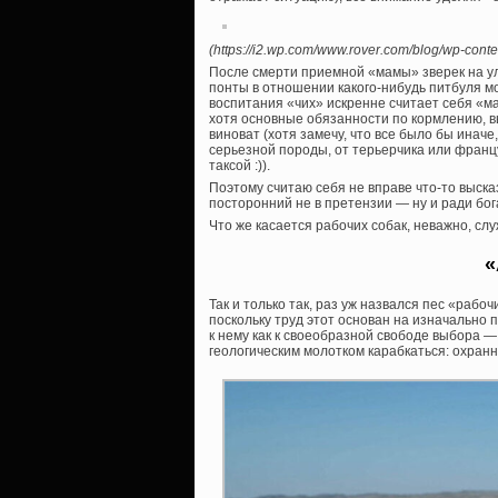
(https://i2.wp.com/www.rover.com/blog/wp-cont
После смерти приемной «мамы» зверек на ули
понты в отношении какого-нибудь питбуля мо
воспитания «чих» искренне считает себя «мам
хотя основные обязанности по кормлению, вы
виноват (хотя замечу, что все было бы инач
серьезной породы, от терьерчика или франц
таксой :)).
Поэтому считаю себя не вправе что-то выск
посторонний не в претензии — ну и ради бог
Что же касается рабочих собак, неважно, сл
«
Так и только так, раз уж назвался пес «рабо
поскольку труд этот основан на изначально 
к нему как к своеобразной свободе выбора — 
геологическим молотком карабкаться: охранн