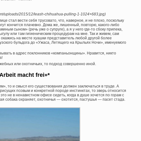
ent/uploads/2015/12/leash-chihuahua-pulling-1-1024×683.jpg)
це стал вести себя трусовато, что, наверное, и не плохо, поскольку
гут кончится плачевно. Дома же, лишенный, повторю, какого-либо
иным сыном» (речь уже о супруге), а я у него где-то сбоку припека,
гулу или там гигиеническим процедурам на мне. Так и живем, сам
е, окажись на месте хуашки представитель любой другой более
узского бульдога до «Ужаса, Летящего на Крыльях Ночи», именуемого
азывать в адрес поклонников «компаньонщины». Нравится, никто
а!
ужебных или охотничьих, то подход совершенно иной.
Arbeit macht frei»*
чим», то и смысл его существования должен заключаться в труде. А
присущих псовым и конкретной породе инстинктах, то зверь относится
это не в ненавистном офисе сидеть, когда в душе хочется по горам с
ая собака охраняет, охотничья — охотится, пастушья — пасет стада.