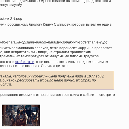
овостей подзабылась. Однако собачки об этом не догадываются и
енную службу.
icture-2-4.png
у и российскому биологу Климу Сулимову, который вывел ее еще в
19/05/shalajka-opisanie-porody-harakter-sobak-i-ih-soderzhanie-2.jpg
ичать полмиллиона запахов, легко переносит жару и не проявляет
го, они неприхотливы к пище, не страдают хроническим
тремальных температурах от минус 40 до плюс 40 градусов.
ана вот в
этой статье
, я же остановлюсь лишь на одном значимом
вязанных с нею нюансах. Сначала цитата:
калы, наполовину собаки – были получены лишь в 1977 году.
, однако дрессировать их было невозможно, их страх по
одолим.
 проявления имеем и в отношении метисов волка и собаки — смотрите