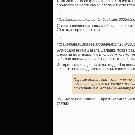
тема «шалаек» на фоне вала злободневных н
продолжают нести свою нелегкую и ответств
https://zooblog.ru/wp-content/uploads/2022/03/p
Своим появлением порода обязана советском
70-х годах прошлого века.
https://vplate.ru/images/article/thumb/715-0/20
Благодаря генам шакала шалайка может разл
агрессии по отношению к человеку. Кроме то
заболеваниями и способны работать при экс
История вопроса достаточно подробно опис
аспекте, непосредственно гибридизации и с
Первые детеныши – наполовину ша
Обоняние у них было сверхсильным
отношению к человеку был непре
Ну, ничего необычного — практически те же
статью