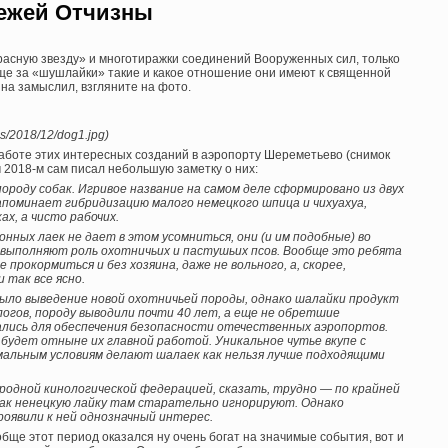
бежей Отчизны
расную звезду» и многотиражки соединений Вооруженных сил, только
ще за «шушлайки» такие и какое отношение они имеют к священной
о на замыслил, взгляните на фото.
ds/2018/12/dog1.jpg)
аботе этих интересных созданий в аэропорту Шереметьево (снимок
ом 2018-м сам писал небольшую заметку о них:
роду собак. Игривое название на самом деле сформировано из двух
апоминает гибридизацию малого немецкого шпица и чихуахуа,
ах, а чисто рабочих.
онных лаек не дает в этом усомниться, они (и им подобные) во
 выполняют роль охотничьих и пастушьих псов. Вообще это ребята
прокормиться и без хозяина, даже не вольного, а, скорее,
 так все ясно.
ыло выведение новой охотничьей породы, однако шалайки продукт
логов, породу выводили почти 40 лет, а еще не обретшие
лись для обеспечения безопасности отечественных аэропортов.
 будет отныне их главной работой. Уникальное чутье вкупе с
альным условиям делают шалаек как нельзя лучше подходящими
родной кинологической федерацией, сказать, трудно — по крайней
бак ненецкую лайку там старательно игнорируют. Однако
роявили к ней однозначный интерес.
бще этот период оказался ну очень богат на значимые события, вот и