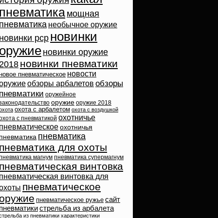
пневматика
мощная
пневматика
необычное оружие
новинки
новинки pcp
оружие
новинки оружие
новинки пневматики
2018
новости
новое пневматическое
обзоры
оружие
обзоры арбалетов
пневматики
оружейное
оружие
законодательство
оружие 2018
охота с арбалетом
охота
охота с воздушкой
охотничье
охота с пневматикой
пневматическое
охотничья
пневматика
пневматика
пневматика для охоты
пневматика магнум
пневматика супермагнум
пневматическая винтовка
пневматическая винтовка для
пневматическое
охоты
оружие
сайт
пневматическое ружье
пневматики
стрельба из арбалета
стрельба из пневматики
характеристики