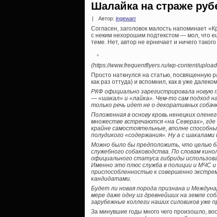
Шалайка на страже ру
|
Автор:
ingewarr
Согласен, заголовок малость напоминает «К
с неким нехорошим подтекстом — мол, что е
теме. Нет, автор не ерничает и ничего таког
(https://www.frequentflyers.ru/wp-content/uploa
Просто наткнулся на статью, посвященную р
как раз оттуда) и вспомнил, как в уже далек
РКФ официально зарегистрировала новую по
— «шакал» и «лайка». Чем-то сам подход н
только речь идет не о декоративных собачк
Положенная в основу кровь ненецких оленег
множестве встречаются «на Северах», где
крайне самостоятельные, вполне способные 
полудикого «содержания». Ну а с шакалами и
Можно было бы предположить, что целью б
служебного собаководства. По словам кино
официального статуса гибриды использова
Именно это плюс служба в полиции и МЧС и
приспособленностью к совершенно экстрем
кандидатами.
Будет ли новая порода признана и Междуна
мере даже одну из древнейших на земле со
зарубежные коллеги наших силовиков уже п
За минувшие годы много чего произошло, воо