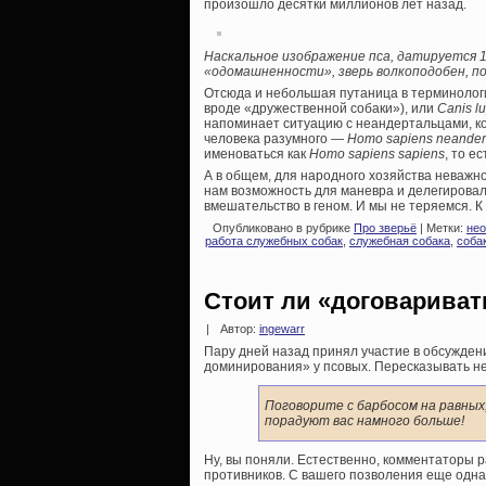
произошло десятки миллионов лет назад.
Наскальное изображение пса, датируется 1
«одомашненности», зверь волкоподобен, п
Отсюда и небольшая путаница в терминолог
вроде «дружественной собаки»), или
Canis lu
напоминает ситуацию с неандертальцами, к
человека разумного —
Homo sapiens neander
именоваться как
Homo sapiens sapiens
, то е
А в общем, для народного хозяйства неважно
нам возможность для маневра и делегировал
вмешательство в геном. И мы не теряемся. К 
Опубликовано в рубрике
Про зверьё
| Метки:
нео
работа служебных собак
,
служебная собака
,
соба
Стоит ли «договариват
|
Автор:
ingewarr
Пару дней назад принял участие в обсужден
доминирования» у псовых. Пересказывать не
Поговорите с барбосом на равных
порадуют вас намного больше!
Ну, вы поняли. Естественно, комментаторы р
противников. С вашего позволения еще одна 