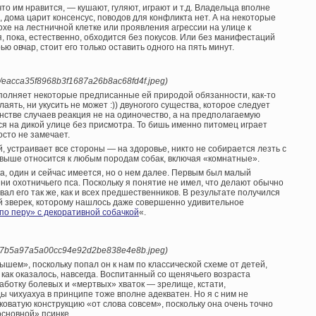
то им нравится, — кушают, гуляют, играют и т.д. Владельца вполне
, дома царит консенсус, поводов для конфликта нет. А на некоторые
хе на лестничной клетке или проявления агрессии на улице к
 пока, естественно, обходится без покусов. Или без манифестаций
 овчар, стоит его только оставить одного на пять минут.
a/c/eacca35f8968b3f1687a26b8ac68fd4f.jpeg)
сполняет некоторые предписанные ей природой обязанности, как-то
аять, ни укусить не может :)) двуногого существа, которое следует
нстве случаев реакция не на одиночество, а на предполагаемую
ся на дикой улице без присмотра. То бишь именно питомец играет
сто не замечает.
 устраивает все стороны — на здоровье, никто не собирается лезть с
 выше относится к любым породам собак, включая «комнатные».
а, один и сейчас имеется, но о нем далее. Первым был малый
и охотничьего пса. Поскольку я понятие не имел, что делают обычно
ал его так же, как и всех предшественников. В результате получился
й зверек, которому нашлось даже совершенно удивительное
по перу» с декоративной собачкой
«.
1/7/617b5a97a5a00cc94e92d2be838e4e8b.jpeg)
шем», поскольку попал он к нам по классической схеме от детей,
 как оказалось, навсегда. Воспитанный со щенячьего возраста
аботку болевых и «мертвых» хваток — зрелище, кстати,
 чихуахуа в принципе тоже вполне адекватен. Но я с ним не
коватую конструкцию «от слова совсем», поскольку она очень точно
основной» псинке.