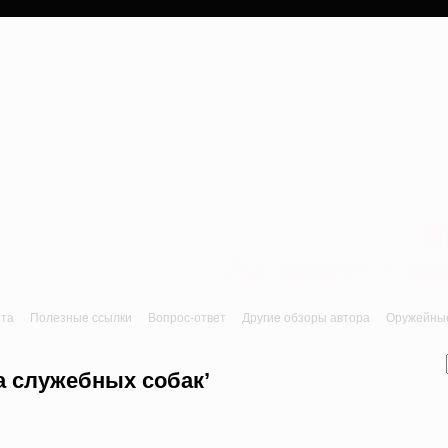
a
Лук, арбалет, пне
йта
Полезные ссылки
Вопрос-ответ
Другие обзоры автора
Оружейные 
а служебных собак’