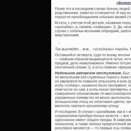
«Волкос
Разве что в последнем случае боязнь людей 
родственники, заметно отличаются. И при и
глушатся преобладанием собачьих кровей (т
Кстати, с учетом этой детали, название пор
«шалайка», а, скажем, «лайшака» :)). Да, нес
случае с собачье-волчьими гибридами, рабо
квартеронами.
Так выглядят… м.м… «исходники» породы. М
Оставшейся четверти, судя по всему, вполне
— главным образом выдающегося чутья, хот
предков, дело немаловажное. Именно потряс
охотничьей собаки :)), и есть главная «фишк
Небольшое авторское отступление.
Был 
по методикам для служебных пород и даже о
он умудрялся по команде отыскать в куче д
есть «собаку», название было придумано, д
том числе он сам, а есть некие предметы, 
совершенно одинаковыми по массогабаритн
упражнение почему-то не могли выполнить н
большинство птиц не отличают цвета, прос
малости хватало крошечному шпицу.
И последнее. В случае с шалайками, как и 
сохранением приобретенных качеств — вся т
однозначно имеет общего предка. В зависим
генеалогии, а также личных предпочтений а
регулярно меняются — то первые псы появил