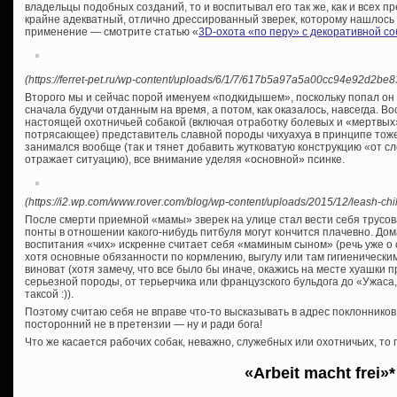
владельцы подобных созданий, то и воспитывал его так же, как и всех п
крайне адекватный, отлично дрессированный зверек, которому нашлос
применение — смотрите статью «
3D-охота «по перу» с декоративной со
(https://ferret-pet.ru/wp-content/uploads/6/1/7/617b5a97a5a00cc94e92d2be
Второго мы и сейчас порой именуем «подкидышем», поскольку попал он к
сначала будучи отданным на время, а потом, как оказалось, навсегда. 
настоящей охотничьей собакой (включая отработку болевых и «мертвых»
потрясающее) представитель славной породы чихуахуа в принципе тоже 
занимался вообще (так и тянет добавить жутковатую конструкцию «от сл
отражает ситуацию), все внимание уделяя «основной» псинке.
(https://i2.wp.com/www.rover.com/blog/wp-content/uploads/2015/12/leash-ch
После смерти приемной «мамы» зверек на улице стал вести себя трусоват
понты в отношении какого-нибудь питбуля могут кончится плачевно. Дом
воспитания «чих» искренне считает себя «маминым сыном» (речь уже о суп
хотя основные обязанности по кормлению, выгулу или там гигиеническим
виноват (хотя замечу, что все было бы иначе, окажись на месте хуашки
серьезной породы, от терьерчика или французского бульдога до «Ужаса
таксой :)).
Поэтому считаю себя не вправе что-то высказывать в адрес поклоннико
посторонний не в претензии — ну и ради бога!
Что же касается рабочих собак, неважно, служебных или охотничьих, то
«Arbeit macht frei»*