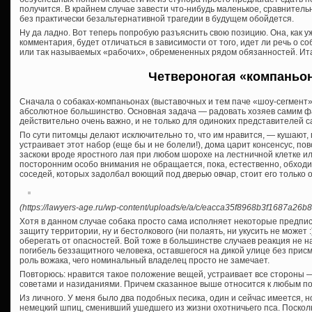
получится. В крайнем случае завести что-нибудь маленькое, сравнитель
без практически безальтернативной трагедии в будущем обойдется.
Ну да ладно. Вот теперь попробую разъяснить свою позицию. Она, как 
комментария, будет отличаться в зависимости от того, идет ли речь о с
или так называемых «рабочих», обремененных рядом обязанностей. Ита
Четвероногая «компаньо
Сначала о собаках-компаньонах (выставочных и тем паче «шоу-сегмент» 
абсолютное большинство. Основная задача — радовать хозяев самим фак
действительно очень важно, и не только для одиноких представителей с
По сути питомцы делают исключительно то, что им нравится, — кушают, г
устраивает этот набор (еще бы и не болели!), дома царит консенсус, по
заскоки вроде яростного лая при любом шорохе на лестничной клетке ил
посторонним особо внимания не обращается, пока, естественно, обходи
соседей, которых задолбал воющий под дверью овчар, стоит его только о
(https://lawyers-age.ru/wp-content/uploads/e/a/c/eacca35f8968b3f1687a26b8
Хотя в данном случае собака просто сама исполняет некоторые предпис
защиту территории, ну и бестолкового (ни полаять, ни укусить не может :
оберегать от опасностей. Вой тоже в большинстве случаев реакция не н
погибель беззащитного человека, оставшегося на дикой улице без прис
роль вожака, чего номинальный владелец просто не замечает.
Повторюсь: нравится такое положение вещей, устраивает все стороны — 
советами и назиданиями. Причем сказанное выше относится к любым по
Из личного. У меня было два подобных песика, один и сейчас имеется, 
немецкий шпиц, сменивший ушедшего из жизни охотничьего пса. Посколь