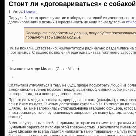
Стоит ли «договариваться» с собако
|
Автор:
ingewarr
Пару дней назад принял участие в обсуждении одной из дзеновских ст
доминирования» у псовых. Пересказывать не буду, приведу только
ссыло
Поговорите с барбосом на равных, попробуйте договоритьс
порадуют вас намного больше!
Ну, вы поняли. Естественно, комментаторы радикально разделились на с
противников. С вашего позволения еще одна цитата, уже моего авторств
Немного о методе Милана (Cesar Millan).
Опять-таки углубляться в тему не буду, проще посмотреть любой из роли
американский тренер помогает владельцам «проблемных» собак привести
четвероногих, но и непосредственно хозяев.
Просто есть люди, так сказать, природные вожаки («альфы»), только с
псы и с чем их едят. Таковым достаточно буквально за 15 минут на паль
шляпе. Так, мне запомнилась старушка-вдова старшего офицера, котора
«построила» до того неуправляемую здоровенную псину (догадываюсь, к
званию).
А есть неуверенные в себе индивиды, которые со своими-то страхами и 
буквально заражают питомца этой тревожностью. В результате имеем со
даже Цезарю не всегда удается направить таких товарищей на путь исти
безуспешных попыток вывести их из ступора просто предлагает сдать пс