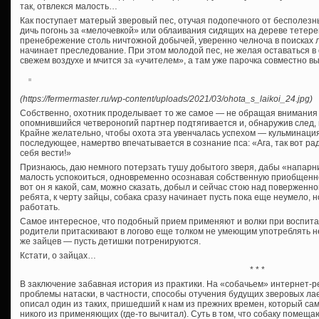
так, отвлекся малость…
Как поступает матерый зверовый пес, отучая подопечного от бесполез
дичь погонь за «мелочевкой» или облаивания сидящих на дереве тетер
пренебрежение столь ничтожной добычей, уверенно челноча в поисках ло
начинает преследование. При этом молодой пес, не желая оставаться в 
свежем воздухе и мчится за «учителем», а там уже парочка совместно вы
(https://fermermaster.ru/wp-content/uploads/2021/03/ohota_s_laikoi_24.jpg)
Собственно, охотник проделывает то же самое — не обращая внимания н
опомнившийся четвероногий партнер подтягивается и, обнаружив след,
Крайне желательно, чтобы охота эта увенчалась успехом — кульминация
последующее, намертво впечатывается в сознание пса: «Ага, так вот ради
себя вести!»
Признаюсь, даю немного потерзать тушу добытого зверя, дабы «напарн
малость успокоиться, одновременно осознавая собственную приобщеннос
вот он я какой, сам, можно сказать, добыл и сейчас стою над поверженн
ребята, к черту зайцы, собака сразу начинает пусть пока еще неумело,
работать.
Самое интересное, что подобный прием применяют и волки при воспита
родители притаскивают в логово еще толком не умеющим употреблять н
же зайцев — пусть детишки потренируются.
Кстати, о зайцах…
* * *
В заключение забавная история из практики. На «собачьем» интернет-
проблемы натаски, в частности, способы отучения будущих зверовых лае
описал один из таких, пришедший к нам из прежних времен, который сам
никого из применяющих (где-то вычитал). Суть в том, что собаку помеща