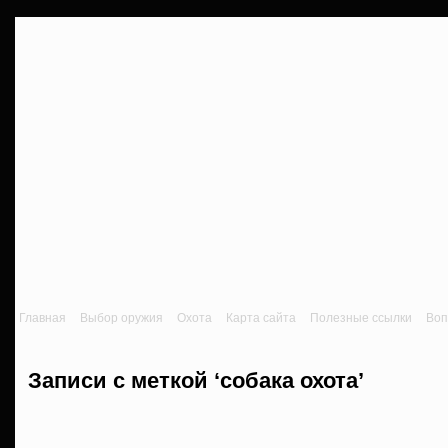
Главная
Выбор оружия
Охота
Карта сайта
Полезные ссылки
Воп
Записи с меткой ‘собака охота’