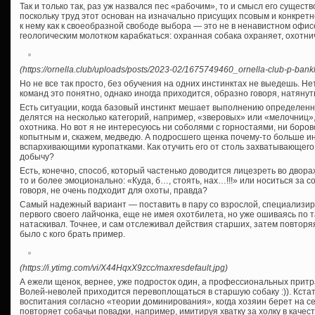
Так и только так, раз уж назвался пес «рабочим», то и смысл его сущест
поскольку труд этот основан на изначально присущих псовым и конкретн
к нему как к своеобразной свободе выбора — это не в ненавистном офисе 
геологическим молотком карабкаться: охранная собака охраняет, охотни
(https://ornella.club/uploads/posts/2023-02/1675749460_ornella-club-p-bank
Но не все так просто, без обучения на одних инстинктах не выедешь. Н
команд это понятно, однако иногда приходится, образно говоря, натянут
Есть ситуации, когда базовый инстинкт мешает выполнению определенны
делятся на несколько категорий, например, «зверовых» или «мелочниц»,
охотника. Но вот я не интересуюсь ни соболями с горностаями, ни боро
копытным и, скажем, медведю. А подросшего щенка почему-то больше и
вспархивающими куропатками. Как отучить его от столь захватывающего
добычу?
Есть, конечно, способ, который частенько доводится лицезреть во дворах.
то и более эмоционально: «Куда, б…, стоять, нах…!!!» или носиться за с
говоря, не очень подходит для охоты, правда?
Самый надежный вариант — поставить в пару со взрослой, специализиро
первого своего лайчонка, еще не имея охотбилета, но уже ошиваясь по т
натаскивал. Точнее, и сам отслеживал действия старших, затем повторяя
было с кого брать пример.
(https://i.ytimg.com/vi/X44HqxX9zcc/maxresdefault.jpg)
А ежели щенок, вернее, уже подросток один, а профессиональных прит
Волей-неволей приходится перевоплощаться в старшую собаку :)). Кста
воспитания согласно «теории доминирования», когда хозяин берет на с
повторяет собачьи повадки, например, имитируя хватку за холку в каче