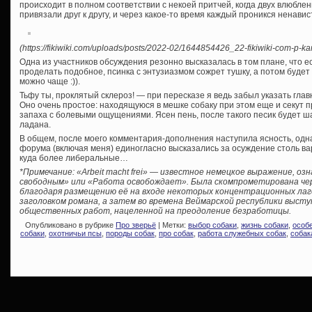
происходит в полном соответствии с некоей притчей, когда двух влюблен
привязали друг к другу, и через какое-то время каждый проникся ненав
(https://fikiwiki.com/uploads/posts/2022-02/1644854426_22-fikiwiki-com-p-kar
Одна из участников обсуждения резонно высказалась в том плане, что е
проделать подобное, псинка с энтузиазмом сожрет тушку, а потом будет
можно чаще :)).
Тьфу ты, проклятый склероз! — при пересказе я ведь забыл указать глав
Оно очень простое: находящуюся в мешке собаку при этом еще и секут п
запаха с болевыми ощущениями. Ясен пень, после такого песик будет шар
ладана.
В общем, после моего комментария-дополнения наступила ясность, одна
форума (включая меня) единогласно высказались за осуждение столь ва
куда более либеральные…
*Примечание: «Arbeit macht frei» — известное немецкое выражение, 
свободным» или «Работа освобождает». Была скомпрометирована чер
благодаря размещению её на входе некоторых концентрационных лаге
заголовком романа, а затем во времена Веймарской республики высту
общественных работ, нацеленной на преодоление безработицы.
Опубликовано в рубрике
Про зверьё
| Метки:
выбор собаки
,
жизнь собаки
,
особ
собаки
,
охотничьи псы
,
породы собак
,
про собак
,
работа служебных собак
,
собак