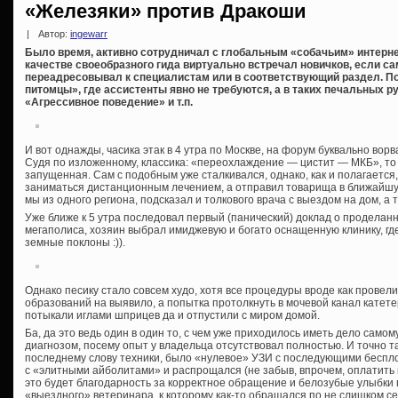
«Железяки» против Дракоши
|
Автор:
ingewarr
Было время, активно сотрудничал с глобальным «собачьим» интерн
качестве своеобразного гида виртуально встречал новичков, если сам
переадресовывал к специалистам или в соответствующий раздел. По
питомцы», где ассистенты явно не требуются, а в таких печальных ру
«Агрессивное поведение» и т.п.
И вот однажды, часика этак в 4 утра по Москве, на форум буквально вор
Судя по изложенному, классика: «переохлаждение — цистит — МКБ», то
запущенная. Сам с подобным уже сталкивался, однако, как и полагается
заниматься дистанционным лечением, а отправил товарища в ближайшу
мы из одного региона, подсказал и толкового врача с выездом на дом, а 
Уже ближе к 5 утра последовал первый (панический) доклад о проделанн
мегаполиса, хозяин выбрал имиджевую и богато оснащенную клинику, где
земные поклоны :)).
Однако песику стало совсем худо, хотя все процедуры вроде как провели.
образований на выявило, а попытка протолкнуть в мочевой канал катете
потыкали иглами шприцев да и отпустили с миром домой.
Ба, да это ведь один в один то, с чем уже приходилось иметь дело само
диагнозом, посему опыт у владельца отсутствовал полностью. И точно т
последнему слову техники, было «нулевое» УЗИ с последующими беспл
с «элитными айболитами» и распрощался (не забыв, впрочем, оплатить вк
это будет благодарность за корректное обращение и белозубые улыбки п
«выездного» ветеринара, к которому как-то обращался по не слишком се