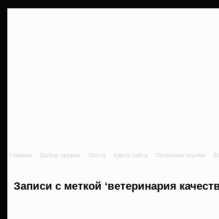
Главная
Выбор оружия
Охота
Карта сайта
Полезные ссылки
В
Записи с меткой ‘ветеринария качеств