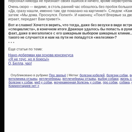
персонал никогда не признает своих ошибок и ничего, кроме нервотрепки
Очень скоро — видимо, в столь ранний час обошлось без пробок больш
«Да, сразу нашли, именно там, где показано на картинке!». Следом: «Ка
затем: «Мы дома. Проснулся. Попил!». И наконец: «Поел! Впервые за дво
играет, передает Вам привет!».
Вот и славно! Хочется верить, что тогда, даже без везухи в виде вст
«специалиста», в конечном итоге Дракоше удалось бы попасть в руки
факт, даже в мегаполисе с его шикарным выбором шикарных клиник… 
такого не случается и нам на пути не попадутся «железяки»?
* * *
Еще статьи по теме:
Нано-доберман как основа консенсуса
«Я не трус, но я боюсь!»
О, Белла, чао!
Опубликовано в рубрике
Про зверьё
| Метки:
болезни кобелей
,
болезни собак
,
в
ветклиника отзывы
,
ветлечебницы
,
ветлечебницы отзывы
,
выбор собаки
,
жизнь с
болезни у собак
,
мкб у собак
,
мочекаменная болезнь у собак
,
про собак
,
собака
,
Комментариев нет »