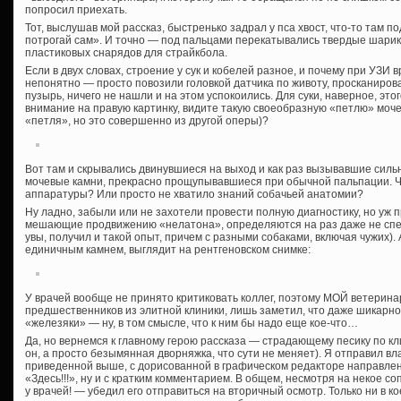
попросил приехать.
Тот, выслушав мой рассказ, быстренько задрал у пса хвост, что-то там п
потрогай сам». И точно — под пальцами перекатывались твердые шарик
пластиковых снарядов для страйкбола.
Если в двух словах, строение у сук и кобелей разное, и почему при УЗИ в
непонятно — просто повозили головкой датчика по животу, просканиров
пузырь, ничего не нашли и на этом успокоились. Для суки, наверное, эт
внимание на правую картинку, видите такую своеобразную «петлю» мочеи
«петля», но это совершенно из другой оперы)?
Вот там и скрывались двинувшиеся на выход и как раз вызывавшие сил
мочевые камни, прекрасно прощупывавшиеся при обычной пальпации. Чт
аппаратуры? Или просто не хватило знаний собачьей анатомии?
Ну ладно, забыли или не захотели провести полную диагностику, но уж 
мешающие продвижению «нелатона», определяются на раз даже не спе
увы, получил и такой опыт, причем с разными собаками, включая чужих). 
единичным камнем, выглядит на рентгеновском снимке:
У врачей вообще не принято критиковать коллег, поэтому МОЙ ветеринар
предшественников из элитной клиники, лишь заметил, что даже шикарно
«железяки» — ну, в том смысле, что к ним бы надо еще кое-что…
Да, но вернемся к главному герою рассказа — страдающему песику по кл
он, а просто безымянная дворняжка, что сути не меняет). Я отправил вл
приведенной выше, с дорисованной в графическом редакторе направле
«Здесь!!!», ну и с кратким комментарием. В общем, несмотря на некое с
у врачей! — убедил его отправиться на вторичный осмотр. Только ни в ко