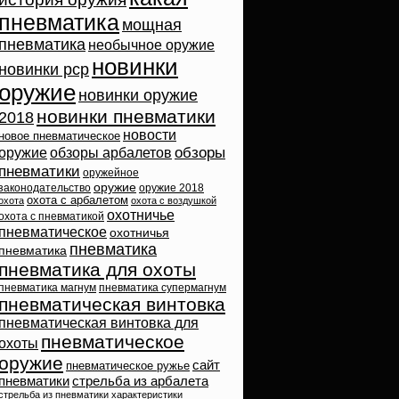
пневматика
мощная
пневматика
необычное оружие
новинки
новинки pcp
оружие
новинки оружие
новинки пневматики
2018
новости
новое пневматическое
обзоры
оружие
обзоры арбалетов
пневматики
оружейное
оружие
законодательство
оружие 2018
охота с арбалетом
охота
охота с воздушкой
охотничье
охота с пневматикой
пневматическое
охотничья
пневматика
пневматика
пневматика для охоты
пневматика магнум
пневматика супермагнум
пневматическая винтовка
пневматическая винтовка для
пневматическое
охоты
оружие
сайт
пневматическое ружье
пневматики
стрельба из арбалета
стрельба из пневматики
характеристики