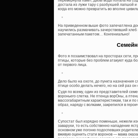
перевернула пакет, дабы вода попала на сод
достала из лужи тару с разбухшей лапшой и п
когда его можно превратить во вполне циви
На приведенном выше фото запечатлена дос
научились размачивать зачерствевший хлеб 
запечатанным пакетом… Конгениально!
Семейн
Фото я позаимствовал на просторах сети, пр
птицы, которые без проблем атакуют куда бо
от первого лица.
Дело было на охоте, до пункта назначения с
птице особо делать нечего, но на сей раз о
Судя по всему, один из представителей семе
вороньего слетка. Не птенца ворОны, а птенц
массогабаритным характеристикам, так и по 
образ, наряду с волками, закрепился в геро
Супостат был изрядно поменьше, нежели изо
заварухи, то есть собственно нападение ястр
основном уже погоню подоспевших родителе
вживую оценить стати воронов — мама оказал