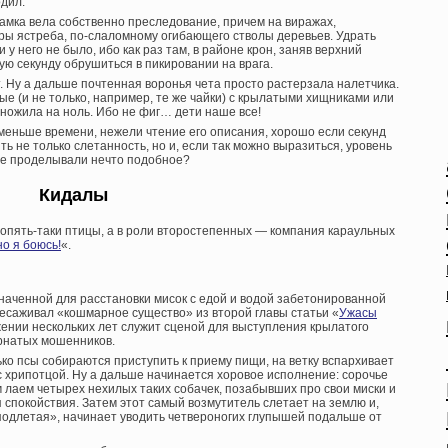
дил.
самка вела собственно преследование, причем на виражах,
вры ястреба, по-слаломному огибающего стволы деревьев. Удрать
 у него не было, ибо как раз там, в районе крон, заняв верхний
ую секунду обрушиться в пикировании на врага.
. Ну а дальше почтенная воронья чета просто растерзала налетчика.
вые (и не только, например, те же чайки) с крылатыми хищниками или
ножила на ноль. Ибо не фиг… дети наше все!
меньше времени, нежели чтение его описания, хорошо если секунд
ь не только слетанность, но и, если так можно выразиться, уровень
же проделывали нечто подобное?
Кидалы
опять-таки птицы, а в роли второстепенных — компания караульных
но я боюсь!
«.
значенной для расстановки мисок с едой и водой забетонированной
ресаживал «кошмарное существо» из второй главы статьи «
Ужасы
жении нескольких лет служит сценой для выступления крылатого
ернатых мошенников.
ко псы собираются приступить к приему пищи, на ветку вспархивает
с хрипотцой. Ну а дальше начинается хоровое исполнение: сорочье
 лаем четырех нехилых таких собачек, позабывших про свои миски и
спокойствия. Затем этот самый возмутитель слетает на землю и,
подлетая», начинает уводить четвероногих глупышей подальше от