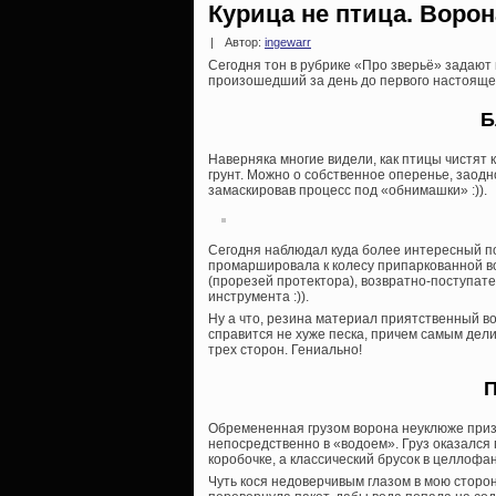
Курица не птица. Ворон
|
Автор:
ingewarr
Сегодня тон в рубрике «Про зверьё» задают 
произошедший за день до первого настоящег
Б
Наверняка многие видели, как птицы чистят 
грунт. Можно о собственное оперенье, заодн
замаскировав процесс под «обнимашки» :)).
Сегодня наблюдал куда более интересный под
промаршировала к колесу припаркованной во
(прорезей протектора), возвратно-поступат
инструмента :)).
Ну а что, резина материал приятственный во
справится не хуже песка, причем самым дел
трех сторон. Гениально!
П
Обремененная грузом ворона неуклюже приз
непосредственно в «водоем». Груз оказался
коробочке, а классический брусок в целлоф
Чуть кося недоверчивым глазом в мою сторону