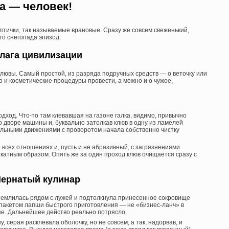
а — человек!
птички, так называемые врановые. Сразу же совсем свеженький,
о снегопада эпизод.
лага цивилизации
клювы. Самый простой, из разряда подручных средств — о веточку или
о и косметические процедуры провести, а можно и о чужое,
ход. Что-то там клевавшая на газоне галка, видимо, привычно
 дворе машины и, буквально затолкав клюв в одну из ламелей
ельными движениями с проворотом начала собственно чистку
 всех отношениях и, пусть и не абразивный, с загрязнениями
икатным образом. Опять же за один проход клюв очищается сразу с
ернатый кулинар
емлилась рядом с лужей и подтолкнула принесенное сокровище
 пакетом лапши быстрого приготовления — не «бизнес-ланч» в
ане. Дальнейшее действо реально потрясло.
, серая расклевала оболочку, но не совсем, а так, надорвав, и