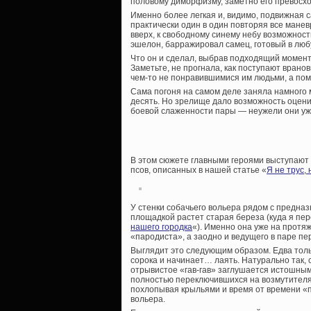
половому диморфизму, заметно его превосхо
Именно более легкая и, видимо, подвижная 
практически один в один повторяя все мане
вверх, к свободному синему небу возможности
эшелон, барражировал самец, готовый в люб
Что он и сделал, выбрав подходящий момент
Заметьте, не прогнала, как поступают врано
чем-то не понравившимися им людьми, а пом
Сама погоня на самом деле заняла намного 
десять. Но зрелище дало возможность оценит
боевой слаженности пары — неужели они у
В этом сюжете главными героями выступают 
псов, описанных в нашей статье «
Я не трус, 
У стенки собачьего вольера рядом с предна
площадкой растет старая береза (куда я пе
нашего городка
«). Именно она уже на протя
«пародиста», а заодно и ведущего в паре п
Выглядит это следующим образом. Едва толь
сорока и начинает… лаять. Натурально так, 
отрывистое «гав-гав» заглушается истошным
полностью переключившихся на возмутителя 
похлопывая крыльями и время от времени «
вольера.