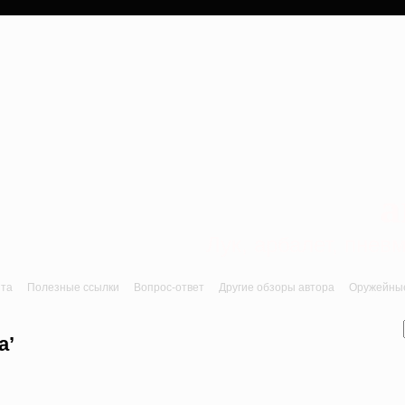
a
Лук, арбалет, пне
йта
Полезные ссылки
Вопрос-ответ
Другие обзоры автора
Оружейные 
а’