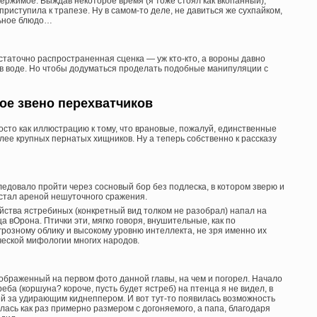
ержимое. Выждав некоторое время (я тоже стоял как вкопанный),
риступила к трапезе. Ну в самом-то деле, не давиться же сухпайком,
льное блюдо…
таточно распространенная сценка — уж кто-кто, а вороны давно
в воде. Но чтобы додуматься проделать подобные манипуляции с
ое звено перехватчиков
осто как иллюстрацию к тому, что врановые, пожалуй, единственные
лее крупных пернатых хищников. Ну а теперь собственно к рассказу
ледовало пройти через сосновый бор без подлеска, в котором зверю и
н стал ареной нешуточного сражения.
йства ястребиных (конкретный вид толком не разобрал) напал на
а вОрона. Птички эти, мягко говоря, внушительные, как по
грозному облику и высокому уровню интеллекта, не зря именно их
ической мифологии многих народов.
браженный на первом фото данной главы, на чем и погорел. Начало
еба (коршуна? короче, пусть будет ястреб) на птенца я не видел, в
й за удирающим киднеппером. И вот тут-то появилась возможность
ась как раз примерно размером с догоняемого, а папа, благодаря