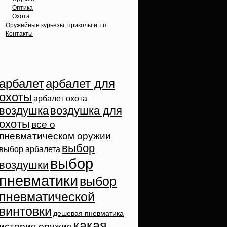
Оптика
Охота
Оружейные курьезы, приколы и т.п.
Контакты
Облако тэгов
арбалет
арбалет для
охоты
арбалет охота
воздушка
воздушка для
охоты
все о
пневматическом оружии
выбор
выбор арбалета
выбор
воздушки
пневматики
выбор
пневматической
винтовки
дешевая пневматика
какая
история оружия