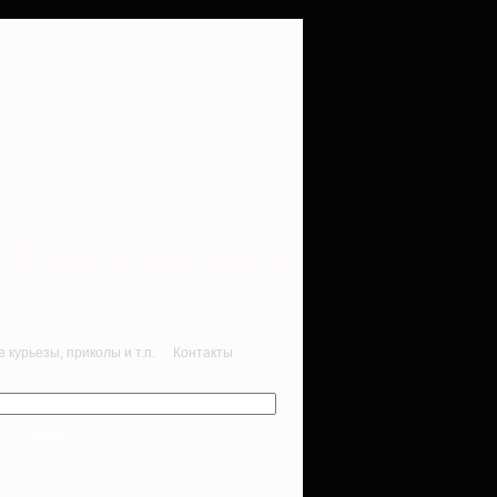
rbalet-airgun
вматика для начинающих
курьезы, приколы и т.п.
Контакты