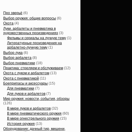
Статьи, обзоры
Про зверьё
(6)
Выбор оружия: общие вопросы
(6)
Охота
(4)
Луки. арбалеты и пневматика в
художественных произведениях
(3)
Фильмы и сериалы на лучную тему
(1)
Литературные произведения на
арбалетно-лучную тему
(1)
Выбор лука
(6)
Выбор арбалета
(8)
Выбор пневматики
(18)
Практика: стреляем и обслуживаем
(12)
Охота с луком и арбалетом
(13)
Охота с пневматикой
(11)
Боеприпасы и аксессуары
(15)
Для пневматики
(7)
Для луков и арбалетов
(7)
Мир оружия: новости, события, обзоры
(126)
В мире луков и арбалетов
(32)
В мире пневматического оружия
(60)
В мире огнестрельного оружия
(15)
История оружия
(13)
Оборудование: дачный тир, мишени,