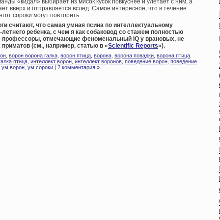
анды «кидал» выбирает из мисок кусок повкуснее и улетает с ним, а
ает вверх и отправляется вслед. Самое интересное, что в течение
этот сороки могут повторить.
оги считают, что самая умная псина по интеллектуальному
-летнего ребенка, с чем я как собаковод со стажем полностью
ые профессоры, отмечающие феноменальный IQ у врановых, не
риматов (см., например, статью в «
Scientific Reports
«).
он
,
ворон ворона галка
,
ворон птица
,
ворона
,
ворона повадки
,
ворона птица
,
галка птица
,
интеллект ворон
,
интеллект воронов
,
поведение ворон
,
поведение
,
ум ворон
,
ум сороки
|
2 комментария »