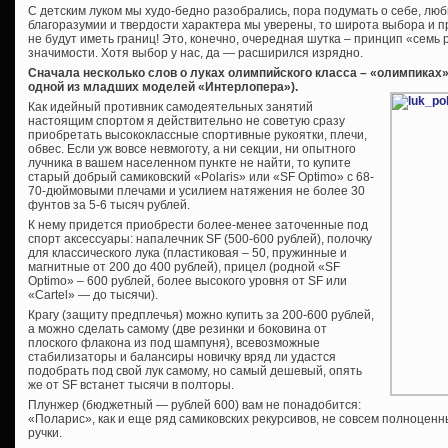
С детским луком мы худо-бедно разобрались, пора подумать о себе, люб
благоразумии и твердости характера мы уверены, то широта выбора и п
не будут иметь границ! Это, конечно, очередная шутка – принцип «семь 
значимости. Хотя выбор у нас, да — расширился изрядно.
Сначала несколько слов о луках олимпийского класса – «олимпиках
одной из младших моделей «Интерлопера»).
Как идейный противник самодеятельных занятий
настоящим спортом я действительно не советую сразу
приобретать высококлассные спортивные рукоятки, плечи,
обвес. Если уж вовсе невмоготу, а ни секции, ни опытного
лучника в вашем населенном пункте не найти, то купите
старый добрый самиковский «Polaris» или «SF Optimo» с 68-
70-дюймовыми плечами и усилием натяжения не более 30
фунтов за 5-6 тысяч рублей.
К нему придется приобрести более-менее заточенные под
спорт аксессуары: напалечник SF (500-600 рублей), полочку
для классического лука (пластиковая – 50, пружинные и
магнитные от 200 до 400 рублей), прицел (родной «SF
Optimo» – 600 рублей, более высокого уровня от SF или
«Cartel» — до тысячи).
Крагу (защиту предплечья) можно купить за 200-600 рублей,
а можно сделать самому (две резинки и боковина от
плоского флакона из под шампуня), всевозможные
стабилизаторы и балансиры новичку вряд ли удастся
подобрать под свой лук самому, но самый дешевый, опять
же от SF встанет тысячи в полторы.
Плунжер (бюджетный — рублей 600) вам не понадобится:
«Поларис», как и еще ряд самиковских рекурсивов, не совсем полноцен
ручки.