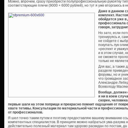
Можно, впрочем, сразу приобрести полупрофессиональную рукоятку типа
соответствующие плечи (9000 + 6000 рублей), но тут я уже вторгаюсь в 
Даже в данном с
комплект. Насто
обойдется уже в 
профессионала с
говоря, затрудни
Но зато, если по
тренируясь и, са
не сойдете с выб
покупать лук олим
«респект и уважу
и в этом случае, 
не сможете проло
только не являет
Для вас, а также
разделе приведены
форумы, но и ун
что громадное за
Александре Лебе
Всеволоду Масяки
Вообще, должен с
я ни в коем случ
скорее, человека
первые шаги на этом поприще и прекрасно помнит ощущения от повр
хвате тетивы. Консультации по материальной части и профессионал
от профессионалов.
Я шел точно таким путем и поэтому предоставляю вашему вниманию ссы
компетентных специалистов. В принципе можно набраться ума-разума н
действительно полезный материал там здорово раскидан по постам, да 