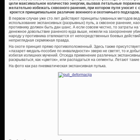
цели максимальное количество энергии, вызвав летальные поражения
желательно избежать сквозного ранения, при котором пуля уносит с с
кроется принципиальное различие военного и охотничьего подходов.
В первом случае уже сто лет действуют принципы гуманных методов ве
использование экспансивных (разрывных) пуль, а сквозное ранение, наоб
противнику должен быть дан шанс. А если совсем честно, то затраты на
денежное довольствие раненого куда выше, нежели на захоронение убие
народу у противника отвлекается от непосредственных боевых действи
неприглядная сермяжная правда.
На охоте принцип прямо противоположенный. Здесь также присутствует
«лазарет-медаль-пособие по инвалидности» зверю не светят, то и добыт
избегая излишних мучений. Отсюда применение различных экспансивных
раскрываться, как «цветок», или распадаться на сегменты. Летают такие
На фото как раз пневматическая экспансивная пулька.