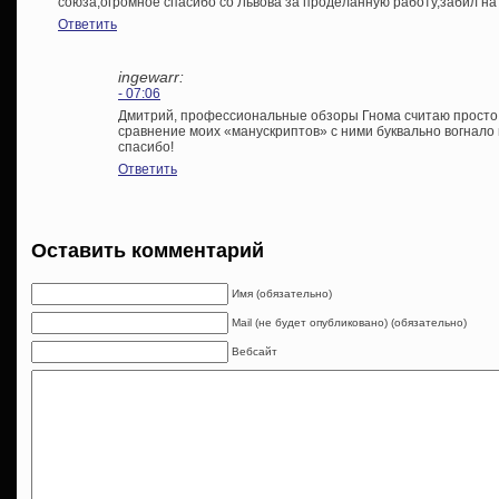
союза,огромное спасибо со Львова за проделанную работу,забил на 
Ответить
ingewarr:
- 07:06
Дмитрий, профессиональные обзоры Гнома считаю просто
сравнение моих «манускриптов» с ними буквально вогнало в 
спасибо!
Ответить
Оставить комментарий
Имя (обязательно)
Mail (не будет опубликовано) (обязательно)
Вебсайт