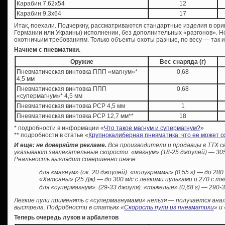
Карабин 7,62х54
12
Карабин 9,3х64
17
Итак, поехали. Подчеркну, рассматриваются стандартные изделия в ори
Германии или Украины) исполнении, без дополнительных «разгонов». Н
охотничьим требованиям. Только объекты охоты разные, по весу — так и 
Начнем с пневматики.
Оружие
Вес снаряда (г)
Пневматическая винтовка ППП «магнум»*
0,68
4,5 мм
Пневматическая винтовка ППП
0,68
«супермагнум»* 4,5 мм
Пневматическая винтовка PCP 4,5 мм
1
Пневматическая винтовка PCP 12,7 мм**
18
* подробности в информации «
Что такое магнум и супермагнум?
»
** подробности в статье «
Крупнокалиберная пневматика: что ее может о
И еще: не доверяйте рекламе.
Все производители и продавцы в ТТХ 
указывают завлекательные скорости: «магнум» (18-25 джоулей) — 305 
Р
еальность выглядит совершенно иначе:
для «магнум» (ок. 20 джоулей): «полуграммы» (0,55 г) — до 280 
«Хатсаны» (25 Дж) — до 300 м/с с легкими пульками и 270 с т
для «супермагнум»: (29-33 джоуля): «тяжелые» (0,68 г) — 290-3
Легкие пули применять с «супермагнумами» нельзя — получается ан
выстрела. Подробности в статьях «
Скорость пули из пневматики
» и 
Теперь очередь луков и арбалетов