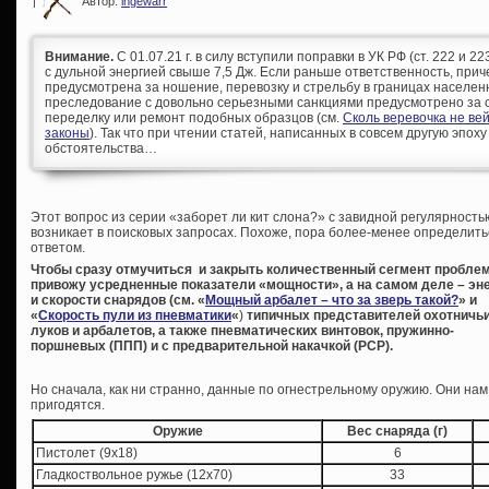
|
Автор:
ingewarr
Внимание.
С 01.07.21 г. в силу вступили поправки в УК РФ (ст. 222 и 
с дульной энергией свыше 7,5 Дж. Если раньше ответственность, при
предусмотрена за ношение, перевозку и стрельбу в границах населен
преследование с довольно серьезными санкциями предусмотрено за с
переделку или ремонт подобных образцов (см.
Сколь веревочка не ве
законы
). Так что при чтении статей, написанных в совсем другую эпоху
обстоятельства…
Э
тот вопрос из серии «заборет ли кит слона?» с завидной регулярность
возникает в поисковых запросах. Похоже, пора более-менее определить
ответом.
Чтобы сразу отмучиться и закрыть количественный сегмент пробле
привожу усредненные показатели «мощности», а на самом деле – эн
и скорости снарядов (см. «
Мощный арбалет – что за зверь такой?
» и
«
Скорость пули из пневматики
«
)
типичных представителей охотничь
луков и арбалетов, а также пневматических винтовок, пружинно-
поршневых (ППП) и с предварительной накачкой (PCP).
Но сначала, как ни странно, данные по огнестрельному оружию. Они нам
пригодятся.
Оружие
Вес снаряда (г)
Пистолет (9х18)
6
Гладкоствольное ружье (12х70)
33