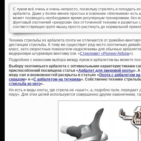
С луком всё очень и очень непросто, поскольку стрелять и попадать и
арбалета. Даже у более-менее простых в освоении «блочников» есть 
может посвящать необходимое время регулярным тренировкам, без кот
фунтовый охотничий «рекурсив» без отточенной техники и развитых
соответствующих групп мышц просто растянуть до нормальной прикл
Техника стрельбы из арбалета почти не отличается от ружейно-винтово
дистанции стрельбы. К тому же существует ряд чисто охотничьих девайсо
класс, зато скоростные показатели недосягаемы для обычных арбалето
модерновую штурмовую винтовку (см. «
Стреломет «Pioneer Airbow
«).
Подробнее с нюансами выбора между луком и арбалетом вы можете позн
Выбору охотничьего арбалета с оптимальными характеристиками са
приспособлений посвящена статья «
Арбалет для зверовой охоты
«. 
меру сил и возможностей раскрыты в статьях «
Охота с арбалетом на
скрадом
» и «
С арбалетом на тетерева
«. Собственно технике стрельб
стрельба из него
«.
Но есть и виды охоты, где стрела не «шьет», а, подобно пуле, передает
перу». Для этих целей используются совершенно другие наконечники, 