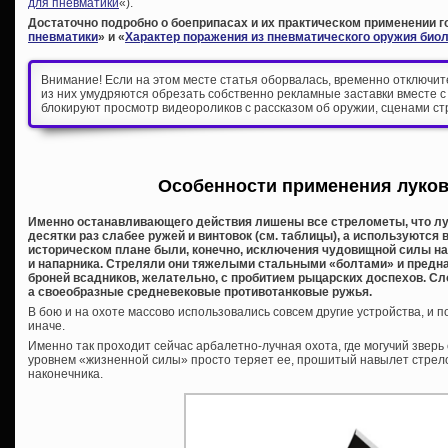
для пневматики
«).
Достаточно подробно о боеприпасах и их практическом применении го
пневматики
» и «
Характер поражения из пневматического оружия биол
Внимание! Если на этом месте статья оборвалась, временно отключи
из них умудряются обрезать собственно рекламные заставки вместе с
блокируют просмотр видеороликов с рассказом об оружии, сценами ст
Особенности применения луков
Именно останавливающего действия лишены все стрелометы, что луки
десятки раз слабее ружей и винтовок (см. таблицы), а используются 
историческом плане были, конечно, исключения чудовищной силы н
и напарника. Стреляли они тяжелыми стальными «болтами» и предн
броней всадников, желательно, с пробитием рыцарских доспехов. Сло
а своеобразные средневековые противотанковые ружья.
В бою и на охоте массово использовались совсем другие устройства, и
иначе.
Именно так проходит сейчас арбалетно-лучная охота, где могучий звер
уровнем «жизненной силы» просто теряет ее, прошитый навылет стрел
наконечника.