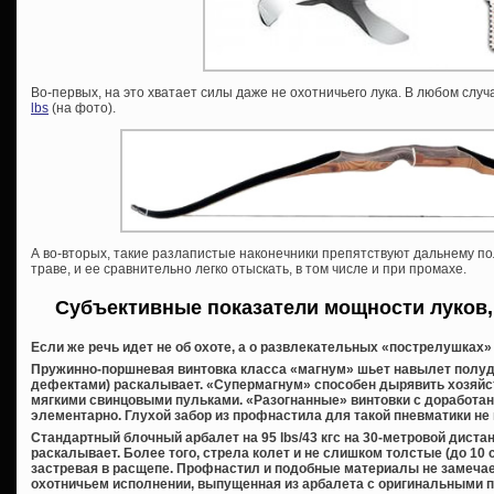
Во-первых, на это хватает силы даже не охотничьего лука. В любом сл
lbs
(на фото).
А во-вторых, такие разлапистые наконечники препятствуют дальнему пол
траве, и ее сравнительно легко отыскать, в том числе и при промахе.
Субъективные показатели мощности луков,
Если же речь идет не об охоте, а о развлекательных «пострелушках» 
Пружинно-поршневая винтовка класса «магнум» шьет навылет полуд
дефектами) раскалывает. «Супермагнум» способен дырявить хозяйс
мягкими свинцовыми пульками. «Разогнанные» винтовки с доработа
элементарно. Глухой забор из профнастила для такой пневматики не 
Стандартный блочный арбалет на 95 lbs/43 кгс на 30-метровой диста
раскалывает. Более того, стрела колет и не слишком толстые (до 10 
застревая в расщепе. Профнастил и подобные материалы не замечае
охотничьем исполнении, выпущенная из арбалета с оригинальными пле