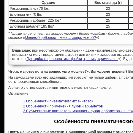
Оружие
Вес снаряда (г)
Рекурсивный лук 70 lbs
23
Блочный лук 70 lbs
23
Рекурсивный арбалет 225 lbs*
25
Блочный арбалет 185 lbs*
25
* Примечание: ответ на вопрос «почему более «слабый» блочный арба
статье «
Мощный арбалет – что за зверь такой?
»)
Внимание:
при неосторожном обращении даже «развлекательно-детс
пневматика могут представлять угрозу для жизни и здоровья окружающ
статье «
Лук, арбалет, пневматика: фейки, травмы, криминал…
«). Будь
Что ж, мы ответили на вопрос «кто мощнее?». Вы удовлетворены? Вот
На самом деле всех его задающих интересуют не голые цифры, а практи
есть поражающая способность.
А она-то у стрелометов и винтовок отличается кардинально.
Оглавление
1
Особенности пневматических винтовок
2
Особенности применения луков и арбалетов
3
Субъективные показатели мощности луков, арбалетов и пнев
Особенности пневматически
Опять же, начнем с пневматики. Принципиальной разницы с огнестрел