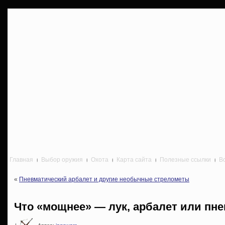
Главная
Выбор оружия
Охота
Карта сайта
Полезные ссылки
В
«
Пневматический арбалет и другие необычные стрелометы
Что «мощнее» — лук, арбалет или пн