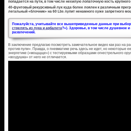
попадается на пути, в том числе нехилую лопаточную кость крупного 
40-фунтовый рекурсивный лук куда более лоялен к различным прегр
легальный «блочник» на 60 Lbs лупит ненамного хуже запретного мо
Пожалуйста, учитывайте все вышеприведенные данные при выборе
стрелять из лука и арбалета
?»). Здоровье, в том числе душевное 
развлечений.
В заключение предлагаю посмотреть замечательное видео как раз на р
против пули». Правда, о пневматике речь здесь не идет, но некоторые 
энергетике («мощщще») с тестируемыми образцами огнестрельного оруж
«воздушка» от него не отличается.