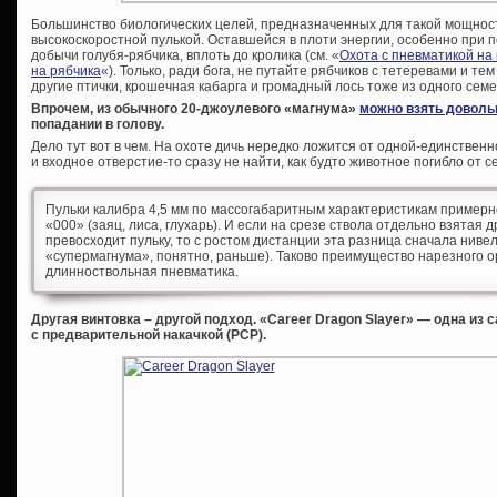
Большинство биологических целей, предназначенных для такой мощност
высокоскоростной пулькой. Оставшейся в плоти энергии, особенно при 
добычи голубя-рябчика, вплоть до кролика (см. «
Охота с пневматикой на
на рябчика
«). Только, ради бога, не путайте рябчиков с тетеревами и т
другие птички, крошечная кабарга и громадный лось тоже из одного семе
Впрочем, из обычного 20-джоулевого «магнума»
можно взять доволь
попадании в голову.
Дело тут вот в чем. На охоте дичь нередко ложится от одной-единстве
и входное отверстие-то сразу не найти, как будто животное погибло от с
Пульки калибра 4,5 мм по массогабаритным характеристикам примерн
«000» (заяц, лиса, глухарь). И если на срезе ствола отдельно взятая 
превосходит пульку, то с ростом дистанции эта разница сначала нивел
«супермагнума», понятно, раньше). Таково преимущество нарезного ор
длинноствольная пневматика.
Другая винтовка – другой подход. «Career Dragon Slayer» — одна и
с предварительной накачкой (PCP).