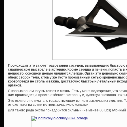
Происходит это за счет разрезания сосудов, вызывающего быструю к
снайперском выстреле в артерию. Кроме сердца и печени, попасть в 
непросто, основной целью являются легкие. Орган это довольно сол
обеих сторон тела, к тому же густо пронизанный сетью кровеносных 
кровопотеря не столь и важна, достаточно быстрый летальный исход 
органов.
С кровью понемногу вытекает и жизнь. Есть у меня подозрение, что зача
ним происходит, а просто отбегает в сторону и, чувствуя внезапно нах
Это если его не пугать, с торжествующим воплем выскочив из укрытия. 
от охотника на сотни метров, зачастую с концами.
Для такого рода охоты понадобится сильный (не менее 60 Lbs) блочный 