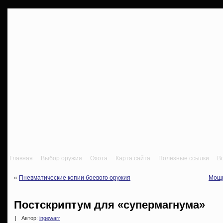
Главная
Выбор оружия
Охота
Карта сайта
Полезные ссылки
В
«
Пневматические копии боевого оружия
Мощн
Постскриптум для «супермагнума»
|
Автор:
ingewarr