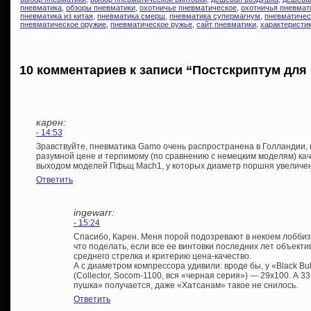
пневматика
,
обзоры пневматики
,
охотничье пневматическое
,
охотничья пневмат
пневматика из китая
,
пневматика смерш
,
пневматика супермагнум
,
пневматичес
пневматическое оружие
,
пневматическое ружье
,
сайт пневматики
,
характеристи
10 комментариев к записи “Постскриптум для
карен:
- 14:53
Зравствуйте, пневматика Gamo очень распространена в Голландии, 
разумной цене и терпимому (по сравнению с немецким моделям) кач
выходом моделей Пфьщ Mach1, у которых диаметр поршня увеличен 
Ответить
ingewarr:
- 15:24
Спасибо, Карен. Меня порой подозревают в некоем лоббиз
что поделать, если все ее винтовки последних лет объект
среднего стрелка и критерию цена-качество.
А с диаметром компрессора удивили: вроде бы, у «Black Bul
(Collector, Socom-1100, вся «черная серия») — 29х100. А 
пушка» получается, даже «Хатсанам» такое не снилось.
Ответить