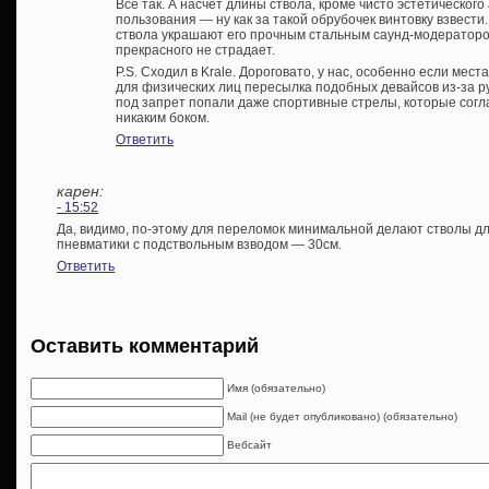
Все так. А насчет длины ствола, кроме чисто эстетического
пользования — ну как за такой обрубочек винтовку взвест
ствола украшают его прочным стальным саунд-модератором
прекрасного не страдает.
P.S. Сходил в Krale. Дороговато, у нас, особенно если мес
для физических лиц пересылка подобных девайсов из-за р
под запрет попали даже спортивные стрелы, которые согл
никаким боком.
Ответить
карен:
- 15:52
Да, видимо, по-этому для переломок минимальной делают стволы дл
пневматики с подствольным взводом — 30см.
Ответить
Оставить комментарий
Имя (обязательно)
Mail (не будет опубликовано) (обязательно)
Вебсайт