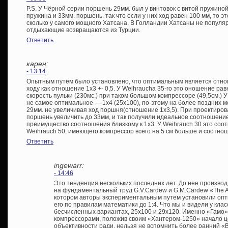
P.S. У Чёрной серии поршень 29мм. был у винтовок с витой пружиной
пружина и 33мм. поршень. так что если у них ход равен 100 мм, то эт
сколько у самого мощного Хатсана. В Голландии Хатсаны не популяр
отдыхающие возвращаются из Турции.
Ответить
карен:
- 13:14
Опытным путём было установлено, что оптимальным является отно
ходу как отношение 1х3 +- 0,5. У Weihraucha 35-го это оношение ра
скорость пульки (230мс.) при таком большом компрессоре (49,5см.
не самое оптимальное — 1х4 (25х100), по-этому на более поздних
29мм. не увеличивая ход поршня(отношение 1х3,5). При проектиро
поршень увеличить до 33мм, и так получили идеальное соотношени
преимущество соотношения близкому к 1х3. У Weihrauch 30 это соотн
Weihrauch 50, имеющего компрессор всего на 5 см больше и соотноше
Ответить
ingewarr:
- 14:46
Это тенденция нескольких последних лет. До нее произво
на фундаментальный труд G.V.Cardew и G.M.Cardew «The Airg
котором авторы экспериментальным путем установили опти
его по правилам математики до 1:4. Что мы и видели у кла
бесчисленных вариантах, 25х100 и 29х120. Именно «Гамо»
компрессорами, положив своим «Хантером-1250» начало ц
объективности ради, нельзя не вспомнить более ранний 