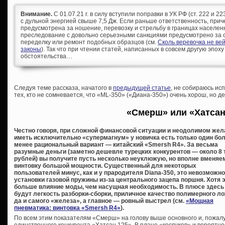
Внимание.
С 01.07.21 г. в силу вступили поправки в УК РФ (ст. 222 и 
с дульной энергией свыше 7,5 Дж. Если раньше ответственность, при
предусмотрена за ношение, перевозку и стрельбу в границах населен
преследование с довольно серьезными санкциями предусмотрено за с
переделку или ремонт подобных образцов (см.
Сколь веревочка не ве
законы
). Так что при чтении статей, написанных в совсем другую эпоху
обстоятельства…
Следуя теме рассказа, начатого в
предыдущей статье
, не собираюсь ис
тех, кто не сомневается, что «ML-350» («Диана-350») очень хорош, но де
«Смерш» или «Хатса
Честно говоря, при сложной финансовой ситуации и неодолимом жел
иметь исключительно «супермагнум» у новичка есть только один бол
менее рациональный вариант — китайский «Smersh R4». За весьма
разумные деньги (заметно дешевле турецких конкурентов — около 8
рублей) вы получите пусть несколько неуклюжую, но вполне вменя
винтовку большой мощности. Существенный для некоторых
пользователей минус, как и у прародителя Diana-350, это невозможн
установки газовой пружины из-за центрального зацепа поршня. Хотя 
больше влияние моды, чем насущная необходимость. В плюсе здесь
будут легкость разборки-сборки, приличное качество полимерного ло
да и самого «железа», а главное — ровный выстрел (см.
«Мощная
пневматика: винтовка «Smersh R4»
).
По всем этим показателям «Смерш» на голову выше основного и, пожалу
единственного конкурента «Хатсан 125». В плане «косячков» и вероятно