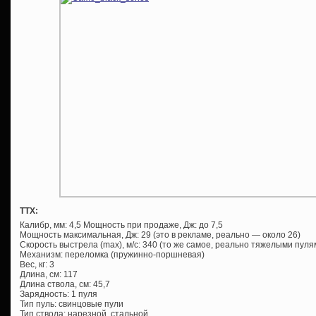
ТТХ:
Калибр, мм: 4,5 Мощность при продаже, Дж: до 7,5
Мощность максимальная, Дж: 29 (это в рекламе, реально — около 26)
Скорость выстрела (max), м/с: 340 (то же самое, реально тяжелыми пуля
Механизм: переломка (пружинно-поршневая)
Вес, кг: 3
Длина, см: 117
Длина ствола, см: 45,7
Зарядность: 1 пуля
Тип пуль: свинцовые пули
Тип ствола: нарезной, стальной