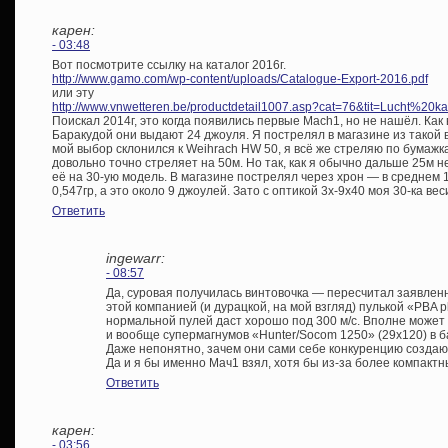
карен:
- 03:48
Вот посмотрите ссылку на каталог 2016г.
http://www.gamo.com/wp-content/uploads/Catalogue-Export-2016.pdf
или эту
http://www.vnwetteren.be/productdetail1007.asp?cat=76&tit=Lucht%2
Поискал 2014г, это когда появились первые Mach1, но не нашёл. Как
Баракудой они выдают 24 джоуля. Я пострелял в магазине из такой в
мой выбор склонился к Weihrach HW 50, я всё же стреляю по бумажк
довольно точно стреляет на 50м. Но так, как я обычно дальше 25м н
её на 30-ую модель. В магазине пострелял через хрон — в среднем 1
0,547гр, а это около 9 джоулей. Зато с оптикой 3x-9х40 моя 30-ка веси
Ответить
ingewarr:
- 08:57
Да, суровая получилась винтовочка — пересчитал заявлен
этой компанией (и дурацкой, на мой взгляд) пулькой «PBA 
нормальной пулей даст хорошо под 300 м/с. Вполне может 
и вообще супермагнумов «Hunter/Socom 1250» (29х120) в ба
Даже непонятно, зачем они сами себе конкуренцию создаю
Да и я бы именно Мач1 взял, хотя бы из-за более компактн
Ответить
карен:
- 03:56