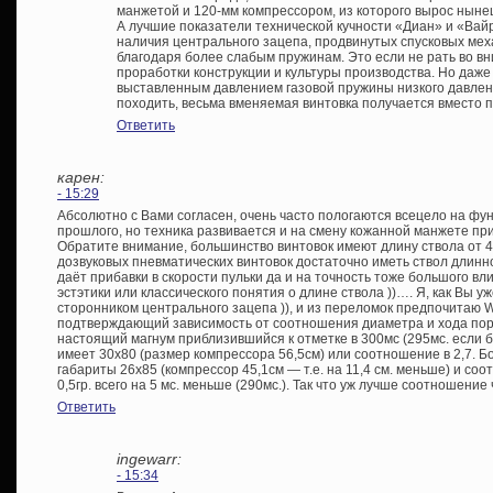
манжетой и 120-мм компрессором, из которого вырос ныне
А лучшие показатели технической кучности «Диан» и «Вай
наличия центрального зацепа, продвинутых спусковых мех
благодаря более слабым пружинам. Это если не рать во в
проработки конструкции и культуры производства. Но даже
выставленным давлением газовой пружины низкого давлени
походить, весьма вменяемая винтовка получается вместо 
Ответить
карен:
- 15:29
Абсолютно с Вами согласен, очень часто пологаются всецело на ф
прошлого, но техника развивается и на смену кожанной манжете при
Обратите внимание, большинство винтовок имеют длину ствола от 40
дозвуковых пневматических винтовок достаточно иметь ствол длинн
даёт прибавки в скорости пульки да и на точность тоже большого вли
эстэтики или классического понятия о длине ствола ))…. Я, как Вы 
сторонником центрального зацепа )), и из переломок предпочитаю 
подтверждающий зависимость от соотношения диаметра и хода по
настоящий магнум приблизившийся к отметке в 300мс (295мс. если 
имеет 30х80 (размер компрессора 56,5см) или соотношение в 2,7. 
габариты 26х85 (компрессор 45,1см — т.е. на 11,4 см. меньше) и соо
0,5гр. всего на 5 мс. меньше (290мс.). Так что уж лучше соотношение
Ответить
ingewarr:
- 15:34