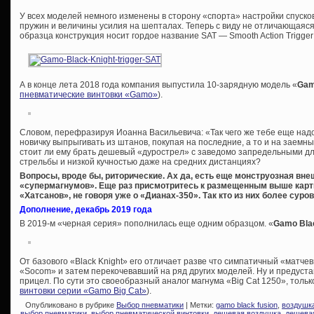
У всех моделей немного изменены в сторону «спорта» настройки спуско
пружин и величины усилия на шепталах. Теперь с виду не отличающаяся
образца конструкция носит гордое название SAT — Smooth Action Trigger 
А в конце лета 2018 года компания выпустила 10-зарядную модель «
Gam
пневматические винтовки «Gamo»
).
Словом, перефразируя Иоанна Васильевича: «Так чего же тебе еще надо
новичку выпрыгивать из штанов, покупая на последние, а то и на заемные
стоит ли ему брать дешевый «дурострел» с заведомо запредельными д
стрельбы и низкой кучностью даже на средних дистанциях?
Вопросы, вроде бы, риторические. Ах да, есть еще монструозная вн
«супермагнумов». Еще раз присмотритесь к размещенным выше карти
«Хатсанов», не говоря уже о «Дианах-350». Так кто из них более суров 
Дополнение, декабрь 2019 года
В 2019-м «черная серия» пополнилась еще одним образцом. «
Gamo Bla
От базового «Black Knight» его отличает разве что симпатичный «матче
«Socom» и затем перекочевавший на ряд других моделей. Ну и предуст
прицел. По сути это своеобразный аналог магнума «Big Cat 1250», тольк
винтовки серии «Gamo Big Cat»
).
Опубликовано в рубрике
Выбор пневматики
| Метки:
gamo black fusion
,
воздушк
выбор пневматики
,
выбор пневматической винтовки
,
дешевая воздушка
,
дешева