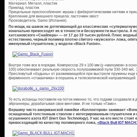
Материал: Металл, пластик
Приклад: пластик
Прицельные приспособления: мушка с фибероптическими нитями и при
Крепление для внешнего прицела: ласточкин хвост
Производитель: Gamo (Испания).
По мощи, на шажок не дотягивающей до классических «супермагнумов
изначально превосходят их в точности и бесшумности выстрела. А по
хатсановского «Снайпера» — от 17 до 19 тысяч рублей. Плюс модный
естественно, черный полимер плотно сбитого «мужского» ложа, опят
именуемый глушителем, у модели «Black Fusion».
Внутри тоже все в порядке. Компрессор 29 х 100 мм (у «магнумов» в осн
100) обеспечивает реальную скорость полуграммовой пули 330-340 м/с. 
Пресловутый «бздынь» от разжимающейся при выстреле пружины еще н
фирменного «стаканчика» в поршень и телескопической направляющей.
То есть испанцы поставили на поток именно то, что годами создавали в
эйрганнеры, дорабатывая свои винтовки. И не только «Гамо».
Вершину чисто американской линейки «Коллекторов» занимает «Bone Co
оснащенный толстенным стволом с интегрированным глушителем и 
осушенного азота IGT (Inert Gas Technology). У нас на его месте стоит
превосходящий по качеству полимерного ложа,
«Black Bull IGT MACH