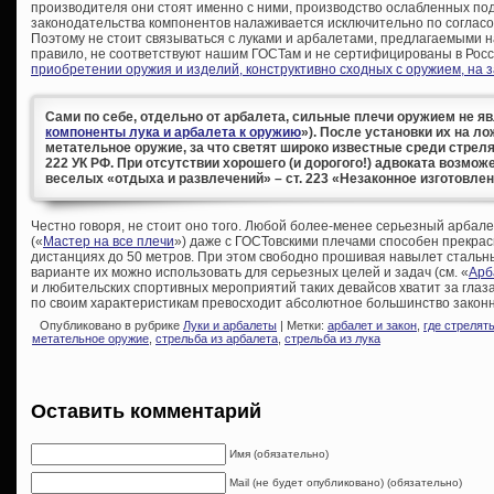
производителя они стоят именно с ними, производство ослабленных по
законодательства компонентов налаживается исключительно по соглас
Поэтому не стоит связываться с луками и арбалетами, предлагаемыми на
правило, не соответствуют нашим ГОСТам и не сертифицированы в Росс
приобретении оружия и изделий, конструктивно сходных с оружием, на
Сами по себе, отдельно от арбалета, сильные плечи оружием не яв
компоненты лука и арбалета к оружию
»). После установки их на ло
метательное оружие, за что светят широко известные среди стрел
222 УК РФ. При отсутствии хорошего (и дорогого!) адвоката возмо
веселых «отдыха и развлечений» – ст. 223 «Незаконное изготовлен
Честно говоря, не стоит оно того. Любой более-менее серьезный арбал
(«
Мастер на все плечи
») даже с ГОСТовскими плечами способен прекрас
дистанциях до 50 метров. При этом свободно прошивая навылет стальные
варианте их можно использовать для серьезных целей и задач (см. «
Арб
и любительских спортивных мероприятий таких девайсов хватит за глаз
по своим характеристикам превосходит абсолютное большинство закон
Опубликовано в рубрике
Луки и арбалеты
| Метки:
арбалет и закон
,
где стрелят
метательное оружие
,
стрельба из арбалета
,
стрельба из лука
Оставить комментарий
Имя (обязательно)
Mail (не будет опубликовано) (обязательно)