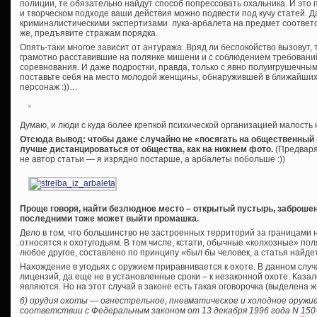
полиции, те обязательно найдут способ попрессовать охальника. И это 
и творческом подходе ваши действия можно подвести под кучу статей. 
криминалистическими экспертизами лука-арбалета на предмет соответс
же, предъявите стражам порядка.
Опять-таки многое зависит от антуража. Вряд ли беспокойство вызовут, 
грамотно расставившие на полянке мишени и с соблюдением требован
соревнования. И даже подростки, правда, только с явно полуигрушечны
поставьте себя на место молодой женщины, обнаружившей в ближайших к
персонаж :))…
Думаю, и люди с куда более крепкой психической организацией малость 
Отсюда вывод: чтобы даже случайно не «посягать на общественный 
лучше дистанцироваться от общества, как на нижнем фото.
(Предваря
не автор статьи — я изрядно постарше, а арбалеты побольше :))
Проще говоря, найти безлюдное место – открытый пустырь, заброшен
последними тоже может выйти промашка.
Дело в том, что большинство не застроенных территорий за границами 
относятся к охотугодьям. В том числе, кстати, обычные «колхозные» поля
любое другое, составлено по принципу «был бы человек, а статья найде
Нахождение в угодьях с оружием приравнивается к охоте. В данном случ
лицензий, да еще не в установленные сроки – к незаконной охоте. Каз
являются. Но на этот случай в законе есть такая оговорочка (выделена 
6) орудия охоты — огнестрельное, пневматическое и холодное оружие
соответствии с Федеральным законом от 13 декабря 1996 года N 15