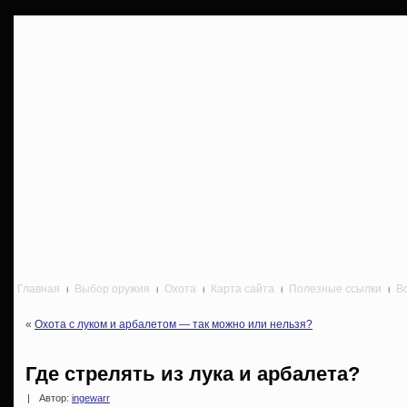
Главная
Выбор оружия
Охота
Карта сайта
Полезные ссылки
В
«
Охота с луком и арбалетом — так можно или нельзя?
Где стрелять из лука и арбалета?
|
Автор:
ingewarr