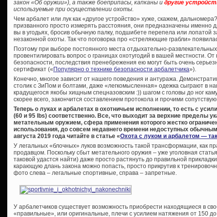
закон «Об оружии»), а также боеприпасы, капканы и
другие устройст
используемые при осуществлении охоты.
Чем арбалет или лук как «другое устройство» хуже, скажем, дальномера?
призванного просто измерять расстояния, они предназначены именно дл
вы в угодьях, бросив обычную палку, подшибете перепела или лопатой з
незаконной охоты. Так что поговорка про «стреляющие грабли» появилас
Поэтому при выборе постоянного места отдыхательно-развлекательных
провентилировать вопрос о границах охотугодий в вашей местности. От г
безопасности, последствия пренебрежения ею могут быть очень серьез
сертификат («
Популярно о технике безопасности арбалетчика
»).
Конечно, многое зависит от нашего поведения и антуража. Демонстрат
столик с ЗиПом и болтами, даже «легкомысленная» одежка сыграют в на
крадущегося якобы хищным спецназовским :)) шагом с головы до ног ка
скорее всего, закончится составлением протокола и прочими сопутств
Теперь о луках и арбалетах в охотничьем исполнении, то есть с уси
(60 и 95 lbs) соответственно. Все, что выходит за верхние пределы 
метательным оружием, сфера применения которого жестко ограниче
использования, до совсем недавнего времени недоступных обычным 
августа 2019 года читайте в статье «
Охота с луком и арбалетом — та
У легальных «блочных» луков возможность такой трансформации, как п
продавцом. Поскольку сбыт метательного оружия – уже уголовная статья
таковой удастся найти) даже просто растянуть до правильной прикладки
карающую длань закона можно попасть, просто прикрутив к тренировоч
фото слева – легальные спортивные, справа – запретные.
У арбалетчиков существует возможность приобрести находящиеся в св
«правильные», или оригинальные, плечи с усилием натяжения от 150 до 