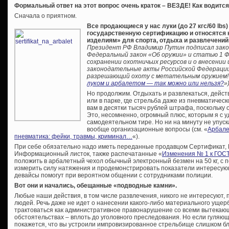
Формальный ответ на этот вопрос очень краток – ВЕЗДЕ! Как водится, 
Сначала о приятном.
Все продающиеся у нас луки (до 27 кгс/60 lbs)
государственную сертификацию и относятся 
изделиям» для спорта, отдыха и развлечени
Президент РФ Владимир Путин подписал зако
Федеральный закон «Об оружии» и статью 1 Ф
сохранении охотничьих ресурсов и о внесении
законодательные акты Российской Федерации
разрешающий охоту с метательным оружием!
луком и арбалетом — так можно или нельзя?
»)
Но продолжим. Отдыхать и развлекаться, дейст
или в парке, где стрельба даже из пневматичес
вам в десятки тысяч рублей штрафа, поскольку 
Это, несомненно, огромный плюс, которым я с 
самодеятельном тире. Но ни на минуту не упуск
вообще организационные вопросы (см. «
Арбале
пневматика: фейки, травмы, криминал…
«).
При себе обязательно надо иметь переданные продавцом Сертификат, 
Информационный листок, также распечатанные «
Изменения № 1 к ГОСТ
положить в арбалетный чехол обычный электронный безмен на 50 кг, с 
измерить силу натяжения и продемонстрировать показатели интересующ
девайсы помогут при вероятном общении с сотрудниками полиции.
Вот они и начались, обещанные «подводные камни».
Любые наши действия, в том числе развлечения, никого не интересуют, 
людей. Речь даже не идет о нанесении какого-либо материального ущерб
трактоваться как административное правонарушение со всеми вытекаю
обстоятельствах – вплоть до уголовного преследования. Но если гуляю
покажется, что вы устроили импровизированное стрельбище слишком бли