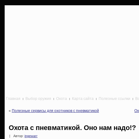
Главная
Выбор оружия
Охота
Карта сайта
Полезные ссылки
В
«
Полезные сервисы для охотников с пневматикой
Ох
Охота с пневматикой. Оно нам надо!?
|
Автор:
ingewarr