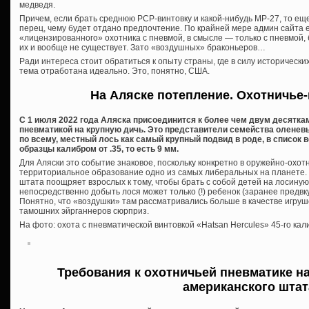
медведя.
Причем, если брать среднюю PCP-винтовку и какой-нибудь МР-27, то еще
перец, чему будет отдано предпочтение. По крайней мере админ сайта 
«лицензированного» охотника с пневмой, в смысле — только с пневмой,
их и вообще не существует. Зато «воздушных» браконьеров…
Ради интереса стоит обратиться к опыту страны, где в силу историческ
тема отработана идеально. Это, понятно, США.
На Аляске потепление. Охотничье
С 1 июля 2022 года Аляска присоединится к более чем двум десяткам
пневматикой на крупную дичь. Это представители семейства оленев
по всему, местный лось как самый крупный подвид в роде, в список 
образцы калибром от .35, то есть 9 мм.
Для Аляски это событие знаковое, поскольку конкретно в оружейно-охо
территориальное образование одно из самых либеральных на планете. Ч
штата поощряет взрослых к тому, чтобы брать с собой детей на лосиную
непосредственно добыть лося может только (!) ребенок (заранее предвк
Понятно, что «воздушки» там рассматривались больше в качестве игруш
тамошних эйрганнеров сюрприз.
На фото: охота с пневматической винтовкой «Hatsan Hercules» 45-го кал
Требования к охотничьей пневматике н
американского штат