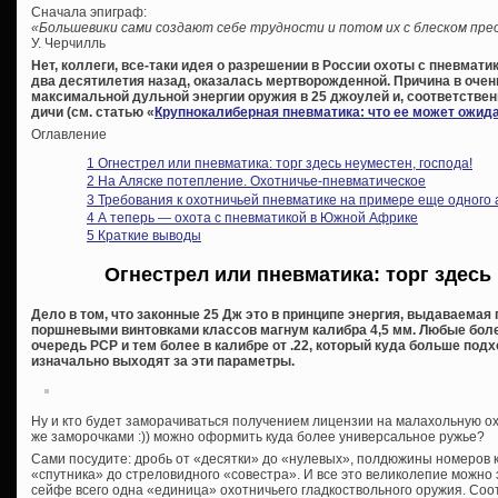
Сначала эпиграф:
«Большевики сами создают себе трудности и потом их с блеском пр
У. Черчилль
Нет, коллеги, все-таки идея о разрешении в России охоты с пневмат
два десятилетия назад, оказалась мертворожденной. Причина в очен
максимальной дульной энергии оружия в 25 джоулей и, соответств
дичи (см. статью «
Крупнокалиберная пневматика: что ее может ожида
Оглавление
1
Огнестрел или пневматика: торг здесь неуместен, господа!
2
На Аляске потепление. Охотничье-пневматическое
3
Требования к охотничьей пневматике на примере еще одного 
4
А теперь — охота с пневматикой в Южной Африке
5
Краткие выводы
Огнестрел или пневматика: торг здесь 
Дело в том, что законные 25 Дж это в принципе энергия, выдаваема
поршневыми винтовками классов магнум калибра 4,5 мм. Любые бол
очередь PCP и тем более в калибре от .22, который куда больше подх
изначально выходят за эти параметры.
Ну и кто будет заморачиваться получением лицензии на малахольную ох
же заморочками :)) можно оформить куда более универсальное ружье?
Сами посудите: дробь от «десятки» до «нулевых», полдюжины номеров к
«спутника» до стреловидного «совестра». И все это великолепие можно
сейфе всего одна «единица» охотничьего гладкоствольного оружия. Соот