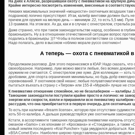
На днях к Аляске, разрешившей охоту с пневматикой на крупную дич
Крайне интересно посмотреть изменения, внесенные в соответствую
Никаких максимальных значений «мощности» охотничьих воздушек там 
подранков) логично присутствуют. Итак, калибр винтовки должен быть не 
причем для оружия на мелкую дичь — минимум .22, то есть 5,5 мм). Пуля
13 граммов. На этом все. Ах да, как и в случае с огнестрелом, стрельба
Даже странно, что при таком законодательстве народ, особенно в глуби
браконьерить. Ну а в отношении отечественной ситуации вопрос противо
подались в браконьеры :))? Чтобы в полном соответствии со словами Че
Надо полагать, дело в высоком «облико морале руссо охотнико»!
А теперь — охота с пневматикой 
Продолжаем разговор. Для этого перенесемся в ЮАР. Надо сказать, что
своеобразное. Например, луки можно ввезти любые, без всяких документ
оружием не считаются. С огнестрелом уже хуже. Для коллекции — хоть 
дробовики, для спорта ограничения минимальны, но будь добр ежегодно
соревнований. У охотников свой нюанс: любые полуавтоматические кара
пытаться въехать в страну с «Тигром» или 155-й «Муркой» лучше не стои
К пневматике отношение спокойное, но не безалаберное — калибры .1
Тамошние законодатели поступили крайне просто и логично: не зам
энергии или скорости, взяли и приравняли всю пневматику калибром 
рассудив, что она приобретается в первую очередь для охотничьих ц
То есть при наличии «firearm license», которую при отсутствии судимос
хоть 50-го калибра. А дальше руководствуйся уже охотничьим законода
Кстати, в ассортименте тамошних продавцов пневматики напрочь отсутс
океаном «Gamo» с их клонами от «Кросмана» и «Стоеджера», а также «D
новый земляк последнего «Kral Puncher» туда умудрился добраться. Как
«BSA Comet Evo». Наиболее широко представлены различные модели «