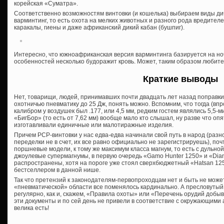
корейская «Суматра».
Соответственно возможностям винтовки (и кошелька) выбираем виды ди
варминтинг, то есть охота на мелких животных и разного рода вредителе
каракалы, гиены и даже африканский дикий кабан (бушпиг).
Интересно, что южноафриканская версия варминтинга базируется на ноч
особенностей несколько будоражит кровь. Может, таким образом любит
Краткие выводы
Нет, товарищи, людей, принимавших почти двадцать лет назад поправки
охотничью пневматику до 25 Дж, понять можно. Вспомним, что тогда (впр
калибром у воздушек был .177, или 4,5 мм, редким гостем являлись 5,5
«БигБор» (то есть от 7,62 мм) вообще мало кто слышал, ну разве что о
изготавливали единичные или малотиражные изделия.
Причем PCP-винтовки у нас едва-едва начинали свой путь в народ (разн
переделки не в счет, их все равно официально не зарегистрируешь), по
поршневые модели, к тому же максимум класса магнум, то есть с дульной
джоулевые супермагнумы, в первую очередь «Gamo Hunter 1250» и «Dian
распространены, хотя на пороге уже стоял сверхбюджетный «Hatsan 125
бестселлером в данной нише.
Так что претензий к законодателям-первопроходцам нет и быть не може
«пневматической» области все поменялось кардинально. А пресловуты
регулярно, как и, скажем, «Правила охоты» или «Перечень орудий добы
эти документы и по сей день не привели в соответствие с окружающим
велика есть!