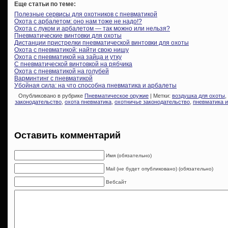
Еще статьи по теме:
Полезные сервисы для охотников с пневматикой
Охота с арбалетом: оно нам тоже не надо!?
Охота с луком и арбалетом — так можно или нельзя?
Пневматические винтовки для охоты
Дистанции пристрелки пневматической винтовки для охоты
Охота с пневматикой: найти свою нишу
Охота с пневматикой на зайца и утку
С пневматической винтовкой на рябчика
Охота с пневматикой на голубей
Варминтинг с пневматикой
Убойная сила: на что способна пневматика и арбалеты
Опубликовано в рубрике
Пневматическое оружие
| Метки:
воздушка для охоты
,
законодательство
,
охота пневматика
,
охотничье законодательство
,
пневматика и
Оставить комментарий
Имя (обязательно)
Mail (не будет опубликовано) (обязательно)
Вебсайт