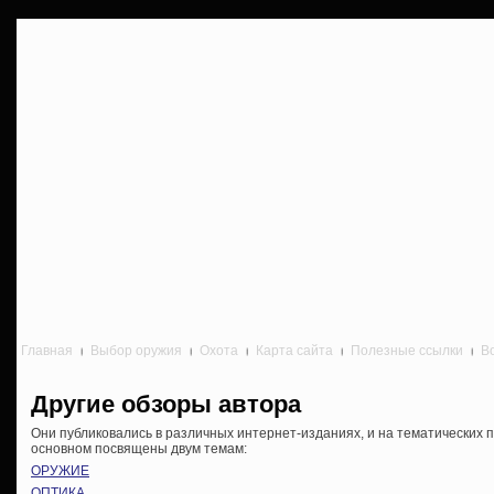
Главная
Выбор оружия
Охота
Карта сайта
Полезные ссылки
В
Другие обзоры автора
Они публиковались в различных интернет-изданиях, и на тематических п
основном посвящены двум темам:
ОРУЖИЕ
ОПТИКА