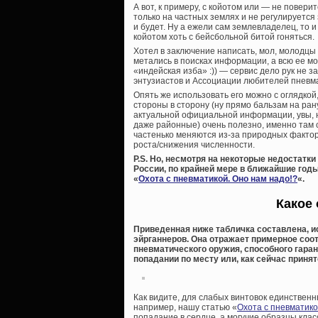
А вот, к примеру, с койотом или — не повер
только на частных землях и не регулируется
и будет. Ну а ежели сам землевладелец, то 
койотом хоть с бейсбольной битой гоняться.
Хотел в заключение написать, мол, молодцы 
метались в поисках информации, а всю ее мо
«индейская изба» :)) — сервис дело рук не 
энтузиастов и Ассоциации любителей пневмати
Опять же использовать его можно с оглядкой
стороны в сторону (ну прямо бальзам на рану
актуальной официальной информации, увы, н
даже районные) очень полезно, именно там 
частенько меняются из-за природных фактор
роста/снижения численности.
P.S. Но, несмотря на некоторые недостатки
России, по крайней мере в ближайшие год
«
Охота с пневматикой. Оно нам надо!?
«.
Какое 
Приведенная ниже табличка составлена, и
эйрганнеров. Она отражает примерное соо
пневматического оружия, способного гарант
попадании по месту или, как сейчас принято
Как видите, для слабых винтовок единствен
например, нашу статью «
Охота с пневматико
попадание в сердце, а могучие образцы класс