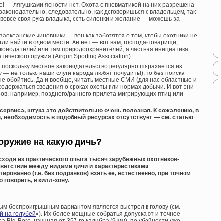
ите! — лягушками ясности нет. Охота с пневматикой на них разрешена
 законодательно, следовательно, как договоришься с владельцем, так
и вовсе своя рука владыка, есть силенки и желание — можешь за
заокеанские чиновники — вон как заботятся о том, чтобы охотники не
гли найти в одном месте. Ан нет — вот вам, господа-товарищи,
законодателей или там природоохранителей, а частная инициатива
ческого оружия (Airgun Sporting Association).
, поскольку местное законодательство регулярно шарахается из
 — не только наши слуги народа любят почудить!), то без поиска
е обойтись. Да и вообще, читать местные СМИ (для нас областные и
содержаться сведения о сроках охоты или нормах добычи. И вот они
ов, например, позднего/раннего прилета мигрирующих птиц или
 сервиса, штука это действительно очень полезная. К сожалению, в
ы, необходимость в подобный ресурсах отсутствует — см. статью
оружие на какую дичь?
сходя из практического опыта тысяч зарубежных охотников-
тветствие между видами дичи и характеристиками
ированно (т.е. без подранков) взять ее, естественно, при точном
 говорить, в килл-зону.
ным беспроигрышным вариантом является выстрел в голову (см.
й на голубей
«). Их более мощные собратья допускают и точное
а Big-Bore, начиная от 357-го калибра (9 мм), по убойности уже