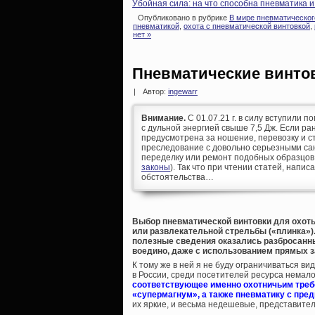
Убойная сила: на что способна пневматика 
Опубликовано в рубрике
В мире пневматическог
пневматикой
,
охота с пневматической винтовкой
,
нет »
Пневматические винто
|
Автор:
ingewarr
Внимание.
С 01.07.21 г. в силу вступили п
с дульной энергией свыше 7,5 Дж. Если р
предусмотрена за ношение, перевозку и ст
преследование с довольно серьезными сан
переделку или ремонт подобных образцов
законы
). Так что при чтении статей, напис
обстоятельства…
Выбор пневматической винтовки для охоты
или развлекательной стрельбы («плинка»).
полезные сведения оказались разбросанны
воедино, даже с использованием прямых 
К тому же в ней я не буду ограничиваться 
в России, среди посетителей ресурса немало
соответствующее именно охотничьим треб
«супермагнум», а также пневматику с пред
их яркие, и весьма недешевые, представите