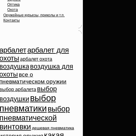
Оптика
Охота
Оружейные курьезы, приколы и т.п.
Контакты
Облако тэгов
арбалет
арбалет для
охоты
арбалет охота
воздушка
воздушка для
охоты
все о
пневматическом оружии
выбор
выбор арбалета
выбор
воздушки
пневматики
выбор
пневматической
винтовки
дешевая пневматика
какая
история оружия