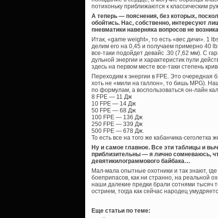
потихоньку приближаются к классическим ру
А теперь — пояснения, без которых, поско
обойтись. Нас, собственно, интересуют ли
пневматики наверняка вопросов не возника
Итак, «game weight», то есть «вес дичи». 1 lbs
делим его на 0,45 и получаем примерно 40 lbs
все-таки подойдет девайс .30 (7,62 мм). С г
дульной энергии и характеристик пули дейст
здесь на первом месте все-таки степень криво
Переходим к энергии в FPE. Это очередная 
хоть не «мили на галлон», то бишь MPG). На
по формулам, а воспользоваться он-лайн кал
8 FPE — 11 Дж
10 FPE — 14 Дж
50 FPE — 68 Дж
100 FPE — 136 Дж
250 FPE — 339 Дж
500 FPE — 678 Дж.
То есть все на того же кабанчика-сеголетка 
Ну и самое главное. Все эти таблицы и в
приблизительны — я лично сомневаюсь, чт
девятикилограммового байбака…
Мал-мала опытные охотники и так знают, где
боеприпасов, как ни странно, на реальной ох
наши далекие предки брали сотнями тысяч т
острием, тогда как сейчас народец умудряется 
Еще статьи по теме: