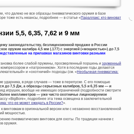
ие, что далеко не все образцы пневматического оружия в базе
ре тоже есть нюансы, подробнее — в статье «
Параллакс: кто виноват
ии 5,5, 6,35, 7,62 и 9 мм
щему законодательству, безлицензионной продаже в России
ое оружие калибра 4,5 мм (.177) с энергией («мощностью») до 7,5
редставленные на прилавках магазинов винтовки разными
становка более слабой пружины, просверленный поршень и
зауженный
компрессором и «патронником». Хотя в последние годы делаются
лекательный» и «охотничий» подходы (см. «
Необычная пневматика:
е ударника, в ряде случаев — тоже в перепуске. С его помощью
 до 7,5 Дж, а образцы серьезных калибров, 5,5 и 6,35 мм — и
азряд игрушек, вообще не имеющих ограничений (подробности смотрите
 и более миллиметров — уже чисто охотничье лицензируемое
лассу «BigBore», подробнее эта тема освещена в заключительной
ка: что ее может ожидать в России?
«.
 к винтовкам в оригинальной версии или с незаконно восстановленной
ий мощностью.
рению пневматических винтовок для охоты. По традиции начнем с
в оружия.