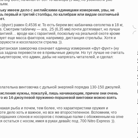
жьям.
льку имеем дело с английскими единицами измерения, увы, не
шь первый и третий столбцы, по калибрам или видам охотничьей
ет.
 (фунт) равен 0,4536 кг. То есть берем вес кабанчика-сеголетка в 18 кг,
. Смотрим табличку — ага, .25 (6,35 мм) почти дотягивает, но лучше
арантией… вроде как с гарантией, поскольку на реальной охоте кроме
вует еще масса факторов, например, дистанция стрельбы. Хотя и
рукости и косоглазости стрелка :)).
британская заморочка означает единицу измерения «фут-фунт» (ну
ша задача перевести ее в привычные джоули. Но тут лучше не считать
ькулятором, что админ, дабы не напрягать читателей, и сделал:
желательна винтовочка с дульной энергией порядка 130-150 джоулей.
ычисления нужны, пожалуй, лишь начинающим, причем они очень
о из 14-джоулевой пружинно-поршневой винтовки можно взять
 какая рыба и почем, тем более, что характеристики оружия и
оте дело хоть и важное, но все же второстепенное. Вспомним, что
огдашних слонов и носорогов с помощью палки с обожженным на огне
остаться с носом, имея в руках девайс под .700 Nitro Express :)).