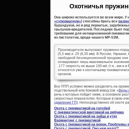
Охотничья пружин
Она широко используется во всем мире. У н
«супермагнум»
) способны брать все
разре
бурундуков, но и ряд пернатых, зарубежн
грызунов-вредителей. Последних бьют пор
требования для нелицензионной пневматик
из пистолетов, вроде нашего МР-53М.
Производители выпускают пружинно-поршнев
(5,5 мм) и .25 (6,35 мм). В России, Украин
свободной безлицензионной продаже они д
оговаривают лишь максимальное значение 
.177 скорость не выше 100 м/с (т.е., как и
относятся уже к охотничьему пневматичес
органов.
Все ППП условно можно разделить на оружи
подствольный или боковой взвод (см. «
Виды 
речь о которых пойдет ниже, а основное раз
скоростных показателях. Которые в свою оч
(давления ГП)
. Непосредственно об охоте р
Охота с пневматикой на голубей
С пневматической винтовкой на рябчика
Охота с пневматикой на зайца и утку
Варминтинг с пневматикой
Охота с пневматикой на ворон. Проблемы 
Охота с пневматикой. Оно нам надо!?