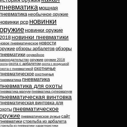
пневматика
мощная
пневматика
необычное оружие
новинки
новинки pcp
оружие
новинки оружие
новинки пневматики
2018
новости
новое пневматическое
обзоры
оружие
обзоры арбалетов
пневматики
оружейное
оружие
законодательство
оружие 2018
охота с арбалетом
охота
охота с воздушкой
охотничье
охота с пневматикой
пневматическое
охотничья
пневматика
пневматика
пневматика для охоты
пневматика магнум
пневматика супермагнум
пневматическая винтовка
пневматическая винтовка для
пневматическое
охоты
оружие
сайт
пневматическое ружье
пневматики
стрельба из арбалета
стрельба из пневматики
характеристики