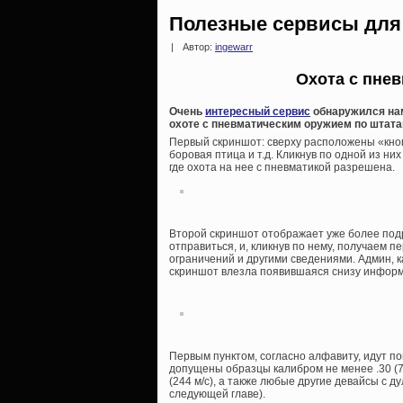
Полезные сервисы для 
|
Автор:
ingewarr
Охота с пневм
Очень
интересный сервис
обнаружился нам
охоте с пневматическим оружием по штата
Первый скриншот: сверху расположены «кноп
боровая птица и т.д. Кликнув по одной из ни
где охота на нее с пневматикой разрешена.
Второй скриншот отображает уже более подр
отправиться, и, кликнув по нему, получаем 
ограничений и другими сведениями. Админ, ка
скриншот влезла появившаяся снизу информа
Первым пунктом, согласно алфавиту, идут поп
допущены образцы калибром не менее .30 (7,
(244 м/с), а также любые другие девайсы с 
следующей главе).