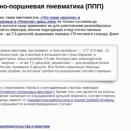
но-поршневая пневматика (ППП)
ас такие винтовки (см.
«Что такое «магнум» и
шенные в «Перечне» виды дичи
, не только сусликов да
ые коллеги чаще применяют их для уничтожения разнообразных
ой из образцов, вполне подходящих и под отечественные
и – до 7,5 джоулей, выдающих порядка 170 метров в секунду. Даже
ые винтовки, как правило, в трех калибрах — .177 (4,5 мм), .22
е, Казахстане, да и вообще в большинстве стран Евразии, в
оступны лишь в калибре 4,5 мм. Белорусские законодатели
энергии — те же 7,5 джоулей, украинские — для калибров более
 в России, примерно 3 джоуля). Все более серьезные образцы
кому оружию, на которое требуется разрешение соответствующих
е с переломом ствола и с неподвижным стволом, имеющее
пружинно-поршневых винтовок
«) Кроме того, оно делится на классы,
личие заключается в выдаваемой дульной энергии и, соответственно,
ередь зависят от
параметров компрессора и усилия боевой пружины
ассказывается в нижеприведенных статьях:
законодательства и практики