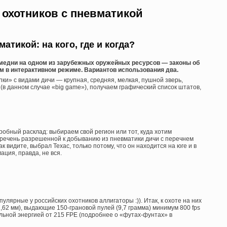
охотников с пневматикой
атикой: на кого, где и когда?
едни на одном из зарубежных оружейных ресурсов — законы об
м в интерактивном режиме. Вариантов использования два.
ки» с видами дичи — крупная, средняя, мелкая, пушной зверь,
х (в данном случае «big game»), получаем графический список штатов,
обный расклад: выбираем свой регион или тот, куда хотим
перечень разрешенной к добыванию из пневматики дичи с перечнем
к видите, выбрал Техас, только потому, что он находится на юге и в
ция, правда, не вся.
улярные у российских охотников аллигаторы :)). Итак, к охоте на них
62 мм), выдающие 150-грановой пулей (9,7 грамма) минимум 800 fps
дульной энергией от 215 FPE (подробнее о «футах-фунтах» в