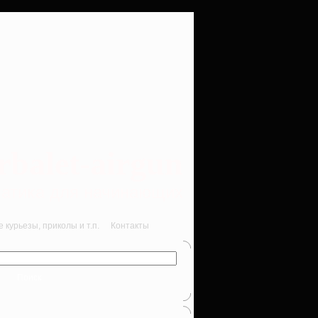
rbalet-airgun
вматика для начинающих
курьезы, приколы и т.п.
Контакты