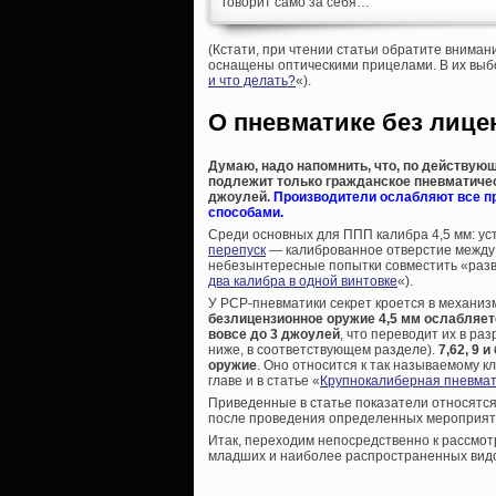
говорит само за себя…
(Кстати, при чтении статьи обратите вниман
оснащены оптическими прицелами. В их выбо
и что делать?
«).
О пневматике без лиценз
Думаю, надо напомнить, что, по действую
подлежит только гражданское пневматическ
джоулей.
Производители ослабляют все п
способами.
Среди основных для ППП калибра 4,5 мм: у
перепуск
— калиброванное отверстие между 
небезынтересные попытки совместить «разв
два калибра в одной винтовке
«).
У PCP-пневматики секрет кроется в механизм
безлицензионное оружие 4,5 мм ослабляется
вовсе до 3 джоулей
, что переводит их в р
ниже, в соответствующем разделе).
7,62, 9
оружие
. Оно относится к так называемому к
главе и в статье «
Крупнокалиберная пневмати
Приведенные в статье показатели относятся
после проведения определенных мероприят
Итак, переходим непосредственно к рассмот
младших и наиболее распространенных видо