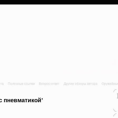
a
Лук, арбалет, пне
йта
Полезные ссылки
Вопрос-ответ
Другие обзоры автора
Оружейные 
 с пневматикой’