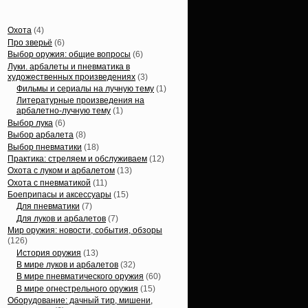
Статьи, обзоры
Охота
(4)
Про зверьё
(6)
Выбор оружия: общие вопросы
(6)
Луки. арбалеты и пневматика в
художественных произведениях
(3)
Фильмы и сериалы на лучную тему
(1)
Литературные произведения на
арбалетно-лучную тему
(1)
Выбор лука
(6)
Выбор арбалета
(8)
Выбор пневматики
(18)
Практика: стреляем и обслуживаем
(12)
Охота с луком и арбалетом
(13)
Охота с пневматикой
(11)
Боеприпасы и аксессуары
(15)
Для пневматики
(7)
Для луков и арбалетов
(7)
Мир оружия: новости, события, обзоры
(126)
История оружия
(13)
В мире луков и арбалетов
(32)
В мире пневматического оружия
(60)
В мире огнестрельного оружия
(15)
Оборудование: дачный тир, мишени,