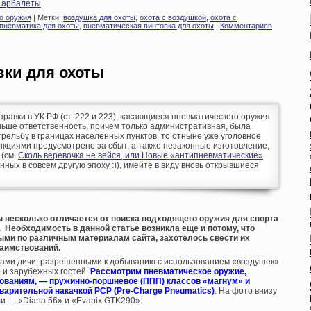
и арбалеты
о оружия
| Метки:
воздушка для охоты
,
охота с воздушкой
,
охота с
пневматика для охоты
,
пневматическая винтовка для охоты
|
Комментариев
вки для охоты
оправки в УК РФ (ст. 222 и 223), касающиеся пневматического оружия
аньше ответственность, причем только административная, была
рельбу в границах населенных пунктов, то отныне уже уголовное
кциями предусмотрено за сбыт, а также незаконные изготовление,
 (см.
Сколь веревочка не вейся, или Новые «антипневматические»
анных в совсем другую эпоху :)), имейте в виду вновь открывшиеся
 несколько отличается от поиска подходящего оружия для спорта
 Необходимость в данной статье возникла еще и потому, что
ми по различным материалам сайта, захотелось свести их
заимствований.
видами дичи, разрешенными к добыванию с использованием «воздушек»
 и зарубежных гостей.
Рассмотрим пневматическое оружие,
ованиям, — пружинно-поршневое (ППП) классов «магнум» и
варительной накачкой PCP (Pre-Charge Pneumatics)
. На фото внизу
ли — «Diana 56» и «Evanix GTK290»: